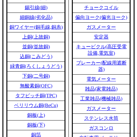
錫引線(細)
チョークコイル
細銅線(劣化品)
偏向ヨーク(偏光ヨーク)
銅ワイヤー(銅毛線,銅糸)
ガスメーター
上銅(上故銅)
安定器
並銅(並故銅)
キュービクル(高圧受電
設備,電気室)
込銅(こみどう)
ブレーカー(配線用遮断
緑青銅(ろくしょうどう)
器)
下銅(二号銅)
電気メーター
無酸素銅(OFC)
雑品(家電雑品)
タフピッチ銅(TPC)
工業雑品(機械雑品)
ベリリウム銅(BeCu)
ガスメーター
銅板(上)
ステンレス水筒
銅板(下)
ガスコンロ
銅箔