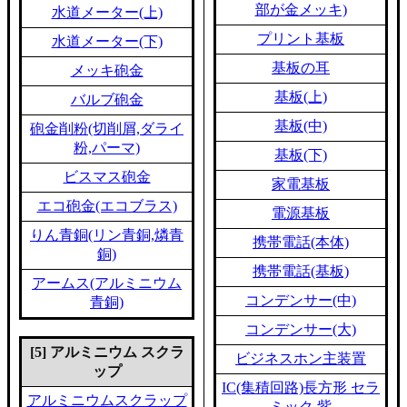
部が金メッキ)
水道メーター(上)
プリント基板
水道メーター(下)
基板の耳
メッキ砲金
基板(上)
バルブ砲金
基板(中)
砲金削粉(切削屑,ダライ
粉,パーマ)
基板(下)
ビスマス砲金
家電基板
エコ砲金(エコブラス)
電源基板
りん青銅(リン青銅,燐青
携帯電話(本体)
銅)
携帯電話(基板)
アームス(アルミニウム
コンデンサー(中)
青銅)
コンデンサー(大)
[5] アルミニウム スクラ
ビジネスホン主装置
ップ
IC(集積回路)長方形 セラ
アルミニウムスクラップ
ミック 紫