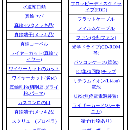
フロッピーディスクドラ
水道蛇口類
イブ(FDD)
真鍮セパ
フラットケーブル
真鍮セパ(メッキ品)
フィルムケーブル
真鍮端子(メッキ品)
ファン(冷却ファン)
真鍮コーペル
光学ドライブ(CD-ROM
等)
ワイヤーカット(真鍮ワ
イヤー)
パソコンケース(筐体)
ワイヤーカットのカット
IC(集積回路)チップ
ワイヤーカット(劣化)
リチウムイオン(Li-ion)
電池
真鍮削粉(切削屑,ダライ
粉,パーマ)
UPS(無停電電源装置)
ガスコンロの口
ライザーカード(ハーモ
ニカ)
真鍮端子(メッキ品)
端子(付物あり)
スクリュー(プロペラ)