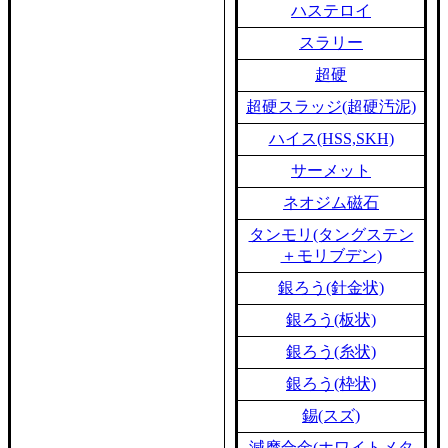
ハステロイ
スラリー
超硬
超硬スラッジ(超硬汚泥)
ハイス(HSS,SKH)
サーメット
ネオジム磁石
タンモリ(タングステン
＋モリブデン)
銀ろう(針金状)
銀ろう(板状)
銀ろう(糸状)
銀ろう(枠状)
錫(スズ)
減摩合金(ホワイトメタ