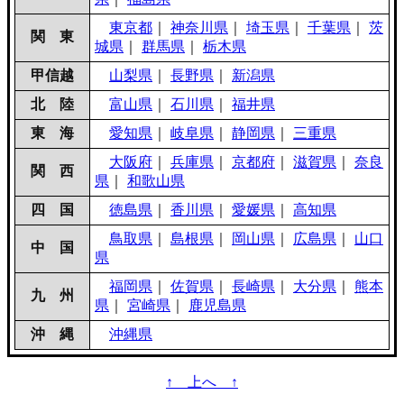
東京都
｜
神奈川県
｜
埼玉県
｜
千葉県
｜
茨
関 東
城県
｜
群馬県
｜
栃木県
甲信越
山梨県
｜
長野県
｜
新潟県
北 陸
富山県
｜
石川県
｜
福井県
東 海
愛知県
｜
岐阜県
｜
静岡県
｜
三重県
大阪府
｜
兵庫県
｜
京都府
｜
滋賀県
｜
奈良
関 西
県
｜
和歌山県
四 国
徳島県
｜
香川県
｜
愛媛県
｜
高知県
鳥取県
｜
島根県
｜
岡山県
｜
広島県
｜
山口
中 国
県
福岡県
｜
佐賀県
｜
長崎県
｜
大分県
｜
熊本
九 州
県
｜
宮崎県
｜
鹿児島県
沖 縄
沖縄県
↑ 上へ ↑