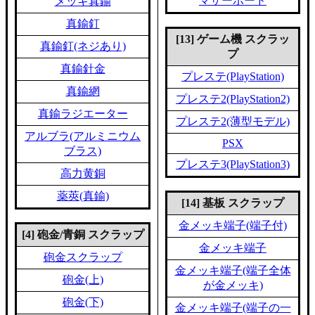
マザーボード
メッキ真鍮
真鍮釘
[13] ゲーム機 スクラッ
真鍮釘(ネジあり)
プ
真鍮針金
プレステ(PlayStation)
真鍮網
プレステ2(PlayStation2)
真鍮ラジエーター
プレステ2(薄型モデル)
アルブラ(アルミニウム
PSX
ブラス)
プレステ3(PlayStation3)
高力黄銅
薬莢(真鍮)
[14] 基板 スクラップ
金メッキ端子(端子付)
[4] 砲金/青銅 スクラップ
金メッキ端子
砲金スクラップ
金メッキ端子(端子全体
砲金(上)
が金メッキ)
砲金(下)
金メッキ端子(端子の一