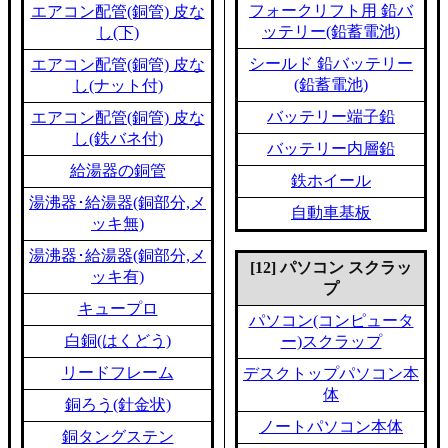
フォークリフト用 鉛バ
エアコン配管(銅管) 皮な
ッテリー(鉛蓄電池)
し(下)
シールド 鉛バッテリー
エアコン配管(銅管) 皮な
(鉛蓄電池)
し(ナット付)
バッテリー端子鉛
エアコン配管(銅管) 皮な
し(鉄バネ付)
バッテリー内層鉛
給湯器の銅管
鉄ホイール
湯沸器･給湯器(銅部分,メ
自動車基板
ッキ無)
湯沸器･給湯器(銅部分,メ
[12] パソコン スクラッ
ッキ有)
プ
キュープロ
パソコン(コンピュータ
白銅(はくどう)
ー)スクラップ
リードフレーム
デスクトップパソコン本
体
銅ろう(針金状)
ノートパソコン本体
銅タングステン