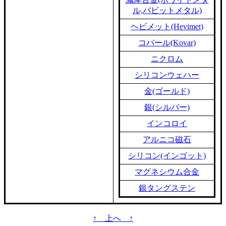
ル,バビットメタル)
ヘビメット(Hevimet)
コバール(Kovar)
ニクロム
シリコンウェハー
金(ゴールド)
銀(シルバー)
インコロイ
アルニコ磁石
シリコン(インゴット)
マグネシウム合金
銀タングステン
↑ 上へ ↑