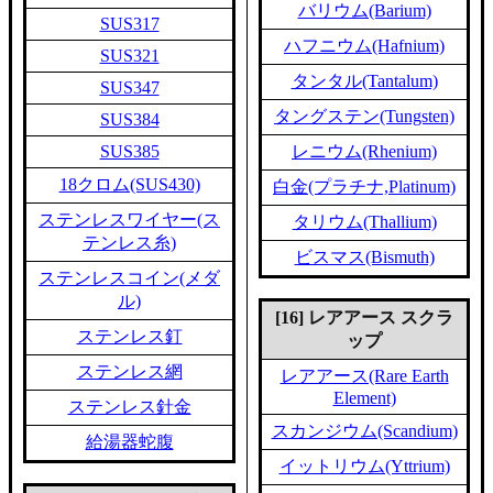
バリウム(Barium)
SUS317
ハフニウム(Hafnium)
SUS321
タンタル(Tantalum)
SUS347
タングステン(Tungsten)
SUS384
SUS385
レニウム(Rhenium)
18クロム(SUS430)
白金(プラチナ,Platinum)
ステンレスワイヤー(ス
タリウム(Thallium)
テンレス糸)
ビスマス(Bismuth)
ステンレスコイン(メダ
ル)
[16] レアアース スクラ
ステンレス釘
ップ
ステンレス網
レアアース(Rare Earth
Element)
ステンレス針金
スカンジウム(Scandium)
給湯器蛇腹
イットリウム(Yttrium)