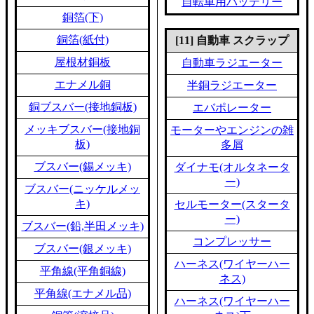
自転車用バッテリー
銅箔(下)
銅箔(紙付)
[11] 自動車 スクラップ
屋根材銅板
自動車ラジエーター
エナメル銅
半銅ラジエーター
銅ブスバー(接地銅板)
エバポレーター
メッキブスバー(接地銅
モーターやエンジンの雑
板)
多屑
ブスバー(錫メッキ)
ダイナモ(オルタネータ
ー)
ブスバー(ニッケルメッ
キ)
セルモーター(スタータ
ー)
ブスバー(鉛,半田メッキ)
コンプレッサー
ブスバー(銀メッキ)
ハーネス(ワイヤーハー
平角線(平角銅線)
ネス)
平角線(エナメル品)
ハーネス(ワイヤーハー