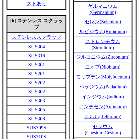
ストあり
ゲルマニウム
(Germanium)
[6] ステンレス スクラッ
セレン(Selenium)
プ
ルビジウム(Rubidium)
ステンレススクラップ
ストロンチウム
SUS304
(Strontium)
SUS316
ジルコニウム(Zirconium)
SUS301
ニオブ(Niobium)
SUS201
モリブデン(Molybdenum)
SUS202
パラジウム(Palladium)
SUS302
インジウム(Indium)
SUS303
アンチモン(Antimony)
SUS305
テルル(Tellurium)
SUS308
セシウム
SUS309S
(Caesium,Cesium)
SUS310S