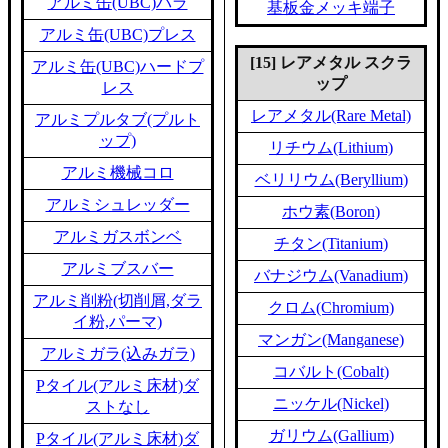
アルミ缶(UBC)バラ
基板金メッキ端子
アルミ缶(UBC)プレス
[15] レアメタル スクラ
アルミ缶(UBC)ハードプ
ップ
レス
レアメタル(Rare Metal)
アルミプルタブ(プルト
ップ)
リチウム(Lithium)
アルミ機械コロ
ベリリウム(Beryllium)
アルミシュレッダー
ホウ素(Boron)
アルミガスボンベ
チタン(Titanium)
アルミブスバー
バナジウム(Vanadium)
アルミ削粉(切削屑,ダラ
クロム(Chromium)
イ粉,パーマ)
マンガン(Manganese)
アルミガラ(込みガラ)
コバルト(Cobalt)
Pタイル(アルミ床材)ダ
ニッケル(Nickel)
ストなし
ガリウム(Gallium)
Pタイル(アルミ床材)ダ