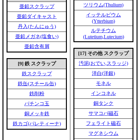
ツリウム(Thulium)
亜鉛スクラップ
イッテルビウム
亜鉛ダイキャスト
(Ytterbium)
丹入(たんにゅう)
ルテチウム
亜鉛メガネ(塩食い)
(Lutetium,Lutecium)
亜鉛含有屑
[17] その他 スクラップ
汚泥(おでい,スラッジ)
[9] 鉄 スクラップ
洋白(洋銀)
鉄スクラップ
モネル
鉄缶(スチール缶)
インコネル
鉄削粉
銅タンク
パチンコ玉
サマコバ磁石
銅メッキ鉄
フェライト磁石
鉄カゴ(パレティーナ)
マグネシウム