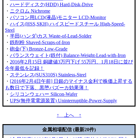
・
ハードディスク(HDD) Hard-Disk-Drive
・
ニクロム Nichrome
・
パソコン用LCD(液晶)モニター LCD-Monitor
・
ハイス(HSS,SKH) ハイスピードスチール High-Speed-
Steel
・
半田(ハンダ)カス Waste-of-Lead-Solder
・
鉄削粉 Shaved-Scraps-of-Iron
・
砲金(下) Bronze-Low-Grade
・
バランスウェイト(鉄付) Balance-Weight-Lead-with-Iron
・
2016年2月15日 銅建値3万円下げ 55万円、1月18日に並び
今年最低を記録！
・
ステンレス(SUS310S) Stainless-Steel
・
[2016年2月4日午前] 日銀のマイナス金利で株価上昇する
も数日で下落、黒堕バズーカ効果薄！
・
シリコンウェハー Silicon-Wafer
・
UPS(無停電電源装置) Uninterruptible-Power-Supply
↑ 上へ ↑
金属相場配信 (最新20件)