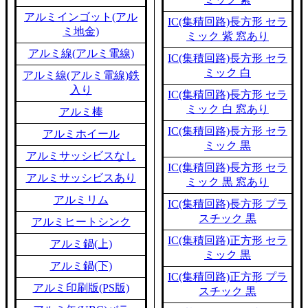
アルミインゴット(アル
IC(集積回路)長方形 セラ
ミ地金)
ミック 紫 窓あり
アルミ線(アルミ電線)
IC(集積回路)長方形 セラ
ミック 白
アルミ線(アルミ電線)鉄
入り
IC(集積回路)長方形 セラ
ミック 白 窓あり
アルミ棒
IC(集積回路)長方形 セラ
アルミホイール
ミック 黒
アルミサッシビスなし
IC(集積回路)長方形 セラ
アルミサッシビスあり
ミック 黒 窓あり
アルミリム
IC(集積回路)長方形 プラ
スチック 黒
アルミヒートシンク
IC(集積回路)正方形 セラ
アルミ鍋(上)
ミック 黒
アルミ鍋(下)
IC(集積回路)正方形 プラ
アルミ印刷版(PS版)
スチック 黒