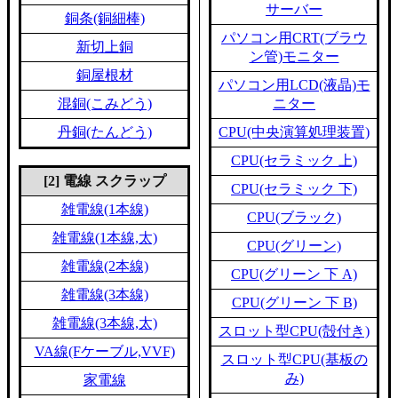
サーバー
銅条(銅細棒)
パソコン用CRT(ブラウ
新切上銅
ン管)モニター
銅屋根材
パソコン用LCD(液晶)モ
混銅(こみどう)
ニター
丹銅(たんどう)
CPU(中央演算処理装置)
CPU(セラミック 上)
[2] 電線 スクラップ
CPU(セラミック 下)
雑電線(1本線)
CPU(ブラック)
雑電線(1本線,太)
CPU(グリーン)
雑電線(2本線)
CPU(グリーン 下 A)
雑電線(3本線)
CPU(グリーン 下 B)
雑電線(3本線,太)
スロット型CPU(殻付き)
VA線(Fケーブル,VVF)
スロット型CPU(基板の
み)
家電線