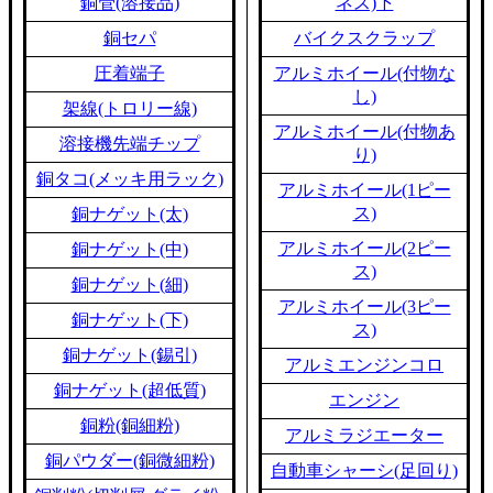
銅管(溶接品)
ネス)下
銅セパ
バイクスクラップ
圧着端子
アルミホイール(付物な
し)
架線(トロリー線)
アルミホイール(付物あ
溶接機先端チップ
り)
銅タコ(メッキ用ラック)
アルミホイール(1ピー
ス)
銅ナゲット(太)
アルミホイール(2ピー
銅ナゲット(中)
ス)
銅ナゲット(細)
アルミホイール(3ピー
銅ナゲット(下)
ス)
銅ナゲット(錫引)
アルミエンジンコロ
銅ナゲット(超低質)
エンジン
銅粉(銅細粉)
アルミラジエーター
銅パウダー(銅微細粉)
自動車シャーシ(足回り)