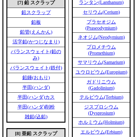
ランタン(Lanthanum)
[7] 鉛 スクラップ
セリウム(Cerium)
鉛スクラップ
プラセオジム
鉛板
(Praseodymium)
鉛管(えんかん)
ネオジム(Neodymium)
活字鉛(かつじなまり)
プロメチウム
バランスウェイト(鉛の
(Promethium)
み)
サマリウム(Samarium)
バランスウェイト(鉄付)
ユウロピウム(Europium)
鉛錘(おもり)
ガドリニウム
半田(ハンダ)
(Gadolinium)
半田(ハンダ)カス
テルビウム(Terbium)
半田(ハンダ)削粉
ジスプロシウム
(Dysprosium)
雑鉛(込鉛)
ホルミウム(Holmium)
エルビウム(Erbium)
[8] 亜鉛 スクラップ