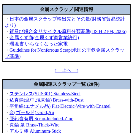
金属スクラップ 関連情報
・
日本の金属スクラップ輸出先とその量(財務省貿易統計
より)
・
銅及び銅合金リサイクル原料分類基準(JIS H 2109, 2006)
・
金属くず商(金属くず商営業許可)
・
環境省 いらなくなった家電
・
Guidelines for Nonferrous Scrap(米国の非鉄金属スクラッ
プ基準)
↑ 上へ ↑
金属関連スクラップ一覧 (20件)
・
ステンレス(SUS301) Stainless-Steel
・
込真鍮(込中,混真鍮) Brass-with-Dust
・
平角線(エナメル品) Flat-Electric-Wire-with-Enamel
・
金(ゴールド) Gold,Au
・
亜鉛含有屑 Scrap-Included-Zinc
・
真鍮 条 Brass-Thick-Wire
・
アルミ棒 Aluminum-Stick