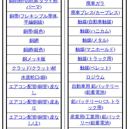
銅削粉(切削屑,ダライ粉,
廃車ガラ
パーマ)
廃車プレス(カープレス)
銅帯(フレキシブル導体,
触媒(自動車触媒)
平編銅線)
触媒(ハニカム)
銅帯(銀色)
触媒(メタル)
銅網
触媒(マニホールド)
銅網(銀色)
触媒(トラック用)
銅メッキ板
触媒(ペレット)
クラッド(クラット)材
ロジウム
水道蛇口(銅)
自動車用 鉛バッテリー
エアコン配管(銅管) 皮な
(鉛蓄電池)
し
鉛バッテリー(バス,トラ
エアコン配管(銅管) 皮あ
ック用)
り
産業用(工業用) 鉛バッテ
エアコン配管(銅管) 皮な
リー(鉛蓄電池)
し(上)