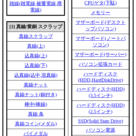
CPUゲタ(下駄)
雑線(雑電線,被覆電線,廃
電線)
メモリー
マザーボード(デスクト
[3] 真鍮/黄銅 スクラップ
ップパソコン)
真鍮スクラップ
マザーボード(ノートパ
ソコン)
真鍮(上)
マザーボード(サーバー)
込真鍮(上)
パソコン拡張カード
込真鍮(下)
ハードディスク
込真鍮(込中,混真鍮)
(HDD,HardDiskDrive)
真鍮ナット
ハードディスク(HDD)
真鍮ナット(銅付き)
(3.5インチ)
棒中(棒鍮)
ハードディスク(HDD)
(2.5インチ)
真鍮 条
SSD(Solid State Drive)
真鍮コイン(メダル)
パソコン電源
バイメダル