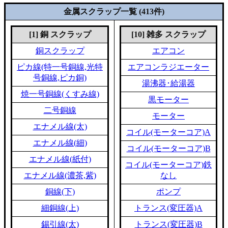
金属スクラップ一覧 (413件)
[1] 銅 スクラップ
[10] 雑多 スクラップ
銅スクラップ
エアコン
ピカ線(特一号銅線,光特
エアコンラジエーター
号銅線,ピカ銅)
湯沸器･給湯器
焼一号銅線(くすみ線)
黒モーター
二号銅線
モーター
エナメル線(太)
コイル(モーターコア)A
エナメル線(細)
コイル(モーターコア)B
エナメル線(紙付)
コイル(モーターコア)鉄
エナメル線(濃茶,紫)
なし
銅線(下)
ポンプ
細銅線(上)
トランス(変圧器)A
錫引線(太)
トランス(変圧器)B