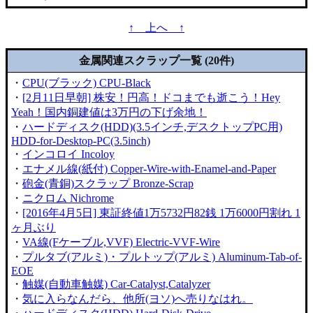
↑ 上へ ↑
金属関連スクラップ一覧 (20件)
・
CPU(ブラック) CPU-Black
・
[2月11日早朝] 株安！円高！ドコまでも逝こう！Hey
Yeah！国内銅建値は3万円の下げ余地！
・
ハードディスク(HDD)(3.5インチ,デスクトップPC用)
HDD-for-Desktop-PC(3.5inch)
・
インコロイ Incoloy
・
エナメル線(紙付) Copper-Wire-with-Enamel-and-Paper
・
砲金(青銅)スクラップ Bronze-Scrap
・
ニクロム Nichrome
・
[2016年4月5日] 東証終値1万5732円82銭 1万6000円割れ 1
ヶ月ぶり
・
VA線(Fケーブル,VVF) Electric-VVF-Wire
・
プルタブ(アルミ)・プルトップ(アルミ) Aluminum-Tab-of-
EOE
・
触媒(自動車触媒) Car-Catalyst,Catalyzer
・
気に入らなんだら、他所(ヨソ)へ売りなはれ。