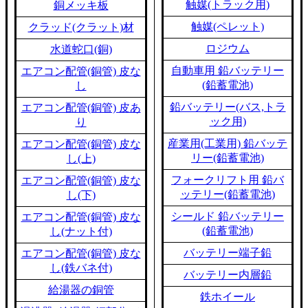
触媒(トラック用)
銅メッキ板
触媒(ペレット)
クラッド(クラット)材
ロジウム
水道蛇口(銅)
自動車用 鉛バッテリー
エアコン配管(銅管) 皮な
(鉛蓄電池)
し
鉛バッテリー(バス,トラ
エアコン配管(銅管) 皮あ
ック用)
り
産業用(工業用) 鉛バッテ
エアコン配管(銅管) 皮な
リー(鉛蓄電池)
し(上)
フォークリフト用 鉛バ
エアコン配管(銅管) 皮な
ッテリー(鉛蓄電池)
し(下)
シールド 鉛バッテリー
エアコン配管(銅管) 皮な
(鉛蓄電池)
し(ナット付)
バッテリー端子鉛
エアコン配管(銅管) 皮な
し(鉄バネ付)
バッテリー内層鉛
給湯器の銅管
鉄ホイール