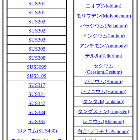
SUS301
ニオブ(Niobium)
SUS201
モリブデン(Molybdenum)
SUS202
パラジウム(Palladium)
SUS302
インジウム(Indium)
SUS303
アンチモン(Antimony)
SUS305
テルル(Tellurium)
SUS308
セシウム
SUS309S
(Caesium,Cesium)
SUS310S
バリウム(Barium)
SUS317
ハフニウム(Hafnium)
SUS321
タンタル(Tantalum)
SUS347
タングステン(Tungsten)
SUS384
SUS385
レニウム(Rhenium)
18クロム(SUS430)
白金(プラチナ,Platinum)