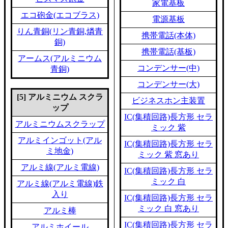
家電基板
エコ砲金(エコブラス)
電源基板
りん青銅(リン青銅,燐青
携帯電話(本体)
銅)
携帯電話(基板)
アームス(アルミニウム
コンデンサー(中)
青銅)
コンデンサー(大)
[5] アルミニウム スクラ
ビジネスホン主装置
ップ
IC(集積回路)長方形 セラ
アルミニウムスクラップ
ミック 紫
アルミインゴット(アル
IC(集積回路)長方形 セラ
ミ地金)
ミック 紫 窓あり
アルミ線(アルミ電線)
IC(集積回路)長方形 セラ
ミック 白
アルミ線(アルミ電線)鉄
入り
IC(集積回路)長方形 セラ
ミック 白 窓あり
アルミ棒
IC(集積回路)長方形 セラ
アルミホイール