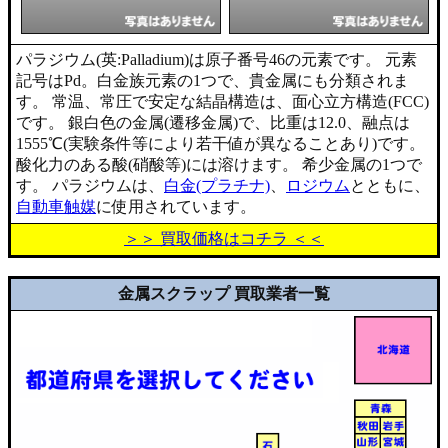
パラジウム(英:Palladium)は原子番号46の元素です。 元素
記号はPd。白金族元素の1つで、貴金属にも分類されま
す。 常温、常圧で安定な結晶構造は、面心立方構造(FCC)
です。 銀白色の金属(遷移金属)で、比重は12.0、融点は
1555℃(実験条件等により若干値が異なることあり)です。
酸化力のある酸(硝酸等)には溶けます。 希少金属の1つで
す。 パラジウムは、
白金(プラチナ)
、
ロジウム
とともに、
自動車触媒
に使用されています。
＞＞ 買取価格はコチラ ＜＜
金属スクラップ 買取業者一覧