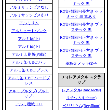
ミック 黒
アルミサッシビスなし
IC(集積回路)長方形 セラ
アルミサッシビスあり
ミック 黒 窓あり
アルミリム
IC(集積回路)長方形 プラ
スチック 黒
アルミヒートシンク
IC(集積回路)正方形 セラ
アルミ鍋(上)
ミック 黒
アルミ鍋(下)
IC(集積回路)正方形 プラ
アルミ印刷版(PS版)
スチック 黒
アルミ缶(UBC)バラ
基板金メッキ端子
アルミ缶(UBC)プレス
[15] レアメタル スクラ
アルミ缶(UBC)ハードプ
ップ
レス
レアメタル(Rare Metal)
アルミプルタブ(プルト
ップ)
リチウム(Lithium)
アルミ機械コロ
ベリリウム(Beryllium)