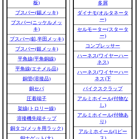
板)
多屑
ブスバー(錫メッキ)
ダイナモ(オルタネータ
ー)
ブスバー(ニッケルメッ
キ)
セルモーター(スタータ
ー)
ブスバー(鉛,半田メッキ)
コンプレッサー
ブスバー(銀メッキ)
ハーネス(ワイヤーハー
平角線(平角銅線)
ネス)
平角線(エナメル品)
ハーネス(ワイヤーハー
銅管(溶接品)
ネス)下
銅セパ
バイクスクラップ
圧着端子
アルミホイール(付物な
し)
架線(トロリー線)
アルミホイール(付物あ
溶接機先端チップ
り)
銅タコ(メッキ用ラック)
アルミホイール(1ピー
ス)
銅ナゲット(太)