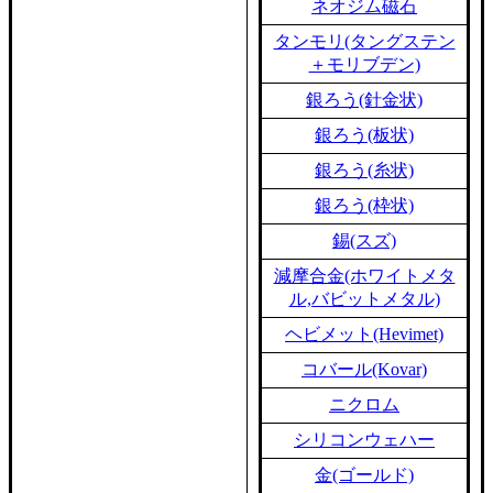
ネオジム磁石
タンモリ(タングステン
＋モリブデン)
銀ろう(針金状)
銀ろう(板状)
銀ろう(糸状)
銀ろう(枠状)
錫(スズ)
減摩合金(ホワイトメタ
ル,バビットメタル)
ヘビメット(Hevimet)
コバール(Kovar)
ニクロム
シリコンウェハー
金(ゴールド)