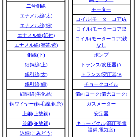
二号銅線
モーター
エナメル線(太)
コイル(モーターコア)A
エナメル線(細)
コイル(モーターコア)B
エナメル線(紙付)
コイル(モーターコア)鉄
エナメル線(濃茶,紫)
なし
銅線(下)
ポンプ
細銅線(上)
トランス(変圧器)A
錫引線(太)
トランス(変圧器)B
錫引線(細)
チョークコイル
細銅線(劣化品)
偏向ヨーク(偏光ヨーク)
銅ワイヤー(銅毛線,銅糸)
ガスメーター
上銅(上故銅)
安定器
並銅(並故銅)
キュービクル(高圧受電
設備,電気室)
込銅(こみどう)