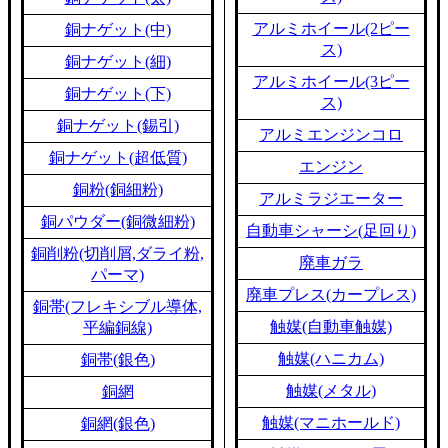
アルミホイール(2ピー
銅ナゲット(中)
ス)
銅ナゲット(細)
アルミホイール(3ピー
銅ナゲット(下)
ス)
銅ナゲット(錫引)
アルミエンジンコロ
銅ナゲット(超低質)
エンジン
銅粉(銅細粉)
アルミラジエーター
銅パウダー(銅微細粉)
自動車シャーシ(足回り)
銅削粉(切削屑,ダライ粉,
廃車ガラ
パーマ)
廃車プレス(カープレス)
銅帯(フレキシブル導体,
触媒(自動車触媒)
平編銅線)
触媒(ハニカム)
銅帯(銀色)
触媒(メタル)
銅網
触媒(マニホールド)
銅網(銀色)