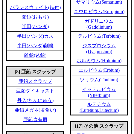
サマリウム(Samarium)
バランスウェイト(鉄付)
ユウロピウム(Europium)
鉛錘(おもり)
ガドリニウム
半田(ハンダ)
(Gadolinium)
半田(ハンダ)カス
テルビウム(Terbium)
半田(ハンダ)削粉
ジスプロシウム
(Dysprosium)
雑鉛(込鉛)
ホルミウム(Holmium)
エルビウム(Erbium)
[8] 亜鉛 スクラップ
ツリウム(Thulium)
亜鉛スクラップ
イッテルビウム
亜鉛ダイキャスト
(Ytterbium)
丹入(たんにゅう)
ルテチウム
亜鉛メガネ(塩食い)
(Lutetium,Lutecium)
亜鉛含有屑
[17] その他 スクラップ