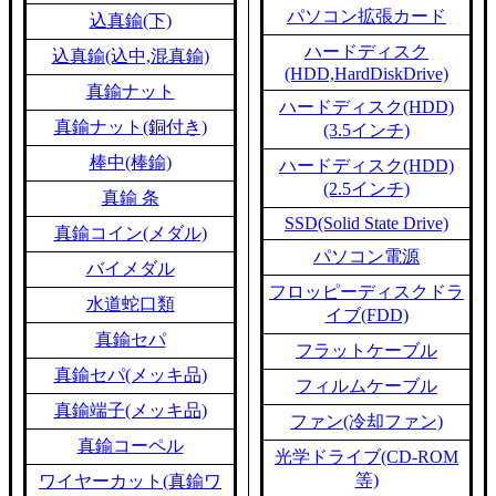
パソコン拡張カード
込真鍮(下)
ハードディスク
込真鍮(込中,混真鍮)
(HDD,HardDiskDrive)
真鍮ナット
ハードディスク(HDD)
真鍮ナット(銅付き)
(3.5インチ)
棒中(棒鍮)
ハードディスク(HDD)
(2.5インチ)
真鍮 条
SSD(Solid State Drive)
真鍮コイン(メダル)
パソコン電源
バイメダル
フロッピーディスクドラ
水道蛇口類
イブ(FDD)
真鍮セパ
フラットケーブル
真鍮セパ(メッキ品)
フィルムケーブル
真鍮端子(メッキ品)
ファン(冷却ファン)
真鍮コーペル
光学ドライブ(CD-ROM
等)
ワイヤーカット(真鍮ワ