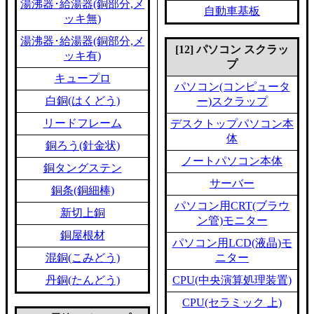
湯沸器･給湯器(銅部分,メ
自動車基板
ッキ無)
湯沸器･給湯器(銅部分,メ
[12] パソコン スクラッ
ッキ有)
プ
キュープロ
パソコン(コンピュータ
白銅(はくどう)
ー)スクラップ
リードフレーム
デスクトップパソコン本
体
銅ろう(針金状)
ノートパソコン本体
銅タングステン
サーバー
銅条(銅細棒)
パソコン用CRT(ブラウ
新切上銅
ン管)モニター
銅屋根材
パソコン用LCD(液晶)モ
混銅(こみどう)
ニター
丹銅(たんどう)
CPU(中央演算処理装置)
CPU(セラミック 上)