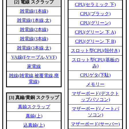
[2] 電線 スクラップ
CPU(セラミック 下)
雑電線(1本線)
CPU(ブラック)
雑電線(1本線,太)
CPU(グリーン)
雑電線(2本線)
CPU(グリーン 下 A)
雑電線(3本線)
CPU(グリーン 下 B)
雑電線(3本線,太)
スロット型CPU(殻付き)
VA線(Fケーブル,VVF)
スロット型CPU(基板の
み)
家電線
CPUゲタ(下駄)
雑線(雑電線,被覆電線,廃
電線)
メモリー
マザーボード(デスクト
[3] 真鍮/黄銅 スクラップ
ップパソコン)
真鍮スクラップ
マザーボード(ノートパ
ソコン)
真鍮(上)
マザーボード(サーバー)
込真鍮(上)