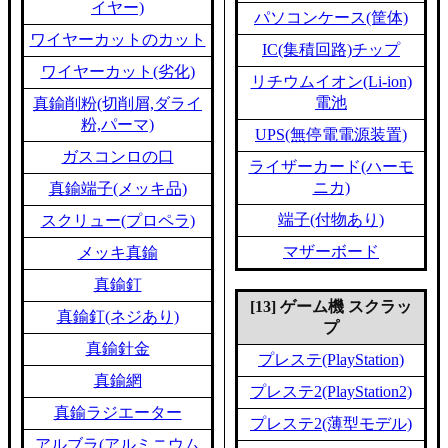
イヤー)
パソコンケース(筐体)
ワイヤーカットのカット
IC(集積回路)チップ
ワイヤーカット(劣化)
リチウムイオン(Li-ion)
電池
真鍮削粉(切削屑,ダライ
粉,パーマ)
UPS(無停電電源装置)
ガスコンロの口
ライザーカード(ハーモ
ニカ)
真鍮端子(メッキ品)
端子(付物あり)
スクリュー(プロペラ)
マザーボード
メッキ真鍮
真鍮釘
[13] ゲーム機 スクラッ
真鍮釘(ネジあり)
プ
真鍮針金
プレステ(PlayStation)
真鍮網
プレステ2(PlayStation2)
真鍮ラジエーター
プレステ2(薄型モデル)
アルブラ(アルミニウム