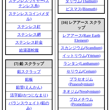
ステンレスワイヤー(ス
タリウム(Thallium)
テンレス糸)
ビスマス(Bismuth)
ステンレスコイン(メダ
ル)
[16] レアアース スクラ
ステンレス釘
ップ
ステンレス網
レアアース(Rare Earth
Element)
ステンレス針金
スカンジウム(Scandium)
給湯器蛇腹
イットリウム(Yttrium)
ランタン(Lanthanum)
[7] 鉛 スクラップ
セリウム(Cerium)
鉛スクラップ
プラセオジム
鉛板
(Praseodymium)
鉛管(えんかん)
ネオジム(Neodymium)
活字鉛(かつじなまり)
プロメチウム
バランスウェイト(鉛の
(Promethium)
み)