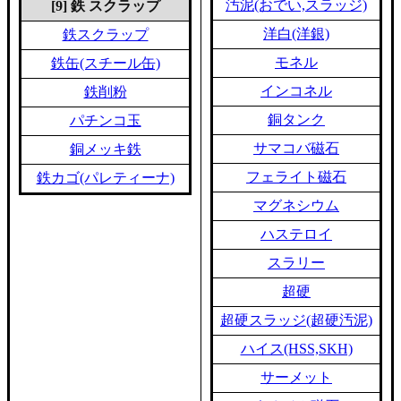
汚泥(おでい,スラッジ)
[9] 鉄 スクラップ
洋白(洋銀)
鉄スクラップ
モネル
鉄缶(スチール缶)
インコネル
鉄削粉
銅タンク
パチンコ玉
サマコバ磁石
銅メッキ鉄
フェライト磁石
鉄カゴ(パレティーナ)
マグネシウム
ハステロイ
スラリー
超硬
超硬スラッジ(超硬汚泥)
ハイス(HSS,SKH)
サーメット