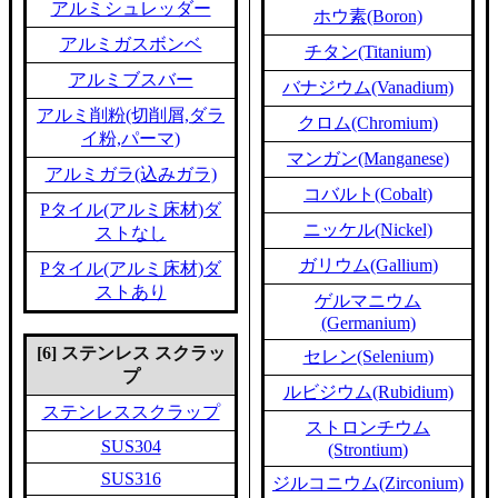
アルミシュレッダー
ホウ素(Boron)
アルミガスボンベ
チタン(Titanium)
アルミブスバー
バナジウム(Vanadium)
アルミ削粉(切削屑,ダラ
クロム(Chromium)
イ粉,パーマ)
マンガン(Manganese)
アルミガラ(込みガラ)
コバルト(Cobalt)
Pタイル(アルミ床材)ダ
ニッケル(Nickel)
ストなし
ガリウム(Gallium)
Pタイル(アルミ床材)ダ
ストあり
ゲルマニウム
(Germanium)
[6] ステンレス スクラッ
セレン(Selenium)
プ
ルビジウム(Rubidium)
ステンレススクラップ
ストロンチウム
SUS304
(Strontium)
SUS316
ジルコニウム(Zirconium)