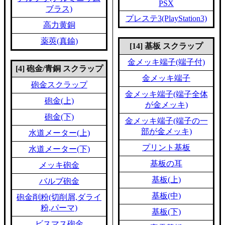
PSX
ブラス)
プレステ3(PlayStation3)
高力黄銅
薬莢(真鍮)
[14] 基板 スクラップ
金メッキ端子(端子付)
[4] 砲金/青銅 スクラップ
金メッキ端子
砲金スクラップ
金メッキ端子(端子全体
砲金(上)
が金メッキ)
砲金(下)
金メッキ端子(端子の一
部が金メッキ)
水道メーター(上)
プリント基板
水道メーター(下)
基板の耳
メッキ砲金
基板(上)
バルブ砲金
基板(中)
砲金削粉(切削屑,ダライ
粉,パーマ)
基板(下)
ビスマス砲金