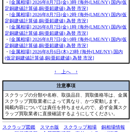
・
[金属相場] 2026年8月7日(金) 3時 [海外(LME/NY) 国内(仮
定銅建値計算値,銅/亜鉛建値) 為替 市況]
・
[金属相場] 2026年8月7日(金) 2時 [海外(LME/NY) 国内(仮
定銅建値計算値,銅/亜鉛建値) 為替 市況]
・
[金属相場] 2026年8月7日(金) 1時 [海外(LME/NY) 国内(仮
定銅建値計算値,銅/亜鉛建値) 為替 市況]
・
[金属相場] 2026年8月7日(金) 0時 [海外(LME/NY) 国内(仮
定銅建値計算値,銅/亜鉛建値) 為替 市況]
・
[金属相場] 2026年8月6日(木) 23時 [海外(LME/NY) 国内
(仮定銅建値計算値,銅/亜鉛建値) 為替 市況]
↑ 上へ ↑
注意事項
スクラップの分類や名称、取扱品目、買取価格等は、金属
スクラップ買取業者によって異なり、かつ変動します。
掲載内容については責任を持ちませんので、必ず金属スク
ラップ買取業者に直接確認するようにしてください。
スクラップ図鑑
スマホ版
スクラップ相場
銅相場情報