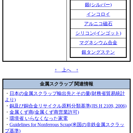
銀(シルバー)
インコロイ
アルニコ磁石
シリコン(インゴット)
マグネシウム合金
銀タングステン
↑ 上へ ↑
金属スクラップ 関連情報
・
日本の金属スクラップ輸出先とその量(財務省貿易統計
より)
・
銅及び銅合金リサイクル原料分類基準(JIS H 2109, 2006)
・
金属くず商(金属くず商営業許可)
・
環境省 いらなくなった家電
・
Guidelines for Nonferrous Scrap(米国の非鉄金属スクラッ
プ基準)