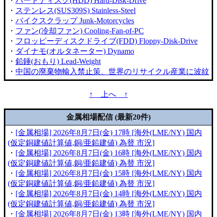
・
ハードディスク(HDD) Hard-Disk-Drive
・
ステンレス(SUS309S) Stainless-Steel
・
バイクスクラップ Junk-Motorcycles
・
ファン(冷却ファン) Cooling-Fan-of-PC
・
フロッピーディスクドライブ(FDD) Floppy-Disk-Drive
・
ダイナモ(オルタネーター) Dynamo
・
鉛錘(おもり) Lead-Weight
・
中国の廃棄物輸入禁止策、世界のリサイクル産業に波紋
↑ 上へ ↑
金属相場配信 (最新20件)
・
[金属相場] 2026年8月7日(金) 17時 [海外(LME/NY) 国内
(仮定銅建値計算値,銅/亜鉛建値) 為替 市況]
・
[金属相場] 2026年8月7日(金) 16時 [海外(LME/NY) 国内
(仮定銅建値計算値,銅/亜鉛建値) 為替 市況]
・
[金属相場] 2026年8月7日(金) 15時 [海外(LME/NY) 国内
(仮定銅建値計算値,銅/亜鉛建値) 為替 市況]
・
[金属相場] 2026年8月7日(金) 14時 [海外(LME/NY) 国内
(仮定銅建値計算値,銅/亜鉛建値) 為替 市況]
・
[金属相場] 2026年8月7日(金) 13時 [海外(LME/NY) 国内