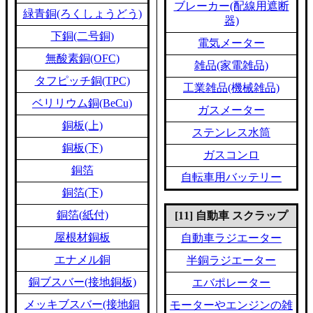
ブレーカー(配線用遮断
緑青銅(ろくしょうどう)
器)
下銅(二号銅)
電気メーター
無酸素銅(OFC)
雑品(家電雑品)
タフピッチ銅(TPC)
工業雑品(機械雑品)
ベリリウム銅(BeCu)
ガスメーター
銅板(上)
ステンレス水筒
銅板(下)
ガスコンロ
銅箔
自転車用バッテリー
銅箔(下)
銅箔(紙付)
[11] 自動車 スクラップ
屋根材銅板
自動車ラジエーター
エナメル銅
半銅ラジエーター
銅ブスバー(接地銅板)
エバポレーター
メッキブスバー(接地銅
モーターやエンジンの雑