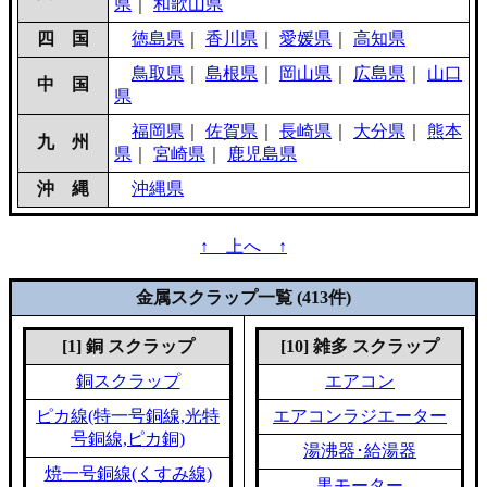
県
｜
和歌山県
四 国
徳島県
｜
香川県
｜
愛媛県
｜
高知県
鳥取県
｜
島根県
｜
岡山県
｜
広島県
｜
山口
中 国
県
福岡県
｜
佐賀県
｜
長崎県
｜
大分県
｜
熊本
九 州
県
｜
宮崎県
｜
鹿児島県
沖 縄
沖縄県
↑ 上へ ↑
金属スクラップ一覧 (413件)
[1] 銅 スクラップ
[10] 雑多 スクラップ
銅スクラップ
エアコン
ピカ線(特一号銅線,光特
エアコンラジエーター
号銅線,ピカ銅)
湯沸器･給湯器
焼一号銅線(くすみ線)
黒モーター