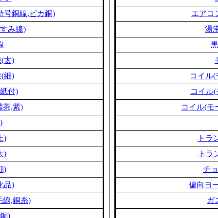
特号銅線,ピカ銅)
エアコ
すみ線)
湯
線
(太)
(細)
コイル(
紙付)
コイル(
茶,紫)
コイル(モ
)
上)
トラン
太)
トラン
細)
チ
化品)
偏向ヨー
線,銅糸)
ガ
銅)