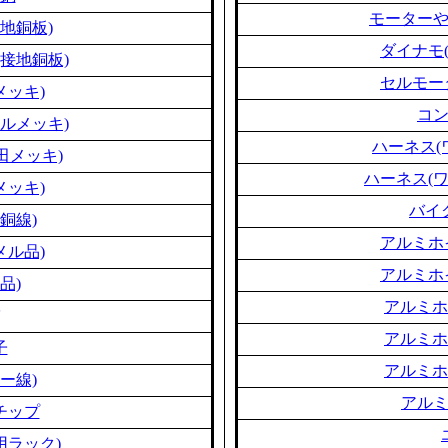
モーター
地銅板)
ダイナモ
接地銅板)
セルモー
メッキ)
コ
ルメッキ)
ハーネス(
田メッキ)
ハーネス(
メッキ)
バイ
銅線)
アルミホ
メル品)
アルミホ
品)
アルミホ
アルミホ
子
アルミホ
ー線)
アル
チップ
用ラック)