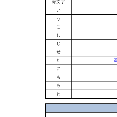
頭文字
い
う
こ
し
じ
せ
た
に
も
も
わ