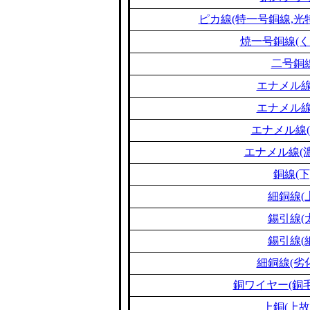
ピカ線(特一号銅線,光
焼一号銅線(く
二号銅
エナメル線
エナメル線
エナメル線(
エナメル線(濃
銅線(下
細銅線(
錫引線(
錫引線(
細銅線(劣
銅ワイヤー(銅毛
上銅(上故