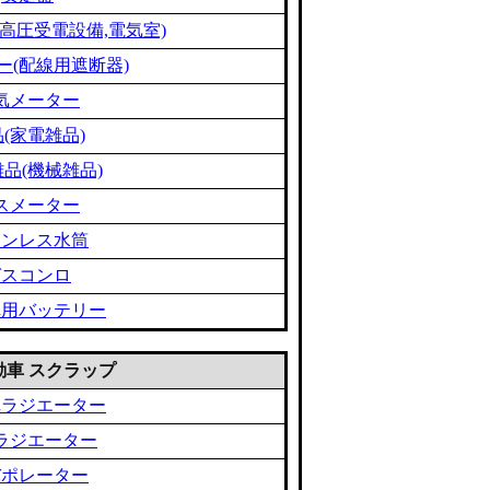
高圧受電設備,電気室)
ー(配線用遮断器)
気メーター
(家電雑品)
品(機械雑品)
スメーター
テンレス水筒
ガスコンロ
車用バッテリー
 自動車 スクラップ
車ラジエーター
ラジエーター
バポレーター