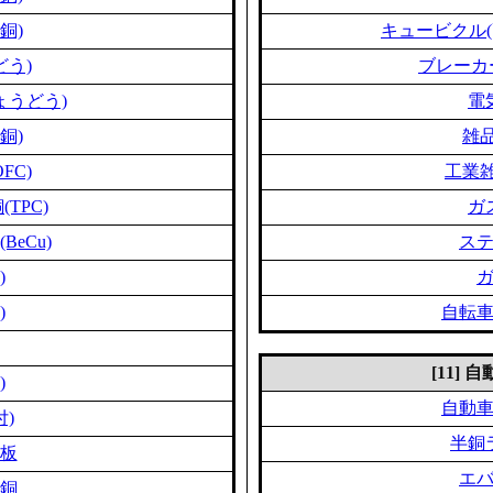
銅)
キュービクル(
どう)
ブレーカ
ょうどう)
電
銅)
雑品
FC)
工業雑
TPC)
ガ
eCu)
ス
)
)
自転
[11]
)
自動
付)
半銅
板
エ
銅