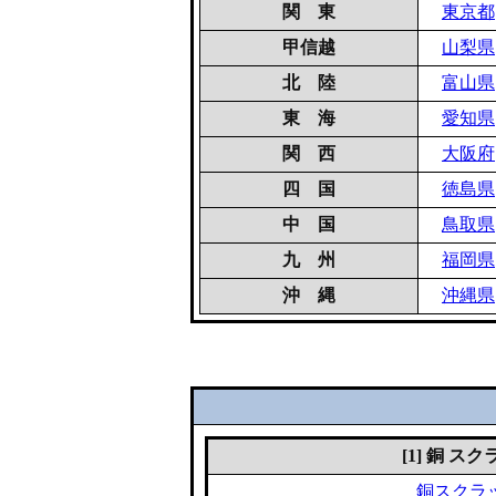
関 東
東京都
甲信越
山梨県
北 陸
富山県
東 海
愛知県
関 西
大阪府
四 国
徳島県
中 国
鳥取県
九 州
福岡県
沖 縄
沖縄県
[1] 銅 ス
銅スクラ