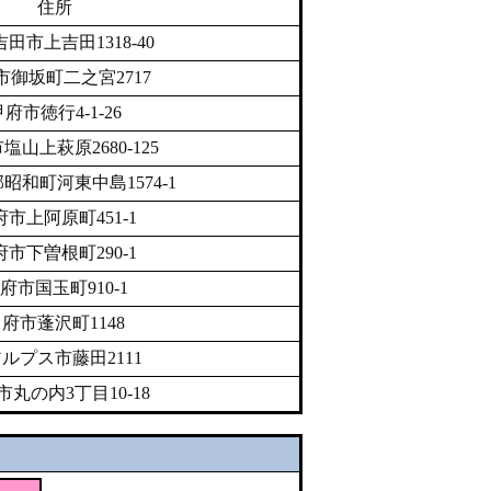
住所
田市上吉田1318-40
市御坂町二之宮2717
甲府市徳行4-1-26
塩山上萩原2680-125
昭和町河東中島1574-1
府市上阿原町451-1
府市下曽根町290-1
府市国玉町910-1
府市蓬沢町1148
ルプス市藤田2111
市丸の内3丁目10-18