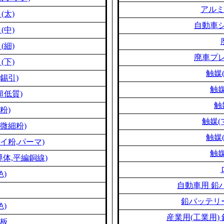
アル
(太)
自動車シ
(中)
(細)
廃車プレ
(下)
触媒
錫引)
触媒
超低質)
触
粉)
触媒(
微細粉)
触媒
イ粉,パーマ)
触媒
体,平編銅線)
色)
自動車用 鉛
鉛バッテリー
色)
産業用(工業用)
板