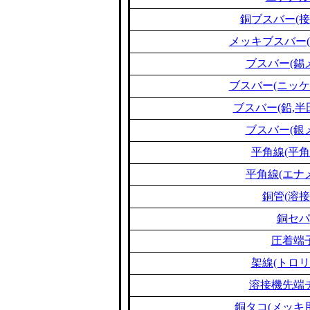
銅ブスバー(接
メッキブスバー(
ブスバー(錫
ブスバー(ニッケ
ブスバー(鉛,半
ブスバー(銀
平角線(平角
平角線(エナ
銅管(溶接
銅セパ
圧着端
架線(トロリ
溶接機先端
銅タコ(メッキ