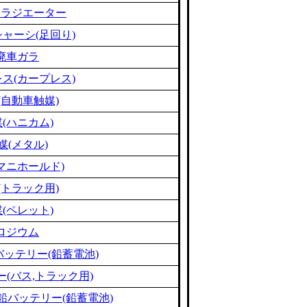
ミラジエーター
ャーシ(足回り)
廃車ガラ
ス(カープレス)
(自動車触媒)
(ハニカム)
媒(メタル)
マニホールド)
(トラック用)
(ペレット)
ロジウム
バッテリー(鉛蓄電池)
(バス,トラック用)
 鉛バッテリー(鉛蓄電池)