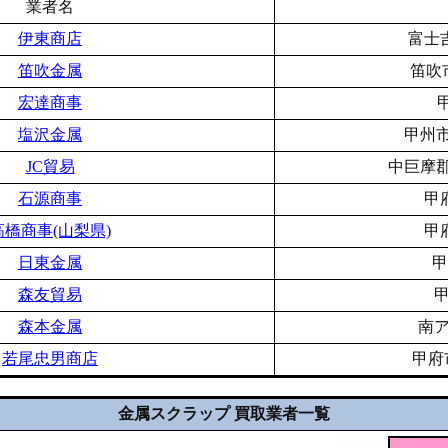
業者名
伊東商店
富士吉
笛吹金属
笛吹
宏達商事
塩沢金属
甲州市
JC貿易
中巨摩郡
石源商事
甲
高橋商事(山梨県)
甲
日東金属
甲
森友貿易
甲
森本金属
南ア
若尾忠男商店
甲府
金属スクラップ 買取業者一覧