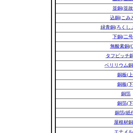
並銅(並故
込銅(こみ
緑青銅(ろくし
下銅(二号
無酸素銅(O
タフピッチ銅(
ベリリウム銅(B
銅板(上
銅板(下
銅箔
銅箔(下
銅箔(紙
屋根材銅
エナメル