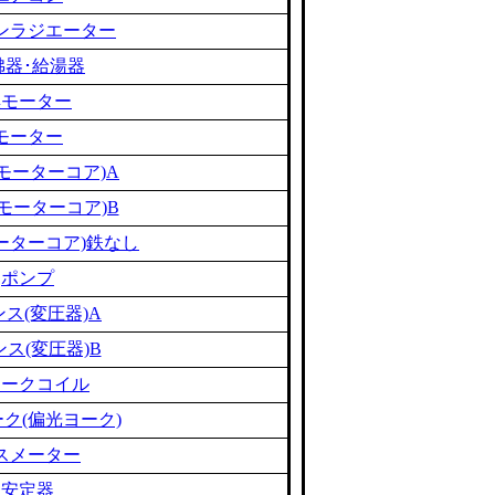
ンラジエーター
沸器･給湯器
黒モーター
モーター
モーターコア)A
モーターコア)B
ーターコア)鉄なし
ポンプ
ス(変圧器)A
ス(変圧器)B
ョークコイル
ク(偏光ヨーク)
スメーター
安定器