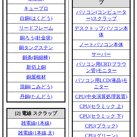
プ
キュープロ
パソコン(コンピュータ
白銅(はくどう)
ー)スクラップ
リードフレーム
デスクトップパソコン本
体
銅ろう(針金状)
ノートパソコン本体
銅タングステン
サーバー
銅条(銅細棒)
パソコン用CRT(ブラウ
新切上銅
ン管)モニター
銅屋根材
パソコン用LCD(液晶)モ
混銅(こみどう)
ニター
丹銅(たんどう)
CPU(中央演算処理装置)
CPU(セラミック 上)
[2] 電線 スクラップ
CPU(セラミック 下)
雑電線(1本線)
CPU(ブラック)
雑電線(1本線,太)
CPU(グリーン)