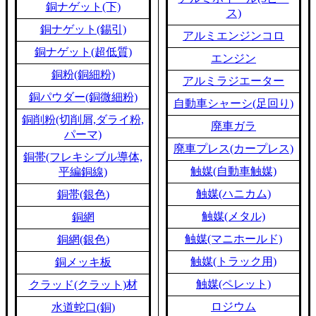
銅ナゲット(下)
ス)
銅ナゲット(錫引)
アルミエンジンコロ
銅ナゲット(超低質)
エンジン
銅粉(銅細粉)
アルミラジエーター
銅パウダー(銅微細粉)
自動車シャーシ(足回り)
銅削粉(切削屑,ダライ粉,
廃車ガラ
パーマ)
廃車プレス(カープレス)
銅帯(フレキシブル導体,
触媒(自動車触媒)
平編銅線)
触媒(ハニカム)
銅帯(銀色)
触媒(メタル)
銅網
触媒(マニホールド)
銅網(銀色)
触媒(トラック用)
銅メッキ板
触媒(ペレット)
クラッド(クラット)材
ロジウム
水道蛇口(銅)