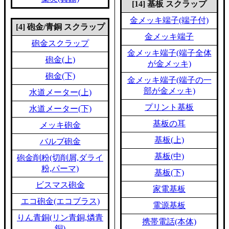
[14] 基板 スクラップ
金メッキ端子(端子付)
[4] 砲金/青銅 スクラップ
金メッキ端子
砲金スクラップ
金メッキ端子(端子全体
砲金(上)
が金メッキ)
砲金(下)
金メッキ端子(端子の一
部が金メッキ)
水道メーター(上)
プリント基板
水道メーター(下)
基板の耳
メッキ砲金
基板(上)
バルブ砲金
基板(中)
砲金削粉(切削屑,ダライ
粉,パーマ)
基板(下)
ビスマス砲金
家電基板
エコ砲金(エコブラス)
電源基板
りん青銅(リン青銅,燐青
携帯電話(本体)
銅)