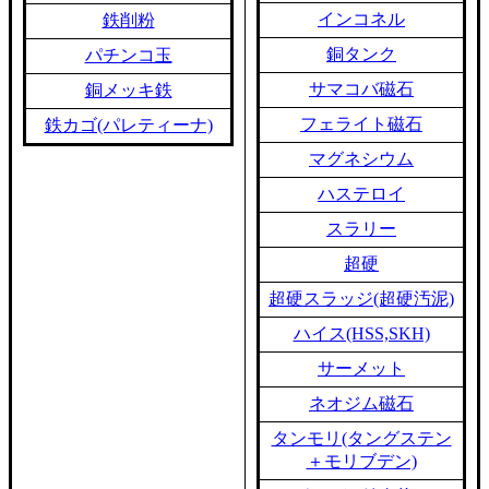
インコネル
鉄削粉
銅タンク
パチンコ玉
サマコバ磁石
銅メッキ鉄
フェライト磁石
鉄カゴ(パレティーナ)
マグネシウム
ハステロイ
スラリー
超硬
超硬スラッジ(超硬汚泥)
ハイス(HSS,SKH)
サーメット
ネオジム磁石
タンモリ(タングステン
＋モリブデン)