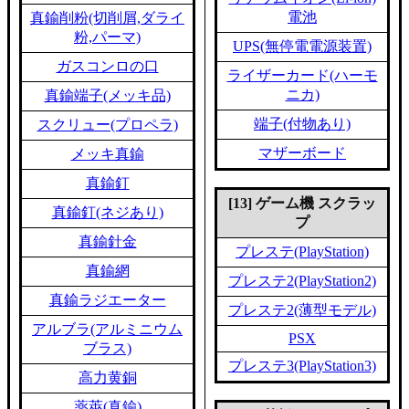
電池
真鍮削粉(切削屑,ダライ
粉,パーマ)
UPS(無停電電源装置)
ガスコンロの口
ライザーカード(ハーモ
ニカ)
真鍮端子(メッキ品)
端子(付物あり)
スクリュー(プロペラ)
マザーボード
メッキ真鍮
真鍮釘
[13] ゲーム機 スクラッ
真鍮釘(ネジあり)
プ
真鍮針金
プレステ(PlayStation)
真鍮網
プレステ2(PlayStation2)
真鍮ラジエーター
プレステ2(薄型モデル)
アルブラ(アルミニウム
PSX
ブラス)
プレステ3(PlayStation3)
高力黄銅
薬莢(真鍮)