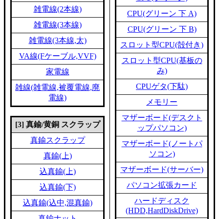
雑電線(2本線)
CPU(グリーン 下 A)
雑電線(3本線)
CPU(グリーン 下 B)
雑電線(3本線,太)
スロット型CPU(殻付き)
VA線(Fケーブル,VVF)
スロット型CPU(基板の
み)
家電線
CPUゲタ(下駄)
雑線(雑電線,被覆電線,廃
電線)
メモリー
マザーボード(デスクト
[3] 真鍮/黄銅 スクラップ
ップパソコン)
真鍮スクラップ
マザーボード(ノートパ
ソコン)
真鍮(上)
マザーボード(サーバー)
込真鍮(上)
パソコン拡張カード
込真鍮(下)
ハードディスク
込真鍮(込中,混真鍮)
(HDD,HardDiskDrive)
真鍮ナット