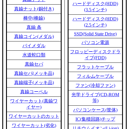
ハードディスク(HDD)
真鍮ナット(銅付き)
(3.5インチ)
棒中(棒鍮)
ハードディスク(HDD)
(2.5インチ)
真鍮 条
SSD(Solid State Drive)
真鍮コイン(メダル)
パソコン電源
バイメダル
フロッピーディスクドラ
水道蛇口類
イブ(FDD)
真鍮セパ
フラットケーブル
真鍮セパ(メッキ品)
フィルムケーブル
真鍮端子(メッキ品)
ファン(冷却ファン)
真鍮コーペル
光学ドライブ(CD-ROM
等)
ワイヤーカット(真鍮ワ
イヤー)
パソコンケース(筐体)
ワイヤーカットのカット
IC(集積回路)チップ
ワイヤーカット(劣化)
リチウムイオン(Li-ion)