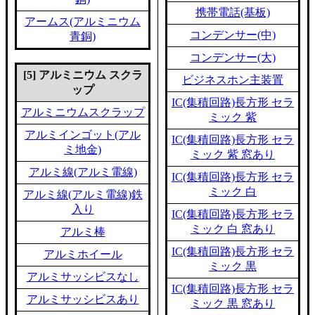
携帯電話(基板)
アームス(アルミニウム
コンデンサー(中)
青銅)
コンデンサー(大)
[5] アルミニウム スクラ
ビジネスホン主装置
ップ
IC(集積回路)長方形 セラ
アルミニウムスクラップ
ミック 紫
アルミインゴット(アル
IC(集積回路)長方形 セラ
ミ地金)
ミック 紫 窓あり
アルミ線(アルミ電線)
IC(集積回路)長方形 セラ
ミック 白
アルミ線(アルミ電線)鉄
入り
IC(集積回路)長方形 セラ
ミック 白 窓あり
アルミ棒
IC(集積回路)長方形 セラ
アルミホイール
ミック 黒
アルミサッシビスなし
IC(集積回路)長方形 セラ
アルミサッシビスあり
ミック 黒 窓あり