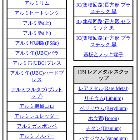
アルミリム
IC(集積回路)長方形 プラ
スチック 黒
アルミヒートシンク
IC(集積回路)正方形 セラ
アルミ鍋(上)
ミック 黒
アルミ鍋(下)
IC(集積回路)正方形 プラ
アルミ印刷版(PS版)
スチック 黒
アルミ缶(UBC)バラ
基板金メッキ端子
アルミ缶(UBC)プレス
[15] レアメタル スクラ
アルミ缶(UBC)ハードプ
ップ
レス
レアメタル(Rare Metal)
アルミプルタブ(プルト
ップ)
リチウム(Lithium)
アルミ機械コロ
ベリリウム(Beryllium)
アルミシュレッダー
ホウ素(Boron)
アルミガスボンベ
チタン(Titanium)
アルミブスバー
バナジウム(Vanadium)