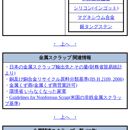
シリコン(インゴット)
マグネシウム合金
銀タングステン
↑ 上へ ↑
金属スクラップ 関連情報
・
日本の金属スクラップ輸出先とその量(財務省貿易統計
より)
・
銅及び銅合金リサイクル原料分類基準(JIS H 2109, 2006)
・
金属くず商(金属くず商営業許可)
・
環境省 いらなくなった家電
・
Guidelines for Nonferrous Scrap(米国の非鉄金属スクラッ
プ基準)
↑ 上へ ↑