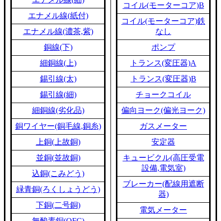
コイル(モーターコア)B
エナメル線(紙付)
コイル(モーターコア)鉄
エナメル線(濃茶,紫)
なし
銅線(下)
ポンプ
細銅線(上)
トランス(変圧器)A
錫引線(太)
トランス(変圧器)B
錫引線(細)
チョークコイル
細銅線(劣化品)
偏向ヨーク(偏光ヨーク)
銅ワイヤー(銅毛線,銅糸)
ガスメーター
上銅(上故銅)
安定器
並銅(並故銅)
キュービクル(高圧受電
設備,電気室)
込銅(こみどう)
ブレーカー(配線用遮断
緑青銅(ろくしょうどう)
器)
下銅(二号銅)
電気メーター
無酸素銅(OFC)