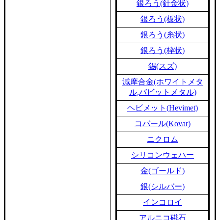
銀ろう(針金状)
銀ろう(板状)
銀ろう(糸状)
銀ろう(枠状)
錫(スズ)
減摩合金(ホワイトメタ
ル,バビットメタル)
ヘビメット(Hevimet)
コバール(Kovar)
ニクロム
シリコンウェハー
金(ゴールド)
銀(シルバー)
インコロイ
アルニコ磁石