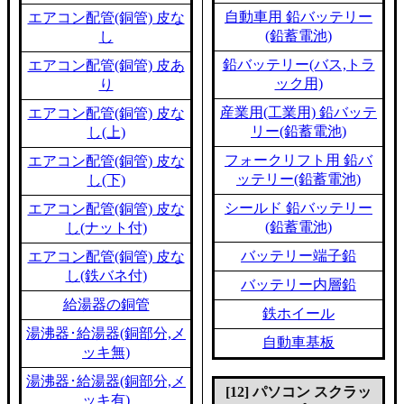
自動車用 鉛バッテリー
エアコン配管(銅管) 皮な
(鉛蓄電池)
し
鉛バッテリー(バス,トラ
エアコン配管(銅管) 皮あ
ック用)
り
産業用(工業用) 鉛バッテ
エアコン配管(銅管) 皮な
リー(鉛蓄電池)
し(上)
フォークリフト用 鉛バ
エアコン配管(銅管) 皮な
ッテリー(鉛蓄電池)
し(下)
シールド 鉛バッテリー
エアコン配管(銅管) 皮な
(鉛蓄電池)
し(ナット付)
バッテリー端子鉛
エアコン配管(銅管) 皮な
し(鉄バネ付)
バッテリー内層鉛
給湯器の銅管
鉄ホイール
湯沸器･給湯器(銅部分,メ
自動車基板
ッキ無)
湯沸器･給湯器(銅部分,メ
[12] パソコン スクラッ
ッキ有)