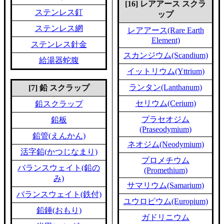
[16] レアアース スクラ
ステンレス釘
ップ
ステンレス網
レアアース(Rare Earth
Element)
ステンレス針金
スカンジウム(Scandium)
給湯器蛇腹
イットリウム(Yttrium)
ランタン(Lanthanum)
[7] 鉛 スクラップ
セリウム(Cerium)
鉛スクラップ
プラセオジム
鉛板
(Praseodymium)
鉛管(えんかん)
ネオジム(Neodymium)
活字鉛(かつじなまり)
プロメチウム
バランスウェイト(鉛の
(Promethium)
み)
サマリウム(Samarium)
バランスウェイト(鉄付)
ユウロピウム(Europium)
鉛錘(おもり)
ガドリニウム