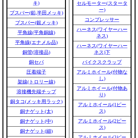
キ)
セルモーター(スタータ
ー)
ブスバー(鉛,半田メッキ)
コンプレッサー
ブスバー(銀メッキ)
ハーネス(ワイヤーハー
平角線(平角銅線)
ネス)
平角線(エナメル品)
ハーネス(ワイヤーハー
銅管(溶接品)
ネス)下
銅セパ
バイクスクラップ
圧着端子
アルミホイール(付物な
し)
架線(トロリー線)
アルミホイール(付物あ
溶接機先端チップ
り)
銅タコ(メッキ用ラック)
アルミホイール(1ピー
ス)
銅ナゲット(太)
アルミホイール(2ピー
銅ナゲット(中)
ス)
銅ナゲット(細)
アルミホイール(3ピー