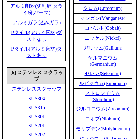
アルミ削粉(切削屑,ダラ
クロム(Chromium)
イ粉,パーマ)
マンガン(Manganese)
アルミガラ(込みガラ)
コバルト(Cobalt)
Pタイル(アルミ床材)ダ
ニッケル(Nickel)
ストなし
ガリウム(Gallium)
Pタイル(アルミ床材)ダ
ストあり
ゲルマニウム
(Germanium)
[6] ステンレス スクラッ
セレン(Selenium)
プ
ルビジウム(Rubidium)
ステンレススクラップ
ストロンチウム
SUS304
(Strontium)
SUS316
ジルコニウム(Zirconium)
SUS301
ニオブ(Niobium)
SUS201
モリブデン(Molybdenum)
SUS202
パラジウム(Palladium)