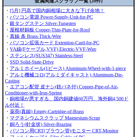
金属関連スクラップ一覧 (20件)
・
[5月] 円高で国内銅相場に大きな下げ余地！
・
パソコン電源 Power-Supply-Unit-for-PC
・
銀タングステン Silver-Tungsten
・
屋根材銅板 Copper-Thin-Plate-for-Roof
・
真鍮 条 Brass-Thick-Wire
・
パソコン拡張カード Extention-Card-for-PC
・
VA線(Fケーブル,VVF) Electric-VVF-Wire
・
ステンレス(SUS347) Stainless-Steel
・
SSD Solid-State-Drive
・
アルミホイール(1ピース) Aluminum-Wheel-with-1-piece
・
アルミ機械コロ(アルミダイキャスト) Aluminum-Die-
Casting
・
エアコン配管 皮ナシ(鉄バネ付) Copper-Pipe-of-Air-
Conditioner-with-Iron-Spring
・
銅相場が悪すぎる、国内銅建値60万円、海外銅4,500ド
ル付近！
・
薬莢(真鍮) Empty-Cartridge-of-Brass
・
マグネシウムスクラップ Magnesium-Scrap
・
銅ろう(針金状) Silver-Brazing
・
パソコン用CRT(ブラウン管)モニター CRT-Monitor