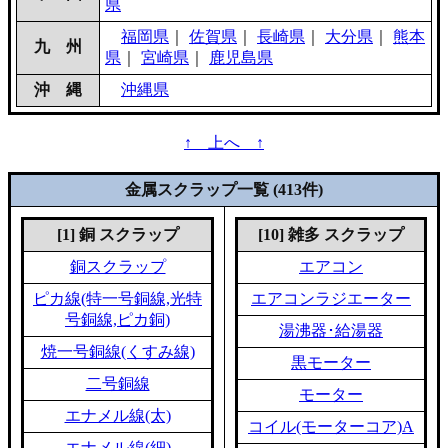
県
福岡県
｜
佐賀県
｜
長崎県
｜
大分県
｜
熊本
九 州
県
｜
宮崎県
｜
鹿児島県
沖 縄
沖縄県
↑ 上へ ↑
金属スクラップ一覧 (413件)
[1] 銅 スクラップ
[10] 雑多 スクラップ
銅スクラップ
エアコン
ピカ線(特一号銅線,光特
エアコンラジエーター
号銅線,ピカ銅)
湯沸器･給湯器
焼一号銅線(くすみ線)
黒モーター
二号銅線
モーター
エナメル線(太)
コイル(モーターコア)A
エナメル線(細)