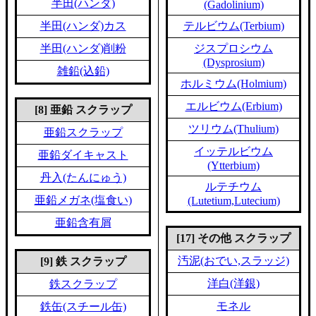
半田(ハンダ)
(Gadolinium)
半田(ハンダ)カス
テルビウム(Terbium)
半田(ハンダ)削粉
ジスプロシウム
(Dysprosium)
雑鉛(込鉛)
ホルミウム(Holmium)
エルビウム(Erbium)
[8] 亜鉛 スクラップ
ツリウム(Thulium)
亜鉛スクラップ
イッテルビウム
亜鉛ダイキャスト
(Ytterbium)
丹入(たんにゅう)
ルテチウム
亜鉛メガネ(塩食い)
(Lutetium,Lutecium)
亜鉛含有屑
[17] その他 スクラップ
汚泥(おでい,スラッジ)
[9] 鉄 スクラップ
洋白(洋銀)
鉄スクラップ
モネル
鉄缶(スチール缶)