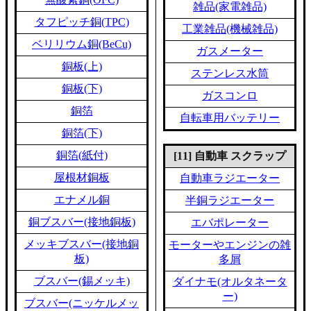
雑品(家電雑品)
タフピッチ銅(TPC)
工業雑品(機械雑品)
ベリリウム銅(BeCu)
ガスメーター
銅板(上)
ステンレス水筒
銅板(下)
ガスコンロ
銅箔
自転車用バッテリー
銅箔(下)
銅箔(紙付)
[11] 自動車 スクラップ
屋根材銅板
自動車ラジエーター
エナメル銅
半銅ラジエーター
銅ブスバー(接地銅板)
エバポレーター
メッキブスバー(接地銅
モーターやエンジンの雑
板)
多屑
ブスバー(錫メッキ)
ダイナモ(オルタネータ
ー)
ブスバー(ニッケルメッ