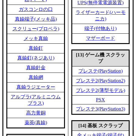
UPS(無停電電源装置)
ガスコンロの口
ライザーカード(ハーモ
ニカ)
真鍮端子(メッキ品)
端子(付物あり)
スクリュー(プロペラ)
マザーボード
メッキ真鍮
真鍮釘
[13] ゲーム機 スクラッ
真鍮釘(ネジあり)
プ
真鍮針金
プレステ(PlayStation)
真鍮網
プレステ2(PlayStation2)
真鍮ラジエーター
プレステ2(薄型モデル)
アルブラ(アルミニウム
PSX
ブラス)
プレステ3(PlayStation3)
高力黄銅
薬莢(真鍮)
[14] 基板 スクラップ
金メッキ端子(端子付)