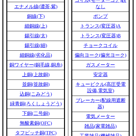
コイル(モーターコア)鉄
エナメル線(濃茶,紫)
なし
銅線(下)
ポンプ
細銅線(上)
トランス(変圧器)A
錫引線(太)
トランス(変圧器)B
錫引線(細)
チョークコイル
細銅線(劣化品)
偏向ヨーク(偏光ヨーク)
銅ワイヤー(銅毛線,銅糸)
ガスメーター
上銅(上故銅)
安定器
並銅(並故銅)
キュービクル(高圧受電
設備,電気室)
込銅(こみどう)
ブレーカー(配線用遮断
緑青銅(ろくしょうどう)
器)
下銅(二号銅)
電気メーター
無酸素銅(OFC)
雑品(家電雑品)
タフピッチ銅(TPC)
工業雑品(機械雑品)