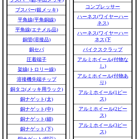
コンプレッサー
ブスバー(銀メッキ)
ハーネス(ワイヤーハー
平角線(平角銅線)
ネス)
平角線(エナメル品)
ハーネス(ワイヤーハー
銅管(溶接品)
ネス)下
銅セパ
バイクスクラップ
圧着端子
アルミホイール(付物な
し)
架線(トロリー線)
アルミホイール(付物あ
溶接機先端チップ
り)
銅タコ(メッキ用ラック)
アルミホイール(1ピー
ス)
銅ナゲット(太)
アルミホイール(2ピー
銅ナゲット(中)
ス)
銅ナゲット(細)
アルミホイール(3ピー
銅ナゲット(下)
ス)
銅ナゲット(錫引)