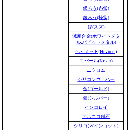
銀ろう(糸状)
銀ろう(枠状)
錫(スズ)
減摩合金(ホワイトメタ
ル,バビットメタル)
ヘビメット(Hevimet)
コバール(Kovar)
ニクロム
シリコンウェハー
金(ゴールド)
銀(シルバー)
インコロイ
アルニコ磁石
シリコン(インゴット)