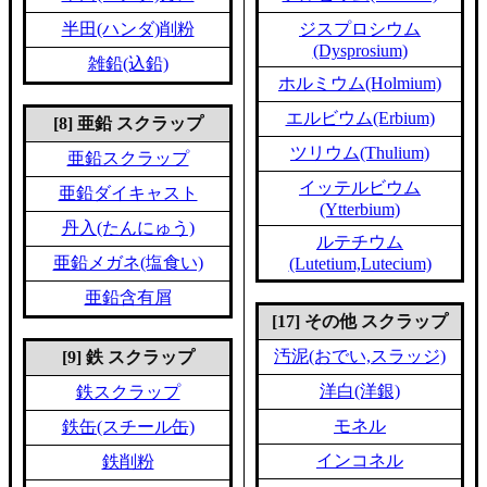
半田(ハンダ)削粉
ジスプロシウム
(Dysprosium)
雑鉛(込鉛)
ホルミウム(Holmium)
エルビウム(Erbium)
[8] 亜鉛 スクラップ
ツリウム(Thulium)
亜鉛スクラップ
イッテルビウム
亜鉛ダイキャスト
(Ytterbium)
丹入(たんにゅう)
ルテチウム
亜鉛メガネ(塩食い)
(Lutetium,Lutecium)
亜鉛含有屑
[17] その他 スクラップ
汚泥(おでい,スラッジ)
[9] 鉄 スクラップ
洋白(洋銀)
鉄スクラップ
モネル
鉄缶(スチール缶)
インコネル
鉄削粉