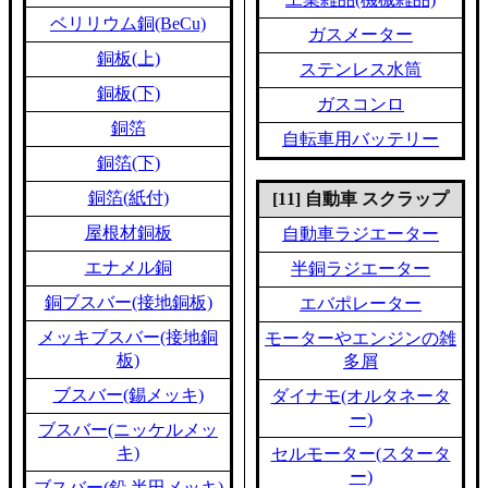
ベリリウム銅(BeCu)
ガスメーター
銅板(上)
ステンレス水筒
銅板(下)
ガスコンロ
銅箔
自転車用バッテリー
銅箔(下)
銅箔(紙付)
[11] 自動車 スクラップ
屋根材銅板
自動車ラジエーター
エナメル銅
半銅ラジエーター
銅ブスバー(接地銅板)
エバポレーター
メッキブスバー(接地銅
モーターやエンジンの雑
板)
多屑
ブスバー(錫メッキ)
ダイナモ(オルタネータ
ー)
ブスバー(ニッケルメッ
キ)
セルモーター(スタータ
ー)
ブスバー(鉛,半田メッキ)