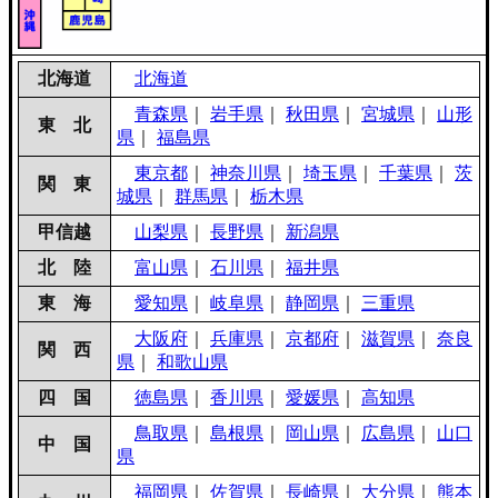
北海道
北海道
青森県
｜
岩手県
｜
秋田県
｜
宮城県
｜
山形
東 北
県
｜
福島県
東京都
｜
神奈川県
｜
埼玉県
｜
千葉県
｜
茨
関 東
城県
｜
群馬県
｜
栃木県
甲信越
山梨県
｜
長野県
｜
新潟県
北 陸
富山県
｜
石川県
｜
福井県
東 海
愛知県
｜
岐阜県
｜
静岡県
｜
三重県
大阪府
｜
兵庫県
｜
京都府
｜
滋賀県
｜
奈良
関 西
県
｜
和歌山県
四 国
徳島県
｜
香川県
｜
愛媛県
｜
高知県
鳥取県
｜
島根県
｜
岡山県
｜
広島県
｜
山口
中 国
県
福岡県
｜
佐賀県
｜
長崎県
｜
大分県
｜
熊本