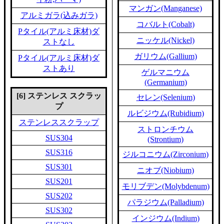
マンガン(Manganese)
アルミガラ(込みガラ)
コバルト(Cobalt)
Pタイル(アルミ床材)ダ
ニッケル(Nickel)
ストなし
ガリウム(Gallium)
Pタイル(アルミ床材)ダ
ストあり
ゲルマニウム
(Germanium)
[6] ステンレス スクラッ
セレン(Selenium)
プ
ルビジウム(Rubidium)
ステンレススクラップ
ストロンチウム
SUS304
(Strontium)
SUS316
ジルコニウム(Zirconium)
SUS301
ニオブ(Niobium)
SUS201
モリブデン(Molybdenum)
SUS202
パラジウム(Palladium)
SUS302
インジウム(Indium)