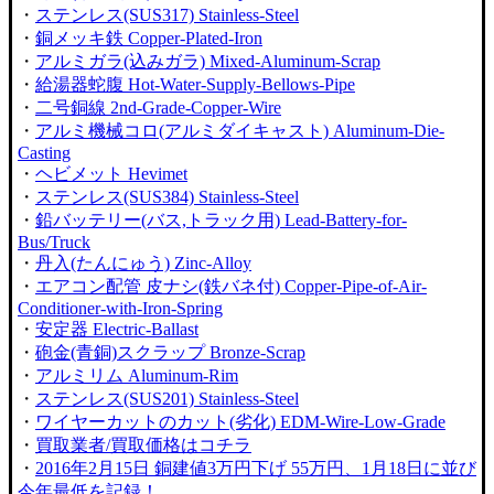
・
ステンレス(SUS317) Stainless-Steel
・
銅メッキ鉄 Copper-Plated-Iron
・
アルミガラ(込みガラ) Mixed-Aluminum-Scrap
・
給湯器蛇腹 Hot-Water-Supply-Bellows-Pipe
・
二号銅線 2nd-Grade-Copper-Wire
・
アルミ機械コロ(アルミダイキャスト) Aluminum-Die-
Casting
・
ヘビメット Hevimet
・
ステンレス(SUS384) Stainless-Steel
・
鉛バッテリー(バス,トラック用) Lead-Battery-for-
Bus/Truck
・
丹入(たんにゅう) Zinc-Alloy
・
エアコン配管 皮ナシ(鉄バネ付) Copper-Pipe-of-Air-
Conditioner-with-Iron-Spring
・
安定器 Electric-Ballast
・
砲金(青銅)スクラップ Bronze-Scrap
・
アルミリム Aluminum-Rim
・
ステンレス(SUS201) Stainless-Steel
・
ワイヤーカットのカット(劣化) EDM-Wire-Low-Grade
・
買取業者/買取価格はコチラ
・
2016年2月15日 銅建値3万円下げ 55万円、1月18日に並び
今年最低を記録！