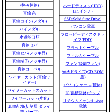
棒中(棒鍮)
ハードディスク(HDD)
(2.5インチ)
真鍮 条
SSD(Solid State Drive)
真鍮コイン(メダル)
パソコン電源
バイメダル
フロッピーディスクドラ
水道蛇口類
イブ(FDD)
真鍮セパ
フラットケーブル
真鍮セパ(メッキ品)
フィルムケーブル
真鍮端子(メッキ品)
ファン(冷却ファン)
真鍮コーペル
光学ドライブ(CD-ROM
等)
ワイヤーカット(真鍮ワ
イヤー)
パソコンケース(筐体)
ワイヤーカットのカット
IC(集積回路)チップ
ワイヤーカット(劣化)
リチウムイオン(Li-ion)
電池
真鍮削粉(切削屑,ダライ
粉,パーマ)