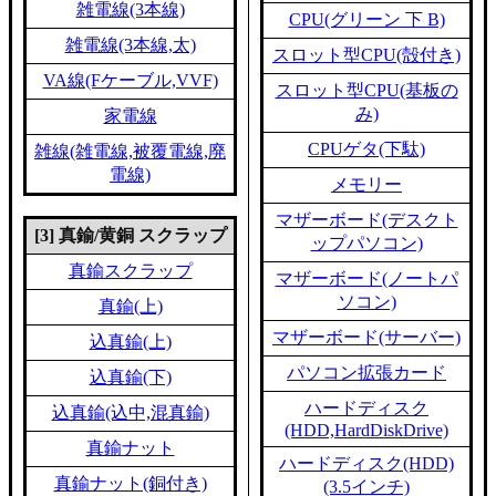
雑電線(3本線)
CPU(グリーン 下 B)
雑電線(3本線,太)
スロット型CPU(殻付き)
VA線(Fケーブル,VVF)
スロット型CPU(基板の
み)
家電線
CPUゲタ(下駄)
雑線(雑電線,被覆電線,廃
電線)
メモリー
マザーボード(デスクト
[3] 真鍮/黄銅 スクラップ
ップパソコン)
真鍮スクラップ
マザーボード(ノートパ
ソコン)
真鍮(上)
マザーボード(サーバー)
込真鍮(上)
パソコン拡張カード
込真鍮(下)
ハードディスク
込真鍮(込中,混真鍮)
(HDD,HardDiskDrive)
真鍮ナット
ハードディスク(HDD)
真鍮ナット(銅付き)
(3.5インチ)