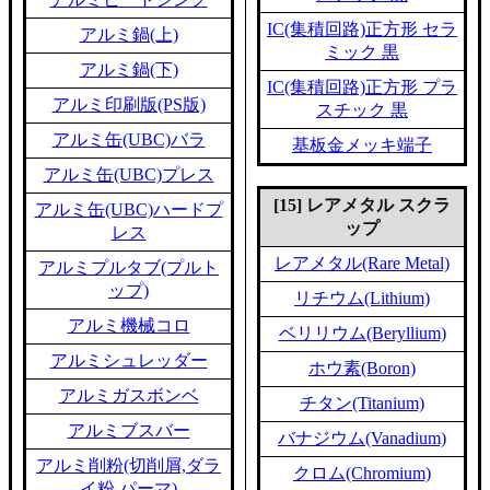
IC(集積回路)正方形 セラ
アルミ鍋(上)
ミック 黒
アルミ鍋(下)
IC(集積回路)正方形 プラ
アルミ印刷版(PS版)
スチック 黒
アルミ缶(UBC)バラ
基板金メッキ端子
アルミ缶(UBC)プレス
[15] レアメタル スクラ
アルミ缶(UBC)ハードプ
ップ
レス
レアメタル(Rare Metal)
アルミプルタブ(プルト
ップ)
リチウム(Lithium)
アルミ機械コロ
ベリリウム(Beryllium)
アルミシュレッダー
ホウ素(Boron)
アルミガスボンベ
チタン(Titanium)
アルミブスバー
バナジウム(Vanadium)
アルミ削粉(切削屑,ダラ
クロム(Chromium)
イ粉,パーマ)