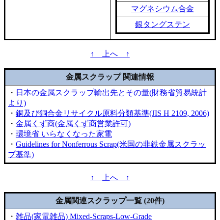
マグネシウム合金
銀タングステン
↑ 上へ ↑
金属スクラップ 関連情報
・
日本の金属スクラップ輸出先とその量(財務省貿易統計
より)
・
銅及び銅合金リサイクル原料分類基準(JIS H 2109, 2006)
・
金属くず商(金属くず商営業許可)
・
環境省 いらなくなった家電
・
Guidelines for Nonferrous Scrap(米国の非鉄金属スクラッ
プ基準)
↑ 上へ ↑
金属関連スクラップ一覧 (20件)
・
雑品(家電雑品) Mixed-Scraps-Low-Grade