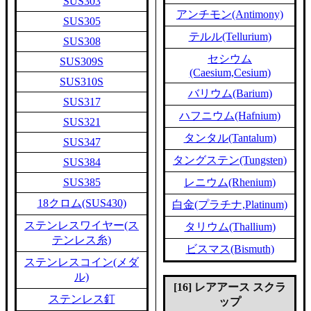
SUS303
アンチモン(Antimony)
SUS305
テルル(Tellurium)
SUS308
セシウム
SUS309S
(Caesium,Cesium)
SUS310S
バリウム(Barium)
SUS317
ハフニウム(Hafnium)
SUS321
タンタル(Tantalum)
SUS347
タングステン(Tungsten)
SUS384
SUS385
レニウム(Rhenium)
18クロム(SUS430)
白金(プラチナ,Platinum)
ステンレスワイヤー(ス
タリウム(Thallium)
テンレス糸)
ビスマス(Bismuth)
ステンレスコイン(メダ
ル)
[16] レアアース スクラ
ステンレス釘
ップ