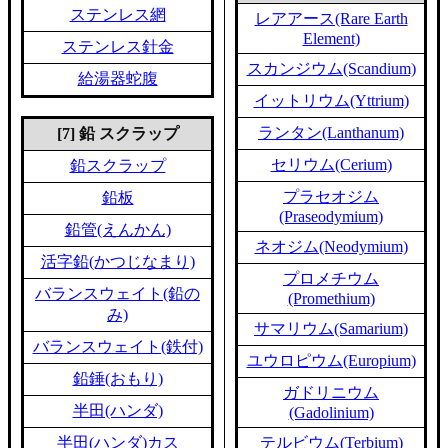
ステンレス網
レアアース(Rare Earth
Element)
ステンレス針金
スカンジウム(Scandium)
給湯器蛇腹
イットリウム(Yttrium)
ランタン(Lanthanum)
[7] 鉛 スクラップ
セリウム(Cerium)
鉛スクラップ
プラセオジム
鉛板
(Praseodymium)
鉛管(えんかん)
ネオジム(Neodymium)
活字鉛(かつじなまり)
プロメチウム
バランスウェイト(鉛の
(Promethium)
み)
サマリウム(Samarium)
バランスウェイト(鉄付)
ユウロピウム(Europium)
鉛錘(おもり)
ガドリニウム
半田(ハンダ)
(Gadolinium)
半田(ハンダ)カス
テルビウム(Terbium)