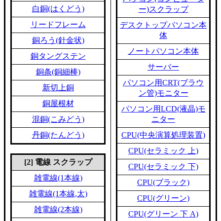
白銅(はくどう)
ー)スクラップ
リードフレーム
デスクトップパソコン本
体
銅ろう(針金状)
ノートパソコン本体
銅タングステン
サーバー
銅条(銅細棒)
パソコン用CRT(ブラウ
新切上銅
ン管)モニター
銅屋根材
パソコン用LCD(液晶)モ
混銅(こみどう)
ニター
丹銅(たんどう)
CPU(中央演算処理装置)
CPU(セラミック 上)
[2] 電線 スクラップ
CPU(セラミック 下)
雑電線(1本線)
CPU(ブラック)
雑電線(1本線,太)
CPU(グリーン)
雑電線(2本線)
CPU(グリーン 下 A)