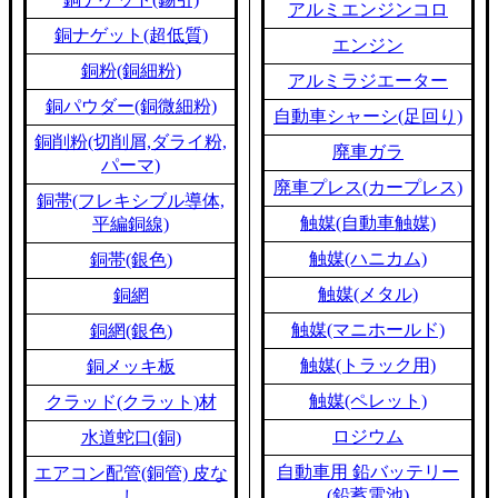
アルミエンジンコロ
銅ナゲット(超低質)
エンジン
銅粉(銅細粉)
アルミラジエーター
銅パウダー(銅微細粉)
自動車シャーシ(足回り)
銅削粉(切削屑,ダライ粉,
廃車ガラ
パーマ)
廃車プレス(カープレス)
銅帯(フレキシブル導体,
触媒(自動車触媒)
平編銅線)
触媒(ハニカム)
銅帯(銀色)
触媒(メタル)
銅網
触媒(マニホールド)
銅網(銀色)
触媒(トラック用)
銅メッキ板
触媒(ペレット)
クラッド(クラット)材
ロジウム
水道蛇口(銅)
自動車用 鉛バッテリー
エアコン配管(銅管) 皮な
(鉛蓄電池)
し