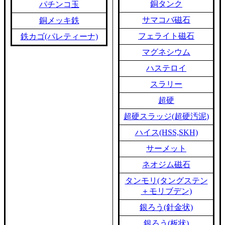
銅タンク
パチンコ玉
サマコバ磁石
銅メッキ鉄
フェライト磁石
鉄カゴ(パレティーナ)
マグネシウム
ハステロイ
スラリー
超硬
超硬スラッジ(超硬汚泥)
ハイス(HSS,SKH)
サーメット
ネオジム磁石
タンモリ(タングステン
＋モリブデン)
銀ろう(針金状)
銀ろう(板状)