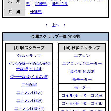
九 州
県
｜
宮崎県
｜
鹿児島県
沖 縄
沖縄県
↑ 上へ ↑
金属スクラップ一覧 (413件)
[1] 銅 スクラップ
[10] 雑多 スクラップ
銅スクラップ
エアコン
ピカ線(特一号銅線,光特
エアコンラジエーター
号銅線,ピカ銅)
湯沸器･給湯器
焼一号銅線(くすみ線)
黒モーター
二号銅線
モーター
エナメル線(太)
コイル(モーターコア)A
エナメル線(細)
コイル(モーターコア)B
エナメル線(紙付)