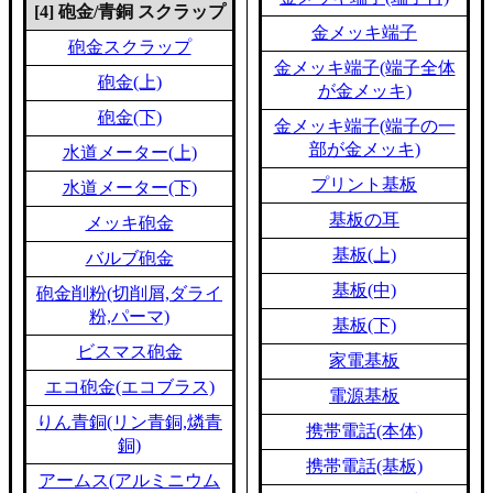
[4] 砲金/青銅 スクラップ
金メッキ端子
砲金スクラップ
金メッキ端子(端子全体
砲金(上)
が金メッキ)
砲金(下)
金メッキ端子(端子の一
部が金メッキ)
水道メーター(上)
プリント基板
水道メーター(下)
基板の耳
メッキ砲金
基板(上)
バルブ砲金
基板(中)
砲金削粉(切削屑,ダライ
粉,パーマ)
基板(下)
ビスマス砲金
家電基板
エコ砲金(エコブラス)
電源基板
りん青銅(リン青銅,燐青
携帯電話(本体)
銅)
携帯電話(基板)
アームス(アルミニウム