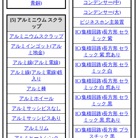
コンデンサー(中)
青銅)
コンデンサー(大)
[5] アルミニウム スクラ
ビジネスホン主装置
ップ
IC(集積回路)長方形 セラ
アルミニウムスクラップ
ミック 紫
アルミインゴット(アル
IC(集積回路)長方形 セラ
ミ地金)
ミック 紫 窓あり
アルミ線(アルミ電線)
IC(集積回路)長方形 セラ
ミック 白
アルミ線(アルミ電線)鉄
入り
IC(集積回路)長方形 セラ
ミック 白 窓あり
アルミ棒
IC(集積回路)長方形 セラ
アルミホイール
ミック 黒
アルミサッシビスなし
IC(集積回路)長方形 セラ
アルミサッシビスあり
ミック 黒 窓あり
アルミリム
IC(集積回路)長方形 プラ
スチック 黒
アルミヒートシンク