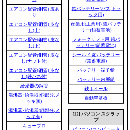
鉛バッテリー(バス,トラ
エアコン配管(銅管) 皮あ
ック用)
り
産業用(工業用) 鉛バッテ
エアコン配管(銅管) 皮な
リー(鉛蓄電池)
し(上)
フォークリフト用 鉛バ
エアコン配管(銅管) 皮な
ッテリー(鉛蓄電池)
し(下)
シールド 鉛バッテリー
エアコン配管(銅管) 皮な
(鉛蓄電池)
し(ナット付)
バッテリー端子鉛
エアコン配管(銅管) 皮な
し(鉄バネ付)
バッテリー内層鉛
給湯器の銅管
鉄ホイール
湯沸器･給湯器(銅部分,メ
自動車基板
ッキ無)
湯沸器･給湯器(銅部分,メ
[12] パソコン スクラッ
ッキ有)
プ
キュープロ
パソコン(コンピュータ