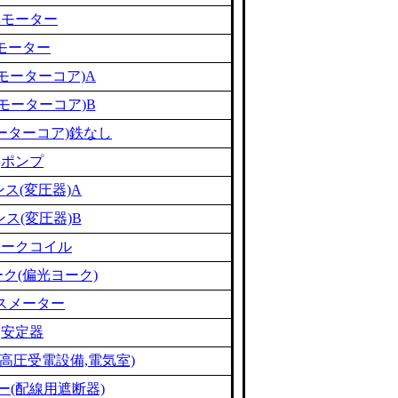
黒モーター
モーター
モーターコア)A
モーターコア)B
ーターコア)鉄なし
ポンプ
ス(変圧器)A
ス(変圧器)B
ョークコイル
ク(偏光ヨーク)
スメーター
安定器
高圧受電設備,電気室)
ー(配線用遮断器)