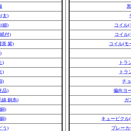
線
(太)
(細)
コイル(
紙付)
コイル(
茶,紫)
コイル(モ
)
上)
トラン
太)
トラン
細)
チ
化品)
偏向ヨー
線,銅糸)
ガ
銅)
銅)
キュービクル(
どう)
ブレーカ