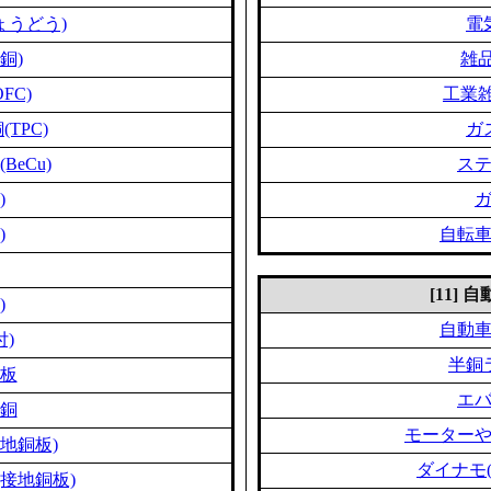
ょうどう)
電
銅)
雑品
FC)
工業雑
TPC)
ガ
eCu)
ス
)
)
自転
[11]
)
自動
付)
半銅
板
エ
銅
モーター
地銅板)
ダイナモ
接地銅板)