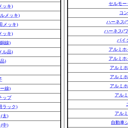
セルモー
メッキ)
コ
ルメッキ)
ハーネス(
田メッキ)
ハーネス(
メッキ)
バイ
銅線)
アルミホ
メル品)
アルミホ
品)
アルミホ
アルミホ
子
アルミホ
ー線)
アル
チップ
用ラック)
アル
(太)
自動車シ
(中)