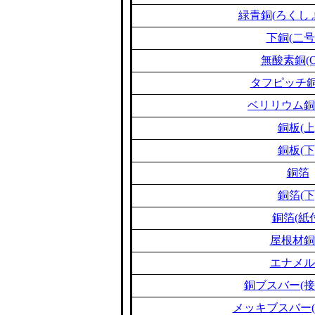
緑青銅(ろくし
下銅(二号
無酸素銅(O
タフピッチ銅(
ベリリウム銅(B
銅板(上
銅板(下
銅箔
銅箔(下
銅箔(紙
屋根材銅
エナメル
銅ブスバー(接
メッキブスバー(