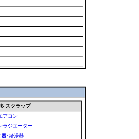
 雑多 スクラップ
エアコン
ンラジエーター
沸器･給湯器