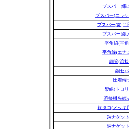
ブスバー(錫
ブスバー(ニッケ
ブスバー(鉛,半
ブスバー(銀
平角線(平角
平角線(エナ
銅管(溶接
銅セパ
圧着端
架線(トロリ
溶接機先端
銅タコ(メッキ
銅ナゲット
銅ナゲット