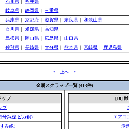
｜
石川県
｜
福井県
｜
岐阜県
｜
静岡県
｜
三重県
｜
兵庫県
｜
京都府
｜
滋賀県
｜
奈良県
｜
和歌山県
｜
香川県
｜
愛媛県
｜
高知県
｜
島根県
｜
岡山県
｜
広島県
｜
山口県
｜
佐賀県
｜
長崎県
｜
大分県
｜
熊本県
｜
宮崎県
｜
鹿児島県
↑ 上へ ↑
金属スクラップ一覧 (413件)
クラップ
[10]
ップ
特号銅線,ピカ銅)
エアコ
すみ線)
湯