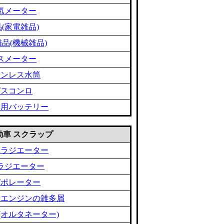
気メーター
(家電雑品)
品(機械雑品)
スメーター
テンレス水筒
ガスコンロ
車用バッテリー
 自動車 スクラップ
車ラジエーター
ラジエーター
バポレーター
やエンジンの雑多屑
(オルタネーター)