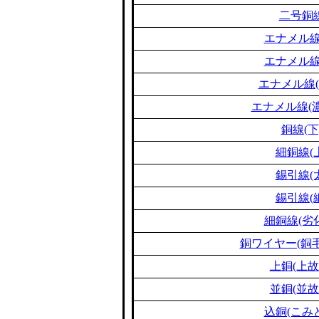
二号銅
エナメル線
エナメル線
エナメル線(
エナメル線(濃
銅線(下
細銅線(
錫引線(
錫引線(
細銅線(劣
銅ワイヤー(銅毛
上銅(上故
並銅(並故
込銅(こみ