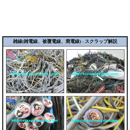
雑線(雑電線、被覆電線、廃電線) - スクラップ解説