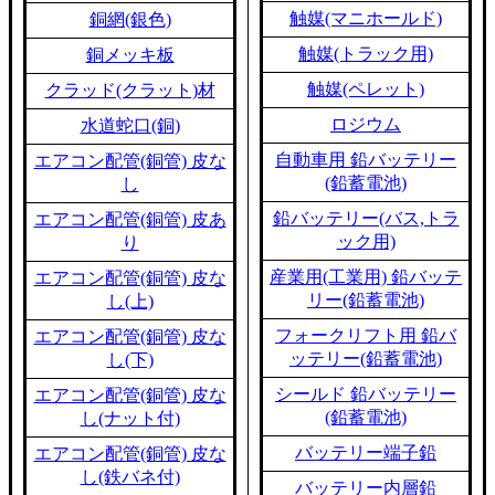
触媒(マニホールド)
銅網(銀色)
触媒(トラック用)
銅メッキ板
触媒(ペレット)
クラッド(クラット)材
ロジウム
水道蛇口(銅)
自動車用 鉛バッテリー
エアコン配管(銅管) 皮な
(鉛蓄電池)
し
鉛バッテリー(バス,トラ
エアコン配管(銅管) 皮あ
ック用)
り
産業用(工業用) 鉛バッテ
エアコン配管(銅管) 皮な
リー(鉛蓄電池)
し(上)
フォークリフト用 鉛バ
エアコン配管(銅管) 皮な
ッテリー(鉛蓄電池)
し(下)
シールド 鉛バッテリー
エアコン配管(銅管) 皮な
(鉛蓄電池)
し(ナット付)
バッテリー端子鉛
エアコン配管(銅管) 皮な
し(鉄バネ付)
バッテリー内層鉛