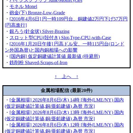
・
バイクスクラップ Junk-Motorcycles
・
モネル Monel
・
砲金(下) Bronze-Low-Grade
・
[2016年4月6日] 円一時109円台、銅建値2万円下げ57万円
[円高進行]
・
銀ろう(針金状) Silver-Brazing
・
スロット型CPU(殻付き) Slot-Type-CPU-with-Case
・
[2016年1月20日午後] 円高ドル安、一時115円台(ロンド
ン外国為替)と国内銅相場への影響
・
[国内銅] 仮定銅建値計算値 最新値 (待避所)
・
鉄削粉 Shaved-Scraps-of-Iron
↑ 上へ ↑
金属相場配信 (最新20件)
・
[金属相場] 2026年8月6日(木) 14時 [海外(LME/NY) 国内
(仮定銅建値計算値,銅/亜鉛建値) 為替 市況]
・
[金属相場] 2026年8月6日(木) 13時 [海外(LME/NY) 国内
(仮定銅建値計算値,銅/亜鉛建値) 為替 市況]
・
[金属相場] 2026年8月6日(木) 12時 [海外(LME/NY) 国内
(仮定銅建値計算値,銅/亜鉛建値) 為替 市況]