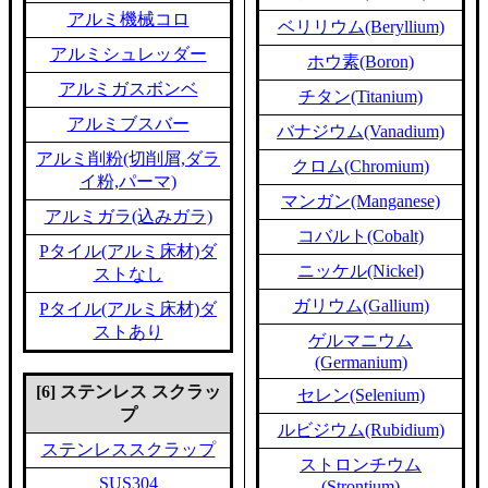
アルミ機械コロ
ベリリウム(Beryllium)
アルミシュレッダー
ホウ素(Boron)
アルミガスボンベ
チタン(Titanium)
アルミブスバー
バナジウム(Vanadium)
アルミ削粉(切削屑,ダラ
クロム(Chromium)
イ粉,パーマ)
マンガン(Manganese)
アルミガラ(込みガラ)
コバルト(Cobalt)
Pタイル(アルミ床材)ダ
ニッケル(Nickel)
ストなし
ガリウム(Gallium)
Pタイル(アルミ床材)ダ
ストあり
ゲルマニウム
(Germanium)
[6] ステンレス スクラッ
セレン(Selenium)
プ
ルビジウム(Rubidium)
ステンレススクラップ
ストロンチウム
SUS304
(Strontium)