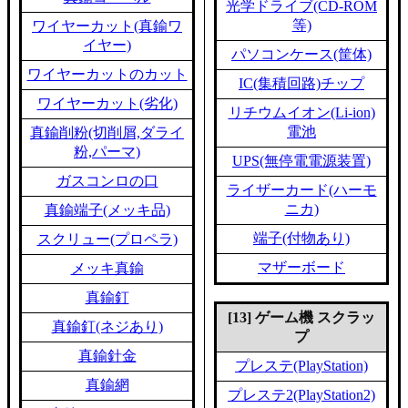
光学ドライブ(CD-ROM
等)
ワイヤーカット(真鍮ワ
イヤー)
パソコンケース(筐体)
ワイヤーカットのカット
IC(集積回路)チップ
ワイヤーカット(劣化)
リチウムイオン(Li-ion)
電池
真鍮削粉(切削屑,ダライ
粉,パーマ)
UPS(無停電電源装置)
ガスコンロの口
ライザーカード(ハーモ
ニカ)
真鍮端子(メッキ品)
端子(付物あり)
スクリュー(プロペラ)
マザーボード
メッキ真鍮
真鍮釘
[13] ゲーム機 スクラッ
真鍮釘(ネジあり)
プ
真鍮針金
プレステ(PlayStation)
真鍮網
プレステ2(PlayStation2)