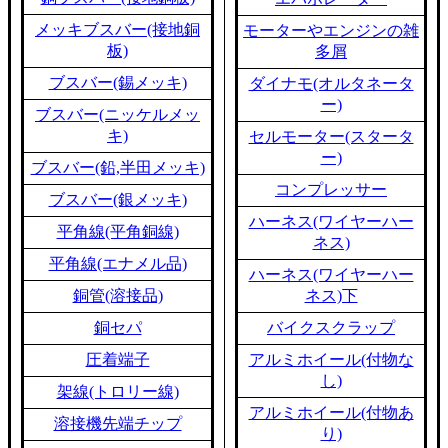
メッキブスバー(接地銅
モーターやエンジンの雑
板)
多屑
ブスバー(錫メッキ)
ダイナモ(オルタネータ
ー)
ブスバー(ニッケルメッ
キ)
セルモーター(スタータ
ー)
ブスバー(鉛,半田メッキ)
コンプレッサー
ブスバー(銀メッキ)
ハーネス(ワイヤーハー
平角線(平角銅線)
ネス)
平角線(エナメル品)
ハーネス(ワイヤーハー
銅管(溶接品)
ネス)下
銅セパ
バイクスクラップ
圧着端子
アルミホイール(付物な
し)
架線(トロリー線)
アルミホイール(付物あ
溶接機先端チップ
り)