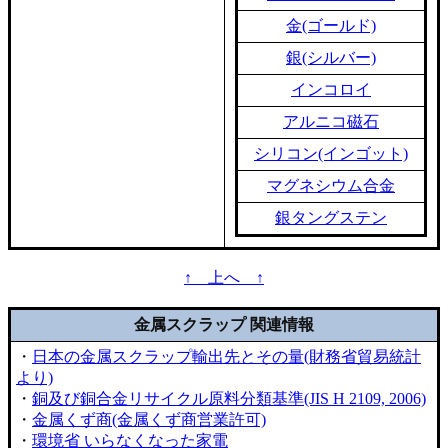
金(ゴールド)
銀(シルバー)
インコロイ
アルニコ磁石
シリコン(インゴット)
マグネシウム合金
銀タングステン
↑ 上へ ↑
金属スクラップ 関連情報
・
日本の金属スクラップ輸出先とその量(財務省貿易統計
より)
・
銅及び銅合金リサイクル原料分類基準(JIS H 2109, 2006)
・
金属くず商(金属くず商営業許可)
・
環境省 いらなくなった家電