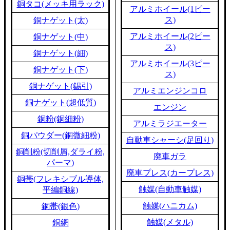
銅タコ(メッキ用ラック)
アルミホイール(1ピー
ス)
銅ナゲット(太)
アルミホイール(2ピー
銅ナゲット(中)
ス)
銅ナゲット(細)
アルミホイール(3ピー
銅ナゲット(下)
ス)
銅ナゲット(錫引)
アルミエンジンコロ
銅ナゲット(超低質)
エンジン
銅粉(銅細粉)
アルミラジエーター
銅パウダー(銅微細粉)
自動車シャーシ(足回り)
銅削粉(切削屑,ダライ粉,
廃車ガラ
パーマ)
廃車プレス(カープレス)
銅帯(フレキシブル導体,
触媒(自動車触媒)
平編銅線)
触媒(ハニカム)
銅帯(銀色)
触媒(メタル)
銅網