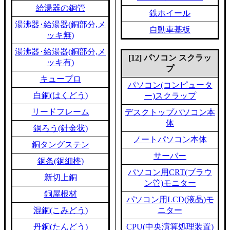
給湯器の銅管
鉄ホイール
湯沸器･給湯器(銅部分,メ
自動車基板
ッキ無)
湯沸器･給湯器(銅部分,メ
[12] パソコン スクラッ
ッキ有)
プ
キュープロ
パソコン(コンピュータ
白銅(はくどう)
ー)スクラップ
リードフレーム
デスクトップパソコン本
体
銅ろう(針金状)
ノートパソコン本体
銅タングステン
サーバー
銅条(銅細棒)
パソコン用CRT(ブラウ
新切上銅
ン管)モニター
銅屋根材
パソコン用LCD(液晶)モ
混銅(こみどう)
ニター
丹銅(たんどう)
CPU(中央演算処理装置)