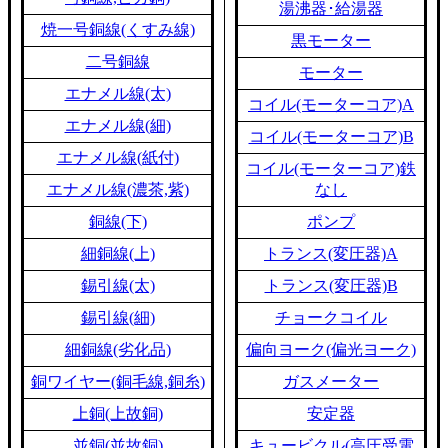
湯沸器･給湯器
焼一号銅線(くすみ線)
黒モーター
二号銅線
モーター
エナメル線(太)
コイル(モーターコア)A
エナメル線(細)
コイル(モーターコア)B
エナメル線(紙付)
コイル(モーターコア)鉄
エナメル線(濃茶,紫)
なし
銅線(下)
ポンプ
細銅線(上)
トランス(変圧器)A
錫引線(太)
トランス(変圧器)B
錫引線(細)
チョークコイル
細銅線(劣化品)
偏向ヨーク(偏光ヨーク)
銅ワイヤー(銅毛線,銅糸)
ガスメーター
上銅(上故銅)
安定器
並銅(並故銅)
キュービクル(高圧受電