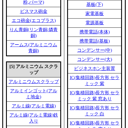
粉,パーマ)
基板(下)
ビスマス砲金
家電基板
エコ砲金(エコブラス)
電源基板
りん青銅(リン青銅,燐青
携帯電話(本体)
銅)
携帯電話(基板)
アームス(アルミニウム
コンデンサー(中)
青銅)
コンデンサー(大)
[5] アルミニウム スクラ
ビジネスホン主装置
ップ
IC(集積回路)長方形 セラ
アルミニウムスクラップ
ミック 紫
アルミインゴット(アル
IC(集積回路)長方形 セラ
ミ地金)
ミック 紫 窓あり
アルミ線(アルミ電線)
IC(集積回路)長方形 セラ
ミック 白
アルミ線(アルミ電線)鉄
入り
IC(集積回路)長方形 セラ