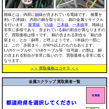
雑線とは、内部に
銅
線が含まれている電線です。 被覆を
剥いて(剥線)、内部の銅を取り出し、銅の金属リサイクル
を行います。
家電線
、
VA線
、
三本線
、
一本線
等、雑線は
非常に多様であり、含まれている銅の割合が異なりますの
で、買取価格は様々です。 銅の含まれる割合を「銅の歩
留まり」とか「銅率」と呼ぶようです。 1本線の一部に
は、この「歩留まり」が80%以上のものもあります。
LANケーブルや、USBケーブル等「信号線」の類は、銅
の含まれる割合が非常に低いので、買取価格も非常に低く
なります。
＞＞ 買取価格はコチラ ＜＜
金属スクラップ 買取業者一覧