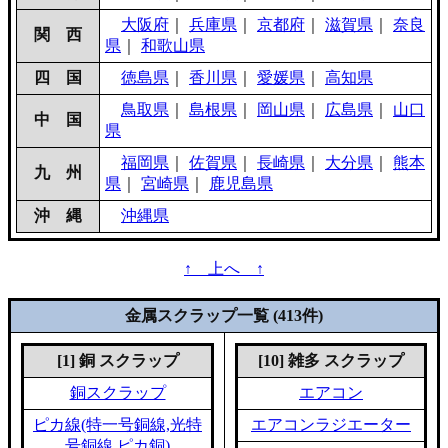
大阪府
｜
兵庫県
｜
京都府
｜
滋賀県
｜
奈良
関 西
県
｜
和歌山県
四 国
徳島県
｜
香川県
｜
愛媛県
｜
高知県
鳥取県
｜
島根県
｜
岡山県
｜
広島県
｜
山口
中 国
県
福岡県
｜
佐賀県
｜
長崎県
｜
大分県
｜
熊本
九 州
県
｜
宮崎県
｜
鹿児島県
沖 縄
沖縄県
↑ 上へ ↑
金属スクラップ一覧 (413件)
[1] 銅 スクラップ
[10] 雑多 スクラップ
銅スクラップ
エアコン
ピカ線(特一号銅線,光特
エアコンラジエーター
号銅線,ピカ銅)