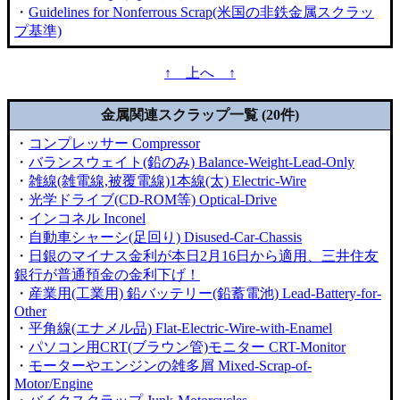
・
Guidelines for Nonferrous Scrap(米国の非鉄金属スクラッ
プ基準)
↑ 上へ ↑
金属関連スクラップ一覧 (20件)
・
コンプレッサー Compressor
・
バランスウェイト(鉛のみ) Balance-Weight-Lead-Only
・
雑線(雑電線,被覆電線)1本線(太) Electric-Wire
・
光学ドライブ(CD-ROM等) Optical-Drive
・
インコネル Inconel
・
自動車シャーシ(足回り) Disused-Car-Chassis
・
日銀のマイナス金利が本日2月16日から適用、三井住友
銀行が普通預金の金利下げ！
・
産業用(工業用) 鉛バッテリー(鉛蓄電池) Lead-Battery-for-
Other
・
平角線(エナメル品) Flat-Electric-Wire-with-Enamel
・
パソコン用CRT(ブラウン管)モニター CRT-Monitor
・
モーターやエンジンの雑多屑 Mixed-Scrap-of-
Motor/Engine