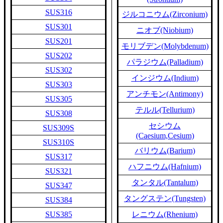
SUS316
ジルコニウム(Zirconium)
SUS301
ニオブ(Niobium)
SUS201
モリブデン(Molybdenum)
SUS202
パラジウム(Palladium)
SUS302
インジウム(Indium)
SUS303
アンチモン(Antimony)
SUS305
テルル(Tellurium)
SUS308
セシウム
SUS309S
(Caesium,Cesium)
SUS310S
バリウム(Barium)
SUS317
ハフニウム(Hafnium)
SUS321
タンタル(Tantalum)
SUS347
タングステン(Tungsten)
SUS384
SUS385
レニウム(Rhenium)