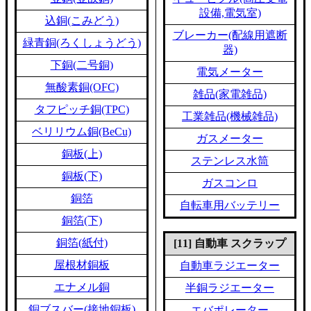
設備,電気室)
込銅(こみどう)
ブレーカー(配線用遮断
緑青銅(ろくしょうどう)
器)
下銅(二号銅)
電気メーター
無酸素銅(OFC)
雑品(家電雑品)
タフピッチ銅(TPC)
工業雑品(機械雑品)
ベリリウム銅(BeCu)
ガスメーター
銅板(上)
ステンレス水筒
銅板(下)
ガスコンロ
銅箔
自転車用バッテリー
銅箔(下)
銅箔(紙付)
[11] 自動車 スクラップ
屋根材銅板
自動車ラジエーター
エナメル銅
半銅ラジエーター
銅ブスバー(接地銅板)
エバポレーター