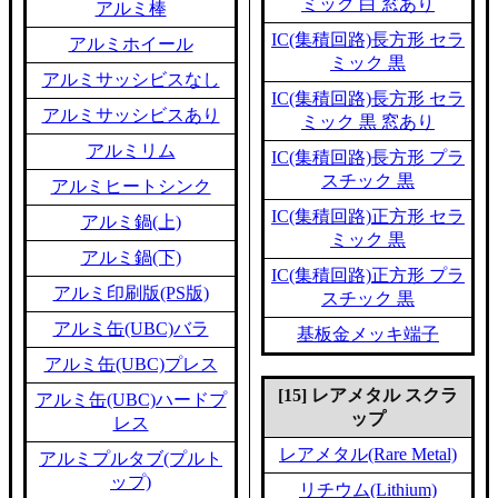
ミック 白 窓あり
アルミ棒
IC(集積回路)長方形 セラ
アルミホイール
ミック 黒
アルミサッシビスなし
IC(集積回路)長方形 セラ
アルミサッシビスあり
ミック 黒 窓あり
アルミリム
IC(集積回路)長方形 プラ
スチック 黒
アルミヒートシンク
IC(集積回路)正方形 セラ
アルミ鍋(上)
ミック 黒
アルミ鍋(下)
IC(集積回路)正方形 プラ
アルミ印刷版(PS版)
スチック 黒
アルミ缶(UBC)バラ
基板金メッキ端子
アルミ缶(UBC)プレス
[15] レアメタル スクラ
アルミ缶(UBC)ハードプ
ップ
レス
レアメタル(Rare Metal)
アルミプルタブ(プルト
ップ)
リチウム(Lithium)