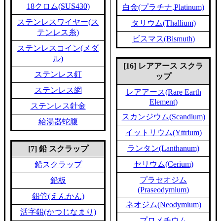
18クロム(SUS430)
白金(プラチナ,Platinum)
ステンレスワイヤー(ス
タリウム(Thallium)
テンレス糸)
ビスマス(Bismuth)
ステンレスコイン(メダ
ル)
[16] レアアース スクラ
ステンレス釘
ップ
ステンレス網
レアアース(Rare Earth
Element)
ステンレス針金
スカンジウム(Scandium)
給湯器蛇腹
イットリウム(Yttrium)
ランタン(Lanthanum)
[7] 鉛 スクラップ
セリウム(Cerium)
鉛スクラップ
プラセオジム
鉛板
(Praseodymium)
鉛管(えんかん)
ネオジム(Neodymium)
活字鉛(かつじなまり)
プロメチウム