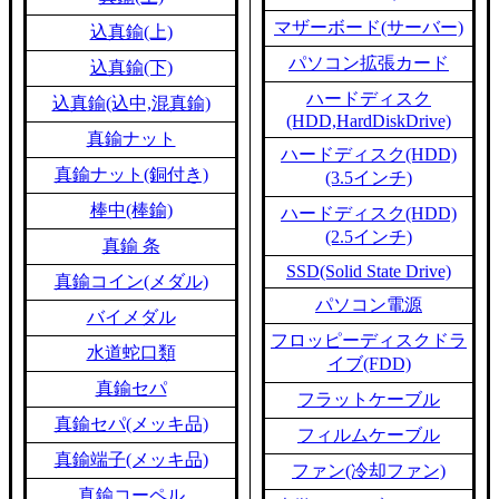
マザーボード(サーバー)
込真鍮(上)
パソコン拡張カード
込真鍮(下)
ハードディスク
込真鍮(込中,混真鍮)
(HDD,HardDiskDrive)
真鍮ナット
ハードディスク(HDD)
真鍮ナット(銅付き)
(3.5インチ)
棒中(棒鍮)
ハードディスク(HDD)
(2.5インチ)
真鍮 条
SSD(Solid State Drive)
真鍮コイン(メダル)
パソコン電源
バイメダル
フロッピーディスクドラ
水道蛇口類
イブ(FDD)
真鍮セパ
フラットケーブル
真鍮セパ(メッキ品)
フィルムケーブル
真鍮端子(メッキ品)
ファン(冷却ファン)
真鍮コーペル