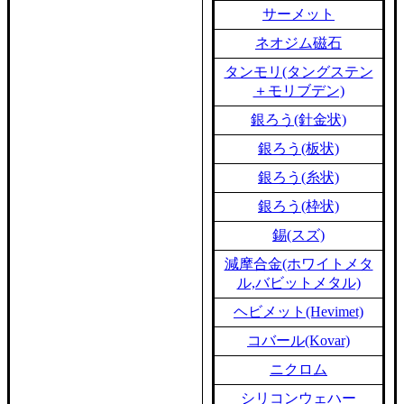
サーメット
ネオジム磁石
タンモリ(タングステン
＋モリブデン)
銀ろう(針金状)
銀ろう(板状)
銀ろう(糸状)
銀ろう(枠状)
錫(スズ)
減摩合金(ホワイトメタ
ル,バビットメタル)
ヘビメット(Hevimet)
コバール(Kovar)
ニクロム
シリコンウェハー