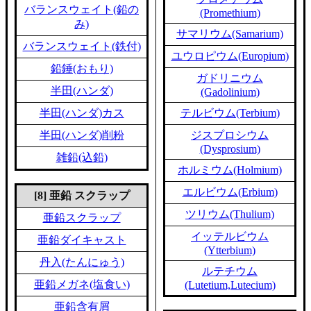
バランスウェイト(鉛の
(Promethium)
み)
サマリウム(Samarium)
バランスウェイト(鉄付)
ユウロピウム(Europium)
鉛錘(おもり)
ガドリニウム
半田(ハンダ)
(Gadolinium)
半田(ハンダ)カス
テルビウム(Terbium)
半田(ハンダ)削粉
ジスプロシウム
(Dysprosium)
雑鉛(込鉛)
ホルミウム(Holmium)
エルビウム(Erbium)
[8] 亜鉛 スクラップ
ツリウム(Thulium)
亜鉛スクラップ
イッテルビウム
亜鉛ダイキャスト
(Ytterbium)
丹入(たんにゅう)
ルテチウム
亜鉛メガネ(塩食い)
(Lutetium,Lutecium)
亜鉛含有屑