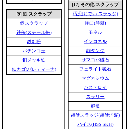
[17] その他 スクラップ
汚泥(おでい,スラッジ)
[9] 鉄 スクラップ
洋白(洋銀)
鉄スクラップ
モネル
鉄缶(スチール缶)
インコネル
鉄削粉
銅タンク
パチンコ玉
サマコバ磁石
銅メッキ鉄
フェライト磁石
鉄カゴ(パレティーナ)
マグネシウム
ハステロイ
スラリー
超硬
超硬スラッジ(超硬汚泥)
ハイス(HSS,SKH)