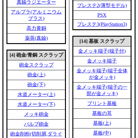
真鍮ラジエーター
プレステ2(薄型モデル)
アルブラ(アルミニウム
PSX
ブラス)
プレステ3(PlayStation3)
高力黄銅
薬莢(真鍮)
[14] 基板 スクラップ
金メッキ端子(端子付)
[4] 砲金/青銅 スクラップ
金メッキ端子
砲金スクラップ
金メッキ端子(端子全体
砲金(上)
が金メッキ)
砲金(下)
金メッキ端子(端子の一
部が金メッキ)
水道メーター(上)
プリント基板
水道メーター(下)
基板の耳
メッキ砲金
基板(上)
バルブ砲金
基板(中)
砲金削粉(切削屑,ダライ