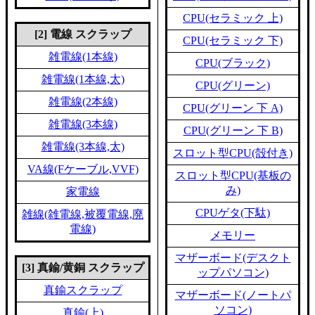
CPU(セラミック 上)
[2] 電線 スクラップ
CPU(セラミック 下)
雑電線(1本線)
CPU(ブラック)
雑電線(1本線,太)
CPU(グリーン)
雑電線(2本線)
CPU(グリーン 下 A)
雑電線(3本線)
CPU(グリーン 下 B)
雑電線(3本線,太)
スロット型CPU(殻付き)
VA線(Fケーブル,VVF)
スロット型CPU(基板の
み)
家電線
CPUゲタ(下駄)
雑線(雑電線,被覆電線,廃
電線)
メモリー
マザーボード(デスクト
[3] 真鍮/黄銅 スクラップ
ップパソコン)
真鍮スクラップ
マザーボード(ノートパ
ソコン)
真鍮(上)