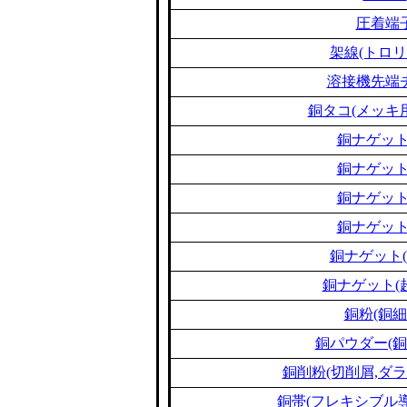
圧着端
架線(トロリ
溶接機先端
銅タコ(メッキ
銅ナゲット
銅ナゲット
銅ナゲット
銅ナゲット
銅ナゲット(
銅ナゲット(
銅粉(銅細
銅パウダー(銅
銅削粉(切削屑,ダラ
銅帯(フレキシブル導