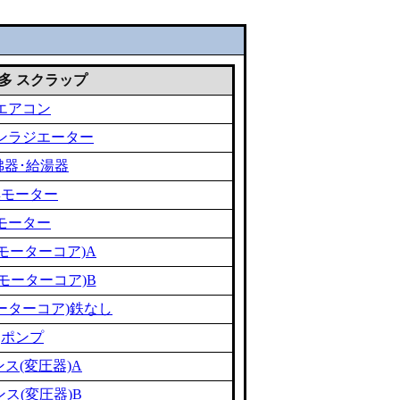
 雑多 スクラップ
エアコン
ンラジエーター
沸器･給湯器
黒モーター
モーター
モーターコア)A
モーターコア)B
ーターコア)鉄なし
ポンプ
ス(変圧器)A
ス(変圧器)B