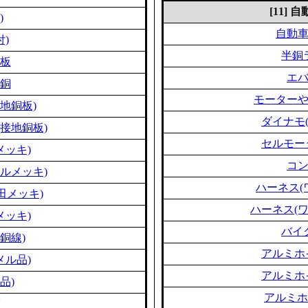
[11]
)
自動
付)
半銅
板
エ
銅
モーター
地銅板)
ダイナモ
接地銅板)
セルモー
メッキ)
コ
ルメッキ)
ハーネス(
田メッキ)
ハーネス(
メッキ)
バイ
銅線)
アルミホ
メル品)
アルミホ
品)
アルミホ