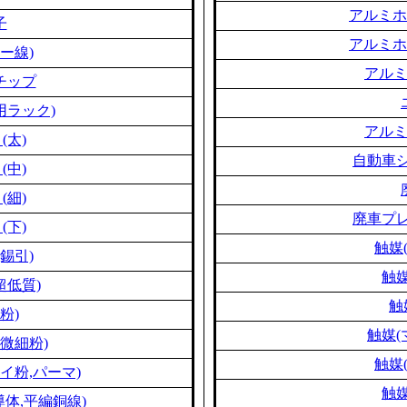
アルミホ
子
アルミホ
ー線)
アル
チップ
用ラック)
アル
(太)
自動車シ
(中)
(細)
廃車プレ
(下)
触媒
錫引)
触媒
超低質)
触
粉)
触媒(
微細粉)
触媒
イ粉,パーマ)
触媒
体,平編銅線)