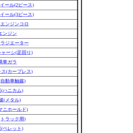
イール(2ピース)
イール(3ピース)
ミエンジンコロ
エンジン
ミラジエーター
ャーシ(足回り)
廃車ガラ
ス(カープレス)
(自動車触媒)
(ハニカム)
媒(メタル)
マニホールド)
(トラック用)
(ペレット)