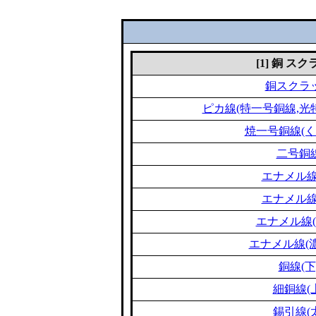
[1] 銅 ス
銅スクラ
ピカ線(特一号銅線,光
焼一号銅線(く
二号銅
エナメル線
エナメル線
エナメル線(
エナメル線(濃
銅線(下
細銅線(
錫引線(