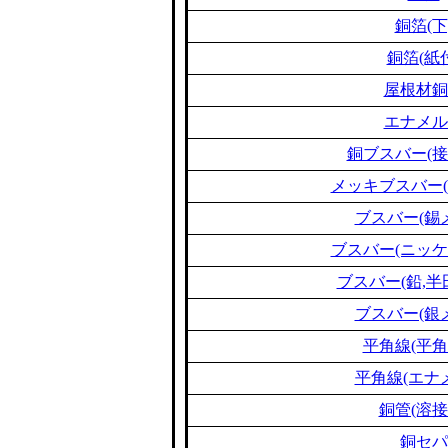
銅箔(下
銅箔(紙
屋根材銅
エナメル
銅ブスバー(接
メッキブスバー(
ブスバー(錫
ブスバー(ニッケ
ブスバー(鉛,半
ブスバー(銀
平角線(平角
平角線(エナ
銅管(溶接
銅セパ