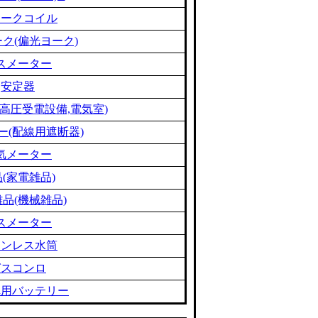
ョークコイル
ク(偏光ヨーク)
スメーター
安定器
高圧受電設備,電気室)
ー(配線用遮断器)
気メーター
(家電雑品)
品(機械雑品)
スメーター
テンレス水筒
ガスコンロ
車用バッテリー