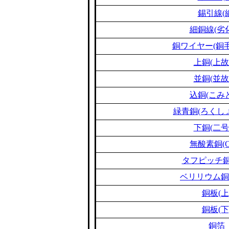
錫引線(
細銅線(劣
銅ワイヤー(銅毛
上銅(上故
並銅(並故
込銅(こみ
緑青銅(ろくし
下銅(二号
無酸素銅(O
タフピッチ銅(
ベリリウム銅(B
銅板(上
銅板(下
銅箔