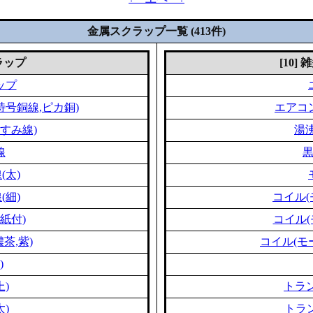
金属スクラップ一覧 (413件)
クラップ
[10]
ップ
特号銅線,ピカ銅)
エアコ
すみ線)
湯
線
(太)
(細)
コイル(
紙付)
コイル(
茶,紫)
コイル(モ
)
上)
トラン
太)
トラン