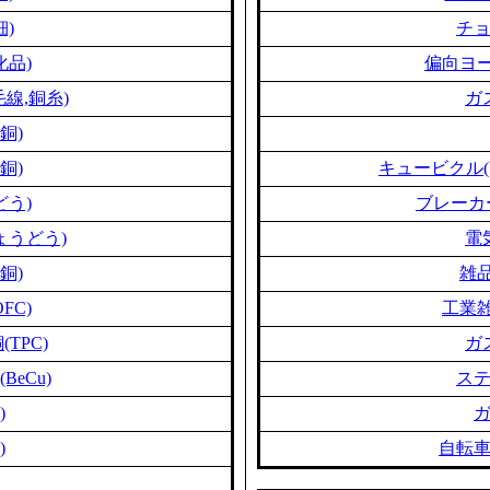
細)
チ
化品)
偏向ヨー
線,銅糸)
ガ
銅)
銅)
キュービクル(
どう)
ブレーカ
ょうどう)
電
銅)
雑品
FC)
工業雑
TPC)
ガ
eCu)
ス
)
)
自転