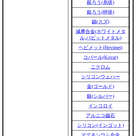
銀ろう(糸状)
銀ろう(枠状)
錫(スズ)
減摩合金(ホワイトメタ
ル,バビットメタル)
ヘビメット(Hevimet)
コバール(Kovar)
ニクロム
シリコンウェハー
金(ゴールド)
銀(シルバー)
インコロイ
アルニコ磁石
シリコン(インゴット)
マグネシウム合金