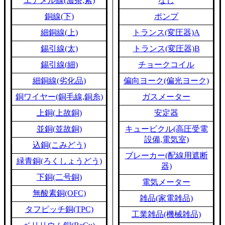
エナメル線(濃茶,紫)
なし
銅線(下)
ポンプ
細銅線(上)
トランス(変圧器)A
錫引線(太)
トランス(変圧器)B
錫引線(細)
チョークコイル
細銅線(劣化品)
偏向ヨーク(偏光ヨーク)
銅ワイヤー(銅毛線,銅糸)
ガスメーター
上銅(上故銅)
安定器
並銅(並故銅)
キュービクル(高圧受電
設備,電気室)
込銅(こみどう)
ブレーカー(配線用遮断
緑青銅(ろくしょうどう)
器)
下銅(二号銅)
電気メーター
無酸素銅(OFC)
雑品(家電雑品)
タフピッチ銅(TPC)
工業雑品(機械雑品)