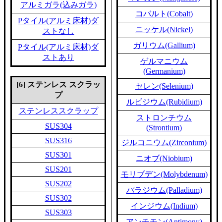
アルミガラ(込みガラ)
コバルト(Cobalt)
Pタイル(アルミ床材)ダ
ニッケル(Nickel)
ストなし
ガリウム(Gallium)
Pタイル(アルミ床材)ダ
ストあり
ゲルマニウム
(Germanium)
[6] ステンレス スクラッ
セレン(Selenium)
プ
ルビジウム(Rubidium)
ステンレススクラップ
ストロンチウム
SUS304
(Strontium)
SUS316
ジルコニウム(Zirconium)
SUS301
ニオブ(Niobium)
SUS201
モリブデン(Molybdenum)
SUS202
パラジウム(Palladium)
SUS302
インジウム(Indium)
SUS303
アンチモン(Antimony)