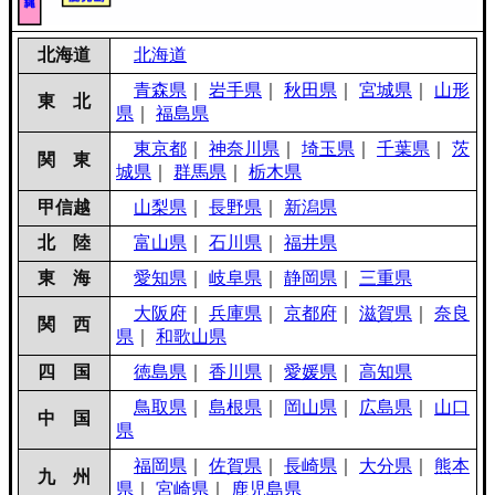
北海道
北海道
青森県
｜
岩手県
｜
秋田県
｜
宮城県
｜
山形
東 北
県
｜
福島県
東京都
｜
神奈川県
｜
埼玉県
｜
千葉県
｜
茨
関 東
城県
｜
群馬県
｜
栃木県
甲信越
山梨県
｜
長野県
｜
新潟県
北 陸
富山県
｜
石川県
｜
福井県
東 海
愛知県
｜
岐阜県
｜
静岡県
｜
三重県
大阪府
｜
兵庫県
｜
京都府
｜
滋賀県
｜
奈良
関 西
県
｜
和歌山県
四 国
徳島県
｜
香川県
｜
愛媛県
｜
高知県
鳥取県
｜
島根県
｜
岡山県
｜
広島県
｜
山口
中 国
県
福岡県
｜
佐賀県
｜
長崎県
｜
大分県
｜
熊本
九 州
県
｜
宮崎県
｜
鹿児島県