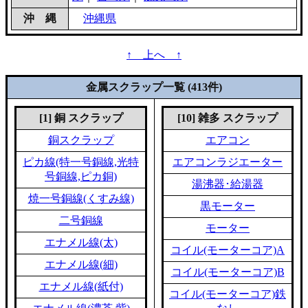
沖 縄
沖縄県
↑ 上へ ↑
金属スクラップ一覧 (413件)
[1] 銅 スクラップ
[10] 雑多 スクラップ
銅スクラップ
エアコン
ピカ線(特一号銅線,光特
エアコンラジエーター
号銅線,ピカ銅)
湯沸器･給湯器
焼一号銅線(くすみ線)
黒モーター
二号銅線
モーター
エナメル線(太)
コイル(モーターコア)A
エナメル線(細)
コイル(モーターコア)B
エナメル線(紙付)
コイル(モーターコア)鉄