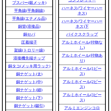
コンプレッサー
ブスバー(銀メッキ)
ハーネス(ワイヤーハー
平角線(平角銅線)
ネス)
平角線(エナメル品)
ハーネス(ワイヤーハー
銅管(溶接品)
ネス)下
銅セパ
バイクスクラップ
圧着端子
アルミホイール(付物な
し)
架線(トロリー線)
アルミホイール(付物あ
溶接機先端チップ
り)
銅タコ(メッキ用ラック)
アルミホイール(1ピー
ス)
銅ナゲット(太)
アルミホイール(2ピー
銅ナゲット(中)
ス)
銅ナゲット(細)
アルミホイール(3ピー
銅ナゲット(下)
ス)
銅ナゲット(錫引)
アルミエンジンコロ