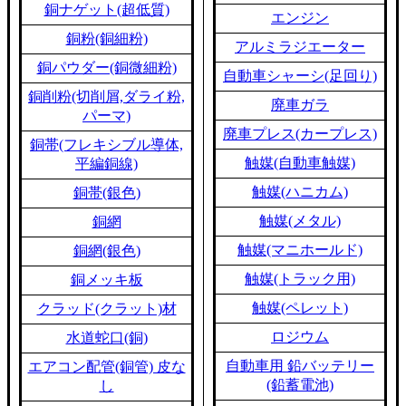
銅ナゲット(超低質)
エンジン
銅粉(銅細粉)
アルミラジエーター
銅パウダー(銅微細粉)
自動車シャーシ(足回り)
銅削粉(切削屑,ダライ粉,
廃車ガラ
パーマ)
廃車プレス(カープレス)
銅帯(フレキシブル導体,
触媒(自動車触媒)
平編銅線)
触媒(ハニカム)
銅帯(銀色)
触媒(メタル)
銅網
触媒(マニホールド)
銅網(銀色)
触媒(トラック用)
銅メッキ板
触媒(ペレット)
クラッド(クラット)材
ロジウム
水道蛇口(銅)
自動車用 鉛バッテリー
エアコン配管(銅管) 皮な
(鉛蓄電池)
し