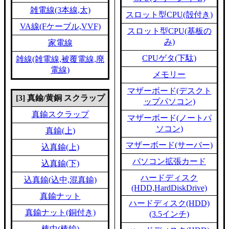
雑電線(3本線,太)
スロット型CPU(殻付き)
VA線(Fケーブル,VVF)
スロット型CPU(基板の
み)
家電線
CPUゲタ(下駄)
雑線(雑電線,被覆電線,廃
電線)
メモリー
マザーボード(デスクト
[3] 真鍮/黄銅 スクラップ
ップパソコン)
真鍮スクラップ
マザーボード(ノートパ
ソコン)
真鍮(上)
マザーボード(サーバー)
込真鍮(上)
パソコン拡張カード
込真鍮(下)
ハードディスク
込真鍮(込中,混真鍮)
(HDD,HardDiskDrive)
真鍮ナット
ハードディスク(HDD)
真鍮ナット(銅付き)
(3.5インチ)
棒中(棒鍮)