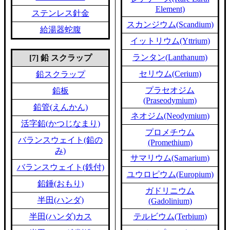
Element)
ステンレス針金
スカンジウム(Scandium)
給湯器蛇腹
イットリウム(Yttrium)
ランタン(Lanthanum)
[7] 鉛 スクラップ
セリウム(Cerium)
鉛スクラップ
プラセオジム
鉛板
(Praseodymium)
鉛管(えんかん)
ネオジム(Neodymium)
活字鉛(かつじなまり)
プロメチウム
バランスウェイト(鉛の
(Promethium)
み)
サマリウム(Samarium)
バランスウェイト(鉄付)
ユウロピウム(Europium)
鉛錘(おもり)
ガドリニウム
半田(ハンダ)
(Gadolinium)
半田(ハンダ)カス
テルビウム(Terbium)