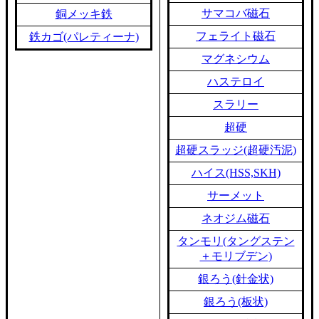
サマコバ磁石
銅メッキ鉄
フェライト磁石
鉄カゴ(パレティーナ)
マグネシウム
ハステロイ
スラリー
超硬
超硬スラッジ(超硬汚泥)
ハイス(HSS,SKH)
サーメット
ネオジム磁石
タンモリ(タングステン
＋モリブデン)
銀ろう(針金状)
銀ろう(板状)