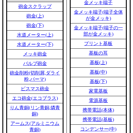
金メッキ端子
砲金スクラップ
金メッキ端子(端子全体
砲金(上)
が金メッキ)
砲金(下)
金メッキ端子(端子の一
部が金メッキ)
水道メーター(上)
プリント基板
水道メーター(下)
基板の耳
メッキ砲金
基板(上)
バルブ砲金
基板(中)
砲金削粉(切削屑,ダライ
粉,パーマ)
基板(下)
ビスマス砲金
家電基板
エコ砲金(エコブラス)
電源基板
りん青銅(リン青銅,燐青
携帯電話(本体)
銅)
携帯電話(基板)
アームス(アルミニウム
コンデンサー(中)
青銅)