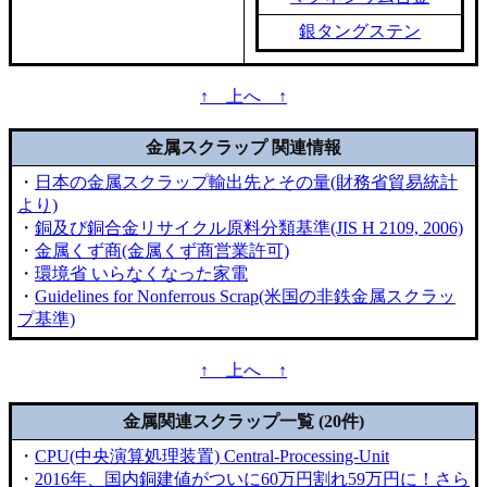
銀タングステン
↑ 上へ ↑
金属スクラップ 関連情報
・
日本の金属スクラップ輸出先とその量(財務省貿易統計
より)
・
銅及び銅合金リサイクル原料分類基準(JIS H 2109, 2006)
・
金属くず商(金属くず商営業許可)
・
環境省 いらなくなった家電
・
Guidelines for Nonferrous Scrap(米国の非鉄金属スクラッ
プ基準)
↑ 上へ ↑
金属関連スクラップ一覧 (20件)
・
CPU(中央演算処理装置) Central-Processing-Unit
・
2016年、国内銅建値がついに60万円割れ59万円に！さら