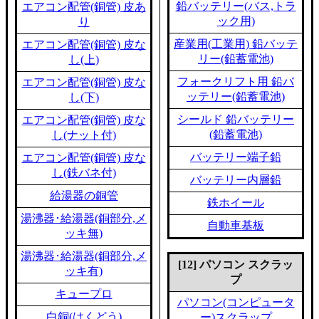
鉛バッテリー(バス,トラ
エアコン配管(銅管) 皮あ
ック用)
り
産業用(工業用) 鉛バッテ
エアコン配管(銅管) 皮な
リー(鉛蓄電池)
し(上)
フォークリフト用 鉛バ
エアコン配管(銅管) 皮な
ッテリー(鉛蓄電池)
し(下)
シールド 鉛バッテリー
エアコン配管(銅管) 皮な
(鉛蓄電池)
し(ナット付)
バッテリー端子鉛
エアコン配管(銅管) 皮な
し(鉄バネ付)
バッテリー内層鉛
給湯器の銅管
鉄ホイール
湯沸器･給湯器(銅部分,メ
自動車基板
ッキ無)
湯沸器･給湯器(銅部分,メ
[12] パソコン スクラッ
ッキ有)
プ
キュープロ
パソコン(コンピュータ
白銅(はくどう)
ー)スクラップ