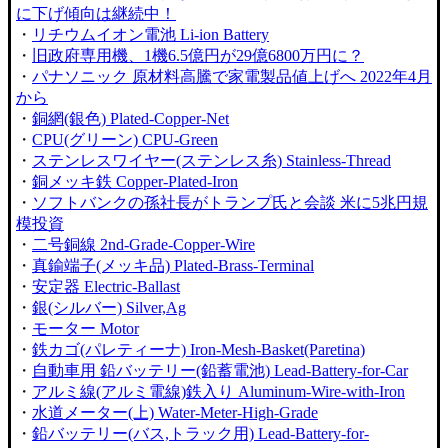
に下げ傾向は継続中！
・
リチウムイオン電池 Li-ion Battery
・
旧政府専用機、1機6.5億円が29億6800万円に？
・
パナソニック 原材料高騰で家電製品値上げへ 2022年4月
から
・
銅網(銀色) Plated-Copper-Net
・
CPU(グリーン) CPU-Green
・
ステンレスワイヤー(ステンレス糸) Stainless-Thread
・
銅メッキ鉄 Copper-Plated-Iron
・
ソフトバンクの孫社長がトランプ氏と会談 米に5兆円規
模投資
・
二号銅線 2nd-Grade-Copper-Wire
・
真鍮端子(メッキ品) Plated-Brass-Terminal
・
安定器 Electric-Ballast
・
銀(シルバー) Silver,Ag
・
モーター Motor
・
鉄カゴ(パレティーナ) Iron-Mesh-Basket(Paretina)
・
自動車用 鉛バッテリー(鉛蓄電池) Lead-Battery-for-Car
・
アルミ線(アルミ電線)鉄入り Aluminum-Wire-with-Iron
・
水道メーター(上) Water-Meter-High-Grade
・
鉛バッテリー(バス,トラック用) Lead-Battery-for-