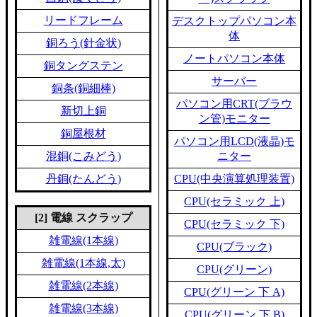
リードフレーム
デスクトップパソコン本
体
銅ろう(針金状)
ノートパソコン本体
銅タングステン
サーバー
銅条(銅細棒)
パソコン用CRT(ブラウ
新切上銅
ン管)モニター
銅屋根材
パソコン用LCD(液晶)モ
混銅(こみどう)
ニター
丹銅(たんどう)
CPU(中央演算処理装置)
CPU(セラミック 上)
[2] 電線 スクラップ
CPU(セラミック 下)
雑電線(1本線)
CPU(ブラック)
雑電線(1本線,太)
CPU(グリーン)
雑電線(2本線)
CPU(グリーン 下 A)
雑電線(3本線)
CPU(グリーン 下 B)