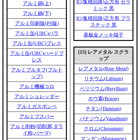
IC(集積回路)正方形 セラ
アルミ鍋(上)
ミック 黒
アルミ鍋(下)
IC(集積回路)正方形 プラ
アルミ印刷版(PS版)
スチック 黒
アルミ缶(UBC)バラ
基板金メッキ端子
アルミ缶(UBC)プレス
[15] レアメタル スクラ
アルミ缶(UBC)ハードプ
ップ
レス
レアメタル(Rare Metal)
アルミプルタブ(プルト
ップ)
リチウム(Lithium)
アルミ機械コロ
ベリリウム(Beryllium)
アルミシュレッダー
ホウ素(Boron)
アルミガスボンベ
チタン(Titanium)
アルミブスバー
バナジウム(Vanadium)
アルミ削粉(切削屑,ダラ
クロム(Chromium)
イ粉,パーマ)
マンガン(Manganese)