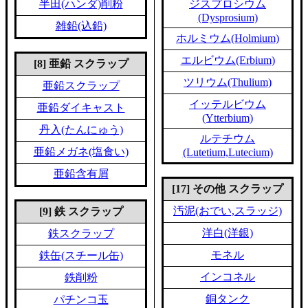
半田(ハンダ)削粉
ジスプロシウム
(Dysprosium)
雑鉛(込鉛)
ホルミウム(Holmium)
エルビウム(Erbium)
[8] 亜鉛 スクラップ
ツリウム(Thulium)
亜鉛スクラップ
イッテルビウム
亜鉛ダイキャスト
(Ytterbium)
丹入(たんにゅう)
ルテチウム
亜鉛メガネ(塩食い)
(Lutetium,Lutecium)
亜鉛含有屑
[17] その他 スクラップ
汚泥(おでい,スラッジ)
[9] 鉄 スクラップ
洋白(洋銀)
鉄スクラップ
モネル
鉄缶(スチール缶)
インコネル
鉄削粉
銅タンク
パチンコ玉