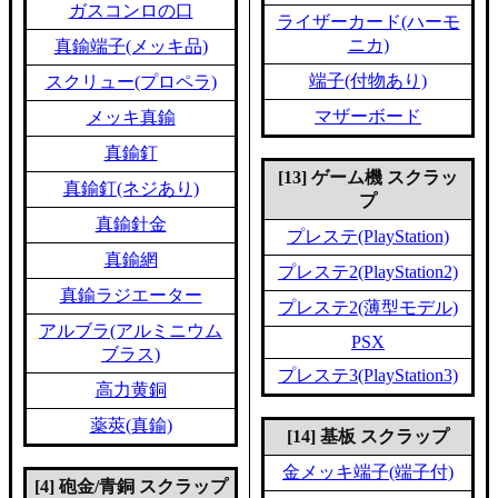
ガスコンロの口
ライザーカード(ハーモ
ニカ)
真鍮端子(メッキ品)
端子(付物あり)
スクリュー(プロペラ)
マザーボード
メッキ真鍮
真鍮釘
[13] ゲーム機 スクラッ
真鍮釘(ネジあり)
プ
真鍮針金
プレステ(PlayStation)
真鍮網
プレステ2(PlayStation2)
真鍮ラジエーター
プレステ2(薄型モデル)
アルブラ(アルミニウム
PSX
ブラス)
プレステ3(PlayStation3)
高力黄銅
薬莢(真鍮)
[14] 基板 スクラップ
金メッキ端子(端子付)
[4] 砲金/青銅 スクラップ