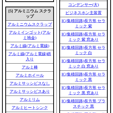
コンデンサー(大)
[5] アルミニウム スクラ
ビジネスホン主装置
ップ
IC(集積回路)長方形 セラ
アルミニウムスクラップ
ミック 紫
アルミインゴット(アル
IC(集積回路)長方形 セラ
ミ地金)
ミック 紫 窓あり
アルミ線(アルミ電線)
IC(集積回路)長方形 セラ
ミック 白
アルミ線(アルミ電線)鉄
入り
IC(集積回路)長方形 セラ
ミック 白 窓あり
アルミ棒
IC(集積回路)長方形 セラ
アルミホイール
ミック 黒
アルミサッシビスなし
IC(集積回路)長方形 セラ
アルミサッシビスあり
ミック 黒 窓あり
アルミリム
IC(集積回路)長方形 プラ
スチック 黒
アルミヒートシンク