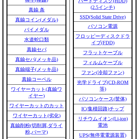
ハードディスク(HDD)
(2.5インチ)
真鍮 条
SSD(Solid State Drive)
真鍮コイン(メダル)
パソコン電源
バイメダル
フロッピーディスクドラ
水道蛇口類
イブ(FDD)
真鍮セパ
フラットケーブル
真鍮セパ(メッキ品)
フィルムケーブル
真鍮端子(メッキ品)
ファン(冷却ファン)
真鍮コーペル
光学ドライブ(CD-ROM
等)
ワイヤーカット(真鍮ワ
イヤー)
パソコンケース(筐体)
ワイヤーカットのカット
IC(集積回路)チップ
ワイヤーカット(劣化)
リチウムイオン(Li-ion)
電池
真鍮削粉(切削屑,ダライ
粉,パーマ)
UPS(無停電電源装置)