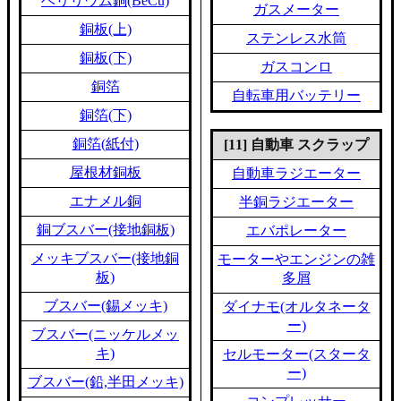
ベリリウム銅(BeCu)
ガスメーター
銅板(上)
ステンレス水筒
銅板(下)
ガスコンロ
銅箔
自転車用バッテリー
銅箔(下)
銅箔(紙付)
[11] 自動車 スクラップ
屋根材銅板
自動車ラジエーター
エナメル銅
半銅ラジエーター
銅ブスバー(接地銅板)
エバポレーター
メッキブスバー(接地銅
モーターやエンジンの雑
板)
多屑
ブスバー(錫メッキ)
ダイナモ(オルタネータ
ー)
ブスバー(ニッケルメッ
キ)
セルモーター(スタータ
ー)
ブスバー(鉛,半田メッキ)