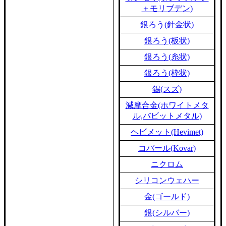
＋モリブデン)
銀ろう(針金状)
銀ろう(板状)
銀ろう(糸状)
銀ろう(枠状)
錫(スズ)
減摩合金(ホワイトメタ
ル,バビットメタル)
ヘビメット(Hevimet)
コバール(Kovar)
ニクロム
シリコンウェハー
金(ゴールド)
銀(シルバー)