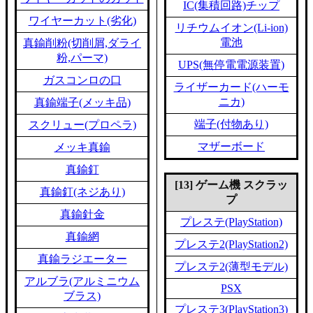
IC(集積回路)チップ
ワイヤーカット(劣化)
リチウムイオン(Li-ion)
電池
真鍮削粉(切削屑,ダライ
粉,パーマ)
UPS(無停電電源装置)
ガスコンロの口
ライザーカード(ハーモ
ニカ)
真鍮端子(メッキ品)
端子(付物あり)
スクリュー(プロペラ)
マザーボード
メッキ真鍮
真鍮釘
[13] ゲーム機 スクラッ
真鍮釘(ネジあり)
プ
真鍮針金
プレステ(PlayStation)
真鍮網
プレステ2(PlayStation2)
真鍮ラジエーター
プレステ2(薄型モデル)
アルブラ(アルミニウム
PSX
ブラス)
プレステ3(PlayStation3)