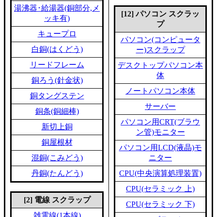
湯沸器･給湯器(銅部分,メ
[12] パソコン スクラッ
ッキ有)
プ
キュープロ
パソコン(コンピュータ
白銅(はくどう)
ー)スクラップ
リードフレーム
デスクトップパソコン本
体
銅ろう(針金状)
ノートパソコン本体
銅タングステン
サーバー
銅条(銅細棒)
パソコン用CRT(ブラウ
新切上銅
ン管)モニター
銅屋根材
パソコン用LCD(液晶)モ
混銅(こみどう)
ニター
丹銅(たんどう)
CPU(中央演算処理装置)
CPU(セラミック 上)
[2] 電線 スクラップ
CPU(セラミック 下)
雑電線(1本線)