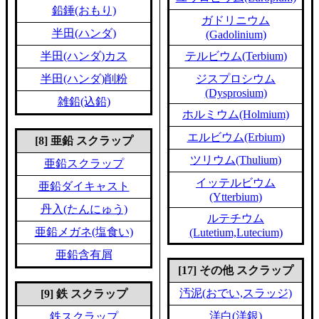
鉛錘(おもり)
ガドリニウム
半田(ハンダ)
(Gadolinium)
半田(ハンダ)カス
テルビウム(Terbium)
半田(ハンダ)削粉
ジスプロシウム
(Dysprosium)
雑鉛(込鉛)
ホルミウム(Holmium)
エルビウム(Erbium)
[8] 亜鉛 スクラップ
ツリウム(Thulium)
亜鉛スクラップ
イッテルビウム
亜鉛ダイキャスト
(Ytterbium)
丹入(たんにゅう)
ルテチウム
亜鉛メガネ(塩食い)
(Lutetium,Lutecium)
亜鉛含有屑
[17] その他 スクラップ
汚泥(おでい,スラッジ)
[9] 鉄 スクラップ
洋白(洋銀)
鉄スクラップ