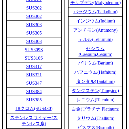
モリブデン(Molybdenum)
SUS202
パラジウム(Palladium)
SUS302
インジウム(Indium)
SUS303
アンチモン(Antimony)
SUS305
テルル(Tellurium)
SUS308
セシウム
SUS309S
(Caesium,Cesium)
SUS310S
バリウム(Barium)
SUS317
ハフニウム(Hafnium)
SUS321
タンタル(Tantalum)
SUS347
タングステン(Tungsten)
SUS384
SUS385
レニウム(Rhenium)
18クロム(SUS430)
白金(プラチナ,Platinum)
ステンレスワイヤー(ス
タリウム(Thallium)
テンレス糸)
ビスマス(Bismuth)