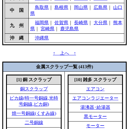
鳥取県
｜
島根県
｜
岡山県
｜
広島県
｜
山口
中 国
県
福岡県
｜
佐賀県
｜
長崎県
｜
大分県
｜
熊本
九 州
県
｜
宮崎県
｜
鹿児島県
沖 縄
沖縄県
↑ 上へ ↑
金属スクラップ一覧 (413件)
[1] 銅 スクラップ
[10] 雑多 スクラップ
銅スクラップ
エアコン
ピカ線(特一号銅線,光特
エアコンラジエーター
号銅線,ピカ銅)
湯沸器･給湯器
焼一号銅線(くすみ線)
黒モーター
二号銅線
モーター