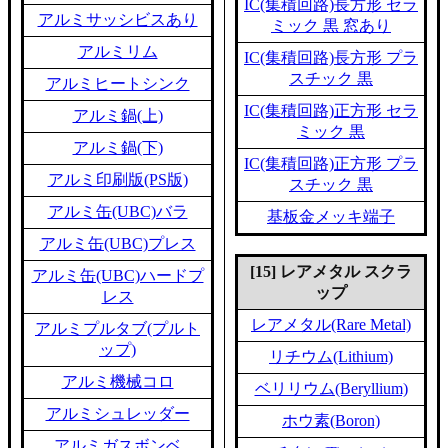
IC(集積回路)長方形 セラ
アルミサッシビスあり
ミック 黒 窓あり
アルミリム
IC(集積回路)長方形 プラ
スチック 黒
アルミヒートシンク
IC(集積回路)正方形 セラ
アルミ鍋(上)
ミック 黒
アルミ鍋(下)
IC(集積回路)正方形 プラ
アルミ印刷版(PS版)
スチック 黒
アルミ缶(UBC)バラ
基板金メッキ端子
アルミ缶(UBC)プレス
[15] レアメタル スクラ
アルミ缶(UBC)ハードプ
ップ
レス
レアメタル(Rare Metal)
アルミプルタブ(プルト
ップ)
リチウム(Lithium)
アルミ機械コロ
ベリリウム(Beryllium)
アルミシュレッダー
ホウ素(Boron)
アルミガスボンベ