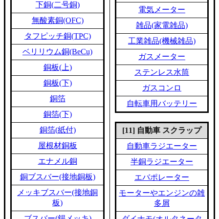
下銅(二号銅)
電気メーター
無酸素銅(OFC)
雑品(家電雑品)
タフピッチ銅(TPC)
工業雑品(機械雑品)
ベリリウム銅(BeCu)
ガスメーター
銅板(上)
ステンレス水筒
銅板(下)
ガスコンロ
銅箔
自転車用バッテリー
銅箔(下)
銅箔(紙付)
[11] 自動車 スクラップ
屋根材銅板
自動車ラジエーター
エナメル銅
半銅ラジエーター
銅ブスバー(接地銅板)
エバポレーター
メッキブスバー(接地銅
モーターやエンジンの雑
板)
多屑
ブスバー(錫メッキ)
ダイナモ(オルタネータ