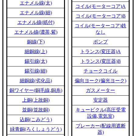
エナメル線(太)
コイル(モーターコア)A
エナメル線(細)
コイル(モーターコア)B
エナメル線(紙付)
コイル(モーターコア)鉄
エナメル線(濃茶,紫)
なし
銅線(下)
ポンプ
細銅線(上)
トランス(変圧器)A
錫引線(太)
トランス(変圧器)B
錫引線(細)
チョークコイル
細銅線(劣化品)
偏向ヨーク(偏光ヨーク)
銅ワイヤー(銅毛線,銅糸)
ガスメーター
上銅(上故銅)
安定器
並銅(並故銅)
キュービクル(高圧受電
設備,電気室)
込銅(こみどう)
ブレーカー(配線用遮断
緑青銅(ろくしょうどう)
器)