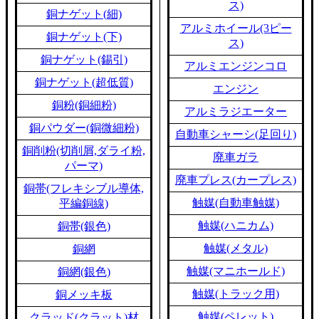
ス)
銅ナゲット(細)
アルミホイール(3ピー
銅ナゲット(下)
ス)
銅ナゲット(錫引)
アルミエンジンコロ
銅ナゲット(超低質)
エンジン
銅粉(銅細粉)
アルミラジエーター
銅パウダー(銅微細粉)
自動車シャーシ(足回り)
銅削粉(切削屑,ダライ粉,
廃車ガラ
パーマ)
廃車プレス(カープレス)
銅帯(フレキシブル導体,
触媒(自動車触媒)
平編銅線)
触媒(ハニカム)
銅帯(銀色)
触媒(メタル)
銅網
触媒(マニホールド)
銅網(銀色)
触媒(トラック用)
銅メッキ板
触媒(ペレット)
クラッド(クラット)材