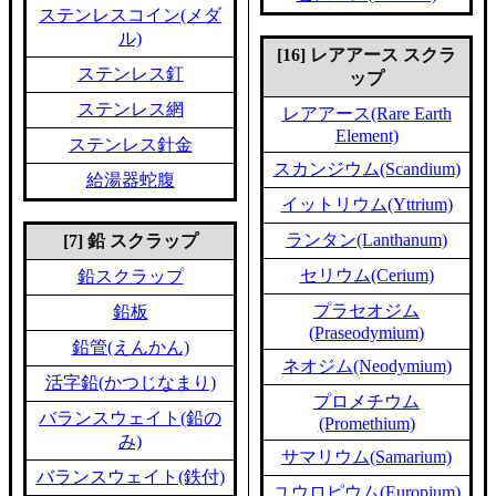
ステンレスコイン(メダ
ル)
[16] レアアース スクラ
ステンレス釘
ップ
ステンレス網
レアアース(Rare Earth
Element)
ステンレス針金
スカンジウム(Scandium)
給湯器蛇腹
イットリウム(Yttrium)
ランタン(Lanthanum)
[7] 鉛 スクラップ
セリウム(Cerium)
鉛スクラップ
プラセオジム
鉛板
(Praseodymium)
鉛管(えんかん)
ネオジム(Neodymium)
活字鉛(かつじなまり)
プロメチウム
バランスウェイト(鉛の
(Promethium)
み)
サマリウム(Samarium)
バランスウェイト(鉄付)
ユウロピウム(Europium)