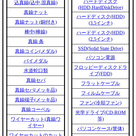
ハードディスク
込真鍮(込中,混真鍮)
(HDD,HardDiskDrive)
真鍮ナット
ハードディスク(HDD)
真鍮ナット(銅付き)
(3.5インチ)
棒中(棒鍮)
ハードディスク(HDD)
(2.5インチ)
真鍮 条
SSD(Solid State Drive)
真鍮コイン(メダル)
パソコン電源
バイメダル
フロッピーディスクドラ
水道蛇口類
イブ(FDD)
真鍮セパ
フラットケーブル
真鍮セパ(メッキ品)
フィルムケーブル
真鍮端子(メッキ品)
ファン(冷却ファン)
真鍮コーペル
光学ドライブ(CD-ROM
等)
ワイヤーカット(真鍮ワ
イヤー)
パソコンケース(筐体)
ワイヤーカットのカット