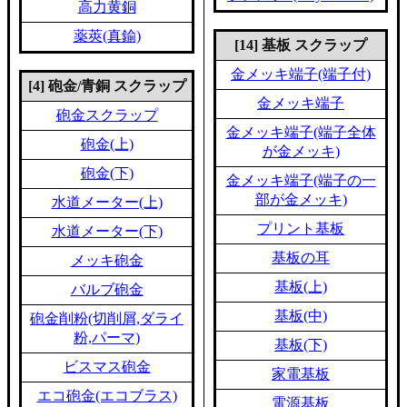
高力黄銅
薬莢(真鍮)
[14] 基板 スクラップ
金メッキ端子(端子付)
[4] 砲金/青銅 スクラップ
金メッキ端子
砲金スクラップ
金メッキ端子(端子全体
砲金(上)
が金メッキ)
砲金(下)
金メッキ端子(端子の一
部が金メッキ)
水道メーター(上)
プリント基板
水道メーター(下)
基板の耳
メッキ砲金
基板(上)
バルブ砲金
基板(中)
砲金削粉(切削屑,ダライ
粉,パーマ)
基板(下)
ビスマス砲金
家電基板
エコ砲金(エコブラス)
電源基板