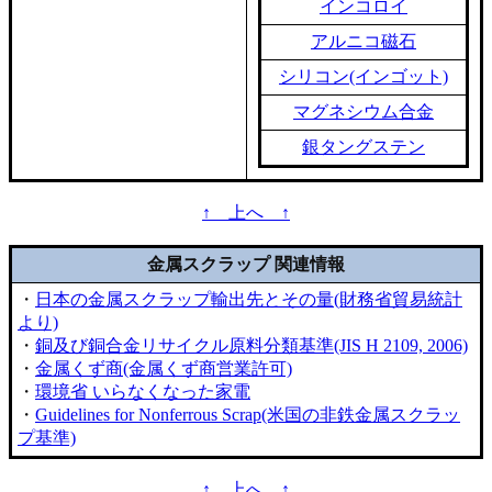
インコロイ
アルニコ磁石
シリコン(インゴット)
マグネシウム合金
銀タングステン
↑ 上へ ↑
金属スクラップ 関連情報
・
日本の金属スクラップ輸出先とその量(財務省貿易統計
より)
・
銅及び銅合金リサイクル原料分類基準(JIS H 2109, 2006)
・
金属くず商(金属くず商営業許可)
・
環境省 いらなくなった家電
・
Guidelines for Nonferrous Scrap(米国の非鉄金属スクラッ
プ基準)
↑ 上へ ↑