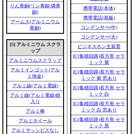
りん青銅(リン青銅,燐青
携帯電話(本体)
銅)
携帯電話(基板)
アームス(アルミニウム
コンデンサー(中)
青銅)
コンデンサー(大)
[5] アルミニウム スクラ
ビジネスホン主装置
ップ
IC(集積回路)長方形 セラ
アルミニウムスクラップ
ミック 紫
アルミインゴット(アル
IC(集積回路)長方形 セラ
ミ地金)
ミック 紫 窓あり
アルミ線(アルミ電線)
IC(集積回路)長方形 セラ
ミック 白
アルミ線(アルミ電線)鉄
入り
IC(集積回路)長方形 セラ
ミック 白 窓あり
アルミ棒
IC(集積回路)長方形 セラ
アルミホイール
ミック 黒
アルミサッシビスなし