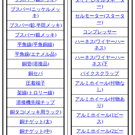
ー)
ブスバー(ニッケルメッ
キ)
セルモーター(スタータ
ー)
ブスバー(鉛,半田メッキ)
コンプレッサー
ブスバー(銀メッキ)
ハーネス(ワイヤーハー
平角線(平角銅線)
ネス)
平角線(エナメル品)
ハーネス(ワイヤーハー
銅管(溶接品)
ネス)下
銅セパ
バイクスクラップ
圧着端子
アルミホイール(付物な
し)
架線(トロリー線)
アルミホイール(付物あ
溶接機先端チップ
り)
銅タコ(メッキ用ラック)
アルミホイール(1ピー
ス)
銅ナゲット(太)
アルミホイール(2ピー
銅ナゲット(中)