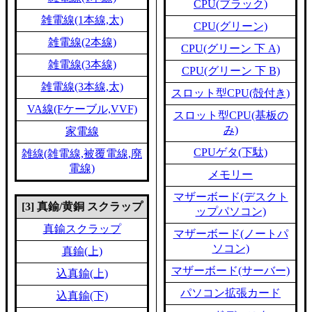
CPU(ブラック)
雑電線(1本線,太)
CPU(グリーン)
雑電線(2本線)
CPU(グリーン 下 A)
雑電線(3本線)
CPU(グリーン 下 B)
雑電線(3本線,太)
スロット型CPU(殻付き)
VA線(Fケーブル,VVF)
スロット型CPU(基板の
み)
家電線
CPUゲタ(下駄)
雑線(雑電線,被覆電線,廃
電線)
メモリー
マザーボード(デスクト
[3] 真鍮/黄銅 スクラップ
ップパソコン)
真鍮スクラップ
マザーボード(ノートパ
ソコン)
真鍮(上)
マザーボード(サーバー)
込真鍮(上)
パソコン拡張カード
込真鍮(下)