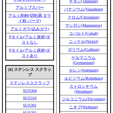
チタン(Titanium)
アルミブスバー
バナジウム(Vanadium)
アルミ削粉(切削屑,ダラ
クロム(Chromium)
イ粉,パーマ)
マンガン(Manganese)
アルミガラ(込みガラ)
コバルト(Cobalt)
Pタイル(アルミ床材)ダ
ニッケル(Nickel)
ストなし
ガリウム(Gallium)
Pタイル(アルミ床材)ダ
ストあり
ゲルマニウム
(Germanium)
[6] ステンレス スクラッ
セレン(Selenium)
プ
ルビジウム(Rubidium)
ステンレススクラップ
ストロンチウム
SUS304
(Strontium)
SUS316
ジルコニウム(Zirconium)
SUS301
ニオブ(Niobium)
SUS201