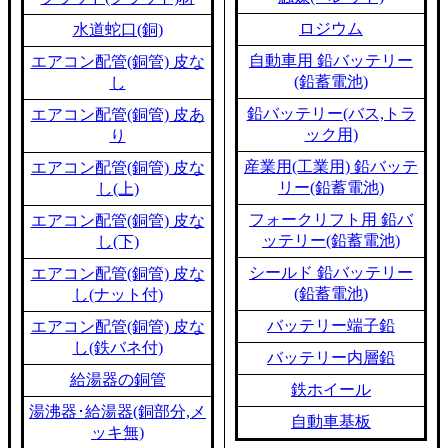
ロジウム
水道蛇口(銅)
自動車用 鉛バッテリー
エアコン配管(銅管) 皮な
(鉛蓄電池)
し
鉛バッテリー(バス,トラ
エアコン配管(銅管) 皮あ
ック用)
り
産業用(工業用) 鉛バッテ
エアコン配管(銅管) 皮な
リー(鉛蓄電池)
し(上)
フォークリフト用 鉛バ
エアコン配管(銅管) 皮な
ッテリー(鉛蓄電池)
し(下)
シールド 鉛バッテリー
エアコン配管(銅管) 皮な
(鉛蓄電池)
し(ナット付)
バッテリー端子鉛
エアコン配管(銅管) 皮な
し(鉄バネ付)
バッテリー内層鉛
給湯器の銅管
鉄ホイール
湯沸器･給湯器(銅部分,メ
自動車基板
ッキ無)