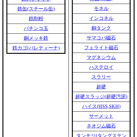
モネル
鉄缶(スチール缶)
インコネル
鉄削粉
銅タンク
パチンコ玉
サマコバ磁石
銅メッキ鉄
フェライト磁石
鉄カゴ(パレティーナ)
マグネシウム
ハステロイ
スラリー
超硬
超硬スラッジ(超硬汚泥)
ハイス(HSS,SKH)
サーメット
ネオジム磁石
タンモリ(タングステン