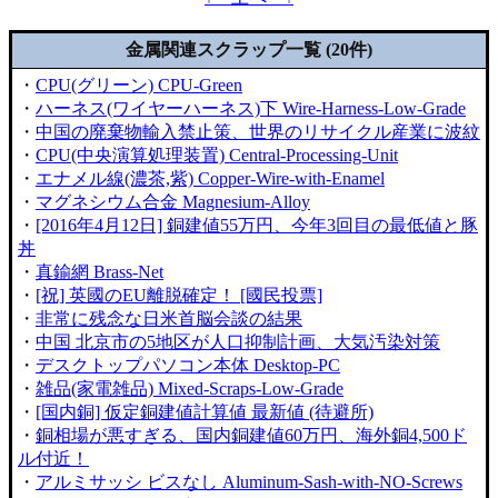
金属関連スクラップ一覧 (20件)
・
CPU(グリーン) CPU-Green
・
ハーネス(ワイヤーハーネス)下 Wire-Harness-Low-Grade
・
中国の廃棄物輸入禁止策、世界のリサイクル産業に波紋
・
CPU(中央演算処理装置) Central-Processing-Unit
・
エナメル線(濃茶,紫) Copper-Wire-with-Enamel
・
マグネシウム合金 Magnesium-Alloy
・
[2016年4月12日] 銅建値55万円、今年3回目の最低値と豚
丼
・
真鍮網 Brass-Net
・
[祝] 英國のEU離脱確定！ [國民投票]
・
非常に残念な日米首脳会談の結果
・
中国 北京市の5地区が人口抑制計画、大気汚染対策
・
デスクトップパソコン本体 Desktop-PC
・
雑品(家電雑品) Mixed-Scraps-Low-Grade
・
[国内銅] 仮定銅建値計算値 最新値 (待避所)
・
銅相場が悪すぎる、国内銅建値60万円、海外銅4,500ド
ル付近！
・
アルミサッシ ビスなし Aluminum-Sash-with-NO-Screws