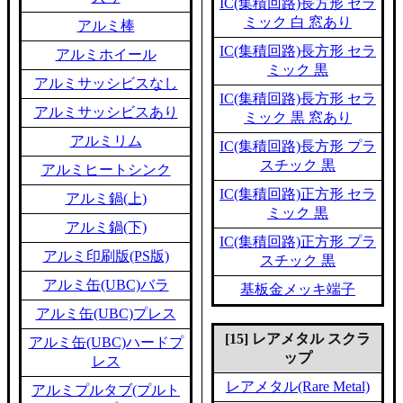
IC(集積回路)長方形 セラ
ミック 白 窓あり
アルミ棒
IC(集積回路)長方形 セラ
アルミホイール
ミック 黒
アルミサッシビスなし
IC(集積回路)長方形 セラ
アルミサッシビスあり
ミック 黒 窓あり
アルミリム
IC(集積回路)長方形 プラ
スチック 黒
アルミヒートシンク
IC(集積回路)正方形 セラ
アルミ鍋(上)
ミック 黒
アルミ鍋(下)
IC(集積回路)正方形 プラ
アルミ印刷版(PS版)
スチック 黒
アルミ缶(UBC)バラ
基板金メッキ端子
アルミ缶(UBC)プレス
[15] レアメタル スクラ
アルミ缶(UBC)ハードプ
ップ
レス
レアメタル(Rare Metal)
アルミプルタブ(プルト