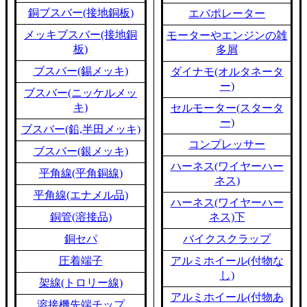
銅ブスバー(接地銅板)
エバポレーター
メッキブスバー(接地銅
モーターやエンジンの雑
板)
多屑
ブスバー(錫メッキ)
ダイナモ(オルタネータ
ー)
ブスバー(ニッケルメッ
キ)
セルモーター(スタータ
ー)
ブスバー(鉛,半田メッキ)
コンプレッサー
ブスバー(銀メッキ)
ハーネス(ワイヤーハー
平角線(平角銅線)
ネス)
平角線(エナメル品)
ハーネス(ワイヤーハー
銅管(溶接品)
ネス)下
銅セパ
バイクスクラップ
圧着端子
アルミホイール(付物な
し)
架線(トロリー線)
アルミホイール(付物あ
溶接機先端チップ