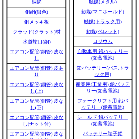
触媒(メタル)
銅網
触媒(マニホールド)
銅網(銀色)
触媒(トラック用)
銅メッキ板
触媒(ペレット)
クラッド(クラット)材
ロジウム
水道蛇口(銅)
自動車用 鉛バッテリー
エアコン配管(銅管) 皮な
(鉛蓄電池)
し
鉛バッテリー(バス,トラ
エアコン配管(銅管) 皮あ
ック用)
り
産業用(工業用) 鉛バッテ
エアコン配管(銅管) 皮な
リー(鉛蓄電池)
し(上)
フォークリフト用 鉛バ
エアコン配管(銅管) 皮な
ッテリー(鉛蓄電池)
し(下)
シールド 鉛バッテリー
エアコン配管(銅管) 皮な
(鉛蓄電池)
し(ナット付)
バッテリー端子鉛
エアコン配管(銅管) 皮な