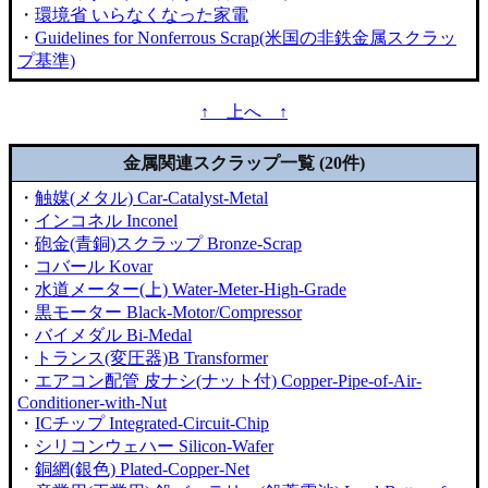
・
環境省 いらなくなった家電
・
Guidelines for Nonferrous Scrap(米国の非鉄金属スクラッ
プ基準)
↑ 上へ ↑
金属関連スクラップ一覧 (20件)
・
触媒(メタル) Car-Catalyst-Metal
・
インコネル Inconel
・
砲金(青銅)スクラップ Bronze-Scrap
・
コバール Kovar
・
水道メーター(上) Water-Meter-High-Grade
・
黒モーター Black-Motor/Compressor
・
バイメダル Bi-Medal
・
トランス(変圧器)B Transformer
・
エアコン配管 皮ナシ(ナット付) Copper-Pipe-of-Air-
Conditioner-with-Nut
・
ICチップ Integrated-Circuit-Chip
・
シリコンウェハー Silicon-Wafer
・
銅網(銀色) Plated-Copper-Net