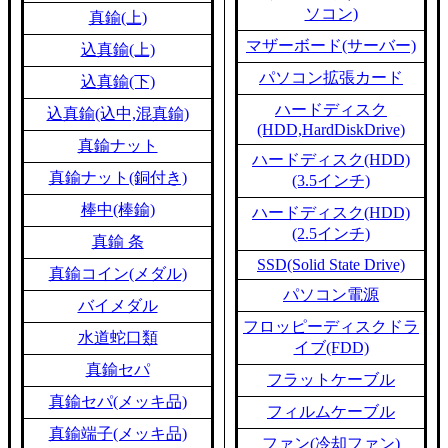
ソコン)
真鍮(上)
マザーボード(サーバー)
込真鍮(上)
パソコン拡張カード
込真鍮(下)
ハードディスク
込真鍮(込中,混真鍮)
(HDD,HardDiskDrive)
真鍮ナット
ハードディスク(HDD)
真鍮ナット(銅付き)
(3.5インチ)
棒中(棒鍮)
ハードディスク(HDD)
(2.5インチ)
真鍮 条
SSD(Solid State Drive)
真鍮コイン(メダル)
パソコン電源
バイメダル
フロッピーディスクドラ
水道蛇口類
イブ(FDD)
真鍮セパ
フラットケーブル
真鍮セパ(メッキ品)
フィルムケーブル
真鍮端子(メッキ品)
ファン(冷却ファン)