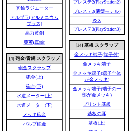
プレステ2(PlayStation2)
真鍮ラジエーター
プレステ2(薄型モデル)
アルブラ(アルミニウム
PSX
ブラス)
プレステ3(PlayStation3)
高力黄銅
薬莢(真鍮)
[14] 基板 スクラップ
金メッキ端子(端子付)
[4] 砲金/青銅 スクラップ
金メッキ端子
砲金スクラップ
金メッキ端子(端子全体
砲金(上)
が金メッキ)
砲金(下)
金メッキ端子(端子の一
部が金メッキ)
水道メーター(上)
プリント基板
水道メーター(下)
基板の耳
メッキ砲金
基板(上)
バルブ砲金