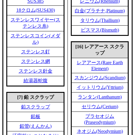
SUS385
レニウム(Rhenium)
18クロム(SUS430)
白金(プラチナ,Platinum)
ステンレスワイヤー(ス
タリウム(Thallium)
テンレス糸)
ビスマス(Bismuth)
ステンレスコイン(メダ
ル)
[16] レアアース スクラ
ステンレス釘
ップ
ステンレス網
レアアース(Rare Earth
Element)
ステンレス針金
スカンジウム(Scandium)
給湯器蛇腹
イットリウム(Yttrium)
ランタン(Lanthanum)
[7] 鉛 スクラップ
セリウム(Cerium)
鉛スクラップ
プラセオジム
鉛板
(Praseodymium)
鉛管(えんかん)
ネオジム(Neodymium)