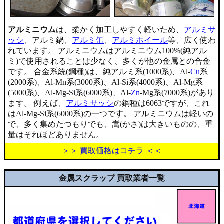
アルミニウム
は、柔かく加工しやすく軽いため、
アルミサ
ッシ
、アルミ鍋、
アルミ缶
、
アルミホイール
等、広く使わ
れています。 アルミニウムはアルミニウム100%(純アル
ミ)で使用されることは少なく、多くが他の金属との合金
です。 合金系統(鋼種)は、純アルミ系(1000系)、Al-
Cu
系
(2000系)、Al-Mn系(3000系)、Al-Si系(4000系)、Al-Mg系
(5000系)、Al-Mg-Si系(6000系)、Al-
Zn
-Mg系(7000系)があり
ます。 例えば、
アルミサッシ
の鋼種は6063ですが、これ
はAl-Mg-Si系(6000系)の一つです。 アルミニウムは軽いの
で、多く集めたつもりでも、嵩(かさ)は大きいものの、重
量はそれほどありません。
＞＞ 買取価格はコチラ ＜＜
金属スクラップ 買取業者一覧