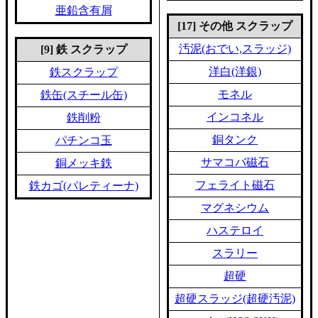
亜鉛含有屑
[17] その他 スクラップ
汚泥(おでい,スラッジ)
[9] 鉄 スクラップ
洋白(洋銀)
鉄スクラップ
モネル
鉄缶(スチール缶)
インコネル
鉄削粉
銅タンク
パチンコ玉
サマコバ磁石
銅メッキ鉄
フェライト磁石
鉄カゴ(パレティーナ)
マグネシウム
ハステロイ
スラリー
超硬
超硬スラッジ(超硬汚泥)