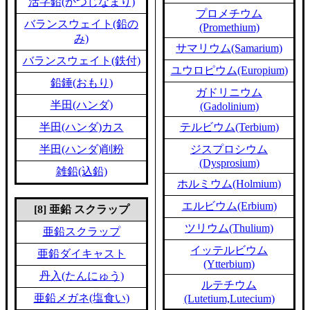
活字鉛(かつじなまり)
プロメチウム
バランスウェイト(鉛の
(Promethium)
み)
サマリウム(Samarium)
バランスウェイト(鉄付)
ユウロピウム(Europium)
鉛錘(おもり)
ガドリニウム
半田(ハンダ)
(Gadolinium)
半田(ハンダ)カス
テルビウム(Terbium)
半田(ハンダ)削粉
ジスプロシウム
(Dysprosium)
雑鉛(込鉛)
ホルミウム(Holmium)
エルビウム(Erbium)
[8] 亜鉛 スクラップ
ツリウム(Thulium)
亜鉛スクラップ
イッテルビウム
亜鉛ダイキャスト
(Ytterbium)
丹入(たんにゅう)
ルテチウム
亜鉛メガネ(塩食い)
(Lutetium,Lutecium)