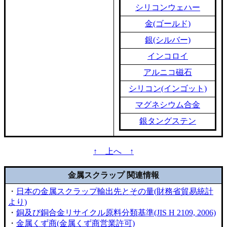
シリコンウェハー
金(ゴールド)
銀(シルバー)
インコロイ
アルニコ磁石
シリコン(インゴット)
マグネシウム合金
銀タングステン
↑ 上へ ↑
金属スクラップ 関連情報
・
日本の金属スクラップ輸出先とその量(財務省貿易統計
より)
・
銅及び銅合金リサイクル原料分類基準(JIS H 2109, 2006)
・
金属くず商(金属くず商営業許可)