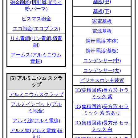
基板(中)
砲金削粉(切削屑,ダライ
粉,パーマ)
基板(下)
ビスマス砲金
家電基板
エコ砲金(エコブラス)
電源基板
りん青銅(リン青銅,燐青
携帯電話(本体)
銅)
携帯電話(基板)
アームス(アルミニウム
コンデンサー(中)
青銅)
コンデンサー(大)
[5] アルミニウム スクラ
ビジネスホン主装置
ップ
IC(集積回路)長方形 セラ
アルミニウムスクラップ
ミック 紫
アルミインゴット(アル
IC(集積回路)長方形 セラ
ミ地金)
ミック 紫 窓あり
アルミ線(アルミ電線)
IC(集積回路)長方形 セラ
ミック 白
アルミ線(アルミ電線)鉄
入り