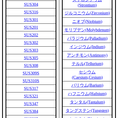
SUS304
(Strontium)
SUS316
ジルコニウム(Zirconium)
SUS301
ニオブ(Niobium)
SUS201
モリブデン(Molybdenum)
SUS202
パラジウム(Palladium)
SUS302
インジウム(Indium)
SUS303
アンチモン(Antimony)
SUS305
テルル(Tellurium)
SUS308
セシウム
SUS309S
(Caesium,Cesium)
SUS310S
バリウム(Barium)
SUS317
ハフニウム(Hafnium)
SUS321
タンタル(Tantalum)
SUS347
タングステン(Tungsten)
SUS384