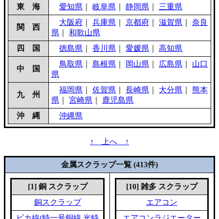
東 海
愛知県
｜
岐阜県
｜
静岡県
｜
三重県
大阪府
｜
兵庫県
｜
京都府
｜
滋賀県
｜
奈良
関 西
県
｜
和歌山県
四 国
徳島県
｜
香川県
｜
愛媛県
｜
高知県
鳥取県
｜
島根県
｜
岡山県
｜
広島県
｜
山口
中 国
県
福岡県
｜
佐賀県
｜
長崎県
｜
大分県
｜
熊本
九 州
県
｜
宮崎県
｜
鹿児島県
沖 縄
沖縄県
↑ 上へ ↑
金属スクラップ一覧 (413件)
[1] 銅 スクラップ
[10] 雑多 スクラップ
銅スクラップ
エアコン
ピカ線(特一号銅線,光特
エアコンラジエーター