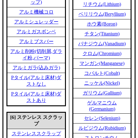
ップ)
リチウム(Lithium)
アルミ機械コロ
ベリリウム(Beryllium)
アルミシュレッダー
ホウ素(Boron)
アルミガスボンベ
チタン(Titanium)
アルミブスバー
バナジウム(Vanadium)
アルミ削粉(切削屑,ダラ
クロム(Chromium)
イ粉,パーマ)
マンガン(Manganese)
アルミガラ(込みガラ)
コバルト(Cobalt)
Pタイル(アルミ床材)ダ
ニッケル(Nickel)
ストなし
ガリウム(Gallium)
Pタイル(アルミ床材)ダ
ストあり
ゲルマニウム
(Germanium)
[6] ステンレス スクラッ
セレン(Selenium)
プ
ルビジウム(Rubidium)
ステンレススクラップ
ストロンチウム