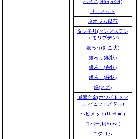
ハイス(HSS,SKH)
サーメット
ネオジム磁石
タンモリ(タングステン
＋モリブデン)
銀ろう(針金状)
銀ろう(板状)
銀ろう(糸状)
銀ろう(枠状)
錫(スズ)
減摩合金(ホワイトメタ
ル,バビットメタル)
ヘビメット(Hevimet)
コバール(Kovar)
ニクロム