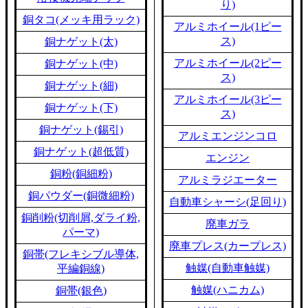
り)
銅タコ(メッキ用ラック)
アルミホイール(1ピー
ス)
銅ナゲット(太)
アルミホイール(2ピー
銅ナゲット(中)
ス)
銅ナゲット(細)
アルミホイール(3ピー
銅ナゲット(下)
ス)
銅ナゲット(錫引)
アルミエンジンコロ
銅ナゲット(超低質)
エンジン
銅粉(銅細粉)
アルミラジエーター
銅パウダー(銅微細粉)
自動車シャーシ(足回り)
銅削粉(切削屑,ダライ粉,
廃車ガラ
パーマ)
廃車プレス(カープレス)
銅帯(フレキシブル導体,
触媒(自動車触媒)
平編銅線)
触媒(ハニカム)
銅帯(銀色)