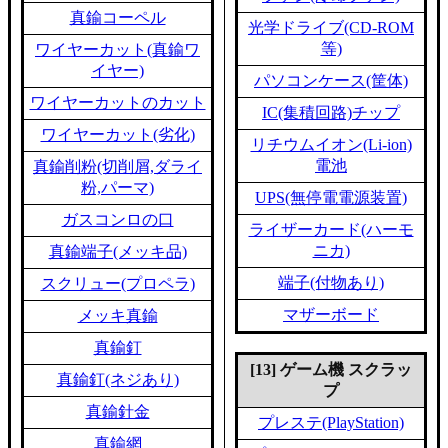
真鍮コーペル
光学ドライブ(CD-ROM
等)
ワイヤーカット(真鍮ワ
イヤー)
パソコンケース(筐体)
ワイヤーカットのカット
IC(集積回路)チップ
ワイヤーカット(劣化)
リチウムイオン(Li-ion)
電池
真鍮削粉(切削屑,ダライ
粉,パーマ)
UPS(無停電電源装置)
ガスコンロの口
ライザーカード(ハーモ
ニカ)
真鍮端子(メッキ品)
端子(付物あり)
スクリュー(プロペラ)
マザーボード
メッキ真鍮
真鍮釘
[13] ゲーム機 スクラッ
真鍮釘(ネジあり)
プ
真鍮針金
プレステ(PlayStation)
真鍮網