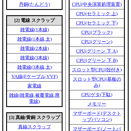
丹銅(たんどう)
CPU(中央演算処理装置)
CPU(セラミック 上)
[2] 電線 スクラップ
CPU(セラミック 下)
雑電線(1本線)
CPU(ブラック)
雑電線(1本線,太)
CPU(グリーン)
雑電線(2本線)
CPU(グリーン 下 A)
雑電線(3本線)
CPU(グリーン 下 B)
雑電線(3本線,太)
スロット型CPU(殻付き)
VA線(Fケーブル,VVF)
スロット型CPU(基板の
み)
家電線
CPUゲタ(下駄)
雑線(雑電線,被覆電線,廃
電線)
メモリー
マザーボード(デスクト
[3] 真鍮/黄銅 スクラップ
ップパソコン)
真鍮スクラップ
マザーボード(ノートパ