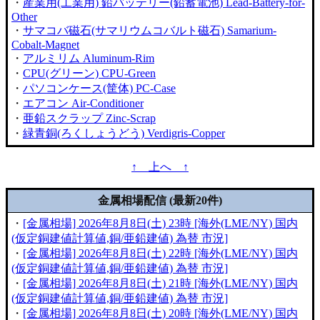
・
産業用(工業用) 鉛バッテリー(鉛蓄電池) Lead-Battery-for-
Other
・
サマコバ磁石(サマリウムコバルト磁石) Samarium-
Cobalt-Magnet
・
アルミリム Aluminum-Rim
・
CPU(グリーン) CPU-Green
・
パソコンケース(筐体) PC-Case
・
エアコン Air-Conditioner
・
亜鉛スクラップ Zinc-Scrap
・
緑青銅(ろくしょうどう) Verdigris-Copper
↑ 上へ ↑
金属相場配信 (最新20件)
・
[金属相場] 2026年8月8日(土) 23時 [海外(LME/NY) 国内
(仮定銅建値計算値,銅/亜鉛建値) 為替 市況]
・
[金属相場] 2026年8月8日(土) 22時 [海外(LME/NY) 国内
(仮定銅建値計算値,銅/亜鉛建値) 為替 市況]
・
[金属相場] 2026年8月8日(土) 21時 [海外(LME/NY) 国内
(仮定銅建値計算値,銅/亜鉛建値) 為替 市況]
・
[金属相場] 2026年8月8日(土) 20時 [海外(LME/NY) 国内