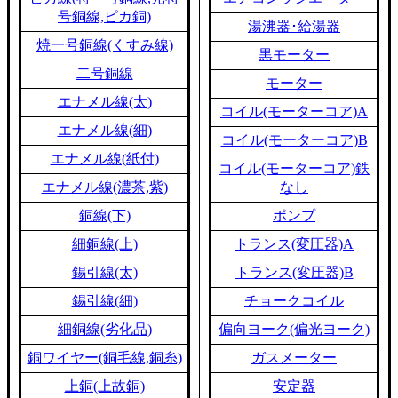
号銅線,ピカ銅)
湯沸器･給湯器
焼一号銅線(くすみ線)
黒モーター
二号銅線
モーター
エナメル線(太)
コイル(モーターコア)A
エナメル線(細)
コイル(モーターコア)B
エナメル線(紙付)
コイル(モーターコア)鉄
エナメル線(濃茶,紫)
なし
銅線(下)
ポンプ
細銅線(上)
トランス(変圧器)A
錫引線(太)
トランス(変圧器)B
錫引線(細)
チョークコイル
細銅線(劣化品)
偏向ヨーク(偏光ヨーク)
銅ワイヤー(銅毛線,銅糸)
ガスメーター
上銅(上故銅)
安定器