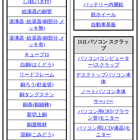
し(鉄バネ付)
バッテリー内層鉛
給湯器の銅管
鉄ホイール
湯沸器･給湯器(銅部分,メ
自動車基板
ッキ無)
湯沸器･給湯器(銅部分,メ
[12] パソコン スクラッ
ッキ有)
プ
キュープロ
パソコン(コンピュータ
白銅(はくどう)
ー)スクラップ
リードフレーム
デスクトップパソコン本
体
銅ろう(針金状)
ノートパソコン本体
銅タングステン
サーバー
銅条(銅細棒)
パソコン用CRT(ブラウ
新切上銅
ン管)モニター
銅屋根材
パソコン用LCD(液晶)モ
混銅(こみどう)
ニター