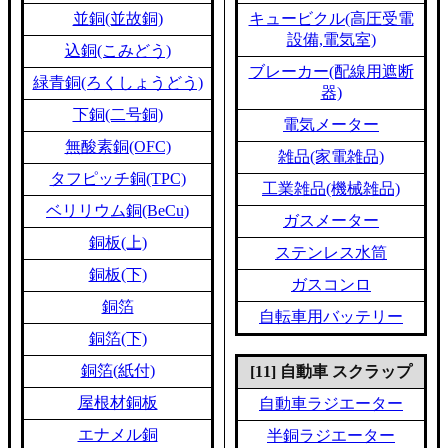
並銅(並故銅)
キュービクル(高圧受電
設備,電気室)
込銅(こみどう)
ブレーカー(配線用遮断
緑青銅(ろくしょうどう)
器)
下銅(二号銅)
電気メーター
無酸素銅(OFC)
雑品(家電雑品)
タフピッチ銅(TPC)
工業雑品(機械雑品)
ベリリウム銅(BeCu)
ガスメーター
銅板(上)
ステンレス水筒
銅板(下)
ガスコンロ
銅箔
自転車用バッテリー
銅箔(下)
銅箔(紙付)
[11] 自動車 スクラップ
屋根材銅板
自動車ラジエーター
エナメル銅
半銅ラジエーター