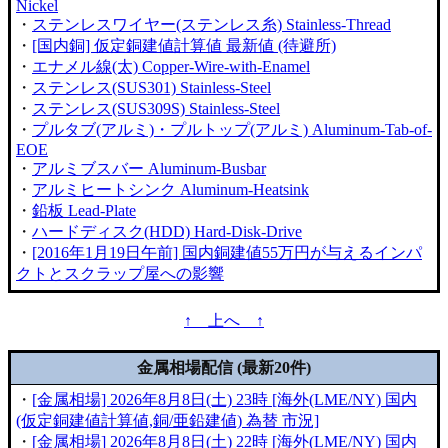
Nickel
・
ステンレスワイヤー(ステンレス糸) Stainless-Thread
・
[国内銅] 仮定銅建値計算値 最新値 (待避所)
・
エナメル線(太) Copper-Wire-with-Enamel
・
ステンレス(SUS301) Stainless-Steel
・
ステンレス(SUS309S) Stainless-Steel
・
プルタブ(アルミ)・プルトップ(アルミ) Aluminum-Tab-of-
EOE
・
アルミブスバー Aluminum-Busbar
・
アルミヒートシンク Aluminum-Heatsink
・
鉛板 Lead-Plate
・
ハードディスク(HDD) Hard-Disk-Drive
・
[2016年1月19日午前] 国内銅建値55万円が与えるインパ
クトとスクラップ屋への影響
↑ 上へ ↑
金属相場配信 (最新20件)
・
[金属相場] 2026年8月8日(土) 23時 [海外(LME/NY) 国内
(仮定銅建値計算値,銅/亜鉛建値) 為替 市況]
・
[金属相場] 2026年8月8日(土) 22時 [海外(LME/NY) 国内