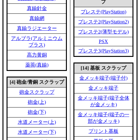
プ
真鍮針金
プレステ(PlayStation)
真鍮網
プレステ2(PlayStation2)
真鍮ラジエーター
プレステ2(薄型モデル)
アルブラ(アルミニウム
PSX
ブラス)
プレステ3(PlayStation3)
高力黄銅
薬莢(真鍮)
[14] 基板 スクラップ
金メッキ端子(端子付)
[4] 砲金/青銅 スクラップ
金メッキ端子
砲金スクラップ
金メッキ端子(端子全体
砲金(上)
が金メッキ)
砲金(下)
金メッキ端子(端子の一
部が金メッキ)
水道メーター(上)
プリント基板
水道メーター(下)