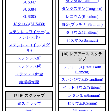
タンタル(Tantalum)
SUS347
タングステン(Tungsten)
SUS384
SUS385
レニウム(Rhenium)
18クロム(SUS430)
白金(プラチナ,Platinum)
ステンレスワイヤー(ス
タリウム(Thallium)
テンレス糸)
ビスマス(Bismuth)
ステンレスコイン(メダ
ル)
[16] レアアース スクラ
ステンレス釘
ップ
ステンレス網
レアアース(Rare Earth
Element)
ステンレス針金
スカンジウム(Scandium)
給湯器蛇腹
イットリウム(Yttrium)
ランタン(Lanthanum)
[7] 鉛 スクラップ
セリウム(Cerium)
鉛スクラップ