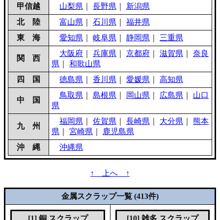
甲信越
山梨県
｜
長野県
｜
新潟県
北 陸
富山県
｜
石川県
｜
福井県
東 海
愛知県
｜
岐阜県
｜
静岡県
｜
三重県
大阪府
｜
兵庫県
｜
京都府
｜
滋賀県
｜
奈良
関 西
県
｜
和歌山県
四 国
徳島県
｜
香川県
｜
愛媛県
｜
高知県
鳥取県
｜
島根県
｜
岡山県
｜
広島県
｜
山口
中 国
県
福岡県
｜
佐賀県
｜
長崎県
｜
大分県
｜
熊本
九 州
県
｜
宮崎県
｜
鹿児島県
沖 縄
沖縄県
↑ 上へ ↑
金属スクラップ一覧 (413件)
[1] 銅 スクラップ
[10] 雑多 スクラップ