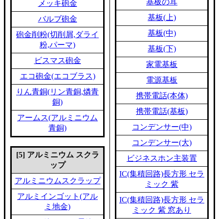
基板の耳
メッキ砲金
基板(上)
バルブ砲金
基板(中)
砲金削粉(切削屑,ダライ
粉,パーマ)
基板(下)
ビスマス砲金
家電基板
エコ砲金(エコブラス)
電源基板
りん青銅(リン青銅,燐青
携帯電話(本体)
銅)
携帯電話(基板)
アームス(アルミニウム
コンデンサー(中)
青銅)
コンデンサー(大)
[5] アルミニウム スクラ
ビジネスホン主装置
ップ
IC(集積回路)長方形 セラ
アルミニウムスクラップ
ミック 紫
アルミインゴット(アル
IC(集積回路)長方形 セラ
ミ地金)
ミック 紫 窓あり