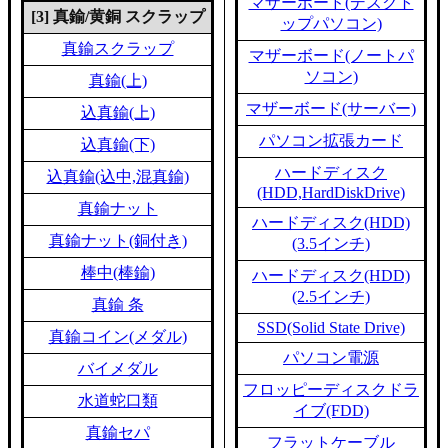
マザーボード(デスクト
[3] 真鍮/黄銅 スクラップ
ップパソコン)
真鍮スクラップ
マザーボード(ノートパ
ソコン)
真鍮(上)
マザーボード(サーバー)
込真鍮(上)
パソコン拡張カード
込真鍮(下)
ハードディスク
込真鍮(込中,混真鍮)
(HDD,HardDiskDrive)
真鍮ナット
ハードディスク(HDD)
真鍮ナット(銅付き)
(3.5インチ)
棒中(棒鍮)
ハードディスク(HDD)
(2.5インチ)
真鍮 条
SSD(Solid State Drive)
真鍮コイン(メダル)
パソコン電源
バイメダル
フロッピーディスクドラ
水道蛇口類
イブ(FDD)
真鍮セパ
フラットケーブル