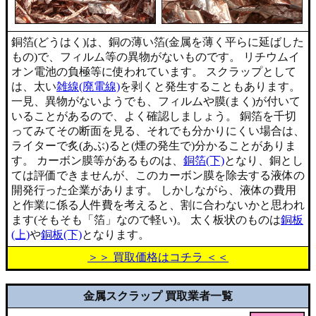
銅箔(どうはく)は、銅の薄い箔(金属を薄く平らに延ばした
もの)で、フィルム等の異物がないものです。 リチウムイ
オン電池の負極等に使われています。 スクラップとして
は、太い
雑線(廃電線)
を剥くと発生することもあります。
一見、異物がないようでも、フィルムや膜(まく)が付いて
いることがあるので、よく確認しましょう。 銅箔を千切
ってみてその断面を見る、それでも分かりにくい場合は、
ライターで炙(あぶ)ると(煙の発生で)分かることがありま
す。 カーボン膜等があるものは、
銅箔(下)
となり、銅とし
ては評価できませんが、このカーボン膜を除去する液体の
開発行った企業があります。 しかしながら、液体の費用
と作業に係る人件費を考えると、割に合わないかと思われ
ます(そもそも「箔」なので軽い)。 太く板状のものは
銅板
(上)
や
銅板(下)
となります。
＞＞ 買取価格はコチラ ＜＜
金属スクラップ 買取業者一覧