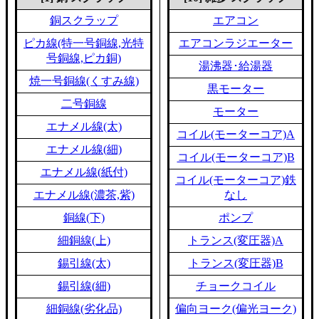
銅スクラップ
エアコン
ピカ線(特一号銅線,光特
エアコンラジエーター
号銅線,ピカ銅)
湯沸器･給湯器
焼一号銅線(くすみ線)
黒モーター
二号銅線
モーター
エナメル線(太)
コイル(モーターコア)A
エナメル線(細)
コイル(モーターコア)B
エナメル線(紙付)
コイル(モーターコア)鉄
エナメル線(濃茶,紫)
なし
銅線(下)
ポンプ
細銅線(上)
トランス(変圧器)A
錫引線(太)
トランス(変圧器)B
錫引線(細)
チョークコイル
細銅線(劣化品)
偏向ヨーク(偏光ヨーク)