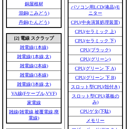
銅屋根材
パソコン用LCD(液晶)モ
混銅(こみどう)
ニター
丹銅(たんどう)
CPU(中央演算処理装置)
CPU(セラミック 上)
[2] 電線 スクラップ
CPU(セラミック 下)
雑電線(1本線)
CPU(ブラック)
雑電線(1本線,太)
CPU(グリーン)
雑電線(2本線)
CPU(グリーン 下 A)
雑電線(3本線)
CPU(グリーン 下 B)
雑電線(3本線,太)
スロット型CPU(殻付き)
VA線(Fケーブル,VVF)
スロット型CPU(基板の
み)
家電線
CPUゲタ(下駄)
雑線(雑電線,被覆電線,廃
電線)
メモリー