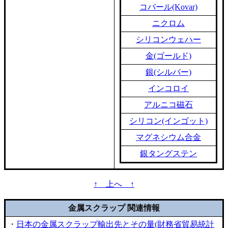
コバール(Kovar)
ニクロム
シリコンウェハー
金(ゴールド)
銀(シルバー)
インコロイ
アルニコ磁石
シリコン(インゴット)
マグネシウム合金
銀タングステン
↑ 上へ ↑
金属スクラップ 関連情報
・
日本の金属スクラップ輸出先とその量(財務省貿易統計