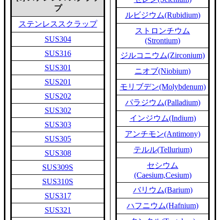
プ
ルビジウム(Rubidium)
ステンレススクラップ
ストロンチウム
SUS304
(Strontium)
SUS316
ジルコニウム(Zirconium)
SUS301
ニオブ(Niobium)
SUS201
モリブデン(Molybdenum)
SUS202
パラジウム(Palladium)
SUS302
インジウム(Indium)
SUS303
アンチモン(Antimony)
SUS305
テルル(Tellurium)
SUS308
セシウム
SUS309S
(Caesium,Cesium)
SUS310S
バリウム(Barium)
SUS317
ハフニウム(Hafnium)
SUS321