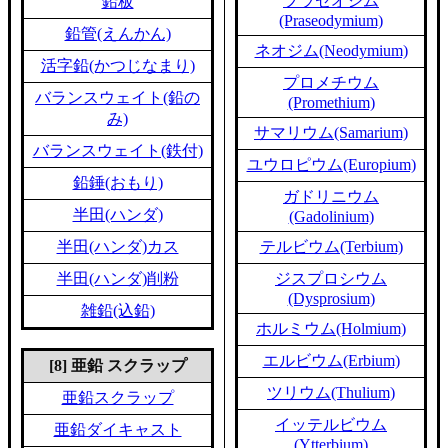
プラセオジム
鉛板
(Praseodymium)
鉛管(えんかん)
ネオジム(Neodymium)
活字鉛(かつじなまり)
プロメチウム
バランスウェイト(鉛の
(Promethium)
み)
サマリウム(Samarium)
バランスウェイト(鉄付)
ユウロピウム(Europium)
鉛錘(おもり)
ガドリニウム
半田(ハンダ)
(Gadolinium)
半田(ハンダ)カス
テルビウム(Terbium)
半田(ハンダ)削粉
ジスプロシウム
(Dysprosium)
雑鉛(込鉛)
ホルミウム(Holmium)
エルビウム(Erbium)
[8] 亜鉛 スクラップ
ツリウム(Thulium)
亜鉛スクラップ
イッテルビウム
亜鉛ダイキャスト
(Ytterbium)