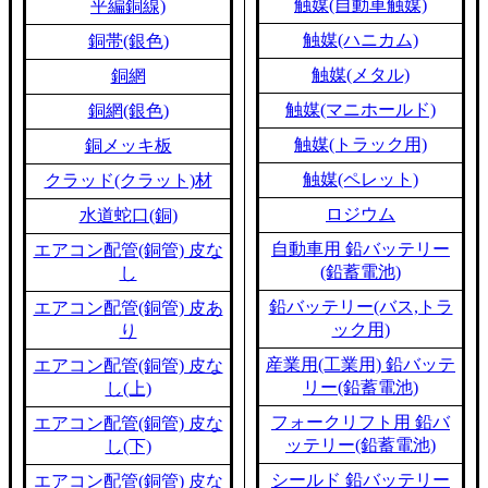
触媒(自動車触媒)
平編銅線)
触媒(ハニカム)
銅帯(銀色)
触媒(メタル)
銅網
触媒(マニホールド)
銅網(銀色)
触媒(トラック用)
銅メッキ板
触媒(ペレット)
クラッド(クラット)材
ロジウム
水道蛇口(銅)
自動車用 鉛バッテリー
エアコン配管(銅管) 皮な
(鉛蓄電池)
し
鉛バッテリー(バス,トラ
エアコン配管(銅管) 皮あ
ック用)
り
産業用(工業用) 鉛バッテ
エアコン配管(銅管) 皮な
リー(鉛蓄電池)
し(上)
フォークリフト用 鉛バ
エアコン配管(銅管) 皮な
ッテリー(鉛蓄電池)
し(下)
シールド 鉛バッテリー
エアコン配管(銅管) 皮な