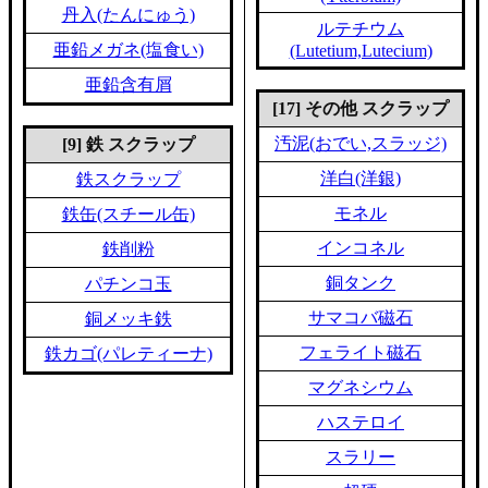
丹入(たんにゅう)
ルテチウム
亜鉛メガネ(塩食い)
(Lutetium,Lutecium)
亜鉛含有屑
[17] その他 スクラップ
汚泥(おでい,スラッジ)
[9] 鉄 スクラップ
洋白(洋銀)
鉄スクラップ
モネル
鉄缶(スチール缶)
インコネル
鉄削粉
銅タンク
パチンコ玉
サマコバ磁石
銅メッキ鉄
フェライト磁石
鉄カゴ(パレティーナ)
マグネシウム
ハステロイ
スラリー