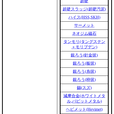
超硬
超硬スラッジ(超硬汚泥)
ハイス(HSS,SKH)
サーメット
ネオジム磁石
タンモリ(タングステン
＋モリブデン)
銀ろう(針金状)
銀ろう(板状)
銀ろう(糸状)
銀ろう(枠状)
錫(スズ)
減摩合金(ホワイトメタ
ル,バビットメタル)
ヘビメット(Hevimet)