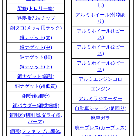
し)
架線(トロリー線)
アルミホイール(付物あ
溶接機先端チップ
り)
銅タコ(メッキ用ラック)
アルミホイール(1ピー
ス)
銅ナゲット(太)
アルミホイール(2ピー
銅ナゲット(中)
ス)
銅ナゲット(細)
アルミホイール(3ピー
銅ナゲット(下)
ス)
銅ナゲット(錫引)
アルミエンジンコロ
銅ナゲット(超低質)
エンジン
銅粉(銅細粉)
アルミラジエーター
銅パウダー(銅微細粉)
自動車シャーシ(足回り)
銅削粉(切削屑,ダライ粉,
廃車ガラ
パーマ)
廃車プレス(カープレス)
銅帯(フレキシブル導体,