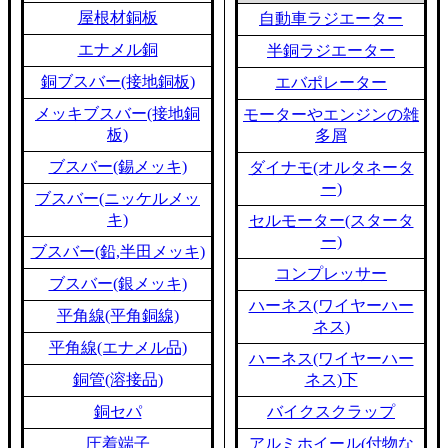
屋根材銅板
自動車ラジエーター
エナメル銅
半銅ラジエーター
銅ブスバー(接地銅板)
エバポレーター
メッキブスバー(接地銅
モーターやエンジンの雑
板)
多屑
ブスバー(錫メッキ)
ダイナモ(オルタネータ
ー)
ブスバー(ニッケルメッ
キ)
セルモーター(スタータ
ー)
ブスバー(鉛,半田メッキ)
コンプレッサー
ブスバー(銀メッキ)
ハーネス(ワイヤーハー
平角線(平角銅線)
ネス)
平角線(エナメル品)
ハーネス(ワイヤーハー
銅管(溶接品)
ネス)下
銅セパ
バイクスクラップ
圧着端子
アルミホイール(付物な