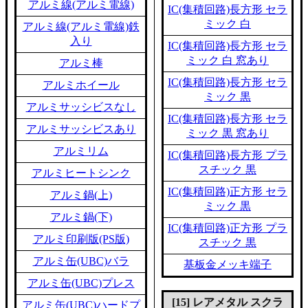
アルミ線(アルミ電線)
IC(集積回路)長方形 セラ
ミック 白
アルミ線(アルミ電線)鉄
入り
IC(集積回路)長方形 セラ
ミック 白 窓あり
アルミ棒
IC(集積回路)長方形 セラ
アルミホイール
ミック 黒
アルミサッシビスなし
IC(集積回路)長方形 セラ
アルミサッシビスあり
ミック 黒 窓あり
アルミリム
IC(集積回路)長方形 プラ
スチック 黒
アルミヒートシンク
IC(集積回路)正方形 セラ
アルミ鍋(上)
ミック 黒
アルミ鍋(下)
IC(集積回路)正方形 プラ
アルミ印刷版(PS版)
スチック 黒
アルミ缶(UBC)バラ
基板金メッキ端子
アルミ缶(UBC)プレス
[15] レアメタル スクラ
アルミ缶(UBC)ハードプ