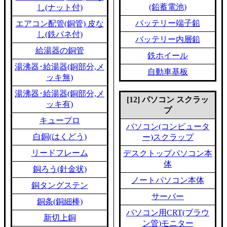
(鉛蓄電池)
し(ナット付)
バッテリー端子鉛
エアコン配管(銅管) 皮な
し(鉄バネ付)
バッテリー内層鉛
給湯器の銅管
鉄ホイール
湯沸器･給湯器(銅部分,メ
自動車基板
ッキ無)
湯沸器･給湯器(銅部分,メ
[12] パソコン スクラッ
ッキ有)
プ
キュープロ
パソコン(コンピュータ
白銅(はくどう)
ー)スクラップ
リードフレーム
デスクトップパソコン本
体
銅ろう(針金状)
ノートパソコン本体
銅タングステン
サーバー
銅条(銅細棒)
パソコン用CRT(ブラウ
新切上銅
ン管)モニター