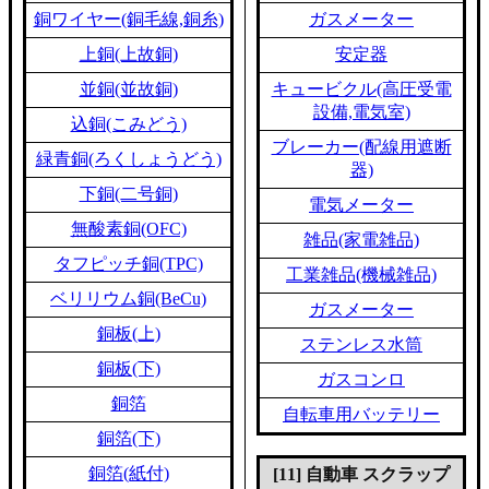
銅ワイヤー(銅毛線,銅糸)
ガスメーター
上銅(上故銅)
安定器
並銅(並故銅)
キュービクル(高圧受電
設備,電気室)
込銅(こみどう)
ブレーカー(配線用遮断
緑青銅(ろくしょうどう)
器)
下銅(二号銅)
電気メーター
無酸素銅(OFC)
雑品(家電雑品)
タフピッチ銅(TPC)
工業雑品(機械雑品)
ベリリウム銅(BeCu)
ガスメーター
銅板(上)
ステンレス水筒
銅板(下)
ガスコンロ
銅箔
自転車用バッテリー
銅箔(下)
銅箔(紙付)
[11] 自動車 スクラップ