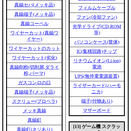
真鍮セパ(メッキ品)
フィルムケーブル
真鍮端子(メッキ品)
ファン(冷却ファン)
真鍮コーペル
光学ドライブ(CD-ROM
等)
ワイヤーカット(真鍮ワ
イヤー)
パソコンケース(筐体)
ワイヤーカットのカット
IC(集積回路)チップ
ワイヤーカット(劣化)
リチウムイオン(Li-ion)
電池
真鍮削粉(切削屑,ダライ
粉,パーマ)
UPS(無停電電源装置)
ガスコンロの口
ライザーカード(ハーモ
ニカ)
真鍮端子(メッキ品)
端子(付物あり)
スクリュー(プロペラ)
マザーボード
メッキ真鍮
真鍮釘
[13] ゲーム機 スクラッ
真鍮釘(ネジあり)