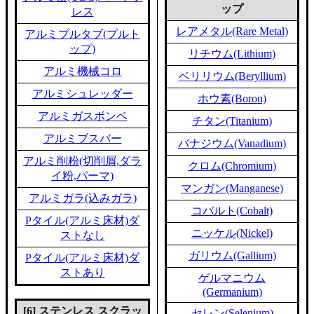
ップ
レス
レアメタル(Rare Metal)
アルミプルタブ(プルト
ップ)
リチウム(Lithium)
アルミ機械コロ
ベリリウム(Beryllium)
アルミシュレッダー
ホウ素(Boron)
アルミガスボンベ
チタン(Titanium)
アルミブスバー
バナジウム(Vanadium)
アルミ削粉(切削屑,ダラ
クロム(Chromium)
イ粉,パーマ)
マンガン(Manganese)
アルミガラ(込みガラ)
コバルト(Cobalt)
Pタイル(アルミ床材)ダ
ニッケル(Nickel)
ストなし
ガリウム(Gallium)
Pタイル(アルミ床材)ダ
ストあり
ゲルマニウム
(Germanium)
[6] ステンレス スクラッ
セレン(Selenium)