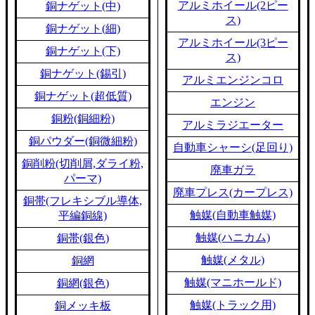
アルミホイール(2ピー
銅ナゲット(中)
ス)
銅ナゲット(細)
アルミホイール(3ピー
銅ナゲット(下)
ス)
銅ナゲット(錫引)
アルミエンジンコロ
銅ナゲット(超低質)
エンジン
銅粉(銅細粉)
アルミラジエーター
銅パウダー(銅微細粉)
自動車シャーシ(足回り)
銅削粉(切削屑,ダライ粉,
廃車ガラ
パーマ)
廃車プレス(カープレス)
銅帯(フレキシブル導体,
触媒(自動車触媒)
平編銅線)
触媒(ハニカム)
銅帯(銀色)
触媒(メタル)
銅網
触媒(マニホールド)
銅網(銀色)
触媒(トラック用)
銅メッキ板