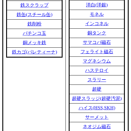
洋白(洋銀)
鉄スクラップ
モネル
鉄缶(スチール缶)
インコネル
鉄削粉
銅タンク
パチンコ玉
サマコバ磁石
銅メッキ鉄
フェライト磁石
鉄カゴ(パレティーナ)
マグネシウム
ハステロイ
スラリー
超硬
超硬スラッジ(超硬汚泥)
ハイス(HSS,SKH)
サーメット
ネオジム磁石