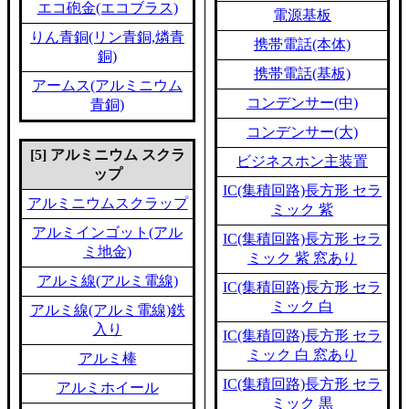
エコ砲金(エコブラス)
電源基板
りん青銅(リン青銅,燐青
携帯電話(本体)
銅)
携帯電話(基板)
アームス(アルミニウム
コンデンサー(中)
青銅)
コンデンサー(大)
[5] アルミニウム スクラ
ビジネスホン主装置
ップ
IC(集積回路)長方形 セラ
アルミニウムスクラップ
ミック 紫
アルミインゴット(アル
IC(集積回路)長方形 セラ
ミ地金)
ミック 紫 窓あり
アルミ線(アルミ電線)
IC(集積回路)長方形 セラ
ミック 白
アルミ線(アルミ電線)鉄
入り
IC(集積回路)長方形 セラ
ミック 白 窓あり
アルミ棒
IC(集積回路)長方形 セラ
アルミホイール
ミック 黒