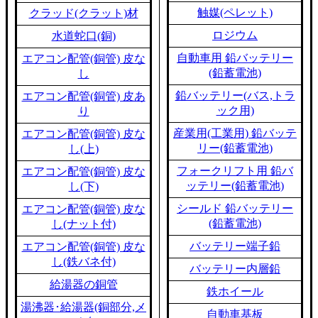
触媒(ペレット)
クラッド(クラット)材
ロジウム
水道蛇口(銅)
自動車用 鉛バッテリー
エアコン配管(銅管) 皮な
(鉛蓄電池)
し
鉛バッテリー(バス,トラ
エアコン配管(銅管) 皮あ
ック用)
り
産業用(工業用) 鉛バッテ
エアコン配管(銅管) 皮な
リー(鉛蓄電池)
し(上)
フォークリフト用 鉛バ
エアコン配管(銅管) 皮な
ッテリー(鉛蓄電池)
し(下)
シールド 鉛バッテリー
エアコン配管(銅管) 皮な
(鉛蓄電池)
し(ナット付)
バッテリー端子鉛
エアコン配管(銅管) 皮な
し(鉄バネ付)
バッテリー内層鉛
給湯器の銅管
鉄ホイール
湯沸器･給湯器(銅部分,メ
自動車基板