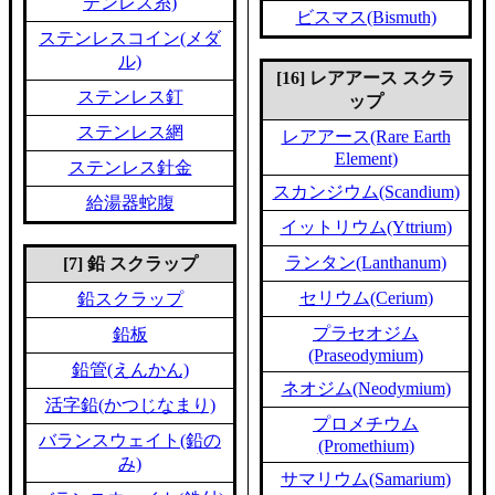
テンレス糸)
ビスマス(Bismuth)
ステンレスコイン(メダ
ル)
[16] レアアース スクラ
ステンレス釘
ップ
ステンレス網
レアアース(Rare Earth
Element)
ステンレス針金
スカンジウム(Scandium)
給湯器蛇腹
イットリウム(Yttrium)
ランタン(Lanthanum)
[7] 鉛 スクラップ
セリウム(Cerium)
鉛スクラップ
プラセオジム
鉛板
(Praseodymium)
鉛管(えんかん)
ネオジム(Neodymium)
活字鉛(かつじなまり)
プロメチウム
バランスウェイト(鉛の
(Promethium)
み)
サマリウム(Samarium)