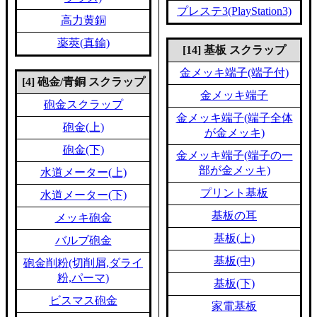
プレステ3(PlayStation3)
高力黄銅
薬莢(真鍮)
[14] 基板 スクラップ
金メッキ端子(端子付)
[4] 砲金/青銅 スクラップ
金メッキ端子
砲金スクラップ
金メッキ端子(端子全体
砲金(上)
が金メッキ)
砲金(下)
金メッキ端子(端子の一
部が金メッキ)
水道メーター(上)
プリント基板
水道メーター(下)
基板の耳
メッキ砲金
基板(上)
バルブ砲金
基板(中)
砲金削粉(切削屑,ダライ
粉,パーマ)
基板(下)
ビスマス砲金
家電基板