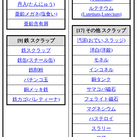
丹入(たんにゅう)
ルテチウム
亜鉛メガネ(塩食い)
(Lutetium,Lutecium)
亜鉛含有屑
[17] その他 スクラップ
汚泥(おでい,スラッジ)
[9] 鉄 スクラップ
洋白(洋銀)
鉄スクラップ
モネル
鉄缶(スチール缶)
インコネル
鉄削粉
銅タンク
パチンコ玉
サマコバ磁石
銅メッキ鉄
フェライト磁石
鉄カゴ(パレティーナ)
マグネシウム
ハステロイ
スラリー