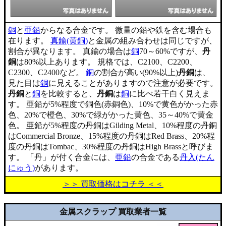
銅
と
亜鉛
からなる合金です。 微量の鉛や鉄を含む場合も
在ります。
真鍮(黄銅)
と金属の組み合わせは同じですが、
割合が異なります。 真鍮の場合は
銅
70～60%ですが、
丹
銅
は80%以上あります。 規格では、C2100、C2200、
C2300、C2400など。
銅
の割合が高い(90%以上)
丹銅
は、
見た目は
銅
に見えることがありますので注意が必要です。
丹銅
と
銅
を比較すると、
丹銅
は
銅
に比べ若干白く見えま
す。 亜鉛が5%程度で銅色(赤銅色)、10%で黄色がかった赤
色、20%で橙色、30%で緑がかった黄色、35～40%で黄金
色。 亜鉛が5%程度の丹銅はGilding Metal、10%程度の丹銅
はCommercial Bronze、15%程度の丹銅はRed Brass、20%程
度の丹銅はTombac、30%程度の丹銅はHigh Brassと呼びま
す。 「丹」が付く合金には、
亜鉛
の合金である
丹入(たん
にゅう)
があります。
＞＞ 買取価格はコチラ ＜＜
金属スクラップ 買取業者一覧