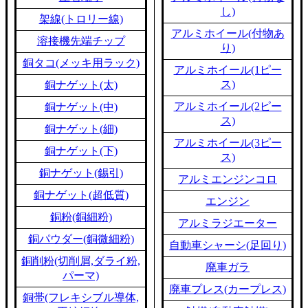
し)
架線(トロリー線)
アルミホイール(付物あ
溶接機先端チップ
り)
銅タコ(メッキ用ラック)
アルミホイール(1ピー
ス)
銅ナゲット(太)
アルミホイール(2ピー
銅ナゲット(中)
ス)
銅ナゲット(細)
アルミホイール(3ピー
銅ナゲット(下)
ス)
銅ナゲット(錫引)
アルミエンジンコロ
銅ナゲット(超低質)
エンジン
銅粉(銅細粉)
アルミラジエーター
銅パウダー(銅微細粉)
自動車シャーシ(足回り)
銅削粉(切削屑,ダライ粉,
廃車ガラ
パーマ)
廃車プレス(カープレス)
銅帯(フレキシブル導体,