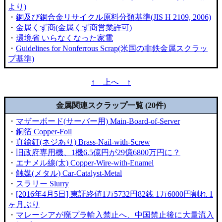
より)
・
銅及び銅合金リサイクル原料分類基準(JIS H 2109, 2006)
・
金属くず商(金属くず商営業許可)
・
環境省 いらなくなった家電
・
Guidelines for Nonferrous Scrap(米国の非鉄金属スクラッ
プ基準)
↑ 上へ ↑
金属関連スクラップ一覧 (20件)
・
マザーボード(サーバー用) Main-Board-of-Server
・
銅箔 Copper-Foil
・
真鍮釘(ネジあり) Brass-Nail-with-Screw
・
旧政府専用機、1機6.5億円が29億6800万円に？
・
エナメル線(太) Copper-Wire-with-Enamel
・
触媒(メタル) Car-Catalyst-Metal
・
スラリー Slurry
・
[2016年4月5日] 東証終値1万5732円82銭 1万6000円割れ 1
ヶ月ぶり
・
マレーシアが廃プラ輸入禁止へ、中国禁止後に大量流入