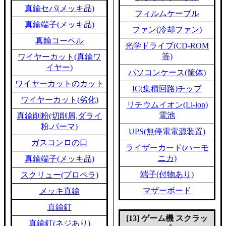
真鍮セパ(メッキ品)
フィルムケーブル
真鍮端子(メッキ品)
ファン(冷却ファン)
真鍮コーペル
光学ドライブ(CD-ROM
等)
ワイヤーカット(真鍮ワ
イヤー)
パソコンケース(筐体)
ワイヤーカットのカット
IC(集積回路)チップ
ワイヤーカット(劣化)
リチウムイオン(Li-ion)
電池
真鍮削粉(切削屑,ダライ
粉,パーマ)
UPS(無停電電源装置)
ガスコンロの口
ライザーカード(ハーモ
ニカ)
真鍮端子(メッキ品)
端子(付物あり)
スクリュー(プロペラ)
マザーボード
メッキ真鍮
真鍮釘
[13] ゲーム機 スクラッ
真鍮釘(ネジあり)