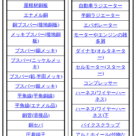
屋根材銅板
自動車ラジエーター
エナメル銅
半銅ラジエーター
銅ブスバー(接地銅板)
エバポレーター
メッキブスバー(接地銅
モーターやエンジンの雑
板)
多屑
ブスバー(錫メッキ)
ダイナモ(オルタネータ
ー)
ブスバー(ニッケルメッ
キ)
セルモーター(スタータ
ー)
ブスバー(鉛,半田メッキ)
コンプレッサー
ブスバー(銀メッキ)
ハーネス(ワイヤーハー
平角線(平角銅線)
ネス)
平角線(エナメル品)
ハーネス(ワイヤーハー
銅管(溶接品)
ネス)下
銅セパ
バイクスクラップ
圧着端子
アルミホイール(付物な