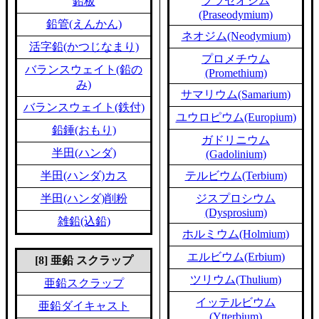
プラセオジム
鉛板
(Praseodymium)
鉛管(えんかん)
ネオジム(Neodymium)
活字鉛(かつじなまり)
プロメチウム
バランスウェイト(鉛の
(Promethium)
み)
サマリウム(Samarium)
バランスウェイト(鉄付)
ユウロピウム(Europium)
鉛錘(おもり)
ガドリニウム
半田(ハンダ)
(Gadolinium)
半田(ハンダ)カス
テルビウム(Terbium)
半田(ハンダ)削粉
ジスプロシウム
(Dysprosium)
雑鉛(込鉛)
ホルミウム(Holmium)
エルビウム(Erbium)
[8] 亜鉛 スクラップ
ツリウム(Thulium)
亜鉛スクラップ
イッテルビウム
亜鉛ダイキャスト
(Ytterbium)