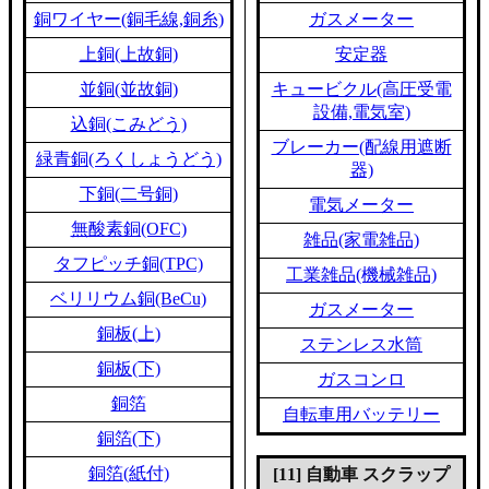
銅ワイヤー(銅毛線,銅糸)
ガスメーター
上銅(上故銅)
安定器
並銅(並故銅)
キュービクル(高圧受電
設備,電気室)
込銅(こみどう)
ブレーカー(配線用遮断
緑青銅(ろくしょうどう)
器)
下銅(二号銅)
電気メーター
無酸素銅(OFC)
雑品(家電雑品)
タフピッチ銅(TPC)
工業雑品(機械雑品)
ベリリウム銅(BeCu)
ガスメーター
銅板(上)
ステンレス水筒
銅板(下)
ガスコンロ
銅箔
自転車用バッテリー
銅箔(下)
銅箔(紙付)
[11] 自動車 スクラップ