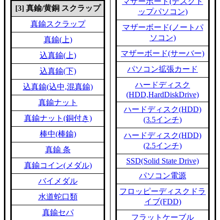
マザーボード(デスクト
[3] 真鍮/黄銅 スクラップ
ップパソコン)
真鍮スクラップ
マザーボード(ノートパ
ソコン)
真鍮(上)
マザーボード(サーバー)
込真鍮(上)
パソコン拡張カード
込真鍮(下)
ハードディスク
込真鍮(込中,混真鍮)
(HDD,HardDiskDrive)
真鍮ナット
ハードディスク(HDD)
真鍮ナット(銅付き)
(3.5インチ)
棒中(棒鍮)
ハードディスク(HDD)
(2.5インチ)
真鍮 条
SSD(Solid State Drive)
真鍮コイン(メダル)
パソコン電源
バイメダル
フロッピーディスクドラ
水道蛇口類
イブ(FDD)
真鍮セパ
フラットケーブル