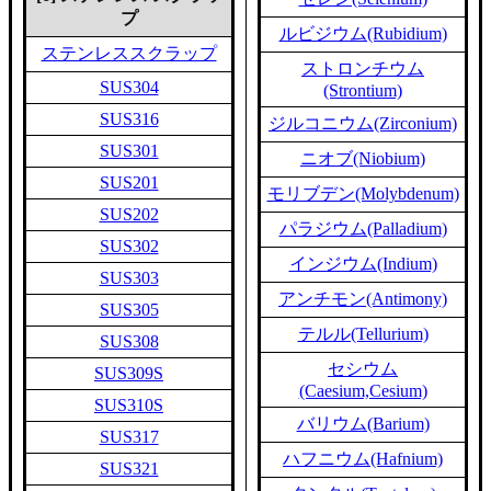
プ
ルビジウム(Rubidium)
ステンレススクラップ
ストロンチウム
SUS304
(Strontium)
SUS316
ジルコニウム(Zirconium)
SUS301
ニオブ(Niobium)
SUS201
モリブデン(Molybdenum)
SUS202
パラジウム(Palladium)
SUS302
インジウム(Indium)
SUS303
アンチモン(Antimony)
SUS305
テルル(Tellurium)
SUS308
セシウム
SUS309S
(Caesium,Cesium)
SUS310S
バリウム(Barium)
SUS317
ハフニウム(Hafnium)
SUS321