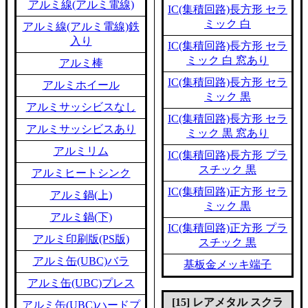
アルミ線(アルミ電線)
IC(集積回路)長方形 セラ
ミック 白
アルミ線(アルミ電線)鉄
入り
IC(集積回路)長方形 セラ
ミック 白 窓あり
アルミ棒
IC(集積回路)長方形 セラ
アルミホイール
ミック 黒
アルミサッシビスなし
IC(集積回路)長方形 セラ
アルミサッシビスあり
ミック 黒 窓あり
アルミリム
IC(集積回路)長方形 プラ
スチック 黒
アルミヒートシンク
IC(集積回路)正方形 セラ
アルミ鍋(上)
ミック 黒
アルミ鍋(下)
IC(集積回路)正方形 プラ
アルミ印刷版(PS版)
スチック 黒
アルミ缶(UBC)バラ
基板金メッキ端子
アルミ缶(UBC)プレス
[15] レアメタル スクラ
アルミ缶(UBC)ハードプ