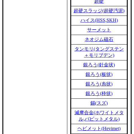
超硬
超硬スラッジ(超硬汚泥)
ハイス(HSS,SKH)
サーメット
ネオジム磁石
タンモリ(タングステン
＋モリブデン)
銀ろう(針金状)
銀ろう(板状)
銀ろう(糸状)
銀ろう(枠状)
錫(スズ)
減摩合金(ホワイトメタ
ル,バビットメタル)
ヘビメット(Hevimet)