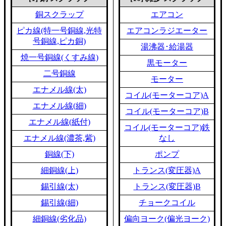
銅スクラップ
エアコン
ピカ線(特一号銅線,光特
エアコンラジエーター
号銅線,ピカ銅)
湯沸器･給湯器
焼一号銅線(くすみ線)
黒モーター
二号銅線
モーター
エナメル線(太)
コイル(モーターコア)A
エナメル線(細)
コイル(モーターコア)B
エナメル線(紙付)
コイル(モーターコア)鉄
エナメル線(濃茶,紫)
なし
銅線(下)
ポンプ
細銅線(上)
トランス(変圧器)A
錫引線(太)
トランス(変圧器)B
錫引線(細)
チョークコイル
細銅線(劣化品)
偏向ヨーク(偏光ヨーク)