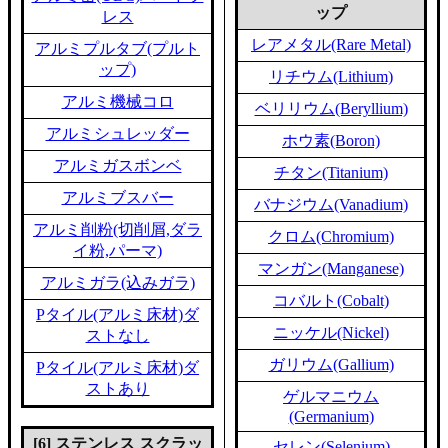
ップ
レス
レアメタル(Rare Metal)
アルミプルタブ(プルト
ップ)
リチウム(Lithium)
アルミ機械コロ
ベリリウム(Beryllium)
アルミシュレッダー
ホウ素(Boron)
アルミガスボンベ
チタン(Titanium)
アルミブスバー
バナジウム(Vanadium)
アルミ削粉(切削屑,ダラ
クロム(Chromium)
イ粉,パーマ)
マンガン(Manganese)
アルミガラ(込みガラ)
コバルト(Cobalt)
Pタイル(アルミ床材)ダ
ニッケル(Nickel)
ストなし
ガリウム(Gallium)
Pタイル(アルミ床材)ダ
ストあり
ゲルマニウム
(Germanium)
[6] ステンレス スクラッ
セレン(Selenium)