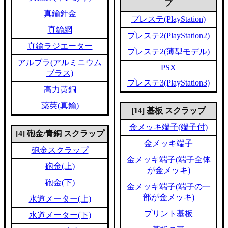
プ
真鍮針金
プレステ(PlayStation)
真鍮網
プレステ2(PlayStation2)
真鍮ラジエーター
プレステ2(薄型モデル)
アルブラ(アルミニウム
PSX
ブラス)
プレステ3(PlayStation3)
高力黄銅
薬莢(真鍮)
[14] 基板 スクラップ
金メッキ端子(端子付)
[4] 砲金/青銅 スクラップ
金メッキ端子
砲金スクラップ
金メッキ端子(端子全体
砲金(上)
が金メッキ)
砲金(下)
金メッキ端子(端子の一
部が金メッキ)
水道メーター(上)
プリント基板
水道メーター(下)