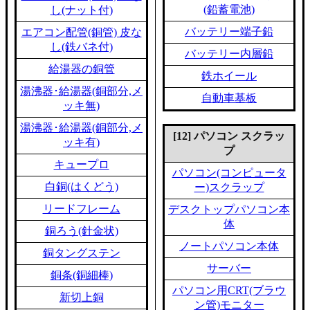
(鉛蓄電池)
し(ナット付)
バッテリー端子鉛
エアコン配管(銅管) 皮な
し(鉄バネ付)
バッテリー内層鉛
給湯器の銅管
鉄ホイール
湯沸器･給湯器(銅部分,メ
自動車基板
ッキ無)
湯沸器･給湯器(銅部分,メ
[12] パソコン スクラッ
ッキ有)
プ
キュープロ
パソコン(コンピュータ
白銅(はくどう)
ー)スクラップ
リードフレーム
デスクトップパソコン本
体
銅ろう(針金状)
ノートパソコン本体
銅タングステン
サーバー
銅条(銅細棒)
パソコン用CRT(ブラウ
新切上銅
ン管)モニター