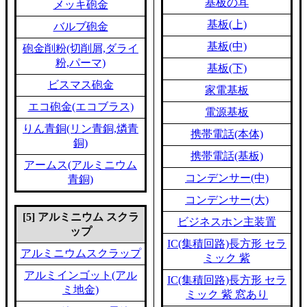
基板の耳
メッキ砲金
基板(上)
バルブ砲金
基板(中)
砲金削粉(切削屑,ダライ
粉,パーマ)
基板(下)
ビスマス砲金
家電基板
エコ砲金(エコブラス)
電源基板
りん青銅(リン青銅,燐青
携帯電話(本体)
銅)
携帯電話(基板)
アームス(アルミニウム
コンデンサー(中)
青銅)
コンデンサー(大)
[5] アルミニウム スクラ
ビジネスホン主装置
ップ
IC(集積回路)長方形 セラ
アルミニウムスクラップ
ミック 紫
アルミインゴット(アル
IC(集積回路)長方形 セラ
ミ地金)
ミック 紫 窓あり