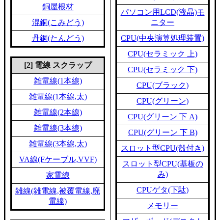
銅屋根材
パソコン用LCD(液晶)モ
混銅(こみどう)
ニター
丹銅(たんどう)
CPU(中央演算処理装置)
CPU(セラミック 上)
[2] 電線 スクラップ
CPU(セラミック 下)
雑電線(1本線)
CPU(ブラック)
雑電線(1本線,太)
CPU(グリーン)
雑電線(2本線)
CPU(グリーン 下 A)
雑電線(3本線)
CPU(グリーン 下 B)
雑電線(3本線,太)
スロット型CPU(殻付き)
VA線(Fケーブル,VVF)
スロット型CPU(基板の
み)
家電線
CPUゲタ(下駄)
雑線(雑電線,被覆電線,廃
電線)
メモリー