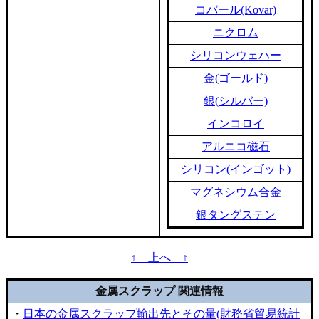
コバール(Kovar)
ニクロム
シリコンウェハー
金(ゴールド)
銀(シルバー)
インコロイ
アルニコ磁石
シリコン(インゴット)
マグネシウム合金
銀タングステン
↑ 上へ ↑
金属スクラップ 関連情報
・
日本の金属スクラップ輸出先とその量(財務省貿易統計