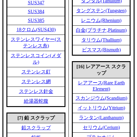
タンタル(Tantalum)
SUS347
タングステン(Tungsten)
SUS384
SUS385
レニウム(Rhenium)
18クロム(SUS430)
白金(プラチナ,Platinum)
ステンレスワイヤー(ス
タリウム(Thallium)
テンレス糸)
ビスマス(Bismuth)
ステンレスコイン(メダ
ル)
[16] レアアース スクラ
ステンレス釘
ップ
ステンレス網
レアアース(Rare Earth
Element)
ステンレス針金
スカンジウム(Scandium)
給湯器蛇腹
イットリウム(Yttrium)
ランタン(Lanthanum)
[7] 鉛 スクラップ
セリウム(Cerium)
鉛スクラップ