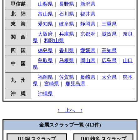
甲信越
山梨県
｜
長野県
｜
新潟県
北 陸
富山県
｜
石川県
｜
福井県
東 海
愛知県
｜
岐阜県
｜
静岡県
｜
三重県
大阪府
｜
兵庫県
｜
京都府
｜
滋賀県
｜
奈良
関 西
県
｜
和歌山県
四 国
徳島県
｜
香川県
｜
愛媛県
｜
高知県
鳥取県
｜
島根県
｜
岡山県
｜
広島県
｜
山口
中 国
県
福岡県
｜
佐賀県
｜
長崎県
｜
大分県
｜
熊本
九 州
県
｜
宮崎県
｜
鹿児島県
沖 縄
沖縄県
↑ 上へ ↑
金属スクラップ一覧 (413件)
[1] 銅 スクラップ
[10] 雑多 スクラップ