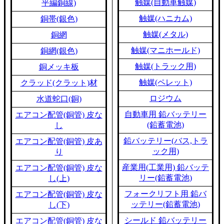
触媒(自動車触媒)
平編銅線)
触媒(ハニカム)
銅帯(銀色)
触媒(メタル)
銅網
触媒(マニホールド)
銅網(銀色)
触媒(トラック用)
銅メッキ板
触媒(ペレット)
クラッド(クラット)材
ロジウム
水道蛇口(銅)
自動車用 鉛バッテリー
エアコン配管(銅管) 皮な
(鉛蓄電池)
し
鉛バッテリー(バス,トラ
エアコン配管(銅管) 皮あ
ック用)
り
産業用(工業用) 鉛バッテ
エアコン配管(銅管) 皮な
リー(鉛蓄電池)
し(上)
フォークリフト用 鉛バ
エアコン配管(銅管) 皮な
ッテリー(鉛蓄電池)
し(下)
シールド 鉛バッテリー
エアコン配管(銅管) 皮な