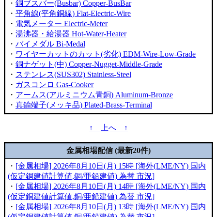
・
銅ブスバー(Busbar) Copper-BusBar
・
平角線(平角銅線) Flat-Electric-Wire
・
電気メーター Electric-Meter
・
湯沸器・給湯器 Hot-Water-Heater
・
バイメダル Bi-Medal
・
ワイヤーカットのカット(劣化) EDM-Wire-Low-Grade
・
銅ナゲット(中) Copper-Nugget-Middle-Grade
・
ステンレス(SUS302) Stainless-Steel
・
ガスコンロ Gas-Cooker
・
アームス(アルミニウム青銅) Aluminum-Bronze
・
真鍮端子(メッキ品) Plated-Brass-Terminal
↑ 上へ ↑
金属相場配信 (最新20件)
・
[金属相場] 2026年8月10日(月) 15時 [海外(LME/NY) 国内
(仮定銅建値計算値,銅/亜鉛建値) 為替 市況]
・
[金属相場] 2026年8月10日(月) 14時 [海外(LME/NY) 国内
(仮定銅建値計算値,銅/亜鉛建値) 為替 市況]
・
[金属相場] 2026年8月10日(月) 13時 [海外(LME/NY) 国内
(仮定銅建値計算値,銅/亜鉛建値) 為替 市況]