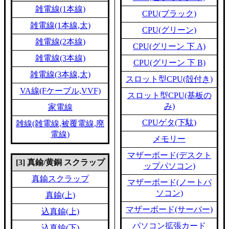
雑電線(1本線)
CPU(ブラック)
雑電線(1本線,太)
CPU(グリーン)
雑電線(2本線)
CPU(グリーン 下 A)
雑電線(3本線)
CPU(グリーン 下 B)
雑電線(3本線,太)
スロット型CPU(殻付き)
VA線(Fケーブル,VVF)
スロット型CPU(基板の
み)
家電線
CPUゲタ(下駄)
雑線(雑電線,被覆電線,廃
電線)
メモリー
マザーボード(デスクト
[3] 真鍮/黄銅 スクラップ
ップパソコン)
真鍮スクラップ
マザーボード(ノートパ
ソコン)
真鍮(上)
マザーボード(サーバー)
込真鍮(上)
パソコン拡張カード
込真鍮(下)