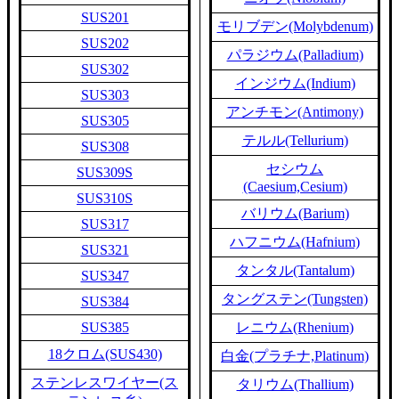
SUS201
モリブデン(Molybdenum)
SUS202
パラジウム(Palladium)
SUS302
インジウム(Indium)
SUS303
アンチモン(Antimony)
SUS305
テルル(Tellurium)
SUS308
セシウム
SUS309S
(Caesium,Cesium)
SUS310S
バリウム(Barium)
SUS317
ハフニウム(Hafnium)
SUS321
タンタル(Tantalum)
SUS347
タングステン(Tungsten)
SUS384
SUS385
レニウム(Rhenium)
18クロム(SUS430)
白金(プラチナ,Platinum)
ステンレスワイヤー(ス
タリウム(Thallium)