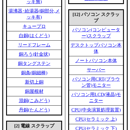
ッキ無)
湯沸器･給湯器(銅部分,メ
[12] パソコン スクラッ
ッキ有)
プ
キュープロ
パソコン(コンピュータ
白銅(はくどう)
ー)スクラップ
リードフレーム
デスクトップパソコン本
体
銅ろう(針金状)
ノートパソコン本体
銅タングステン
サーバー
銅条(銅細棒)
パソコン用CRT(ブラウ
新切上銅
ン管)モニター
銅屋根材
パソコン用LCD(液晶)モ
混銅(こみどう)
ニター
丹銅(たんどう)
CPU(中央演算処理装置)
CPU(セラミック 上)
[2] 電線 スクラップ
CPU(セラミック 下)