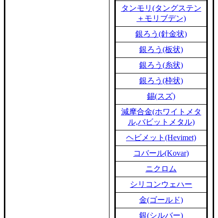
タンモリ(タングステン
＋モリブデン)
銀ろう(針金状)
銀ろう(板状)
銀ろう(糸状)
銀ろう(枠状)
錫(スズ)
減摩合金(ホワイトメタ
ル,バビットメタル)
ヘビメット(Hevimet)
コバール(Kovar)
ニクロム
シリコンウェハー
金(ゴールド)
銀(シルバー)