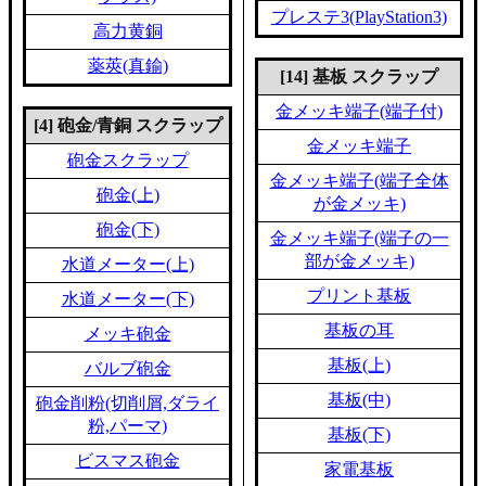
プレステ3(PlayStation3)
高力黄銅
薬莢(真鍮)
[14] 基板 スクラップ
金メッキ端子(端子付)
[4] 砲金/青銅 スクラップ
金メッキ端子
砲金スクラップ
金メッキ端子(端子全体
砲金(上)
が金メッキ)
砲金(下)
金メッキ端子(端子の一
部が金メッキ)
水道メーター(上)
プリント基板
水道メーター(下)
基板の耳
メッキ砲金
基板(上)
バルブ砲金
基板(中)
砲金削粉(切削屑,ダライ
粉,パーマ)
基板(下)
ビスマス砲金
家電基板