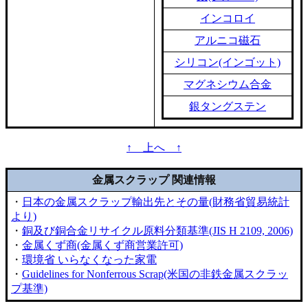
インコロイ
アルニコ磁石
シリコン(インゴット)
マグネシウム合金
銀タングステン
↑ 上へ ↑
金属スクラップ 関連情報
・
日本の金属スクラップ輸出先とその量(財務省貿易統計
より)
・
銅及び銅合金リサイクル原料分類基準(JIS H 2109, 2006)
・
金属くず商(金属くず商営業許可)
・
環境省 いらなくなった家電
・
Guidelines for Nonferrous Scrap(米国の非鉄金属スクラッ
プ基準)