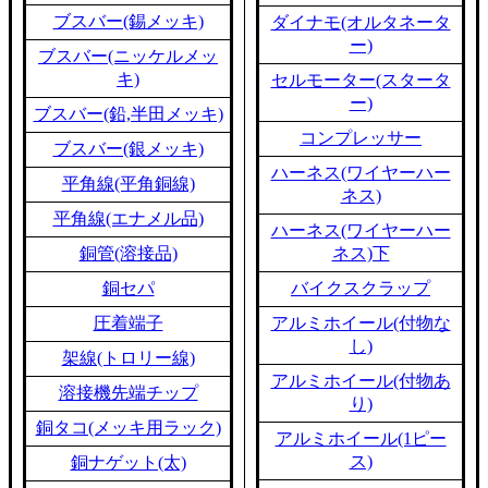
ブスバー(錫メッキ)
ダイナモ(オルタネータ
ー)
ブスバー(ニッケルメッ
キ)
セルモーター(スタータ
ー)
ブスバー(鉛,半田メッキ)
コンプレッサー
ブスバー(銀メッキ)
ハーネス(ワイヤーハー
平角線(平角銅線)
ネス)
平角線(エナメル品)
ハーネス(ワイヤーハー
銅管(溶接品)
ネス)下
銅セパ
バイクスクラップ
圧着端子
アルミホイール(付物な
し)
架線(トロリー線)
アルミホイール(付物あ
溶接機先端チップ
り)
銅タコ(メッキ用ラック)
アルミホイール(1ピー
ス)
銅ナゲット(太)