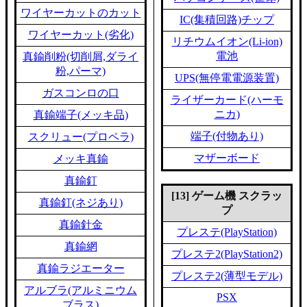
ワイヤーカットのカット
IC(集積回路)チップ
ワイヤーカット(劣化)
リチウムイオン(Li-ion)
電池
真鍮削粉(切削屑,ダライ
粉,パーマ)
UPS(無停電電源装置)
ガスコンロの口
ライザーカード(ハーモ
ニカ)
真鍮端子(メッキ品)
端子(付物あり)
スクリュー(プロペラ)
マザーボード
メッキ真鍮
真鍮釘
[13] ゲーム機 スクラッ
真鍮釘(ネジあり)
プ
真鍮針金
プレステ(PlayStation)
真鍮網
プレステ2(PlayStation2)
真鍮ラジエーター
プレステ2(薄型モデル)
アルブラ(アルミニウム
PSX
ブラス)