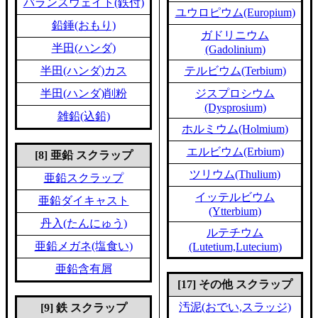
バランスウェイト(鉄付)
ユウロピウム(Europium)
鉛錘(おもり)
ガドリニウム
半田(ハンダ)
(Gadolinium)
半田(ハンダ)カス
テルビウム(Terbium)
半田(ハンダ)削粉
ジスプロシウム
(Dysprosium)
雑鉛(込鉛)
ホルミウム(Holmium)
エルビウム(Erbium)
[8] 亜鉛 スクラップ
ツリウム(Thulium)
亜鉛スクラップ
イッテルビウム
亜鉛ダイキャスト
(Ytterbium)
丹入(たんにゅう)
ルテチウム
亜鉛メガネ(塩食い)
(Lutetium,Lutecium)
亜鉛含有屑
[17] その他 スクラップ
汚泥(おでい,スラッジ)
[9] 鉄 スクラップ