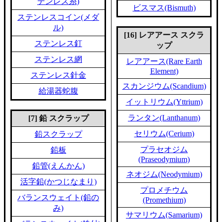
テンレス糸)
ビスマス(Bismuth)
ステンレスコイン(メダ
ル)
[16] レアアース スクラ
ステンレス釘
ップ
ステンレス網
レアアース(Rare Earth
Element)
ステンレス針金
スカンジウム(Scandium)
給湯器蛇腹
イットリウム(Yttrium)
ランタン(Lanthanum)
[7] 鉛 スクラップ
セリウム(Cerium)
鉛スクラップ
プラセオジム
鉛板
(Praseodymium)
鉛管(えんかん)
ネオジム(Neodymium)
活字鉛(かつじなまり)
プロメチウム
バランスウェイト(鉛の
(Promethium)
み)
サマリウム(Samarium)