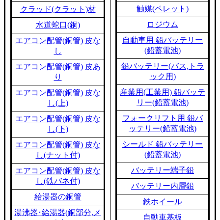
触媒(ペレット)
クラッド(クラット)材
ロジウム
水道蛇口(銅)
自動車用 鉛バッテリー
エアコン配管(銅管) 皮な
(鉛蓄電池)
し
鉛バッテリー(バス,トラ
エアコン配管(銅管) 皮あ
ック用)
り
産業用(工業用) 鉛バッテ
エアコン配管(銅管) 皮な
リー(鉛蓄電池)
し(上)
フォークリフト用 鉛バ
エアコン配管(銅管) 皮な
ッテリー(鉛蓄電池)
し(下)
シールド 鉛バッテリー
エアコン配管(銅管) 皮な
(鉛蓄電池)
し(ナット付)
バッテリー端子鉛
エアコン配管(銅管) 皮な
し(鉄バネ付)
バッテリー内層鉛
給湯器の銅管
鉄ホイール
湯沸器･給湯器(銅部分,メ
自動車基板