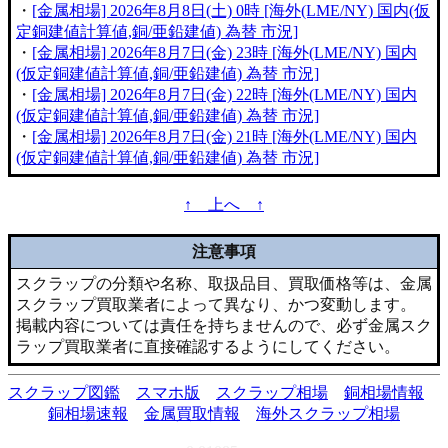
・
[金属相場] 2026年8月8日(土) 0時 [海外(LME/NY) 国内(仮
定銅建値計算値,銅/亜鉛建値) 為替 市況]
・
[金属相場] 2026年8月7日(金) 23時 [海外(LME/NY) 国内
(仮定銅建値計算値,銅/亜鉛建値) 為替 市況]
・
[金属相場] 2026年8月7日(金) 22時 [海外(LME/NY) 国内
(仮定銅建値計算値,銅/亜鉛建値) 為替 市況]
・
[金属相場] 2026年8月7日(金) 21時 [海外(LME/NY) 国内
(仮定銅建値計算値,銅/亜鉛建値) 為替 市況]
↑ 上へ ↑
注意事項
スクラップの分類や名称、取扱品目、買取価格等は、金属
スクラップ買取業者によって異なり、かつ変動します。
掲載内容については責任を持ちませんので、必ず金属スク
ラップ買取業者に直接確認するようにしてください。
スクラップ図鑑
スマホ版
スクラップ相場
銅相場情報
銅相場速報
金属買取情報
海外スクラップ相場