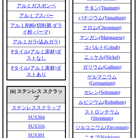
アルミガスボンベ
チタン(Titanium)
アルミブスバー
バナジウム(Vanadium)
アルミ削粉(切削屑,ダラ
クロム(Chromium)
イ粉,パーマ)
マンガン(Manganese)
アルミガラ(込みガラ)
コバルト(Cobalt)
Pタイル(アルミ床材)ダ
ニッケル(Nickel)
ストなし
ガリウム(Gallium)
Pタイル(アルミ床材)ダ
ストあり
ゲルマニウム
(Germanium)
[6] ステンレス スクラッ
セレン(Selenium)
プ
ルビジウム(Rubidium)
ステンレススクラップ
ストロンチウム
SUS304
(Strontium)
SUS316
ジルコニウム(Zirconium)
SUS301
ニオブ(Niobium)