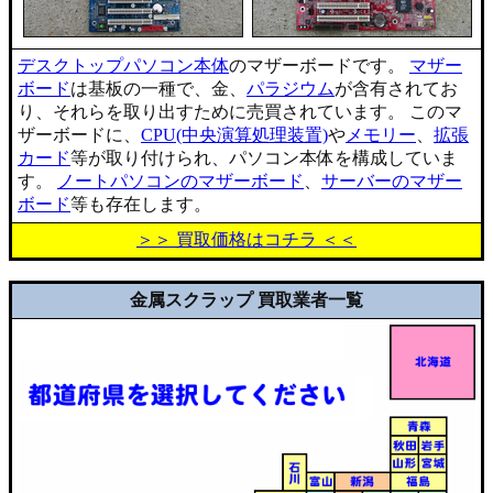
デスクトップパソコン本体
のマザーボードです。
マザー
ボード
は基板の一種で、金、
パラジウム
が含有されてお
り、それらを取り出すために売買されています。 このマ
ザーボードに、
CPU(中央演算処理装置)
や
メモリー
、
拡張
カード
等が取り付けられ、パソコン本体を構成していま
す。
ノートパソコンのマザーボード
、
サーバーのマザー
ボード
等も存在します。
＞＞ 買取価格はコチラ ＜＜
金属スクラップ 買取業者一覧