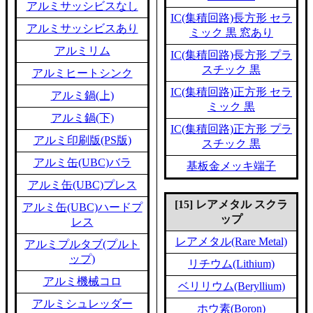
アルミサッシビスなし
IC(集積回路)長方形 セラ
アルミサッシビスあり
ミック 黒 窓あり
アルミリム
IC(集積回路)長方形 プラ
スチック 黒
アルミヒートシンク
IC(集積回路)正方形 セラ
アルミ鍋(上)
ミック 黒
アルミ鍋(下)
IC(集積回路)正方形 プラ
アルミ印刷版(PS版)
スチック 黒
アルミ缶(UBC)バラ
基板金メッキ端子
アルミ缶(UBC)プレス
[15] レアメタル スクラ
アルミ缶(UBC)ハードプ
ップ
レス
レアメタル(Rare Metal)
アルミプルタブ(プルト
ップ)
リチウム(Lithium)
アルミ機械コロ
ベリリウム(Beryllium)
アルミシュレッダー
ホウ素(Boron)