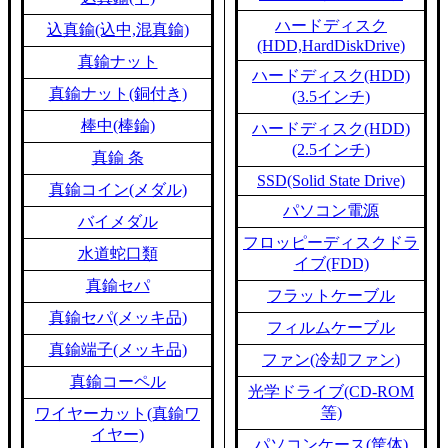
ハードディスク
込真鍮(込中,混真鍮)
(HDD,HardDiskDrive)
真鍮ナット
ハードディスク(HDD)
真鍮ナット(銅付き)
(3.5インチ)
棒中(棒鍮)
ハードディスク(HDD)
(2.5インチ)
真鍮 条
SSD(Solid State Drive)
真鍮コイン(メダル)
パソコン電源
バイメダル
フロッピーディスクドラ
水道蛇口類
イブ(FDD)
真鍮セパ
フラットケーブル
真鍮セパ(メッキ品)
フィルムケーブル
真鍮端子(メッキ品)
ファン(冷却ファン)
真鍮コーペル
光学ドライブ(CD-ROM
等)
ワイヤーカット(真鍮ワ
イヤー)
パソコンケース(筐体)