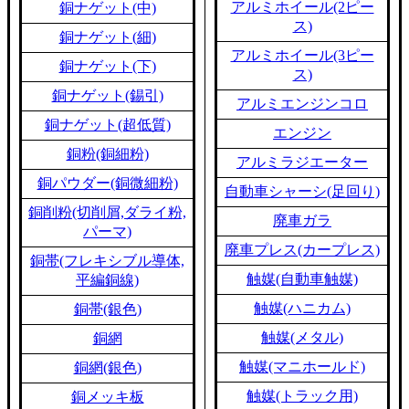
アルミホイール(2ピー
銅ナゲット(中)
ス)
銅ナゲット(細)
アルミホイール(3ピー
銅ナゲット(下)
ス)
銅ナゲット(錫引)
アルミエンジンコロ
銅ナゲット(超低質)
エンジン
銅粉(銅細粉)
アルミラジエーター
銅パウダー(銅微細粉)
自動車シャーシ(足回り)
銅削粉(切削屑,ダライ粉,
廃車ガラ
パーマ)
廃車プレス(カープレス)
銅帯(フレキシブル導体,
触媒(自動車触媒)
平編銅線)
触媒(ハニカム)
銅帯(銀色)
触媒(メタル)
銅網
触媒(マニホールド)
銅網(銀色)
触媒(トラック用)
銅メッキ板