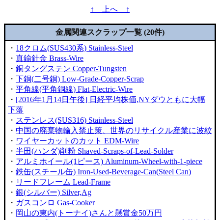
↑ 上へ ↑
金属関連スクラップ一覧 (20件)
・
18クロム(SUS430系) Stainless-Steel
・
真鍮針金 Brass-Wire
・
銅タングステン Copper-Tungsten
・
下銅(二号銅) Low-Grade-Copper-Scrap
・
平角線(平角銅線) Flat-Electric-Wire
・
[2016年1月14日午後] 日経平均株価,NYダウともに大幅
下落
・
ステンレス(SUS316) Stainless-Steel
・
中国の廃棄物輸入禁止策、世界のリサイクル産業に波紋
・
ワイヤーカットのカット EDM-Wire
・
半田(ハンダ)削粉 Shaved-Scraps-of-Lead-Solder
・
アルミホイール(1ピース) Aluminum-Wheel-with-1-piece
・
鉄缶(スチール缶) Iron-Used-Beverage-Can(Steel Can)
・
リードフレーム Lead-Frame
・
銀(シルバー) Silver,Ag
・
ガスコンロ Gas-Cooker
・
岡山の東内(トーナイ)さんと懸賞金50万円