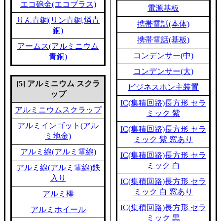
エコ砲金(エコブラス)
電源基板
りん青銅(リン青銅,燐青
携帯電話(本体)
銅)
携帯電話(基板)
アームス(アルミニウム
コンデンサー(中)
青銅)
コンデンサー(大)
[5] アルミニウム スクラ
ビジネスホン主装置
ップ
IC(集積回路)長方形 セラ
アルミニウムスクラップ
ミック 紫
アルミインゴット(アル
IC(集積回路)長方形 セラ
ミ地金)
ミック 紫 窓あり
アルミ線(アルミ電線)
IC(集積回路)長方形 セラ
ミック 白
アルミ線(アルミ電線)鉄
入り
IC(集積回路)長方形 セラ
ミック 白 窓あり
アルミ棒
IC(集積回路)長方形 セラ
アルミホイール
ミック 黒