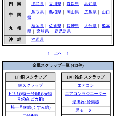
四 国
徳島県
｜
香川県
｜
愛媛県
｜
高知県
鳥取県
｜
島根県
｜
岡山県
｜
広島県
｜
山口
中 国
県
福岡県
｜
佐賀県
｜
長崎県
｜
大分県
｜
熊本
九 州
県
｜
宮崎県
｜
鹿児島県
沖 縄
沖縄県
↑ 上へ ↑
金属スクラップ一覧 (413件)
[1] 銅 スクラップ
[10] 雑多 スクラップ
銅スクラップ
エアコン
ピカ線(特一号銅線,光特
エアコンラジエーター
号銅線,ピカ銅)
湯沸器･給湯器
焼一号銅線(くすみ線)
黒モーター
二号銅線