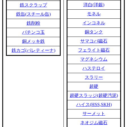
洋白(洋銀)
鉄スクラップ
モネル
鉄缶(スチール缶)
インコネル
鉄削粉
銅タンク
パチンコ玉
サマコバ磁石
銅メッキ鉄
フェライト磁石
鉄カゴ(パレティーナ)
マグネシウム
ハステロイ
スラリー
超硬
超硬スラッジ(超硬汚泥)
ハイス(HSS,SKH)
サーメット
ネオジム磁石