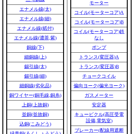
モーター
エナメル線(太)
コイル(モーターコア)A
エナメル線(細)
コイル(モーターコア)B
エナメル線(紙付)
コイル(モーターコア)鉄
エナメル線(濃茶,紫)
なし
銅線(下)
ポンプ
細銅線(上)
トランス(変圧器)A
錫引線(太)
トランス(変圧器)B
錫引線(細)
チョークコイル
細銅線(劣化品)
偏向ヨーク(偏光ヨーク)
銅ワイヤー(銅毛線,銅糸)
ガスメーター
上銅(上故銅)
安定器
並銅(並故銅)
キュービクル(高圧受電
設備,電気室)
込銅(こみどう)
ブレーカー(配線用遮断
緑青銅(ろくしょうどう)