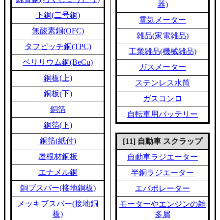
器)
下銅(二号銅)
電気メーター
無酸素銅(OFC)
雑品(家電雑品)
タフピッチ銅(TPC)
工業雑品(機械雑品)
ベリリウム銅(BeCu)
ガスメーター
銅板(上)
ステンレス水筒
銅板(下)
ガスコンロ
銅箔
自転車用バッテリー
銅箔(下)
銅箔(紙付)
[11] 自動車 スクラップ
屋根材銅板
自動車ラジエーター
エナメル銅
半銅ラジエーター
銅ブスバー(接地銅板)
エバポレーター
メッキブスバー(接地銅
モーターやエンジンの雑
板)
多屑