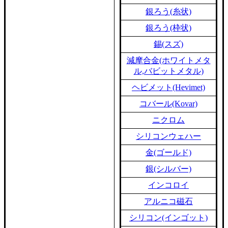
銀ろう(糸状)
銀ろう(枠状)
錫(スズ)
減摩合金(ホワイトメタ
ル,バビットメタル)
ヘビメット(Hevimet)
コバール(Kovar)
ニクロム
シリコンウェハー
金(ゴールド)
銀(シルバー)
インコロイ
アルニコ磁石
シリコン(インゴット)