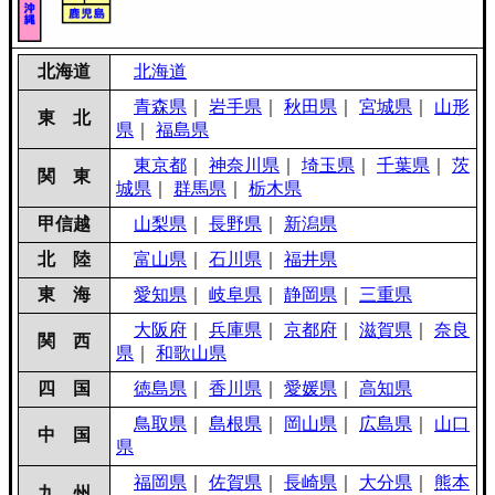
北海道
北海道
青森県
｜
岩手県
｜
秋田県
｜
宮城県
｜
山形
東 北
県
｜
福島県
東京都
｜
神奈川県
｜
埼玉県
｜
千葉県
｜
茨
関 東
城県
｜
群馬県
｜
栃木県
甲信越
山梨県
｜
長野県
｜
新潟県
北 陸
富山県
｜
石川県
｜
福井県
東 海
愛知県
｜
岐阜県
｜
静岡県
｜
三重県
大阪府
｜
兵庫県
｜
京都府
｜
滋賀県
｜
奈良
関 西
県
｜
和歌山県
四 国
徳島県
｜
香川県
｜
愛媛県
｜
高知県
鳥取県
｜
島根県
｜
岡山県
｜
広島県
｜
山口
中 国
県
福岡県
｜
佐賀県
｜
長崎県
｜
大分県
｜
熊本
九 州