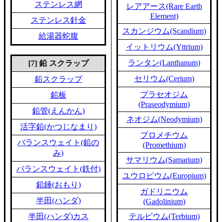
ステンレス網
レアアース(Rare Earth
Element)
ステンレス針金
スカンジウム(Scandium)
給湯器蛇腹
イットリウム(Yttrium)
ランタン(Lanthanum)
[7] 鉛 スクラップ
セリウム(Cerium)
鉛スクラップ
プラセオジム
鉛板
(Praseodymium)
鉛管(えんかん)
ネオジム(Neodymium)
活字鉛(かつじなまり)
プロメチウム
バランスウェイト(鉛の
(Promethium)
み)
サマリウム(Samarium)
バランスウェイト(鉄付)
ユウロピウム(Europium)
鉛錘(おもり)
ガドリニウム
半田(ハンダ)
(Gadolinium)
半田(ハンダ)カス
テルビウム(Terbium)