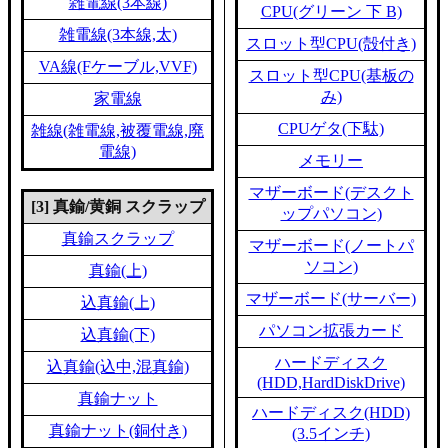
雑電線(3本線)
CPU(グリーン 下 B)
雑電線(3本線,太)
スロット型CPU(殻付き)
VA線(Fケーブル,VVF)
スロット型CPU(基板の
み)
家電線
CPUゲタ(下駄)
雑線(雑電線,被覆電線,廃
電線)
メモリー
マザーボード(デスクト
[3] 真鍮/黄銅 スクラップ
ップパソコン)
真鍮スクラップ
マザーボード(ノートパ
ソコン)
真鍮(上)
マザーボード(サーバー)
込真鍮(上)
パソコン拡張カード
込真鍮(下)
ハードディスク
込真鍮(込中,混真鍮)
(HDD,HardDiskDrive)
真鍮ナット
ハードディスク(HDD)
真鍮ナット(銅付き)
(3.5インチ)