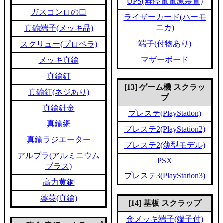
UPS(無停電電源装置)
ガスコンロの口
ライザーカード(ハーモ
ニカ)
真鍮端子(メッキ品)
端子(付物あり)
スクリュー(プロペラ)
マザーボード
メッキ真鍮
真鍮釘
[13] ゲーム機 スクラッ
真鍮釘(ネジあり)
プ
真鍮針金
プレステ(PlayStation)
真鍮網
プレステ2(PlayStation2)
真鍮ラジエーター
プレステ2(薄型モデル)
アルブラ(アルミニウム
PSX
ブラス)
プレステ3(PlayStation3)
高力黄銅
薬莢(真鍮)
[14] 基板 スクラップ
金メッキ端子(端子付)