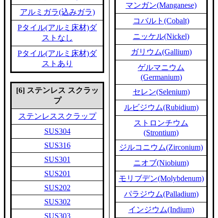
マンガン(Manganese)
アルミガラ(込みガラ)
コバルト(Cobalt)
Pタイル(アルミ床材)ダ
ニッケル(Nickel)
ストなし
ガリウム(Gallium)
Pタイル(アルミ床材)ダ
ストあり
ゲルマニウム
(Germanium)
[6] ステンレス スクラッ
セレン(Selenium)
プ
ルビジウム(Rubidium)
ステンレススクラップ
ストロンチウム
SUS304
(Strontium)
SUS316
ジルコニウム(Zirconium)
SUS301
ニオブ(Niobium)
SUS201
モリブデン(Molybdenum)
SUS202
パラジウム(Palladium)
SUS302
インジウム(Indium)
SUS303