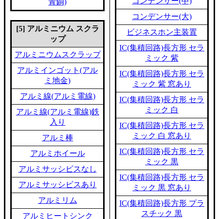
コンデンサー(中)
青銅)
コンデンサー(大)
[5] アルミニウム スクラ
ビジネスホン主装置
ップ
IC(集積回路)長方形 セラ
アルミニウムスクラップ
ミック 紫
アルミインゴット(アル
IC(集積回路)長方形 セラ
ミ地金)
ミック 紫 窓あり
アルミ線(アルミ電線)
IC(集積回路)長方形 セラ
ミック 白
アルミ線(アルミ電線)鉄
入り
IC(集積回路)長方形 セラ
ミック 白 窓あり
アルミ棒
IC(集積回路)長方形 セラ
アルミホイール
ミック 黒
アルミサッシビスなし
IC(集積回路)長方形 セラ
アルミサッシビスあり
ミック 黒 窓あり
アルミリム
IC(集積回路)長方形 プラ
スチック 黒
アルミヒートシンク