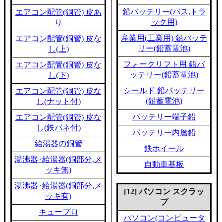
鉛バッテリー(バス,トラ
エアコン配管(銅管) 皮あ
ック用)
り
産業用(工業用) 鉛バッテ
エアコン配管(銅管) 皮な
リー(鉛蓄電池)
し(上)
フォークリフト用 鉛バ
エアコン配管(銅管) 皮な
ッテリー(鉛蓄電池)
し(下)
シールド 鉛バッテリー
エアコン配管(銅管) 皮な
(鉛蓄電池)
し(ナット付)
バッテリー端子鉛
エアコン配管(銅管) 皮な
し(鉄バネ付)
バッテリー内層鉛
給湯器の銅管
鉄ホイール
湯沸器･給湯器(銅部分,メ
自動車基板
ッキ無)
湯沸器･給湯器(銅部分,メ
[12] パソコン スクラッ
ッキ有)
プ
キュープロ
パソコン(コンピュータ