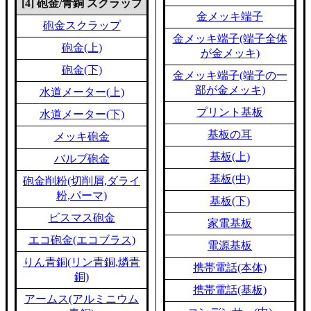
[4] 砲金/青銅 スクラップ
金メッキ端子
砲金スクラップ
金メッキ端子(端子全体
砲金(上)
が金メッキ)
砲金(下)
金メッキ端子(端子の一
部が金メッキ)
水道メーター(上)
プリント基板
水道メーター(下)
基板の耳
メッキ砲金
基板(上)
バルブ砲金
基板(中)
砲金削粉(切削屑,ダライ
粉,パーマ)
基板(下)
ビスマス砲金
家電基板
エコ砲金(エコブラス)
電源基板
りん青銅(リン青銅,燐青
携帯電話(本体)
銅)
携帯電話(基板)
アームス(アルミニウム