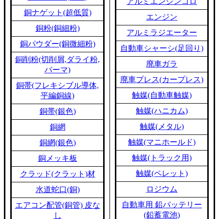
アルミエンジンコロ
銅ナゲット(超低質)
エンジン
銅粉(銅細粉)
アルミラジエーター
銅パウダー(銅微細粉)
自動車シャーシ(足回り)
銅削粉(切削屑,ダライ粉,
廃車ガラ
パーマ)
廃車プレス(カープレス)
銅帯(フレキシブル導体,
触媒(自動車触媒)
平編銅線)
触媒(ハニカム)
銅帯(銀色)
触媒(メタル)
銅網
触媒(マニホールド)
銅網(銀色)
触媒(トラック用)
銅メッキ板
触媒(ペレット)
クラッド(クラット)材
ロジウム
水道蛇口(銅)
自動車用 鉛バッテリー
エアコン配管(銅管) 皮な
(鉛蓄電池)
し