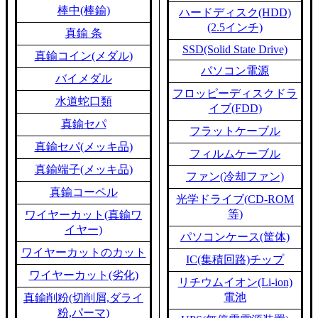
棒中(棒鍮)
ハードディスク(HDD)
(2.5インチ)
真鍮 条
SSD(Solid State Drive)
真鍮コイン(メダル)
パソコン電源
バイメダル
フロッピーディスクドラ
水道蛇口類
イブ(FDD)
真鍮セパ
フラットケーブル
真鍮セパ(メッキ品)
フィルムケーブル
真鍮端子(メッキ品)
ファン(冷却ファン)
真鍮コーペル
光学ドライブ(CD-ROM
等)
ワイヤーカット(真鍮ワ
イヤー)
パソコンケース(筐体)
ワイヤーカットのカット
IC(集積回路)チップ
ワイヤーカット(劣化)
リチウムイオン(Li-ion)
電池
真鍮削粉(切削屑,ダライ
粉,パーマ)