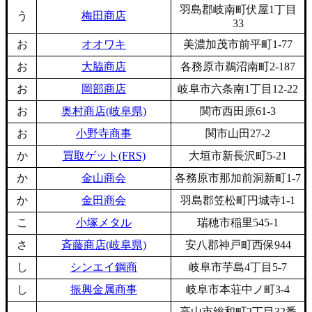
羽島郡岐南町伏屋1丁目
う
梅田商店
33
お
オオワキ
美濃加茂市前平町1-77
お
大脇商店
各務原市鵜沼南町2-187
お
岡部商店
岐阜市六条南1丁目12-22
お
奥村商店(岐阜県)
関市西田原61-3
お
小野寺商事
関市山田27-2
か
買取ゲット(FRS)
大垣市新長沢町5-21
か
金山商会
各務原市那加前洞新町1-7
か
金田商会
羽島郡笠松町円城寺1-1
こ
小塚メタル
瑞穂市稲里545-1
さ
斉藤商店(岐阜県)
安八郡神戸町西保944
し
シンエイ鋼商
岐阜市芋島4丁目5-7
し
振興金属商事
岐阜市本荘中ノ町3-4
高山市総和町2丁目32番