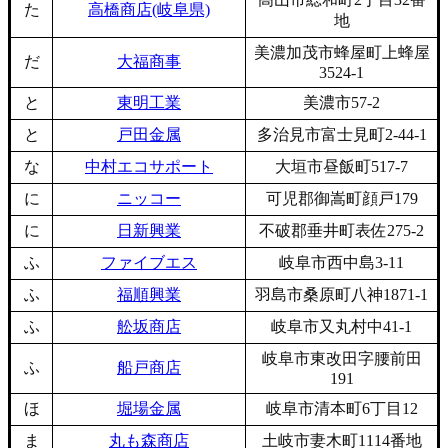
た
高橋商店(岐阜県)
地
美濃加茂市蜂屋町上蜂屋
だ
大福商事
3524-1
と
東明工業
美濃市57-2
と
戸田金属
多治見市富士見町2-44-1
な
中村エコサポート
大垣市昼飯町517-7
に
ニッコー
可児郡御嵩町顔戸179
に
日新興業
不破郡垂井町表佐275-2
ふ
ファイブエス
岐阜市西中島3-11
ふ
福順興業
羽島市桑原町八神1871-1
ふ
舩坂商店
岐阜市又丸村中41-1
岐阜市東改田字腰前田
ふ
船戸商店
191
ほ
堀場金属
岐阜市清本町6丁目12
ま
丸も森商店
土岐市妻木町1114番地