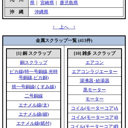
県
｜
宮崎県
｜
鹿児島県
沖 縄
沖縄県
↑ 上へ ↑
金属スクラップ一覧 (413件)
[1] 銅 スクラップ
[10] 雑多 スクラップ
銅スクラップ
エアコン
ピカ線(特一号銅線,光特
エアコンラジエーター
号銅線,ピカ銅)
湯沸器･給湯器
焼一号銅線(くすみ線)
黒モーター
二号銅線
モーター
エナメル線(太)
コイル(モーターコア)A
エナメル線(細)
コイル(モーターコア)B
エナメル線(紙付)
コイル(モーターコア)鉄