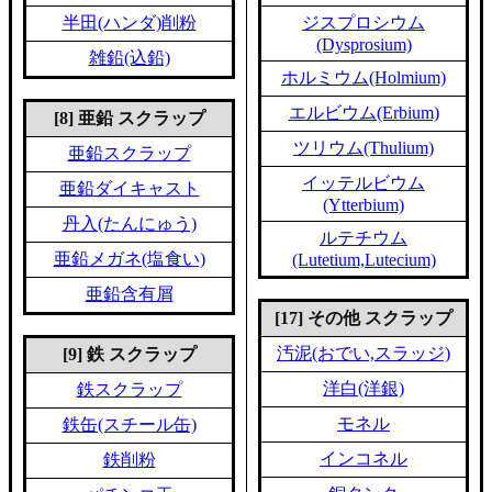
半田(ハンダ)削粉
ジスプロシウム
(Dysprosium)
雑鉛(込鉛)
ホルミウム(Holmium)
エルビウム(Erbium)
[8] 亜鉛 スクラップ
ツリウム(Thulium)
亜鉛スクラップ
イッテルビウム
亜鉛ダイキャスト
(Ytterbium)
丹入(たんにゅう)
ルテチウム
亜鉛メガネ(塩食い)
(Lutetium,Lutecium)
亜鉛含有屑
[17] その他 スクラップ
汚泥(おでい,スラッジ)
[9] 鉄 スクラップ
洋白(洋銀)
鉄スクラップ
モネル
鉄缶(スチール缶)
インコネル
鉄削粉