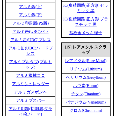
IC(集積回路)正方形 セラ
アルミ鍋(上)
ミック 黒
アルミ鍋(下)
IC(集積回路)正方形 プラ
アルミ印刷版(PS版)
スチック 黒
アルミ缶(UBC)バラ
基板金メッキ端子
アルミ缶(UBC)プレス
[15] レアメタル スクラ
アルミ缶(UBC)ハードプ
ップ
レス
レアメタル(Rare Metal)
アルミプルタブ(プルト
ップ)
リチウム(Lithium)
アルミ機械コロ
ベリリウム(Beryllium)
アルミシュレッダー
ホウ素(Boron)
アルミガスボンベ
チタン(Titanium)
アルミブスバー
バナジウム(Vanadium)
アルミ削粉(切削屑,ダラ
クロム(Chromium)
イ粉,パーマ)