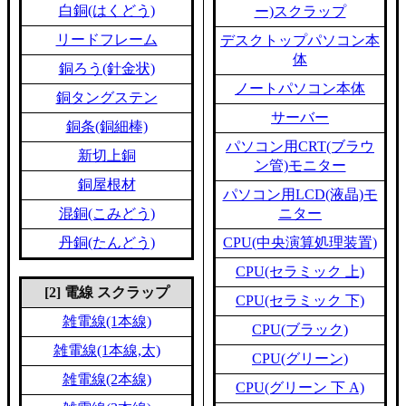
白銅(はくどう)
ー)スクラップ
リードフレーム
デスクトップパソコン本
体
銅ろう(針金状)
ノートパソコン本体
銅タングステン
サーバー
銅条(銅細棒)
パソコン用CRT(ブラウ
新切上銅
ン管)モニター
銅屋根材
パソコン用LCD(液晶)モ
混銅(こみどう)
ニター
丹銅(たんどう)
CPU(中央演算処理装置)
CPU(セラミック 上)
[2] 電線 スクラップ
CPU(セラミック 下)
雑電線(1本線)
CPU(ブラック)
雑電線(1本線,太)
CPU(グリーン)
雑電線(2本線)
CPU(グリーン 下 A)