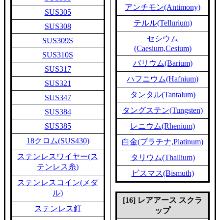
アンチモン(Antimony)
SUS305
テルル(Tellurium)
SUS308
セシウム
SUS309S
(Caesium,Cesium)
SUS310S
バリウム(Barium)
SUS317
ハフニウム(Hafnium)
SUS321
タンタル(Tantalum)
SUS347
タングステン(Tungsten)
SUS384
SUS385
レニウム(Rhenium)
18クロム(SUS430)
白金(プラチナ,Platinum)
ステンレスワイヤー(ス
タリウム(Thallium)
テンレス糸)
ビスマス(Bismuth)
ステンレスコイン(メダ
ル)
[16] レアアース スクラ
ステンレス釘
ップ