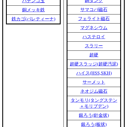
銅タンク
パチンコ玉
サマコバ磁石
銅メッキ鉄
フェライト磁石
鉄カゴ(パレティーナ)
マグネシウム
ハステロイ
スラリー
超硬
超硬スラッジ(超硬汚泥)
ハイス(HSS,SKH)
サーメット
ネオジム磁石
タンモリ(タングステン
＋モリブデン)
銀ろう(針金状)
銀ろう(板状)