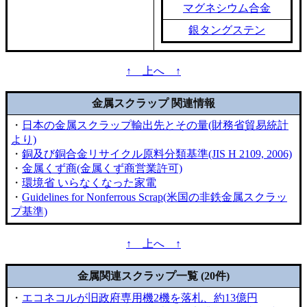
マグネシウム合金
銀タングステン
↑ 上へ ↑
金属スクラップ 関連情報
・
日本の金属スクラップ輸出先とその量(財務省貿易統計
より)
・
銅及び銅合金リサイクル原料分類基準(JIS H 2109, 2006)
・
金属くず商(金属くず商営業許可)
・
環境省 いらなくなった家電
・
Guidelines for Nonferrous Scrap(米国の非鉄金属スクラッ
プ基準)
↑ 上へ ↑
金属関連スクラップ一覧 (20件)
・
エコネコルが旧政府専用機2機を落札、約13億円