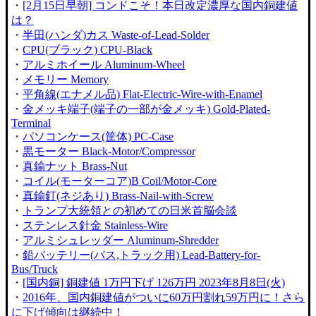
・
[2月15日早朝] コンドこそ！本日改定濃厚な国内銅建値
は？
・
半田(ハンダ)カス Waste-of-Lead-Solder
・
CPU(ブラック) CPU-Black
・
アルミホイール Aluminum-Wheel
・
メモリー Memory
・
平角線(エナメル品) Flat-Electric-Wire-with-Enamel
・
金メッキ端子(端子の一部が金メッキ) Gold-Plated-
Terminal
・
パソコンケース(筐体) PC-Case
・
黒モーター Black-Motor/Compressor
・
真鍮ナット Brass-Nut
・
コイル(モーターコア)B Coil/Motor-Core
・
真鍮釘(ネジあり) Brass-Nail-with-Screw
・
トランプ大統領との初めての日米首脳会談
・
ステンレス針金 Stainless-Wire
・
アルミシュレッダー Aluminum-Shredder
・
鉛バッテリー(バス,トラック用) Lead-Battery-for-
Bus/Truck
・
[国内銅] 銅建値 1万円下げ 126万円 2023年8月8日(火)
・
2016年、国内銅建値がついに60万円割れ59万円に！さら
に下げ傾向は継続中！