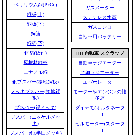
ベリリウム銅(BeCu)
ガスメーター
銅板(上)
ステンレス水筒
銅板(下)
ガスコンロ
銅箔
自転車用バッテリー
銅箔(下)
銅箔(紙付)
[11] 自動車 スクラップ
屋根材銅板
自動車ラジエーター
エナメル銅
半銅ラジエーター
銅ブスバー(接地銅板)
エバポレーター
メッキブスバー(接地銅
モーターやエンジンの雑
板)
多屑
ブスバー(錫メッキ)
ダイナモ(オルタネータ
ー)
ブスバー(ニッケルメッ
キ)
セルモーター(スタータ
ー)
ブスバー(鉛,半田メッキ)