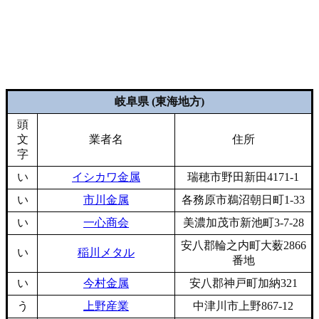
岐阜県 (東海地方)
頭
文
業者名
住所
字
い
イシカワ金属
瑞穂市野田新田4171-1
い
市川金属
各務原市鵜沼朝日町1-33
い
一心商会
美濃加茂市新池町3-7-28
安八郡輪之内町大薮2866
い
稲川メタル
番地
い
今村金属
安八郡神戸町加納321
う
上野産業
中津川市上野867-12