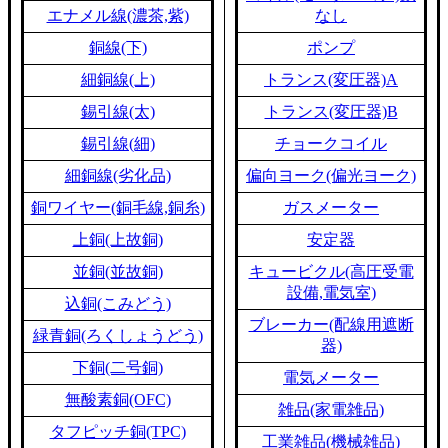
エナメル線(濃茶,紫)
なし
銅線(下)
ポンプ
細銅線(上)
トランス(変圧器)A
錫引線(太)
トランス(変圧器)B
錫引線(細)
チョークコイル
細銅線(劣化品)
偏向ヨーク(偏光ヨーク)
銅ワイヤー(銅毛線,銅糸)
ガスメーター
上銅(上故銅)
安定器
並銅(並故銅)
キュービクル(高圧受電
設備,電気室)
込銅(こみどう)
ブレーカー(配線用遮断
緑青銅(ろくしょうどう)
器)
下銅(二号銅)
電気メーター
無酸素銅(OFC)
雑品(家電雑品)
タフピッチ銅(TPC)
工業雑品(機械雑品)