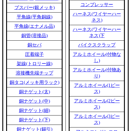
コンプレッサー
ブスバー(銀メッキ)
ハーネス(ワイヤーハー
平角線(平角銅線)
ネス)
平角線(エナメル品)
ハーネス(ワイヤーハー
銅管(溶接品)
ネス)下
銅セパ
バイクスクラップ
圧着端子
アルミホイール(付物な
し)
架線(トロリー線)
アルミホイール(付物あ
溶接機先端チップ
り)
銅タコ(メッキ用ラック)
アルミホイール(1ピー
ス)
銅ナゲット(太)
アルミホイール(2ピー
銅ナゲット(中)
ス)
銅ナゲット(細)
アルミホイール(3ピー
銅ナゲット(下)
ス)
銅ナゲット(錫引)