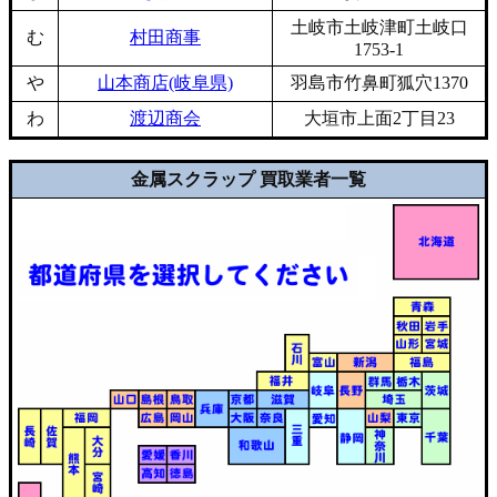
土岐市土岐津町土岐口
む
村田商事
1753-1
や
山本商店(岐阜県)
羽島市竹鼻町狐穴1370
わ
渡辺商会
大垣市上面2丁目23
金属スクラップ 買取業者一覧