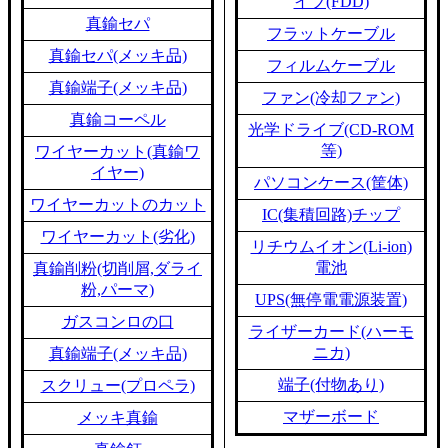
イブ(FDD)
真鍮セパ
フラットケーブル
真鍮セパ(メッキ品)
フィルムケーブル
真鍮端子(メッキ品)
ファン(冷却ファン)
真鍮コーペル
光学ドライブ(CD-ROM
等)
ワイヤーカット(真鍮ワ
イヤー)
パソコンケース(筐体)
ワイヤーカットのカット
IC(集積回路)チップ
ワイヤーカット(劣化)
リチウムイオン(Li-ion)
電池
真鍮削粉(切削屑,ダライ
粉,パーマ)
UPS(無停電電源装置)
ガスコンロの口
ライザーカード(ハーモ
ニカ)
真鍮端子(メッキ品)
端子(付物あり)
スクリュー(プロペラ)
マザーボード
メッキ真鍮