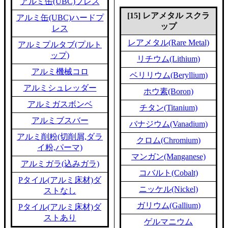
アルミ缶(UBC)プレス
[15] レアメタル スクラ
アルミ缶(UBC)ハードプ
ップ
レス
レアメタル(Rare Metal)
アルミプルタブ(プルト
ップ)
リチウム(Lithium)
アルミ機械コロ
ベリリウム(Beryllium)
アルミシュレッダー
ホウ素(Boron)
アルミガスボンベ
チタン(Titanium)
アルミブスバー
バナジウム(Vanadium)
アルミ削粉(切削屑,ダラ
クロム(Chromium)
イ粉,パーマ)
マンガン(Manganese)
アルミガラ(込みガラ)
コバルト(Cobalt)
Pタイル(アルミ床材)ダ
ニッケル(Nickel)
ストなし
ガリウム(Gallium)
Pタイル(アルミ床材)ダ
ストあり
ゲルマニウム