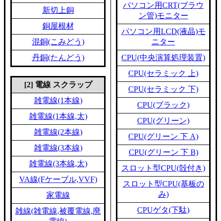
パソコン用CRT(ブラウ
新切上銅
ン管)モニター
銅屋根材
パソコン用LCD(液晶)モ
混銅(こみどう)
ニター
丹銅(たんどう)
CPU(中央演算処理装置)
CPU(セラミック 上)
[2] 電線 スクラップ
CPU(セラミック 下)
雑電線(1本線)
CPU(ブラック)
雑電線(1本線,太)
CPU(グリーン)
雑電線(2本線)
CPU(グリーン 下 A)
雑電線(3本線)
CPU(グリーン 下 B)
雑電線(3本線,太)
スロット型CPU(殻付き)
VA線(Fケーブル,VVF)
スロット型CPU(基板の
み)
家電線
CPUゲタ(下駄)
雑線(雑電線,被覆電線,廃