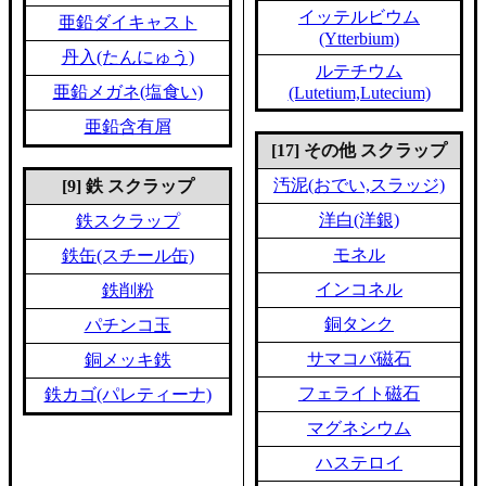
イッテルビウム
亜鉛ダイキャスト
(Ytterbium)
丹入(たんにゅう)
ルテチウム
亜鉛メガネ(塩食い)
(Lutetium,Lutecium)
亜鉛含有屑
[17] その他 スクラップ
汚泥(おでい,スラッジ)
[9] 鉄 スクラップ
洋白(洋銀)
鉄スクラップ
モネル
鉄缶(スチール缶)
インコネル
鉄削粉
銅タンク
パチンコ玉
サマコバ磁石
銅メッキ鉄
フェライト磁石
鉄カゴ(パレティーナ)
マグネシウム
ハステロイ