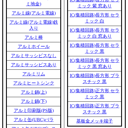
ミ地金)
ミック 紫 窓あり
アルミ線(アルミ電線)
IC(集積回路)長方形 セラ
ミック 白
アルミ線(アルミ電線)鉄
入り
IC(集積回路)長方形 セラ
ミック 白 窓あり
アルミ棒
IC(集積回路)長方形 セラ
アルミホイール
ミック 黒
アルミサッシビスなし
IC(集積回路)長方形 セラ
アルミサッシビスあり
ミック 黒 窓あり
アルミリム
IC(集積回路)長方形 プラ
スチック 黒
アルミヒートシンク
IC(集積回路)正方形 セラ
アルミ鍋(上)
ミック 黒
アルミ鍋(下)
IC(集積回路)正方形 プラ
アルミ印刷版(PS版)
スチック 黒
アルミ缶(UBC)バラ
基板金メッキ端子