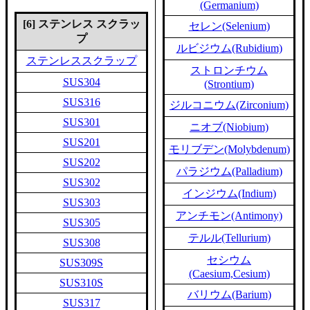
(Germanium)
[6] ステンレス スクラッ
セレン(Selenium)
プ
ルビジウム(Rubidium)
ステンレススクラップ
ストロンチウム
SUS304
(Strontium)
SUS316
ジルコニウム(Zirconium)
SUS301
ニオブ(Niobium)
SUS201
モリブデン(Molybdenum)
SUS202
パラジウム(Palladium)
SUS302
インジウム(Indium)
SUS303
アンチモン(Antimony)
SUS305
テルル(Tellurium)
SUS308
セシウム
SUS309S
(Caesium,Cesium)
SUS310S
バリウム(Barium)
SUS317