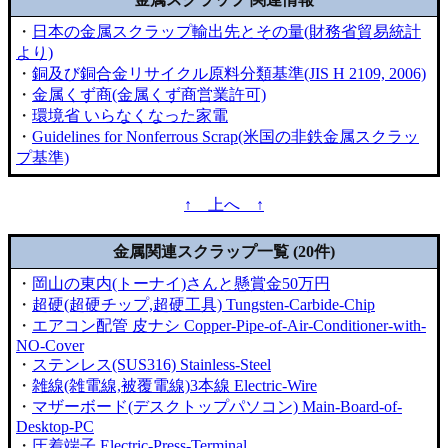
・
日本の金属スクラップ輸出先とその量(財務省貿易統計
より)
・
銅及び銅合金リサイクル原料分類基準(JIS H 2109, 2006)
・
金属くず商(金属くず商営業許可)
・
環境省 いらなくなった家電
・
Guidelines for Nonferrous Scrap(米国の非鉄金属スクラッ
プ基準)
↑ 上へ ↑
金属関連スクラップ一覧 (20件)
・
岡山の東内(トーナイ)さんと懸賞金50万円
・
超硬(超硬チップ,超硬工具) Tungsten-Carbide-Chip
・
エアコン配管 皮ナシ Copper-Pipe-of-Air-Conditioner-with-
NO-Cover
・
ステンレス(SUS316) Stainless-Steel
・
雑線(雑電線,被覆電線)3本線 Electric-Wire
・
マザーボード(デスクトップパソコン) Main-Board-of-
Desktop-PC
・
圧着端子 Electric-Press-Terminal