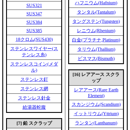
ハフニウム(Hafnium)
SUS321
タンタル(Tantalum)
SUS347
タングステン(Tungsten)
SUS384
SUS385
レニウム(Rhenium)
18クロム(SUS430)
白金(プラチナ,Platinum)
ステンレスワイヤー(ス
タリウム(Thallium)
テンレス糸)
ビスマス(Bismuth)
ステンレスコイン(メダ
ル)
[16] レアアース スクラ
ステンレス釘
ップ
ステンレス網
レアアース(Rare Earth
Element)
ステンレス針金
スカンジウム(Scandium)
給湯器蛇腹
イットリウム(Yttrium)
ランタン(Lanthanum)
[7] 鉛 スクラップ