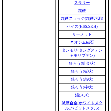
スラリー
超硬
超硬スラッジ(超硬汚泥)
ハイス(HSS,SKH)
サーメット
ネオジム磁石
タンモリ(タングステン
＋モリブデン)
銀ろう(針金状)
銀ろう(板状)
銀ろう(糸状)
銀ろう(枠状)
錫(スズ)
減摩合金(ホワイトメタ
ル,バビットメタル)