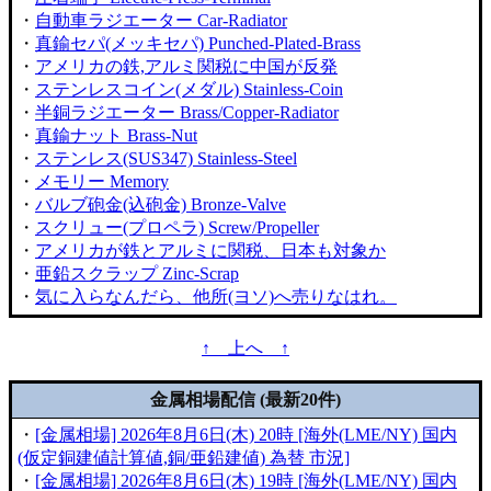
・
自動車ラジエーター Car-Radiator
・
真鍮セパ(メッキセパ) Punched-Plated-Brass
・
アメリカの鉄,アルミ関税に中国が反発
・
ステンレスコイン(メダル) Stainless-Coin
・
半銅ラジエーター Brass/Copper-Radiator
・
真鍮ナット Brass-Nut
・
ステンレス(SUS347) Stainless-Steel
・
メモリー Memory
・
バルブ砲金(込砲金) Bronze-Valve
・
スクリュー(プロペラ) Screw/Propeller
・
アメリカが鉄とアルミに関税、日本も対象か
・
亜鉛スクラップ Zinc-Scrap
・
気に入らなんだら、他所(ヨソ)へ売りなはれ。
↑ 上へ ↑
金属相場配信 (最新20件)
・
[金属相場] 2026年8月6日(木) 20時 [海外(LME/NY) 国内
(仮定銅建値計算値,銅/亜鉛建値) 為替 市況]
・
[金属相場] 2026年8月6日(木) 19時 [海外(LME/NY) 国内