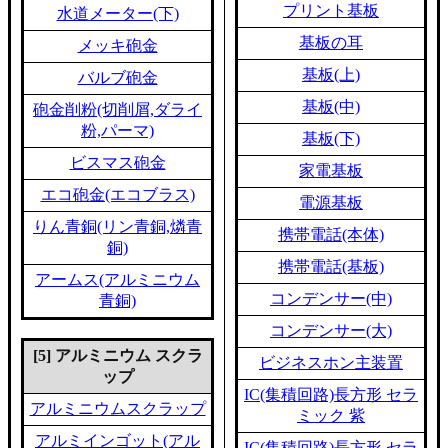
プリント基板
水道メーター(下)
基板の耳
メッキ砲金
基板(上)
バルブ砲金
基板(中)
砲金削粉(切削屑,ダライ
粉,パーマ)
基板(下)
ビスマス砲金
家電基板
エコ砲金(エコブラス)
電源基板
りん青銅(リン青銅,燐青
携帯電話(本体)
銅)
携帯電話(基板)
アームス(アルミニウム
コンデンサー(中)
青銅)
コンデンサー(大)
[5] アルミニウム スクラ
ビジネスホン主装置
ップ
IC(集積回路)長方形 セラ
アルミニウムスクラップ
ミック 紫
アルミインゴット(アル
IC(集積回路)長方形 セラ