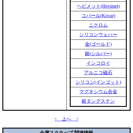
ヘビメット(Hevimet)
コバール(Kovar)
ニクロム
シリコンウェハー
金(ゴールド)
銀(シルバー)
インコロイ
アルニコ磁石
シリコン(インゴット)
マグネシウム合金
銀タングステン
↑ 上へ ↑
金属スクラップ 関連情報