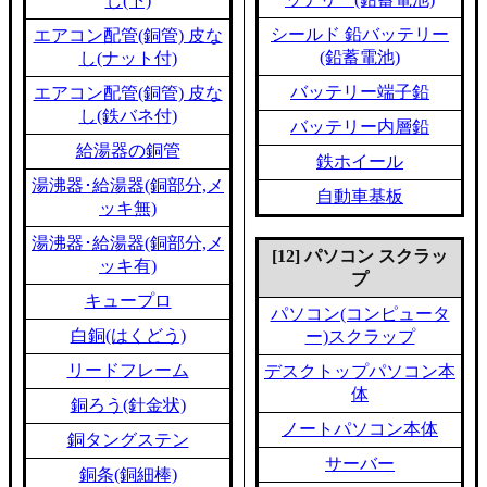
し(下)
シールド 鉛バッテリー
エアコン配管(銅管) 皮な
(鉛蓄電池)
し(ナット付)
バッテリー端子鉛
エアコン配管(銅管) 皮な
し(鉄バネ付)
バッテリー内層鉛
給湯器の銅管
鉄ホイール
湯沸器･給湯器(銅部分,メ
自動車基板
ッキ無)
湯沸器･給湯器(銅部分,メ
[12] パソコン スクラッ
ッキ有)
プ
キュープロ
パソコン(コンピュータ
白銅(はくどう)
ー)スクラップ
リードフレーム
デスクトップパソコン本
体
銅ろう(針金状)
ノートパソコン本体
銅タングステン
サーバー
銅条(銅細棒)