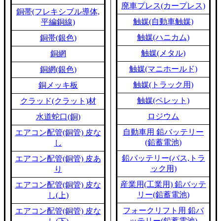
廃車プレス(カープレス)
銅帯(フレキシブル導体,
触媒(自動車触媒)
平編銅線)
触媒(ハニカム)
銅帯(銀色)
触媒(メタル)
銅網
触媒(マニホールド)
銅網(銀色)
触媒(トラック用)
銅メッキ板
触媒(ペレット)
クラッド(クラット)材
ロジウム
水道蛇口(銅)
自動車用 鉛バッテリー
エアコン配管(銅管) 皮な
(鉛蓄電池)
し
鉛バッテリー(バス,トラ
エアコン配管(銅管) 皮あ
ック用)
り
産業用(工業用) 鉛バッテ
エアコン配管(銅管) 皮な
リー(鉛蓄電池)
し(上)
フォークリフト用 鉛バ
エアコン配管(銅管) 皮な
ッテリー(鉛蓄電池)