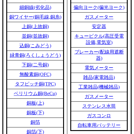
細銅線(劣化品)
偏向ヨーク(偏光ヨーク)
銅ワイヤー(銅毛線,銅糸)
ガスメーター
上銅(上故銅)
安定器
並銅(並故銅)
キュービクル(高圧受電
設備,電気室)
込銅(こみどう)
ブレーカー(配線用遮断
緑青銅(ろくしょうどう)
器)
下銅(二号銅)
電気メーター
無酸素銅(OFC)
雑品(家電雑品)
タフピッチ銅(TPC)
工業雑品(機械雑品)
ベリリウム銅(BeCu)
ガスメーター
銅板(上)
ステンレス水筒
銅板(下)
ガスコンロ
銅箔
自転車用バッテリー
銅箔(下)