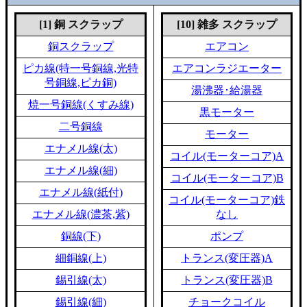
[1] 銅 スクラップ
[10] 雑多 スクラップ
銅スクラップ
エアコン
ピカ線(特一号銅線,光特
エアコンラジエーター
号銅線,ピカ銅)
湯沸器･給湯器
焼一号銅線(くすみ線)
黒モーター
二号銅線
モーター
エナメル線(太)
コイル(モーターコア)A
エナメル線(細)
コイル(モーターコア)B
エナメル線(紙付)
コイル(モーターコア)鉄
エナメル線(濃茶,紫)
なし
銅線(下)
ポンプ
細銅線(上)
トランス(変圧器)A
錫引線(太)
トランス(変圧器)B
錫引線(細)
チョークコイル