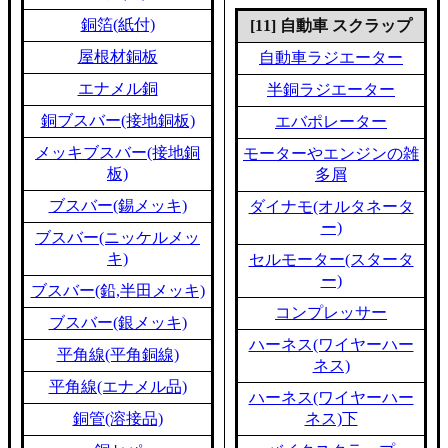
銅箔(紙付)
[11] 自動車 スクラップ
屋根材銅板
自動車ラジエーター
エナメル銅
半銅ラジエーター
銅ブスバー(接地銅板)
エバポレーター
メッキブスバー(接地銅
モーターやエンジンの雑
板)
多屑
ブスバー(錫メッキ)
ダイナモ(オルタネータ
ー)
ブスバー(ニッケルメッ
キ)
セルモーター(スタータ
ー)
ブスバー(鉛,半田メッキ)
コンプレッサー
ブスバー(銀メッキ)
ハーネス(ワイヤーハー
平角線(平角銅線)
ネス)
平角線(エナメル品)
ハーネス(ワイヤーハー
銅管(溶接品)
ネス)下