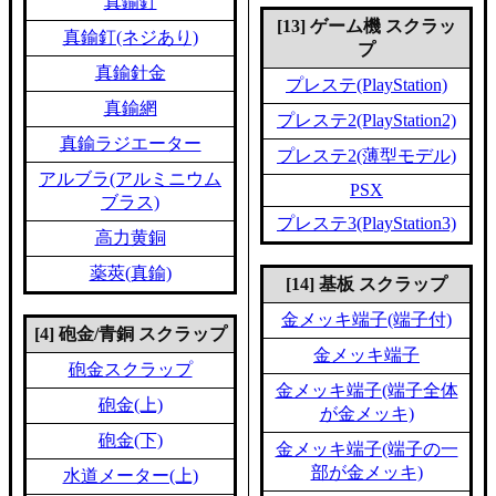
真鍮釘
[13] ゲーム機 スクラッ
真鍮釘(ネジあり)
プ
真鍮針金
プレステ(PlayStation)
真鍮網
プレステ2(PlayStation2)
真鍮ラジエーター
プレステ2(薄型モデル)
アルブラ(アルミニウム
PSX
ブラス)
プレステ3(PlayStation3)
高力黄銅
薬莢(真鍮)
[14] 基板 スクラップ
金メッキ端子(端子付)
[4] 砲金/青銅 スクラップ
金メッキ端子
砲金スクラップ
金メッキ端子(端子全体
砲金(上)
が金メッキ)
砲金(下)
金メッキ端子(端子の一
部が金メッキ)
水道メーター(上)