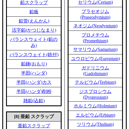
セリウム(Cerium)
鉛スクラップ
プラセオジム
鉛板
(Praseodymium)
鉛管(えんかん)
ネオジム(Neodymium)
活字鉛(かつじなまり)
プロメチウム
バランスウェイト(鉛の
(Promethium)
み)
サマリウム(Samarium)
バランスウェイト(鉄付)
ユウロピウム(Europium)
鉛錘(おもり)
ガドリニウム
半田(ハンダ)
(Gadolinium)
半田(ハンダ)カス
テルビウム(Terbium)
半田(ハンダ)削粉
ジスプロシウム
(Dysprosium)
雑鉛(込鉛)
ホルミウム(Holmium)
エルビウム(Erbium)
[8] 亜鉛 スクラップ
ツリウム(Thulium)
亜鉛スクラップ