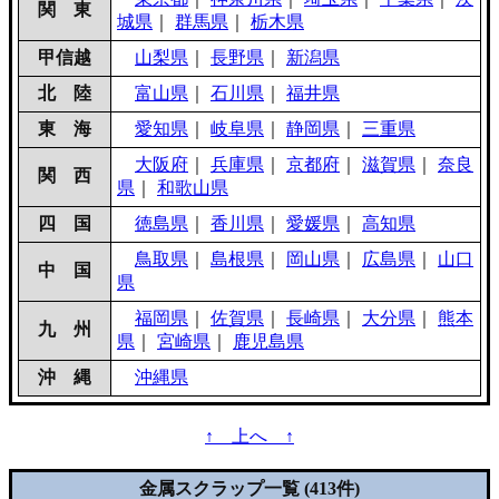
関 東
城県
｜
群馬県
｜
栃木県
甲信越
山梨県
｜
長野県
｜
新潟県
北 陸
富山県
｜
石川県
｜
福井県
東 海
愛知県
｜
岐阜県
｜
静岡県
｜
三重県
大阪府
｜
兵庫県
｜
京都府
｜
滋賀県
｜
奈良
関 西
県
｜
和歌山県
四 国
徳島県
｜
香川県
｜
愛媛県
｜
高知県
鳥取県
｜
島根県
｜
岡山県
｜
広島県
｜
山口
中 国
県
福岡県
｜
佐賀県
｜
長崎県
｜
大分県
｜
熊本
九 州
県
｜
宮崎県
｜
鹿児島県
沖 縄
沖縄県
↑ 上へ ↑
金属スクラップ一覧 (413件)