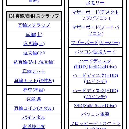
電線)
メモリー
マザーボード(デスクト
[3] 真鍮/黄銅 スクラップ
ップパソコン)
真鍮スクラップ
マザーボード(ノートパ
ソコン)
真鍮(上)
マザーボード(サーバー)
込真鍮(上)
パソコン拡張カード
込真鍮(下)
ハードディスク
込真鍮(込中,混真鍮)
(HDD,HardDiskDrive)
真鍮ナット
ハードディスク(HDD)
真鍮ナット(銅付き)
(3.5インチ)
棒中(棒鍮)
ハードディスク(HDD)
(2.5インチ)
真鍮 条
SSD(Solid State Drive)
真鍮コイン(メダル)
パソコン電源
バイメダル
フロッピーディスクドラ
水道蛇口類