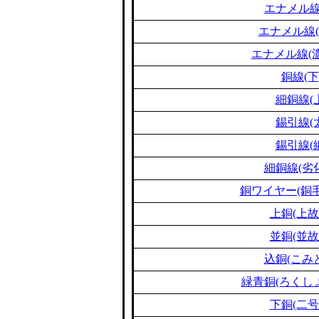
エナメル線
エナメル線(
エナメル線(濃
銅線(下
細銅線(
錫引線(
錫引線(
細銅線(劣
銅ワイヤー(銅毛
上銅(上故
並銅(並故
込銅(こみ
緑青銅(ろくし
下銅(二号