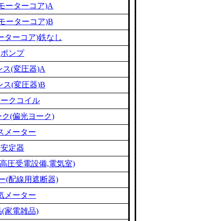
モーターコア)A
モーターコア)B
ーターコア)鉄なし
ポンプ
ス(変圧器)A
ス(変圧器)B
ョークコイル
ク(偏光ヨーク)
スメーター
安定器
高圧受電設備,電気室)
ー(配線用遮断器)
気メーター
(家電雑品)