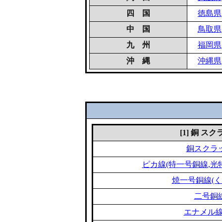
四 国
徳島県
中 国
鳥取県
九 州
福岡県
沖 縄
沖縄県
[1] 銅 ス
銅スクラ
ピカ線(特一号銅線,光
焼一号銅線(く
二号銅
エナメル線