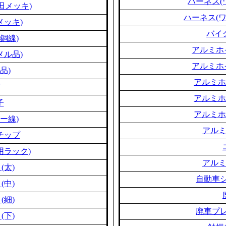
ハーネス(
田メッキ)
ハーネス(
メッキ)
バイ
銅線)
アルミホ
メル品)
アルミホ
品)
アルミホ
アルミホ
子
アルミホ
ー線)
アル
チップ
用ラック)
アル
(太)
自動車シ
(中)
(細)
廃車プレ
(下)