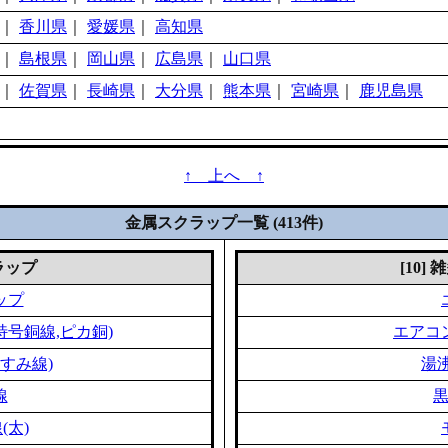
｜
香川県
｜
愛媛県
｜
高知県
｜
島根県
｜
岡山県
｜
広島県
｜
山口県
｜
佐賀県
｜
長崎県
｜
大分県
｜
熊本県
｜
宮崎県
｜
鹿児島県
↑ 上へ ↑
金属スクラップ一覧 (413件)
クラップ
[10]
ップ
特号銅線,ピカ銅)
エアコ
すみ線)
湯
線
(太)