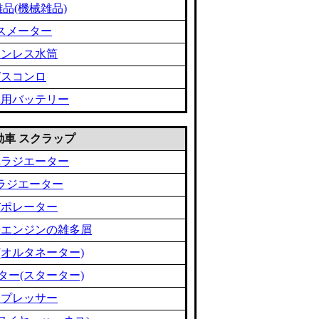
品(機械雑品)
スメーター
テンレス水筒
ガスコンロ
車用バッテリー
 自動車 スクラップ
車ラジエーター
ラジエーター
バポレーター
やエンジンの雑多屑
(オルタネーター)
ター(スターター)
ンプレッサー