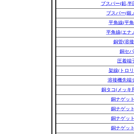
ブスバー(鉛,半
ブスバー(銀
平角線(平角
平角線(エナ
銅管(溶接
銅セパ
圧着端
架線(トロリ
溶接機先端
銅タコ(メッキ
銅ナゲット
銅ナゲット
銅ナゲット
銅ナゲット