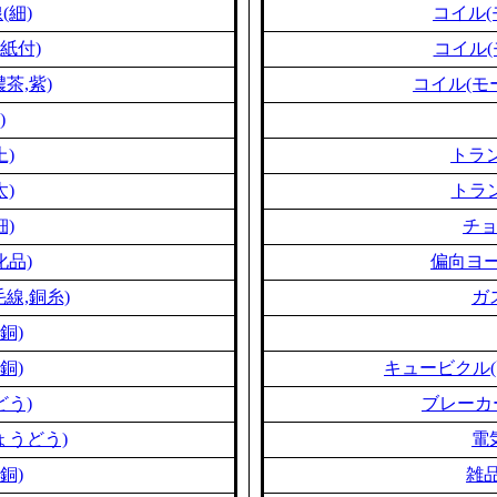
(細)
コイル(
紙付)
コイル(
茶,紫)
コイル(モ
)
上)
トラン
太)
トラン
細)
チ
化品)
偏向ヨー
線,銅糸)
ガ
銅)
銅)
キュービクル(
どう)
ブレーカ
ょうどう)
電
銅)
雑品