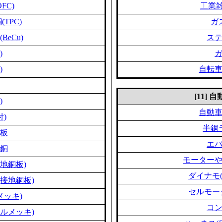
FC)
工業雑
TPC)
ガ
eCu)
ス
)
)
自転
[11]
)
自動
付)
半銅
板
エ
銅
モーター
地銅板)
ダイナモ
接地銅板)
セルモー
メッキ)
コ
ルメッキ)