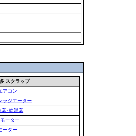
 雑多 スクラップ
エアコン
ンラジエーター
沸器･給湯器
黒モーター
モーター