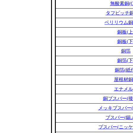
無酸素銅(O
タフピッチ銅(
ベリリウム銅(B
銅板(上
銅板(下
銅箔
銅箔(下
銅箔(紙
屋根材銅
エナメル
銅ブスバー(接
メッキブスバー(
ブスバー(錫
ブスバー(ニッケ