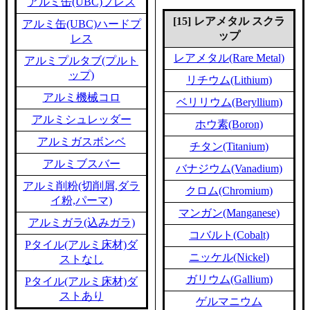
アルミ缶(UBC)プレス
[15] レアメタル スクラ
アルミ缶(UBC)ハードプ
ップ
レス
レアメタル(Rare Metal)
アルミプルタブ(プルト
ップ)
リチウム(Lithium)
アルミ機械コロ
ベリリウム(Beryllium)
アルミシュレッダー
ホウ素(Boron)
アルミガスボンベ
チタン(Titanium)
アルミブスバー
バナジウム(Vanadium)
アルミ削粉(切削屑,ダラ
クロム(Chromium)
イ粉,パーマ)
マンガン(Manganese)
アルミガラ(込みガラ)
コバルト(Cobalt)
Pタイル(アルミ床材)ダ
ニッケル(Nickel)
ストなし
ガリウム(Gallium)
Pタイル(アルミ床材)ダ
ストあり
ゲルマニウム