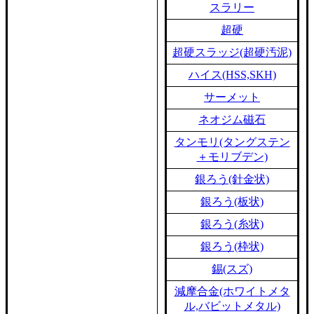
スラリー
超硬
超硬スラッジ(超硬汚泥)
ハイス(HSS,SKH)
サーメット
ネオジム磁石
タンモリ(タングステン
＋モリブデン)
銀ろう(針金状)
銀ろう(板状)
銀ろう(糸状)
銀ろう(枠状)
錫(スズ)
減摩合金(ホワイトメタ
ル,バビットメタル)