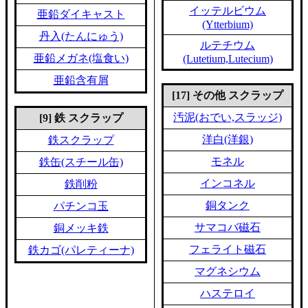
イッテルビウム
亜鉛ダイキャスト
(Ytterbium)
丹入(たんにゅう)
ルテチウム
亜鉛メガネ(塩食い)
(Lutetium,Lutecium)
亜鉛含有屑
[17] その他 スクラップ
汚泥(おでい,スラッジ)
[9] 鉄 スクラップ
洋白(洋銀)
鉄スクラップ
モネル
鉄缶(スチール缶)
インコネル
鉄削粉
銅タンク
パチンコ玉
サマコバ磁石
銅メッキ鉄
フェライト磁石
鉄カゴ(パレティーナ)
マグネシウム
ハステロイ