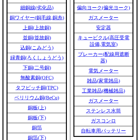
細銅線(劣化品)
偏向ヨーク(偏光ヨーク)
銅ワイヤー(銅毛線,銅糸)
ガスメーター
上銅(上故銅)
安定器
並銅(並故銅)
キュービクル(高圧受電
設備,電気室)
込銅(こみどう)
ブレーカー(配線用遮断
緑青銅(ろくしょうどう)
器)
下銅(二号銅)
電気メーター
無酸素銅(OFC)
雑品(家電雑品)
タフピッチ銅(TPC)
工業雑品(機械雑品)
ベリリウム銅(BeCu)
ガスメーター
銅板(上)
ステンレス水筒
銅板(下)
ガスコンロ
銅箔
自転車用バッテリー
銅箔(下)