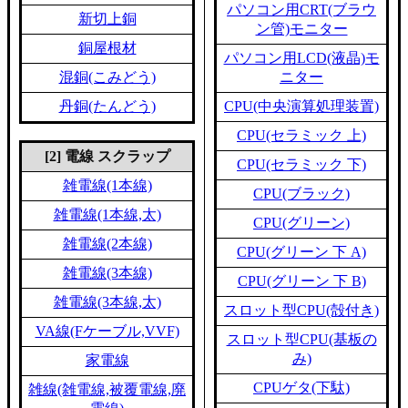
パソコン用CRT(ブラウ
新切上銅
ン管)モニター
銅屋根材
パソコン用LCD(液晶)モ
混銅(こみどう)
ニター
丹銅(たんどう)
CPU(中央演算処理装置)
CPU(セラミック 上)
[2] 電線 スクラップ
CPU(セラミック 下)
雑電線(1本線)
CPU(ブラック)
雑電線(1本線,太)
CPU(グリーン)
雑電線(2本線)
CPU(グリーン 下 A)
雑電線(3本線)
CPU(グリーン 下 B)
雑電線(3本線,太)
スロット型CPU(殻付き)
VA線(Fケーブル,VVF)
スロット型CPU(基板の
み)
家電線
CPUゲタ(下駄)
雑線(雑電線,被覆電線,廃