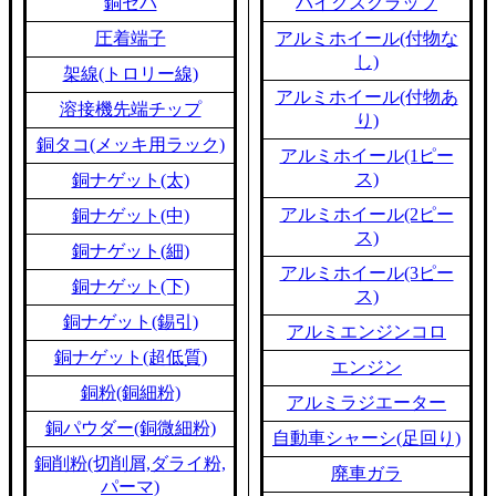
銅セパ
バイクスクラップ
圧着端子
アルミホイール(付物な
し)
架線(トロリー線)
アルミホイール(付物あ
溶接機先端チップ
り)
銅タコ(メッキ用ラック)
アルミホイール(1ピー
ス)
銅ナゲット(太)
アルミホイール(2ピー
銅ナゲット(中)
ス)
銅ナゲット(細)
アルミホイール(3ピー
銅ナゲット(下)
ス)
銅ナゲット(錫引)
アルミエンジンコロ
銅ナゲット(超低質)
エンジン
銅粉(銅細粉)
アルミラジエーター
銅パウダー(銅微細粉)
自動車シャーシ(足回り)
銅削粉(切削屑,ダライ粉,
廃車ガラ
パーマ)