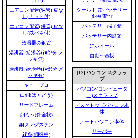
し(下)
シールド 鉛バッテリー
エアコン配管(銅管) 皮な
(鉛蓄電池)
し(ナット付)
バッテリー端子鉛
エアコン配管(銅管) 皮な
し(鉄バネ付)
バッテリー内層鉛
給湯器の銅管
鉄ホイール
湯沸器･給湯器(銅部分,メ
自動車基板
ッキ無)
湯沸器･給湯器(銅部分,メ
[12] パソコン スクラッ
ッキ有)
プ
キュープロ
パソコン(コンピュータ
白銅(はくどう)
ー)スクラップ
リードフレーム
デスクトップパソコン本
体
銅ろう(針金状)
ノートパソコン本体
銅タングステン
サーバー
銅条(銅細棒)