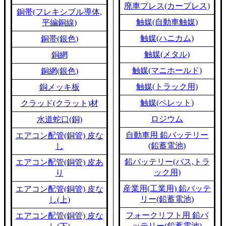
廃車プレス(カープレス)
銅帯(フレキシブル導体,
触媒(自動車触媒)
平編銅線)
触媒(ハニカム)
銅帯(銀色)
触媒(メタル)
銅網
触媒(マニホールド)
銅網(銀色)
触媒(トラック用)
銅メッキ板
触媒(ペレット)
クラッド(クラット)材
ロジウム
水道蛇口(銅)
自動車用 鉛バッテリー
エアコン配管(銅管) 皮な
(鉛蓄電池)
し
鉛バッテリー(バス,トラ
エアコン配管(銅管) 皮あ
ック用)
り
産業用(工業用) 鉛バッテ
エアコン配管(銅管) 皮な
リー(鉛蓄電池)
し(上)
フォークリフト用 鉛バ
エアコン配管(銅管) 皮な
ッテリー(鉛蓄電池)