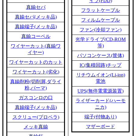
イブ(FDD)
真鍮セパ
フラットケーブル
真鍮セパ(メッキ品)
フィルムケーブル
真鍮端子(メッキ品)
ファン(冷却ファン)
真鍮コーペル
光学ドライブ(CD-ROM
等)
ワイヤーカット(真鍮ワ
イヤー)
パソコンケース(筐体)
ワイヤーカットのカット
IC(集積回路)チップ
ワイヤーカット(劣化)
リチウムイオン(Li-ion)
電池
真鍮削粉(切削屑,ダライ
粉,パーマ)
UPS(無停電電源装置)
ガスコンロの口
ライザーカード(ハーモ
ニカ)
真鍮端子(メッキ品)
端子(付物あり)
スクリュー(プロペラ)
マザーボード
メッキ真鍮