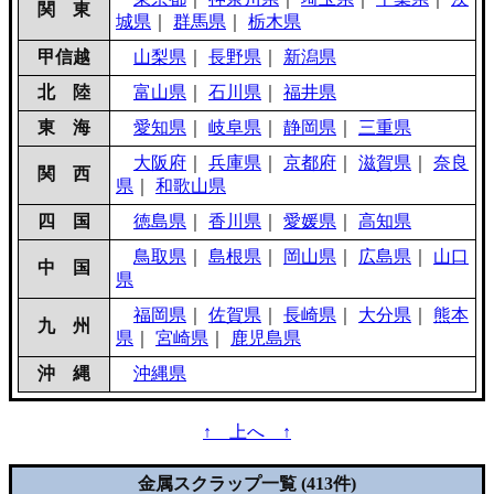
関 東
城県
｜
群馬県
｜
栃木県
甲信越
山梨県
｜
長野県
｜
新潟県
北 陸
富山県
｜
石川県
｜
福井県
東 海
愛知県
｜
岐阜県
｜
静岡県
｜
三重県
大阪府
｜
兵庫県
｜
京都府
｜
滋賀県
｜
奈良
関 西
県
｜
和歌山県
四 国
徳島県
｜
香川県
｜
愛媛県
｜
高知県
鳥取県
｜
島根県
｜
岡山県
｜
広島県
｜
山口
中 国
県
福岡県
｜
佐賀県
｜
長崎県
｜
大分県
｜
熊本
九 州
県
｜
宮崎県
｜
鹿児島県
沖 縄
沖縄県
↑ 上へ ↑
金属スクラップ一覧 (413件)