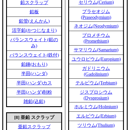
セリウム(Cerium)
鉛スクラップ
プラセオジム
鉛板
(Praseodymium)
鉛管(えんかん)
ネオジム(Neodymium)
活字鉛(かつじなまり)
プロメチウム
バランスウェイト(鉛の
(Promethium)
み)
サマリウム(Samarium)
バランスウェイト(鉄付)
ユウロピウム(Europium)
鉛錘(おもり)
ガドリニウム
半田(ハンダ)
(Gadolinium)
半田(ハンダ)カス
テルビウム(Terbium)
半田(ハンダ)削粉
ジスプロシウム
(Dysprosium)
雑鉛(込鉛)
ホルミウム(Holmium)
エルビウム(Erbium)
[8] 亜鉛 スクラップ
ツリウム(Thulium)
亜鉛スクラップ