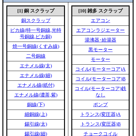
[1] 銅 スクラップ
[10] 雑多 スクラップ
銅スクラップ
エアコン
ピカ線(特一号銅線,光特
エアコンラジエーター
号銅線,ピカ銅)
湯沸器･給湯器
焼一号銅線(くすみ線)
黒モーター
二号銅線
モーター
エナメル線(太)
コイル(モーターコア)A
エナメル線(細)
コイル(モーターコア)B
エナメル線(紙付)
コイル(モーターコア)鉄
エナメル線(濃茶,紫)
なし
銅線(下)
ポンプ
細銅線(上)
トランス(変圧器)A
錫引線(太)
トランス(変圧器)B
錫引線(細)
チョークコイル