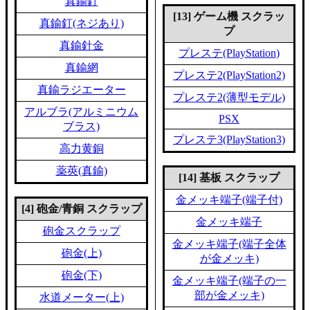
真鍮釘
[13] ゲーム機 スクラッ
真鍮釘(ネジあり)
プ
真鍮針金
プレステ(PlayStation)
真鍮網
プレステ2(PlayStation2)
真鍮ラジエーター
プレステ2(薄型モデル)
アルブラ(アルミニウム
PSX
ブラス)
プレステ3(PlayStation3)
高力黄銅
薬莢(真鍮)
[14] 基板 スクラップ
金メッキ端子(端子付)
[4] 砲金/青銅 スクラップ
金メッキ端子
砲金スクラップ
金メッキ端子(端子全体
砲金(上)
が金メッキ)
砲金(下)
金メッキ端子(端子の一
部が金メッキ)
水道メーター(上)