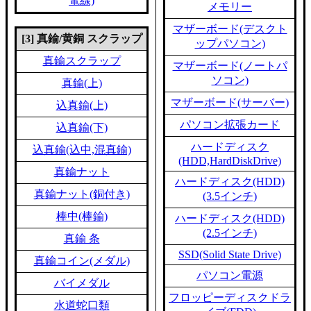
電線)
メモリー
マザーボード(デスクト
[3] 真鍮/黄銅 スクラップ
ップパソコン)
真鍮スクラップ
マザーボード(ノートパ
ソコン)
真鍮(上)
マザーボード(サーバー)
込真鍮(上)
パソコン拡張カード
込真鍮(下)
ハードディスク
込真鍮(込中,混真鍮)
(HDD,HardDiskDrive)
真鍮ナット
ハードディスク(HDD)
真鍮ナット(銅付き)
(3.5インチ)
棒中(棒鍮)
ハードディスク(HDD)
(2.5インチ)
真鍮 条
SSD(Solid State Drive)
真鍮コイン(メダル)
パソコン電源
バイメダル
フロッピーディスクドラ
水道蛇口類