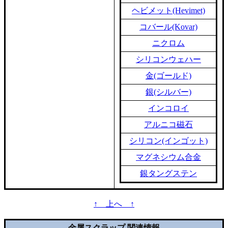
ヘビメット(Hevimet)
コバール(Kovar)
ニクロム
シリコンウェハー
金(ゴールド)
銀(シルバー)
インコロイ
アルニコ磁石
シリコン(インゴット)
マグネシウム合金
銀タングステン
↑ 上へ ↑
金属スクラップ 関連情報