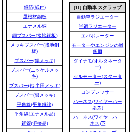
銅箔(紙付)
[11] 自動車 スクラップ
屋根材銅板
自動車ラジエーター
エナメル銅
半銅ラジエーター
銅ブスバー(接地銅板)
エバポレーター
メッキブスバー(接地銅
モーターやエンジンの雑
板)
多屑
ブスバー(錫メッキ)
ダイナモ(オルタネータ
ー)
ブスバー(ニッケルメッ
キ)
セルモーター(スタータ
ー)
ブスバー(鉛,半田メッキ)
コンプレッサー
ブスバー(銀メッキ)
ハーネス(ワイヤーハー
平角線(平角銅線)
ネス)
平角線(エナメル品)
ハーネス(ワイヤーハー
銅管(溶接品)
ネス)下