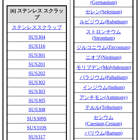
(Germanium)
[6] ステンレス スクラッ
セレン(Selenium)
プ
ルビジウム(Rubidium)
ステンレススクラップ
ストロンチウム
SUS304
(Strontium)
SUS316
ジルコニウム(Zirconium)
SUS301
ニオブ(Niobium)
SUS201
モリブデン(Molybdenum)
SUS202
パラジウム(Palladium)
SUS302
インジウム(Indium)
SUS303
アンチモン(Antimony)
SUS305
テルル(Tellurium)
SUS308
セシウム
SUS309S
(Caesium,Cesium)
SUS310S
バリウム(Barium)
SUS317