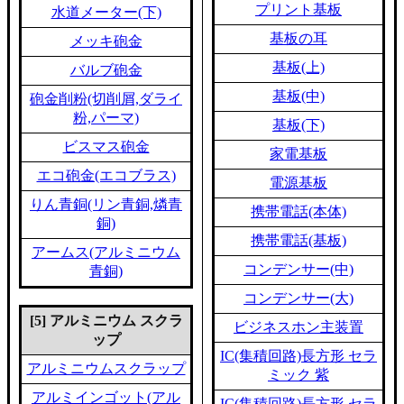
プリント基板
水道メーター(下)
基板の耳
メッキ砲金
基板(上)
バルブ砲金
基板(中)
砲金削粉(切削屑,ダライ
粉,パーマ)
基板(下)
ビスマス砲金
家電基板
エコ砲金(エコブラス)
電源基板
りん青銅(リン青銅,燐青
携帯電話(本体)
銅)
携帯電話(基板)
アームス(アルミニウム
コンデンサー(中)
青銅)
コンデンサー(大)
[5] アルミニウム スクラ
ビジネスホン主装置
ップ
IC(集積回路)長方形 セラ
アルミニウムスクラップ
ミック 紫
アルミインゴット(アル
IC(集積回路)長方形 セラ