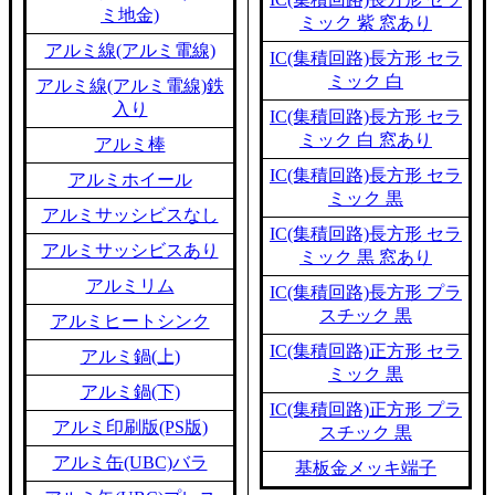
ミ地金)
ミック 紫 窓あり
アルミ線(アルミ電線)
IC(集積回路)長方形 セラ
ミック 白
アルミ線(アルミ電線)鉄
入り
IC(集積回路)長方形 セラ
ミック 白 窓あり
アルミ棒
IC(集積回路)長方形 セラ
アルミホイール
ミック 黒
アルミサッシビスなし
IC(集積回路)長方形 セラ
アルミサッシビスあり
ミック 黒 窓あり
アルミリム
IC(集積回路)長方形 プラ
スチック 黒
アルミヒートシンク
IC(集積回路)正方形 セラ
アルミ鍋(上)
ミック 黒
アルミ鍋(下)
IC(集積回路)正方形 プラ
アルミ印刷版(PS版)
スチック 黒
アルミ缶(UBC)バラ
基板金メッキ端子