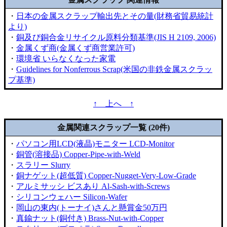
・
日本の金属スクラップ輸出先とその量(財務省貿易統計
より)
・
銅及び銅合金リサイクル原料分類基準(JIS H 2109, 2006)
・
金属くず商(金属くず商営業許可)
・
環境省 いらなくなった家電
・
Guidelines for Nonferrous Scrap(米国の非鉄金属スクラッ
プ基準)
↑ 上へ ↑
金属関連スクラップ一覧 (20件)
・
パソコン用LCD(液晶)モニター LCD-Monitor
・
銅管(溶接品) Copper-Pipe-with-Weld
・
スラリー Slurry
・
銅ナゲット(超低質) Copper-Nugget-Very-Low-Grade
・
アルミサッシ ビスあり Al-Sash-with-Screws
・
シリコンウェハー Silicon-Wafer
・
岡山の東内(トーナイ)さんと懸賞金50万円
・
真鍮ナット(銅付き) Brass-Nut-with-Copper