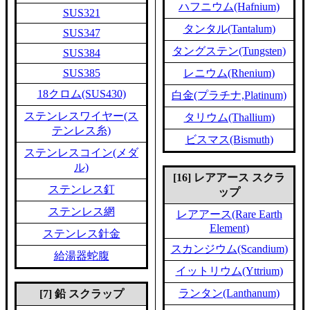
ハフニウム(Hafnium)
SUS321
タンタル(Tantalum)
SUS347
タングステン(Tungsten)
SUS384
SUS385
レニウム(Rhenium)
18クロム(SUS430)
白金(プラチナ,Platinum)
ステンレスワイヤー(ス
タリウム(Thallium)
テンレス糸)
ビスマス(Bismuth)
ステンレスコイン(メダ
ル)
[16] レアアース スクラ
ステンレス釘
ップ
ステンレス網
レアアース(Rare Earth
Element)
ステンレス針金
スカンジウム(Scandium)
給湯器蛇腹
イットリウム(Yttrium)
ランタン(Lanthanum)
[7] 鉛 スクラップ