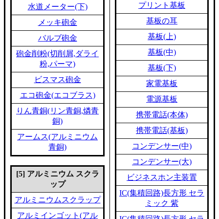
プリント基板
水道メーター(下)
基板の耳
メッキ砲金
基板(上)
バルブ砲金
基板(中)
砲金削粉(切削屑,ダライ
粉,パーマ)
基板(下)
ビスマス砲金
家電基板
エコ砲金(エコブラス)
電源基板
りん青銅(リン青銅,燐青
携帯電話(本体)
銅)
携帯電話(基板)
アームス(アルミニウム
コンデンサー(中)
青銅)
コンデンサー(大)
[5] アルミニウム スクラ
ビジネスホン主装置
ップ
IC(集積回路)長方形 セラ
アルミニウムスクラップ
ミック 紫
アルミインゴット(アル
IC(集積回路)長方形 セラ