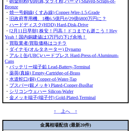
・
砲金削粉(切削屑,ダライ粉,パーマ) Shaved-Scraps-of-
Bronze
・
焼一号銅線(くすみ線) Copper-Wire-1.5-Grade
・
旧政府専用機、1機6.5億円が29億6800万円に？
・
ハードディスク(HDD) Hard-Disk-Drive
・
[2月11日早朝] 株安！円高！ドコまでも逝こう！Hey
Yeah！国内銅建値は3万円の下げ余地！
・
買取業者/買取価格はコチラ
・
ダイナモ(オルタネーター) Dynamo
・
アルミ缶(UBC)ハードプレス Hard-Press-of-Aluminum-
Cans
・
バッテリー端子鉛 Lead-Battery-Terminal
・
薬莢(真鍮) Empty-Cartridge-of-Brass
・
水道蛇口(銅) Copper-of-Water-Tap
・
ブスバー(銀メッキ) Plated-Copper-BusBar
・
シリコンウェハー Silicon-Wafer
・
金メッキ端子(端子付) Gold-Plated-Terminal
↑ 上へ ↑
金属相場配信 (最新20件)