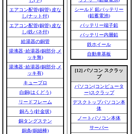
し(下)
シールド 鉛バッテリー
エアコン配管(銅管) 皮な
(鉛蓄電池)
し(ナット付)
バッテリー端子鉛
エアコン配管(銅管) 皮な
し(鉄バネ付)
バッテリー内層鉛
給湯器の銅管
鉄ホイール
湯沸器･給湯器(銅部分,メ
自動車基板
ッキ無)
湯沸器･給湯器(銅部分,メ
[12] パソコン スクラッ
ッキ有)
プ
キュープロ
パソコン(コンピュータ
白銅(はくどう)
ー)スクラップ
リードフレーム
デスクトップパソコン本
体
銅ろう(針金状)
ノートパソコン本体
銅タングステン
サーバー
銅条(銅細棒)