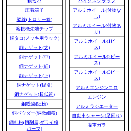
銅セパ
バイクスクラップ
圧着端子
アルミホイール(付物な
し)
架線(トロリー線)
アルミホイール(付物あ
溶接機先端チップ
り)
銅タコ(メッキ用ラック)
アルミホイール(1ピー
ス)
銅ナゲット(太)
アルミホイール(2ピー
銅ナゲット(中)
ス)
銅ナゲット(細)
アルミホイール(3ピー
銅ナゲット(下)
ス)
銅ナゲット(錫引)
アルミエンジンコロ
銅ナゲット(超低質)
エンジン
銅粉(銅細粉)
アルミラジエーター
銅パウダー(銅微細粉)
自動車シャーシ(足回り)
銅削粉(切削屑,ダライ粉,
廃車ガラ
パーマ)