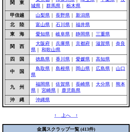
関 東
城県
｜
群馬県
｜
栃木県
甲信越
山梨県
｜
長野県
｜
新潟県
北 陸
富山県
｜
石川県
｜
福井県
東 海
愛知県
｜
岐阜県
｜
静岡県
｜
三重県
大阪府
｜
兵庫県
｜
京都府
｜
滋賀県
｜
奈良
関 西
県
｜
和歌山県
四 国
徳島県
｜
香川県
｜
愛媛県
｜
高知県
鳥取県
｜
島根県
｜
岡山県
｜
広島県
｜
山口
中 国
県
福岡県
｜
佐賀県
｜
長崎県
｜
大分県
｜
熊本
九 州
県
｜
宮崎県
｜
鹿児島県
沖 縄
沖縄県
↑ 上へ ↑
金属スクラップ一覧 (413件)