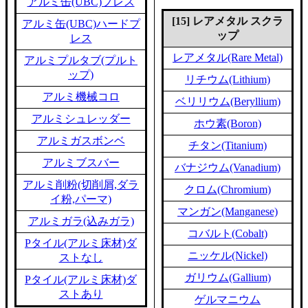
アルミ缶(UBC)プレス
[15] レアメタル スクラ
アルミ缶(UBC)ハードプ
ップ
レス
レアメタル(Rare Metal)
アルミプルタブ(プルト
ップ)
リチウム(Lithium)
アルミ機械コロ
ベリリウム(Beryllium)
アルミシュレッダー
ホウ素(Boron)
アルミガスボンベ
チタン(Titanium)
アルミブスバー
バナジウム(Vanadium)
アルミ削粉(切削屑,ダラ
クロム(Chromium)
イ粉,パーマ)
マンガン(Manganese)
アルミガラ(込みガラ)
コバルト(Cobalt)
Pタイル(アルミ床材)ダ
ニッケル(Nickel)
ストなし
ガリウム(Gallium)
Pタイル(アルミ床材)ダ
ストあり
ゲルマニウム