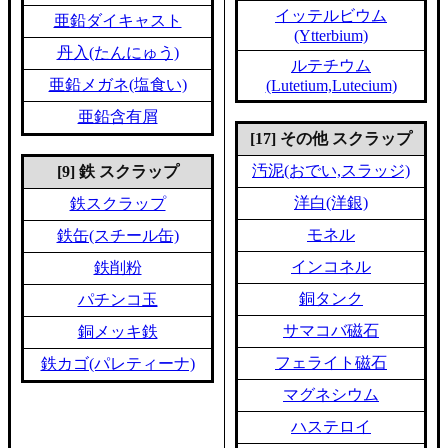
イッテルビウム
亜鉛ダイキャスト
(Ytterbium)
丹入(たんにゅう)
ルテチウム
亜鉛メガネ(塩食い)
(Lutetium,Lutecium)
亜鉛含有屑
[17] その他 スクラップ
汚泥(おでい,スラッジ)
[9] 鉄 スクラップ
洋白(洋銀)
鉄スクラップ
モネル
鉄缶(スチール缶)
インコネル
鉄削粉
銅タンク
パチンコ玉
サマコバ磁石
銅メッキ鉄
フェライト磁石
鉄カゴ(パレティーナ)
マグネシウム
ハステロイ