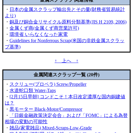
・
日本の金属スクラップ輸出先とその量(財務省貿易統計
より)
・
銅及び銅合金リサイクル原料分類基準(JIS H 2109, 2006)
・
金属くず商(金属くず商営業許可)
・
環境省 いらなくなった家電
・
Guidelines for Nonferrous Scrap(米国の非鉄金属スクラッ
プ基準)
↑ 上へ ↑
金属関連スクラップ一覧 (20件)
・
スクリュー(プロペラ) Screw/Propeller
・
水道蛇口類 Water-Taps
・
[2月15日早朝] コンドこそ！本日改定濃厚な国内銅建値
は？
・
黒モーター Black-Motor/Compressor
・
「日銀金融政策決定会合」および「FOMC」による為替
相場の変動の可能性
・
雑品(家電雑品) Mixed-Scraps-Low-Grade