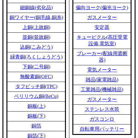
細銅線(劣化品)
偏向ヨーク(偏光ヨーク)
銅ワイヤー(銅毛線,銅糸)
ガスメーター
上銅(上故銅)
安定器
並銅(並故銅)
キュービクル(高圧受電
設備,電気室)
込銅(こみどう)
ブレーカー(配線用遮断
緑青銅(ろくしょうどう)
器)
下銅(二号銅)
電気メーター
無酸素銅(OFC)
雑品(家電雑品)
タフピッチ銅(TPC)
工業雑品(機械雑品)
ベリリウム銅(BeCu)
ガスメーター
銅板(上)
ステンレス水筒
銅板(下)
ガスコンロ
銅箔
自転車用バッテリー
銅箔(下)