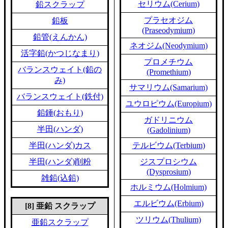
セリウム(Cerium)
鉛スクラップ
プラセオジム
鉛板
(Praseodymium)
鉛管(えんかん)
ネオジム(Neodymium)
活字鉛(かつじなまり)
プロメチウム
バランスウェイト(鉛の
(Promethium)
み)
サマリウム(Samarium)
バランスウェイト(鉄付)
ユウロピウム(Europium)
鉛錘(おもり)
ガドリニウム
半田(ハンダ)
(Gadolinium)
半田(ハンダ)カス
テルビウム(Terbium)
半田(ハンダ)削粉
ジスプロシウム
(Dysprosium)
雑鉛(込鉛)
ホルミウム(Holmium)
エルビウム(Erbium)
[8] 亜鉛 スクラップ
ツリウム(Thulium)
亜鉛スクラップ