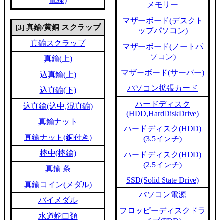
電線)
メモリー
マザーボード(デスクト
[3] 真鍮/黄銅 スクラップ
ップパソコン)
真鍮スクラップ
マザーボード(ノートパ
ソコン)
真鍮(上)
マザーボード(サーバー)
込真鍮(上)
パソコン拡張カード
込真鍮(下)
ハードディスク
込真鍮(込中,混真鍮)
(HDD,HardDiskDrive)
真鍮ナット
ハードディスク(HDD)
真鍮ナット(銅付き)
(3.5インチ)
棒中(棒鍮)
ハードディスク(HDD)
(2.5インチ)
真鍮 条
SSD(Solid State Drive)
真鍮コイン(メダル)
パソコン電源
バイメダル
フロッピーディスクドラ
水道蛇口類