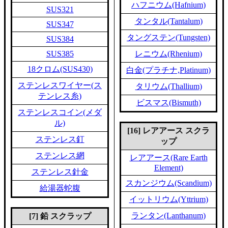
ハフニウム(Hafnium)
SUS321
タンタル(Tantalum)
SUS347
タングステン(Tungsten)
SUS384
SUS385
レニウム(Rhenium)
18クロム(SUS430)
白金(プラチナ,Platinum)
ステンレスワイヤー(ス
タリウム(Thallium)
テンレス糸)
ビスマス(Bismuth)
ステンレスコイン(メダ
ル)
[16] レアアース スクラ
ステンレス釘
ップ
ステンレス網
レアアース(Rare Earth
Element)
ステンレス針金
スカンジウム(Scandium)
給湯器蛇腹
イットリウム(Yttrium)
ランタン(Lanthanum)
[7] 鉛 スクラップ