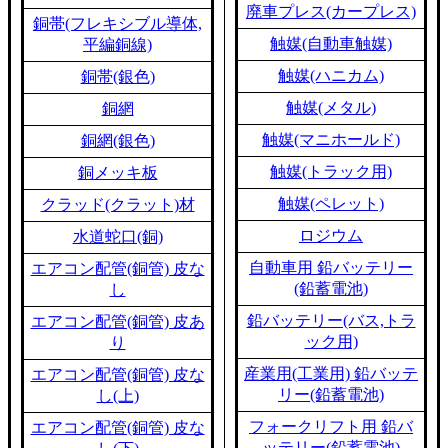
廃車プレス(カープレス)
銅帯(フレキシブル導体,
触媒(自動車触媒)
平編銅線)
触媒(ハニカム)
銅帯(銀色)
触媒(メタル)
銅網
触媒(マニホールド)
銅網(銀色)
触媒(トラック用)
銅メッキ板
触媒(ペレット)
クラッド(クラット)材
ロジウム
水道蛇口(銅)
自動車用 鉛バッテリー
エアコン配管(銅管) 皮な
(鉛蓄電池)
し
鉛バッテリー(バス,トラ
エアコン配管(銅管) 皮あ
ック用)
り
産業用(工業用) 鉛バッテ
エアコン配管(銅管) 皮な
リー(鉛蓄電池)
し(上)
フォークリフト用 鉛バ
エアコン配管(銅管) 皮な
ッテリー(鉛蓄電池)