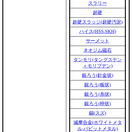
スラリー
超硬
超硬スラッジ(超硬汚泥)
ハイス(HSS,SKH)
サーメット
ネオジム磁石
タンモリ(タングステン
＋モリブデン)
銀ろう(針金状)
銀ろう(板状)
銀ろう(糸状)
銀ろう(枠状)
錫(スズ)
減摩合金(ホワイトメタ
ル,バビットメタル)