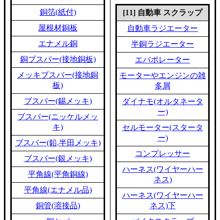
銅箔(紙付)
[11] 自動車 スクラップ
屋根材銅板
自動車ラジエーター
エナメル銅
半銅ラジエーター
銅ブスバー(接地銅板)
エバポレーター
メッキブスバー(接地銅
モーターやエンジンの雑
板)
多屑
ブスバー(錫メッキ)
ダイナモ(オルタネータ
ー)
ブスバー(ニッケルメッ
キ)
セルモーター(スタータ
ー)
ブスバー(鉛,半田メッキ)
コンプレッサー
ブスバー(銀メッキ)
ハーネス(ワイヤーハー
平角線(平角銅線)
ネス)
平角線(エナメル品)
ハーネス(ワイヤーハー
銅管(溶接品)
ネス)下