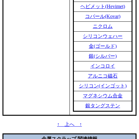
ヘビメット(Hevimet)
コバール(Kovar)
ニクロム
シリコンウェハー
金(ゴールド)
銀(シルバー)
インコロイ
アルニコ磁石
シリコン(インゴット)
マグネシウム合金
銀タングステン
↑ 上へ ↑
金属スクラップ 関連情報