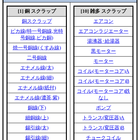
[1] 銅 スクラップ
[10] 雑多 スクラップ
銅スクラップ
エアコン
ピカ線(特一号銅線,光特
エアコンラジエーター
号銅線,ピカ銅)
湯沸器･給湯器
焼一号銅線(くすみ線)
黒モーター
二号銅線
モーター
エナメル線(太)
コイル(モーターコア)A
エナメル線(細)
コイル(モーターコア)B
エナメル線(紙付)
コイル(モーターコア)鉄
エナメル線(濃茶,紫)
なし
銅線(下)
ポンプ
細銅線(上)
トランス(変圧器)A
錫引線(太)
トランス(変圧器)B
錫引線(細)
チョークコイル