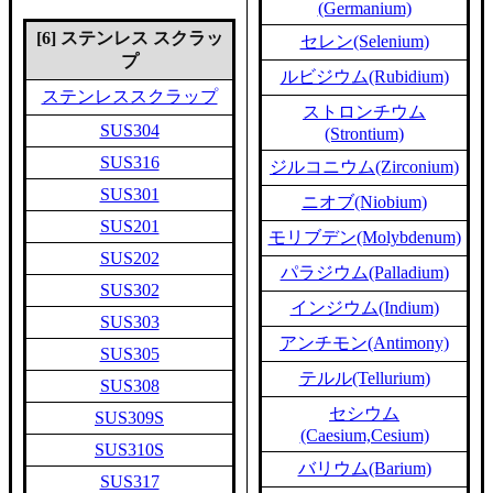
(Germanium)
[6] ステンレス スクラッ
セレン(Selenium)
プ
ルビジウム(Rubidium)
ステンレススクラップ
ストロンチウム
SUS304
(Strontium)
SUS316
ジルコニウム(Zirconium)
SUS301
ニオブ(Niobium)
SUS201
モリブデン(Molybdenum)
SUS202
パラジウム(Palladium)
SUS302
インジウム(Indium)
SUS303
アンチモン(Antimony)
SUS305
テルル(Tellurium)
SUS308
セシウム
SUS309S
(Caesium,Cesium)
SUS310S
バリウム(Barium)
SUS317