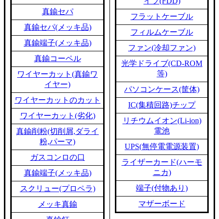
イブ(FDD)
真鍮セパ
フラットケーブル
真鍮セパ(メッキ品)
フィルムケーブル
真鍮端子(メッキ品)
ファン(冷却ファン)
真鍮コーペル
光学ドライブ(CD-ROM
等)
ワイヤーカット(真鍮ワ
イヤー)
パソコンケース(筐体)
ワイヤーカットのカット
IC(集積回路)チップ
ワイヤーカット(劣化)
リチウムイオン(Li-ion)
電池
真鍮削粉(切削屑,ダライ
粉,パーマ)
UPS(無停電電源装置)
ガスコンロの口
ライザーカード(ハーモ
ニカ)
真鍮端子(メッキ品)
端子(付物あり)
スクリュー(プロペラ)
マザーボード
メッキ真鍮