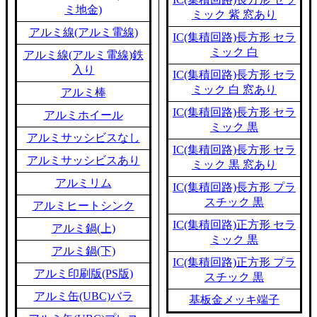
ミ地金)
ミック 紫 窓あり
アルミ線(アルミ電線)
IC(集積回路)長方形 セラ
ミック 白
アルミ線(アルミ電線)鉄
入り
IC(集積回路)長方形 セラ
ミック 白 窓あり
アルミ棒
IC(集積回路)長方形 セラ
アルミホイール
ミック 黒
アルミサッシビスなし
IC(集積回路)長方形 セラ
アルミサッシビスあり
ミック 黒 窓あり
アルミリム
IC(集積回路)長方形 プラ
スチック 黒
アルミヒートシンク
IC(集積回路)正方形 セラ
アルミ鍋(上)
ミック 黒
アルミ鍋(下)
IC(集積回路)正方形 プラ
アルミ印刷版(PS版)
スチック 黒
アルミ缶(UBC)バラ
基板金メッキ端子