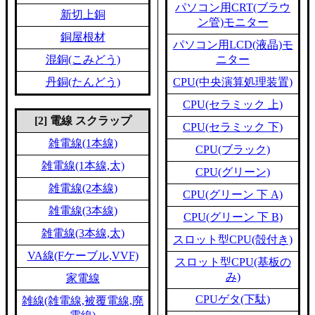
パソコン用CRT(ブラウ
新切上銅
ン管)モニター
銅屋根材
パソコン用LCD(液晶)モ
混銅(こみどう)
ニター
丹銅(たんどう)
CPU(中央演算処理装置)
CPU(セラミック 上)
[2] 電線 スクラップ
CPU(セラミック 下)
雑電線(1本線)
CPU(ブラック)
雑電線(1本線,太)
CPU(グリーン)
雑電線(2本線)
CPU(グリーン 下 A)
雑電線(3本線)
CPU(グリーン 下 B)
雑電線(3本線,太)
スロット型CPU(殻付き)
VA線(Fケーブル,VVF)
スロット型CPU(基板の
み)
家電線
CPUゲタ(下駄)
雑線(雑電線,被覆電線,廃