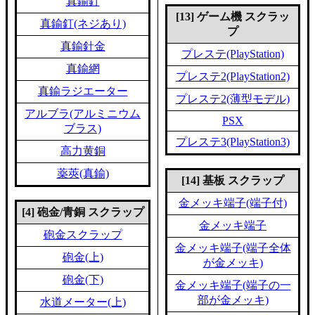
真鍮釘
[13] ゲーム機 スクラッ
真鍮釘(ネジあり)
プ
真鍮針金
プレステ(PlayStation)
真鍮網
プレステ2(PlayStation2)
真鍮ラジエーター
プレステ2(薄型モデル)
アルブラ(アルミニウム
PSX
ブラス)
プレステ3(PlayStation3)
高力黄銅
薬莢(真鍮)
[14] 基板 スクラップ
金メッキ端子(端子付)
[4] 砲金/青銅 スクラップ
金メッキ端子
砲金スクラップ
金メッキ端子(端子全体
砲金(上)
が金メッキ)
砲金(下)
金メッキ端子(端子の一
部が金メッキ)
水道メーター(上)