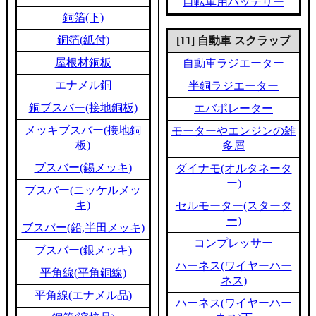
自転車用バッテリー
銅箔(下)
銅箔(紙付)
[11] 自動車 スクラップ
屋根材銅板
自動車ラジエーター
エナメル銅
半銅ラジエーター
銅ブスバー(接地銅板)
エバポレーター
メッキブスバー(接地銅
モーターやエンジンの雑
板)
多屑
ブスバー(錫メッキ)
ダイナモ(オルタネータ
ー)
ブスバー(ニッケルメッ
キ)
セルモーター(スタータ
ー)
ブスバー(鉛,半田メッキ)
コンプレッサー
ブスバー(銀メッキ)
ハーネス(ワイヤーハー
平角線(平角銅線)
ネス)
平角線(エナメル品)
ハーネス(ワイヤーハー