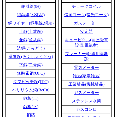
錫引線(細)
チョークコイル
細銅線(劣化品)
偏向ヨーク(偏光ヨーク)
銅ワイヤー(銅毛線,銅糸)
ガスメーター
上銅(上故銅)
安定器
並銅(並故銅)
キュービクル(高圧受電
設備,電気室)
込銅(こみどう)
ブレーカー(配線用遮断
緑青銅(ろくしょうどう)
器)
下銅(二号銅)
電気メーター
無酸素銅(OFC)
雑品(家電雑品)
タフピッチ銅(TPC)
工業雑品(機械雑品)
ベリリウム銅(BeCu)
ガスメーター
銅板(上)
ステンレス水筒
銅板(下)
ガスコンロ
銅箔