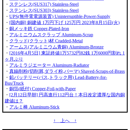
・
ステンレス(SUS317) Stainless-Steel
・
ステンレス(SUS303) Stainless-Steel
・
UPS(無停電電源装置) Uninterruptible-Power-Supply
・
[国内銅] 銅建値 1万円下げ 125万円 2023年8月15日(火)
・
銅メッキ鉄 Copper-Plated-Iron
・
アルミニウムスクラップ Aluminum-Scrap
・
クラッド(クラット)材 Cradded-Metal
・
アームス(アルミニウム青銅) Aluminum-Bronze
・
[2016年4月5日] 東証終値1万5732円82銭 1万6000円割れ 1
ヶ月ぶり
・
アルミラジエーター Aluminum-Radiator
・
真鍮削粉(切削屑,ダライ粉,パーマ) Shaved-Scraps-of-Brass
・
鉛バッテリー(バス,トラック用) Lead-Battery-for-
Bus/Truck
・
銅箔(紙付) Copper-Foil-with-Paper
・
[2月12日早朝] 円高進行112円台！本日改定濃厚な国内銅
建値は？
・
アルミ棒 Aluminum-Stick
↑ 上へ ↑