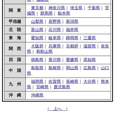
東京都
｜
神奈川県
｜
埼玉県
｜
千葉県
｜
茨
関 東
城県
｜
群馬県
｜
栃木県
甲信越
山梨県
｜
長野県
｜
新潟県
北 陸
富山県
｜
石川県
｜
福井県
東 海
愛知県
｜
岐阜県
｜
静岡県
｜
三重県
大阪府
｜
兵庫県
｜
京都府
｜
滋賀県
｜
奈良
関 西
県
｜
和歌山県
四 国
徳島県
｜
香川県
｜
愛媛県
｜
高知県
鳥取県
｜
島根県
｜
岡山県
｜
広島県
｜
山口
中 国
県
福岡県
｜
佐賀県
｜
長崎県
｜
大分県
｜
熊本
九 州
県
｜
宮崎県
｜
鹿児島県
沖 縄
沖縄県
↑ 上へ ↑