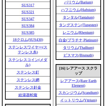
バリウム(Barium)
SUS317
ハフニウム(Hafnium)
SUS321
タンタル(Tantalum)
SUS347
タングステン(Tungsten)
SUS384
SUS385
レニウム(Rhenium)
18クロム(SUS430)
白金(プラチナ,Platinum)
ステンレスワイヤー(ス
タリウム(Thallium)
テンレス糸)
ビスマス(Bismuth)
ステンレスコイン(メダ
ル)
[16] レアアース スクラ
ステンレス釘
ップ
ステンレス網
レアアース(Rare Earth
Element)
ステンレス針金
スカンジウム(Scandium)
給湯器蛇腹
イットリウム(Yttrium)