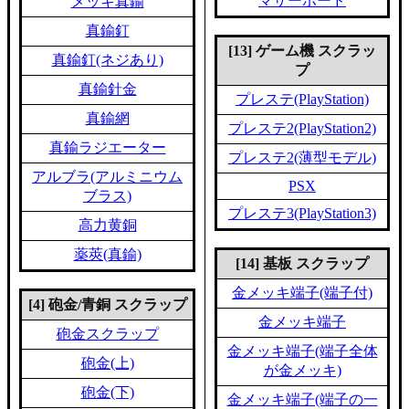
マザーボード
メッキ真鍮
真鍮釘
[13] ゲーム機 スクラッ
真鍮釘(ネジあり)
プ
真鍮針金
プレステ(PlayStation)
真鍮網
プレステ2(PlayStation2)
真鍮ラジエーター
プレステ2(薄型モデル)
アルブラ(アルミニウム
PSX
ブラス)
プレステ3(PlayStation3)
高力黄銅
薬莢(真鍮)
[14] 基板 スクラップ
金メッキ端子(端子付)
[4] 砲金/青銅 スクラップ
金メッキ端子
砲金スクラップ
金メッキ端子(端子全体
砲金(上)
が金メッキ)
砲金(下)
金メッキ端子(端子の一