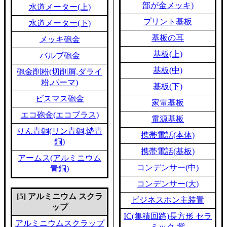
部が金メッキ)
水道メーター(上)
プリント基板
水道メーター(下)
基板の耳
メッキ砲金
基板(上)
バルブ砲金
基板(中)
砲金削粉(切削屑,ダライ
粉,パーマ)
基板(下)
ビスマス砲金
家電基板
エコ砲金(エコブラス)
電源基板
りん青銅(リン青銅,燐青
携帯電話(本体)
銅)
携帯電話(基板)
アームス(アルミニウム
コンデンサー(中)
青銅)
コンデンサー(大)
[5] アルミニウム スクラ
ビジネスホン主装置
ップ
IC(集積回路)長方形 セラ
アルミニウムスクラップ
ミック 紫