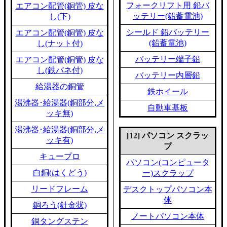
フォークリフト用 鉛バ
エアコン配管(銅管) 皮な
ッテリー(鉛蓄電池)
し(下)
シールド 鉛バッテリー
エアコン配管(銅管) 皮な
(鉛蓄電池)
し(ナット付)
バッテリー端子鉛
エアコン配管(銅管) 皮な
し(鉄バネ付)
バッテリー内層鉛
給湯器の銅管
鉄ホイール
湯沸器･給湯器(銅部分,メ
自動車基板
ッキ無)
湯沸器･給湯器(銅部分,メ
[12] パソコン スクラッ
ッキ有)
プ
キュープロ
パソコン(コンピュータ
白銅(はくどう)
ー)スクラップ
リードフレーム
デスクトップパソコン本
体
銅ろう(針金状)
ノートパソコン本体
銅タングステン