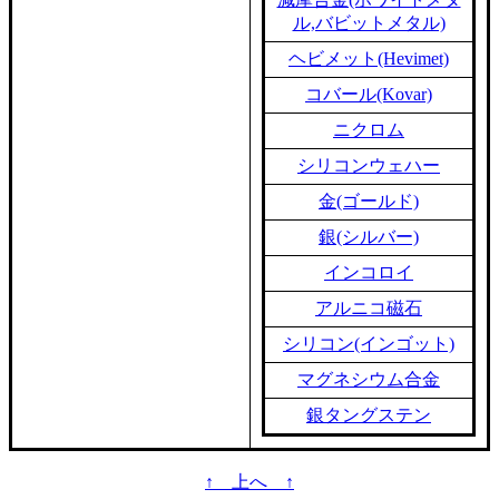
ル,バビットメタル)
ヘビメット(Hevimet)
コバール(Kovar)
ニクロム
シリコンウェハー
金(ゴールド)
銀(シルバー)
インコロイ
アルニコ磁石
シリコン(インゴット)
マグネシウム合金
銀タングステン
↑ 上へ ↑