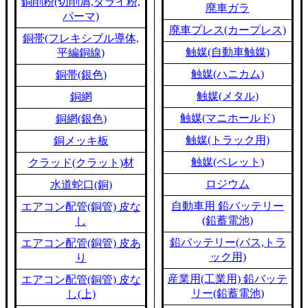
銅削粉(切削屑,ダライ粉,
廃車ガラ
パーマ)
廃車プレス(カープレス)
銅帯(フレキシブル導体,
触媒(自動車触媒)
平編銅線)
触媒(ハニカム)
銅帯(銀色)
触媒(メタル)
銅網
触媒(マニホールド)
銅網(銀色)
触媒(トラック用)
銅メッキ板
触媒(ペレット)
クラッド(クラット)材
ロジウム
水道蛇口(銅)
自動車用 鉛バッテリー
エアコン配管(銅管) 皮な
(鉛蓄電池)
し
鉛バッテリー(バス,トラ
エアコン配管(銅管) 皮あ
ック用)
り
産業用(工業用) 鉛バッテ
エアコン配管(銅管) 皮な
リー(鉛蓄電池)
し(上)