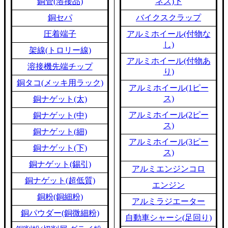
銅管(溶接品)
ネス)下
銅セパ
バイクスクラップ
圧着端子
アルミホイール(付物な
し)
架線(トロリー線)
アルミホイール(付物あ
溶接機先端チップ
り)
銅タコ(メッキ用ラック)
アルミホイール(1ピー
ス)
銅ナゲット(太)
アルミホイール(2ピー
銅ナゲット(中)
ス)
銅ナゲット(細)
アルミホイール(3ピー
銅ナゲット(下)
ス)
銅ナゲット(錫引)
アルミエンジンコロ
銅ナゲット(超低質)
エンジン
銅粉(銅細粉)
アルミラジエーター
銅パウダー(銅微細粉)
自動車シャーシ(足回り)