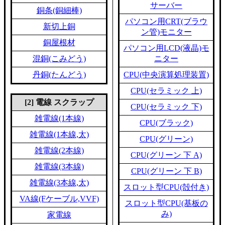
サーバー
銅条(銅細棒)
パソコン用CRT(ブラウ
新切上銅
ン管)モニター
銅屋根材
パソコン用LCD(液晶)モ
混銅(こみどう)
ニター
丹銅(たんどう)
CPU(中央演算処理装置)
CPU(セラミック 上)
[2] 電線 スクラップ
CPU(セラミック 下)
雑電線(1本線)
CPU(ブラック)
雑電線(1本線,太)
CPU(グリーン)
雑電線(2本線)
CPU(グリーン 下 A)
雑電線(3本線)
CPU(グリーン 下 B)
雑電線(3本線,太)
スロット型CPU(殻付き)
VA線(Fケーブル,VVF)
スロット型CPU(基板の
み)
家電線