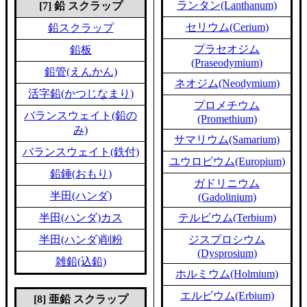
ランタン(Lanthanum)
[7] 鉛 スクラップ
セリウム(Cerium)
鉛スクラップ
プラセオジム
鉛板
(Praseodymium)
鉛管(えんかん)
ネオジム(Neodymium)
活字鉛(かつじなまり)
プロメチウム
バランスウェイト(鉛の
(Promethium)
み)
サマリウム(Samarium)
バランスウェイト(鉄付)
ユウロピウム(Europium)
鉛錘(おもり)
ガドリニウム
半田(ハンダ)
(Gadolinium)
半田(ハンダ)カス
テルビウム(Terbium)
半田(ハンダ)削粉
ジスプロシウム
(Dysprosium)
雑鉛(込鉛)
ホルミウム(Holmium)
エルビウム(Erbium)
[8] 亜鉛 スクラップ