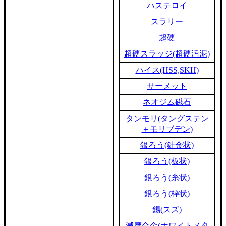
ハステロイ
スラリー
超硬
超硬スラッジ(超硬汚泥)
ハイス(HSS,SKH)
サーメット
ネオジム磁石
タンモリ(タングステン
＋モリブデン)
銀ろう(針金状)
銀ろう(板状)
銀ろう(糸状)
銀ろう(枠状)
錫(スズ)
減摩合金(ホワイトメタ