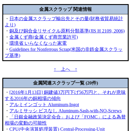
金属スクラップ 関連情報
・
日本の金属スクラップ輸出先とその量(財務省貿易統計
より)
・
銅及び銅合金リサイクル原料分類基準(JIS H 2109, 2006)
・
金属くず商(金属くず商営業許可)
・
環境省 いらなくなった家電
・
Guidelines for Nonferrous Scrap(米国の非鉄金属スクラッ
プ基準)
↑ 上へ ↑
金属関連スクラップ一覧 (20件)
・
[2016年1月13日] 銅建値3万円下げ56万円と、それが意味
する2016年の銅相場の傾向
・
アルミインゴット Aluminum-Ingot
・
アルミサッシ ビスなし Aluminum-Sash-with-NO-Screws
・
「日銀金融政策決定会合」および「FOMC」による為替
相場の変動の可能性
・
CPU(中央演算処理装置) Central-Processing-Unit