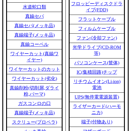
フロッピーディスクドラ
水道蛇口類
イブ(FDD)
真鍮セパ
フラットケーブル
真鍮セパ(メッキ品)
フィルムケーブル
真鍮端子(メッキ品)
ファン(冷却ファン)
真鍮コーペル
光学ドライブ(CD-ROM
等)
ワイヤーカット(真鍮ワ
イヤー)
パソコンケース(筐体)
ワイヤーカットのカット
IC(集積回路)チップ
ワイヤーカット(劣化)
リチウムイオン(Li-ion)
電池
真鍮削粉(切削屑,ダライ
粉,パーマ)
UPS(無停電電源装置)
ガスコンロの口
ライザーカード(ハーモ
ニカ)
真鍮端子(メッキ品)
端子(付物あり)
スクリュー(プロペラ)