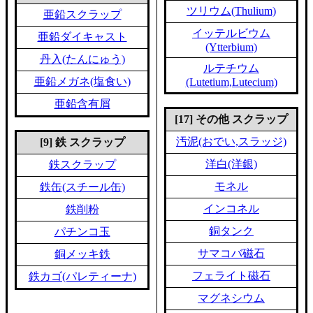
ツリウム(Thulium)
亜鉛スクラップ
イッテルビウム
亜鉛ダイキャスト
(Ytterbium)
丹入(たんにゅう)
ルテチウム
亜鉛メガネ(塩食い)
(Lutetium,Lutecium)
亜鉛含有屑
[17] その他 スクラップ
汚泥(おでい,スラッジ)
[9] 鉄 スクラップ
洋白(洋銀)
鉄スクラップ
モネル
鉄缶(スチール缶)
インコネル
鉄削粉
銅タンク
パチンコ玉
サマコバ磁石
銅メッキ鉄
フェライト磁石
鉄カゴ(パレティーナ)
マグネシウム