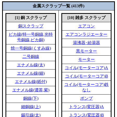
金属スクラップ一覧 (413件)
[1] 銅 スクラップ
[10] 雑多 スクラップ
銅スクラップ
エアコン
ピカ線(特一号銅線,光特
エアコンラジエーター
号銅線,ピカ銅)
湯沸器･給湯器
焼一号銅線(くすみ線)
黒モーター
二号銅線
モーター
エナメル線(太)
コイル(モーターコア)A
エナメル線(細)
コイル(モーターコア)B
エナメル線(紙付)
コイル(モーターコア)鉄
エナメル線(濃茶,紫)
なし
銅線(下)
ポンプ
細銅線(上)
トランス(変圧器)A
錫引線(太)
トランス(変圧器)B