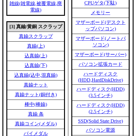
CPUゲタ(下駄)
雑線(雑電線,被覆電線,廃
電線)
メモリー
マザーボード(デスクト
[3] 真鍮/黄銅 スクラップ
ップパソコン)
真鍮スクラップ
マザーボード(ノートパ
ソコン)
真鍮(上)
マザーボード(サーバー)
込真鍮(上)
パソコン拡張カード
込真鍮(下)
ハードディスク
込真鍮(込中,混真鍮)
(HDD,HardDiskDrive)
真鍮ナット
ハードディスク(HDD)
真鍮ナット(銅付き)
(3.5インチ)
棒中(棒鍮)
ハードディスク(HDD)
(2.5インチ)
真鍮 条
SSD(Solid State Drive)
真鍮コイン(メダル)
パソコン電源
バイメダル