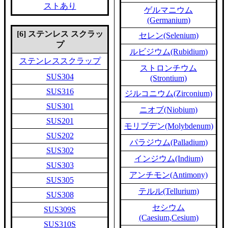
ストあり
ゲルマニウム
(Germanium)
[6] ステンレス スクラッ
セレン(Selenium)
プ
ルビジウム(Rubidium)
ステンレススクラップ
ストロンチウム
SUS304
(Strontium)
SUS316
ジルコニウム(Zirconium)
SUS301
ニオブ(Niobium)
SUS201
モリブデン(Molybdenum)
SUS202
パラジウム(Palladium)
SUS302
インジウム(Indium)
SUS303
アンチモン(Antimony)
SUS305
テルル(Tellurium)
SUS308
セシウム
SUS309S
(Caesium,Cesium)
SUS310S