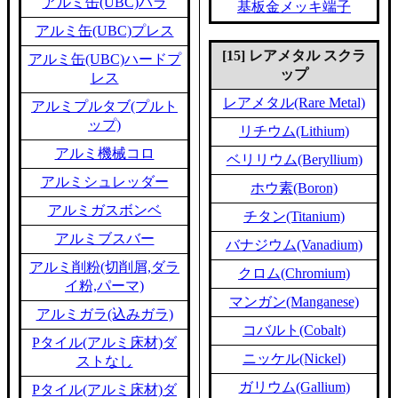
アルミ缶(UBC)バラ
基板金メッキ端子
アルミ缶(UBC)プレス
[15] レアメタル スクラ
アルミ缶(UBC)ハードプ
ップ
レス
レアメタル(Rare Metal)
アルミプルタブ(プルト
ップ)
リチウム(Lithium)
アルミ機械コロ
ベリリウム(Beryllium)
アルミシュレッダー
ホウ素(Boron)
アルミガスボンベ
チタン(Titanium)
アルミブスバー
バナジウム(Vanadium)
アルミ削粉(切削屑,ダラ
クロム(Chromium)
イ粉,パーマ)
マンガン(Manganese)
アルミガラ(込みガラ)
コバルト(Cobalt)
Pタイル(アルミ床材)ダ
ニッケル(Nickel)
ストなし
ガリウム(Gallium)
Pタイル(アルミ床材)ダ