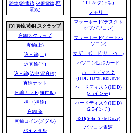
CPUゲタ(下駄)
雑線(雑電線,被覆電線,廃
電線)
メモリー
マザーボード(デスクト
[3] 真鍮/黄銅 スクラップ
ップパソコン)
真鍮スクラップ
マザーボード(ノートパ
ソコン)
真鍮(上)
マザーボード(サーバー)
込真鍮(上)
パソコン拡張カード
込真鍮(下)
ハードディスク
込真鍮(込中,混真鍮)
(HDD,HardDiskDrive)
真鍮ナット
ハードディスク(HDD)
真鍮ナット(銅付き)
(3.5インチ)
棒中(棒鍮)
ハードディスク(HDD)
(2.5インチ)
真鍮 条
SSD(Solid State Drive)
真鍮コイン(メダル)
パソコン電源
バイメダル