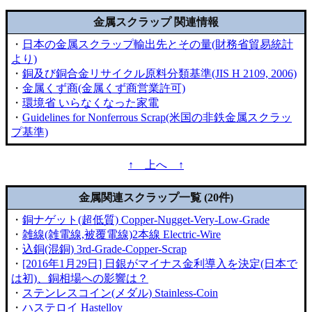
金属スクラップ 関連情報
・
日本の金属スクラップ輸出先とその量(財務省貿易統計
より)
・
銅及び銅合金リサイクル原料分類基準(JIS H 2109, 2006)
・
金属くず商(金属くず商営業許可)
・
環境省 いらなくなった家電
・
Guidelines for Nonferrous Scrap(米国の非鉄金属スクラッ
プ基準)
↑ 上へ ↑
金属関連スクラップ一覧 (20件)
・
銅ナゲット(超低質) Copper-Nugget-Very-Low-Grade
・
雑線(雑電線,被覆電線)2本線 Electric-Wire
・
込銅(混銅) 3rd-Grade-Copper-Scrap
・
[2016年1月29日] 日銀がマイナス金利導入を決定(日本で
は初)、銅相場への影響は？
・
ステンレスコイン(メダル) Stainless-Coin
・
ハステロイ Hastelloy