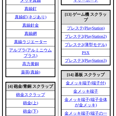
マザーボード
メッキ真鍮
真鍮釘
[13] ゲーム機 スクラッ
真鍮釘(ネジあり)
プ
真鍮針金
プレステ(PlayStation)
真鍮網
プレステ2(PlayStation2)
真鍮ラジエーター
プレステ2(薄型モデル)
アルブラ(アルミニウム
PSX
ブラス)
プレステ3(PlayStation3)
高力黄銅
薬莢(真鍮)
[14] 基板 スクラップ
金メッキ端子(端子付)
[4] 砲金/青銅 スクラップ
金メッキ端子
砲金スクラップ
金メッキ端子(端子全体
砲金(上)
が金メッキ)
砲金(下)
金メッキ端子(端子の一