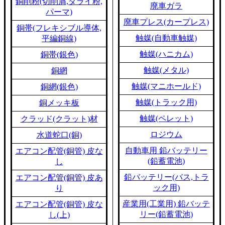
銅削粉(切削屑,ダライ粉,
廃車ガラ
パーマ)
廃車プレス(カープレス)
銅帯(フレキシブル導体,
触媒(自動車触媒)
平編銅線)
触媒(ハニカム)
銅帯(銀色)
触媒(メタル)
銅網
触媒(マニホールド)
銅網(銀色)
触媒(トラック用)
銅メッキ板
触媒(ペレット)
クラッド(クラット)材
ロジウム
水道蛇口(銅)
自動車用 鉛バッテリー
エアコン配管(銅管) 皮な
(鉛蓄電池)
し
鉛バッテリー(バス,トラ
エアコン配管(銅管) 皮あ
ック用)
り
産業用(工業用) 鉛バッテ
エアコン配管(銅管) 皮な
リー(鉛蓄電池)
し(上)