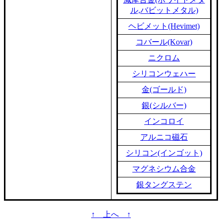
ル,バビットメタル)
ヘビメット(Hevimet)
コバール(Kovar)
ニクロム
シリコンウェハー
金(ゴールド)
銀(シルバー)
インコロイ
アルニコ磁石
シリコン(インゴット)
マグネシウム合金
銀タングステン
↑ 上へ ↑