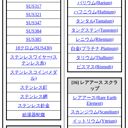
バリウム(Barium)
SUS317
ハフニウム(Hafnium)
SUS321
タンタル(Tantalum)
SUS347
タングステン(Tungsten)
SUS384
SUS385
レニウム(Rhenium)
18クロム(SUS430)
白金(プラチナ,Platinum)
ステンレスワイヤー(ス
タリウム(Thallium)
テンレス糸)
ビスマス(Bismuth)
ステンレスコイン(メダ
ル)
[16] レアアース スクラ
ステンレス釘
ップ
ステンレス網
レアアース(Rare Earth
Element)
ステンレス針金
スカンジウム(Scandium)
給湯器蛇腹
イットリウム(Yttrium)