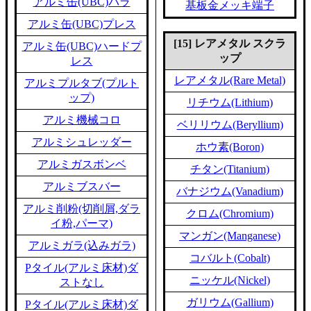
アルミ缶(UBC)バラ
基板金メッキ端子
アルミ缶(UBC)プレス
[15] レアメタル スクラ
アルミ缶(UBC)ハードプ
ップ
レス
レアメタル(Rare Metal)
アルミプルタブ(プルト
ップ)
リチウム(Lithium)
アルミ機械コロ
ベリリウム(Beryllium)
アルミシュレッダー
ホウ素(Boron)
アルミガスボンベ
チタン(Titanium)
アルミブスバー
バナジウム(Vanadium)
アルミ削粉(切削屑,ダラ
クロム(Chromium)
イ粉,パーマ)
マンガン(Manganese)
アルミガラ(込みガラ)
コバルト(Cobalt)
Pタイル(アルミ床材)ダ
ニッケル(Nickel)
ストなし
ガリウム(Gallium)
Pタイル(アルミ床材)ダ