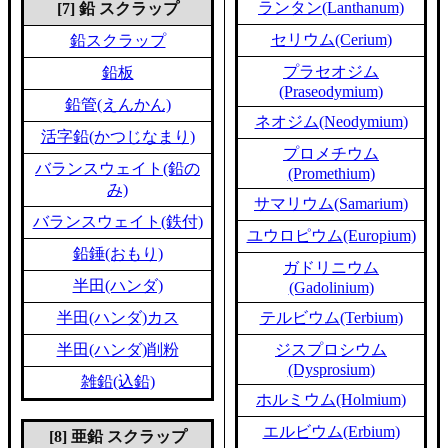
ランタン(Lanthanum)
[7] 鉛 スクラップ
セリウム(Cerium)
鉛スクラップ
プラセオジム
鉛板
(Praseodymium)
鉛管(えんかん)
ネオジム(Neodymium)
活字鉛(かつじなまり)
プロメチウム
バランスウェイト(鉛の
(Promethium)
み)
サマリウム(Samarium)
バランスウェイト(鉄付)
ユウロピウム(Europium)
鉛錘(おもり)
ガドリニウム
半田(ハンダ)
(Gadolinium)
半田(ハンダ)カス
テルビウム(Terbium)
半田(ハンダ)削粉
ジスプロシウム
(Dysprosium)
雑鉛(込鉛)
ホルミウム(Holmium)
エルビウム(Erbium)
[8] 亜鉛 スクラップ