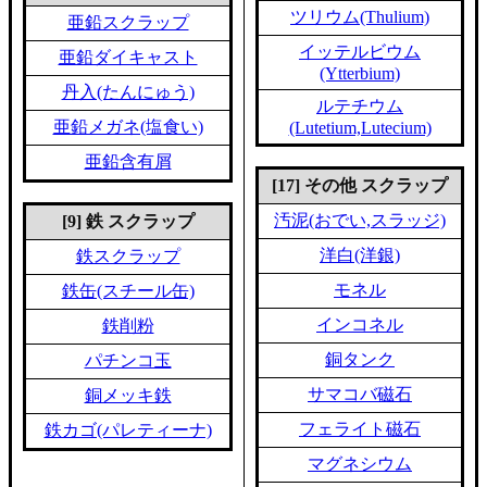
ツリウム(Thulium)
亜鉛スクラップ
イッテルビウム
亜鉛ダイキャスト
(Ytterbium)
丹入(たんにゅう)
ルテチウム
亜鉛メガネ(塩食い)
(Lutetium,Lutecium)
亜鉛含有屑
[17] その他 スクラップ
汚泥(おでい,スラッジ)
[9] 鉄 スクラップ
洋白(洋銀)
鉄スクラップ
モネル
鉄缶(スチール缶)
インコネル
鉄削粉
銅タンク
パチンコ玉
サマコバ磁石
銅メッキ鉄
フェライト磁石
鉄カゴ(パレティーナ)
マグネシウム