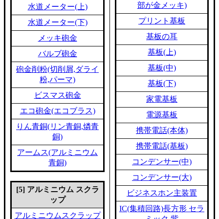
部が金メッキ)
水道メーター(上)
プリント基板
水道メーター(下)
基板の耳
メッキ砲金
基板(上)
バルブ砲金
基板(中)
砲金削粉(切削屑,ダライ
粉,パーマ)
基板(下)
ビスマス砲金
家電基板
エコ砲金(エコブラス)
電源基板
りん青銅(リン青銅,燐青
携帯電話(本体)
銅)
携帯電話(基板)
アームス(アルミニウム
コンデンサー(中)
青銅)
コンデンサー(大)
[5] アルミニウム スクラ
ビジネスホン主装置
ップ
IC(集積回路)長方形 セラ
アルミニウムスクラップ
ミック 紫