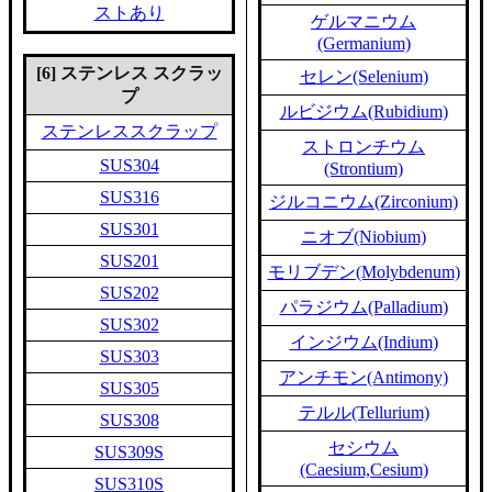
ストあり
ゲルマニウム
(Germanium)
[6] ステンレス スクラッ
セレン(Selenium)
プ
ルビジウム(Rubidium)
ステンレススクラップ
ストロンチウム
SUS304
(Strontium)
SUS316
ジルコニウム(Zirconium)
SUS301
ニオブ(Niobium)
SUS201
モリブデン(Molybdenum)
SUS202
パラジウム(Palladium)
SUS302
インジウム(Indium)
SUS303
アンチモン(Antimony)
SUS305
テルル(Tellurium)
SUS308
セシウム
SUS309S
(Caesium,Cesium)
SUS310S