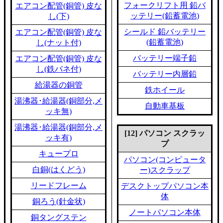
フォークリフト用 鉛バ
エアコン配管(銅管) 皮な
ッテリー(鉛蓄電池)
し(下)
シールド 鉛バッテリー
エアコン配管(銅管) 皮な
(鉛蓄電池)
し(ナット付)
バッテリー端子鉛
エアコン配管(銅管) 皮な
し(鉄バネ付)
バッテリー内層鉛
給湯器の銅管
鉄ホイール
湯沸器･給湯器(銅部分,メ
自動車基板
ッキ無)
湯沸器･給湯器(銅部分,メ
[12] パソコン スクラッ
ッキ有)
プ
キュープロ
パソコン(コンピュータ
白銅(はくどう)
ー)スクラップ
リードフレーム
デスクトップパソコン本
体
銅ろう(針金状)
ノートパソコン本体
銅タングステン