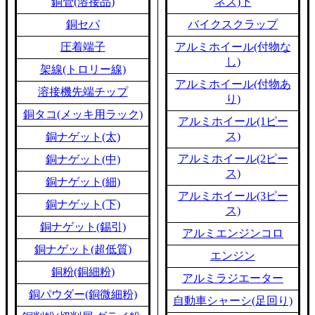
銅管(溶接品)
ネス)下
銅セパ
バイクスクラップ
圧着端子
アルミホイール(付物な
し)
架線(トロリー線)
アルミホイール(付物あ
溶接機先端チップ
り)
銅タコ(メッキ用ラック)
アルミホイール(1ピー
ス)
銅ナゲット(太)
アルミホイール(2ピー
銅ナゲット(中)
ス)
銅ナゲット(細)
アルミホイール(3ピー
銅ナゲット(下)
ス)
銅ナゲット(錫引)
アルミエンジンコロ
銅ナゲット(超低質)
エンジン
銅粉(銅細粉)
アルミラジエーター
銅パウダー(銅微細粉)
自動車シャーシ(足回り)