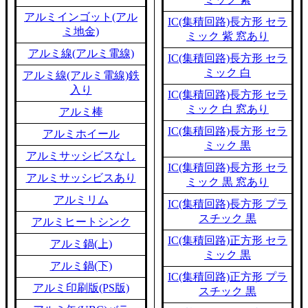
アルミインゴット(アル
IC(集積回路)長方形 セラ
ミ地金)
ミック 紫 窓あり
アルミ線(アルミ電線)
IC(集積回路)長方形 セラ
ミック 白
アルミ線(アルミ電線)鉄
入り
IC(集積回路)長方形 セラ
ミック 白 窓あり
アルミ棒
IC(集積回路)長方形 セラ
アルミホイール
ミック 黒
アルミサッシビスなし
IC(集積回路)長方形 セラ
アルミサッシビスあり
ミック 黒 窓あり
アルミリム
IC(集積回路)長方形 プラ
スチック 黒
アルミヒートシンク
IC(集積回路)正方形 セラ
アルミ鍋(上)
ミック 黒
アルミ鍋(下)
IC(集積回路)正方形 プラ
アルミ印刷版(PS版)
スチック 黒