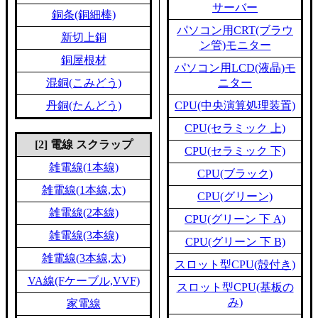
サーバー
銅条(銅細棒)
パソコン用CRT(ブラウ
新切上銅
ン管)モニター
銅屋根材
パソコン用LCD(液晶)モ
混銅(こみどう)
ニター
丹銅(たんどう)
CPU(中央演算処理装置)
CPU(セラミック 上)
[2] 電線 スクラップ
CPU(セラミック 下)
雑電線(1本線)
CPU(ブラック)
雑電線(1本線,太)
CPU(グリーン)
雑電線(2本線)
CPU(グリーン 下 A)
雑電線(3本線)
CPU(グリーン 下 B)
雑電線(3本線,太)
スロット型CPU(殻付き)
VA線(Fケーブル,VVF)
スロット型CPU(基板の
み)
家電線