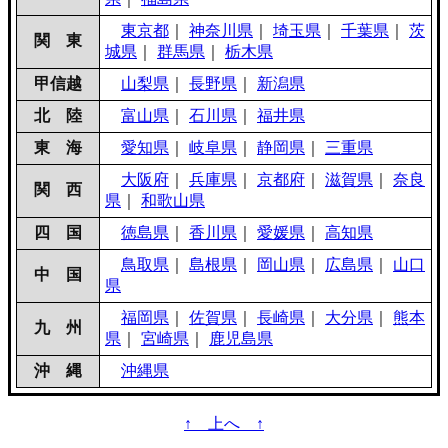
東京都
｜
神奈川県
｜
埼玉県
｜
千葉県
｜
茨
関 東
城県
｜
群馬県
｜
栃木県
甲信越
山梨県
｜
長野県
｜
新潟県
北 陸
富山県
｜
石川県
｜
福井県
東 海
愛知県
｜
岐阜県
｜
静岡県
｜
三重県
大阪府
｜
兵庫県
｜
京都府
｜
滋賀県
｜
奈良
関 西
県
｜
和歌山県
四 国
徳島県
｜
香川県
｜
愛媛県
｜
高知県
鳥取県
｜
島根県
｜
岡山県
｜
広島県
｜
山口
中 国
県
福岡県
｜
佐賀県
｜
長崎県
｜
大分県
｜
熊本
九 州
県
｜
宮崎県
｜
鹿児島県
沖 縄
沖縄県
↑ 上へ ↑