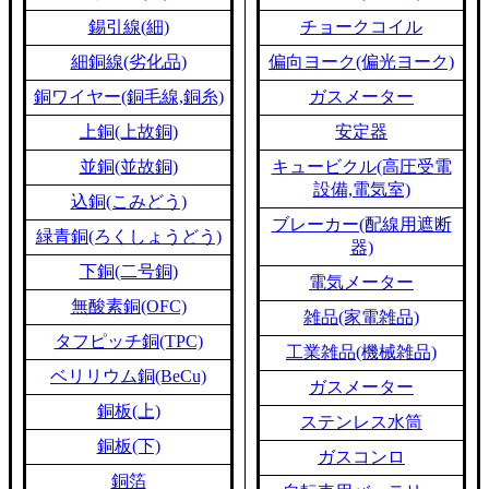
錫引線(細)
チョークコイル
細銅線(劣化品)
偏向ヨーク(偏光ヨーク)
銅ワイヤー(銅毛線,銅糸)
ガスメーター
上銅(上故銅)
安定器
並銅(並故銅)
キュービクル(高圧受電
設備,電気室)
込銅(こみどう)
ブレーカー(配線用遮断
緑青銅(ろくしょうどう)
器)
下銅(二号銅)
電気メーター
無酸素銅(OFC)
雑品(家電雑品)
タフピッチ銅(TPC)
工業雑品(機械雑品)
ベリリウム銅(BeCu)
ガスメーター
銅板(上)
ステンレス水筒
銅板(下)
ガスコンロ
銅箔