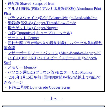
・
鉄削粉 Shaved-Scraps-of-Iron
・
アルミ印刷版(PS版) アルミ印刷板(PS板) Aluminum-Print-
Plate
・
バランスウェイト(鉄付) Balance-Weight-Lead-with-Iron
・
細銅線(劣化品) Copper-Thread-Low-Grade
・
銅ナゲット(太) Copper-Nugget
・
白銅(Cupronickel,キュープロニッケル)
・
サーメット Cermet
・
汚れた廃プラが輸出入の規制対象に - バーゼル条約締約
国会議
・
マザーボード(ノートパソコン) Main-Board-of-Laptop-PC
・
ハイス(HSS,SKH) ハイスピードスチール High-Speed-
Steel
・
メモリー Memory
・
パソコン用CRT(ブラウン管)モニター CRT-Monitor
・
[2016年1月15日午前] 国内銅建値を指定値以上で抽出で
きるページ
・
下銅(二号銅) Low-Grade-Copper-Scrap
↑ 上へ ↑