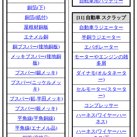
自転車用バッテリー
銅箔(下)
銅箔(紙付)
[11] 自動車 スクラップ
屋根材銅板
自動車ラジエーター
エナメル銅
半銅ラジエーター
銅ブスバー(接地銅板)
エバポレーター
メッキブスバー(接地銅
モーターやエンジンの雑
板)
多屑
ブスバー(錫メッキ)
ダイナモ(オルタネータ
ー)
ブスバー(ニッケルメッ
キ)
セルモーター(スタータ
ー)
ブスバー(鉛,半田メッキ)
コンプレッサー
ブスバー(銀メッキ)
ハーネス(ワイヤーハー
平角線(平角銅線)
ネス)
平角線(エナメル品)
ハーネス(ワイヤーハー