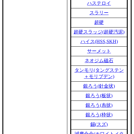
ハステロイ
スラリー
超硬
超硬スラッジ(超硬汚泥)
ハイス(HSS,SKH)
サーメット
ネオジム磁石
タンモリ(タングステン
＋モリブデン)
銀ろう(針金状)
銀ろう(板状)
銀ろう(糸状)
銀ろう(枠状)
錫(スズ)
減摩合金(ホワイトメタ