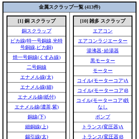
金属スクラップ一覧 (413件)
[1] 銅 スクラップ
[10] 雑多 スクラップ
銅スクラップ
エアコン
ピカ線(特一号銅線,光特
エアコンラジエーター
号銅線,ピカ銅)
湯沸器･給湯器
焼一号銅線(くすみ線)
黒モーター
二号銅線
モーター
エナメル線(太)
コイル(モーターコア)A
エナメル線(細)
コイル(モーターコア)B
エナメル線(紙付)
コイル(モーターコア)鉄
エナメル線(濃茶,紫)
なし
銅線(下)
ポンプ
細銅線(上)
トランス(変圧器)A
錫引線(太)
トランス(変圧器)B