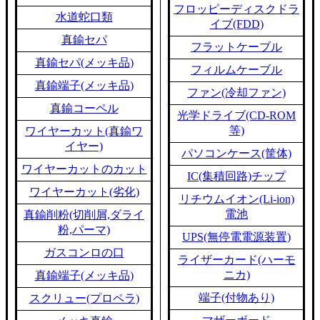
フロッピーディスクドラ
水道蛇口類
イブ(FDD)
真鍮セパ
フラットケーブル
真鍮セパ(メッキ品)
フィルムケーブル
真鍮端子(メッキ品)
ファン(冷却ファン)
真鍮コーペル
光学ドライブ(CD-ROM
等)
ワイヤーカット(真鍮ワ
イヤー)
パソコンケース(筐体)
ワイヤーカットのカット
IC(集積回路)チップ
ワイヤーカット(劣化)
リチウムイオン(Li-ion)
電池
真鍮削粉(切削屑,ダライ
粉,パーマ)
UPS(無停電電源装置)
ガスコンロの口
ライザーカード(ハーモ
ニカ)
真鍮端子(メッキ品)
端子(付物あり)
スクリュー(プロペラ)