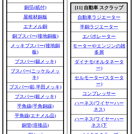
銅箔(紙付)
[11] 自動車 スクラップ
屋根材銅板
自動車ラジエーター
エナメル銅
半銅ラジエーター
銅ブスバー(接地銅板)
エバポレーター
メッキブスバー(接地銅
モーターやエンジンの雑
板)
多屑
ブスバー(錫メッキ)
ダイナモ(オルタネータ
ー)
ブスバー(ニッケルメッ
キ)
セルモーター(スタータ
ー)
ブスバー(鉛,半田メッキ)
コンプレッサー
ブスバー(銀メッキ)
ハーネス(ワイヤーハー
平角線(平角銅線)
ネス)
平角線(エナメル品)
ハーネス(ワイヤーハー
銅管(溶接品)
ネス)下