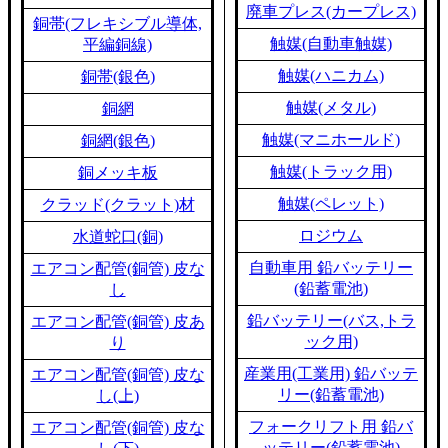
廃車プレス(カープレス)
銅帯(フレキシブル導体,
触媒(自動車触媒)
平編銅線)
触媒(ハニカム)
銅帯(銀色)
触媒(メタル)
銅網
触媒(マニホールド)
銅網(銀色)
触媒(トラック用)
銅メッキ板
触媒(ペレット)
クラッド(クラット)材
ロジウム
水道蛇口(銅)
自動車用 鉛バッテリー
エアコン配管(銅管) 皮な
(鉛蓄電池)
し
鉛バッテリー(バス,トラ
エアコン配管(銅管) 皮あ
ック用)
り
産業用(工業用) 鉛バッテ
エアコン配管(銅管) 皮な
リー(鉛蓄電池)
し(上)
フォークリフト用 鉛バ
エアコン配管(銅管) 皮な
ッテリー(鉛蓄電池)