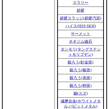
スラリー
超硬
超硬スラッジ(超硬汚泥)
ハイス(HSS,SKH)
サーメット
ネオジム磁石
タンモリ(タングステン
＋モリブデン)
銀ろう(針金状)
銀ろう(板状)
銀ろう(糸状)
銀ろう(枠状)
錫(スズ)
減摩合金(ホワイトメタ
ル,バビットメタル)