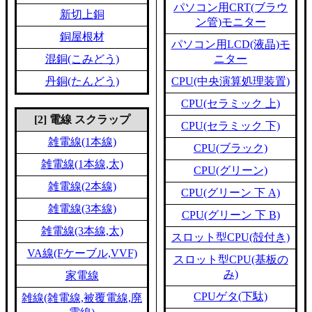
パソコン用CRT(ブラウ
新切上銅
ン管)モニター
銅屋根材
パソコン用LCD(液晶)モ
混銅(こみどう)
ニター
丹銅(たんどう)
CPU(中央演算処理装置)
CPU(セラミック 上)
[2] 電線 スクラップ
CPU(セラミック 下)
雑電線(1本線)
CPU(ブラック)
雑電線(1本線,太)
CPU(グリーン)
雑電線(2本線)
CPU(グリーン 下 A)
雑電線(3本線)
CPU(グリーン 下 B)
雑電線(3本線,太)
スロット型CPU(殻付き)
VA線(Fケーブル,VVF)
スロット型CPU(基板の
み)
家電線
CPUゲタ(下駄)
雑線(雑電線,被覆電線,廃