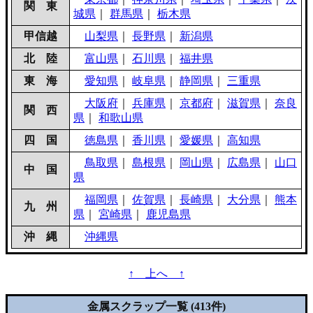
関 東
城県
｜
群馬県
｜
栃木県
甲信越
山梨県
｜
長野県
｜
新潟県
北 陸
富山県
｜
石川県
｜
福井県
東 海
愛知県
｜
岐阜県
｜
静岡県
｜
三重県
大阪府
｜
兵庫県
｜
京都府
｜
滋賀県
｜
奈良
関 西
県
｜
和歌山県
四 国
徳島県
｜
香川県
｜
愛媛県
｜
高知県
鳥取県
｜
島根県
｜
岡山県
｜
広島県
｜
山口
中 国
県
福岡県
｜
佐賀県
｜
長崎県
｜
大分県
｜
熊本
九 州
県
｜
宮崎県
｜
鹿児島県
沖 縄
沖縄県
↑ 上へ ↑
金属スクラップ一覧 (413件)