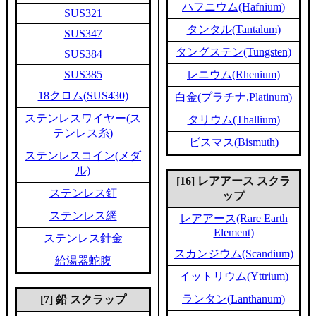
ハフニウム(Hafnium)
SUS321
タンタル(Tantalum)
SUS347
タングステン(Tungsten)
SUS384
SUS385
レニウム(Rhenium)
18クロム(SUS430)
白金(プラチナ,Platinum)
ステンレスワイヤー(ス
タリウム(Thallium)
テンレス糸)
ビスマス(Bismuth)
ステンレスコイン(メダ
ル)
[16] レアアース スクラ
ステンレス釘
ップ
ステンレス網
レアアース(Rare Earth
Element)
ステンレス針金
スカンジウム(Scandium)
給湯器蛇腹
イットリウム(Yttrium)
ランタン(Lanthanum)
[7] 鉛 スクラップ