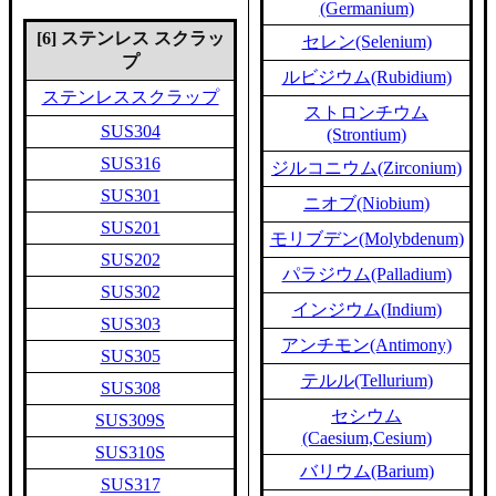
(Germanium)
[6] ステンレス スクラッ
セレン(Selenium)
プ
ルビジウム(Rubidium)
ステンレススクラップ
ストロンチウム
SUS304
(Strontium)
SUS316
ジルコニウム(Zirconium)
SUS301
ニオブ(Niobium)
SUS201
モリブデン(Molybdenum)
SUS202
パラジウム(Palladium)
SUS302
インジウム(Indium)
SUS303
アンチモン(Antimony)
SUS305
テルル(Tellurium)
SUS308
セシウム
SUS309S
(Caesium,Cesium)
SUS310S
バリウム(Barium)
SUS317