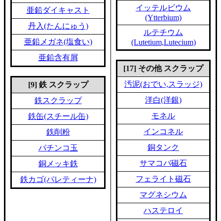
イッテルビウム
亜鉛ダイキャスト
(Ytterbium)
丹入(たんにゅう)
ルテチウム
亜鉛メガネ(塩食い)
(Lutetium,Lutecium)
亜鉛含有屑
[17] その他 スクラップ
汚泥(おでい,スラッジ)
[9] 鉄 スクラップ
洋白(洋銀)
鉄スクラップ
モネル
鉄缶(スチール缶)
インコネル
鉄削粉
銅タンク
パチンコ玉
サマコバ磁石
銅メッキ鉄
フェライト磁石
鉄カゴ(パレティーナ)
マグネシウム
ハステロイ