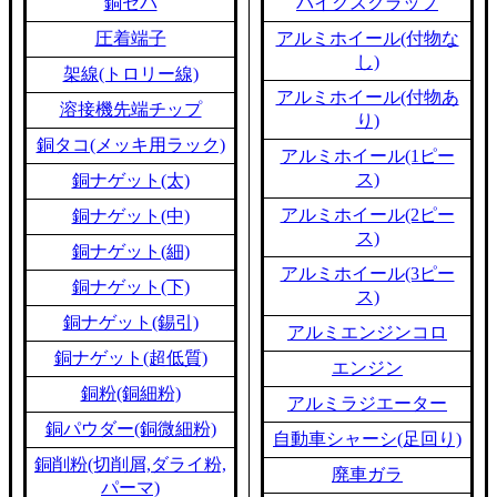
銅セパ
バイクスクラップ
圧着端子
アルミホイール(付物な
し)
架線(トロリー線)
アルミホイール(付物あ
溶接機先端チップ
り)
銅タコ(メッキ用ラック)
アルミホイール(1ピー
ス)
銅ナゲット(太)
アルミホイール(2ピー
銅ナゲット(中)
ス)
銅ナゲット(細)
アルミホイール(3ピー
銅ナゲット(下)
ス)
銅ナゲット(錫引)
アルミエンジンコロ
銅ナゲット(超低質)
エンジン
銅粉(銅細粉)
アルミラジエーター
銅パウダー(銅微細粉)
自動車シャーシ(足回り)
銅削粉(切削屑,ダライ粉,
廃車ガラ
パーマ)