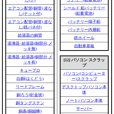
し(下)
シールド 鉛バッテリー
エアコン配管(銅管) 皮な
(鉛蓄電池)
し(ナット付)
バッテリー端子鉛
エアコン配管(銅管) 皮な
し(鉄バネ付)
バッテリー内層鉛
給湯器の銅管
鉄ホイール
湯沸器･給湯器(銅部分,メ
自動車基板
ッキ無)
湯沸器･給湯器(銅部分,メ
[12] パソコン スクラッ
ッキ有)
プ
キュープロ
パソコン(コンピュータ
白銅(はくどう)
ー)スクラップ
リードフレーム
デスクトップパソコン本
体
銅ろう(針金状)
ノートパソコン本体
銅タングステン
サーバー
銅条(銅細棒)