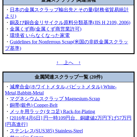
・
日本の金属スクラップ輸出先とその量(財務省貿易統計
より)
・
銅及び銅合金リサイクル原料分類基準(JIS H 2109, 2006)
・
金属くず商(金属くず商営業許可)
・
環境省 いらなくなった家電
・
Guidelines for Nonferrous Scrap(米国の非鉄金属スクラッ
プ基準)
↑ 上へ ↑
金属関連スクラップ一覧 (20件)
・
減摩合金(ホワイトメタル,バビットメタル) White-
Metal,Babbitt-Metal
・
マグネシウムスクラップ Magnesium-Scrap
・
銅帯(銀色) Copper-Belt
・
メッキ用ラック(タコ足) Rack-for-Plating
・
[2016年4月6日] 円一時109円台、銅建値2万円下げ57万円
[円高進行]
・
ステンレス(SUS385) Stainless-Steel