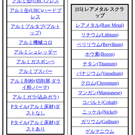
アルミ缶(UBC)プレス
[15] レアメタル スクラ
アルミ缶(UBC)ハードプ
ップ
レス
レアメタル(Rare Metal)
アルミプルタブ(プルト
ップ)
リチウム(Lithium)
アルミ機械コロ
ベリリウム(Beryllium)
アルミシュレッダー
ホウ素(Boron)
アルミガスボンベ
チタン(Titanium)
アルミブスバー
バナジウム(Vanadium)
アルミ削粉(切削屑,ダラ
クロム(Chromium)
イ粉,パーマ)
マンガン(Manganese)
アルミガラ(込みガラ)
コバルト(Cobalt)
Pタイル(アルミ床材)ダ
ニッケル(Nickel)
ストなし
ガリウム(Gallium)
Pタイル(アルミ床材)ダ
ストあり
ゲルマニウム