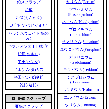
セリウム(Cerium)
鉛スクラップ
プラセオジム
鉛板
(Praseodymium)
鉛管(えんかん)
ネオジム(Neodymium)
活字鉛(かつじなまり)
プロメチウム
バランスウェイト(鉛の
(Promethium)
み)
サマリウム(Samarium)
バランスウェイト(鉄付)
ユウロピウム(Europium)
鉛錘(おもり)
ガドリニウム
半田(ハンダ)
(Gadolinium)
半田(ハンダ)カス
テルビウム(Terbium)
半田(ハンダ)削粉
ジスプロシウム
(Dysprosium)
雑鉛(込鉛)
ホルミウム(Holmium)
エルビウム(Erbium)
[8] 亜鉛 スクラップ
ツリウム(Thulium)
亜鉛スクラップ