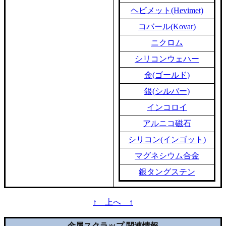
ヘビメット(Hevimet)
コバール(Kovar)
ニクロム
シリコンウェハー
金(ゴールド)
銀(シルバー)
インコロイ
アルニコ磁石
シリコン(インゴット)
マグネシウム合金
銀タングステン
↑ 上へ ↑
金属スクラップ 関連情報