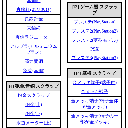
真鍮釘
[13] ゲーム機 スクラッ
真鍮釘(ネジあり)
プ
真鍮針金
プレステ(PlayStation)
真鍮網
プレステ2(PlayStation2)
真鍮ラジエーター
プレステ2(薄型モデル)
アルブラ(アルミニウム
PSX
ブラス)
プレステ3(PlayStation3)
高力黄銅
薬莢(真鍮)
[14] 基板 スクラップ
金メッキ端子(端子付)
[4] 砲金/青銅 スクラップ
金メッキ端子
砲金スクラップ
金メッキ端子(端子全体
砲金(上)
が金メッキ)
砲金(下)
金メッキ端子(端子の一
部が金メッキ)
水道メーター(上)