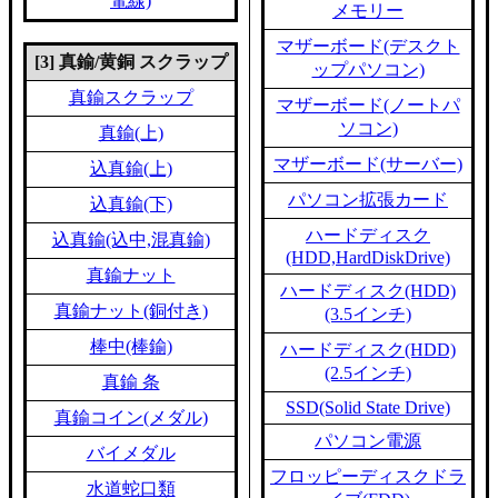
電線)
メモリー
マザーボード(デスクト
[3] 真鍮/黄銅 スクラップ
ップパソコン)
真鍮スクラップ
マザーボード(ノートパ
ソコン)
真鍮(上)
マザーボード(サーバー)
込真鍮(上)
パソコン拡張カード
込真鍮(下)
ハードディスク
込真鍮(込中,混真鍮)
(HDD,HardDiskDrive)
真鍮ナット
ハードディスク(HDD)
真鍮ナット(銅付き)
(3.5インチ)
棒中(棒鍮)
ハードディスク(HDD)
(2.5インチ)
真鍮 条
SSD(Solid State Drive)
真鍮コイン(メダル)
パソコン電源
バイメダル
フロッピーディスクドラ
水道蛇口類