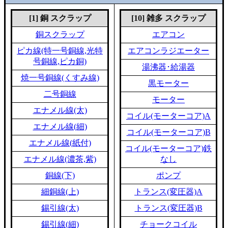
[1] 銅 スクラップ
[10] 雑多 スクラップ
銅スクラップ
エアコン
ピカ線(特一号銅線,光特
エアコンラジエーター
号銅線,ピカ銅)
湯沸器･給湯器
焼一号銅線(くすみ線)
黒モーター
二号銅線
モーター
エナメル線(太)
コイル(モーターコア)A
エナメル線(細)
コイル(モーターコア)B
エナメル線(紙付)
コイル(モーターコア)鉄
エナメル線(濃茶,紫)
なし
銅線(下)
ポンプ
細銅線(上)
トランス(変圧器)A
錫引線(太)
トランス(変圧器)B
錫引線(細)
チョークコイル