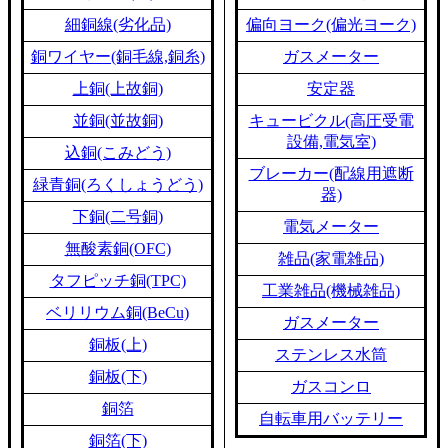
細銅線(劣化品)
偏向ヨーク(偏光ヨーク)
銅ワイヤー(銅毛線,銅糸)
ガスメーター
上銅(上故銅)
安定器
並銅(並故銅)
キュービクル(高圧受電
設備,電気室)
込銅(こみどう)
ブレーカー(配線用遮断
緑青銅(ろくしょうどう)
器)
下銅(二号銅)
電気メーター
無酸素銅(OFC)
雑品(家電雑品)
タフピッチ銅(TPC)
工業雑品(機械雑品)
ベリリウム銅(BeCu)
ガスメーター
銅板(上)
ステンレス水筒
銅板(下)
ガスコンロ
銅箔
自転車用バッテリー
銅箔(下)