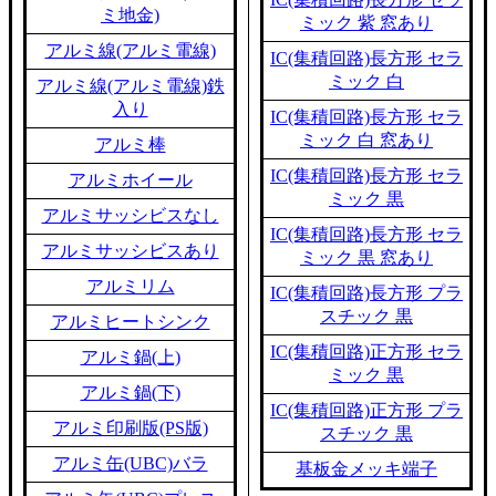
ミ地金)
ミック 紫 窓あり
アルミ線(アルミ電線)
IC(集積回路)長方形 セラ
ミック 白
アルミ線(アルミ電線)鉄
入り
IC(集積回路)長方形 セラ
ミック 白 窓あり
アルミ棒
IC(集積回路)長方形 セラ
アルミホイール
ミック 黒
アルミサッシビスなし
IC(集積回路)長方形 セラ
アルミサッシビスあり
ミック 黒 窓あり
アルミリム
IC(集積回路)長方形 プラ
スチック 黒
アルミヒートシンク
IC(集積回路)正方形 セラ
アルミ鍋(上)
ミック 黒
アルミ鍋(下)
IC(集積回路)正方形 プラ
アルミ印刷版(PS版)
スチック 黒
アルミ缶(UBC)バラ
基板金メッキ端子