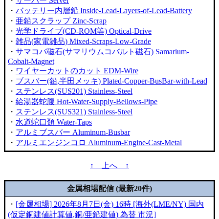
・
サーバー Server
・
バッテリー内層鉛 Inside-Lead-Layers-of-Lead-Battery
・
亜鉛スクラップ Zinc-Scrap
・
光学ドライブ(CD-ROM等) Optical-Drive
・
雑品(家電雑品) Mixed-Scraps-Low-Grade
・
サマコバ磁石(サマリウムコバルト磁石) Samarium-
Cobalt-Magnet
・
ワイヤーカットのカット EDM-Wire
・
ブスバー(鉛,半田メッキ) Plated-Copper-BusBar-with-Lead
・
ステンレス(SUS201) Stainless-Steel
・
給湯器蛇腹 Hot-Water-Supply-Bellows-Pipe
・
ステンレス(SUS321) Stainless-Steel
・
水道蛇口類 Water-Taps
・
アルミブスバー Aluminum-Busbar
・
アルミエンジンコロ Aluminum-Engine-Cast-Metal
↑ 上へ ↑
金属相場配信 (最新20件)
・
[金属相場] 2026年8月7日(金) 16時 [海外(LME/NY) 国内
(仮定銅建値計算値,銅/亜鉛建値) 為替 市況]