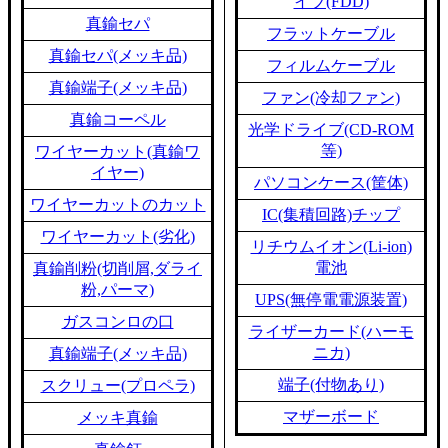
イブ(FDD)
真鍮セパ
フラットケーブル
真鍮セパ(メッキ品)
フィルムケーブル
真鍮端子(メッキ品)
ファン(冷却ファン)
真鍮コーペル
光学ドライブ(CD-ROM
等)
ワイヤーカット(真鍮ワ
イヤー)
パソコンケース(筐体)
ワイヤーカットのカット
IC(集積回路)チップ
ワイヤーカット(劣化)
リチウムイオン(Li-ion)
電池
真鍮削粉(切削屑,ダライ
粉,パーマ)
UPS(無停電電源装置)
ガスコンロの口
ライザーカード(ハーモ
ニカ)
真鍮端子(メッキ品)
端子(付物あり)
スクリュー(プロペラ)
マザーボード
メッキ真鍮