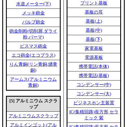
プリント基板
水道メーター(下)
基板の耳
メッキ砲金
基板(上)
バルブ砲金
基板(中)
砲金削粉(切削屑,ダライ
粉,パーマ)
基板(下)
ビスマス砲金
家電基板
エコ砲金(エコブラス)
電源基板
りん青銅(リン青銅,燐青
携帯電話(本体)
銅)
携帯電話(基板)
アームス(アルミニウム
コンデンサー(中)
青銅)
コンデンサー(大)
[5] アルミニウム スクラ
ビジネスホン主装置
ップ
IC(集積回路)長方形 セラ
アルミニウムスクラップ
ミック 紫
アルミインゴット(アル
IC(集積回路)長方形 セラ