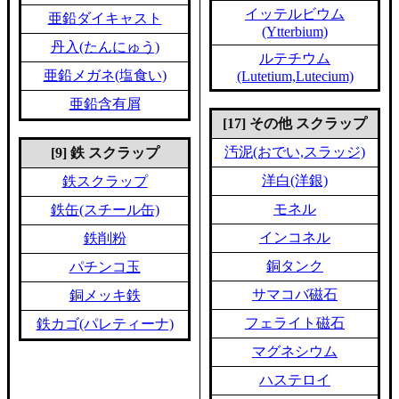
イッテルビウム
亜鉛ダイキャスト
(Ytterbium)
丹入(たんにゅう)
ルテチウム
亜鉛メガネ(塩食い)
(Lutetium,Lutecium)
亜鉛含有屑
[17] その他 スクラップ
汚泥(おでい,スラッジ)
[9] 鉄 スクラップ
洋白(洋銀)
鉄スクラップ
モネル
鉄缶(スチール缶)
インコネル
鉄削粉
銅タンク
パチンコ玉
サマコバ磁石
銅メッキ鉄
フェライト磁石
鉄カゴ(パレティーナ)
マグネシウム
ハステロイ