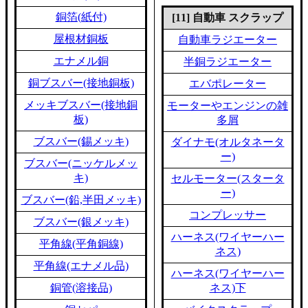
銅箔(紙付)
[11] 自動車 スクラップ
屋根材銅板
自動車ラジエーター
エナメル銅
半銅ラジエーター
銅ブスバー(接地銅板)
エバポレーター
メッキブスバー(接地銅
モーターやエンジンの雑
板)
多屑
ブスバー(錫メッキ)
ダイナモ(オルタネータ
ー)
ブスバー(ニッケルメッ
キ)
セルモーター(スタータ
ー)
ブスバー(鉛,半田メッキ)
コンプレッサー
ブスバー(銀メッキ)
ハーネス(ワイヤーハー
平角線(平角銅線)
ネス)
平角線(エナメル品)
ハーネス(ワイヤーハー
銅管(溶接品)
ネス)下