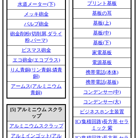
プリント基板
水道メーター(下)
基板の耳
メッキ砲金
基板(上)
バルブ砲金
基板(中)
砲金削粉(切削屑,ダライ
粉,パーマ)
基板(下)
ビスマス砲金
家電基板
エコ砲金(エコブラス)
電源基板
りん青銅(リン青銅,燐青
携帯電話(本体)
銅)
携帯電話(基板)
アームス(アルミニウム
コンデンサー(中)
青銅)
コンデンサー(大)
[5] アルミニウム スクラ
ビジネスホン主装置
ップ
IC(集積回路)長方形 セラ
アルミニウムスクラップ
ミック 紫
アルミインゴット(アル
IC(集積回路)長方形 セラ