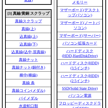
電線)
メモリー
マザーボード(デスクト
[3] 真鍮/黄銅 スクラップ
ップパソコン)
真鍮スクラップ
マザーボード(ノートパ
ソコン)
真鍮(上)
マザーボード(サーバー)
込真鍮(上)
パソコン拡張カード
込真鍮(下)
ハードディスク
込真鍮(込中,混真鍮)
(HDD,HardDiskDrive)
真鍮ナット
ハードディスク(HDD)
真鍮ナット(銅付き)
(3.5インチ)
棒中(棒鍮)
ハードディスク(HDD)
(2.5インチ)
真鍮 条
SSD(Solid State Drive)
真鍮コイン(メダル)
パソコン電源
バイメダル
フロッピーディスクドラ
水道蛇口類