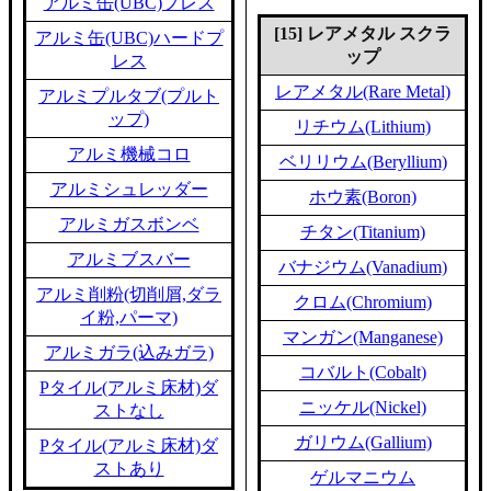
アルミ缶(UBC)プレス
[15] レアメタル スクラ
アルミ缶(UBC)ハードプ
ップ
レス
レアメタル(Rare Metal)
アルミプルタブ(プルト
ップ)
リチウム(Lithium)
アルミ機械コロ
ベリリウム(Beryllium)
アルミシュレッダー
ホウ素(Boron)
アルミガスボンベ
チタン(Titanium)
アルミブスバー
バナジウム(Vanadium)
アルミ削粉(切削屑,ダラ
クロム(Chromium)
イ粉,パーマ)
マンガン(Manganese)
アルミガラ(込みガラ)
コバルト(Cobalt)
Pタイル(アルミ床材)ダ
ニッケル(Nickel)
ストなし
ガリウム(Gallium)
Pタイル(アルミ床材)ダ
ストあり
ゲルマニウム