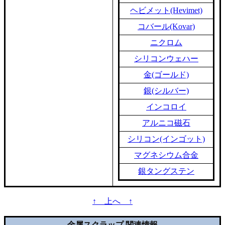
ヘビメット(Hevimet)
コバール(Kovar)
ニクロム
シリコンウェハー
金(ゴールド)
銀(シルバー)
インコロイ
アルニコ磁石
シリコン(インゴット)
マグネシウム合金
銀タングステン
↑ 上へ ↑
金属スクラップ 関連情報