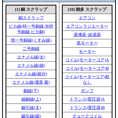
[1] 銅 スクラップ
[10] 雑多 スクラップ
銅スクラップ
エアコン
ピカ線(特一号銅線,光特
エアコンラジエーター
号銅線,ピカ銅)
湯沸器･給湯器
焼一号銅線(くすみ線)
黒モーター
二号銅線
モーター
エナメル線(太)
コイル(モーターコア)A
エナメル線(細)
コイル(モーターコア)B
エナメル線(紙付)
コイル(モーターコア)鉄
エナメル線(濃茶,紫)
なし
銅線(下)
ポンプ
細銅線(上)
トランス(変圧器)A
錫引線(太)
トランス(変圧器)B
錫引線(細)
チョークコイル