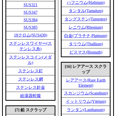
ハフニウム(Hafnium)
SUS321
タンタル(Tantalum)
SUS347
タングステン(Tungsten)
SUS384
SUS385
レニウム(Rhenium)
18クロム(SUS430)
白金(プラチナ,Platinum)
ステンレスワイヤー(ス
タリウム(Thallium)
テンレス糸)
ビスマス(Bismuth)
ステンレスコイン(メダ
ル)
[16] レアアース スクラ
ステンレス釘
ップ
ステンレス網
レアアース(Rare Earth
Element)
ステンレス針金
スカンジウム(Scandium)
給湯器蛇腹
イットリウム(Yttrium)
ランタン(Lanthanum)
[7] 鉛 スクラップ