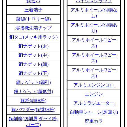
銅セパ
バイクスクラップ
圧着端子
アルミホイール(付物な
し)
架線(トロリー線)
アルミホイール(付物あ
溶接機先端チップ
り)
銅タコ(メッキ用ラック)
アルミホイール(1ピー
ス)
銅ナゲット(太)
アルミホイール(2ピー
銅ナゲット(中)
ス)
銅ナゲット(細)
アルミホイール(3ピー
銅ナゲット(下)
ス)
銅ナゲット(錫引)
アルミエンジンコロ
銅ナゲット(超低質)
エンジン
銅粉(銅細粉)
アルミラジエーター
銅パウダー(銅微細粉)
自動車シャーシ(足回り)
銅削粉(切削屑,ダライ粉,
廃車ガラ
パーマ)