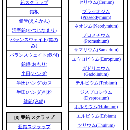
セリウム(Cerium)
鉛スクラップ
プラセオジム
鉛板
(Praseodymium)
鉛管(えんかん)
ネオジム(Neodymium)
活字鉛(かつじなまり)
プロメチウム
バランスウェイト(鉛の
(Promethium)
み)
サマリウム(Samarium)
バランスウェイト(鉄付)
ユウロピウム(Europium)
鉛錘(おもり)
ガドリニウム
半田(ハンダ)
(Gadolinium)
半田(ハンダ)カス
テルビウム(Terbium)
半田(ハンダ)削粉
ジスプロシウム
(Dysprosium)
雑鉛(込鉛)
ホルミウム(Holmium)
エルビウム(Erbium)
[8] 亜鉛 スクラップ
ツリウム(Thulium)
亜鉛スクラップ