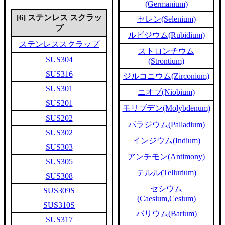
(Germanium)
[6] ステンレス スクラッ
セレン(Selenium)
プ
ルビジウム(Rubidium)
ステンレススクラップ
ストロンチウム
SUS304
(Strontium)
SUS316
ジルコニウム(Zirconium)
SUS301
ニオブ(Niobium)
SUS201
モリブデン(Molybdenum)
SUS202
パラジウム(Palladium)
SUS302
インジウム(Indium)
SUS303
アンチモン(Antimony)
SUS305
テルル(Tellurium)
SUS308
セシウム
SUS309S
(Caesium,Cesium)
SUS310S
バリウム(Barium)
SUS317