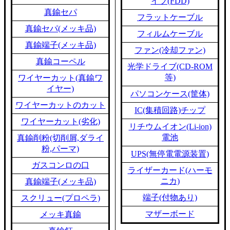
イブ(FDD)
真鍮セパ
フラットケーブル
真鍮セパ(メッキ品)
フィルムケーブル
真鍮端子(メッキ品)
ファン(冷却ファン)
真鍮コーペル
光学ドライブ(CD-ROM
等)
ワイヤーカット(真鍮ワ
イヤー)
パソコンケース(筐体)
ワイヤーカットのカット
IC(集積回路)チップ
ワイヤーカット(劣化)
リチウムイオン(Li-ion)
電池
真鍮削粉(切削屑,ダライ
粉,パーマ)
UPS(無停電電源装置)
ガスコンロの口
ライザーカード(ハーモ
ニカ)
真鍮端子(メッキ品)
端子(付物あり)
スクリュー(プロペラ)
マザーボード
メッキ真鍮