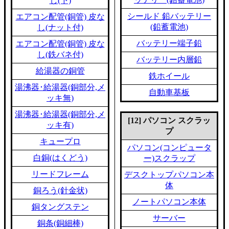
し(下)
シールド 鉛バッテリー
エアコン配管(銅管) 皮な
(鉛蓄電池)
し(ナット付)
バッテリー端子鉛
エアコン配管(銅管) 皮な
し(鉄バネ付)
バッテリー内層鉛
給湯器の銅管
鉄ホイール
湯沸器･給湯器(銅部分,メ
自動車基板
ッキ無)
湯沸器･給湯器(銅部分,メ
[12] パソコン スクラッ
ッキ有)
プ
キュープロ
パソコン(コンピュータ
白銅(はくどう)
ー)スクラップ
リードフレーム
デスクトップパソコン本
体
銅ろう(針金状)
ノートパソコン本体
銅タングステン
サーバー
銅条(銅細棒)