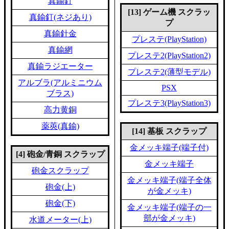
真鍮釘
[13] ゲーム機 スクラッ
真鍮釘(ネジあり)
プ
真鍮針金
プレステ(PlayStation)
真鍮網
プレステ2(PlayStation2)
真鍮ラジエーター
プレステ2(薄型モデル)
アルブラ(アルミニウム
PSX
ブラス)
プレステ3(PlayStation3)
高力黄銅
薬莢(真鍮)
[14] 基板 スクラップ
金メッキ端子(端子付)
[4] 砲金/青銅 スクラップ
金メッキ端子
砲金スクラップ
金メッキ端子(端子全体
砲金(上)
が金メッキ)
砲金(下)
金メッキ端子(端子の一
部が金メッキ)
水道メーター(上)