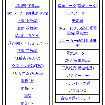
細銅線(劣化品)
偏向ヨーク(偏光ヨーク)
銅ワイヤー(銅毛線,銅糸)
ガスメーター
上銅(上故銅)
安定器
並銅(並故銅)
キュービクル(高圧受電
設備,電気室)
込銅(こみどう)
ブレーカー(配線用遮断
緑青銅(ろくしょうどう)
器)
下銅(二号銅)
電気メーター
無酸素銅(OFC)
雑品(家電雑品)
タフピッチ銅(TPC)
工業雑品(機械雑品)
ベリリウム銅(BeCu)
ガスメーター
銅板(上)
ステンレス水筒
銅板(下)
ガスコンロ
銅箔
自転車用バッテリー
銅箔(下)