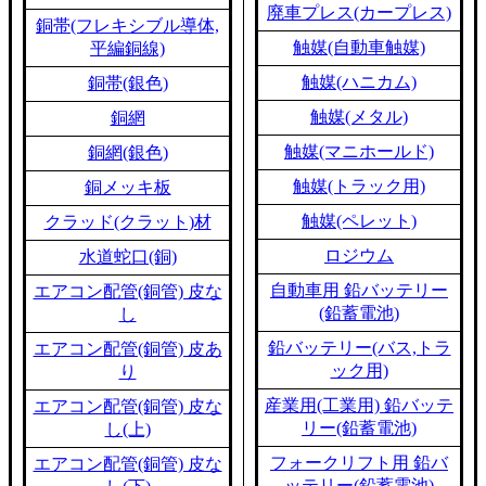
廃車プレス(カープレス)
銅帯(フレキシブル導体,
触媒(自動車触媒)
平編銅線)
触媒(ハニカム)
銅帯(銀色)
触媒(メタル)
銅網
触媒(マニホールド)
銅網(銀色)
触媒(トラック用)
銅メッキ板
触媒(ペレット)
クラッド(クラット)材
ロジウム
水道蛇口(銅)
自動車用 鉛バッテリー
エアコン配管(銅管) 皮な
(鉛蓄電池)
し
鉛バッテリー(バス,トラ
エアコン配管(銅管) 皮あ
ック用)
り
産業用(工業用) 鉛バッテ
エアコン配管(銅管) 皮な
リー(鉛蓄電池)
し(上)
フォークリフト用 鉛バ
エアコン配管(銅管) 皮な
ッテリー(鉛蓄電池)