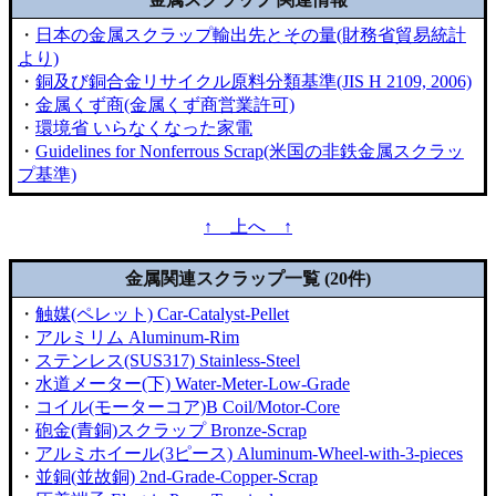
・
日本の金属スクラップ輸出先とその量(財務省貿易統計
より)
・
銅及び銅合金リサイクル原料分類基準(JIS H 2109, 2006)
・
金属くず商(金属くず商営業許可)
・
環境省 いらなくなった家電
・
Guidelines for Nonferrous Scrap(米国の非鉄金属スクラッ
プ基準)
↑ 上へ ↑
金属関連スクラップ一覧 (20件)
・
触媒(ペレット) Car-Catalyst-Pellet
・
アルミリム Aluminum-Rim
・
ステンレス(SUS317) Stainless-Steel
・
水道メーター(下) Water-Meter-Low-Grade
・
コイル(モーターコア)B Coil/Motor-Core
・
砲金(青銅)スクラップ Bronze-Scrap
・
アルミホイール(3ピース) Aluminum-Wheel-with-3-pieces
・
並銅(並故銅) 2nd-Grade-Copper-Scrap