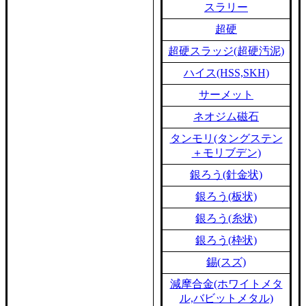
スラリー
超硬
超硬スラッジ(超硬汚泥)
ハイス(HSS,SKH)
サーメット
ネオジム磁石
タンモリ(タングステン
＋モリブデン)
銀ろう(針金状)
銀ろう(板状)
銀ろう(糸状)
銀ろう(枠状)
錫(スズ)
減摩合金(ホワイトメタ
ル,バビットメタル)