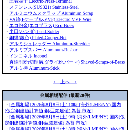
・
圧着端子 Electric-Press-Terminal
・
ステンレス(SUS321) Stainless-Steel
・
アルミニウムスクラップ Aluminum-Scrap
・
VA線(Fケーブル,VVF) Electric-VVF-Wire
・
エコ砲金(エコブラス) Eco-Brass
・
半田(ハンダ) Lead-Solder
・
銅網(銀色) Plated-Copper-Net
・
アルミシュレッダー Aluminum-Shredder
・
アルミブスバー Aluminum-Busbar
・
インコネル Inconel
・
真鍮削粉(切削屑,ダライ粉,パーマ) Shaved-Scraps-of-Brass
・
アルミ棒 Aluminum-Stick
↑ 上へ ↑
金属相場配信 (最新20件)
・
[金属相場] 2026年8月8日(土) 10時 [海外(LME/NY) 国内
(仮定銅建値計算値,銅/亜鉛建値) 為替 市況]
・
[金属相場] 2026年8月8日(土) 9時 [海外(LME/NY) 国内(仮
定銅建値計算値,銅/亜鉛建値) 為替 市況]
・
[金属相場] 2026年8月8日(土) 8時 [海外(LME/NY) 国内(仮