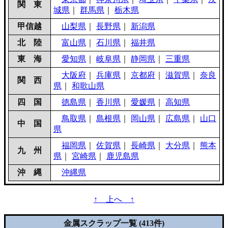
関 東
城県
｜
群馬県
｜
栃木県
甲信越
山梨県
｜
長野県
｜
新潟県
北 陸
富山県
｜
石川県
｜
福井県
東 海
愛知県
｜
岐阜県
｜
静岡県
｜
三重県
大阪府
｜
兵庫県
｜
京都府
｜
滋賀県
｜
奈良
関 西
県
｜
和歌山県
四 国
徳島県
｜
香川県
｜
愛媛県
｜
高知県
鳥取県
｜
島根県
｜
岡山県
｜
広島県
｜
山口
中 国
県
福岡県
｜
佐賀県
｜
長崎県
｜
大分県
｜
熊本
九 州
県
｜
宮崎県
｜
鹿児島県
沖 縄
沖縄県
↑ 上へ ↑
金属スクラップ一覧 (413件)