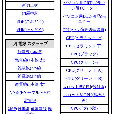
パソコン用CRT(ブラウ
新切上銅
ン管)モニター
銅屋根材
パソコン用LCD(液晶)モ
混銅(こみどう)
ニター
丹銅(たんどう)
CPU(中央演算処理装置)
CPU(セラミック 上)
[2] 電線 スクラップ
CPU(セラミック 下)
雑電線(1本線)
CPU(ブラック)
雑電線(1本線,太)
CPU(グリーン)
雑電線(2本線)
CPU(グリーン 下 A)
雑電線(3本線)
CPU(グリーン 下 B)
雑電線(3本線,太)
スロット型CPU(殻付き)
VA線(Fケーブル,VVF)
スロット型CPU(基板の
み)
家電線
CPUゲタ(下駄)
雑線(雑電線,被覆電線,廃