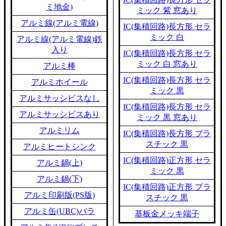
ミ地金)
ミック 紫 窓あり
アルミ線(アルミ電線)
IC(集積回路)長方形 セラ
ミック 白
アルミ線(アルミ電線)鉄
入り
IC(集積回路)長方形 セラ
ミック 白 窓あり
アルミ棒
IC(集積回路)長方形 セラ
アルミホイール
ミック 黒
アルミサッシビスなし
IC(集積回路)長方形 セラ
アルミサッシビスあり
ミック 黒 窓あり
アルミリム
IC(集積回路)長方形 プラ
スチック 黒
アルミヒートシンク
IC(集積回路)正方形 セラ
アルミ鍋(上)
ミック 黒
アルミ鍋(下)
IC(集積回路)正方形 プラ
アルミ印刷版(PS版)
スチック 黒
アルミ缶(UBC)バラ
基板金メッキ端子