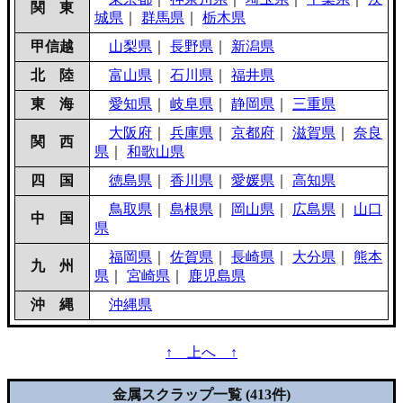
関 東
城県
｜
群馬県
｜
栃木県
甲信越
山梨県
｜
長野県
｜
新潟県
北 陸
富山県
｜
石川県
｜
福井県
東 海
愛知県
｜
岐阜県
｜
静岡県
｜
三重県
大阪府
｜
兵庫県
｜
京都府
｜
滋賀県
｜
奈良
関 西
県
｜
和歌山県
四 国
徳島県
｜
香川県
｜
愛媛県
｜
高知県
鳥取県
｜
島根県
｜
岡山県
｜
広島県
｜
山口
中 国
県
福岡県
｜
佐賀県
｜
長崎県
｜
大分県
｜
熊本
九 州
県
｜
宮崎県
｜
鹿児島県
沖 縄
沖縄県
↑ 上へ ↑
金属スクラップ一覧 (413件)