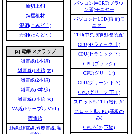
パソコン用CRT(ブラウ
新切上銅
ン管)モニター
銅屋根材
パソコン用LCD(液晶)モ
混銅(こみどう)
ニター
丹銅(たんどう)
CPU(中央演算処理装置)
CPU(セラミック 上)
[2] 電線 スクラップ
CPU(セラミック 下)
雑電線(1本線)
CPU(ブラック)
雑電線(1本線,太)
CPU(グリーン)
雑電線(2本線)
CPU(グリーン 下 A)
雑電線(3本線)
CPU(グリーン 下 B)
雑電線(3本線,太)
スロット型CPU(殻付き)
VA線(Fケーブル,VVF)
スロット型CPU(基板の
み)
家電線
CPUゲタ(下駄)
雑線(雑電線,被覆電線,廃