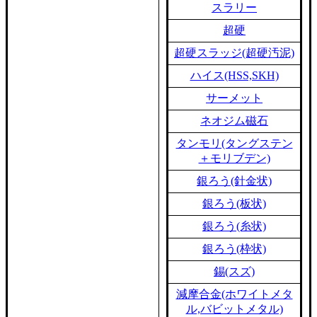
スラリー
超硬
超硬スラッジ(超硬汚泥)
ハイス(HSS,SKH)
サーメット
ネオジム磁石
タンモリ(タングステン
＋モリブデン)
銀ろう(針金状)
銀ろう(板状)
銀ろう(糸状)
銀ろう(枠状)
錫(スズ)
減摩合金(ホワイトメタ
ル,バビットメタル)