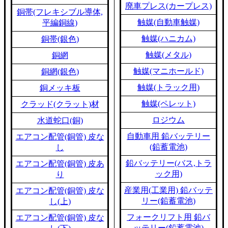
廃車プレス(カープレス)
銅帯(フレキシブル導体,
触媒(自動車触媒)
平編銅線)
触媒(ハニカム)
銅帯(銀色)
触媒(メタル)
銅網
触媒(マニホールド)
銅網(銀色)
触媒(トラック用)
銅メッキ板
触媒(ペレット)
クラッド(クラット)材
ロジウム
水道蛇口(銅)
自動車用 鉛バッテリー
エアコン配管(銅管) 皮な
(鉛蓄電池)
し
鉛バッテリー(バス,トラ
エアコン配管(銅管) 皮あ
ック用)
り
産業用(工業用) 鉛バッテ
エアコン配管(銅管) 皮な
リー(鉛蓄電池)
し(上)
フォークリフト用 鉛バ
エアコン配管(銅管) 皮な
ッテリー(鉛蓄電池)