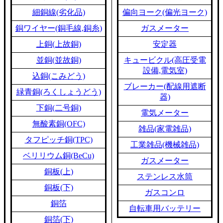
細銅線(劣化品)
偏向ヨーク(偏光ヨーク)
銅ワイヤー(銅毛線,銅糸)
ガスメーター
上銅(上故銅)
安定器
並銅(並故銅)
キュービクル(高圧受電
設備,電気室)
込銅(こみどう)
ブレーカー(配線用遮断
緑青銅(ろくしょうどう)
器)
下銅(二号銅)
電気メーター
無酸素銅(OFC)
雑品(家電雑品)
タフピッチ銅(TPC)
工業雑品(機械雑品)
ベリリウム銅(BeCu)
ガスメーター
銅板(上)
ステンレス水筒
銅板(下)
ガスコンロ
銅箔
自転車用バッテリー
銅箔(下)