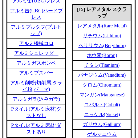
アルミ缶(UBC)プレス
[15] レアメタル スクラ
アルミ缶(UBC)ハードプ
ップ
レス
レアメタル(Rare Metal)
アルミプルタブ(プルト
ップ)
リチウム(Lithium)
アルミ機械コロ
ベリリウム(Beryllium)
アルミシュレッダー
ホウ素(Boron)
アルミガスボンベ
チタン(Titanium)
アルミブスバー
バナジウム(Vanadium)
アルミ削粉(切削屑,ダラ
クロム(Chromium)
イ粉,パーマ)
マンガン(Manganese)
アルミガラ(込みガラ)
コバルト(Cobalt)
Pタイル(アルミ床材)ダ
ニッケル(Nickel)
ストなし
ガリウム(Gallium)
Pタイル(アルミ床材)ダ
ストあり
ゲルマニウム