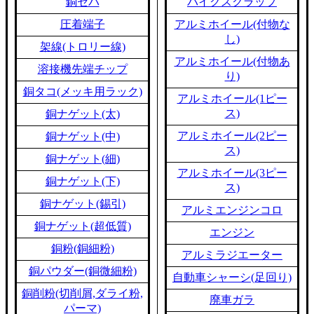
銅セパ
バイクスクラップ
圧着端子
アルミホイール(付物な
し)
架線(トロリー線)
アルミホイール(付物あ
溶接機先端チップ
り)
銅タコ(メッキ用ラック)
アルミホイール(1ピー
ス)
銅ナゲット(太)
アルミホイール(2ピー
銅ナゲット(中)
ス)
銅ナゲット(細)
アルミホイール(3ピー
銅ナゲット(下)
ス)
銅ナゲット(錫引)
アルミエンジンコロ
銅ナゲット(超低質)
エンジン
銅粉(銅細粉)
アルミラジエーター
銅パウダー(銅微細粉)
自動車シャーシ(足回り)
銅削粉(切削屑,ダライ粉,
廃車ガラ
パーマ)