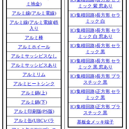
ミ地金)
ミック 紫 窓あり
アルミ線(アルミ電線)
IC(集積回路)長方形 セラ
ミック 白
アルミ線(アルミ電線)鉄
入り
IC(集積回路)長方形 セラ
ミック 白 窓あり
アルミ棒
IC(集積回路)長方形 セラ
アルミホイール
ミック 黒
アルミサッシビスなし
IC(集積回路)長方形 セラ
アルミサッシビスあり
ミック 黒 窓あり
アルミリム
IC(集積回路)長方形 プラ
スチック 黒
アルミヒートシンク
IC(集積回路)正方形 セラ
アルミ鍋(上)
ミック 黒
アルミ鍋(下)
IC(集積回路)正方形 プラ
アルミ印刷版(PS版)
スチック 黒
アルミ缶(UBC)バラ
基板金メッキ端子