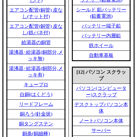
し(下)
シールド 鉛バッテリー
エアコン配管(銅管) 皮な
(鉛蓄電池)
し(ナット付)
バッテリー端子鉛
エアコン配管(銅管) 皮な
し(鉄バネ付)
バッテリー内層鉛
給湯器の銅管
鉄ホイール
湯沸器･給湯器(銅部分,メ
自動車基板
ッキ無)
湯沸器･給湯器(銅部分,メ
[12] パソコン スクラッ
ッキ有)
プ
キュープロ
パソコン(コンピュータ
白銅(はくどう)
ー)スクラップ
リードフレーム
デスクトップパソコン本
体
銅ろう(針金状)
ノートパソコン本体
銅タングステン
サーバー
銅条(銅細棒)