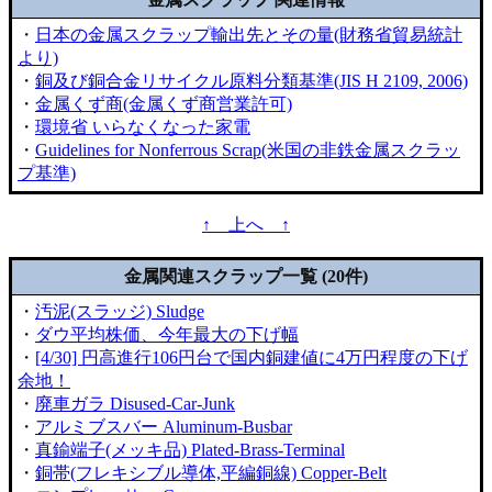
・
日本の金属スクラップ輸出先とその量(財務省貿易統計
より)
・
銅及び銅合金リサイクル原料分類基準(JIS H 2109, 2006)
・
金属くず商(金属くず商営業許可)
・
環境省 いらなくなった家電
・
Guidelines for Nonferrous Scrap(米国の非鉄金属スクラッ
プ基準)
↑ 上へ ↑
金属関連スクラップ一覧 (20件)
・
汚泥(スラッジ) Sludge
・
ダウ平均株価、今年最大の下げ幅
・
[4/30] 円高進行106円台で国内銅建値に4万円程度の下げ
余地！
・
廃車ガラ Disused-Car-Junk
・
アルミブスバー Aluminum-Busbar
・
真鍮端子(メッキ品) Plated-Brass-Terminal
・
銅帯(フレキシブル導体,平編銅線) Copper-Belt