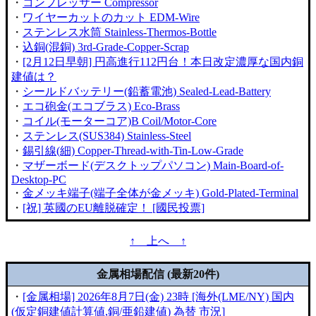
・
コンプレッサー Compressor
・
ワイヤーカットのカット EDM-Wire
・
ステンレス水筒 Stainless-Thermos-Bottle
・
込銅(混銅) 3rd-Grade-Copper-Scrap
・
[2月12日早朝] 円高進行112円台！本日改定濃厚な国内銅
建値は？
・
シールドバッテリー(鉛蓄電池) Sealed-Lead-Battery
・
エコ砲金(エコブラス) Eco-Brass
・
コイル(モーターコア)B Coil/Motor-Core
・
ステンレス(SUS384) Stainless-Steel
・
錫引線(細) Copper-Thread-with-Tin-Low-Grade
・
マザーボード(デスクトップパソコン) Main-Board-of-
Desktop-PC
・
金メッキ端子(端子全体が金メッキ) Gold-Plated-Terminal
・
[祝] 英國のEU離脱確定！ [國民投票]
↑ 上へ ↑
金属相場配信 (最新20件)
・
[金属相場] 2026年8月7日(金) 23時 [海外(LME/NY) 国内
(仮定銅建値計算値,銅/亜鉛建値) 為替 市況]