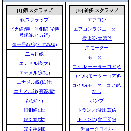
[1] 銅 スクラップ
[10] 雑多 スクラップ
銅スクラップ
エアコン
ピカ線(特一号銅線,光特
エアコンラジエーター
号銅線,ピカ銅)
湯沸器･給湯器
焼一号銅線(くすみ線)
黒モーター
二号銅線
モーター
エナメル線(太)
コイル(モーターコア)A
エナメル線(細)
コイル(モーターコア)B
エナメル線(紙付)
コイル(モーターコア)鉄
エナメル線(濃茶,紫)
なし
銅線(下)
ポンプ
細銅線(上)
トランス(変圧器)A
錫引線(太)
トランス(変圧器)B
錫引線(細)
チョークコイル