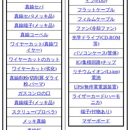
イブ(FDD)
真鍮セパ
フラットケーブル
真鍮セパ(メッキ品)
フィルムケーブル
真鍮端子(メッキ品)
ファン(冷却ファン)
真鍮コーペル
光学ドライブ(CD-ROM
等)
ワイヤーカット(真鍮ワ
イヤー)
パソコンケース(筐体)
ワイヤーカットのカット
IC(集積回路)チップ
ワイヤーカット(劣化)
リチウムイオン(Li-ion)
電池
真鍮削粉(切削屑,ダライ
粉,パーマ)
UPS(無停電電源装置)
ガスコンロの口
ライザーカード(ハーモ
ニカ)
真鍮端子(メッキ品)
端子(付物あり)
スクリュー(プロペラ)
マザーボード
メッキ真鍮