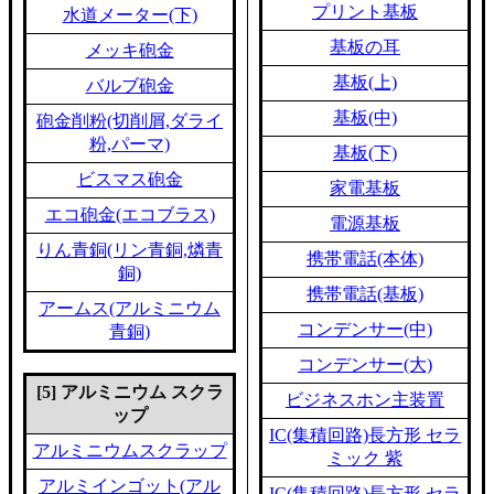
プリント基板
水道メーター(下)
基板の耳
メッキ砲金
基板(上)
バルブ砲金
基板(中)
砲金削粉(切削屑,ダライ
粉,パーマ)
基板(下)
ビスマス砲金
家電基板
エコ砲金(エコブラス)
電源基板
りん青銅(リン青銅,燐青
携帯電話(本体)
銅)
携帯電話(基板)
アームス(アルミニウム
コンデンサー(中)
青銅)
コンデンサー(大)
[5] アルミニウム スクラ
ビジネスホン主装置
ップ
IC(集積回路)長方形 セラ
アルミニウムスクラップ
ミック 紫
アルミインゴット(アル
IC(集積回路)長方形 セラ