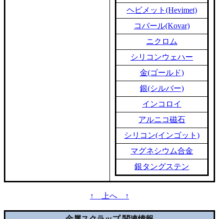
ヘビメット(Hevimet)
コバール(Kovar)
ニクロム
シリコンウェハー
金(ゴールド)
銀(シルバー)
インコロイ
アルニコ磁石
シリコン(インゴット)
マグネシウム合金
銀タングステン
↑ 上へ ↑
金属スクラップ 関連情報