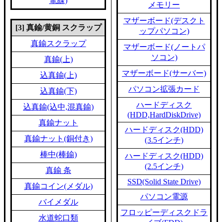
電線)
メモリー
マザーボード(デスクト
[3] 真鍮/黄銅 スクラップ
ップパソコン)
真鍮スクラップ
マザーボード(ノートパ
ソコン)
真鍮(上)
マザーボード(サーバー)
込真鍮(上)
パソコン拡張カード
込真鍮(下)
ハードディスク
込真鍮(込中,混真鍮)
(HDD,HardDiskDrive)
真鍮ナット
ハードディスク(HDD)
真鍮ナット(銅付き)
(3.5インチ)
棒中(棒鍮)
ハードディスク(HDD)
(2.5インチ)
真鍮 条
SSD(Solid State Drive)
真鍮コイン(メダル)
パソコン電源
バイメダル
フロッピーディスクドラ
水道蛇口類