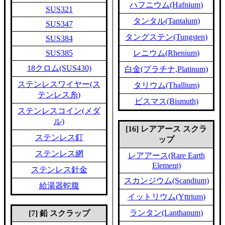
ハフニウム(Hafnium)
SUS321
タンタル(Tantalum)
SUS347
タングステン(Tungsten)
SUS384
SUS385
レニウム(Rhenium)
18クロム(SUS430)
白金(プラチナ,Platinum)
ステンレスワイヤー(ス
タリウム(Thallium)
テンレス糸)
ビスマス(Bismuth)
ステンレスコイン(メダ
ル)
[16] レアアース スクラ
ステンレス釘
ップ
ステンレス網
レアアース(Rare Earth
Element)
ステンレス針金
スカンジウム(Scandium)
給湯器蛇腹
イットリウム(Yttrium)
ランタン(Lanthanum)
[7] 鉛 スクラップ