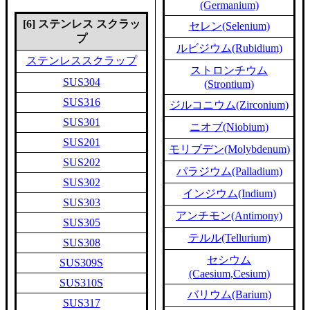
(Germanium)
[6] ステンレス スクラッ
セレン(Selenium)
プ
ルビジウム(Rubidium)
ステンレススクラップ
ストロンチウム
SUS304
(Strontium)
SUS316
ジルコニウム(Zirconium)
SUS301
ニオブ(Niobium)
SUS201
モリブデン(Molybdenum)
SUS202
パラジウム(Palladium)
SUS302
インジウム(Indium)
SUS303
アンチモン(Antimony)
SUS305
テルル(Tellurium)
SUS308
セシウム
SUS309S
(Caesium,Cesium)
SUS310S
バリウム(Barium)
SUS317