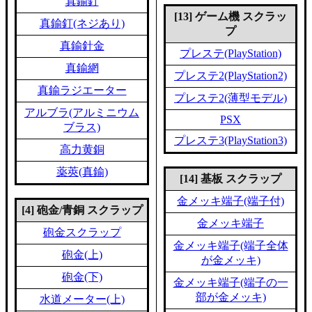
真鍮釘
[13] ゲーム機 スクラッ
真鍮釘(ネジあり)
プ
真鍮針金
プレステ(PlayStation)
真鍮網
プレステ2(PlayStation2)
真鍮ラジエーター
プレステ2(薄型モデル)
アルブラ(アルミニウム
PSX
ブラス)
プレステ3(PlayStation3)
高力黄銅
薬莢(真鍮)
[14] 基板 スクラップ
金メッキ端子(端子付)
[4] 砲金/青銅 スクラップ
金メッキ端子
砲金スクラップ
金メッキ端子(端子全体
砲金(上)
が金メッキ)
砲金(下)
金メッキ端子(端子の一
部が金メッキ)
水道メーター(上)