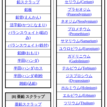
セリウム(Cerium)
鉛スクラップ
プラセオジム
鉛板
(Praseodymium)
鉛管(えんかん)
ネオジム(Neodymium)
活字鉛(かつじなまり)
プロメチウム
バランスウェイト(鉛の
(Promethium)
み)
サマリウム(Samarium)
バランスウェイト(鉄付)
ユウロピウム(Europium)
鉛錘(おもり)
ガドリニウム
半田(ハンダ)
(Gadolinium)
半田(ハンダ)カス
テルビウム(Terbium)
半田(ハンダ)削粉
ジスプロシウム
(Dysprosium)
雑鉛(込鉛)
ホルミウム(Holmium)
エルビウム(Erbium)
[8] 亜鉛 スクラップ
ツリウム(Thulium)
亜鉛スクラップ