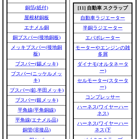
銅箔(紙付)
[11] 自動車 スクラップ
屋根材銅板
自動車ラジエーター
エナメル銅
半銅ラジエーター
銅ブスバー(接地銅板)
エバポレーター
メッキブスバー(接地銅
モーターやエンジンの雑
板)
多屑
ブスバー(錫メッキ)
ダイナモ(オルタネータ
ー)
ブスバー(ニッケルメッ
キ)
セルモーター(スタータ
ー)
ブスバー(鉛,半田メッキ)
コンプレッサー
ブスバー(銀メッキ)
ハーネス(ワイヤーハー
平角線(平角銅線)
ネス)
平角線(エナメル品)
ハーネス(ワイヤーハー
銅管(溶接品)
ネス)下