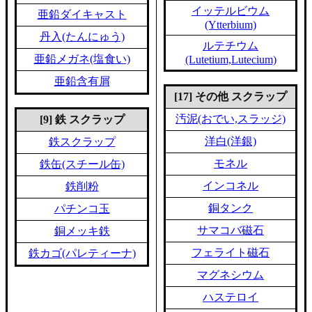
イッテルビウム
亜鉛ダイキャスト
(Ytterbium)
丹入(たんにゅう)
ルテチウム
亜鉛メガネ(塩食い)
(Lutetium,Lutecium)
亜鉛含有屑
[17] その他 スクラップ
汚泥(おでい,スラッジ)
[9] 鉄 スクラップ
洋白(洋銀)
鉄スクラップ
モネル
鉄缶(スチール缶)
インコネル
鉄削粉
銅タンク
パチンコ玉
サマコバ磁石
銅メッキ鉄
フェライト磁石
鉄カゴ(パレティーナ)
マグネシウム
ハステロイ