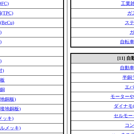
FC)
工業雑
TPC)
ガ
eCu)
ス
)
)
自転
[11]
)
自動
付)
半銅
板
エ
銅
モーター
地銅板)
ダイナモ
接地銅板)
セルモー
メッキ)
コ
ルメッキ)