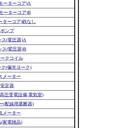
モーターコア)A
モーターコア)B
ーターコア)鉄なし
ポンプ
ス(変圧器)A
ス(変圧器)B
ョークコイル
ク(偏光ヨーク)
スメーター
安定器
高圧受電設備,電気室)
ー(配線用遮断器)
気メーター
(家電雑品)