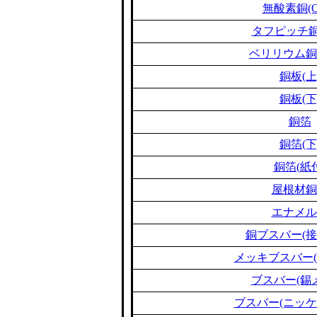
無酸素銅(O
タフピッチ銅(
ベリリウム銅(B
銅板(上
銅板(下
銅箔
銅箔(下
銅箔(紙
屋根材銅
エナメル
銅ブスバー(接
メッキブスバー(
ブスバー(錫
ブスバー(ニッケ