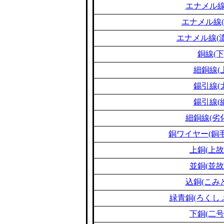
エナメル線
エナメル線(
エナメル線(濃
銅線(下
細銅線(
錫引線(
錫引線(
細銅線(劣
銅ワイヤー(銅毛
上銅(上故
並銅(並故
込銅(こみ
緑青銅(ろくし
下銅(二号