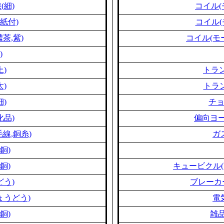
(細)
コイル(
紙付)
コイル(
茶,紫)
コイル(モ
)
上)
トラン
太)
トラン
細)
チ
化品)
偏向ヨー
線,銅糸)
ガ
銅)
銅)
キュービクル(
どう)
ブレーカ
ょうどう)
電
銅)
雑品