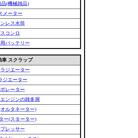
品(機械雑品)
スメーター
テンレス水筒
ガスコンロ
車用バッテリー
 自動車 スクラップ
車ラジエーター
ラジエーター
バポレーター
やエンジンの雑多屑
(オルタネーター)
ター(スターター)
ンプレッサー