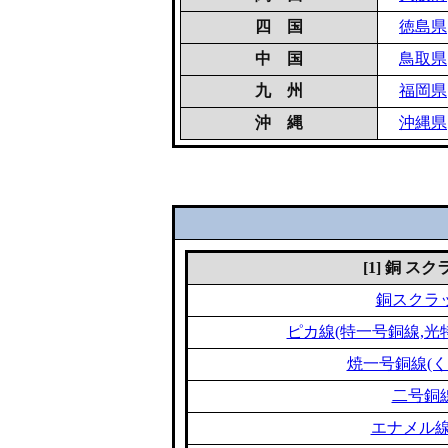
四 国
徳島県
中 国
鳥取県
九 州
福岡県
沖 縄
沖縄県
[1] 銅 ス
銅スクラ
ピカ線(特一号銅線,光
焼一号銅線(く
二号銅
エナメル線