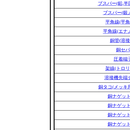
ブスバー(鉛,半
ブスバー(銀
平角線(平角
平角線(エナ
銅管(溶接
銅セパ
圧着端
架線(トロリ
溶接機先端
銅タコ(メッキ
銅ナゲット
銅ナゲット
銅ナゲット
銅ナゲット