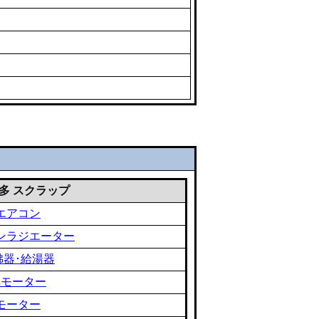
 雑多 スクラップ
エアコン
ンラジエーター
沸器･給湯器
黒モーター
モーター