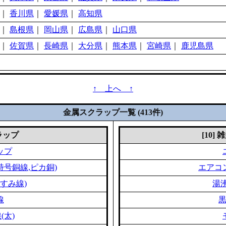
｜
香川県
｜
愛媛県
｜
高知県
｜
島根県
｜
岡山県
｜
広島県
｜
山口県
｜
佐賀県
｜
長崎県
｜
大分県
｜
熊本県
｜
宮崎県
｜
鹿児島県
↑ 上へ ↑
金属スクラップ一覧 (413件)
クラップ
[10]
ップ
特号銅線,ピカ銅)
エアコ
すみ線)
湯
線
(太)