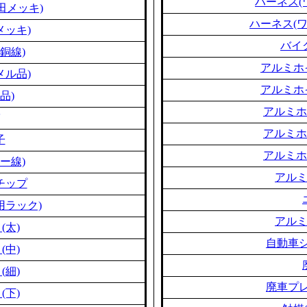
ハーネス(
田メッキ)
ハーネス(
メッキ)
バイ
銅線)
アルミホ
メル品)
アルミホ
品)
アルミホ
アルミホ
子
アルミホ
ー線)
アル
チップ
用ラック)
アル
(太)
自動車シ
(中)
(細)
廃車プレ
(下)