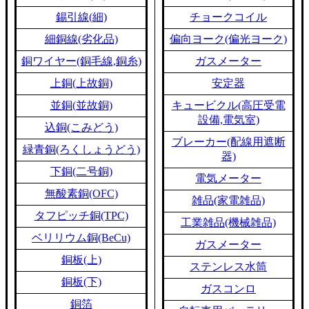
錫引線(細)
チョークコイル
細銅線(劣化品)
偏向ヨーク(偏光ヨーク)
銅ワイヤー(銅毛線,銅糸)
ガスメーター
上銅(上故銅)
安定器
並銅(並故銅)
キュービクル(高圧受電
設備,電気室)
込銅(こみどう)
ブレーカー(配線用遮断
緑青銅(ろくしょうどう)
器)
下銅(二号銅)
電気メーター
無酸素銅(OFC)
雑品(家電雑品)
タフピッチ銅(TPC)
工業雑品(機械雑品)
ベリリウム銅(BeCu)
ガスメーター
銅板(上)
ステンレス水筒
銅板(下)
ガスコンロ
銅箔