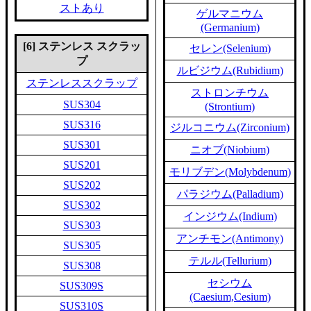
ストあり
ゲルマニウム
(Germanium)
[6] ステンレス スクラッ
セレン(Selenium)
プ
ルビジウム(Rubidium)
ステンレススクラップ
ストロンチウム
SUS304
(Strontium)
SUS316
ジルコニウム(Zirconium)
SUS301
ニオブ(Niobium)
SUS201
モリブデン(Molybdenum)
SUS202
パラジウム(Palladium)
SUS302
インジウム(Indium)
SUS303
アンチモン(Antimony)
SUS305
テルル(Tellurium)
SUS308
セシウム
SUS309S
(Caesium,Cesium)
SUS310S