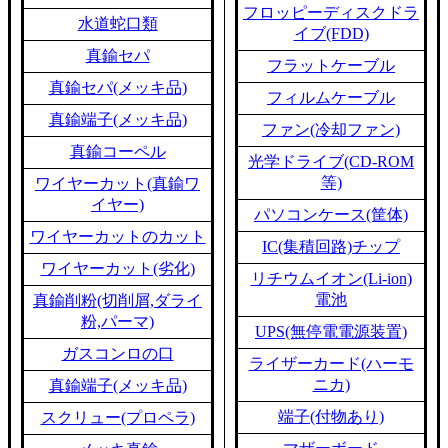
フロッピーディスクドラ
水道蛇口類
イブ(FDD)
真鍮セパ
フラットケーブル
真鍮セパ(メッキ品)
フィルムケーブル
真鍮端子(メッキ品)
ファン(冷却ファン)
真鍮コーペル
光学ドライブ(CD-ROM
等)
ワイヤーカット(真鍮ワ
イヤー)
パソコンケース(筐体)
ワイヤーカットのカット
IC(集積回路)チップ
ワイヤーカット(劣化)
リチウムイオン(Li-ion)
電池
真鍮削粉(切削屑,ダライ
粉,パーマ)
UPS(無停電電源装置)
ガスコンロの口
ライザーカード(ハーモ
ニカ)
真鍮端子(メッキ品)
端子(付物あり)
スクリュー(プロペラ)