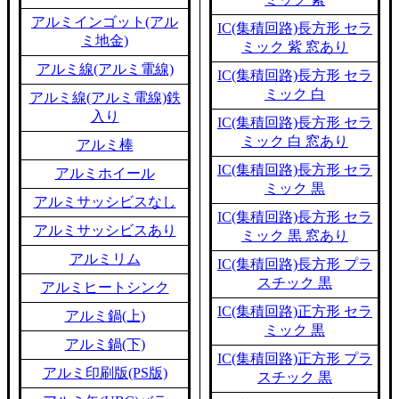
アルミインゴット(アル
IC(集積回路)長方形 セラ
ミ地金)
ミック 紫 窓あり
アルミ線(アルミ電線)
IC(集積回路)長方形 セラ
ミック 白
アルミ線(アルミ電線)鉄
入り
IC(集積回路)長方形 セラ
ミック 白 窓あり
アルミ棒
IC(集積回路)長方形 セラ
アルミホイール
ミック 黒
アルミサッシビスなし
IC(集積回路)長方形 セラ
アルミサッシビスあり
ミック 黒 窓あり
アルミリム
IC(集積回路)長方形 プラ
スチック 黒
アルミヒートシンク
IC(集積回路)正方形 セラ
アルミ鍋(上)
ミック 黒
アルミ鍋(下)
IC(集積回路)正方形 プラ
アルミ印刷版(PS版)
スチック 黒