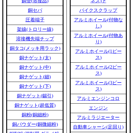
銅管(溶接品)
ネス)下
銅セパ
バイクスクラップ
圧着端子
アルミホイール(付物な
し)
架線(トロリー線)
アルミホイール(付物あ
溶接機先端チップ
り)
銅タコ(メッキ用ラック)
アルミホイール(1ピー
ス)
銅ナゲット(太)
アルミホイール(2ピー
銅ナゲット(中)
ス)
銅ナゲット(細)
アルミホイール(3ピー
銅ナゲット(下)
ス)
銅ナゲット(錫引)
アルミエンジンコロ
銅ナゲット(超低質)
エンジン
銅粉(銅細粉)
アルミラジエーター
銅パウダー(銅微細粉)
自動車シャーシ(足回り)