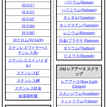
バリウム(Barium)
SUS317
ハフニウム(Hafnium)
SUS321
タンタル(Tantalum)
SUS347
タングステン(Tungsten)
SUS384
SUS385
レニウム(Rhenium)
18クロム(SUS430)
白金(プラチナ,Platinum)
ステンレスワイヤー(ス
タリウム(Thallium)
テンレス糸)
ビスマス(Bismuth)
ステンレスコイン(メダ
ル)
[16] レアアース スクラ
ステンレス釘
ップ
ステンレス網
レアアース(Rare Earth
Element)
ステンレス針金
スカンジウム(Scandium)
給湯器蛇腹
イットリウム(Yttrium)