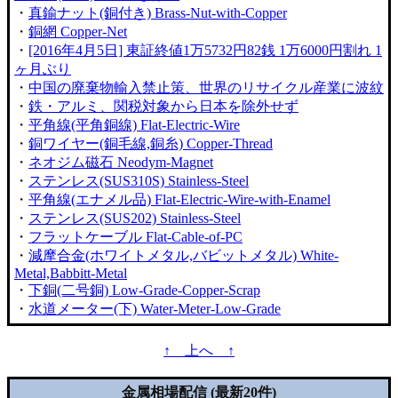
・
真鍮ナット(銅付き) Brass-Nut-with-Copper
・
銅網 Copper-Net
・
[2016年4月5日] 東証終値1万5732円82銭 1万6000円割れ 1
ヶ月ぶり
・
中国の廃棄物輸入禁止策、世界のリサイクル産業に波紋
・
鉄・アルミ、関税対象から日本を除外せず
・
平角線(平角銅線) Flat-Electric-Wire
・
銅ワイヤー(銅毛線,銅糸) Copper-Thread
・
ネオジム磁石 Neodym-Magnet
・
ステンレス(SUS310S) Stainless-Steel
・
平角線(エナメル品) Flat-Electric-Wire-with-Enamel
・
ステンレス(SUS202) Stainless-Steel
・
フラットケーブル Flat-Cable-of-PC
・
減摩合金(ホワイトメタル,バビットメタル) White-
Metal,Babbitt-Metal
・
下銅(二号銅) Low-Grade-Copper-Scrap
・
水道メーター(下) Water-Meter-Low-Grade
↑ 上へ ↑
金属相場配信 (最新20件)