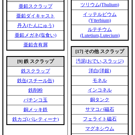
ツリウム(Thulium)
亜鉛スクラップ
イッテルビウム
亜鉛ダイキャスト
(Ytterbium)
丹入(たんにゅう)
ルテチウム
亜鉛メガネ(塩食い)
(Lutetium,Lutecium)
亜鉛含有屑
[17] その他 スクラップ
汚泥(おでい,スラッジ)
[9] 鉄 スクラップ
洋白(洋銀)
鉄スクラップ
モネル
鉄缶(スチール缶)
インコネル
鉄削粉
銅タンク
パチンコ玉
サマコバ磁石
銅メッキ鉄
フェライト磁石
鉄カゴ(パレティーナ)
マグネシウム