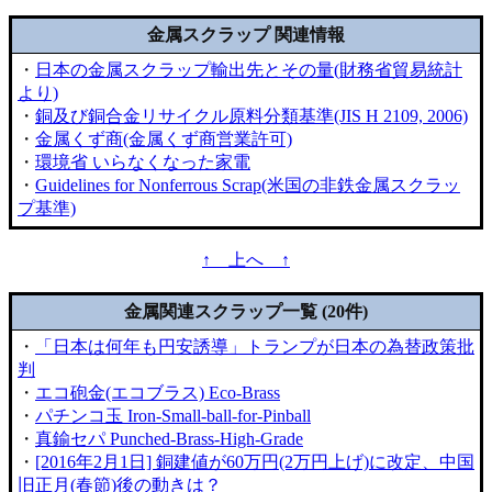
金属スクラップ 関連情報
・
日本の金属スクラップ輸出先とその量(財務省貿易統計
より)
・
銅及び銅合金リサイクル原料分類基準(JIS H 2109, 2006)
・
金属くず商(金属くず商営業許可)
・
環境省 いらなくなった家電
・
Guidelines for Nonferrous Scrap(米国の非鉄金属スクラッ
プ基準)
↑ 上へ ↑
金属関連スクラップ一覧 (20件)
・
「日本は何年も円安誘導」トランプが日本の為替政策批
判
・
エコ砲金(エコブラス) Eco-Brass
・
パチンコ玉 Iron-Small-ball-for-Pinball
・
真鍮セパ Punched-Brass-High-Grade
・
[2016年2月1日] 銅建値が60万円(2万円上げ)に改定、中国
旧正月(春節)後の動きは？