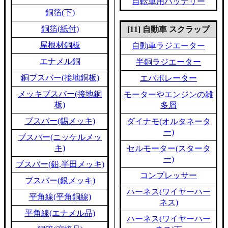
自転車用バッテリー
銅箔(下)
銅箔(紙付)
[11] 自動車 スクラップ
屋根材銅板
自動車ラジエーター
エナメル銅
半銅ラジエーター
銅ブスバー(接地銅板)
エバポレーター
メッキブスバー(接地銅
モーターやエンジンの雑
板)
多屑
ブスバー(錫メッキ)
ダイナモ(オルタネータ
ー)
ブスバー(ニッケルメッ
キ)
セルモーター(スタータ
ー)
ブスバー(鉛,半田メッキ)
コンプレッサー
ブスバー(銀メッキ)
ハーネス(ワイヤーハー
平角線(平角銅線)
ネス)
平角線(エナメル品)
ハーネス(ワイヤーハー