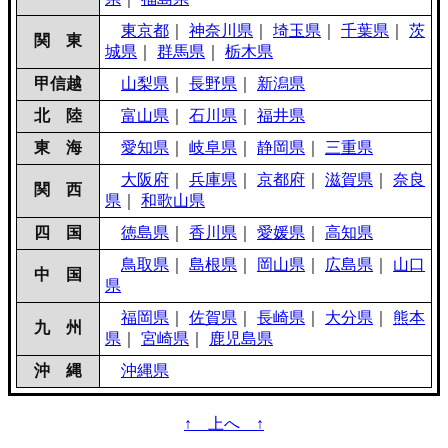
東京都
｜
神奈川県
｜
埼玉県
｜
千葉県
｜
茨
関 東
城県
｜
群馬県
｜
栃木県
甲信越
山梨県
｜
長野県
｜
新潟県
北 陸
富山県
｜
石川県
｜
福井県
東 海
愛知県
｜
岐阜県
｜
静岡県
｜
三重県
大阪府
｜
兵庫県
｜
京都府
｜
滋賀県
｜
奈良
関 西
県
｜
和歌山県
四 国
徳島県
｜
香川県
｜
愛媛県
｜
高知県
鳥取県
｜
島根県
｜
岡山県
｜
広島県
｜
山口
中 国
県
福岡県
｜
佐賀県
｜
長崎県
｜
大分県
｜
熊本
九 州
県
｜
宮崎県
｜
鹿児島県
沖 縄
沖縄県
↑ 上へ ↑