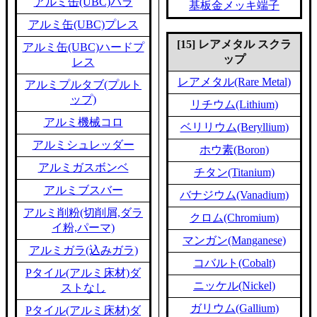
アルミ缶(UBC)バラ
基板金メッキ端子
アルミ缶(UBC)プレス
[15] レアメタル スクラ
アルミ缶(UBC)ハードプ
ップ
レス
レアメタル(Rare Metal)
アルミプルタブ(プルト
ップ)
リチウム(Lithium)
アルミ機械コロ
ベリリウム(Beryllium)
アルミシュレッダー
ホウ素(Boron)
アルミガスボンベ
チタン(Titanium)
アルミブスバー
バナジウム(Vanadium)
アルミ削粉(切削屑,ダラ
クロム(Chromium)
イ粉,パーマ)
マンガン(Manganese)
アルミガラ(込みガラ)
コバルト(Cobalt)
Pタイル(アルミ床材)ダ
ニッケル(Nickel)
ストなし
ガリウム(Gallium)
Pタイル(アルミ床材)ダ