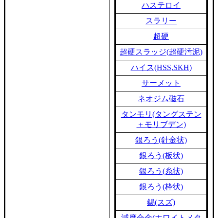
ハステロイ
スラリー
超硬
超硬スラッジ(超硬汚泥)
ハイス(HSS,SKH)
サーメット
ネオジム磁石
タンモリ(タングステン
＋モリブデン)
銀ろう(針金状)
銀ろう(板状)
銀ろう(糸状)
銀ろう(枠状)
錫(スズ)
減摩合金(ホワイトメタ