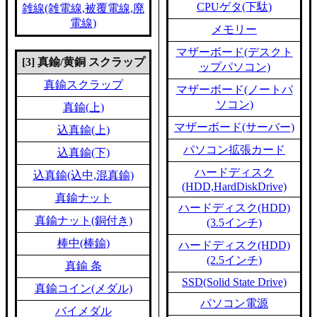
CPUゲタ(下駄)
雑線(雑電線,被覆電線,廃
電線)
メモリー
マザーボード(デスクト
[3] 真鍮/黄銅 スクラップ
ップパソコン)
真鍮スクラップ
マザーボード(ノートパ
ソコン)
真鍮(上)
マザーボード(サーバー)
込真鍮(上)
パソコン拡張カード
込真鍮(下)
ハードディスク
込真鍮(込中,混真鍮)
(HDD,HardDiskDrive)
真鍮ナット
ハードディスク(HDD)
真鍮ナット(銅付き)
(3.5インチ)
棒中(棒鍮)
ハードディスク(HDD)
(2.5インチ)
真鍮 条
SSD(Solid State Drive)
真鍮コイン(メダル)
パソコン電源
バイメダル