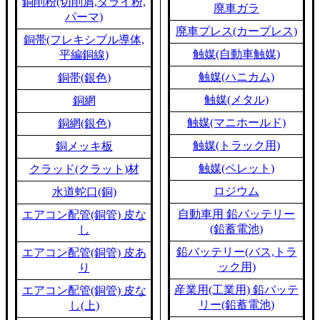
銅削粉(切削屑,ダライ粉,
廃車ガラ
パーマ)
廃車プレス(カープレス)
銅帯(フレキシブル導体,
触媒(自動車触媒)
平編銅線)
触媒(ハニカム)
銅帯(銀色)
触媒(メタル)
銅網
触媒(マニホールド)
銅網(銀色)
触媒(トラック用)
銅メッキ板
触媒(ペレット)
クラッド(クラット)材
ロジウム
水道蛇口(銅)
自動車用 鉛バッテリー
エアコン配管(銅管) 皮な
(鉛蓄電池)
し
鉛バッテリー(バス,トラ
エアコン配管(銅管) 皮あ
ック用)
り
産業用(工業用) 鉛バッテ
エアコン配管(銅管) 皮な
リー(鉛蓄電池)
し(上)