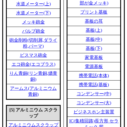
部が金メッキ)
水道メーター(上)
プリント基板
水道メーター(下)
基板の耳
メッキ砲金
基板(上)
バルブ砲金
基板(中)
砲金削粉(切削屑,ダライ
粉,パーマ)
基板(下)
ビスマス砲金
家電基板
エコ砲金(エコブラス)
電源基板
りん青銅(リン青銅,燐青
携帯電話(本体)
銅)
携帯電話(基板)
アームス(アルミニウム
コンデンサー(中)
青銅)
コンデンサー(大)
[5] アルミニウム スクラ
ビジネスホン主装置
ップ
IC(集積回路)長方形 セラ
アルミニウムスクラップ
ミック 紫