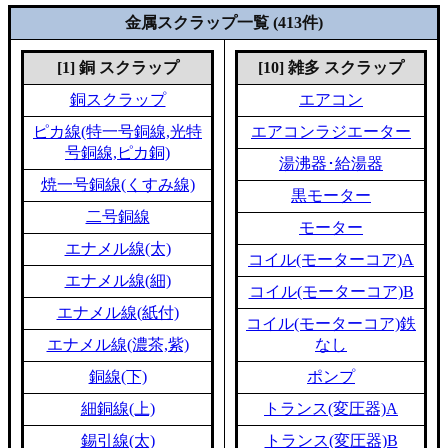
金属スクラップ一覧 (413件)
[1] 銅 スクラップ
[10] 雑多 スクラップ
銅スクラップ
エアコン
ピカ線(特一号銅線,光特
エアコンラジエーター
号銅線,ピカ銅)
湯沸器･給湯器
焼一号銅線(くすみ線)
黒モーター
二号銅線
モーター
エナメル線(太)
コイル(モーターコア)A
エナメル線(細)
コイル(モーターコア)B
エナメル線(紙付)
コイル(モーターコア)鉄
エナメル線(濃茶,紫)
なし
銅線(下)
ポンプ
細銅線(上)
トランス(変圧器)A
錫引線(太)
トランス(変圧器)B