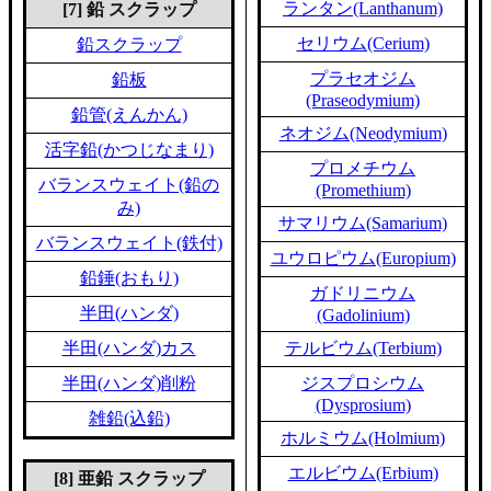
ランタン(Lanthanum)
[7] 鉛 スクラップ
セリウム(Cerium)
鉛スクラップ
プラセオジム
鉛板
(Praseodymium)
鉛管(えんかん)
ネオジム(Neodymium)
活字鉛(かつじなまり)
プロメチウム
バランスウェイト(鉛の
(Promethium)
み)
サマリウム(Samarium)
バランスウェイト(鉄付)
ユウロピウム(Europium)
鉛錘(おもり)
ガドリニウム
半田(ハンダ)
(Gadolinium)
半田(ハンダ)カス
テルビウム(Terbium)
半田(ハンダ)削粉
ジスプロシウム
(Dysprosium)
雑鉛(込鉛)
ホルミウム(Holmium)
エルビウム(Erbium)
[8] 亜鉛 スクラップ