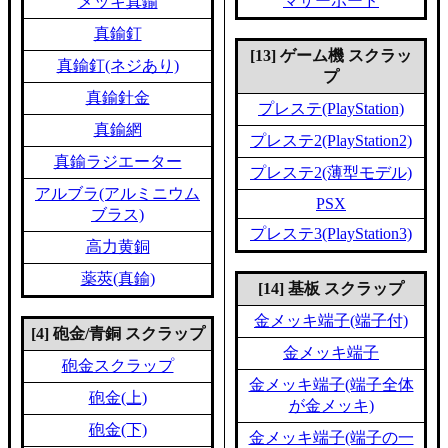
マザーボード
メッキ真鍮
真鍮釘
[13] ゲーム機 スクラッ
真鍮釘(ネジあり)
プ
真鍮針金
プレステ(PlayStation)
真鍮網
プレステ2(PlayStation2)
真鍮ラジエーター
プレステ2(薄型モデル)
アルブラ(アルミニウム
PSX
ブラス)
プレステ3(PlayStation3)
高力黄銅
薬莢(真鍮)
[14] 基板 スクラップ
金メッキ端子(端子付)
[4] 砲金/青銅 スクラップ
金メッキ端子
砲金スクラップ
金メッキ端子(端子全体
砲金(上)
が金メッキ)
砲金(下)
金メッキ端子(端子の一