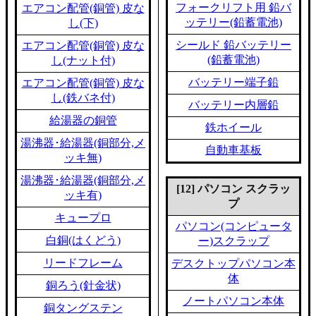
フォークリフト用 鉛バ
エアコン配管(銅管) 皮な
ッテリー(鉛蓄電池)
し(下)
シールド 鉛バッテリー
エアコン配管(銅管) 皮な
(鉛蓄電池)
し(ナット付)
バッテリー端子鉛
エアコン配管(銅管) 皮な
し(鉄バネ付)
バッテリー内層鉛
給湯器の銅管
鉄ホイール
湯沸器･給湯器(銅部分,メ
自動車基板
ッキ無)
湯沸器･給湯器(銅部分,メ
[12] パソコン スクラッ
ッキ有)
プ
キュープロ
パソコン(コンピュータ
白銅(はくどう)
ー)スクラップ
リードフレーム
デスクトップパソコン本
体
銅ろう(針金状)
ノートパソコン本体
銅タングステン