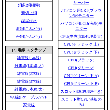
サーバー
銅条(銅細棒)
パソコン用CRT(ブラウ
新切上銅
ン管)モニター
銅屋根材
パソコン用LCD(液晶)モ
混銅(こみどう)
ニター
丹銅(たんどう)
CPU(中央演算処理装置)
CPU(セラミック 上)
[2] 電線 スクラップ
CPU(セラミック 下)
雑電線(1本線)
CPU(ブラック)
雑電線(1本線,太)
CPU(グリーン)
雑電線(2本線)
CPU(グリーン 下 A)
雑電線(3本線)
CPU(グリーン 下 B)
雑電線(3本線,太)
スロット型CPU(殻付き)
VA線(Fケーブル,VVF)
スロット型CPU(基板の
み)
家電線