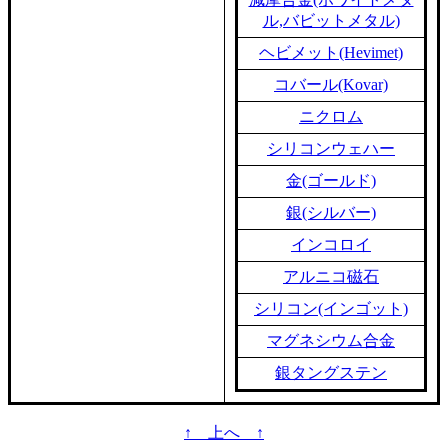
ル,バビットメタル)
ヘビメット(Hevimet)
コバール(Kovar)
ニクロム
シリコンウェハー
金(ゴールド)
銀(シルバー)
インコロイ
アルニコ磁石
シリコン(インゴット)
マグネシウム合金
銀タングステン
↑ 上へ ↑