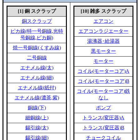
[1] 銅 スクラップ
[10] 雑多 スクラップ
銅スクラップ
エアコン
ピカ線(特一号銅線,光特
エアコンラジエーター
号銅線,ピカ銅)
湯沸器･給湯器
焼一号銅線(くすみ線)
黒モーター
二号銅線
モーター
エナメル線(太)
コイル(モーターコア)A
エナメル線(細)
コイル(モーターコア)B
エナメル線(紙付)
コイル(モーターコア)鉄
エナメル線(濃茶,紫)
なし
銅線(下)
ポンプ
細銅線(上)
トランス(変圧器)A
錫引線(太)
トランス(変圧器)B
錫引線(細)
チョークコイル