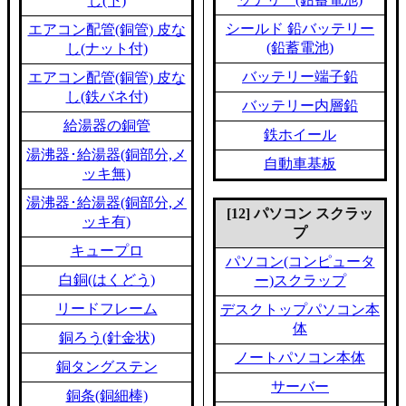
し(下)
シールド 鉛バッテリー
エアコン配管(銅管) 皮な
(鉛蓄電池)
し(ナット付)
バッテリー端子鉛
エアコン配管(銅管) 皮な
し(鉄バネ付)
バッテリー内層鉛
給湯器の銅管
鉄ホイール
湯沸器･給湯器(銅部分,メ
自動車基板
ッキ無)
湯沸器･給湯器(銅部分,メ
[12] パソコン スクラッ
ッキ有)
プ
キュープロ
パソコン(コンピュータ
白銅(はくどう)
ー)スクラップ
リードフレーム
デスクトップパソコン本
体
銅ろう(針金状)
ノートパソコン本体
銅タングステン
サーバー
銅条(銅細棒)