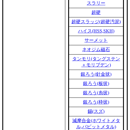
スラリー
超硬
超硬スラッジ(超硬汚泥)
ハイス(HSS,SKH)
サーメット
ネオジム磁石
タンモリ(タングステン
＋モリブデン)
銀ろう(針金状)
銀ろう(板状)
銀ろう(糸状)
銀ろう(枠状)
錫(スズ)
減摩合金(ホワイトメタ
ル,バビットメタル)