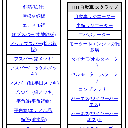
銅箔(紙付)
[11] 自動車 スクラップ
屋根材銅板
自動車ラジエーター
エナメル銅
半銅ラジエーター
銅ブスバー(接地銅板)
エバポレーター
メッキブスバー(接地銅
モーターやエンジンの雑
板)
多屑
ブスバー(錫メッキ)
ダイナモ(オルタネータ
ー)
ブスバー(ニッケルメッ
キ)
セルモーター(スタータ
ー)
ブスバー(鉛,半田メッキ)
コンプレッサー
ブスバー(銀メッキ)
ハーネス(ワイヤーハー
平角線(平角銅線)
ネス)
平角線(エナメル品)
ハーネス(ワイヤーハー
銅管(溶接品)
ネス)下