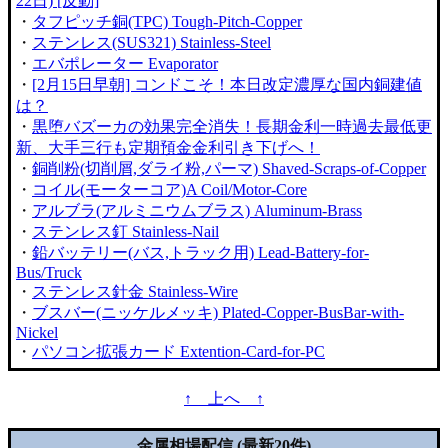
22日) [反動]
・
タフピッチ銅(TPC) Tough-Pitch-Copper
・
ステンレス(SUS321) Stainless-Steel
・
エバポレーター Evaporator
・
[2月15日早朝] コンドこそ！本日改定濃厚な国内銅建値
は？
・
黒堕バズーカの効果完全消失！長期金利一時過去最低更
新、大手三行も定期預金金利引き下げへ！
・
銅削粉(切削屑,ダライ粉,パーマ) Shaved-Scraps-of-Copper
・
コイル(モーターコア)A Coil/Motor-Core
・
アルブラ(アルミニウムブラス) Aluminum-Brass
・
ステンレス釘 Stainless-Nail
・
鉛バッテリー(バス,トラック用) Lead-Battery-for-
Bus/Truck
・
ステンレス針金 Stainless-Wire
・
ブスバー(ニッケルメッキ) Plated-Copper-BusBar-with-
Nickel
・
パソコン拡張カード Extention-Card-for-PC
↑ 上へ ↑
金属相場配信 (最新20件)