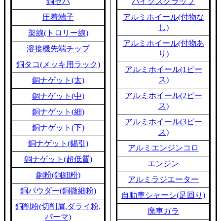
銅セパ
バイクスクラップ
圧着端子
アルミホイール(付物な
し)
架線(トロリー線)
アルミホイール(付物あ
溶接機先端チップ
り)
銅タコ(メッキ用ラック)
アルミホイール(1ピー
ス)
銅ナゲット(太)
アルミホイール(2ピー
銅ナゲット(中)
ス)
銅ナゲット(細)
アルミホイール(3ピー
銅ナゲット(下)
ス)
銅ナゲット(錫引)
アルミエンジンコロ
銅ナゲット(超低質)
エンジン
銅粉(銅細粉)
アルミラジエーター
銅パウダー(銅微細粉)
自動車シャーシ(足回り)
銅削粉(切削屑,ダライ粉,
廃車ガラ
パーマ)