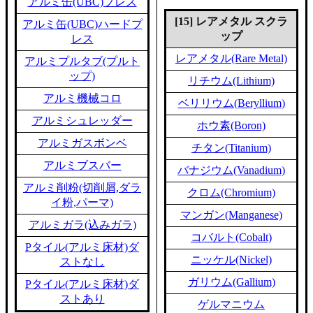
アルミ缶(UBC)プレス
[15] レアメタル スクラ
アルミ缶(UBC)ハードプ
ップ
レス
レアメタル(Rare Metal)
アルミプルタブ(プルト
ップ)
リチウム(Lithium)
アルミ機械コロ
ベリリウム(Beryllium)
アルミシュレッダー
ホウ素(Boron)
アルミガスボンベ
チタン(Titanium)
アルミブスバー
バナジウム(Vanadium)
アルミ削粉(切削屑,ダラ
クロム(Chromium)
イ粉,パーマ)
マンガン(Manganese)
アルミガラ(込みガラ)
コバルト(Cobalt)
Pタイル(アルミ床材)ダ
ニッケル(Nickel)
ストなし
ガリウム(Gallium)
Pタイル(アルミ床材)ダ
ストあり
ゲルマニウム