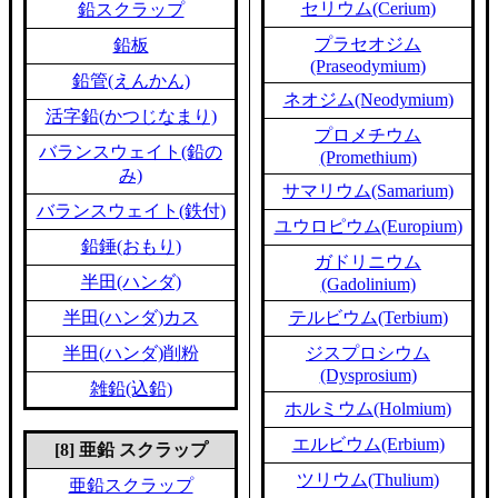
セリウム(Cerium)
鉛スクラップ
プラセオジム
鉛板
(Praseodymium)
鉛管(えんかん)
ネオジム(Neodymium)
活字鉛(かつじなまり)
プロメチウム
バランスウェイト(鉛の
(Promethium)
み)
サマリウム(Samarium)
バランスウェイト(鉄付)
ユウロピウム(Europium)
鉛錘(おもり)
ガドリニウム
半田(ハンダ)
(Gadolinium)
半田(ハンダ)カス
テルビウム(Terbium)
半田(ハンダ)削粉
ジスプロシウム
(Dysprosium)
雑鉛(込鉛)
ホルミウム(Holmium)
エルビウム(Erbium)
[8] 亜鉛 スクラップ
ツリウム(Thulium)
亜鉛スクラップ