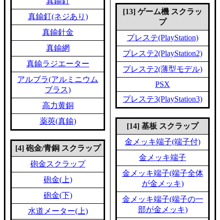
真鍮釘
[13] ゲーム機 スクラッ
真鍮釘(ネジあり)
プ
真鍮針金
プレステ(PlayStation)
真鍮網
プレステ2(PlayStation2)
真鍮ラジエーター
プレステ2(薄型モデル)
アルブラ(アルミニウム
PSX
ブラス)
プレステ3(PlayStation3)
高力黄銅
薬莢(真鍮)
[14] 基板 スクラップ
金メッキ端子(端子付)
[4] 砲金/青銅 スクラップ
金メッキ端子
砲金スクラップ
金メッキ端子(端子全体
砲金(上)
が金メッキ)
砲金(下)
金メッキ端子(端子の一
部が金メッキ)
水道メーター(上)