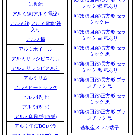
ミ地金)
ミック 紫 窓あり
アルミ線(アルミ電線)
IC(集積回路)長方形 セラ
ミック 白
アルミ線(アルミ電線)鉄
入り
IC(集積回路)長方形 セラ
ミック 白 窓あり
アルミ棒
IC(集積回路)長方形 セラ
アルミホイール
ミック 黒
アルミサッシビスなし
IC(集積回路)長方形 セラ
アルミサッシビスあり
ミック 黒 窓あり
アルミリム
IC(集積回路)長方形 プラ
スチック 黒
アルミヒートシンク
IC(集積回路)正方形 セラ
アルミ鍋(上)
ミック 黒
アルミ鍋(下)
IC(集積回路)正方形 プラ
アルミ印刷版(PS版)
スチック 黒
アルミ缶(UBC)バラ
基板金メッキ端子