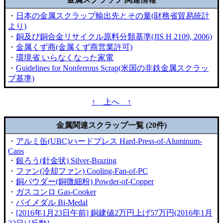
・
日本の金属スクラップ輸出先とその量(財務省貿易統計
より)
・
銅及び銅合金リサイクル原料分類基準(JIS H 2109, 2006)
・
金属くず商(金属くず商営業許可)
・
環境省 いらなくなった家電
・
Guidelines for Nonferrous Scrap(米国の非鉄金属スクラッ
プ基準)
↑ 上へ ↑
金属関連スクラップ一覧 (20件)
・
アルミ缶(UBC)ハードプレス Hard-Press-of-Aluminum-
Cans
・
銀ろう(針金状) Silver-Brazing
・
ファン(冷却ファン) Cooling-Fan-of-PC
・
銅パウダー(銅微細粉) Powder-of-Copper
・
ガスコンロ Gas-Cooker
・
バイメダル Bi-Medal
・
[2016年1月23日午前] 銅建値2万円上げ57万円(2016年1月