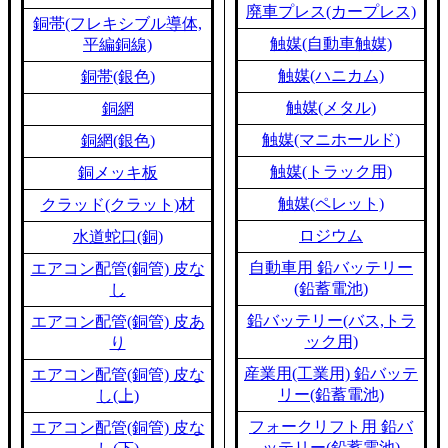
廃車プレス(カープレス)
銅帯(フレキシブル導体,
触媒(自動車触媒)
平編銅線)
触媒(ハニカム)
銅帯(銀色)
触媒(メタル)
銅網
触媒(マニホールド)
銅網(銀色)
触媒(トラック用)
銅メッキ板
触媒(ペレット)
クラッド(クラット)材
ロジウム
水道蛇口(銅)
自動車用 鉛バッテリー
エアコン配管(銅管) 皮な
(鉛蓄電池)
し
鉛バッテリー(バス,トラ
エアコン配管(銅管) 皮あ
ック用)
り
産業用(工業用) 鉛バッテ
エアコン配管(銅管) 皮な
リー(鉛蓄電池)
し(上)
フォークリフト用 鉛バ
エアコン配管(銅管) 皮な
ッテリー(鉛蓄電池)