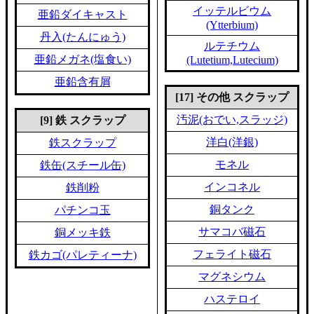
イッテルビウム
亜鉛ダイキャスト
(Ytterbium)
丹入(たんにゅう)
ルテチウム
亜鉛メガネ(塩食い)
(Lutetium,Lutecium)
亜鉛含有屑
[17] その他 スクラップ
汚泥(おでい,スラッジ)
[9] 鉄 スクラップ
洋白(洋銀)
鉄スクラップ
モネル
鉄缶(スチール缶)
インコネル
鉄削粉
銅タンク
パチンコ玉
サマコバ磁石
銅メッキ鉄
フェライト磁石
鉄カゴ(パレティーナ)
マグネシウム
ハステロイ