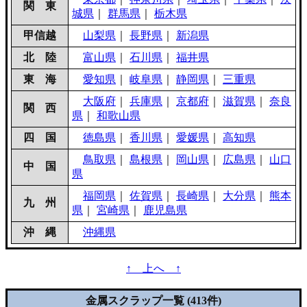
関 東
城県
｜
群馬県
｜
栃木県
甲信越
山梨県
｜
長野県
｜
新潟県
北 陸
富山県
｜
石川県
｜
福井県
東 海
愛知県
｜
岐阜県
｜
静岡県
｜
三重県
大阪府
｜
兵庫県
｜
京都府
｜
滋賀県
｜
奈良
関 西
県
｜
和歌山県
四 国
徳島県
｜
香川県
｜
愛媛県
｜
高知県
鳥取県
｜
島根県
｜
岡山県
｜
広島県
｜
山口
中 国
県
福岡県
｜
佐賀県
｜
長崎県
｜
大分県
｜
熊本
九 州
県
｜
宮崎県
｜
鹿児島県
沖 縄
沖縄県
↑ 上へ ↑
金属スクラップ一覧 (413件)