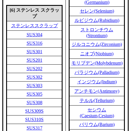
(Germanium)
[6] ステンレス スクラッ
セレン(Selenium)
プ
ルビジウム(Rubidium)
ステンレススクラップ
ストロンチウム
SUS304
(Strontium)
SUS316
ジルコニウム(Zirconium)
SUS301
ニオブ(Niobium)
SUS201
モリブデン(Molybdenum)
SUS202
パラジウム(Palladium)
SUS302
インジウム(Indium)
SUS303
アンチモン(Antimony)
SUS305
テルル(Tellurium)
SUS308
セシウム
SUS309S
(Caesium,Cesium)
SUS310S
バリウム(Barium)
SUS317