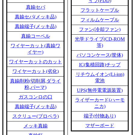
イブ(FDD)
真鍮セパ
フラットケーブル
真鍮セパ(メッキ品)
フィルムケーブル
真鍮端子(メッキ品)
ファン(冷却ファン)
真鍮コーペル
光学ドライブ(CD-ROM
等)
ワイヤーカット(真鍮ワ
イヤー)
パソコンケース(筐体)
ワイヤーカットのカット
IC(集積回路)チップ
ワイヤーカット(劣化)
リチウムイオン(Li-ion)
電池
真鍮削粉(切削屑,ダライ
粉,パーマ)
UPS(無停電電源装置)
ガスコンロの口
ライザーカード(ハーモ
ニカ)
真鍮端子(メッキ品)
端子(付物あり)
スクリュー(プロペラ)
マザーボード
メッキ真鍮