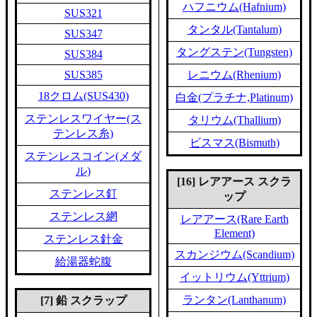
ハフニウム(Hafnium)
SUS321
タンタル(Tantalum)
SUS347
タングステン(Tungsten)
SUS384
SUS385
レニウム(Rhenium)
18クロム(SUS430)
白金(プラチナ,Platinum)
ステンレスワイヤー(ス
タリウム(Thallium)
テンレス糸)
ビスマス(Bismuth)
ステンレスコイン(メダ
ル)
[16] レアアース スクラ
ステンレス釘
ップ
ステンレス網
レアアース(Rare Earth
Element)
ステンレス針金
スカンジウム(Scandium)
給湯器蛇腹
イットリウム(Yttrium)
ランタン(Lanthanum)
[7] 鉛 スクラップ