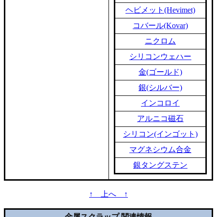
ヘビメット(Hevimet)
コバール(Kovar)
ニクロム
シリコンウェハー
金(ゴールド)
銀(シルバー)
インコロイ
アルニコ磁石
シリコン(インゴット)
マグネシウム合金
銀タングステン
↑ 上へ ↑
金属スクラップ 関連情報