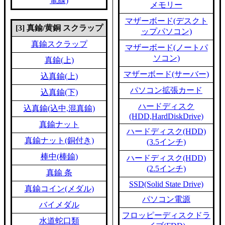
電線)
メモリー
マザーボード(デスクト
[3] 真鍮/黄銅 スクラップ
ップパソコン)
真鍮スクラップ
マザーボード(ノートパ
ソコン)
真鍮(上)
マザーボード(サーバー)
込真鍮(上)
パソコン拡張カード
込真鍮(下)
ハードディスク
込真鍮(込中,混真鍮)
(HDD,HardDiskDrive)
真鍮ナット
ハードディスク(HDD)
真鍮ナット(銅付き)
(3.5インチ)
棒中(棒鍮)
ハードディスク(HDD)
(2.5インチ)
真鍮 条
SSD(Solid State Drive)
真鍮コイン(メダル)
パソコン電源
バイメダル
フロッピーディスクドラ
水道蛇口類