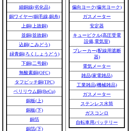
細銅線(劣化品)
偏向ヨーク(偏光ヨーク)
銅ワイヤー(銅毛線,銅糸)
ガスメーター
上銅(上故銅)
安定器
並銅(並故銅)
キュービクル(高圧受電
設備,電気室)
込銅(こみどう)
ブレーカー(配線用遮断
緑青銅(ろくしょうどう)
器)
下銅(二号銅)
電気メーター
無酸素銅(OFC)
雑品(家電雑品)
タフピッチ銅(TPC)
工業雑品(機械雑品)
ベリリウム銅(BeCu)
ガスメーター
銅板(上)
ステンレス水筒
銅板(下)
ガスコンロ
銅箔
自転車用バッテリー
銅箔(下)