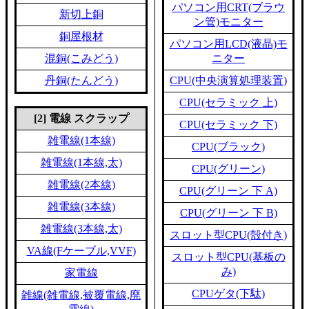
パソコン用CRT(ブラウ
新切上銅
ン管)モニター
銅屋根材
パソコン用LCD(液晶)モ
混銅(こみどう)
ニター
丹銅(たんどう)
CPU(中央演算処理装置)
CPU(セラミック 上)
[2] 電線 スクラップ
CPU(セラミック 下)
雑電線(1本線)
CPU(ブラック)
雑電線(1本線,太)
CPU(グリーン)
雑電線(2本線)
CPU(グリーン 下 A)
雑電線(3本線)
CPU(グリーン 下 B)
雑電線(3本線,太)
スロット型CPU(殻付き)
VA線(Fケーブル,VVF)
スロット型CPU(基板の
み)
家電線
CPUゲタ(下駄)
雑線(雑電線,被覆電線,廃