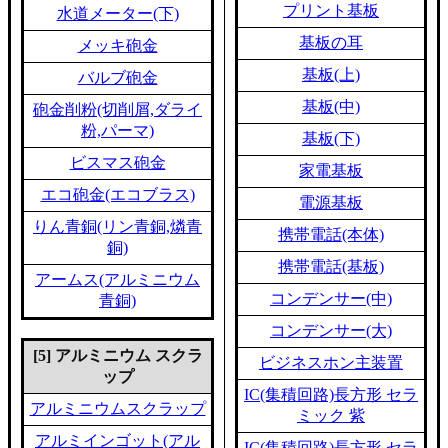
プリント基板
水道メーター(下)
基板の耳
メッキ砲金
基板(上)
バルブ砲金
基板(中)
砲金削粉(切削屑,ダライ
粉,パーマ)
基板(下)
ビスマス砲金
家電基板
エコ砲金(エコブラス)
電源基板
りん青銅(リン青銅,燐青
携帯電話(本体)
銅)
携帯電話(基板)
アームス(アルミニウム
コンデンサー(中)
青銅)
コンデンサー(大)
[5] アルミニウム スクラ
ビジネスホン主装置
ップ
IC(集積回路)長方形 セラ
アルミニウムスクラップ
ミック 紫
アルミインゴット(アル
IC(集積回路)長方形 セラ