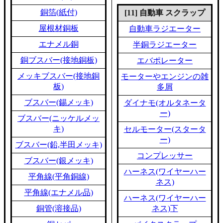
銅箔(紙付)
[11] 自動車 スクラップ
屋根材銅板
自動車ラジエーター
エナメル銅
半銅ラジエーター
銅ブスバー(接地銅板)
エバポレーター
メッキブスバー(接地銅
モーターやエンジンの雑
板)
多屑
ブスバー(錫メッキ)
ダイナモ(オルタネータ
ー)
ブスバー(ニッケルメッ
キ)
セルモーター(スタータ
ー)
ブスバー(鉛,半田メッキ)
コンプレッサー
ブスバー(銀メッキ)
ハーネス(ワイヤーハー
平角線(平角銅線)
ネス)
平角線(エナメル品)
ハーネス(ワイヤーハー
銅管(溶接品)
ネス)下