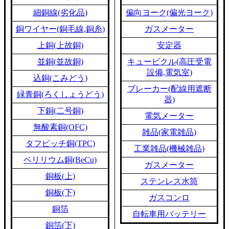
細銅線(劣化品)
偏向ヨーク(偏光ヨーク)
銅ワイヤー(銅毛線,銅糸)
ガスメーター
上銅(上故銅)
安定器
並銅(並故銅)
キュービクル(高圧受電
設備,電気室)
込銅(こみどう)
ブレーカー(配線用遮断
緑青銅(ろくしょうどう)
器)
下銅(二号銅)
電気メーター
無酸素銅(OFC)
雑品(家電雑品)
タフピッチ銅(TPC)
工業雑品(機械雑品)
ベリリウム銅(BeCu)
ガスメーター
銅板(上)
ステンレス水筒
銅板(下)
ガスコンロ
銅箔
自転車用バッテリー
銅箔(下)