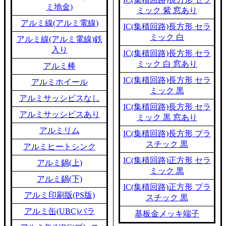
ミ地金)
ミック 紫 窓あり
アルミ線(アルミ電線)
IC(集積回路)長方形 セラ
ミック 白
アルミ線(アルミ電線)鉄
入り
IC(集積回路)長方形 セラ
ミック 白 窓あり
アルミ棒
IC(集積回路)長方形 セラ
アルミホイール
ミック 黒
アルミサッシビスなし
IC(集積回路)長方形 セラ
アルミサッシビスあり
ミック 黒 窓あり
アルミリム
IC(集積回路)長方形 プラ
スチック 黒
アルミヒートシンク
IC(集積回路)正方形 セラ
アルミ鍋(上)
ミック 黒
アルミ鍋(下)
IC(集積回路)正方形 プラ
アルミ印刷版(PS版)
スチック 黒
アルミ缶(UBC)バラ
基板金メッキ端子