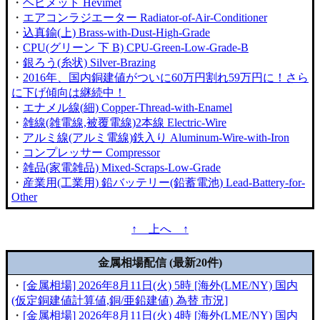
・
ヘビメット Hevimet
・
エアコンラジエーター Radiator-of-Air-Conditioner
・
込真鍮(上) Brass-with-Dust-High-Grade
・
CPU(グリーン 下 B) CPU-Green-Low-Grade-B
・
銀ろう(糸状) Silver-Brazing
・
2016年、国内銅建値がついに60万円割れ59万円に！さら
に下げ傾向は継続中！
・
エナメル線(細) Copper-Thread-with-Enamel
・
雑線(雑電線,被覆電線)2本線 Electric-Wire
・
アルミ線(アルミ電線)鉄入り Aluminum-Wire-with-Iron
・
コンプレッサー Compressor
・
雑品(家電雑品) Mixed-Scraps-Low-Grade
・
産業用(工業用) 鉛バッテリー(鉛蓄電池) Lead-Battery-for-
Other
↑ 上へ ↑
金属相場配信 (最新20件)
・
[金属相場] 2026年8月11日(火) 5時 [海外(LME/NY) 国内
(仮定銅建値計算値,銅/亜鉛建値) 為替 市況]
・
[金属相場] 2026年8月11日(火) 4時 [海外(LME/NY) 国内