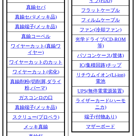
イブ(FDD)
真鍮セパ
フラットケーブル
真鍮セパ(メッキ品)
フィルムケーブル
真鍮端子(メッキ品)
ファン(冷却ファン)
真鍮コーペル
光学ドライブ(CD-ROM
等)
ワイヤーカット(真鍮ワ
イヤー)
パソコンケース(筐体)
ワイヤーカットのカット
IC(集積回路)チップ
ワイヤーカット(劣化)
リチウムイオン(Li-ion)
電池
真鍮削粉(切削屑,ダライ
粉,パーマ)
UPS(無停電電源装置)
ガスコンロの口
ライザーカード(ハーモ
ニカ)
真鍮端子(メッキ品)
端子(付物あり)
スクリュー(プロペラ)
マザーボード
メッキ真鍮