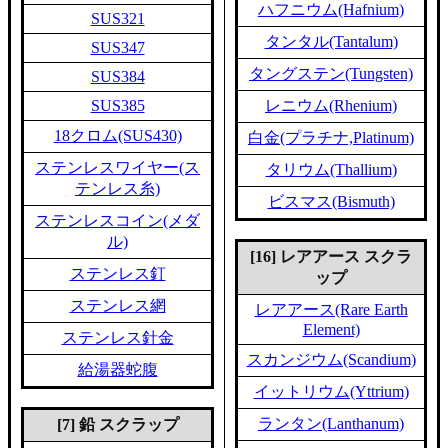
ハフニウム(Hafnium)
SUS321
タンタル(Tantalum)
SUS347
タングステン(Tungsten)
SUS384
SUS385
レニウム(Rhenium)
18クロム(SUS430)
白金(プラチナ,Platinum)
ステンレスワイヤー(ス
タリウム(Thallium)
テンレス糸)
ビスマス(Bismuth)
ステンレスコイン(メダ
ル)
[16] レアアース スクラ
ステンレス釘
ップ
ステンレス網
レアアース(Rare Earth
Element)
ステンレス針金
スカンジウム(Scandium)
給湯器蛇腹
イットリウム(Yttrium)
ランタン(Lanthanum)
[7] 鉛 スクラップ