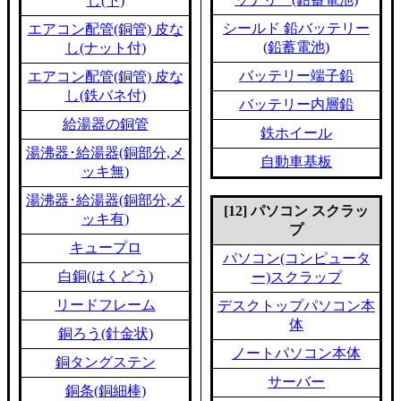
し(下)
シールド 鉛バッテリー
エアコン配管(銅管) 皮な
(鉛蓄電池)
し(ナット付)
バッテリー端子鉛
エアコン配管(銅管) 皮な
し(鉄バネ付)
バッテリー内層鉛
給湯器の銅管
鉄ホイール
湯沸器･給湯器(銅部分,メ
自動車基板
ッキ無)
湯沸器･給湯器(銅部分,メ
[12] パソコン スクラッ
ッキ有)
プ
キュープロ
パソコン(コンピュータ
白銅(はくどう)
ー)スクラップ
リードフレーム
デスクトップパソコン本
体
銅ろう(針金状)
ノートパソコン本体
銅タングステン
サーバー
銅条(銅細棒)