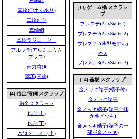
真鍮釘
[13] ゲーム機 スクラッ
真鍮釘(ネジあり)
プ
真鍮針金
プレステ(PlayStation)
真鍮網
プレステ2(PlayStation2)
真鍮ラジエーター
プレステ2(薄型モデル)
アルブラ(アルミニウム
PSX
ブラス)
プレステ3(PlayStation3)
高力黄銅
薬莢(真鍮)
[14] 基板 スクラップ
金メッキ端子(端子付)
[4] 砲金/青銅 スクラップ
金メッキ端子
砲金スクラップ
金メッキ端子(端子全体
砲金(上)
が金メッキ)
砲金(下)
金メッキ端子(端子の一
部が金メッキ)
水道メーター(上)