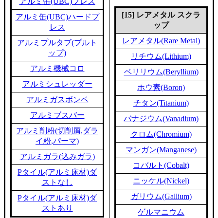
アルミ缶(UBC)プレス
[15] レアメタル スクラ
アルミ缶(UBC)ハードプ
ップ
レス
レアメタル(Rare Metal)
アルミプルタブ(プルト
ップ)
リチウム(Lithium)
アルミ機械コロ
ベリリウム(Beryllium)
アルミシュレッダー
ホウ素(Boron)
アルミガスボンベ
チタン(Titanium)
アルミブスバー
バナジウム(Vanadium)
アルミ削粉(切削屑,ダラ
クロム(Chromium)
イ粉,パーマ)
マンガン(Manganese)
アルミガラ(込みガラ)
コバルト(Cobalt)
Pタイル(アルミ床材)ダ
ニッケル(Nickel)
ストなし
ガリウム(Gallium)
Pタイル(アルミ床材)ダ
ストあり
ゲルマニウム