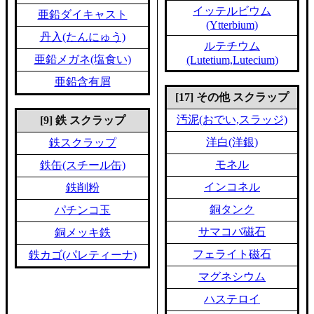
イッテルビウム
亜鉛ダイキャスト
(Ytterbium)
丹入(たんにゅう)
ルテチウム
亜鉛メガネ(塩食い)
(Lutetium,Lutecium)
亜鉛含有屑
[17] その他 スクラップ
汚泥(おでい,スラッジ)
[9] 鉄 スクラップ
洋白(洋銀)
鉄スクラップ
モネル
鉄缶(スチール缶)
インコネル
鉄削粉
銅タンク
パチンコ玉
サマコバ磁石
銅メッキ鉄
フェライト磁石
鉄カゴ(パレティーナ)
マグネシウム
ハステロイ