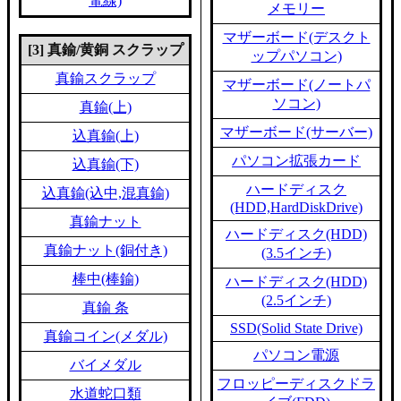
電線)
メモリー
マザーボード(デスクト
[3] 真鍮/黄銅 スクラップ
ップパソコン)
真鍮スクラップ
マザーボード(ノートパ
ソコン)
真鍮(上)
マザーボード(サーバー)
込真鍮(上)
パソコン拡張カード
込真鍮(下)
ハードディスク
込真鍮(込中,混真鍮)
(HDD,HardDiskDrive)
真鍮ナット
ハードディスク(HDD)
真鍮ナット(銅付き)
(3.5インチ)
棒中(棒鍮)
ハードディスク(HDD)
(2.5インチ)
真鍮 条
SSD(Solid State Drive)
真鍮コイン(メダル)
パソコン電源
バイメダル
フロッピーディスクドラ
水道蛇口類