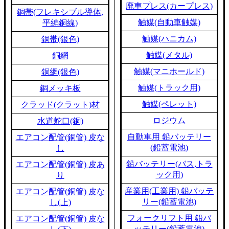
廃車プレス(カープレス)
銅帯(フレキシブル導体,
触媒(自動車触媒)
平編銅線)
触媒(ハニカム)
銅帯(銀色)
触媒(メタル)
銅網
触媒(マニホールド)
銅網(銀色)
触媒(トラック用)
銅メッキ板
触媒(ペレット)
クラッド(クラット)材
ロジウム
水道蛇口(銅)
自動車用 鉛バッテリー
エアコン配管(銅管) 皮な
(鉛蓄電池)
し
鉛バッテリー(バス,トラ
エアコン配管(銅管) 皮あ
ック用)
り
産業用(工業用) 鉛バッテ
エアコン配管(銅管) 皮な
リー(鉛蓄電池)
し(上)
フォークリフト用 鉛バ
エアコン配管(銅管) 皮な
ッテリー(鉛蓄電池)