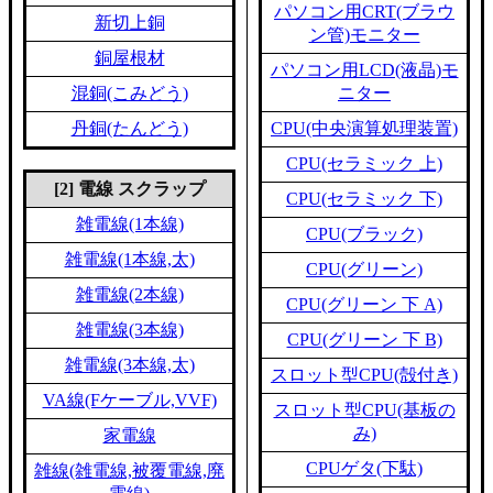
パソコン用CRT(ブラウ
新切上銅
ン管)モニター
銅屋根材
パソコン用LCD(液晶)モ
混銅(こみどう)
ニター
丹銅(たんどう)
CPU(中央演算処理装置)
CPU(セラミック 上)
[2] 電線 スクラップ
CPU(セラミック 下)
雑電線(1本線)
CPU(ブラック)
雑電線(1本線,太)
CPU(グリーン)
雑電線(2本線)
CPU(グリーン 下 A)
雑電線(3本線)
CPU(グリーン 下 B)
雑電線(3本線,太)
スロット型CPU(殻付き)
VA線(Fケーブル,VVF)
スロット型CPU(基板の
み)
家電線
CPUゲタ(下駄)
雑線(雑電線,被覆電線,廃