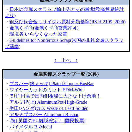
・
日本の金属スクラップ輸出先とその量(財務省貿易統計
より)
・
銅及び銅合金リサイクル原料分類基準(JIS H 2109, 2006)
・
金属くず商(金属くず商営業許可)
・
環境省 いらなくなった家電
・
Guidelines for Nonferrous Scrap(米国の非鉄金属スクラッ
プ基準)
↑ 上へ ↑
金属関連スクラップ一覧 (20件)
・
ブスバー(銀メッキ) Plated-Copper-BusBar
・
ワイヤーカットのカット EDM-Wire
・
[5月] 円高で国内銅相場に大きな下げ余地！
・
アルミ鍋(上) AluminumPot-High-Grade
・
半田(ハンダ)カス Waste-of-Lead-Solder
・
アルミブスバー Aluminum-Busbar
・
[祝] 英國のEU離脱確定！ [國民投票]
・
バイメダル Bi-Medal