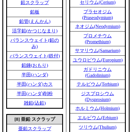
セリウム(Cerium)
鉛スクラップ
プラセオジム
鉛板
(Praseodymium)
鉛管(えんかん)
ネオジム(Neodymium)
活字鉛(かつじなまり)
プロメチウム
バランスウェイト(鉛の
(Promethium)
み)
サマリウム(Samarium)
バランスウェイト(鉄付)
ユウロピウム(Europium)
鉛錘(おもり)
ガドリニウム
半田(ハンダ)
(Gadolinium)
半田(ハンダ)カス
テルビウム(Terbium)
半田(ハンダ)削粉
ジスプロシウム
(Dysprosium)
雑鉛(込鉛)
ホルミウム(Holmium)
エルビウム(Erbium)
[8] 亜鉛 スクラップ
ツリウム(Thulium)
亜鉛スクラップ