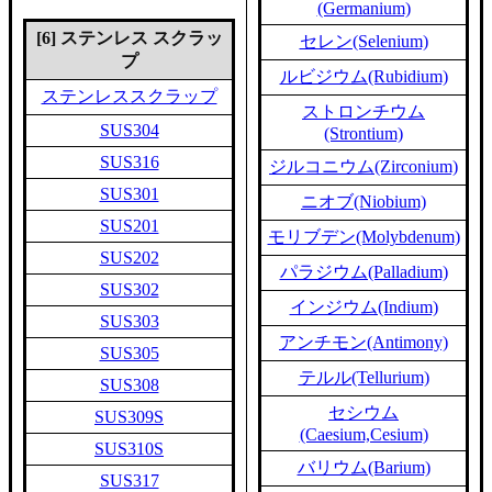
(Germanium)
[6] ステンレス スクラッ
セレン(Selenium)
プ
ルビジウム(Rubidium)
ステンレススクラップ
ストロンチウム
SUS304
(Strontium)
SUS316
ジルコニウム(Zirconium)
SUS301
ニオブ(Niobium)
SUS201
モリブデン(Molybdenum)
SUS202
パラジウム(Palladium)
SUS302
インジウム(Indium)
SUS303
アンチモン(Antimony)
SUS305
テルル(Tellurium)
SUS308
セシウム
SUS309S
(Caesium,Cesium)
SUS310S
バリウム(Barium)
SUS317