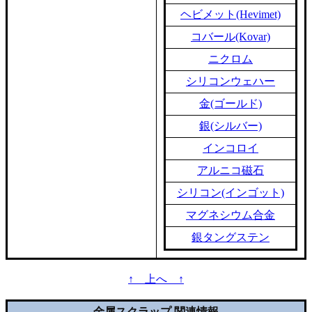
ヘビメット(Hevimet)
コバール(Kovar)
ニクロム
シリコンウェハー
金(ゴールド)
銀(シルバー)
インコロイ
アルニコ磁石
シリコン(インゴット)
マグネシウム合金
銀タングステン
↑ 上へ ↑
金属スクラップ 関連情報