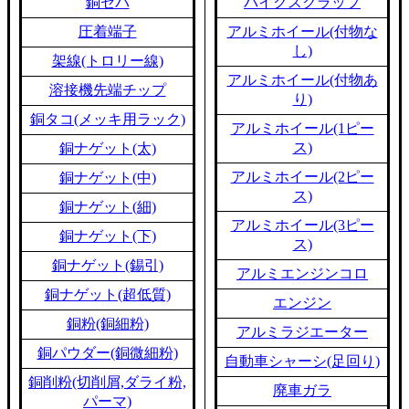
銅セパ
バイクスクラップ
圧着端子
アルミホイール(付物な
し)
架線(トロリー線)
アルミホイール(付物あ
溶接機先端チップ
り)
銅タコ(メッキ用ラック)
アルミホイール(1ピー
ス)
銅ナゲット(太)
アルミホイール(2ピー
銅ナゲット(中)
ス)
銅ナゲット(細)
アルミホイール(3ピー
銅ナゲット(下)
ス)
銅ナゲット(錫引)
アルミエンジンコロ
銅ナゲット(超低質)
エンジン
銅粉(銅細粉)
アルミラジエーター
銅パウダー(銅微細粉)
自動車シャーシ(足回り)
銅削粉(切削屑,ダライ粉,
廃車ガラ
パーマ)