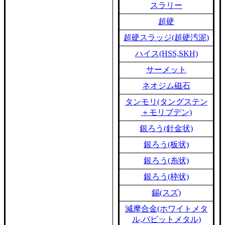
スラリー
超硬
超硬スラッジ(超硬汚泥)
ハイス(HSS,SKH)
サーメット
ネオジム磁石
タンモリ(タングステン
＋モリブデン)
銀ろう(針金状)
銀ろう(板状)
銀ろう(糸状)
銀ろう(枠状)
錫(スズ)
減摩合金(ホワイトメタ
ル,バビットメタル)