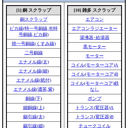
[1] 銅 スクラップ
[10] 雑多 スクラップ
銅スクラップ
エアコン
ピカ線(特一号銅線,光特
エアコンラジエーター
号銅線,ピカ銅)
湯沸器･給湯器
焼一号銅線(くすみ線)
黒モーター
二号銅線
モーター
エナメル線(太)
コイル(モーターコア)A
エナメル線(細)
コイル(モーターコア)B
エナメル線(紙付)
コイル(モーターコア)鉄
エナメル線(濃茶,紫)
なし
銅線(下)
ポンプ
細銅線(上)
トランス(変圧器)A
錫引線(太)
トランス(変圧器)B
錫引線(細)
チョークコイル