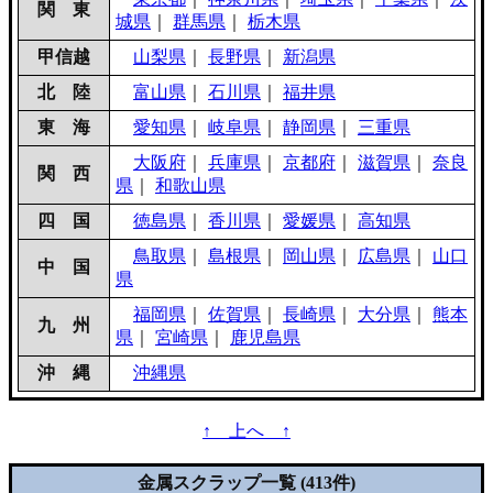
関 東
城県
｜
群馬県
｜
栃木県
甲信越
山梨県
｜
長野県
｜
新潟県
北 陸
富山県
｜
石川県
｜
福井県
東 海
愛知県
｜
岐阜県
｜
静岡県
｜
三重県
大阪府
｜
兵庫県
｜
京都府
｜
滋賀県
｜
奈良
関 西
県
｜
和歌山県
四 国
徳島県
｜
香川県
｜
愛媛県
｜
高知県
鳥取県
｜
島根県
｜
岡山県
｜
広島県
｜
山口
中 国
県
福岡県
｜
佐賀県
｜
長崎県
｜
大分県
｜
熊本
九 州
県
｜
宮崎県
｜
鹿児島県
沖 縄
沖縄県
↑ 上へ ↑
金属スクラップ一覧 (413件)