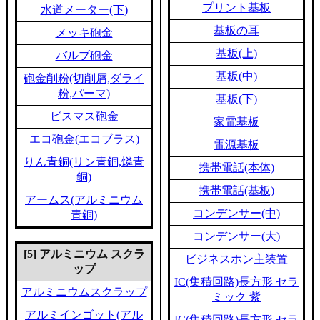
プリント基板
水道メーター(下)
基板の耳
メッキ砲金
基板(上)
バルブ砲金
基板(中)
砲金削粉(切削屑,ダライ
粉,パーマ)
基板(下)
ビスマス砲金
家電基板
エコ砲金(エコブラス)
電源基板
りん青銅(リン青銅,燐青
携帯電話(本体)
銅)
携帯電話(基板)
アームス(アルミニウム
コンデンサー(中)
青銅)
コンデンサー(大)
[5] アルミニウム スクラ
ビジネスホン主装置
ップ
IC(集積回路)長方形 セラ
アルミニウムスクラップ
ミック 紫
アルミインゴット(アル
IC(集積回路)長方形 セラ