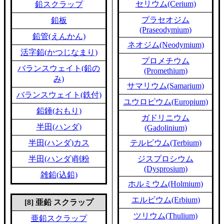
セリウム(Cerium)
鉛スクラップ
プラセオジム
鉛板
(Praseodymium)
鉛管(えんかん)
ネオジム(Neodymium)
活字鉛(かつじなまり)
プロメチウム
バランスウェイト(鉛の
(Promethium)
み)
サマリウム(Samarium)
バランスウェイト(鉄付)
ユウロピウム(Europium)
鉛錘(おもり)
ガドリニウム
半田(ハンダ)
(Gadolinium)
半田(ハンダ)カス
テルビウム(Terbium)
半田(ハンダ)削粉
ジスプロシウム
(Dysprosium)
雑鉛(込鉛)
ホルミウム(Holmium)
エルビウム(Erbium)
[8] 亜鉛 スクラップ
ツリウム(Thulium)
亜鉛スクラップ