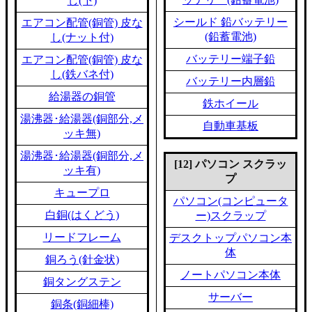
し(下)
シールド 鉛バッテリー
エアコン配管(銅管) 皮な
(鉛蓄電池)
し(ナット付)
バッテリー端子鉛
エアコン配管(銅管) 皮な
し(鉄バネ付)
バッテリー内層鉛
給湯器の銅管
鉄ホイール
湯沸器･給湯器(銅部分,メ
自動車基板
ッキ無)
湯沸器･給湯器(銅部分,メ
[12] パソコン スクラッ
ッキ有)
プ
キュープロ
パソコン(コンピュータ
白銅(はくどう)
ー)スクラップ
リードフレーム
デスクトップパソコン本
体
銅ろう(針金状)
ノートパソコン本体
銅タングステン
サーバー
銅条(銅細棒)