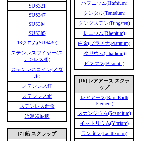
ハフニウム(Hafnium)
SUS321
タンタル(Tantalum)
SUS347
タングステン(Tungsten)
SUS384
SUS385
レニウム(Rhenium)
18クロム(SUS430)
白金(プラチナ,Platinum)
ステンレスワイヤー(ス
タリウム(Thallium)
テンレス糸)
ビスマス(Bismuth)
ステンレスコイン(メダ
ル)
[16] レアアース スクラ
ステンレス釘
ップ
ステンレス網
レアアース(Rare Earth
Element)
ステンレス針金
スカンジウム(Scandium)
給湯器蛇腹
イットリウム(Yttrium)
ランタン(Lanthanum)
[7] 鉛 スクラップ