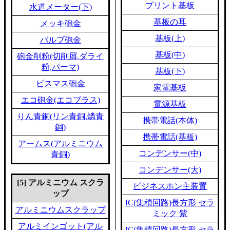
プリント基板
水道メーター(下)
基板の耳
メッキ砲金
基板(上)
バルブ砲金
基板(中)
砲金削粉(切削屑,ダライ
粉,パーマ)
基板(下)
ビスマス砲金
家電基板
エコ砲金(エコブラス)
電源基板
りん青銅(リン青銅,燐青
携帯電話(本体)
銅)
携帯電話(基板)
アームス(アルミニウム
コンデンサー(中)
青銅)
コンデンサー(大)
[5] アルミニウム スクラ
ビジネスホン主装置
ップ
IC(集積回路)長方形 セラ
アルミニウムスクラップ
ミック 紫
アルミインゴット(アル
IC(集積回路)長方形 セラ