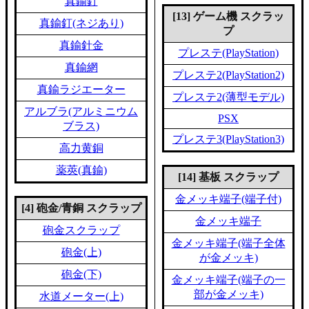
真鍮釘
[13] ゲーム機 スクラッ
真鍮釘(ネジあり)
プ
真鍮針金
プレステ(PlayStation)
真鍮網
プレステ2(PlayStation2)
真鍮ラジエーター
プレステ2(薄型モデル)
アルブラ(アルミニウム
PSX
ブラス)
プレステ3(PlayStation3)
高力黄銅
薬莢(真鍮)
[14] 基板 スクラップ
金メッキ端子(端子付)
[4] 砲金/青銅 スクラップ
金メッキ端子
砲金スクラップ
金メッキ端子(端子全体
砲金(上)
が金メッキ)
砲金(下)
金メッキ端子(端子の一
部が金メッキ)
水道メーター(上)