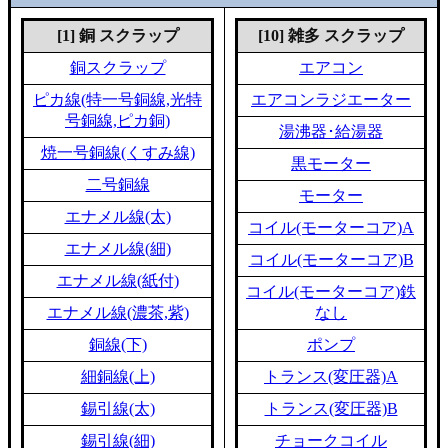
[1] 銅 スクラップ
[10] 雑多 スクラップ
銅スクラップ
エアコン
ピカ線(特一号銅線,光特
エアコンラジエーター
号銅線,ピカ銅)
湯沸器･給湯器
焼一号銅線(くすみ線)
黒モーター
二号銅線
モーター
エナメル線(太)
コイル(モーターコア)A
エナメル線(細)
コイル(モーターコア)B
エナメル線(紙付)
コイル(モーターコア)鉄
エナメル線(濃茶,紫)
なし
銅線(下)
ポンプ
細銅線(上)
トランス(変圧器)A
錫引線(太)
トランス(変圧器)B
錫引線(細)
チョークコイル