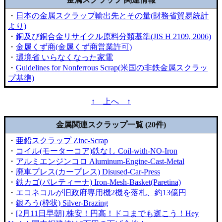
・
日本の金属スクラップ輸出先とその量(財務省貿易統計
より)
・
銅及び銅合金リサイクル原料分類基準(JIS H 2109, 2006)
・
金属くず商(金属くず商営業許可)
・
環境省 いらなくなった家電
・
Guidelines for Nonferrous Scrap(米国の非鉄金属スクラッ
プ基準)
↑ 上へ ↑
金属関連スクラップ一覧 (20件)
・
亜鉛スクラップ Zinc-Scrap
・
コイル(モーターコア)鉄なし Coil-with-NO-Iron
・
アルミエンジンコロ Aluminum-Engine-Cast-Metal
・
廃車プレス(カープレス) Disused-Car-Press
・
鉄カゴ(パレティーナ) Iron-Mesh-Basket(Paretina)
・
エコネコルが旧政府専用機2機を落札、約13億円
・
銀ろう(枠状) Silver-Brazing
・
[2月11日早朝] 株安！円高！ドコまでも逝こう！Hey