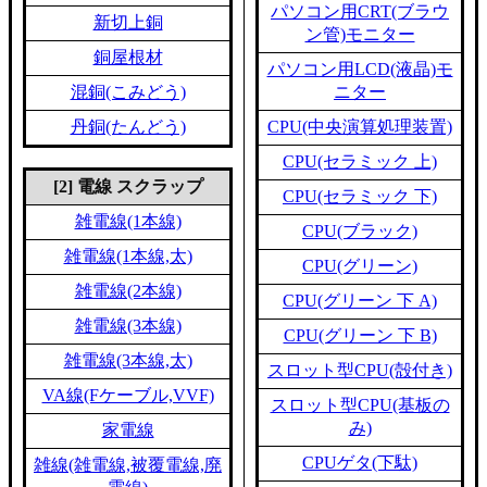
パソコン用CRT(ブラウ
新切上銅
ン管)モニター
銅屋根材
パソコン用LCD(液晶)モ
混銅(こみどう)
ニター
丹銅(たんどう)
CPU(中央演算処理装置)
CPU(セラミック 上)
[2] 電線 スクラップ
CPU(セラミック 下)
雑電線(1本線)
CPU(ブラック)
雑電線(1本線,太)
CPU(グリーン)
雑電線(2本線)
CPU(グリーン 下 A)
雑電線(3本線)
CPU(グリーン 下 B)
雑電線(3本線,太)
スロット型CPU(殻付き)
VA線(Fケーブル,VVF)
スロット型CPU(基板の
み)
家電線
CPUゲタ(下駄)
雑線(雑電線,被覆電線,廃