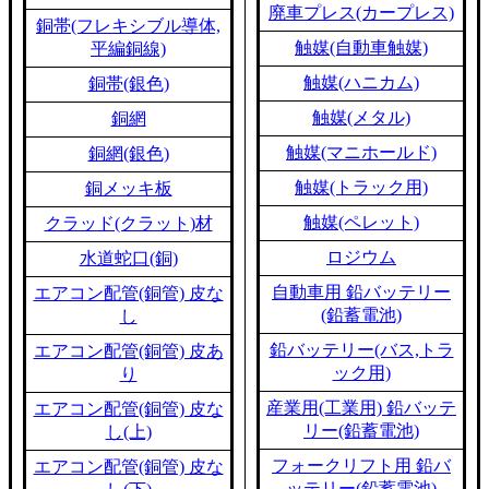
廃車プレス(カープレス)
銅帯(フレキシブル導体,
触媒(自動車触媒)
平編銅線)
触媒(ハニカム)
銅帯(銀色)
触媒(メタル)
銅網
触媒(マニホールド)
銅網(銀色)
触媒(トラック用)
銅メッキ板
触媒(ペレット)
クラッド(クラット)材
ロジウム
水道蛇口(銅)
自動車用 鉛バッテリー
エアコン配管(銅管) 皮な
(鉛蓄電池)
し
鉛バッテリー(バス,トラ
エアコン配管(銅管) 皮あ
ック用)
り
産業用(工業用) 鉛バッテ
エアコン配管(銅管) 皮な
リー(鉛蓄電池)
し(上)
フォークリフト用 鉛バ
エアコン配管(銅管) 皮な
ッテリー(鉛蓄電池)