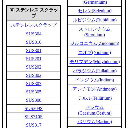
(Germanium)
[6] ステンレス スクラッ
セレン(Selenium)
プ
ルビジウム(Rubidium)
ステンレススクラップ
ストロンチウム
SUS304
(Strontium)
SUS316
ジルコニウム(Zirconium)
SUS301
ニオブ(Niobium)
SUS201
モリブデン(Molybdenum)
SUS202
パラジウム(Palladium)
SUS302
インジウム(Indium)
SUS303
アンチモン(Antimony)
SUS305
テルル(Tellurium)
SUS308
セシウム
SUS309S
(Caesium,Cesium)
SUS310S
バリウム(Barium)
SUS317