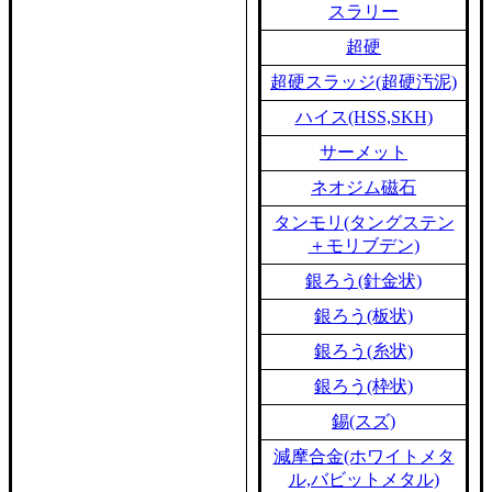
スラリー
超硬
超硬スラッジ(超硬汚泥)
ハイス(HSS,SKH)
サーメット
ネオジム磁石
タンモリ(タングステン
＋モリブデン)
銀ろう(針金状)
銀ろう(板状)
銀ろう(糸状)
銀ろう(枠状)
錫(スズ)
減摩合金(ホワイトメタ
ル,バビットメタル)