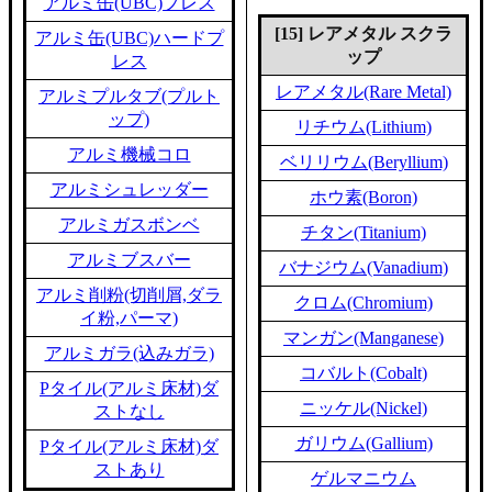
アルミ缶(UBC)プレス
[15] レアメタル スクラ
アルミ缶(UBC)ハードプ
ップ
レス
レアメタル(Rare Metal)
アルミプルタブ(プルト
ップ)
リチウム(Lithium)
アルミ機械コロ
ベリリウム(Beryllium)
アルミシュレッダー
ホウ素(Boron)
アルミガスボンベ
チタン(Titanium)
アルミブスバー
バナジウム(Vanadium)
アルミ削粉(切削屑,ダラ
クロム(Chromium)
イ粉,パーマ)
マンガン(Manganese)
アルミガラ(込みガラ)
コバルト(Cobalt)
Pタイル(アルミ床材)ダ
ニッケル(Nickel)
ストなし
ガリウム(Gallium)
Pタイル(アルミ床材)ダ
ストあり
ゲルマニウム