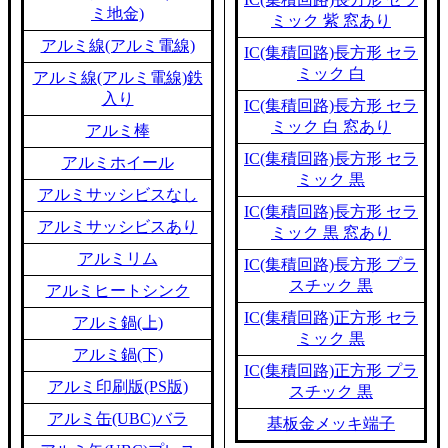
ミ地金)
ミック 紫 窓あり
アルミ線(アルミ電線)
IC(集積回路)長方形 セラ
ミック 白
アルミ線(アルミ電線)鉄
入り
IC(集積回路)長方形 セラ
ミック 白 窓あり
アルミ棒
IC(集積回路)長方形 セラ
アルミホイール
ミック 黒
アルミサッシビスなし
IC(集積回路)長方形 セラ
アルミサッシビスあり
ミック 黒 窓あり
アルミリム
IC(集積回路)長方形 プラ
スチック 黒
アルミヒートシンク
IC(集積回路)正方形 セラ
アルミ鍋(上)
ミック 黒
アルミ鍋(下)
IC(集積回路)正方形 プラ
アルミ印刷版(PS版)
スチック 黒
アルミ缶(UBC)バラ
基板金メッキ端子