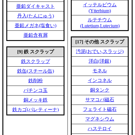
イッテルビウム
亜鉛ダイキャスト
(Ytterbium)
丹入(たんにゅう)
ルテチウム
亜鉛メガネ(塩食い)
(Lutetium,Lutecium)
亜鉛含有屑
[17] その他 スクラップ
汚泥(おでい,スラッジ)
[9] 鉄 スクラップ
洋白(洋銀)
鉄スクラップ
モネル
鉄缶(スチール缶)
インコネル
鉄削粉
銅タンク
パチンコ玉
サマコバ磁石
銅メッキ鉄
フェライト磁石
鉄カゴ(パレティーナ)
マグネシウム
ハステロイ