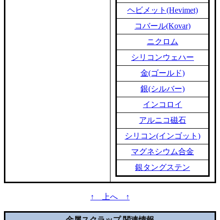
ヘビメット(Hevimet)
コバール(Kovar)
ニクロム
シリコンウェハー
金(ゴールド)
銀(シルバー)
インコロイ
アルニコ磁石
シリコン(インゴット)
マグネシウム合金
銀タングステン
↑ 上へ ↑
金属スクラップ 関連情報