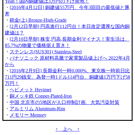
Yeah！国内銅建値は3万円の下げ余地！
・
[2016年4月12日] 銅建値55万円、今年3回目の最低値と豚
丼
・
砲金(上) Bronze-High-Grade
・
[2月12日早朝] 円高進行112円台！本日改定濃厚な国内銅
建値は？
・
[2月10日早朝] 株安,円高,長期金利マイナス！実生活は、
85.7%の物量で価格据え置き！
・
ステンレス(SUS301) Stainless-Steel
・
パナソニック 原材料高騰で家電製品値上げへ 2022年4月
から
・
[2016年2月9日] 長期金利一時0.000%、東京株一時前日比
711円29銭安、為替一時1ドル114円台、銅建値1万円下げ58
万円！
・
ヘビメット Hevimet
・
銅メッキ鉄 Copper-Plated-Iron
・
中国 北京市の5地区が人口抑制計画、大気汚染対策
・
アルミリム Aluminum-Rim
・
メモリー Memory
↑ 上へ ↑