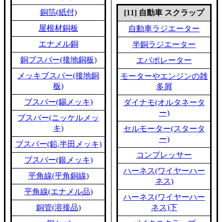
銅箔(紙付)
[11] 自動車 スクラップ
屋根材銅板
自動車ラジエーター
エナメル銅
半銅ラジエーター
銅ブスバー(接地銅板)
エバポレーター
メッキブスバー(接地銅
モーターやエンジンの雑
板)
多屑
ブスバー(錫メッキ)
ダイナモ(オルタネータ
ー)
ブスバー(ニッケルメッ
キ)
セルモーター(スタータ
ー)
ブスバー(鉛,半田メッキ)
コンプレッサー
ブスバー(銀メッキ)
ハーネス(ワイヤーハー
平角線(平角銅線)
ネス)
平角線(エナメル品)
ハーネス(ワイヤーハー
銅管(溶接品)
ネス)下