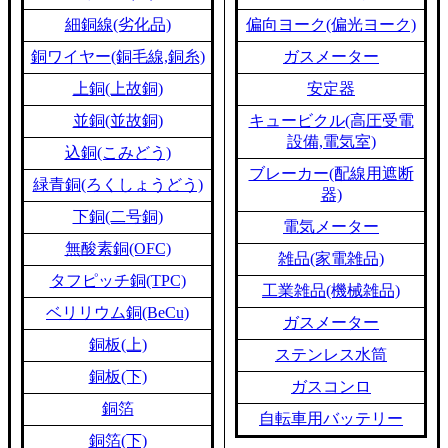
細銅線(劣化品)
偏向ヨーク(偏光ヨーク)
銅ワイヤー(銅毛線,銅糸)
ガスメーター
上銅(上故銅)
安定器
並銅(並故銅)
キュービクル(高圧受電
設備,電気室)
込銅(こみどう)
ブレーカー(配線用遮断
緑青銅(ろくしょうどう)
器)
下銅(二号銅)
電気メーター
無酸素銅(OFC)
雑品(家電雑品)
タフピッチ銅(TPC)
工業雑品(機械雑品)
ベリリウム銅(BeCu)
ガスメーター
銅板(上)
ステンレス水筒
銅板(下)
ガスコンロ
銅箔
自転車用バッテリー
銅箔(下)