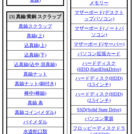
電線)
メモリー
マザーボード(デスクト
[3] 真鍮/黄銅 スクラップ
ップパソコン)
真鍮スクラップ
マザーボード(ノートパ
ソコン)
真鍮(上)
マザーボード(サーバー)
込真鍮(上)
パソコン拡張カード
込真鍮(下)
ハードディスク
込真鍮(込中,混真鍮)
(HDD,HardDiskDrive)
真鍮ナット
ハードディスク(HDD)
真鍮ナット(銅付き)
(3.5インチ)
棒中(棒鍮)
ハードディスク(HDD)
(2.5インチ)
真鍮 条
SSD(Solid State Drive)
真鍮コイン(メダル)
パソコン電源
バイメダル
フロッピーディスクドラ
水道蛇口類