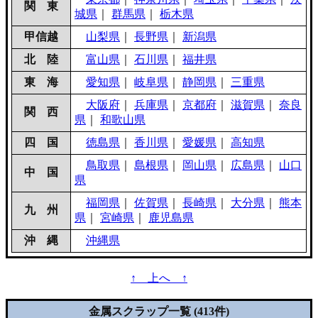
関 東
城県
｜
群馬県
｜
栃木県
甲信越
山梨県
｜
長野県
｜
新潟県
北 陸
富山県
｜
石川県
｜
福井県
東 海
愛知県
｜
岐阜県
｜
静岡県
｜
三重県
大阪府
｜
兵庫県
｜
京都府
｜
滋賀県
｜
奈良
関 西
県
｜
和歌山県
四 国
徳島県
｜
香川県
｜
愛媛県
｜
高知県
鳥取県
｜
島根県
｜
岡山県
｜
広島県
｜
山口
中 国
県
福岡県
｜
佐賀県
｜
長崎県
｜
大分県
｜
熊本
九 州
県
｜
宮崎県
｜
鹿児島県
沖 縄
沖縄県
↑ 上へ ↑
金属スクラップ一覧 (413件)