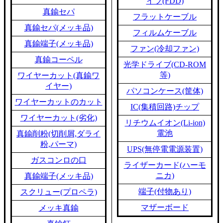
イブ(FDD)
真鍮セパ
フラットケーブル
真鍮セパ(メッキ品)
フィルムケーブル
真鍮端子(メッキ品)
ファン(冷却ファン)
真鍮コーペル
光学ドライブ(CD-ROM
等)
ワイヤーカット(真鍮ワ
イヤー)
パソコンケース(筐体)
ワイヤーカットのカット
IC(集積回路)チップ
ワイヤーカット(劣化)
リチウムイオン(Li-ion)
電池
真鍮削粉(切削屑,ダライ
粉,パーマ)
UPS(無停電電源装置)
ガスコンロの口
ライザーカード(ハーモ
ニカ)
真鍮端子(メッキ品)
端子(付物あり)
スクリュー(プロペラ)
マザーボード
メッキ真鍮