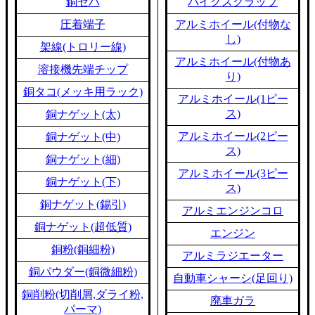
銅セパ
バイクスクラップ
圧着端子
アルミホイール(付物な
し)
架線(トロリー線)
アルミホイール(付物あ
溶接機先端チップ
り)
銅タコ(メッキ用ラック)
アルミホイール(1ピー
ス)
銅ナゲット(太)
アルミホイール(2ピー
銅ナゲット(中)
ス)
銅ナゲット(細)
アルミホイール(3ピー
銅ナゲット(下)
ス)
銅ナゲット(錫引)
アルミエンジンコロ
銅ナゲット(超低質)
エンジン
銅粉(銅細粉)
アルミラジエーター
銅パウダー(銅微細粉)
自動車シャーシ(足回り)
銅削粉(切削屑,ダライ粉,
廃車ガラ
パーマ)