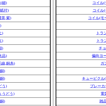
(細)
コイル(
紙付)
コイル(
茶,紫)
コイル(モ
)
上)
トラン
太)
トラン
細)
チ
化品)
偏向ヨー
線,銅糸)
ガ
銅)
銅)
キュービクル(
どう)
ブレーカ
ょうどう)
電
銅)
雑品