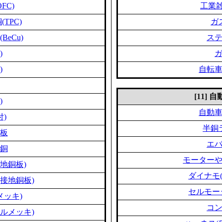
FC)
工業雑
TPC)
ガ
eCu)
ス
)
)
自転
[11]
)
自動
付)
半銅
板
エ
銅
モーター
地銅板)
ダイナモ
接地銅板)
セルモー
メッキ)
コ
ルメッキ)