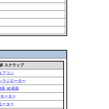
 雑多 スクラップ
エアコン
ンラジエーター
沸器･給湯器
黒モーター
モーター