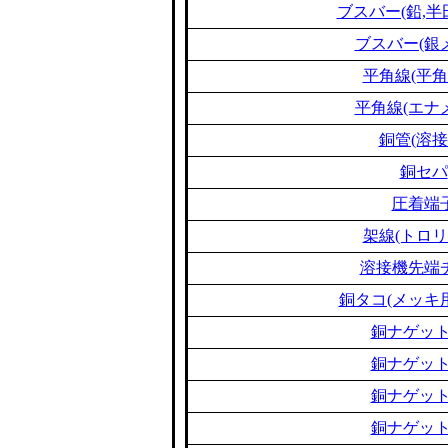
ブスバー(鉛,半
ブスバー(銀
平角線(平角
平角線(エナ
銅管(溶接
銅セパ
圧着端
架線(トロリ
溶接機先端
銅タコ(メッキ
銅ナゲット
銅ナゲット
銅ナゲット
銅ナゲット