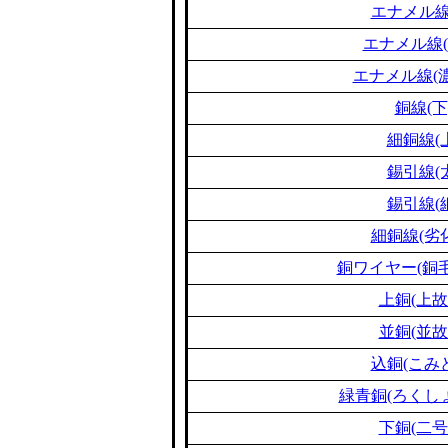
エナメル線
エナメル線(
エナメル線(濃
銅線(下
細銅線(
錫引線(
錫引線(
細銅線(劣
銅ワイヤー(銅毛
上銅(上故
並銅(並故
込銅(こみ
緑青銅(ろくし
下銅(二号