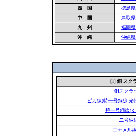
四 国
徳島県
中 国
鳥取県
九 州
福岡県
沖 縄
沖縄県
[1] 銅 ス
銅スクラ
ピカ線(特一号銅線,光
焼一号銅線(く
二号銅
エナメル線