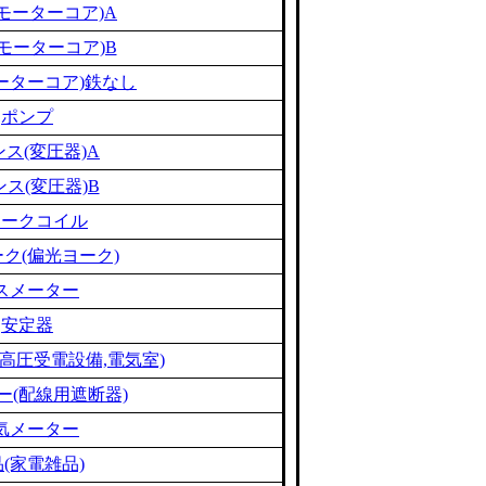
モーターコア)A
モーターコア)B
ーターコア)鉄なし
ポンプ
ス(変圧器)A
ス(変圧器)B
ョークコイル
ク(偏光ヨーク)
スメーター
安定器
高圧受電設備,電気室)
ー(配線用遮断器)
気メーター
(家電雑品)