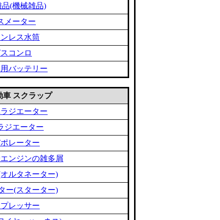
品(機械雑品)
スメーター
テンレス水筒
ガスコンロ
車用バッテリー
 自動車 スクラップ
車ラジエーター
ラジエーター
バポレーター
やエンジンの雑多屑
(オルタネーター)
ター(スターター)
ンプレッサー