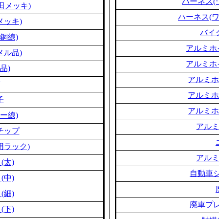
ハーネス(
田メッキ)
ハーネス(
メッキ)
バイ
銅線)
アルミホ
メル品)
アルミホ
品)
アルミホ
アルミホ
子
アルミホ
ー線)
アル
チップ
用ラック)
アル
(太)
自動車シ
(中)
(細)
廃車プレ
(下)