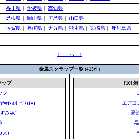
｜
香川県
｜
愛媛県
｜
高知県
｜
島根県
｜
岡山県
｜
広島県
｜
山口県
｜
佐賀県
｜
長崎県
｜
大分県
｜
熊本県
｜
宮崎県
｜
鹿児島県
↑ 上へ ↑
金属スクラップ一覧 (413件)
クラップ
[10]
ップ
特号銅線,ピカ銅)
エアコ
すみ線)
湯
線
(太)