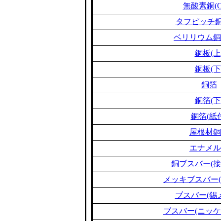
無酸素銅(O
タフピッチ銅(
ベリリウム銅(B
銅板(上
銅板(下
銅箔
銅箔(下
銅箔(紙
屋根材銅
エナメル
銅ブスバー(接
メッキブスバー(
ブスバー(錫
ブスバー(ニッケ