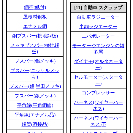
銅箔(紙付)
[11] 自動車 スクラップ
屋根材銅板
自動車ラジエーター
エナメル銅
半銅ラジエーター
銅ブスバー(接地銅板)
エバポレーター
メッキブスバー(接地銅
モーターやエンジンの雑
板)
多屑
ブスバー(錫メッキ)
ダイナモ(オルタネータ
ー)
ブスバー(ニッケルメッ
キ)
セルモーター(スタータ
ー)
ブスバー(鉛,半田メッキ)
コンプレッサー
ブスバー(銀メッキ)
ハーネス(ワイヤーハー
平角線(平角銅線)
ネス)
平角線(エナメル品)
ハーネス(ワイヤーハー
銅管(溶接品)
ネス)下