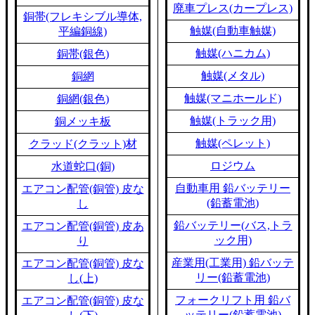
廃車プレス(カープレス)
銅帯(フレキシブル導体,
触媒(自動車触媒)
平編銅線)
触媒(ハニカム)
銅帯(銀色)
触媒(メタル)
銅網
触媒(マニホールド)
銅網(銀色)
触媒(トラック用)
銅メッキ板
触媒(ペレット)
クラッド(クラット)材
ロジウム
水道蛇口(銅)
自動車用 鉛バッテリー
エアコン配管(銅管) 皮な
(鉛蓄電池)
し
鉛バッテリー(バス,トラ
エアコン配管(銅管) 皮あ
ック用)
り
産業用(工業用) 鉛バッテ
エアコン配管(銅管) 皮な
リー(鉛蓄電池)
し(上)
フォークリフト用 鉛バ
エアコン配管(銅管) 皮な
ッテリー(鉛蓄電池)