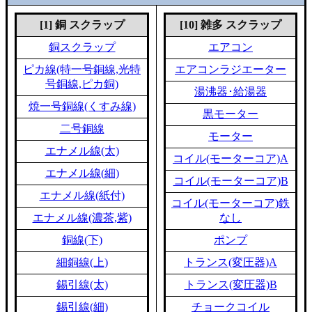
[1] 銅 スクラップ
[10] 雑多 スクラップ
銅スクラップ
エアコン
ピカ線(特一号銅線,光特
エアコンラジエーター
号銅線,ピカ銅)
湯沸器･給湯器
焼一号銅線(くすみ線)
黒モーター
二号銅線
モーター
エナメル線(太)
コイル(モーターコア)A
エナメル線(細)
コイル(モーターコア)B
エナメル線(紙付)
コイル(モーターコア)鉄
エナメル線(濃茶,紫)
なし
銅線(下)
ポンプ
細銅線(上)
トランス(変圧器)A
錫引線(太)
トランス(変圧器)B
錫引線(細)
チョークコイル