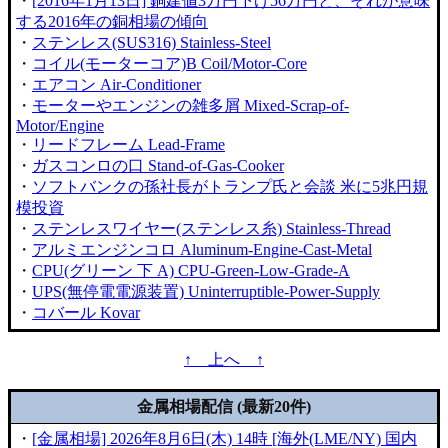
・
[2016年1月13日] 銅建値3万円下げ56万円と、それが意味
する2016年の銅相場の傾向
・
ステンレス(SUS316) Stainless-Steel
・
コイル(モーターコア)B Coil/Motor-Core
・
エアコン Air-Conditioner
・
モーターやエンジンの雑多屑 Mixed-Scrap-of-
Motor/Engine
・
リードフレーム Lead-Frame
・
ガスコンロの口 Stand-of-Gas-Cooker
・
ソフトバンクの孫社長がトランプ氏と会談 米に5兆円規
模投資
・
ステンレスワイヤー(ステンレス糸) Stainless-Thread
・
アルミエンジンコロ Aluminum-Engine-Cast-Metal
・
CPU(グリーン 下 A) CPU-Green-Low-Grade-A
・
UPS(無停電電源装置) Uninterruptible-Power-Supply
・
コバール Kovar
↑ 上へ ↑
金属相場配信 (最新20件)
・
[金属相場] 2026年8月6日(木) 14時 [海外(LME/NY) 国内