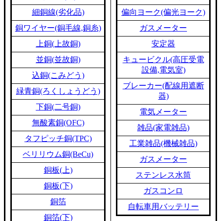
細銅線(劣化品)
偏向ヨーク(偏光ヨーク)
銅ワイヤー(銅毛線,銅糸)
ガスメーター
上銅(上故銅)
安定器
並銅(並故銅)
キュービクル(高圧受電
設備,電気室)
込銅(こみどう)
ブレーカー(配線用遮断
緑青銅(ろくしょうどう)
器)
下銅(二号銅)
電気メーター
無酸素銅(OFC)
雑品(家電雑品)
タフピッチ銅(TPC)
工業雑品(機械雑品)
ベリリウム銅(BeCu)
ガスメーター
銅板(上)
ステンレス水筒
銅板(下)
ガスコンロ
銅箔
自転車用バッテリー
銅箔(下)