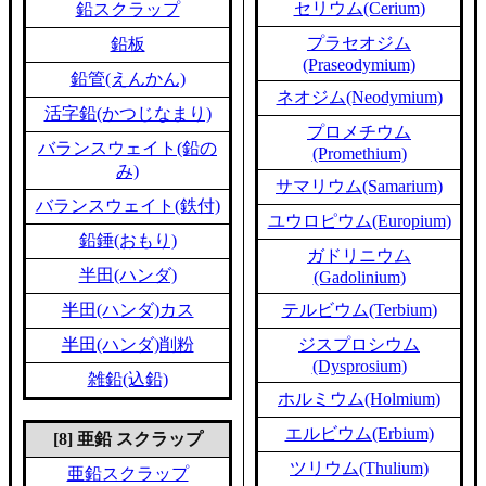
セリウム(Cerium)
鉛スクラップ
プラセオジム
鉛板
(Praseodymium)
鉛管(えんかん)
ネオジム(Neodymium)
活字鉛(かつじなまり)
プロメチウム
バランスウェイト(鉛の
(Promethium)
み)
サマリウム(Samarium)
バランスウェイト(鉄付)
ユウロピウム(Europium)
鉛錘(おもり)
ガドリニウム
半田(ハンダ)
(Gadolinium)
半田(ハンダ)カス
テルビウム(Terbium)
半田(ハンダ)削粉
ジスプロシウム
(Dysprosium)
雑鉛(込鉛)
ホルミウム(Holmium)
エルビウム(Erbium)
[8] 亜鉛 スクラップ
ツリウム(Thulium)
亜鉛スクラップ