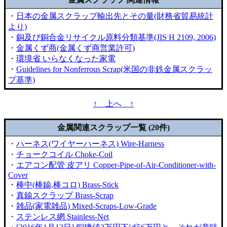
・
日本の金属スクラップ輸出先とその量(財務省貿易統計
より)
・
銅及び銅合金リサイクル原料分類基準(JIS H 2109, 2006)
・
金属くず商(金属くず商営業許可)
・
環境省 いらなくなった家電
・
Guidelines for Nonferrous Scrap(米国の非鉄金属スクラッ
プ基準)
↑ 上へ ↑
金属関連スクラップ一覧 (20件)
・
ハーネス(ワイヤーハーネス) Wire-Harness
・
チョークコイル Choke-Coil
・
エアコン配管 皮アリ Copper-Pipe-of-Air-Conditioner-with-
Cover
・
棒中(棒鍮,棒コロ) Brass-Stick
・
真鍮スクラップ Brass-Scrap
・
雑品(家電雑品) Mixed-Scraps-Low-Grade
・
ステンレス網 Stainless-Net