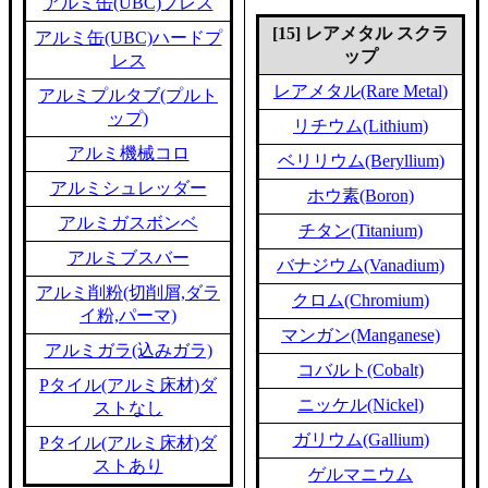
アルミ缶(UBC)プレス
[15] レアメタル スクラ
アルミ缶(UBC)ハードプ
ップ
レス
レアメタル(Rare Metal)
アルミプルタブ(プルト
ップ)
リチウム(Lithium)
アルミ機械コロ
ベリリウム(Beryllium)
アルミシュレッダー
ホウ素(Boron)
アルミガスボンベ
チタン(Titanium)
アルミブスバー
バナジウム(Vanadium)
アルミ削粉(切削屑,ダラ
クロム(Chromium)
イ粉,パーマ)
マンガン(Manganese)
アルミガラ(込みガラ)
コバルト(Cobalt)
Pタイル(アルミ床材)ダ
ニッケル(Nickel)
ストなし
ガリウム(Gallium)
Pタイル(アルミ床材)ダ
ストあり
ゲルマニウム