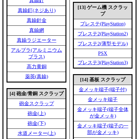
真鍮釘
[13] ゲーム機 スクラッ
真鍮釘(ネジあり)
プ
真鍮針金
プレステ(PlayStation)
真鍮網
プレステ2(PlayStation2)
真鍮ラジエーター
プレステ2(薄型モデル)
アルブラ(アルミニウム
PSX
ブラス)
プレステ3(PlayStation3)
高力黄銅
薬莢(真鍮)
[14] 基板 スクラップ
金メッキ端子(端子付)
[4] 砲金/青銅 スクラップ
金メッキ端子
砲金スクラップ
金メッキ端子(端子全体
砲金(上)
が金メッキ)
砲金(下)
金メッキ端子(端子の一
部が金メッキ)
水道メーター(上)