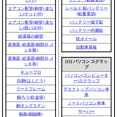
し(下)
シールド 鉛バッテリー
エアコン配管(銅管) 皮な
(鉛蓄電池)
し(ナット付)
バッテリー端子鉛
エアコン配管(銅管) 皮な
し(鉄バネ付)
バッテリー内層鉛
給湯器の銅管
鉄ホイール
湯沸器･給湯器(銅部分,メ
自動車基板
ッキ無)
湯沸器･給湯器(銅部分,メ
[12] パソコン スクラッ
ッキ有)
プ
キュープロ
パソコン(コンピュータ
白銅(はくどう)
ー)スクラップ
リードフレーム
デスクトップパソコン本
体
銅ろう(針金状)
ノートパソコン本体
銅タングステン
サーバー
銅条(銅細棒)