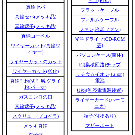
イブ(FDD)
真鍮セパ
フラットケーブル
真鍮セパ(メッキ品)
フィルムケーブル
真鍮端子(メッキ品)
ファン(冷却ファン)
真鍮コーペル
光学ドライブ(CD-ROM
等)
ワイヤーカット(真鍮ワ
イヤー)
パソコンケース(筐体)
ワイヤーカットのカット
IC(集積回路)チップ
ワイヤーカット(劣化)
リチウムイオン(Li-ion)
電池
真鍮削粉(切削屑,ダライ
粉,パーマ)
UPS(無停電電源装置)
ガスコンロの口
ライザーカード(ハーモ
ニカ)
真鍮端子(メッキ品)
端子(付物あり)
スクリュー(プロペラ)
マザーボード
メッキ真鍮