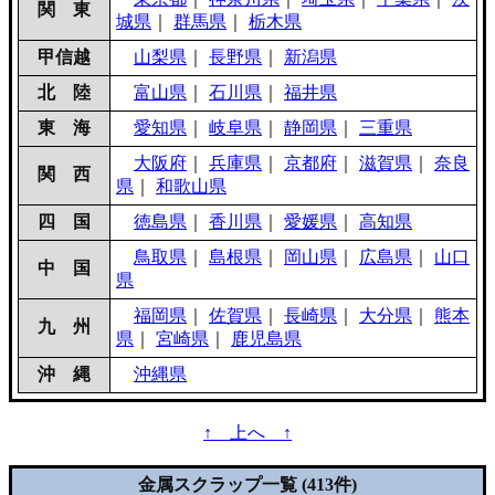
関 東
城県
｜
群馬県
｜
栃木県
甲信越
山梨県
｜
長野県
｜
新潟県
北 陸
富山県
｜
石川県
｜
福井県
東 海
愛知県
｜
岐阜県
｜
静岡県
｜
三重県
大阪府
｜
兵庫県
｜
京都府
｜
滋賀県
｜
奈良
関 西
県
｜
和歌山県
四 国
徳島県
｜
香川県
｜
愛媛県
｜
高知県
鳥取県
｜
島根県
｜
岡山県
｜
広島県
｜
山口
中 国
県
福岡県
｜
佐賀県
｜
長崎県
｜
大分県
｜
熊本
九 州
県
｜
宮崎県
｜
鹿児島県
沖 縄
沖縄県
↑ 上へ ↑
金属スクラップ一覧 (413件)