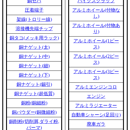
銅セパ
バイクスクラップ
圧着端子
アルミホイール(付物な
し)
架線(トロリー線)
アルミホイール(付物あ
溶接機先端チップ
り)
銅タコ(メッキ用ラック)
アルミホイール(1ピー
ス)
銅ナゲット(太)
アルミホイール(2ピー
銅ナゲット(中)
ス)
銅ナゲット(細)
アルミホイール(3ピー
銅ナゲット(下)
ス)
銅ナゲット(錫引)
アルミエンジンコロ
銅ナゲット(超低質)
エンジン
銅粉(銅細粉)
アルミラジエーター
銅パウダー(銅微細粉)
自動車シャーシ(足回り)
銅削粉(切削屑,ダライ粉,
廃車ガラ
パーマ)