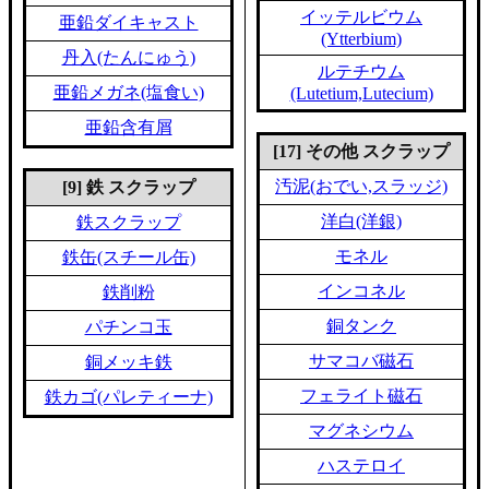
イッテルビウム
亜鉛ダイキャスト
(Ytterbium)
丹入(たんにゅう)
ルテチウム
亜鉛メガネ(塩食い)
(Lutetium,Lutecium)
亜鉛含有屑
[17] その他 スクラップ
汚泥(おでい,スラッジ)
[9] 鉄 スクラップ
洋白(洋銀)
鉄スクラップ
モネル
鉄缶(スチール缶)
インコネル
鉄削粉
銅タンク
パチンコ玉
サマコバ磁石
銅メッキ鉄
フェライト磁石
鉄カゴ(パレティーナ)
マグネシウム
ハステロイ