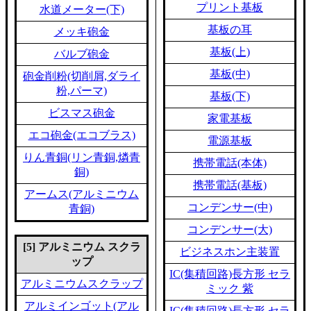
プリント基板
水道メーター(下)
基板の耳
メッキ砲金
基板(上)
バルブ砲金
基板(中)
砲金削粉(切削屑,ダライ
粉,パーマ)
基板(下)
ビスマス砲金
家電基板
エコ砲金(エコブラス)
電源基板
りん青銅(リン青銅,燐青
携帯電話(本体)
銅)
携帯電話(基板)
アームス(アルミニウム
コンデンサー(中)
青銅)
コンデンサー(大)
[5] アルミニウム スクラ
ビジネスホン主装置
ップ
IC(集積回路)長方形 セラ
アルミニウムスクラップ
ミック 紫
アルミインゴット(アル
IC(集積回路)長方形 セラ