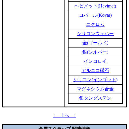
ヘビメット(Hevimet)
コバール(Kovar)
ニクロム
シリコンウェハー
金(ゴールド)
銀(シルバー)
インコロイ
アルニコ磁石
シリコン(インゴット)
マグネシウム合金
銀タングステン
↑ 上へ ↑
金属スクラップ 関連情報