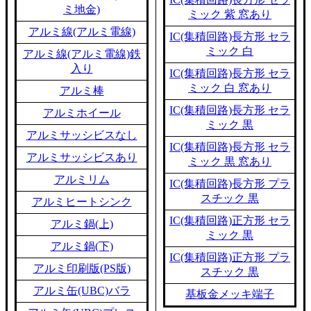
ミ地金)
ミック 紫 窓あり
アルミ線(アルミ電線)
IC(集積回路)長方形 セラ
ミック 白
アルミ線(アルミ電線)鉄
入り
IC(集積回路)長方形 セラ
ミック 白 窓あり
アルミ棒
IC(集積回路)長方形 セラ
アルミホイール
ミック 黒
アルミサッシビスなし
IC(集積回路)長方形 セラ
アルミサッシビスあり
ミック 黒 窓あり
アルミリム
IC(集積回路)長方形 プラ
スチック 黒
アルミヒートシンク
IC(集積回路)正方形 セラ
アルミ鍋(上)
ミック 黒
アルミ鍋(下)
IC(集積回路)正方形 プラ
アルミ印刷版(PS版)
スチック 黒
アルミ缶(UBC)バラ
基板金メッキ端子