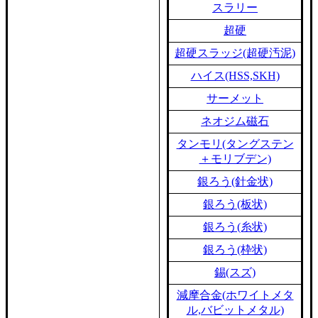
スラリー
超硬
超硬スラッジ(超硬汚泥)
ハイス(HSS,SKH)
サーメット
ネオジム磁石
タンモリ(タングステン
＋モリブデン)
銀ろう(針金状)
銀ろう(板状)
銀ろう(糸状)
銀ろう(枠状)
錫(スズ)
減摩合金(ホワイトメタ
ル,バビットメタル)