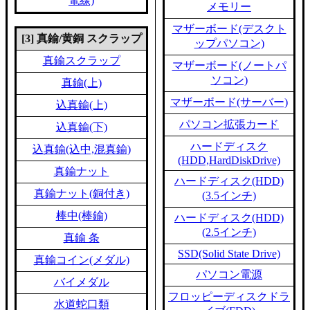
電線)
メモリー
マザーボード(デスクト
[3] 真鍮/黄銅 スクラップ
ップパソコン)
真鍮スクラップ
マザーボード(ノートパ
ソコン)
真鍮(上)
マザーボード(サーバー)
込真鍮(上)
パソコン拡張カード
込真鍮(下)
ハードディスク
込真鍮(込中,混真鍮)
(HDD,HardDiskDrive)
真鍮ナット
ハードディスク(HDD)
真鍮ナット(銅付き)
(3.5インチ)
棒中(棒鍮)
ハードディスク(HDD)
(2.5インチ)
真鍮 条
SSD(Solid State Drive)
真鍮コイン(メダル)
パソコン電源
バイメダル
フロッピーディスクドラ
水道蛇口類