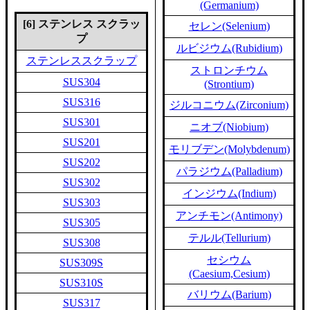
(Germanium)
[6] ステンレス スクラッ
セレン(Selenium)
プ
ルビジウム(Rubidium)
ステンレススクラップ
ストロンチウム
SUS304
(Strontium)
SUS316
ジルコニウム(Zirconium)
SUS301
ニオブ(Niobium)
SUS201
モリブデン(Molybdenum)
SUS202
パラジウム(Palladium)
SUS302
インジウム(Indium)
SUS303
アンチモン(Antimony)
SUS305
テルル(Tellurium)
SUS308
セシウム
SUS309S
(Caesium,Cesium)
SUS310S
バリウム(Barium)
SUS317