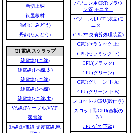
パソコン用CRT(ブラウ
新切上銅
ン管)モニター
銅屋根材
パソコン用LCD(液晶)モ
混銅(こみどう)
ニター
丹銅(たんどう)
CPU(中央演算処理装置)
CPU(セラミック 上)
[2] 電線 スクラップ
CPU(セラミック 下)
雑電線(1本線)
CPU(ブラック)
雑電線(1本線,太)
CPU(グリーン)
雑電線(2本線)
CPU(グリーン 下 A)
雑電線(3本線)
CPU(グリーン 下 B)
雑電線(3本線,太)
スロット型CPU(殻付き)
VA線(Fケーブル,VVF)
スロット型CPU(基板の
み)
家電線
CPUゲタ(下駄)
雑線(雑電線,被覆電線,廃