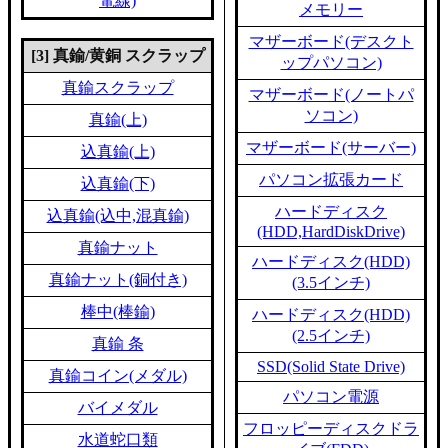
電線)
メモリー
マザーボード(デスクト
[3] 真鍮/黄銅 スクラップ
ップパソコン)
真鍮スクラップ
マザーボード(ノートパ
ソコン)
真鍮(上)
マザーボード(サーバー)
込真鍮(上)
パソコン拡張カード
込真鍮(下)
ハードディスク
込真鍮(込中,混真鍮)
(HDD,HardDiskDrive)
真鍮ナット
ハードディスク(HDD)
真鍮ナット(銅付き)
(3.5インチ)
棒中(棒鍮)
ハードディスク(HDD)
(2.5インチ)
真鍮 条
SSD(Solid State Drive)
真鍮コイン(メダル)
パソコン電源
バイメダル
フロッピーディスクドラ
水道蛇口類