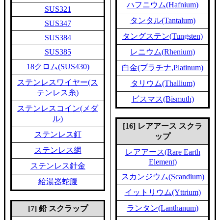
ハフニウム(Hafnium)
SUS321
タンタル(Tantalum)
SUS347
タングステン(Tungsten)
SUS384
SUS385
レニウム(Rhenium)
18クロム(SUS430)
白金(プラチナ,Platinum)
ステンレスワイヤー(ス
タリウム(Thallium)
テンレス糸)
ビスマス(Bismuth)
ステンレスコイン(メダ
ル)
[16] レアアース スクラ
ステンレス釘
ップ
ステンレス網
レアアース(Rare Earth
Element)
ステンレス針金
スカンジウム(Scandium)
給湯器蛇腹
イットリウム(Yttrium)
ランタン(Lanthanum)
[7] 鉛 スクラップ