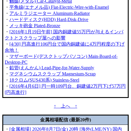
・
触媒(メタル) Car-Catalyst-Metal
・
平角線(エナメル品) Flat-Electric-Wire-with-Enamel
・
アルミラジエーター Aluminum-Radiator
・
ハードディスク(HDD) Hard-Disk-Drive
・
メッキ砲金 Plated-Bronze
・
[2016年1月19日午前] 国内銅建値55万円が与えるインパ
クトとスクラップ屋への影響
・
[4/30] 円高進行106円台で国内銅建値に4万円程度の下げ
余地！
・
マザーボード(デスクトップパソコン) Main-Board-of-
Desktop-PC
・
鉛管(えんかん) Lead-Pipe-for-Water-Supply
・
マグネシウムスクラップ Magnesium-Scrap
・
18クロム(SUS430系) Stainless-Steel
・
[2016年4月6日] 円一時109円台、銅建値2万円下げ57万円
[円高進行]
↑ 上へ ↑
金属相場配信 (最新20件)
・
[金属相場] 2026年8月7日(金) 20時 [海外(LME/NY) 国内