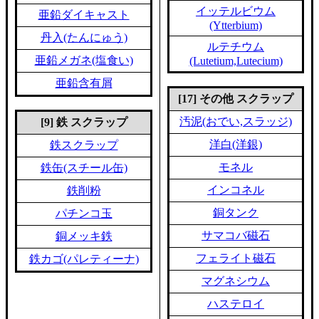
イッテルビウム
亜鉛ダイキャスト
(Ytterbium)
丹入(たんにゅう)
ルテチウム
亜鉛メガネ(塩食い)
(Lutetium,Lutecium)
亜鉛含有屑
[17] その他 スクラップ
汚泥(おでい,スラッジ)
[9] 鉄 スクラップ
洋白(洋銀)
鉄スクラップ
モネル
鉄缶(スチール缶)
インコネル
鉄削粉
銅タンク
パチンコ玉
サマコバ磁石
銅メッキ鉄
フェライト磁石
鉄カゴ(パレティーナ)
マグネシウム
ハステロイ