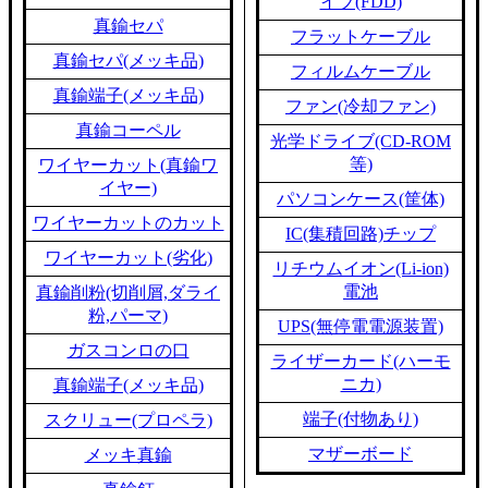
イブ(FDD)
真鍮セパ
フラットケーブル
真鍮セパ(メッキ品)
フィルムケーブル
真鍮端子(メッキ品)
ファン(冷却ファン)
真鍮コーペル
光学ドライブ(CD-ROM
等)
ワイヤーカット(真鍮ワ
イヤー)
パソコンケース(筐体)
ワイヤーカットのカット
IC(集積回路)チップ
ワイヤーカット(劣化)
リチウムイオン(Li-ion)
電池
真鍮削粉(切削屑,ダライ
粉,パーマ)
UPS(無停電電源装置)
ガスコンロの口
ライザーカード(ハーモ
ニカ)
真鍮端子(メッキ品)
端子(付物あり)
スクリュー(プロペラ)
マザーボード
メッキ真鍮