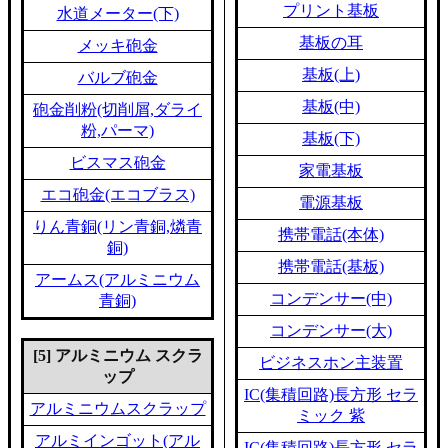
プリント基板
水道メーター(下)
基板の耳
メッキ砲金
基板(上)
バルブ砲金
基板(中)
砲金削粉(切削屑,ダライ
粉,パーマ)
基板(下)
ビスマス砲金
家電基板
エコ砲金(エコブラス)
電源基板
りん青銅(リン青銅,燐青
携帯電話(本体)
銅)
携帯電話(基板)
アームス(アルミニウム
コンデンサー(中)
青銅)
コンデンサー(大)
[5] アルミニウム スクラ
ビジネスホン主装置
ップ
IC(集積回路)長方形 セラ
アルミニウムスクラップ
ミック 紫
アルミインゴット(アル
IC(集積回路)長方形 セラ