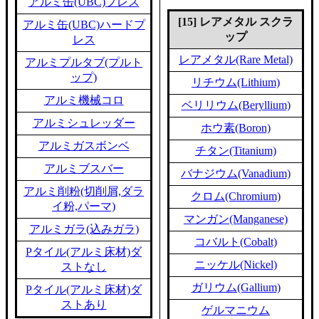
アルミ缶(UBC)プレス
[15] レアメタル スクラ
アルミ缶(UBC)ハードプ
ップ
レス
レアメタル(Rare Metal)
アルミプルタブ(プルト
ップ)
リチウム(Lithium)
アルミ機械コロ
ベリリウム(Beryllium)
アルミシュレッダー
ホウ素(Boron)
アルミガスボンベ
チタン(Titanium)
アルミブスバー
バナジウム(Vanadium)
アルミ削粉(切削屑,ダラ
クロム(Chromium)
イ粉,パーマ)
マンガン(Manganese)
アルミガラ(込みガラ)
コバルト(Cobalt)
Pタイル(アルミ床材)ダ
ニッケル(Nickel)
ストなし
ガリウム(Gallium)
Pタイル(アルミ床材)ダ
ストあり
ゲルマニウム