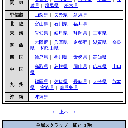
関 東
城県
｜
群馬県
｜
栃木県
甲信越
山梨県
｜
長野県
｜
新潟県
北 陸
富山県
｜
石川県
｜
福井県
東 海
愛知県
｜
岐阜県
｜
静岡県
｜
三重県
大阪府
｜
兵庫県
｜
京都府
｜
滋賀県
｜
奈良
関 西
県
｜
和歌山県
四 国
徳島県
｜
香川県
｜
愛媛県
｜
高知県
鳥取県
｜
島根県
｜
岡山県
｜
広島県
｜
山口
中 国
県
福岡県
｜
佐賀県
｜
長崎県
｜
大分県
｜
熊本
九 州
県
｜
宮崎県
｜
鹿児島県
沖 縄
沖縄県
↑ 上へ ↑
金属スクラップ一覧 (413件)