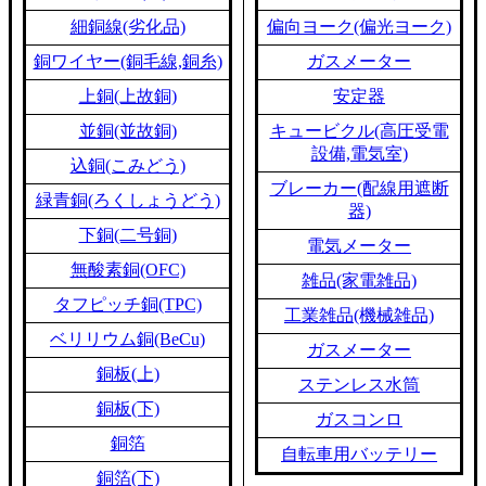
細銅線(劣化品)
偏向ヨーク(偏光ヨーク)
銅ワイヤー(銅毛線,銅糸)
ガスメーター
上銅(上故銅)
安定器
並銅(並故銅)
キュービクル(高圧受電
設備,電気室)
込銅(こみどう)
ブレーカー(配線用遮断
緑青銅(ろくしょうどう)
器)
下銅(二号銅)
電気メーター
無酸素銅(OFC)
雑品(家電雑品)
タフピッチ銅(TPC)
工業雑品(機械雑品)
ベリリウム銅(BeCu)
ガスメーター
銅板(上)
ステンレス水筒
銅板(下)
ガスコンロ
銅箔
自転車用バッテリー
銅箔(下)