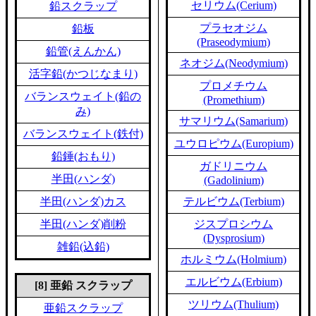
セリウム(Cerium)
鉛スクラップ
プラセオジム
鉛板
(Praseodymium)
鉛管(えんかん)
ネオジム(Neodymium)
活字鉛(かつじなまり)
プロメチウム
バランスウェイト(鉛の
(Promethium)
み)
サマリウム(Samarium)
バランスウェイト(鉄付)
ユウロピウム(Europium)
鉛錘(おもり)
ガドリニウム
半田(ハンダ)
(Gadolinium)
半田(ハンダ)カス
テルビウム(Terbium)
半田(ハンダ)削粉
ジスプロシウム
(Dysprosium)
雑鉛(込鉛)
ホルミウム(Holmium)
エルビウム(Erbium)
[8] 亜鉛 スクラップ
ツリウム(Thulium)
亜鉛スクラップ