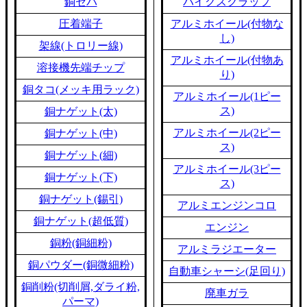
銅セパ
バイクスクラップ
圧着端子
アルミホイール(付物な
し)
架線(トロリー線)
アルミホイール(付物あ
溶接機先端チップ
り)
銅タコ(メッキ用ラック)
アルミホイール(1ピー
ス)
銅ナゲット(太)
アルミホイール(2ピー
銅ナゲット(中)
ス)
銅ナゲット(細)
アルミホイール(3ピー
銅ナゲット(下)
ス)
銅ナゲット(錫引)
アルミエンジンコロ
銅ナゲット(超低質)
エンジン
銅粉(銅細粉)
アルミラジエーター
銅パウダー(銅微細粉)
自動車シャーシ(足回り)
銅削粉(切削屑,ダライ粉,
廃車ガラ
パーマ)