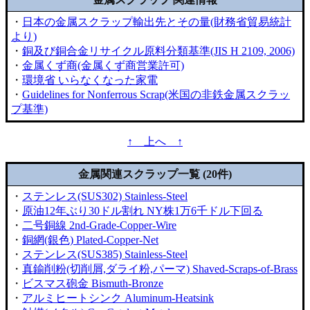
・
日本の金属スクラップ輸出先とその量(財務省貿易統計
より)
・
銅及び銅合金リサイクル原料分類基準(JIS H 2109, 2006)
・
金属くず商(金属くず商営業許可)
・
環境省 いらなくなった家電
・
Guidelines for Nonferrous Scrap(米国の非鉄金属スクラッ
プ基準)
↑ 上へ ↑
金属関連スクラップ一覧 (20件)
・
ステンレス(SUS302) Stainless-Steel
・
原油12年ぶり30ドル割れ NY株1万6千ドル下回る
・
二号銅線 2nd-Grade-Copper-Wire
・
銅網(銀色) Plated-Copper-Net
・
ステンレス(SUS385) Stainless-Steel
・
真鍮削粉(切削屑,ダライ粉,パーマ) Shaved-Scraps-of-Brass
・
ビスマス砲金 Bismuth-Bronze
・
アルミヒートシンク Aluminum-Heatsink