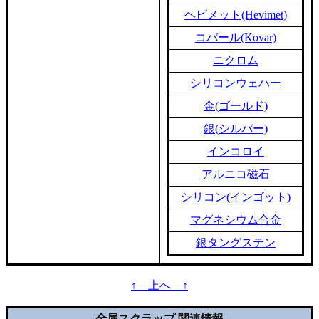
ヘビメット(Hevimet)
コバール(Kovar)
ニクロム
シリコンウェハー
金(ゴールド)
銀(シルバー)
インコロイ
アルニコ磁石
シリコン(インゴット)
マグネシウム合金
銀タングステン
↑ 上へ ↑
金属スクラップ 関連情報