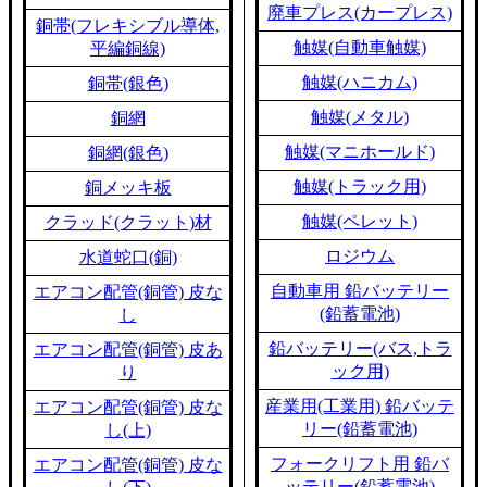
廃車プレス(カープレス)
銅帯(フレキシブル導体,
触媒(自動車触媒)
平編銅線)
触媒(ハニカム)
銅帯(銀色)
触媒(メタル)
銅網
触媒(マニホールド)
銅網(銀色)
触媒(トラック用)
銅メッキ板
触媒(ペレット)
クラッド(クラット)材
ロジウム
水道蛇口(銅)
自動車用 鉛バッテリー
エアコン配管(銅管) 皮な
(鉛蓄電池)
し
鉛バッテリー(バス,トラ
エアコン配管(銅管) 皮あ
ック用)
り
産業用(工業用) 鉛バッテ
エアコン配管(銅管) 皮な
リー(鉛蓄電池)
し(上)
フォークリフト用 鉛バ
エアコン配管(銅管) 皮な
ッテリー(鉛蓄電池)