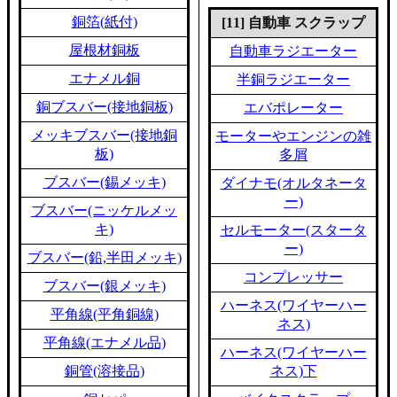
銅箔(紙付)
[11] 自動車 スクラップ
屋根材銅板
自動車ラジエーター
エナメル銅
半銅ラジエーター
銅ブスバー(接地銅板)
エバポレーター
メッキブスバー(接地銅
モーターやエンジンの雑
板)
多屑
ブスバー(錫メッキ)
ダイナモ(オルタネータ
ー)
ブスバー(ニッケルメッ
キ)
セルモーター(スタータ
ー)
ブスバー(鉛,半田メッキ)
コンプレッサー
ブスバー(銀メッキ)
ハーネス(ワイヤーハー
平角線(平角銅線)
ネス)
平角線(エナメル品)
ハーネス(ワイヤーハー
銅管(溶接品)
ネス)下