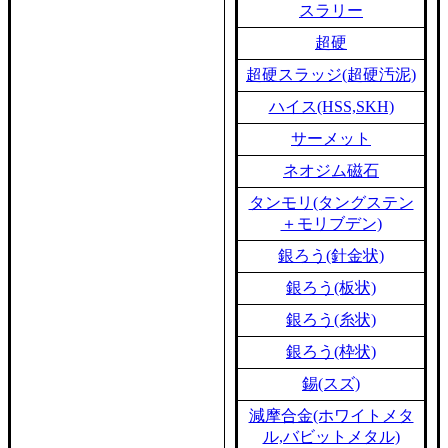
スラリー
超硬
超硬スラッジ(超硬汚泥)
ハイス(HSS,SKH)
サーメット
ネオジム磁石
タンモリ(タングステン
＋モリブデン)
銀ろう(針金状)
銀ろう(板状)
銀ろう(糸状)
銀ろう(枠状)
錫(スズ)
減摩合金(ホワイトメタ
ル,バビットメタル)