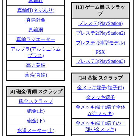
真鍮釘
[13] ゲーム機 スクラッ
真鍮釘(ネジあり)
プ
真鍮針金
プレステ(PlayStation)
真鍮網
プレステ2(PlayStation2)
真鍮ラジエーター
プレステ2(薄型モデル)
アルブラ(アルミニウム
PSX
ブラス)
プレステ3(PlayStation3)
高力黄銅
薬莢(真鍮)
[14] 基板 スクラップ
金メッキ端子(端子付)
[4] 砲金/青銅 スクラップ
金メッキ端子
砲金スクラップ
金メッキ端子(端子全体
砲金(上)
が金メッキ)
砲金(下)
金メッキ端子(端子の一
部が金メッキ)
水道メーター(上)