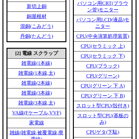
パソコン用CRT(ブラウ
新切上銅
ン管)モニター
銅屋根材
パソコン用LCD(液晶)モ
混銅(こみどう)
ニター
丹銅(たんどう)
CPU(中央演算処理装置)
CPU(セラミック 上)
[2] 電線 スクラップ
CPU(セラミック 下)
雑電線(1本線)
CPU(ブラック)
雑電線(1本線,太)
CPU(グリーン)
雑電線(2本線)
CPU(グリーン 下 A)
雑電線(3本線)
CPU(グリーン 下 B)
雑電線(3本線,太)
スロット型CPU(殻付き)
VA線(Fケーブル,VVF)
スロット型CPU(基板の
み)
家電線
CPUゲタ(下駄)
雑線(雑電線,被覆電線,廃