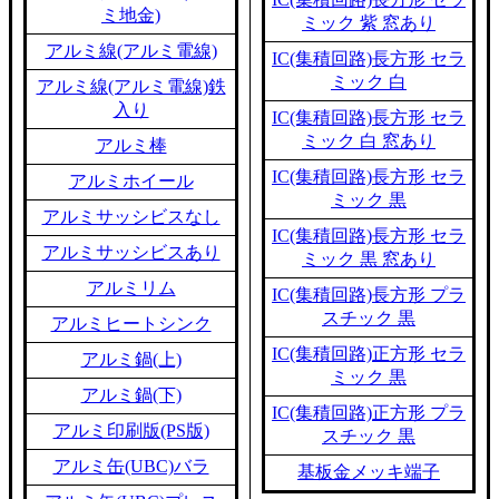
ミ地金)
ミック 紫 窓あり
アルミ線(アルミ電線)
IC(集積回路)長方形 セラ
ミック 白
アルミ線(アルミ電線)鉄
入り
IC(集積回路)長方形 セラ
ミック 白 窓あり
アルミ棒
IC(集積回路)長方形 セラ
アルミホイール
ミック 黒
アルミサッシビスなし
IC(集積回路)長方形 セラ
アルミサッシビスあり
ミック 黒 窓あり
アルミリム
IC(集積回路)長方形 プラ
スチック 黒
アルミヒートシンク
IC(集積回路)正方形 セラ
アルミ鍋(上)
ミック 黒
アルミ鍋(下)
IC(集積回路)正方形 プラ
アルミ印刷版(PS版)
スチック 黒
アルミ缶(UBC)バラ
基板金メッキ端子