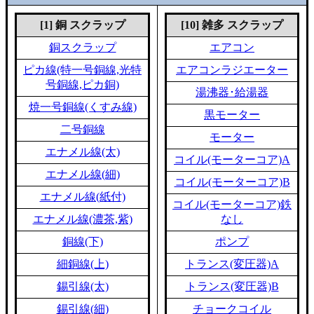
[1] 銅 スクラップ
[10] 雑多 スクラップ
銅スクラップ
エアコン
ピカ線(特一号銅線,光特
エアコンラジエーター
号銅線,ピカ銅)
湯沸器･給湯器
焼一号銅線(くすみ線)
黒モーター
二号銅線
モーター
エナメル線(太)
コイル(モーターコア)A
エナメル線(細)
コイル(モーターコア)B
エナメル線(紙付)
コイル(モーターコア)鉄
エナメル線(濃茶,紫)
なし
銅線(下)
ポンプ
細銅線(上)
トランス(変圧器)A
錫引線(太)
トランス(変圧器)B
錫引線(細)
チョークコイル