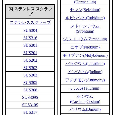
(Germanium)
[6] ステンレス スクラッ
セレン(Selenium)
プ
ルビジウム(Rubidium)
ステンレススクラップ
ストロンチウム
SUS304
(Strontium)
SUS316
ジルコニウム(Zirconium)
SUS301
ニオブ(Niobium)
SUS201
モリブデン(Molybdenum)
SUS202
パラジウム(Palladium)
SUS302
インジウム(Indium)
SUS303
アンチモン(Antimony)
SUS305
テルル(Tellurium)
SUS308
セシウム
SUS309S
(Caesium,Cesium)
SUS310S
バリウム(Barium)
SUS317