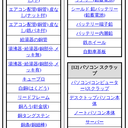
し(下)
シールド 鉛バッテリー
エアコン配管(銅管) 皮な
(鉛蓄電池)
し(ナット付)
バッテリー端子鉛
エアコン配管(銅管) 皮な
し(鉄バネ付)
バッテリー内層鉛
給湯器の銅管
鉄ホイール
湯沸器･給湯器(銅部分,メ
自動車基板
ッキ無)
湯沸器･給湯器(銅部分,メ
[12] パソコン スクラッ
ッキ有)
プ
キュープロ
パソコン(コンピュータ
白銅(はくどう)
ー)スクラップ
リードフレーム
デスクトップパソコン本
体
銅ろう(針金状)
ノートパソコン本体
銅タングステン
サーバー
銅条(銅細棒)