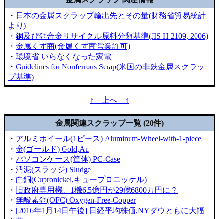
・
日本の金属スクラップ輸出先とその量(財務省貿易統計
より)
・
銅及び銅合金リサイクル原料分類基準(JIS H 2109, 2006)
・
金属くず商(金属くず商営業許可)
・
環境省 いらなくなった家電
・
Guidelines for Nonferrous Scrap(米国の非鉄金属スクラッ
プ基準)
↑ 上へ ↑
金属関連スクラップ一覧 (20件)
・
アルミホイール(1ピース) Aluminum-Wheel-with-1-piece
・
金(ゴールド) Gold,Au
・
パソコンケース(筐体) PC-Case
・
汚泥(スラッジ) Sludge
・
白銅(Cupronickel,キュープロニッケル)
・
旧政府専用機、1機6.5億円が29億6800万円に？
・
無酸素銅(OFC) Oxygen-Free-Copper
・
[2016年1月14日午後] 日経平均株価,NYダウともに大幅