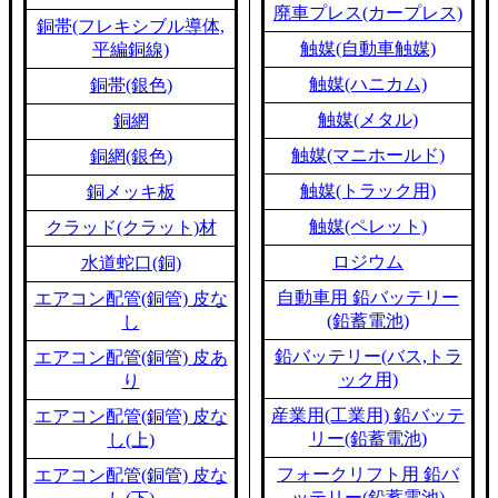
廃車プレス(カープレス)
銅帯(フレキシブル導体,
触媒(自動車触媒)
平編銅線)
触媒(ハニカム)
銅帯(銀色)
触媒(メタル)
銅網
触媒(マニホールド)
銅網(銀色)
触媒(トラック用)
銅メッキ板
触媒(ペレット)
クラッド(クラット)材
ロジウム
水道蛇口(銅)
自動車用 鉛バッテリー
エアコン配管(銅管) 皮な
(鉛蓄電池)
し
鉛バッテリー(バス,トラ
エアコン配管(銅管) 皮あ
ック用)
り
産業用(工業用) 鉛バッテ
エアコン配管(銅管) 皮な
リー(鉛蓄電池)
し(上)
フォークリフト用 鉛バ
エアコン配管(銅管) 皮な
ッテリー(鉛蓄電池)