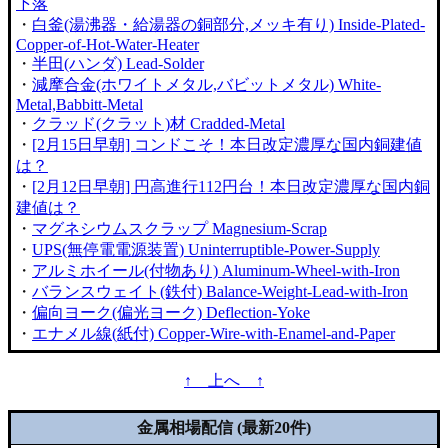
下落
・
白釜(湯沸器・給湯器の銅部分,メッキ有り) Inside-Plated-
Copper-of-Hot-Water-Heater
・
半田(ハンダ) Lead-Solder
・
減摩合金(ホワイトメタル,バビットメタル) White-
Metal,Babbitt-Metal
・
クラッド(クラット)材 Cradded-Metal
・
[2月15日早朝] コンドこそ！本日改定濃厚な国内銅建値
は？
・
[2月12日早朝] 円高進行112円台！本日改定濃厚な国内銅
建値は？
・
マグネシウムスクラップ Magnesium-Scrap
・
UPS(無停電電源装置) Uninterruptible-Power-Supply
・
アルミホイール(付物あり) Aluminum-Wheel-with-Iron
・
バランスウェイト(鉄付) Balance-Weight-Lead-with-Iron
・
偏向ヨーク(偏光ヨーク) Deflection-Yoke
・
エナメル線(紙付) Copper-Wire-with-Enamel-and-Paper
↑ 上へ ↑
金属相場配信 (最新20件)