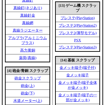
真鍮釘
[13] ゲーム機 スクラッ
真鍮釘(ネジあり)
プ
真鍮針金
プレステ(PlayStation)
真鍮網
プレステ2(PlayStation2)
真鍮ラジエーター
プレステ2(薄型モデル)
アルブラ(アルミニウム
PSX
ブラス)
プレステ3(PlayStation3)
高力黄銅
薬莢(真鍮)
[14] 基板 スクラップ
金メッキ端子(端子付)
[4] 砲金/青銅 スクラップ
金メッキ端子
砲金スクラップ
金メッキ端子(端子全体
砲金(上)
が金メッキ)
砲金(下)
金メッキ端子(端子の一
部が金メッキ)
水道メーター(上)