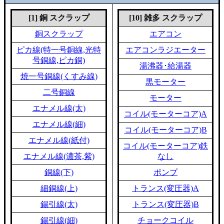
[1] 銅 スクラップ
[10] 雑多 スクラップ
銅スクラップ
エアコン
ピカ線(特一号銅線,光特
エアコンラジエーター
号銅線,ピカ銅)
湯沸器･給湯器
焼一号銅線(くすみ線)
黒モーター
二号銅線
モーター
エナメル線(太)
コイル(モーターコア)A
エナメル線(細)
コイル(モーターコア)B
エナメル線(紙付)
コイル(モーターコア)鉄
エナメル線(濃茶,紫)
なし
銅線(下)
ポンプ
細銅線(上)
トランス(変圧器)A
錫引線(太)
トランス(変圧器)B
錫引線(細)
チョークコイル