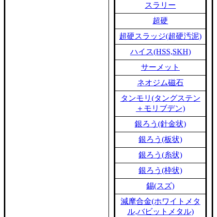
スラリー
超硬
超硬スラッジ(超硬汚泥)
ハイス(HSS,SKH)
サーメット
ネオジム磁石
タンモリ(タングステン
＋モリブデン)
銀ろう(針金状)
銀ろう(板状)
銀ろう(糸状)
銀ろう(枠状)
錫(スズ)
減摩合金(ホワイトメタ
ル,バビットメタル)