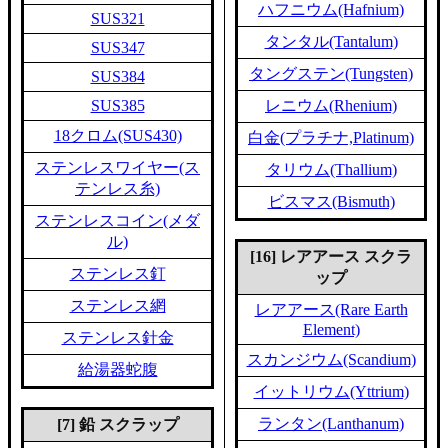
ハフニウム(Hafnium)
SUS321
タンタル(Tantalum)
SUS347
タングステン(Tungsten)
SUS384
SUS385
レニウム(Rhenium)
18クロム(SUS430)
白金(プラチナ,Platinum)
ステンレスワイヤー(ス
タリウム(Thallium)
テンレス糸)
ビスマス(Bismuth)
ステンレスコイン(メダ
ル)
[16] レアアース スクラ
ステンレス釘
ップ
ステンレス網
レアアース(Rare Earth
Element)
ステンレス針金
スカンジウム(Scandium)
給湯器蛇腹
イットリウム(Yttrium)
ランタン(Lanthanum)
[7] 鉛 スクラップ