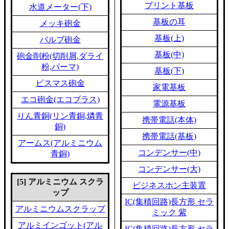
プリント基板
水道メーター(下)
基板の耳
メッキ砲金
基板(上)
バルブ砲金
基板(中)
砲金削粉(切削屑,ダライ
粉,パーマ)
基板(下)
ビスマス砲金
家電基板
エコ砲金(エコブラス)
電源基板
りん青銅(リン青銅,燐青
携帯電話(本体)
銅)
携帯電話(基板)
アームス(アルミニウム
コンデンサー(中)
青銅)
コンデンサー(大)
[5] アルミニウム スクラ
ビジネスホン主装置
ップ
IC(集積回路)長方形 セラ
アルミニウムスクラップ
ミック 紫
アルミインゴット(アル
IC(集積回路)長方形 セラ