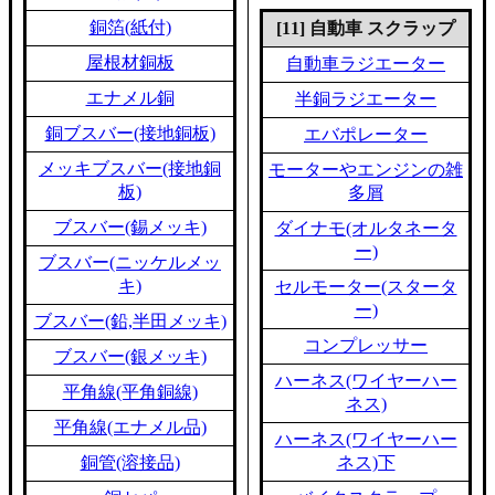
銅箔(紙付)
[11] 自動車 スクラップ
屋根材銅板
自動車ラジエーター
エナメル銅
半銅ラジエーター
銅ブスバー(接地銅板)
エバポレーター
メッキブスバー(接地銅
モーターやエンジンの雑
板)
多屑
ブスバー(錫メッキ)
ダイナモ(オルタネータ
ー)
ブスバー(ニッケルメッ
キ)
セルモーター(スタータ
ー)
ブスバー(鉛,半田メッキ)
コンプレッサー
ブスバー(銀メッキ)
ハーネス(ワイヤーハー
平角線(平角銅線)
ネス)
平角線(エナメル品)
ハーネス(ワイヤーハー
銅管(溶接品)
ネス)下