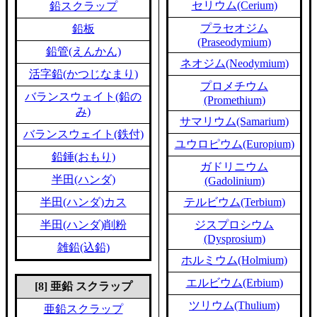
セリウム(Cerium)
鉛スクラップ
プラセオジム
鉛板
(Praseodymium)
鉛管(えんかん)
ネオジム(Neodymium)
活字鉛(かつじなまり)
プロメチウム
バランスウェイト(鉛の
(Promethium)
み)
サマリウム(Samarium)
バランスウェイト(鉄付)
ユウロピウム(Europium)
鉛錘(おもり)
ガドリニウム
半田(ハンダ)
(Gadolinium)
半田(ハンダ)カス
テルビウム(Terbium)
半田(ハンダ)削粉
ジスプロシウム
(Dysprosium)
雑鉛(込鉛)
ホルミウム(Holmium)
エルビウム(Erbium)
[8] 亜鉛 スクラップ
ツリウム(Thulium)
亜鉛スクラップ