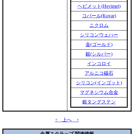
ヘビメット(Hevimet)
コバール(Kovar)
ニクロム
シリコンウェハー
金(ゴールド)
銀(シルバー)
インコロイ
アルニコ磁石
シリコン(インゴット)
マグネシウム合金
銀タングステン
↑ 上へ ↑
金属スクラップ 関連情報