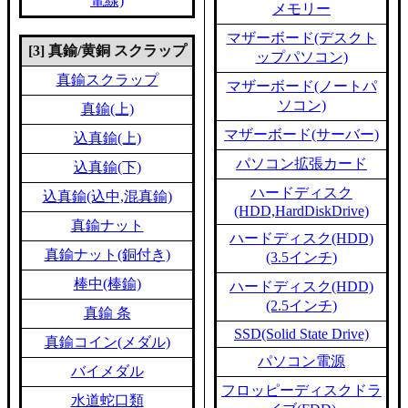
電線)
メモリー
マザーボード(デスクト
[3] 真鍮/黄銅 スクラップ
ップパソコン)
真鍮スクラップ
マザーボード(ノートパ
ソコン)
真鍮(上)
マザーボード(サーバー)
込真鍮(上)
パソコン拡張カード
込真鍮(下)
ハードディスク
込真鍮(込中,混真鍮)
(HDD,HardDiskDrive)
真鍮ナット
ハードディスク(HDD)
真鍮ナット(銅付き)
(3.5インチ)
棒中(棒鍮)
ハードディスク(HDD)
(2.5インチ)
真鍮 条
SSD(Solid State Drive)
真鍮コイン(メダル)
パソコン電源
バイメダル
フロッピーディスクドラ
水道蛇口類