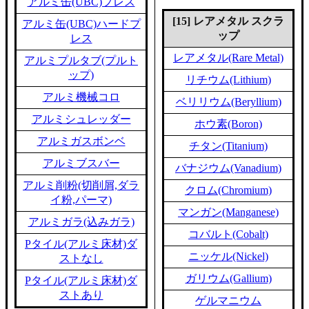
アルミ缶(UBC)プレス
[15] レアメタル スクラ
アルミ缶(UBC)ハードプ
ップ
レス
レアメタル(Rare Metal)
アルミプルタブ(プルト
ップ)
リチウム(Lithium)
アルミ機械コロ
ベリリウム(Beryllium)
アルミシュレッダー
ホウ素(Boron)
アルミガスボンベ
チタン(Titanium)
アルミブスバー
バナジウム(Vanadium)
アルミ削粉(切削屑,ダラ
クロム(Chromium)
イ粉,パーマ)
マンガン(Manganese)
アルミガラ(込みガラ)
コバルト(Cobalt)
Pタイル(アルミ床材)ダ
ニッケル(Nickel)
ストなし
ガリウム(Gallium)
Pタイル(アルミ床材)ダ
ストあり
ゲルマニウム