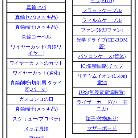
イブ(FDD)
真鍮セパ
フラットケーブル
真鍮セパ(メッキ品)
フィルムケーブル
真鍮端子(メッキ品)
ファン(冷却ファン)
真鍮コーペル
光学ドライブ(CD-ROM
等)
ワイヤーカット(真鍮ワ
イヤー)
パソコンケース(筐体)
ワイヤーカットのカット
IC(集積回路)チップ
ワイヤーカット(劣化)
リチウムイオン(Li-ion)
電池
真鍮削粉(切削屑,ダライ
粉,パーマ)
UPS(無停電電源装置)
ガスコンロの口
ライザーカード(ハーモ
ニカ)
真鍮端子(メッキ品)
端子(付物あり)
スクリュー(プロペラ)
マザーボード
メッキ真鍮