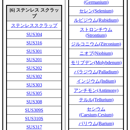
(Germanium)
[6] ステンレス スクラッ
セレン(Selenium)
プ
ルビジウム(Rubidium)
ステンレススクラップ
ストロンチウム
SUS304
(Strontium)
SUS316
ジルコニウム(Zirconium)
SUS301
ニオブ(Niobium)
SUS201
モリブデン(Molybdenum)
SUS202
パラジウム(Palladium)
SUS302
インジウム(Indium)
SUS303
アンチモン(Antimony)
SUS305
テルル(Tellurium)
SUS308
セシウム
SUS309S
(Caesium,Cesium)
SUS310S
バリウム(Barium)
SUS317