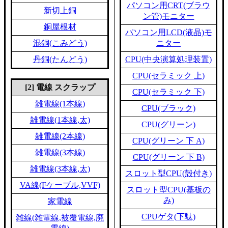
パソコン用CRT(ブラウ
新切上銅
ン管)モニター
銅屋根材
パソコン用LCD(液晶)モ
混銅(こみどう)
ニター
丹銅(たんどう)
CPU(中央演算処理装置)
CPU(セラミック 上)
[2] 電線 スクラップ
CPU(セラミック 下)
雑電線(1本線)
CPU(ブラック)
雑電線(1本線,太)
CPU(グリーン)
雑電線(2本線)
CPU(グリーン 下 A)
雑電線(3本線)
CPU(グリーン 下 B)
雑電線(3本線,太)
スロット型CPU(殻付き)
VA線(Fケーブル,VVF)
スロット型CPU(基板の
み)
家電線
CPUゲタ(下駄)
雑線(雑電線,被覆電線,廃