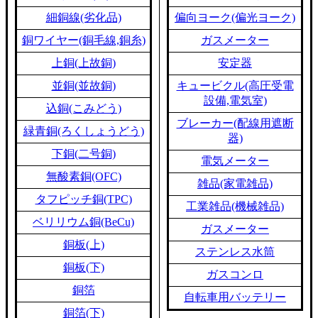
細銅線(劣化品)
偏向ヨーク(偏光ヨーク)
銅ワイヤー(銅毛線,銅糸)
ガスメーター
上銅(上故銅)
安定器
並銅(並故銅)
キュービクル(高圧受電
設備,電気室)
込銅(こみどう)
ブレーカー(配線用遮断
緑青銅(ろくしょうどう)
器)
下銅(二号銅)
電気メーター
無酸素銅(OFC)
雑品(家電雑品)
タフピッチ銅(TPC)
工業雑品(機械雑品)
ベリリウム銅(BeCu)
ガスメーター
銅板(上)
ステンレス水筒
銅板(下)
ガスコンロ
銅箔
自転車用バッテリー
銅箔(下)