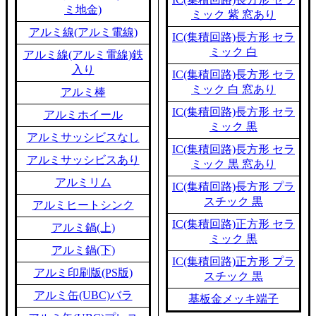
ミ地金)
ミック 紫 窓あり
アルミ線(アルミ電線)
IC(集積回路)長方形 セラ
ミック 白
アルミ線(アルミ電線)鉄
入り
IC(集積回路)長方形 セラ
ミック 白 窓あり
アルミ棒
IC(集積回路)長方形 セラ
アルミホイール
ミック 黒
アルミサッシビスなし
IC(集積回路)長方形 セラ
アルミサッシビスあり
ミック 黒 窓あり
アルミリム
IC(集積回路)長方形 プラ
スチック 黒
アルミヒートシンク
IC(集積回路)正方形 セラ
アルミ鍋(上)
ミック 黒
アルミ鍋(下)
IC(集積回路)正方形 プラ
アルミ印刷版(PS版)
スチック 黒
アルミ缶(UBC)バラ
基板金メッキ端子