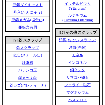
イッテルビウム
亜鉛ダイキャスト
(Ytterbium)
丹入(たんにゅう)
ルテチウム
亜鉛メガネ(塩食い)
(Lutetium,Lutecium)
亜鉛含有屑
[17] その他 スクラップ
汚泥(おでい,スラッジ)
[9] 鉄 スクラップ
洋白(洋銀)
鉄スクラップ
モネル
鉄缶(スチール缶)
インコネル
鉄削粉
銅タンク
パチンコ玉
サマコバ磁石
銅メッキ鉄
フェライト磁石
鉄カゴ(パレティーナ)
マグネシウム
ハステロイ