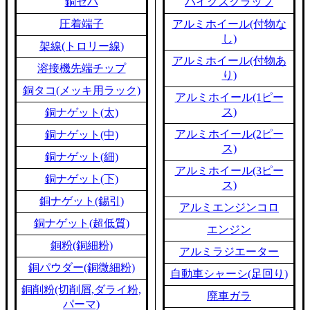
銅セパ
バイクスクラップ
圧着端子
アルミホイール(付物な
し)
架線(トロリー線)
アルミホイール(付物あ
溶接機先端チップ
り)
銅タコ(メッキ用ラック)
アルミホイール(1ピー
ス)
銅ナゲット(太)
アルミホイール(2ピー
銅ナゲット(中)
ス)
銅ナゲット(細)
アルミホイール(3ピー
銅ナゲット(下)
ス)
銅ナゲット(錫引)
アルミエンジンコロ
銅ナゲット(超低質)
エンジン
銅粉(銅細粉)
アルミラジエーター
銅パウダー(銅微細粉)
自動車シャーシ(足回り)
銅削粉(切削屑,ダライ粉,
廃車ガラ
パーマ)