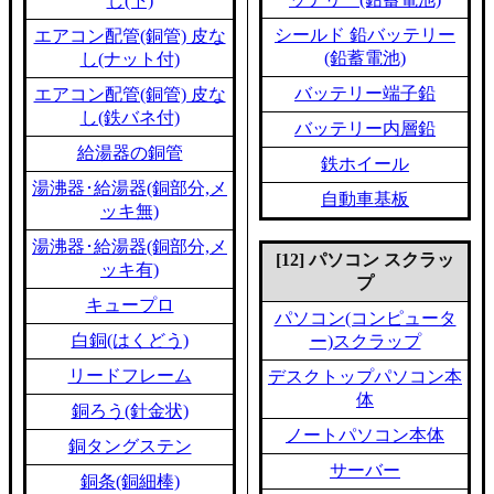
し(下)
シールド 鉛バッテリー
エアコン配管(銅管) 皮な
(鉛蓄電池)
し(ナット付)
バッテリー端子鉛
エアコン配管(銅管) 皮な
し(鉄バネ付)
バッテリー内層鉛
給湯器の銅管
鉄ホイール
湯沸器･給湯器(銅部分,メ
自動車基板
ッキ無)
湯沸器･給湯器(銅部分,メ
[12] パソコン スクラッ
ッキ有)
プ
キュープロ
パソコン(コンピュータ
白銅(はくどう)
ー)スクラップ
リードフレーム
デスクトップパソコン本
体
銅ろう(針金状)
ノートパソコン本体
銅タングステン
サーバー
銅条(銅細棒)