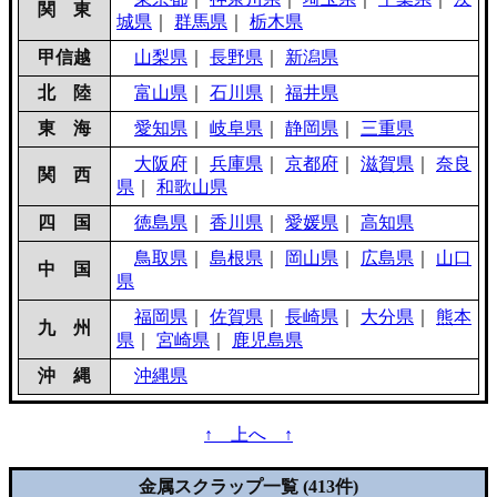
関 東
城県
｜
群馬県
｜
栃木県
甲信越
山梨県
｜
長野県
｜
新潟県
北 陸
富山県
｜
石川県
｜
福井県
東 海
愛知県
｜
岐阜県
｜
静岡県
｜
三重県
大阪府
｜
兵庫県
｜
京都府
｜
滋賀県
｜
奈良
関 西
県
｜
和歌山県
四 国
徳島県
｜
香川県
｜
愛媛県
｜
高知県
鳥取県
｜
島根県
｜
岡山県
｜
広島県
｜
山口
中 国
県
福岡県
｜
佐賀県
｜
長崎県
｜
大分県
｜
熊本
九 州
県
｜
宮崎県
｜
鹿児島県
沖 縄
沖縄県
↑ 上へ ↑
金属スクラップ一覧 (413件)