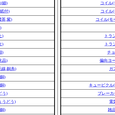
(細)
コイル(
紙付)
コイル(
茶,紫)
コイル(モ
)
上)
トラン
太)
トラン
細)
チ
化品)
偏向ヨー
線,銅糸)
ガ
銅)
銅)
キュービクル(
どう)
ブレーカ
ょうどう)
電
銅)
雑品