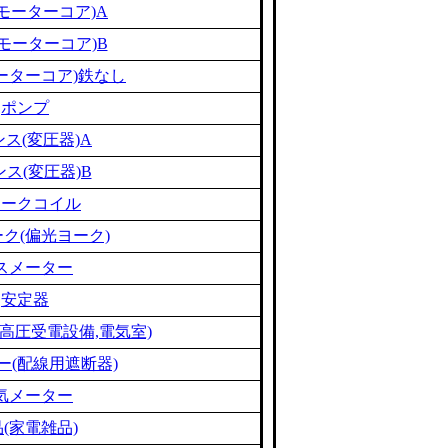
モーターコア)A
モーターコア)B
ーターコア)鉄なし
ポンプ
ス(変圧器)A
ス(変圧器)B
ョークコイル
ク(偏光ヨーク)
スメーター
安定器
高圧受電設備,電気室)
ー(配線用遮断器)
気メーター
(家電雑品)