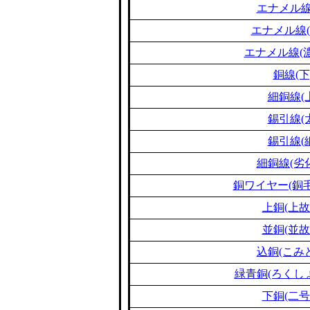
エナメル線
エナメル線(
エナメル線(濃
銅線(下
細銅線(
錫引線(
錫引線(
細銅線(劣
銅ワイヤー(銅毛
上銅(上故
並銅(並故
込銅(こみ
緑青銅(ろくし
下銅(二号