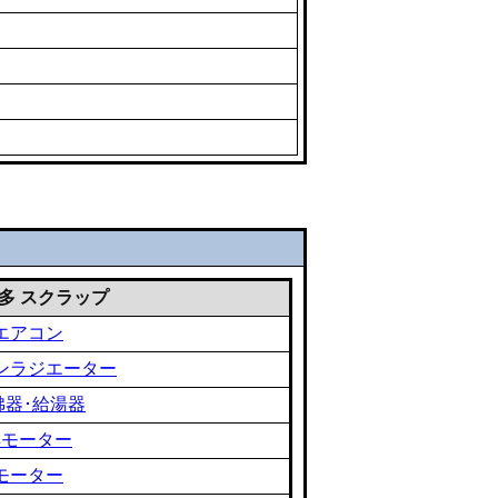
 雑多 スクラップ
エアコン
ンラジエーター
沸器･給湯器
黒モーター
モーター