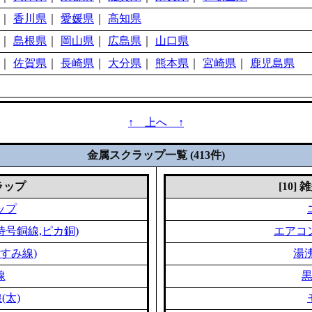
｜
香川県
｜
愛媛県
｜
高知県
｜
島根県
｜
岡山県
｜
広島県
｜
山口県
｜
佐賀県
｜
長崎県
｜
大分県
｜
熊本県
｜
宮崎県
｜
鹿児島県
↑ 上へ ↑
金属スクラップ一覧 (413件)
クラップ
[10]
ップ
特号銅線,ピカ銅)
エアコ
すみ線)
湯
線
(太)