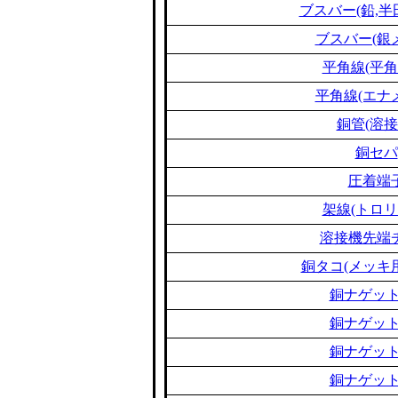
ブスバー(鉛,半
ブスバー(銀
平角線(平角
平角線(エナ
銅管(溶接
銅セパ
圧着端
架線(トロリ
溶接機先端
銅タコ(メッキ
銅ナゲット
銅ナゲット
銅ナゲット
銅ナゲット