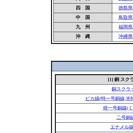
四 国
徳島県
中 国
鳥取県
九 州
福岡県
沖 縄
沖縄県
[1] 銅 ス
銅スクラ
ピカ線(特一号銅線,光
焼一号銅線(く
二号銅
エナメル線