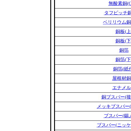
無酸素銅(O
タフピッチ銅(
ベリリウム銅(B
銅板(上
銅板(下
銅箔
銅箔(下
銅箔(紙
屋根材銅
エナメル
銅ブスバー(接
メッキブスバー(
ブスバー(錫
ブスバー(ニッケ