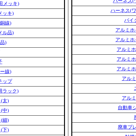
ハーネス(
田メッキ)
ハーネス(
メッキ)
バイ
銅線)
アルミホ
メル品)
アルミホ
品)
アルミホ
アルミホ
子
アルミホ
ー線)
アル
チップ
用ラック)
アル
(太)
自動車シ
(中)
(細)
廃車プレ
(下)