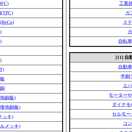
FC)
工業雑
TPC)
ガ
eCu)
ス
)
)
自転
[11]
)
自動
付)
半銅
板
エ
銅
モーター
地銅板)
ダイナモ
接地銅板)
セルモー
メッキ)
コ
ルメッキ)