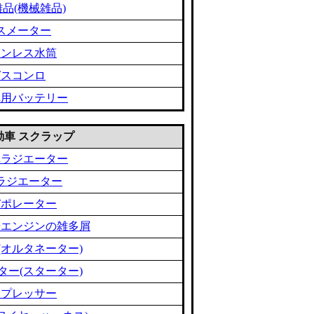
品(機械雑品)
スメーター
テンレス水筒
ガスコンロ
車用バッテリー
 自動車 スクラップ
車ラジエーター
ラジエーター
バポレーター
やエンジンの雑多屑
(オルタネーター)
ター(スターター)
ンプレッサー