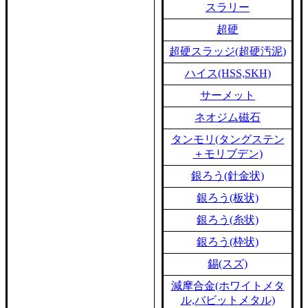
スラリー
超硬
超硬スラッジ(超硬汚泥)
ハイス(HSS,SKH)
サーメット
ネオジム磁石
タンモリ(タングステン
＋モリブデン)
銀ろう(針金状)
銀ろう(板状)
銀ろう(糸状)
銀ろう(枠状)
錫(スズ)
減摩合金(ホワイトメタ
ル,バビットメタル)