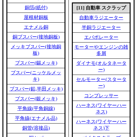
銅箔(紙付)
[11] 自動車 スクラップ
屋根材銅板
自動車ラジエーター
エナメル銅
半銅ラジエーター
銅ブスバー(接地銅板)
エバポレーター
メッキブスバー(接地銅
モーターやエンジンの雑
板)
多屑
ブスバー(錫メッキ)
ダイナモ(オルタネータ
ー)
ブスバー(ニッケルメッ
キ)
セルモーター(スタータ
ー)
ブスバー(鉛,半田メッキ)
コンプレッサー
ブスバー(銀メッキ)
ハーネス(ワイヤーハー
平角線(平角銅線)
ネス)
平角線(エナメル品)
ハーネス(ワイヤーハー
銅管(溶接品)
ネス)下