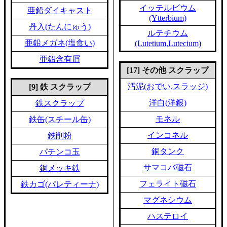
イッテルビウム
亜鉛ダイキャスト
(Ytterbium)
丹入(たんにゅう)
ルテチウム
亜鉛メガネ(塩食い)
(Lutetium,Lutecium)
亜鉛含有屑
[17] その他 スクラップ
汚泥(おでい,スラッジ)
[9] 鉄 スクラップ
洋白(洋銀)
鉄スクラップ
モネル
鉄缶(スチール缶)
インコネル
鉄削粉
銅タンク
パチンコ玉
サマコバ磁石
銅メッキ鉄
フェライト磁石
鉄カゴ(パレティーナ)
マグネシウム
ハステロイ