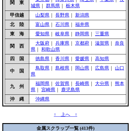
関 東
城県
｜
群馬県
｜
栃木県
甲信越
山梨県
｜
長野県
｜
新潟県
北 陸
富山県
｜
石川県
｜
福井県
東 海
愛知県
｜
岐阜県
｜
静岡県
｜
三重県
大阪府
｜
兵庫県
｜
京都府
｜
滋賀県
｜
奈良
関 西
県
｜
和歌山県
四 国
徳島県
｜
香川県
｜
愛媛県
｜
高知県
鳥取県
｜
島根県
｜
岡山県
｜
広島県
｜
山口
中 国
県
福岡県
｜
佐賀県
｜
長崎県
｜
大分県
｜
熊本
九 州
県
｜
宮崎県
｜
鹿児島県
沖 縄
沖縄県
↑ 上へ ↑
金属スクラップ一覧 (413件)