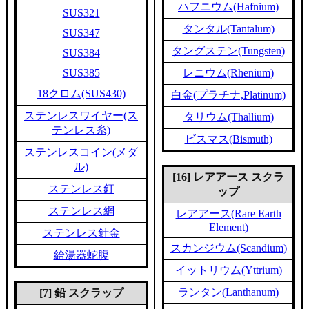
ハフニウム(Hafnium)
SUS321
タンタル(Tantalum)
SUS347
タングステン(Tungsten)
SUS384
SUS385
レニウム(Rhenium)
18クロム(SUS430)
白金(プラチナ,Platinum)
ステンレスワイヤー(ス
タリウム(Thallium)
テンレス糸)
ビスマス(Bismuth)
ステンレスコイン(メダ
ル)
[16] レアアース スクラ
ステンレス釘
ップ
ステンレス網
レアアース(Rare Earth
Element)
ステンレス針金
スカンジウム(Scandium)
給湯器蛇腹
イットリウム(Yttrium)
ランタン(Lanthanum)
[7] 鉛 スクラップ