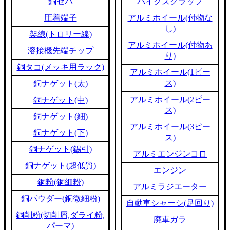
銅セパ
バイクスクラップ
圧着端子
アルミホイール(付物な
し)
架線(トロリー線)
アルミホイール(付物あ
溶接機先端チップ
り)
銅タコ(メッキ用ラック)
アルミホイール(1ピー
ス)
銅ナゲット(太)
アルミホイール(2ピー
銅ナゲット(中)
ス)
銅ナゲット(細)
アルミホイール(3ピー
銅ナゲット(下)
ス)
銅ナゲット(錫引)
アルミエンジンコロ
銅ナゲット(超低質)
エンジン
銅粉(銅細粉)
アルミラジエーター
銅パウダー(銅微細粉)
自動車シャーシ(足回り)
銅削粉(切削屑,ダライ粉,
廃車ガラ
パーマ)