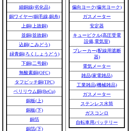
細銅線(劣化品)
偏向ヨーク(偏光ヨーク)
銅ワイヤー(銅毛線,銅糸)
ガスメーター
上銅(上故銅)
安定器
並銅(並故銅)
キュービクル(高圧受電
設備,電気室)
込銅(こみどう)
ブレーカー(配線用遮断
緑青銅(ろくしょうどう)
器)
下銅(二号銅)
電気メーター
無酸素銅(OFC)
雑品(家電雑品)
タフピッチ銅(TPC)
工業雑品(機械雑品)
ベリリウム銅(BeCu)
ガスメーター
銅板(上)
ステンレス水筒
銅板(下)
ガスコンロ
銅箔
自転車用バッテリー
銅箔(下)