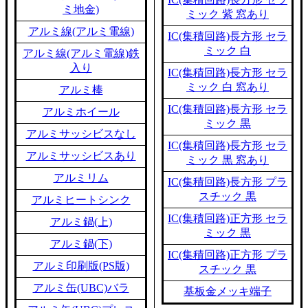
ミ地金)
ミック 紫 窓あり
アルミ線(アルミ電線)
IC(集積回路)長方形 セラ
ミック 白
アルミ線(アルミ電線)鉄
入り
IC(集積回路)長方形 セラ
ミック 白 窓あり
アルミ棒
IC(集積回路)長方形 セラ
アルミホイール
ミック 黒
アルミサッシビスなし
IC(集積回路)長方形 セラ
アルミサッシビスあり
ミック 黒 窓あり
アルミリム
IC(集積回路)長方形 プラ
スチック 黒
アルミヒートシンク
IC(集積回路)正方形 セラ
アルミ鍋(上)
ミック 黒
アルミ鍋(下)
IC(集積回路)正方形 プラ
アルミ印刷版(PS版)
スチック 黒
アルミ缶(UBC)バラ
基板金メッキ端子