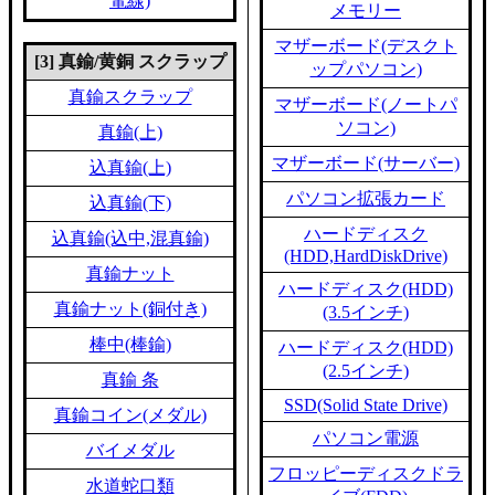
電線)
メモリー
マザーボード(デスクト
[3] 真鍮/黄銅 スクラップ
ップパソコン)
真鍮スクラップ
マザーボード(ノートパ
ソコン)
真鍮(上)
マザーボード(サーバー)
込真鍮(上)
パソコン拡張カード
込真鍮(下)
ハードディスク
込真鍮(込中,混真鍮)
(HDD,HardDiskDrive)
真鍮ナット
ハードディスク(HDD)
真鍮ナット(銅付き)
(3.5インチ)
棒中(棒鍮)
ハードディスク(HDD)
(2.5インチ)
真鍮 条
SSD(Solid State Drive)
真鍮コイン(メダル)
パソコン電源
バイメダル
フロッピーディスクドラ
水道蛇口類