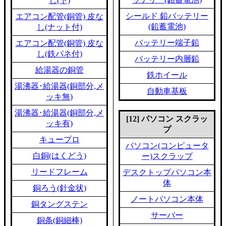
し(下)
シールド 鉛バッテリー
エアコン配管(銅管) 皮な
(鉛蓄電池)
し(ナット付)
バッテリー端子鉛
エアコン配管(銅管) 皮な
し(鉄バネ付)
バッテリー内層鉛
給湯器の銅管
鉄ホイール
湯沸器･給湯器(銅部分,メ
自動車基板
ッキ無)
湯沸器･給湯器(銅部分,メ
[12] パソコン スクラッ
ッキ有)
プ
キュープロ
パソコン(コンピュータ
白銅(はくどう)
ー)スクラップ
リードフレーム
デスクトップパソコン本
体
銅ろう(針金状)
ノートパソコン本体
銅タングステン
サーバー
銅条(銅細棒)