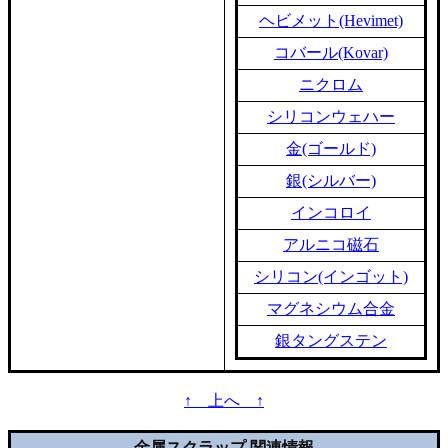
ヘビメット(Hevimet)
コバール(Kovar)
ニクロム
シリコンウェハー
金(ゴールド)
銀(シルバー)
インコロイ
アルニコ磁石
シリコン(インゴット)
マグネシウム合金
銀タングステン
↑ 上へ ↑
金属スクラップ 関連情報