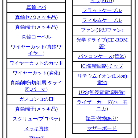
イブ(FDD)
真鍮セパ
フラットケーブル
真鍮セパ(メッキ品)
フィルムケーブル
真鍮端子(メッキ品)
ファン(冷却ファン)
真鍮コーペル
光学ドライブ(CD-ROM
等)
ワイヤーカット(真鍮ワ
イヤー)
パソコンケース(筐体)
ワイヤーカットのカット
IC(集積回路)チップ
ワイヤーカット(劣化)
リチウムイオン(Li-ion)
電池
真鍮削粉(切削屑,ダライ
粉,パーマ)
UPS(無停電電源装置)
ガスコンロの口
ライザーカード(ハーモ
ニカ)
真鍮端子(メッキ品)
端子(付物あり)
スクリュー(プロペラ)
マザーボード
メッキ真鍮