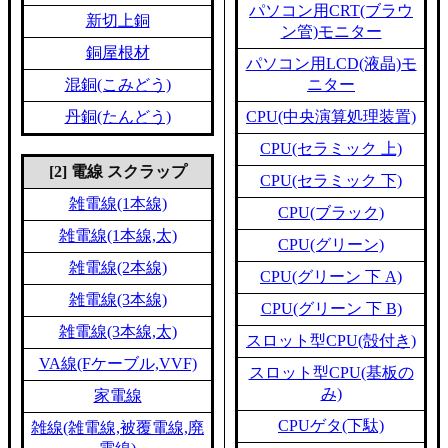
パソコン用CRT(ブラウ
新切上銅
ン管)モニター
銅屋根材
パソコン用LCD(液晶)モ
混銅(こみどう)
ニター
丹銅(たんどう)
CPU(中央演算処理装置)
CPU(セラミック 上)
[2] 電線 スクラップ
CPU(セラミック 下)
雑電線(1本線)
CPU(ブラック)
雑電線(1本線,太)
CPU(グリーン)
雑電線(2本線)
CPU(グリーン 下 A)
雑電線(3本線)
CPU(グリーン 下 B)
雑電線(3本線,太)
スロット型CPU(殻付き)
VA線(Fケーブル,VVF)
スロット型CPU(基板の
み)
家電線
CPUゲタ(下駄)
雑線(雑電線,被覆電線,廃