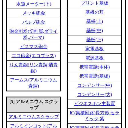
プリント基板
水道メーター(下)
基板の耳
メッキ砲金
基板(上)
バルブ砲金
基板(中)
砲金削粉(切削屑,ダライ
粉,パーマ)
基板(下)
ビスマス砲金
家電基板
エコ砲金(エコブラス)
電源基板
りん青銅(リン青銅,燐青
携帯電話(本体)
銅)
携帯電話(基板)
アームス(アルミニウム
コンデンサー(中)
青銅)
コンデンサー(大)
[5] アルミニウム スクラ
ビジネスホン主装置
ップ
IC(集積回路)長方形 セラ
アルミニウムスクラップ
ミック 紫
アルミインゴット(アル
IC(集積回路)長方形 セラ