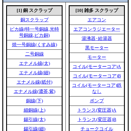
[1] 銅 スクラップ
[10] 雑多 スクラップ
銅スクラップ
エアコン
ピカ線(特一号銅線,光特
エアコンラジエーター
号銅線,ピカ銅)
湯沸器･給湯器
焼一号銅線(くすみ線)
黒モーター
二号銅線
モーター
エナメル線(太)
コイル(モーターコア)A
エナメル線(細)
コイル(モーターコア)B
エナメル線(紙付)
コイル(モーターコア)鉄
エナメル線(濃茶,紫)
なし
銅線(下)
ポンプ
細銅線(上)
トランス(変圧器)A
錫引線(太)
トランス(変圧器)B
錫引線(細)
チョークコイル