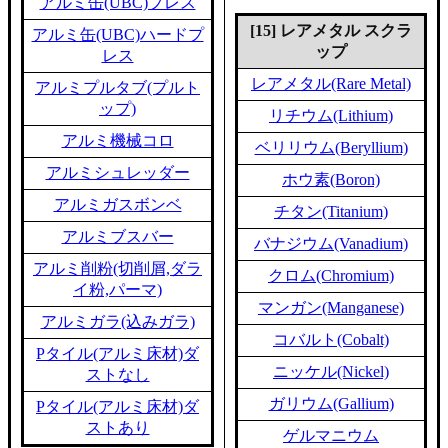
アルミ缶(UBC)プレス
[15] レアメタル スクラ
アルミ缶(UBC)ハードプ
ップ
レス
レアメタル(Rare Metal)
アルミプルタブ(プルト
ップ)
リチウム(Lithium)
アルミ機械コロ
ベリリウム(Beryllium)
アルミシュレッダー
ホウ素(Boron)
アルミガスボンベ
チタン(Titanium)
アルミブスバー
バナジウム(Vanadium)
アルミ削粉(切削屑,ダラ
クロム(Chromium)
イ粉,パーマ)
マンガン(Manganese)
アルミガラ(込みガラ)
コバルト(Cobalt)
Pタイル(アルミ床材)ダ
ニッケル(Nickel)
ストなし
ガリウム(Gallium)
Pタイル(アルミ床材)ダ
ストあり
ゲルマニウム