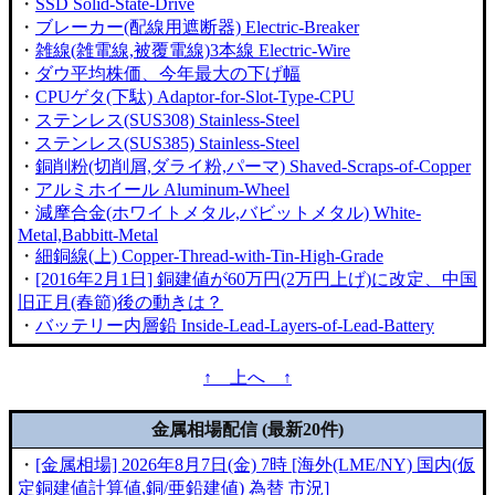
・
SSD Solid-State-Drive
・
ブレーカー(配線用遮断器) Electric-Breaker
・
雑線(雑電線,被覆電線)3本線 Electric-Wire
・
ダウ平均株価、今年最大の下げ幅
・
CPUゲタ(下駄) Adaptor-for-Slot-Type-CPU
・
ステンレス(SUS308) Stainless-Steel
・
ステンレス(SUS385) Stainless-Steel
・
銅削粉(切削屑,ダライ粉,パーマ) Shaved-Scraps-of-Copper
・
アルミホイール Aluminum-Wheel
・
減摩合金(ホワイトメタル,バビットメタル) White-
Metal,Babbitt-Metal
・
細銅線(上) Copper-Thread-with-Tin-High-Grade
・
[2016年2月1日] 銅建値が60万円(2万円上げ)に改定、中国
旧正月(春節)後の動きは？
・
バッテリー内層鉛 Inside-Lead-Layers-of-Lead-Battery
↑ 上へ ↑
金属相場配信 (最新20件)
・
[金属相場] 2026年8月7日(金) 7時 [海外(LME/NY) 国内(仮
定銅建値計算値,銅/亜鉛建値) 為替 市況]