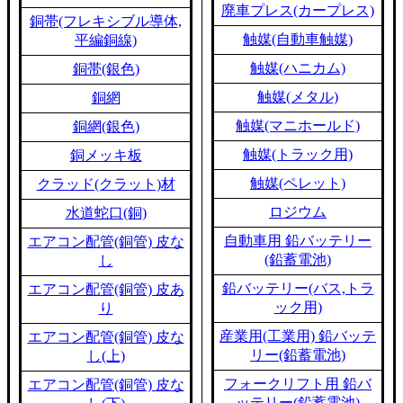
廃車プレス(カープレス)
銅帯(フレキシブル導体,
触媒(自動車触媒)
平編銅線)
触媒(ハニカム)
銅帯(銀色)
触媒(メタル)
銅網
触媒(マニホールド)
銅網(銀色)
触媒(トラック用)
銅メッキ板
触媒(ペレット)
クラッド(クラット)材
ロジウム
水道蛇口(銅)
自動車用 鉛バッテリー
エアコン配管(銅管) 皮な
(鉛蓄電池)
し
鉛バッテリー(バス,トラ
エアコン配管(銅管) 皮あ
ック用)
り
産業用(工業用) 鉛バッテ
エアコン配管(銅管) 皮な
リー(鉛蓄電池)
し(上)
フォークリフト用 鉛バ
エアコン配管(銅管) 皮な
ッテリー(鉛蓄電池)