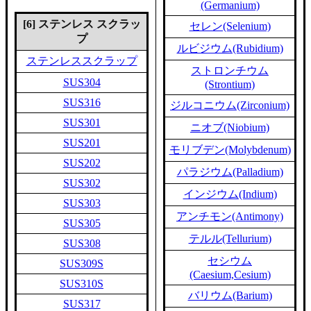
(Germanium)
[6] ステンレス スクラッ
セレン(Selenium)
プ
ルビジウム(Rubidium)
ステンレススクラップ
ストロンチウム
SUS304
(Strontium)
SUS316
ジルコニウム(Zirconium)
SUS301
ニオブ(Niobium)
SUS201
モリブデン(Molybdenum)
SUS202
パラジウム(Palladium)
SUS302
インジウム(Indium)
SUS303
アンチモン(Antimony)
SUS305
テルル(Tellurium)
SUS308
セシウム
SUS309S
(Caesium,Cesium)
SUS310S
バリウム(Barium)
SUS317