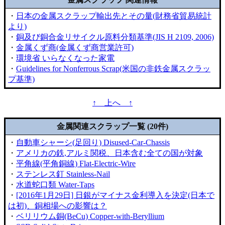
・
日本の金属スクラップ輸出先とその量(財務省貿易統計
より)
・
銅及び銅合金リサイクル原料分類基準(JIS H 2109, 2006)
・
金属くず商(金属くず商営業許可)
・
環境省 いらなくなった家電
・
Guidelines for Nonferrous Scrap(米国の非鉄金属スクラッ
プ基準)
↑ 上へ ↑
金属関連スクラップ一覧 (20件)
・
自動車シャーシ(足回り) Disused-Car-Chassis
・
アメリカの鉄,アルミ関税、日本含む全ての国が対象
・
平角線(平角銅線) Flat-Electric-Wire
・
ステンレス釘 Stainless-Nail
・
水道蛇口類 Water-Taps
・
[2016年1月29日] 日銀がマイナス金利導入を決定(日本で
は初)、銅相場への影響は？
・
ベリリウム銅(BeCu) Copper-with-Beryllium