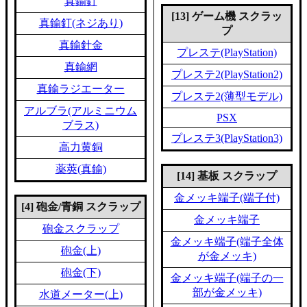
真鍮釘
[13] ゲーム機 スクラッ
真鍮釘(ネジあり)
プ
真鍮針金
プレステ(PlayStation)
真鍮網
プレステ2(PlayStation2)
真鍮ラジエーター
プレステ2(薄型モデル)
アルブラ(アルミニウム
PSX
ブラス)
プレステ3(PlayStation3)
高力黄銅
薬莢(真鍮)
[14] 基板 スクラップ
金メッキ端子(端子付)
[4] 砲金/青銅 スクラップ
金メッキ端子
砲金スクラップ
金メッキ端子(端子全体
砲金(上)
が金メッキ)
砲金(下)
金メッキ端子(端子の一
部が金メッキ)
水道メーター(上)