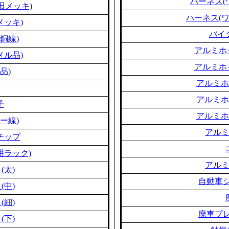
ハーネス(
田メッキ)
ハーネス(
メッキ)
バイ
銅線)
アルミホ
メル品)
アルミホ
品)
アルミホ
アルミホ
子
アルミホ
ー線)
アル
チップ
用ラック)
アル
(太)
自動車シ
(中)
(細)
廃車プレ
(下)