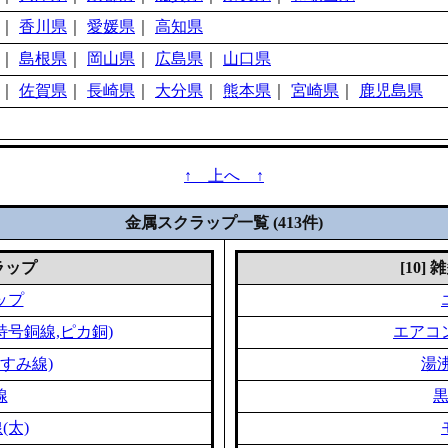
｜
香川県
｜
愛媛県
｜
高知県
｜
島根県
｜
岡山県
｜
広島県
｜
山口県
｜
佐賀県
｜
長崎県
｜
大分県
｜
熊本県
｜
宮崎県
｜
鹿児島県
↑ 上へ ↑
金属スクラップ一覧 (413件)
クラップ
[10]
ップ
特号銅線,ピカ銅)
エアコ
すみ線)
湯
線
(太)