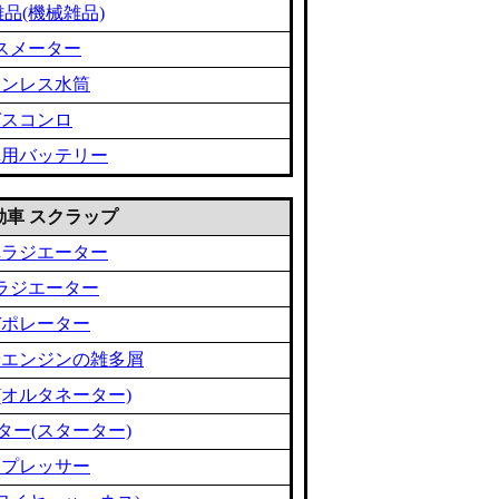
品(機械雑品)
スメーター
テンレス水筒
ガスコンロ
車用バッテリー
 自動車 スクラップ
車ラジエーター
ラジエーター
バポレーター
やエンジンの雑多屑
(オルタネーター)
ター(スターター)
ンプレッサー