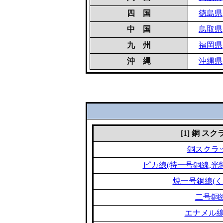
四 国
徳島県
中 国
鳥取県
九 州
福岡県
沖 縄
沖縄県
[1] 銅 ス
銅スクラ
ピカ線(特一号銅線,光
焼一号銅線(く
二号銅
エナメル線