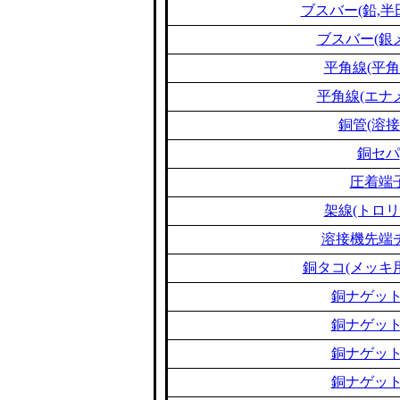
ブスバー(鉛,半
ブスバー(銀
平角線(平角
平角線(エナ
銅管(溶接
銅セパ
圧着端
架線(トロリ
溶接機先端
銅タコ(メッキ
銅ナゲット
銅ナゲット
銅ナゲット
銅ナゲット