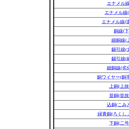
エナメル線
エナメル線(
エナメル線(濃
銅線(下
細銅線(
錫引線(
錫引線(
細銅線(劣
銅ワイヤー(銅毛
上銅(上故
並銅(並故
込銅(こみ
緑青銅(ろくし
下銅(二号