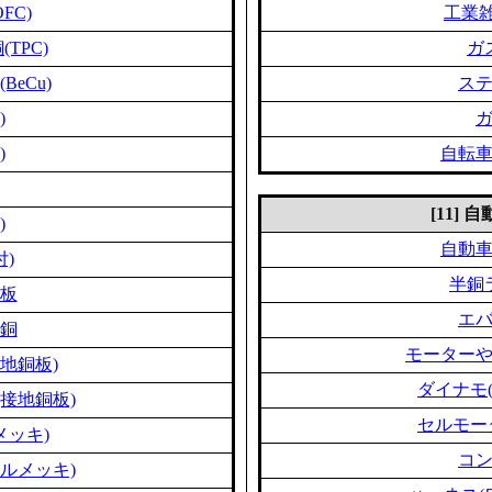
FC)
工業雑
TPC)
ガ
eCu)
ス
)
)
自転
[11]
)
自動
付)
半銅
板
エ
銅
モーター
地銅板)
ダイナモ
接地銅板)
セルモー
メッキ)
コ
ルメッキ)