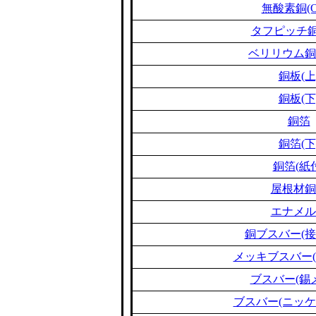
無酸素銅(O
タフピッチ銅(
ベリリウム銅(B
銅板(上
銅板(下
銅箔
銅箔(下
銅箔(紙
屋根材銅
エナメル
銅ブスバー(接
メッキブスバー(
ブスバー(錫
ブスバー(ニッケ