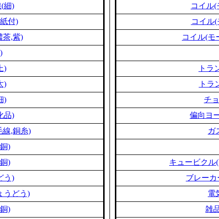
(細)
コイル(
紙付)
コイル(
茶,紫)
コイル(モ
)
上)
トラン
太)
トラン
細)
チ
化品)
偏向ヨー
線,銅糸)
ガ
銅)
銅)
キュービクル(
どう)
ブレーカ
ょうどう)
電
銅)
雑品