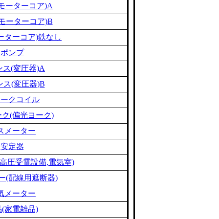
モーターコア)A
モーターコア)B
ーターコア)鉄なし
ポンプ
ス(変圧器)A
ス(変圧器)B
ョークコイル
ク(偏光ヨーク)
スメーター
安定器
高圧受電設備,電気室)
ー(配線用遮断器)
気メーター
(家電雑品)