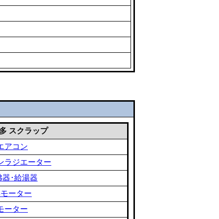
 雑多 スクラップ
エアコン
ンラジエーター
沸器･給湯器
黒モーター
モーター