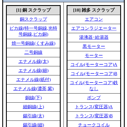
[1] 銅 スクラップ
[10] 雑多 スクラップ
銅スクラップ
エアコン
ピカ線(特一号銅線,光特
エアコンラジエーター
号銅線,ピカ銅)
湯沸器･給湯器
焼一号銅線(くすみ線)
黒モーター
二号銅線
モーター
エナメル線(太)
コイル(モーターコア)A
エナメル線(細)
コイル(モーターコア)B
エナメル線(紙付)
コイル(モーターコア)鉄
エナメル線(濃茶,紫)
なし
銅線(下)
ポンプ
細銅線(上)
トランス(変圧器)A
錫引線(太)
トランス(変圧器)B
錫引線(細)
チョークコイル