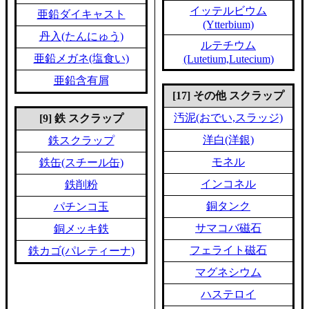
イッテルビウム
亜鉛ダイキャスト
(Ytterbium)
丹入(たんにゅう)
ルテチウム
亜鉛メガネ(塩食い)
(Lutetium,Lutecium)
亜鉛含有屑
[17] その他 スクラップ
汚泥(おでい,スラッジ)
[9] 鉄 スクラップ
洋白(洋銀)
鉄スクラップ
モネル
鉄缶(スチール缶)
インコネル
鉄削粉
銅タンク
パチンコ玉
サマコバ磁石
銅メッキ鉄
フェライト磁石
鉄カゴ(パレティーナ)
マグネシウム
ハステロイ