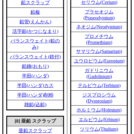
セリウム(Cerium)
鉛スクラップ
プラセオジム
鉛板
(Praseodymium)
鉛管(えんかん)
ネオジム(Neodymium)
活字鉛(かつじなまり)
プロメチウム
バランスウェイト(鉛の
(Promethium)
み)
サマリウム(Samarium)
バランスウェイト(鉄付)
ユウロピウム(Europium)
鉛錘(おもり)
ガドリニウム
半田(ハンダ)
(Gadolinium)
半田(ハンダ)カス
テルビウム(Terbium)
半田(ハンダ)削粉
ジスプロシウム
(Dysprosium)
雑鉛(込鉛)
ホルミウム(Holmium)
エルビウム(Erbium)
[8] 亜鉛 スクラップ
ツリウム(Thulium)
亜鉛スクラップ