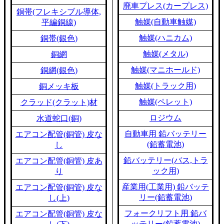
廃車プレス(カープレス)
銅帯(フレキシブル導体,
触媒(自動車触媒)
平編銅線)
触媒(ハニカム)
銅帯(銀色)
触媒(メタル)
銅網
触媒(マニホールド)
銅網(銀色)
触媒(トラック用)
銅メッキ板
触媒(ペレット)
クラッド(クラット)材
ロジウム
水道蛇口(銅)
自動車用 鉛バッテリー
エアコン配管(銅管) 皮な
(鉛蓄電池)
し
鉛バッテリー(バス,トラ
エアコン配管(銅管) 皮あ
ック用)
り
産業用(工業用) 鉛バッテ
エアコン配管(銅管) 皮な
リー(鉛蓄電池)
し(上)
フォークリフト用 鉛バ
エアコン配管(銅管) 皮な
ッテリー(鉛蓄電池)