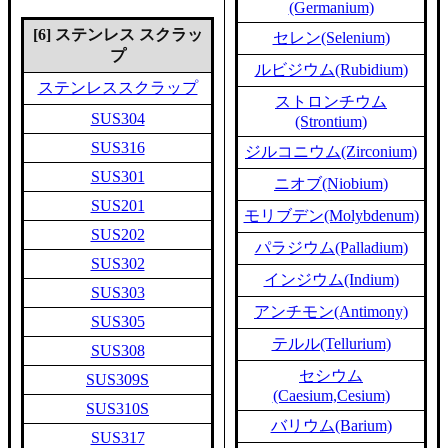
(Germanium)
[6] ステンレス スクラッ
セレン(Selenium)
プ
ルビジウム(Rubidium)
ステンレススクラップ
ストロンチウム
SUS304
(Strontium)
SUS316
ジルコニウム(Zirconium)
SUS301
ニオブ(Niobium)
SUS201
モリブデン(Molybdenum)
SUS202
パラジウム(Palladium)
SUS302
インジウム(Indium)
SUS303
アンチモン(Antimony)
SUS305
テルル(Tellurium)
SUS308
セシウム
SUS309S
(Caesium,Cesium)
SUS310S
バリウム(Barium)
SUS317