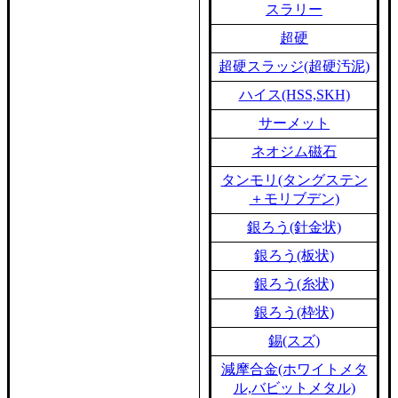
スラリー
超硬
超硬スラッジ(超硬汚泥)
ハイス(HSS,SKH)
サーメット
ネオジム磁石
タンモリ(タングステン
＋モリブデン)
銀ろう(針金状)
銀ろう(板状)
銀ろう(糸状)
銀ろう(枠状)
錫(スズ)
減摩合金(ホワイトメタ
ル,バビットメタル)