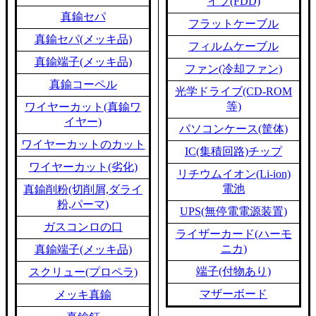
イブ(FDD)
真鍮セパ
フラットケーブル
真鍮セパ(メッキ品)
フィルムケーブル
真鍮端子(メッキ品)
ファン(冷却ファン)
真鍮コーペル
光学ドライブ(CD-ROM
等)
ワイヤーカット(真鍮ワ
イヤー)
パソコンケース(筐体)
ワイヤーカットのカット
IC(集積回路)チップ
ワイヤーカット(劣化)
リチウムイオン(Li-ion)
電池
真鍮削粉(切削屑,ダライ
粉,パーマ)
UPS(無停電電源装置)
ガスコンロの口
ライザーカード(ハーモ
ニカ)
真鍮端子(メッキ品)
端子(付物あり)
スクリュー(プロペラ)
マザーボード
メッキ真鍮