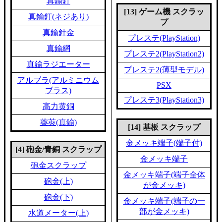
真鍮釘
[13] ゲーム機 スクラッ
真鍮釘(ネジあり)
プ
真鍮針金
プレステ(PlayStation)
真鍮網
プレステ2(PlayStation2)
真鍮ラジエーター
プレステ2(薄型モデル)
アルブラ(アルミニウム
PSX
ブラス)
プレステ3(PlayStation3)
高力黄銅
薬莢(真鍮)
[14] 基板 スクラップ
金メッキ端子(端子付)
[4] 砲金/青銅 スクラップ
金メッキ端子
砲金スクラップ
金メッキ端子(端子全体
砲金(上)
が金メッキ)
砲金(下)
金メッキ端子(端子の一
部が金メッキ)
水道メーター(上)