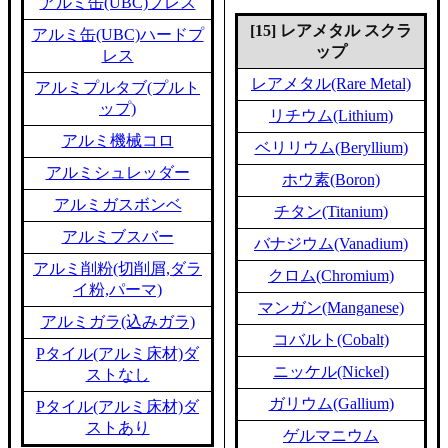
アルミ缶(UBC)プレス
[15] レアメタル スクラ
アルミ缶(UBC)ハードプ
ップ
レス
レアメタル(Rare Metal)
アルミプルタブ(プルト
ップ)
リチウム(Lithium)
アルミ機械コロ
ベリリウム(Beryllium)
アルミシュレッダー
ホウ素(Boron)
アルミガスボンベ
チタン(Titanium)
アルミブスバー
バナジウム(Vanadium)
アルミ削粉(切削屑,ダラ
クロム(Chromium)
イ粉,パーマ)
マンガン(Manganese)
アルミガラ(込みガラ)
コバルト(Cobalt)
Pタイル(アルミ床材)ダ
ニッケル(Nickel)
ストなし
ガリウム(Gallium)
Pタイル(アルミ床材)ダ
ストあり
ゲルマニウム