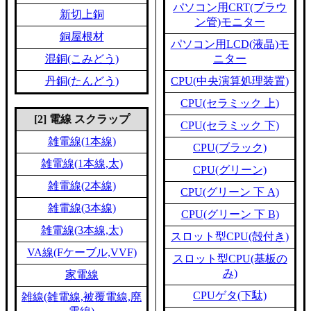
パソコン用CRT(ブラウ
新切上銅
ン管)モニター
銅屋根材
パソコン用LCD(液晶)モ
混銅(こみどう)
ニター
丹銅(たんどう)
CPU(中央演算処理装置)
CPU(セラミック 上)
[2] 電線 スクラップ
CPU(セラミック 下)
雑電線(1本線)
CPU(ブラック)
雑電線(1本線,太)
CPU(グリーン)
雑電線(2本線)
CPU(グリーン 下 A)
雑電線(3本線)
CPU(グリーン 下 B)
雑電線(3本線,太)
スロット型CPU(殻付き)
VA線(Fケーブル,VVF)
スロット型CPU(基板の
み)
家電線
CPUゲタ(下駄)
雑線(雑電線,被覆電線,廃