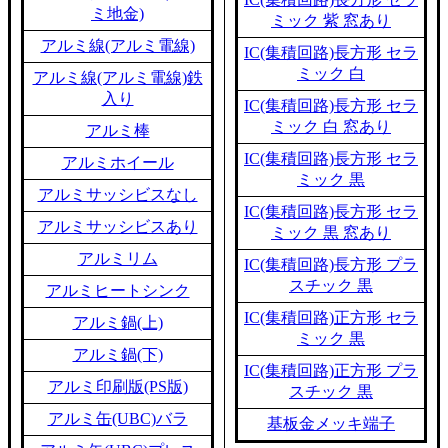
ミ地金)
ミック 紫 窓あり
アルミ線(アルミ電線)
IC(集積回路)長方形 セラ
ミック 白
アルミ線(アルミ電線)鉄
入り
IC(集積回路)長方形 セラ
ミック 白 窓あり
アルミ棒
IC(集積回路)長方形 セラ
アルミホイール
ミック 黒
アルミサッシビスなし
IC(集積回路)長方形 セラ
アルミサッシビスあり
ミック 黒 窓あり
アルミリム
IC(集積回路)長方形 プラ
スチック 黒
アルミヒートシンク
IC(集積回路)正方形 セラ
アルミ鍋(上)
ミック 黒
アルミ鍋(下)
IC(集積回路)正方形 プラ
アルミ印刷版(PS版)
スチック 黒
アルミ缶(UBC)バラ
基板金メッキ端子