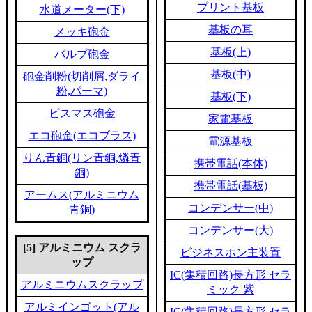
プリント基板
水道メーター(下)
基板の耳
メッキ砲金
基板(上)
バルブ砲金
基板(中)
砲金削粉(切削屑,ダライ
粉,パーマ)
基板(下)
ビスマス砲金
家電基板
エコ砲金(エコブラス)
電源基板
りん青銅(リン青銅,燐青
携帯電話(本体)
銅)
携帯電話(基板)
アームス(アルミニウム
コンデンサー(中)
青銅)
コンデンサー(大)
[5] アルミニウム スクラ
ビジネスホン主装置
ップ
IC(集積回路)長方形 セラ
アルミニウムスクラップ
ミック 紫
アルミインゴット(アル
IC(集積回路)長方形 セラ