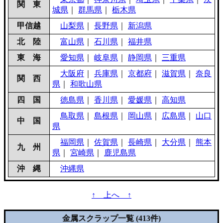
関 東
城県
｜
群馬県
｜
栃木県
甲信越
山梨県
｜
長野県
｜
新潟県
北 陸
富山県
｜
石川県
｜
福井県
東 海
愛知県
｜
岐阜県
｜
静岡県
｜
三重県
大阪府
｜
兵庫県
｜
京都府
｜
滋賀県
｜
奈良
関 西
県
｜
和歌山県
四 国
徳島県
｜
香川県
｜
愛媛県
｜
高知県
鳥取県
｜
島根県
｜
岡山県
｜
広島県
｜
山口
中 国
県
福岡県
｜
佐賀県
｜
長崎県
｜
大分県
｜
熊本
九 州
県
｜
宮崎県
｜
鹿児島県
沖 縄
沖縄県
↑ 上へ ↑
金属スクラップ一覧 (413件)