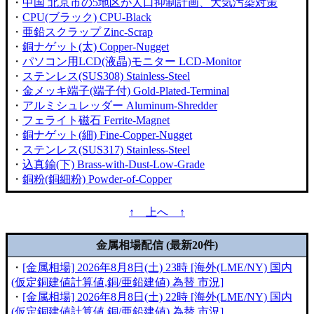
・
中国 北京市の5地区が人口抑制計画、大気汚染対策
・
CPU(ブラック) CPU-Black
・
亜鉛スクラップ Zinc-Scrap
・
銅ナゲット(太) Copper-Nugget
・
パソコン用LCD(液晶)モニター LCD-Monitor
・
ステンレス(SUS308) Stainless-Steel
・
金メッキ端子(端子付) Gold-Plated-Terminal
・
アルミシュレッダー Aluminum-Shredder
・
フェライト磁石 Ferrite-Magnet
・
銅ナゲット(細) Fine-Copper-Nugget
・
ステンレス(SUS317) Stainless-Steel
・
込真鍮(下) Brass-with-Dust-Low-Grade
・
銅粉(銅細粉) Powder-of-Copper
↑ 上へ ↑
金属相場配信 (最新20件)
・
[金属相場] 2026年8月8日(土) 23時 [海外(LME/NY) 国内
(仮定銅建値計算値,銅/亜鉛建値) 為替 市況]
・
[金属相場] 2026年8月8日(土) 22時 [海外(LME/NY) 国内
(仮定銅建値計算値,銅/亜鉛建値) 為替 市況]