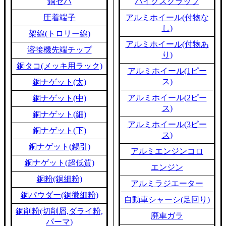
銅セパ
バイクスクラップ
圧着端子
アルミホイール(付物な
し)
架線(トロリー線)
アルミホイール(付物あ
溶接機先端チップ
り)
銅タコ(メッキ用ラック)
アルミホイール(1ピー
ス)
銅ナゲット(太)
アルミホイール(2ピー
銅ナゲット(中)
ス)
銅ナゲット(細)
アルミホイール(3ピー
銅ナゲット(下)
ス)
銅ナゲット(錫引)
アルミエンジンコロ
銅ナゲット(超低質)
エンジン
銅粉(銅細粉)
アルミラジエーター
銅パウダー(銅微細粉)
自動車シャーシ(足回り)
銅削粉(切削屑,ダライ粉,
廃車ガラ
パーマ)