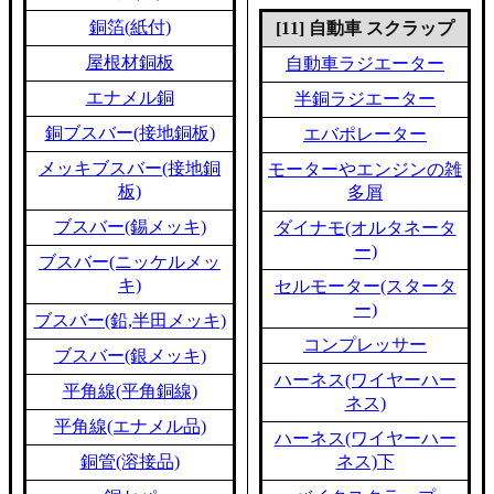
銅箔(紙付)
[11] 自動車 スクラップ
屋根材銅板
自動車ラジエーター
エナメル銅
半銅ラジエーター
銅ブスバー(接地銅板)
エバポレーター
メッキブスバー(接地銅
モーターやエンジンの雑
板)
多屑
ブスバー(錫メッキ)
ダイナモ(オルタネータ
ー)
ブスバー(ニッケルメッ
キ)
セルモーター(スタータ
ー)
ブスバー(鉛,半田メッキ)
コンプレッサー
ブスバー(銀メッキ)
ハーネス(ワイヤーハー
平角線(平角銅線)
ネス)
平角線(エナメル品)
ハーネス(ワイヤーハー
銅管(溶接品)
ネス)下