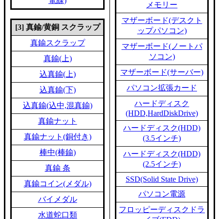
電線)
メモリー
マザーボード(デスクト
[3] 真鍮/黄銅 スクラップ
ップパソコン)
真鍮スクラップ
マザーボード(ノートパ
ソコン)
真鍮(上)
マザーボード(サーバー)
込真鍮(上)
パソコン拡張カード
込真鍮(下)
ハードディスク
込真鍮(込中,混真鍮)
(HDD,HardDiskDrive)
真鍮ナット
ハードディスク(HDD)
真鍮ナット(銅付き)
(3.5インチ)
棒中(棒鍮)
ハードディスク(HDD)
(2.5インチ)
真鍮 条
SSD(Solid State Drive)
真鍮コイン(メダル)
パソコン電源
バイメダル
フロッピーディスクドラ
水道蛇口類