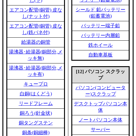
し(下)
シールド 鉛バッテリー
エアコン配管(銅管) 皮な
(鉛蓄電池)
し(ナット付)
バッテリー端子鉛
エアコン配管(銅管) 皮な
し(鉄バネ付)
バッテリー内層鉛
給湯器の銅管
鉄ホイール
湯沸器･給湯器(銅部分,メ
自動車基板
ッキ無)
湯沸器･給湯器(銅部分,メ
[12] パソコン スクラッ
ッキ有)
プ
キュープロ
パソコン(コンピュータ
白銅(はくどう)
ー)スクラップ
リードフレーム
デスクトップパソコン本
体
銅ろう(針金状)
ノートパソコン本体
銅タングステン
サーバー
銅条(銅細棒)