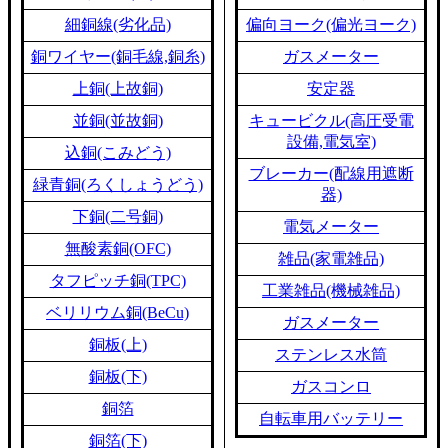
細銅線(劣化品)
偏向ヨーク(偏光ヨーク)
銅ワイヤー(銅毛線,銅糸)
ガスメーター
上銅(上故銅)
安定器
並銅(並故銅)
キュービクル(高圧受電
設備,電気室)
込銅(こみどう)
ブレーカー(配線用遮断
緑青銅(ろくしょうどう)
器)
下銅(二号銅)
電気メーター
無酸素銅(OFC)
雑品(家電雑品)
タフピッチ銅(TPC)
工業雑品(機械雑品)
ベリリウム銅(BeCu)
ガスメーター
銅板(上)
ステンレス水筒
銅板(下)
ガスコンロ
銅箔
自転車用バッテリー
銅箔(下)