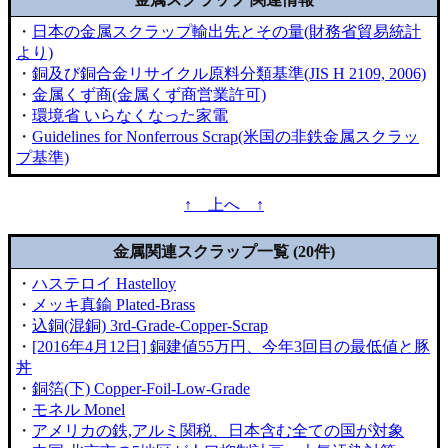
・
日本の金属スクラップ輸出先とその量(財務省貿易統計
より)
・
銅及び銅合金リサイクル原料分類基準(JIS H 2109, 2006)
・
金属くず商(金属くず商営業許可)
・
環境省 いらなくなった家電
・
Guidelines for Nonferrous Scrap(米国の非鉄金属スクラッ
プ基準)
↑ 上へ ↑
金属関連スクラップ一覧 (20件)
・
ハステロイ Hastelloy
・
メッキ真鍮 Plated-Brass
・
込銅(混銅) 3rd-Grade-Copper-Scrap
・
[2016年4月12日] 銅建値55万円、今年3回目の最低値と豚
丼
・
銅箔(下) Copper-Foil-Low-Grade
・
モネル Monel
・
アメリカの鉄,アルミ関税、日本含む全ての国が対象