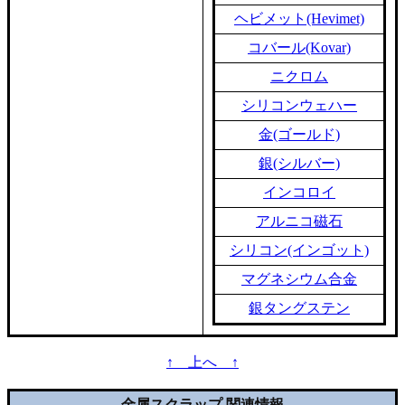
ヘビメット(Hevimet)
コバール(Kovar)
ニクロム
シリコンウェハー
金(ゴールド)
銀(シルバー)
インコロイ
アルニコ磁石
シリコン(インゴット)
マグネシウム合金
銀タングステン
↑ 上へ ↑
金属スクラップ 関連情報