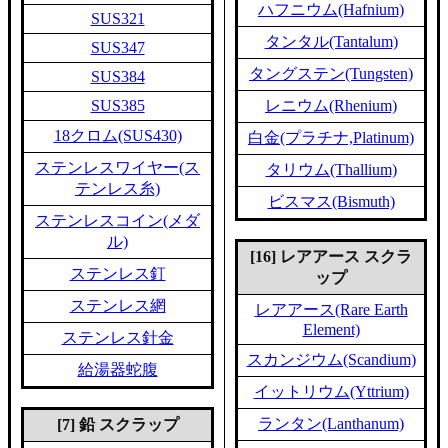
ハフニウム(Hafnium)
SUS321
タンタル(Tantalum)
SUS347
タングステン(Tungsten)
SUS384
SUS385
レニウム(Rhenium)
18クロム(SUS430)
白金(プラチナ,Platinum)
ステンレスワイヤー(ス
タリウム(Thallium)
テンレス糸)
ビスマス(Bismuth)
ステンレスコイン(メダ
ル)
[16] レアアース スクラ
ステンレス釘
ップ
ステンレス網
レアアース(Rare Earth
Element)
ステンレス針金
スカンジウム(Scandium)
給湯器蛇腹
イットリウム(Yttrium)
ランタン(Lanthanum)
[7] 鉛 スクラップ