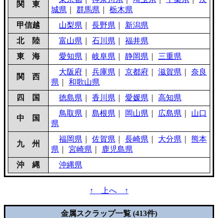
関 東
城県
｜
群馬県
｜
栃木県
甲信越
山梨県
｜
長野県
｜
新潟県
北 陸
富山県
｜
石川県
｜
福井県
東 海
愛知県
｜
岐阜県
｜
静岡県
｜
三重県
大阪府
｜
兵庫県
｜
京都府
｜
滋賀県
｜
奈良
関 西
県
｜
和歌山県
四 国
徳島県
｜
香川県
｜
愛媛県
｜
高知県
鳥取県
｜
島根県
｜
岡山県
｜
広島県
｜
山口
中 国
県
福岡県
｜
佐賀県
｜
長崎県
｜
大分県
｜
熊本
九 州
県
｜
宮崎県
｜
鹿児島県
沖 縄
沖縄県
↑ 上へ ↑
金属スクラップ一覧 (413件)