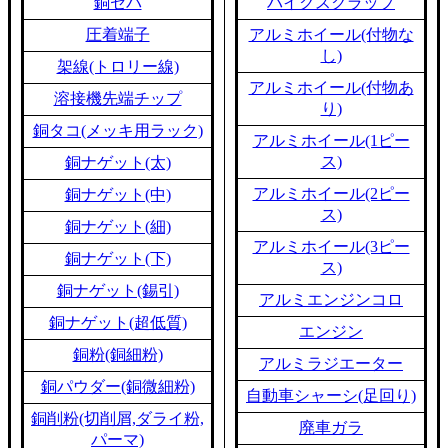
銅セパ
バイクスクラップ
圧着端子
アルミホイール(付物な
し)
架線(トロリー線)
アルミホイール(付物あ
溶接機先端チップ
り)
銅タコ(メッキ用ラック)
アルミホイール(1ピー
ス)
銅ナゲット(太)
アルミホイール(2ピー
銅ナゲット(中)
ス)
銅ナゲット(細)
アルミホイール(3ピー
銅ナゲット(下)
ス)
銅ナゲット(錫引)
アルミエンジンコロ
銅ナゲット(超低質)
エンジン
銅粉(銅細粉)
アルミラジエーター
銅パウダー(銅微細粉)
自動車シャーシ(足回り)
銅削粉(切削屑,ダライ粉,
廃車ガラ
パーマ)