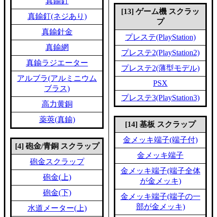
真鍮釘
[13] ゲーム機 スクラッ
真鍮釘(ネジあり)
プ
真鍮針金
プレステ(PlayStation)
真鍮網
プレステ2(PlayStation2)
真鍮ラジエーター
プレステ2(薄型モデル)
アルブラ(アルミニウム
PSX
ブラス)
プレステ3(PlayStation3)
高力黄銅
薬莢(真鍮)
[14] 基板 スクラップ
金メッキ端子(端子付)
[4] 砲金/青銅 スクラップ
金メッキ端子
砲金スクラップ
金メッキ端子(端子全体
砲金(上)
が金メッキ)
砲金(下)
金メッキ端子(端子の一
部が金メッキ)
水道メーター(上)