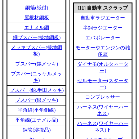
銅箔(紙付)
[11] 自動車 スクラップ
屋根材銅板
自動車ラジエーター
エナメル銅
半銅ラジエーター
銅ブスバー(接地銅板)
エバポレーター
メッキブスバー(接地銅
モーターやエンジンの雑
板)
多屑
ブスバー(錫メッキ)
ダイナモ(オルタネータ
ー)
ブスバー(ニッケルメッ
キ)
セルモーター(スタータ
ー)
ブスバー(鉛,半田メッキ)
コンプレッサー
ブスバー(銀メッキ)
ハーネス(ワイヤーハー
平角線(平角銅線)
ネス)
平角線(エナメル品)
ハーネス(ワイヤーハー
銅管(溶接品)
ネス)下