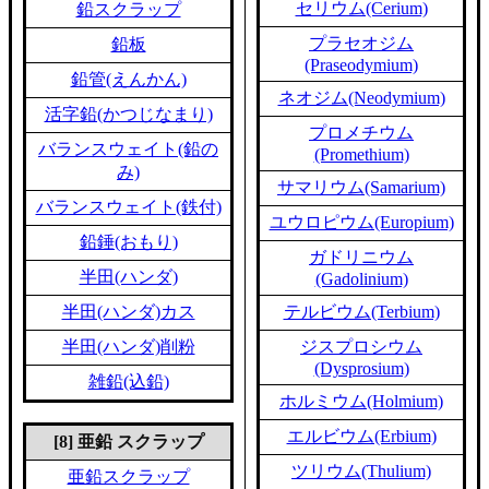
セリウム(Cerium)
鉛スクラップ
プラセオジム
鉛板
(Praseodymium)
鉛管(えんかん)
ネオジム(Neodymium)
活字鉛(かつじなまり)
プロメチウム
バランスウェイト(鉛の
(Promethium)
み)
サマリウム(Samarium)
バランスウェイト(鉄付)
ユウロピウム(Europium)
鉛錘(おもり)
ガドリニウム
半田(ハンダ)
(Gadolinium)
半田(ハンダ)カス
テルビウム(Terbium)
半田(ハンダ)削粉
ジスプロシウム
(Dysprosium)
雑鉛(込鉛)
ホルミウム(Holmium)
エルビウム(Erbium)
[8] 亜鉛 スクラップ
ツリウム(Thulium)
亜鉛スクラップ