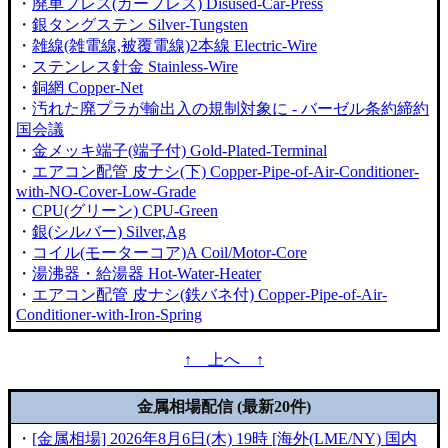
・
廃車プレス(カープレス) Disused-Car-Press
・
銀タングステン Silver-Tungsten
・
雑線(雑電線,被覆電線)2本線 Electric-Wire
・
ステンレス針金 Stainless-Wire
・
銅網 Copper-Net
・
汚れた廃プラが輸出入の規制対象に - バーゼル条約締約
国会議
・
金メッキ端子(端子付) Gold-Plated-Terminal
・
エアコン配管 皮ナシ(下) Copper-Pipe-of-Air-Conditioner-
with-NO-Cover-Low-Grade
・
CPU(グリーン) CPU-Green
・
銀(シルバー) Silver,Ag
・
コイル(モーターコア)A Coil/Motor-Core
・
湯沸器・給湯器 Hot-Water-Heater
・
エアコン配管 皮ナシ(鉄バネ付) Copper-Pipe-of-Air-
Conditioner-with-Iron-Spring
↑ 上へ ↑
金属相場配信 (最新20件)
・
[金属相場] 2026年8月6日(木) 19時 [海外(LME/NY) 国内