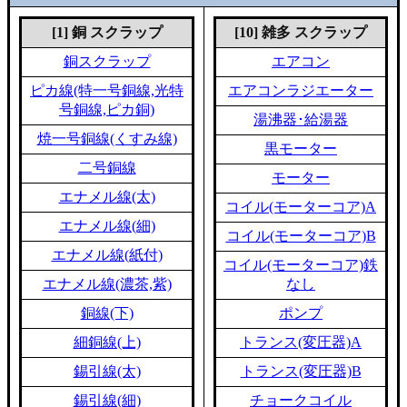
[1] 銅 スクラップ
[10] 雑多 スクラップ
銅スクラップ
エアコン
ピカ線(特一号銅線,光特
エアコンラジエーター
号銅線,ピカ銅)
湯沸器･給湯器
焼一号銅線(くすみ線)
黒モーター
二号銅線
モーター
エナメル線(太)
コイル(モーターコア)A
エナメル線(細)
コイル(モーターコア)B
エナメル線(紙付)
コイル(モーターコア)鉄
エナメル線(濃茶,紫)
なし
銅線(下)
ポンプ
細銅線(上)
トランス(変圧器)A
錫引線(太)
トランス(変圧器)B
錫引線(細)
チョークコイル