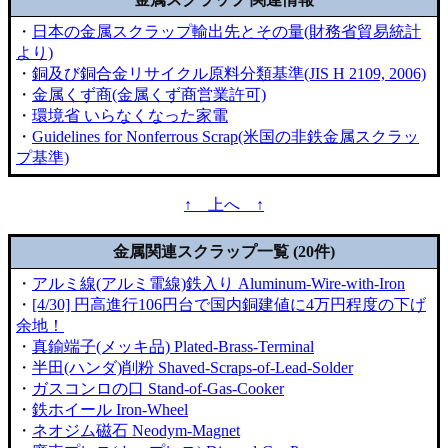
・
日本の金属スクラップ輸出先とその量(財務省貿易統計
より)
・
銅及び銅合金リサイクル原料分類基準(JIS H 2109, 2006)
・
金属くず商(金属くず商営業許可)
・
環境省 いらなくなった家電
・
Guidelines for Nonferrous Scrap(米国の非鉄金属スクラッ
プ基準)
↑ 上へ ↑
金属関連スクラップ一覧 (20件)
・
アルミ線(アルミ電線)鉄入り Aluminum-Wire-with-Iron
・
[4/30] 円高進行106円台で国内銅建値に4万円程度の下げ
余地！
・
真鍮端子(メッキ品) Plated-Brass-Terminal
・
半田(ハンダ)削粉 Shaved-Scraps-of-Lead-Solder
・
ガスコンロの口 Stand-of-Gas-Cooker
・
鉄ホイール Iron-Wheel
・
ネオジム磁石 Neodym-Magnet