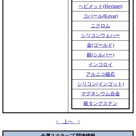
ヘビメット(Hevimet)
コバール(Kovar)
ニクロム
シリコンウェハー
金(ゴールド)
銀(シルバー)
インコロイ
アルニコ磁石
シリコン(インゴット)
マグネシウム合金
銀タングステン
↑ 上へ ↑
金属スクラップ 関連情報