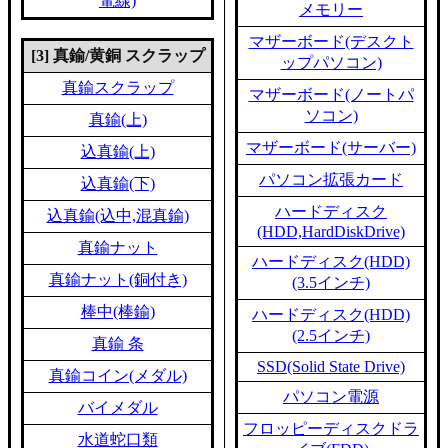
電線)
メモリー
マザーボード(デスクト
[3] 真鍮/黄銅 スクラップ
ップパソコン)
真鍮スクラップ
マザーボード(ノートパ
ソコン)
真鍮(上)
マザーボード(サーバー)
込真鍮(上)
パソコン拡張カード
込真鍮(下)
ハードディスク
込真鍮(込中,混真鍮)
(HDD,HardDiskDrive)
真鍮ナット
ハードディスク(HDD)
真鍮ナット(銅付き)
(3.5インチ)
棒中(棒鍮)
ハードディスク(HDD)
(2.5インチ)
真鍮 条
SSD(Solid State Drive)
真鍮コイン(メダル)
パソコン電源
バイメダル
フロッピーディスクドラ
水道蛇口類