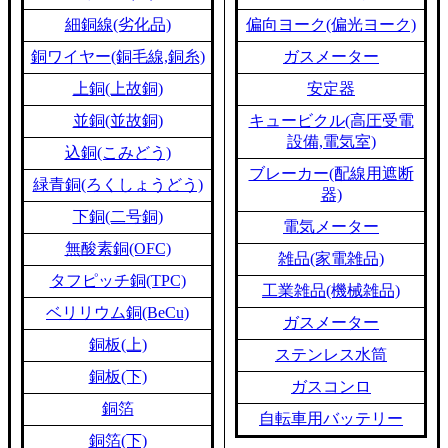
細銅線(劣化品)
偏向ヨーク(偏光ヨーク)
銅ワイヤー(銅毛線,銅糸)
ガスメーター
上銅(上故銅)
安定器
並銅(並故銅)
キュービクル(高圧受電
設備,電気室)
込銅(こみどう)
ブレーカー(配線用遮断
緑青銅(ろくしょうどう)
器)
下銅(二号銅)
電気メーター
無酸素銅(OFC)
雑品(家電雑品)
タフピッチ銅(TPC)
工業雑品(機械雑品)
ベリリウム銅(BeCu)
ガスメーター
銅板(上)
ステンレス水筒
銅板(下)
ガスコンロ
銅箔
自転車用バッテリー
銅箔(下)