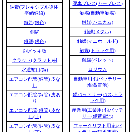
廃車プレス(カープレス)
銅帯(フレキシブル導体,
触媒(自動車触媒)
平編銅線)
触媒(ハニカム)
銅帯(銀色)
触媒(メタル)
銅網
触媒(マニホールド)
銅網(銀色)
触媒(トラック用)
銅メッキ板
触媒(ペレット)
クラッド(クラット)材
ロジウム
水道蛇口(銅)
自動車用 鉛バッテリー
エアコン配管(銅管) 皮な
(鉛蓄電池)
し
鉛バッテリー(バス,トラ
エアコン配管(銅管) 皮あ
ック用)
り
産業用(工業用) 鉛バッテ
エアコン配管(銅管) 皮な
リー(鉛蓄電池)
し(上)
フォークリフト用 鉛バ
エアコン配管(銅管) 皮な
ッテリー(鉛蓄電池)