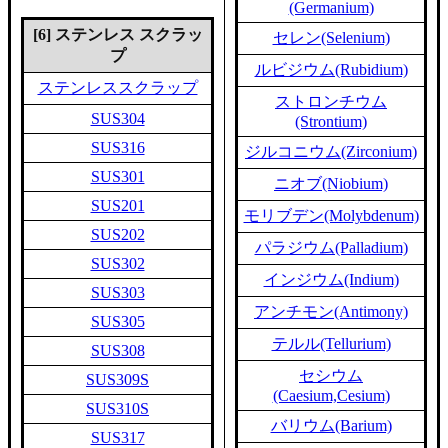
(Germanium)
[6] ステンレス スクラッ
セレン(Selenium)
プ
ルビジウム(Rubidium)
ステンレススクラップ
ストロンチウム
SUS304
(Strontium)
SUS316
ジルコニウム(Zirconium)
SUS301
ニオブ(Niobium)
SUS201
モリブデン(Molybdenum)
SUS202
パラジウム(Palladium)
SUS302
インジウム(Indium)
SUS303
アンチモン(Antimony)
SUS305
テルル(Tellurium)
SUS308
セシウム
SUS309S
(Caesium,Cesium)
SUS310S
バリウム(Barium)
SUS317