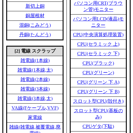
パソコン用CRT(ブラウ
新切上銅
ン管)モニター
銅屋根材
パソコン用LCD(液晶)モ
混銅(こみどう)
ニター
丹銅(たんどう)
CPU(中央演算処理装置)
CPU(セラミック 上)
[2] 電線 スクラップ
CPU(セラミック 下)
雑電線(1本線)
CPU(ブラック)
雑電線(1本線,太)
CPU(グリーン)
雑電線(2本線)
CPU(グリーン 下 A)
雑電線(3本線)
CPU(グリーン 下 B)
雑電線(3本線,太)
スロット型CPU(殻付き)
VA線(Fケーブル,VVF)
スロット型CPU(基板の
み)
家電線
CPUゲタ(下駄)
雑線(雑電線,被覆電線,廃