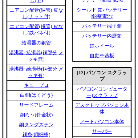
し(下)
シールド 鉛バッテリー
エアコン配管(銅管) 皮な
(鉛蓄電池)
し(ナット付)
バッテリー端子鉛
エアコン配管(銅管) 皮な
し(鉄バネ付)
バッテリー内層鉛
給湯器の銅管
鉄ホイール
湯沸器･給湯器(銅部分,メ
自動車基板
ッキ無)
湯沸器･給湯器(銅部分,メ
[12] パソコン スクラッ
ッキ有)
プ
キュープロ
パソコン(コンピュータ
白銅(はくどう)
ー)スクラップ
リードフレーム
デスクトップパソコン本
体
銅ろう(針金状)
ノートパソコン本体
銅タングステン
サーバー
銅条(銅細棒)