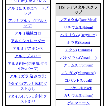
アルミ缶(UBC)プレス
[15] レアメタル スクラ
アルミ缶(UBC)ハードプ
ップ
レス
レアメタル(Rare Metal)
アルミプルタブ(プルト
ップ)
リチウム(Lithium)
アルミ機械コロ
ベリリウム(Beryllium)
アルミシュレッダー
ホウ素(Boron)
アルミガスボンベ
チタン(Titanium)
アルミブスバー
バナジウム(Vanadium)
アルミ削粉(切削屑,ダラ
クロム(Chromium)
イ粉,パーマ)
マンガン(Manganese)
アルミガラ(込みガラ)
コバルト(Cobalt)
Pタイル(アルミ床材)ダ
ニッケル(Nickel)
ストなし
ガリウム(Gallium)
Pタイル(アルミ床材)ダ
ストあり
ゲルマニウム