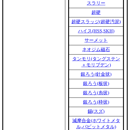
スラリー
超硬
超硬スラッジ(超硬汚泥)
ハイス(HSS,SKH)
サーメット
ネオジム磁石
タンモリ(タングステン
＋モリブデン)
銀ろう(針金状)
銀ろう(板状)
銀ろう(糸状)
銀ろう(枠状)
錫(スズ)
減摩合金(ホワイトメタ
ル,バビットメタル)