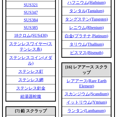
ハフニウム(Hafnium)
SUS321
タンタル(Tantalum)
SUS347
タングステン(Tungsten)
SUS384
SUS385
レニウム(Rhenium)
18クロム(SUS430)
白金(プラチナ,Platinum)
ステンレスワイヤー(ス
タリウム(Thallium)
テンレス糸)
ビスマス(Bismuth)
ステンレスコイン(メダ
ル)
[16] レアアース スクラ
ステンレス釘
ップ
ステンレス網
レアアース(Rare Earth
Element)
ステンレス針金
スカンジウム(Scandium)
給湯器蛇腹
イットリウム(Yttrium)
ランタン(Lanthanum)
[7] 鉛 スクラップ