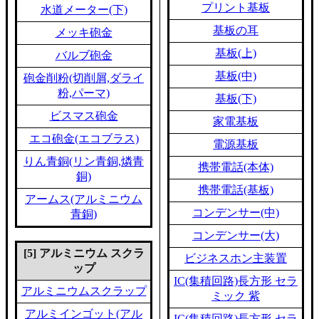
プリント基板
水道メーター(下)
基板の耳
メッキ砲金
基板(上)
バルブ砲金
基板(中)
砲金削粉(切削屑,ダライ
粉,パーマ)
基板(下)
ビスマス砲金
家電基板
エコ砲金(エコブラス)
電源基板
りん青銅(リン青銅,燐青
携帯電話(本体)
銅)
携帯電話(基板)
アームス(アルミニウム
コンデンサー(中)
青銅)
コンデンサー(大)
[5] アルミニウム スクラ
ビジネスホン主装置
ップ
IC(集積回路)長方形 セラ
アルミニウムスクラップ
ミック 紫
アルミインゴット(アル
IC(集積回路)長方形 セラ