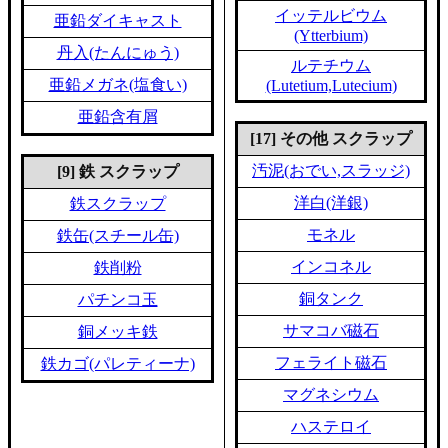
イッテルビウム
亜鉛ダイキャスト
(Ytterbium)
丹入(たんにゅう)
ルテチウム
亜鉛メガネ(塩食い)
(Lutetium,Lutecium)
亜鉛含有屑
[17] その他 スクラップ
汚泥(おでい,スラッジ)
[9] 鉄 スクラップ
洋白(洋銀)
鉄スクラップ
モネル
鉄缶(スチール缶)
インコネル
鉄削粉
銅タンク
パチンコ玉
サマコバ磁石
銅メッキ鉄
フェライト磁石
鉄カゴ(パレティーナ)
マグネシウム
ハステロイ