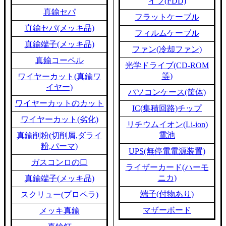
イブ(FDD)
真鍮セパ
フラットケーブル
真鍮セパ(メッキ品)
フィルムケーブル
真鍮端子(メッキ品)
ファン(冷却ファン)
真鍮コーペル
光学ドライブ(CD-ROM
等)
ワイヤーカット(真鍮ワ
イヤー)
パソコンケース(筐体)
ワイヤーカットのカット
IC(集積回路)チップ
ワイヤーカット(劣化)
リチウムイオン(Li-ion)
電池
真鍮削粉(切削屑,ダライ
粉,パーマ)
UPS(無停電電源装置)
ガスコンロの口
ライザーカード(ハーモ
ニカ)
真鍮端子(メッキ品)
端子(付物あり)
スクリュー(プロペラ)
マザーボード
メッキ真鍮