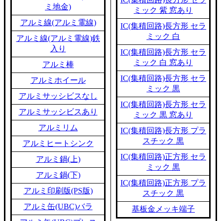
ミ地金)
ミック 紫 窓あり
アルミ線(アルミ電線)
IC(集積回路)長方形 セラ
ミック 白
アルミ線(アルミ電線)鉄
入り
IC(集積回路)長方形 セラ
ミック 白 窓あり
アルミ棒
IC(集積回路)長方形 セラ
アルミホイール
ミック 黒
アルミサッシビスなし
IC(集積回路)長方形 セラ
アルミサッシビスあり
ミック 黒 窓あり
アルミリム
IC(集積回路)長方形 プラ
スチック 黒
アルミヒートシンク
IC(集積回路)正方形 セラ
アルミ鍋(上)
ミック 黒
アルミ鍋(下)
IC(集積回路)正方形 プラ
アルミ印刷版(PS版)
スチック 黒
アルミ缶(UBC)バラ
基板金メッキ端子