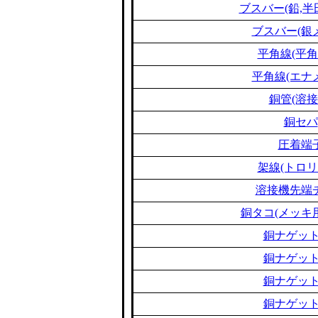
ブスバー(鉛,半
ブスバー(銀
平角線(平角
平角線(エナ
銅管(溶接
銅セパ
圧着端
架線(トロリ
溶接機先端
銅タコ(メッキ
銅ナゲット
銅ナゲット
銅ナゲット
銅ナゲット