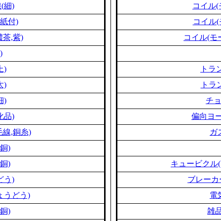
(細)
コイル(
紙付)
コイル(
茶,紫)
コイル(モ
)
上)
トラン
太)
トラン
細)
チ
化品)
偏向ヨー
線,銅糸)
ガ
銅)
銅)
キュービクル(
どう)
ブレーカ
ょうどう)
電
銅)
雑品