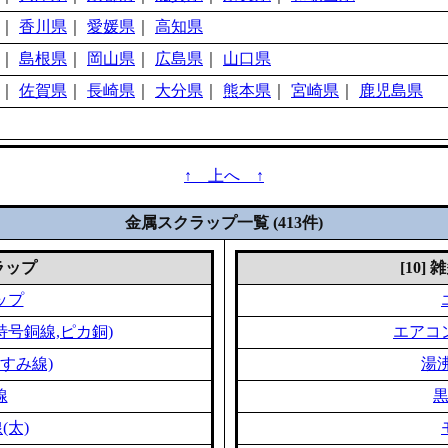
｜
香川県
｜
愛媛県
｜
高知県
｜
島根県
｜
岡山県
｜
広島県
｜
山口県
｜
佐賀県
｜
長崎県
｜
大分県
｜
熊本県
｜
宮崎県
｜
鹿児島県
↑ 上へ ↑
金属スクラップ一覧 (413件)
クラップ
[10]
ップ
特号銅線,ピカ銅)
エアコ
すみ線)
湯
線
(太)