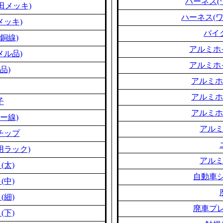
ハーネス(
田メッキ)
ハーネス(
メッキ)
バイ
銅線)
アルミホ
メル品)
アルミホ
品)
アルミホ
アルミホ
子
アルミホ
ー線)
アル
チップ
用ラック)
アル
(太)
自動車シ
(中)
(細)
廃車プレ
(下)