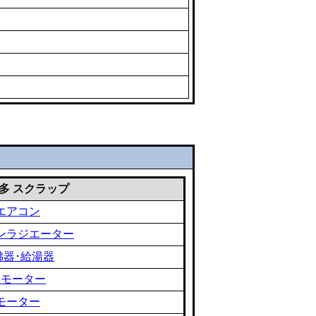
 雑多 スクラップ
エアコン
ンラジエーター
沸器･給湯器
黒モーター
モーター