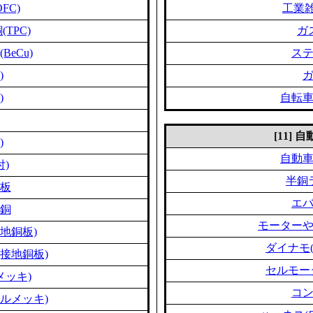
FC)
工業雑
TPC)
ガ
eCu)
ス
)
)
自転
[11]
)
自動
付)
半銅
板
エ
銅
モーター
地銅板)
ダイナモ
接地銅板)
セルモー
メッキ)
コ
ルメッキ)