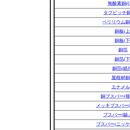
無酸素銅(O
タフピッチ銅(
ベリリウム銅(B
銅板(上
銅板(下
銅箔
銅箔(下
銅箔(紙
屋根材銅
エナメル
銅ブスバー(接
メッキブスバー(
ブスバー(錫
ブスバー(ニッケ