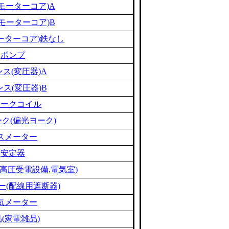
モーターコア)A
モーターコア)B
ーターコア)鉄なし
ポンプ
ス(変圧器)A
ス(変圧器)B
ョークコイル
ク(偏光ヨーク)
スメーター
安定器
高圧受電設備,電気室)
ー(配線用遮断器)
気メーター
(家電雑品)