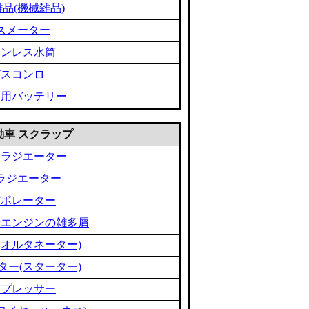
品(機械雑品)
スメーター
テンレス水筒
ガスコンロ
車用バッテリー
 自動車 スクラップ
車ラジエーター
ラジエーター
バポレーター
やエンジンの雑多屑
(オルタネーター)
ター(スターター)
ンプレッサー