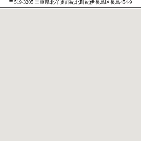
〒519-3205 三重県北牟婁郡紀北町紀伊長島区長島454-9