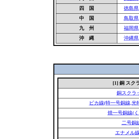
四 国
徳島県
中 国
鳥取県
九 州
福岡県
沖 縄
沖縄県
[1] 銅 ス
銅スクラ
ピカ線(特一号銅線,光
焼一号銅線(く
二号銅
エナメル線