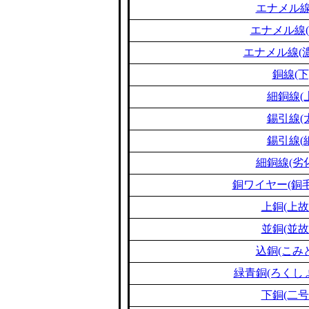
エナメル線
エナメル線(
エナメル線(濃
銅線(下
細銅線(
錫引線(
錫引線(
細銅線(劣
銅ワイヤー(銅毛
上銅(上故
並銅(並故
込銅(こみ
緑青銅(ろくし
下銅(二号