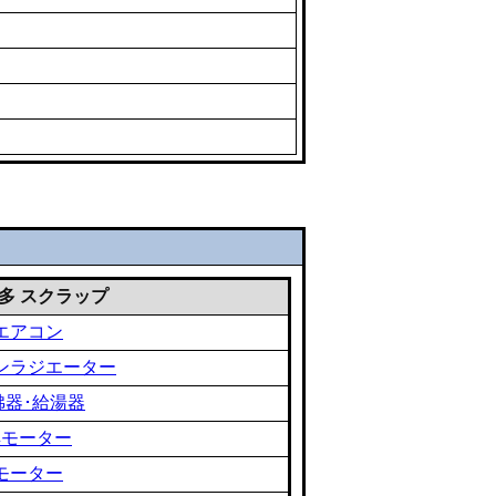
 雑多 スクラップ
エアコン
ンラジエーター
沸器･給湯器
黒モーター
モーター