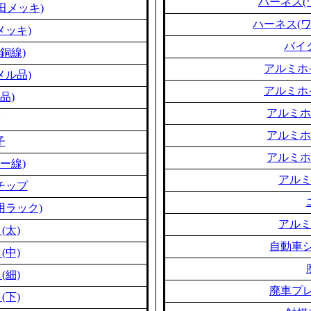
ハーネス(
田メッキ)
ハーネス(
メッキ)
バイ
銅線)
アルミホ
メル品)
アルミホ
品)
アルミホ
アルミホ
子
アルミホ
ー線)
アル
チップ
用ラック)
アル
(太)
自動車シ
(中)
(細)
廃車プレ
(下)