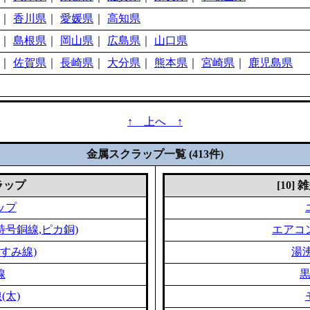
｜
香川県
｜
愛媛県
｜
高知県
｜
島根県
｜
岡山県
｜
広島県
｜
山口県
｜
佐賀県
｜
長崎県
｜
大分県
｜
熊本県
｜
宮崎県
｜
鹿児島県
↑ 上へ ↑
金属スクラップ一覧 (413件)
クラップ
[10]
ップ
特号銅線,ピカ銅)
エアコ
すみ線)
湯
線
(太)