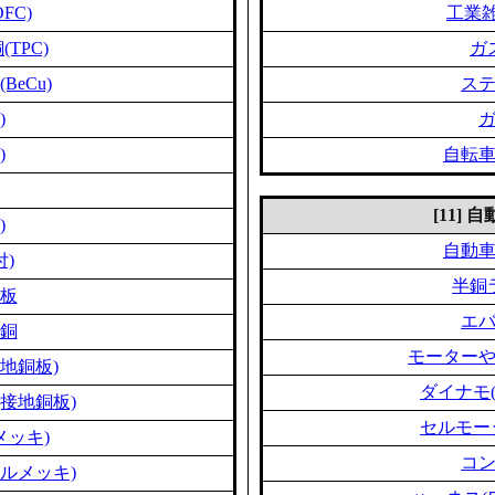
FC)
工業雑
TPC)
ガ
eCu)
ス
)
)
自転
[11]
)
自動
付)
半銅
板
エ
銅
モーター
地銅板)
ダイナモ
接地銅板)
セルモー
メッキ)
コ
ルメッキ)