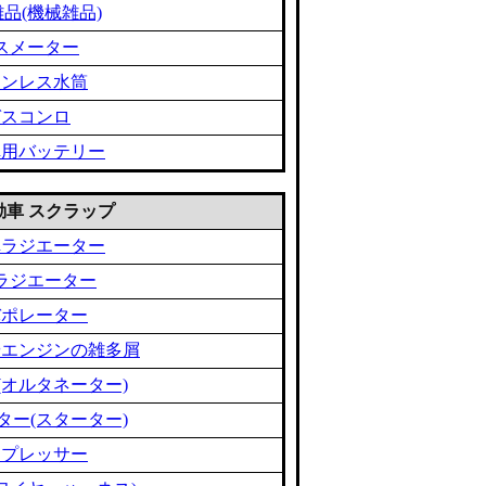
品(機械雑品)
スメーター
テンレス水筒
ガスコンロ
車用バッテリー
 自動車 スクラップ
車ラジエーター
ラジエーター
バポレーター
やエンジンの雑多屑
(オルタネーター)
ター(スターター)
ンプレッサー