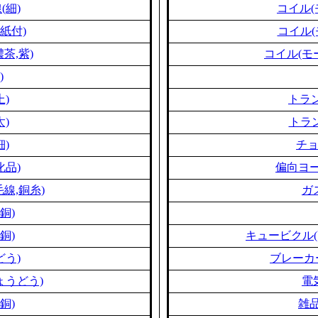
(細)
コイル(
紙付)
コイル(
茶,紫)
コイル(モ
)
上)
トラン
太)
トラン
細)
チ
化品)
偏向ヨー
線,銅糸)
ガ
銅)
銅)
キュービクル(
どう)
ブレーカ
ょうどう)
電
銅)
雑品