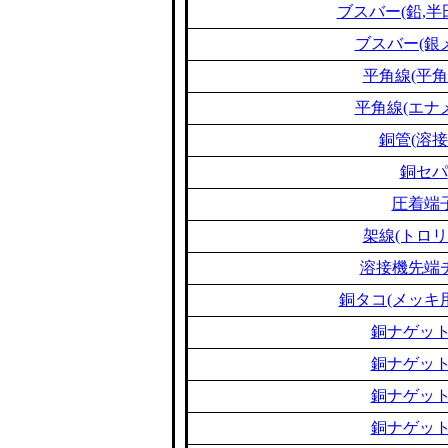
ブスバー(鉛,半
ブスバー(銀
平角線(平角
平角線(エナ
銅管(溶接
銅セパ
圧着端
架線(トロリ
溶接機先端
銅タコ(メッキ
銅ナゲット
銅ナゲット
銅ナゲット
銅ナゲット