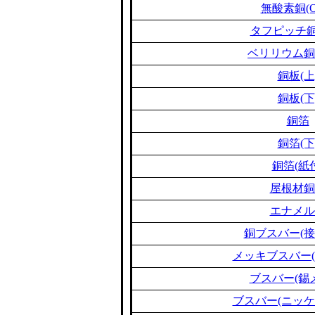
無酸素銅(O
タフピッチ銅(
ベリリウム銅(B
銅板(上
銅板(下
銅箔
銅箔(下
銅箔(紙
屋根材銅
エナメル
銅ブスバー(接
メッキブスバー(
ブスバー(錫
ブスバー(ニッケ