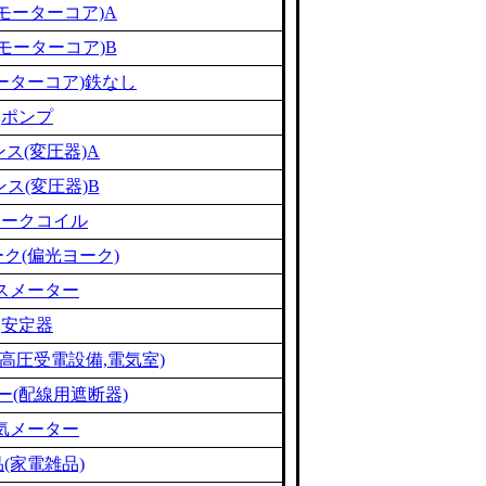
モーターコア)A
モーターコア)B
ーターコア)鉄なし
ポンプ
ス(変圧器)A
ス(変圧器)B
ョークコイル
ク(偏光ヨーク)
スメーター
安定器
高圧受電設備,電気室)
ー(配線用遮断器)
気メーター
(家電雑品)