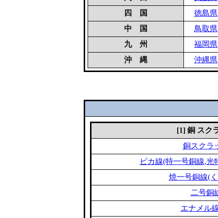
四 国
徳島県
中 国
鳥取県
九 州
福岡県
沖 縄
沖縄県
[1] 銅 ス
銅スクラ
ピカ線(特一号銅線,光
焼一号銅線(く
二号銅
エナメル線