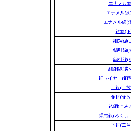
エナメル線
エナメル線(
エナメル線(濃
銅線(下
細銅線(
錫引線(
錫引線(
細銅線(劣
銅ワイヤー(銅毛
上銅(上故
並銅(並故
込銅(こみ
緑青銅(ろくし
下銅(二号