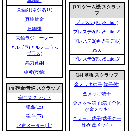
真鍮釘
[13] ゲーム機 スクラッ
真鍮釘(ネジあり)
プ
真鍮針金
プレステ(PlayStation)
真鍮網
プレステ2(PlayStation2)
真鍮ラジエーター
プレステ2(薄型モデル)
アルブラ(アルミニウム
PSX
ブラス)
プレステ3(PlayStation3)
高力黄銅
薬莢(真鍮)
[14] 基板 スクラップ
金メッキ端子(端子付)
[4] 砲金/青銅 スクラップ
金メッキ端子
砲金スクラップ
金メッキ端子(端子全体
砲金(上)
が金メッキ)
砲金(下)
金メッキ端子(端子の一
部が金メッキ)
水道メーター(上)