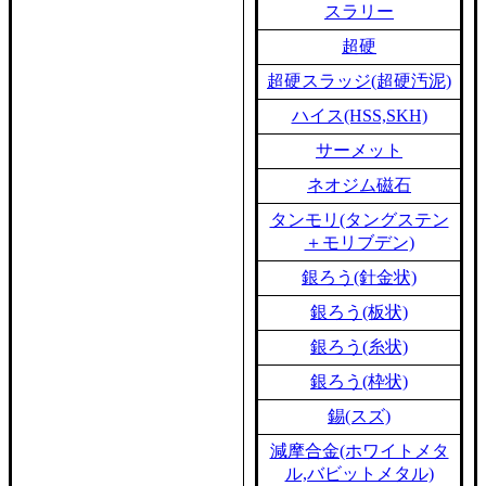
スラリー
超硬
超硬スラッジ(超硬汚泥)
ハイス(HSS,SKH)
サーメット
ネオジム磁石
タンモリ(タングステン
＋モリブデン)
銀ろう(針金状)
銀ろう(板状)
銀ろう(糸状)
銀ろう(枠状)
錫(スズ)
減摩合金(ホワイトメタ
ル,バビットメタル)