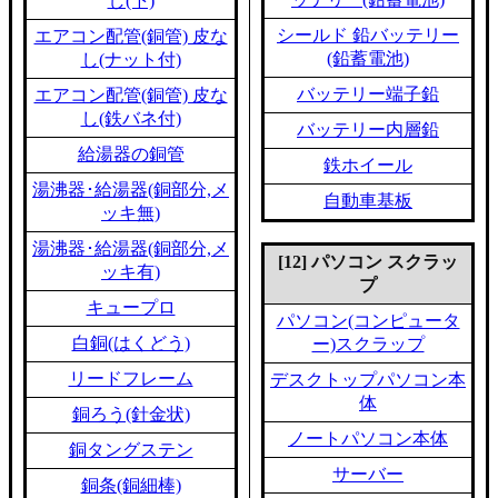
し(下)
シールド 鉛バッテリー
エアコン配管(銅管) 皮な
(鉛蓄電池)
し(ナット付)
バッテリー端子鉛
エアコン配管(銅管) 皮な
し(鉄バネ付)
バッテリー内層鉛
給湯器の銅管
鉄ホイール
湯沸器･給湯器(銅部分,メ
自動車基板
ッキ無)
湯沸器･給湯器(銅部分,メ
[12] パソコン スクラッ
ッキ有)
プ
キュープロ
パソコン(コンピュータ
白銅(はくどう)
ー)スクラップ
リードフレーム
デスクトップパソコン本
体
銅ろう(針金状)
ノートパソコン本体
銅タングステン
サーバー
銅条(銅細棒)