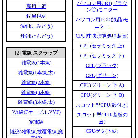
パソコン用CRT(ブラウ
新切上銅
ン管)モニター
銅屋根材
パソコン用LCD(液晶)モ
混銅(こみどう)
ニター
丹銅(たんどう)
CPU(中央演算処理装置)
CPU(セラミック 上)
[2] 電線 スクラップ
CPU(セラミック 下)
雑電線(1本線)
CPU(ブラック)
雑電線(1本線,太)
CPU(グリーン)
雑電線(2本線)
CPU(グリーン 下 A)
雑電線(3本線)
CPU(グリーン 下 B)
雑電線(3本線,太)
スロット型CPU(殻付き)
VA線(Fケーブル,VVF)
スロット型CPU(基板の
み)
家電線
CPUゲタ(下駄)
雑線(雑電線,被覆電線,廃