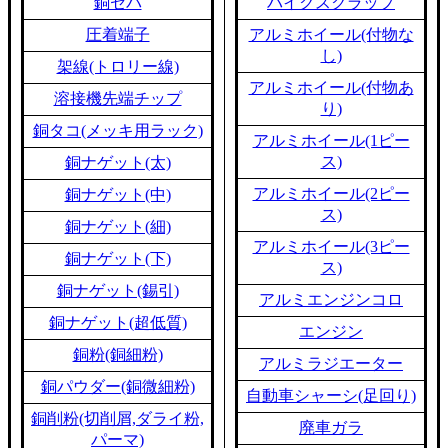
銅セパ
バイクスクラップ
圧着端子
アルミホイール(付物な
し)
架線(トロリー線)
アルミホイール(付物あ
溶接機先端チップ
り)
銅タコ(メッキ用ラック)
アルミホイール(1ピー
ス)
銅ナゲット(太)
アルミホイール(2ピー
銅ナゲット(中)
ス)
銅ナゲット(細)
アルミホイール(3ピー
銅ナゲット(下)
ス)
銅ナゲット(錫引)
アルミエンジンコロ
銅ナゲット(超低質)
エンジン
銅粉(銅細粉)
アルミラジエーター
銅パウダー(銅微細粉)
自動車シャーシ(足回り)
銅削粉(切削屑,ダライ粉,
廃車ガラ
パーマ)