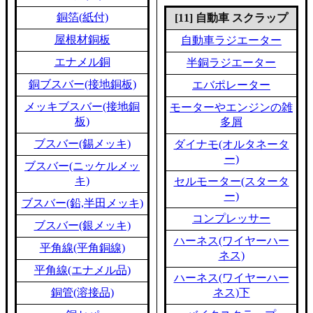
銅箔(紙付)
[11] 自動車 スクラップ
屋根材銅板
自動車ラジエーター
エナメル銅
半銅ラジエーター
銅ブスバー(接地銅板)
エバポレーター
メッキブスバー(接地銅
モーターやエンジンの雑
板)
多屑
ブスバー(錫メッキ)
ダイナモ(オルタネータ
ー)
ブスバー(ニッケルメッ
キ)
セルモーター(スタータ
ー)
ブスバー(鉛,半田メッキ)
コンプレッサー
ブスバー(銀メッキ)
ハーネス(ワイヤーハー
平角線(平角銅線)
ネス)
平角線(エナメル品)
ハーネス(ワイヤーハー
銅管(溶接品)
ネス)下