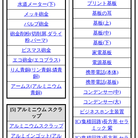
プリント基板
水道メーター(下)
基板の耳
メッキ砲金
基板(上)
バルブ砲金
基板(中)
砲金削粉(切削屑,ダライ
粉,パーマ)
基板(下)
ビスマス砲金
家電基板
エコ砲金(エコブラス)
電源基板
りん青銅(リン青銅,燐青
携帯電話(本体)
銅)
携帯電話(基板)
アームス(アルミニウム
コンデンサー(中)
青銅)
コンデンサー(大)
[5] アルミニウム スクラ
ビジネスホン主装置
ップ
IC(集積回路)長方形 セラ
アルミニウムスクラップ
ミック 紫
アルミインゴット(アル
IC(集積回路)長方形 セラ