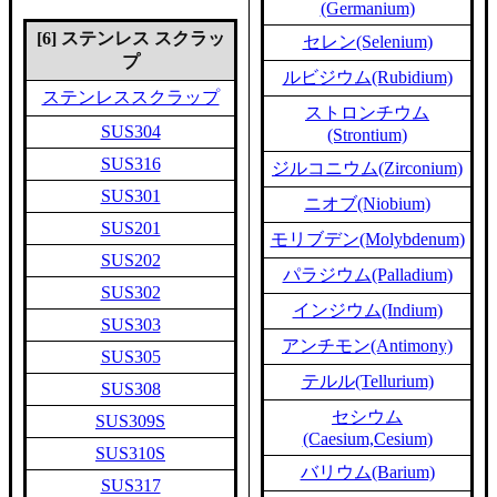
(Germanium)
[6] ステンレス スクラッ
セレン(Selenium)
プ
ルビジウム(Rubidium)
ステンレススクラップ
ストロンチウム
SUS304
(Strontium)
SUS316
ジルコニウム(Zirconium)
SUS301
ニオブ(Niobium)
SUS201
モリブデン(Molybdenum)
SUS202
パラジウム(Palladium)
SUS302
インジウム(Indium)
SUS303
アンチモン(Antimony)
SUS305
テルル(Tellurium)
SUS308
セシウム
SUS309S
(Caesium,Cesium)
SUS310S
バリウム(Barium)
SUS317