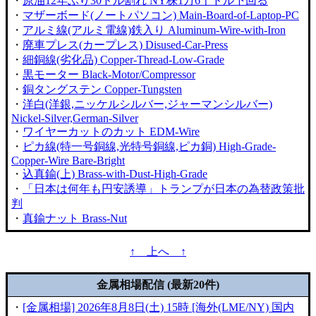
・
原油12年ぶり30ドル割れ NY株1万6千ドル下回る
・
マザーボード(ノートパソコン) Main-Board-of-Laptop-PC
・
アルミ線(アルミ電線)鉄入り Aluminum-Wire-with-Iron
・
廃車プレス(カープレス) Disused-Car-Press
・
細銅線(劣化品) Copper-Thread-Low-Grade
・
黒モーター Black-Motor/Compressor
・
銅タングステン Copper-Tungsten
・
洋白(洋銀,ニッケルシルバー,ジャーマンシルバー)
Nickel-Silver,German-Silver
・
ワイヤーカットのカット EDM-Wire
・
ピカ線(特一号銅線,光特号銅線,ピカ銅) High-Grade-
Copper-Wire Bare-Bright
・
込真鍮(上) Brass-with-Dust-High-Grade
・
「日本は何年も円安誘導」トランプが日本の為替政策批
判
・
真鍮ナット Brass-Nut
↑ 上へ ↑
金属相場配信 (最新20件)
・
[金属相場] 2026年8月8日(土) 15時 [海外(LME/NY) 国内