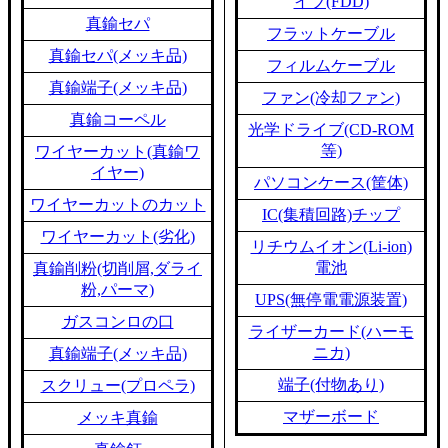
イブ(FDD)
真鍮セパ
フラットケーブル
真鍮セパ(メッキ品)
フィルムケーブル
真鍮端子(メッキ品)
ファン(冷却ファン)
真鍮コーペル
光学ドライブ(CD-ROM
等)
ワイヤーカット(真鍮ワ
イヤー)
パソコンケース(筐体)
ワイヤーカットのカット
IC(集積回路)チップ
ワイヤーカット(劣化)
リチウムイオン(Li-ion)
電池
真鍮削粉(切削屑,ダライ
粉,パーマ)
UPS(無停電電源装置)
ガスコンロの口
ライザーカード(ハーモ
ニカ)
真鍮端子(メッキ品)
端子(付物あり)
スクリュー(プロペラ)
マザーボード
メッキ真鍮