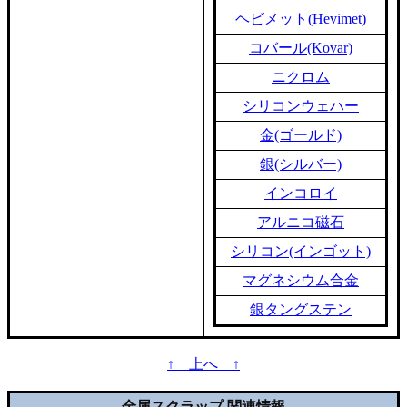
ヘビメット(Hevimet)
コバール(Kovar)
ニクロム
シリコンウェハー
金(ゴールド)
銀(シルバー)
インコロイ
アルニコ磁石
シリコン(インゴット)
マグネシウム合金
銀タングステン
↑ 上へ ↑
金属スクラップ 関連情報