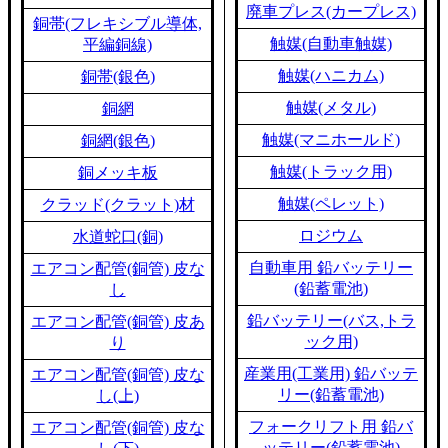
廃車プレス(カープレス)
銅帯(フレキシブル導体,
触媒(自動車触媒)
平編銅線)
触媒(ハニカム)
銅帯(銀色)
触媒(メタル)
銅網
触媒(マニホールド)
銅網(銀色)
触媒(トラック用)
銅メッキ板
触媒(ペレット)
クラッド(クラット)材
ロジウム
水道蛇口(銅)
自動車用 鉛バッテリー
エアコン配管(銅管) 皮な
(鉛蓄電池)
し
鉛バッテリー(バス,トラ
エアコン配管(銅管) 皮あ
ック用)
り
産業用(工業用) 鉛バッテ
エアコン配管(銅管) 皮な
リー(鉛蓄電池)
し(上)
フォークリフト用 鉛バ
エアコン配管(銅管) 皮な
ッテリー(鉛蓄電池)