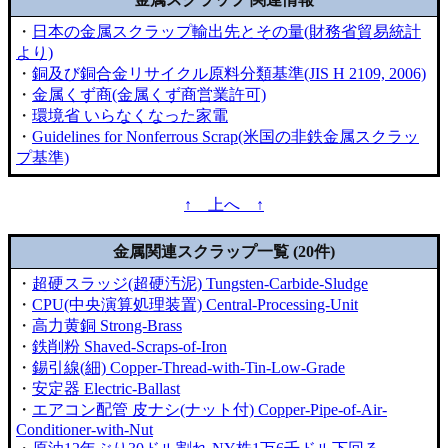
・
日本の金属スクラップ輸出先とその量(財務省貿易統計
より)
・
銅及び銅合金リサイクル原料分類基準(JIS H 2109, 2006)
・
金属くず商(金属くず商営業許可)
・
環境省 いらなくなった家電
・
Guidelines for Nonferrous Scrap(米国の非鉄金属スクラッ
プ基準)
↑ 上へ ↑
金属関連スクラップ一覧 (20件)
・
超硬スラッジ(超硬汚泥) Tungsten-Carbide-Sludge
・
CPU(中央演算処理装置) Central-Processing-Unit
・
高力黄銅 Strong-Brass
・
鉄削粉 Shaved-Scraps-of-Iron
・
錫引線(細) Copper-Thread-with-Tin-Low-Grade
・
安定器 Electric-Ballast
・
エアコン配管 皮ナシ(ナット付) Copper-Pipe-of-Air-
Conditioner-with-Nut