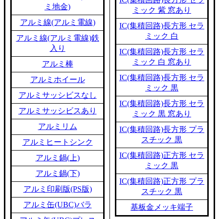
ミ地金)
ミック 紫 窓あり
アルミ線(アルミ電線)
IC(集積回路)長方形 セラ
ミック 白
アルミ線(アルミ電線)鉄
入り
IC(集積回路)長方形 セラ
ミック 白 窓あり
アルミ棒
IC(集積回路)長方形 セラ
アルミホイール
ミック 黒
アルミサッシビスなし
IC(集積回路)長方形 セラ
アルミサッシビスあり
ミック 黒 窓あり
アルミリム
IC(集積回路)長方形 プラ
スチック 黒
アルミヒートシンク
IC(集積回路)正方形 セラ
アルミ鍋(上)
ミック 黒
アルミ鍋(下)
IC(集積回路)正方形 プラ
アルミ印刷版(PS版)
スチック 黒
アルミ缶(UBC)バラ
基板金メッキ端子