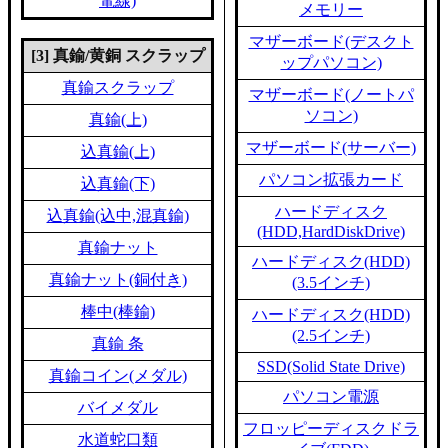
電線)
メモリー
マザーボード(デスクト
[3] 真鍮/黄銅 スクラップ
ップパソコン)
真鍮スクラップ
マザーボード(ノートパ
ソコン)
真鍮(上)
マザーボード(サーバー)
込真鍮(上)
パソコン拡張カード
込真鍮(下)
ハードディスク
込真鍮(込中,混真鍮)
(HDD,HardDiskDrive)
真鍮ナット
ハードディスク(HDD)
真鍮ナット(銅付き)
(3.5インチ)
棒中(棒鍮)
ハードディスク(HDD)
(2.5インチ)
真鍮 条
SSD(Solid State Drive)
真鍮コイン(メダル)
パソコン電源
バイメダル
フロッピーディスクドラ
水道蛇口類