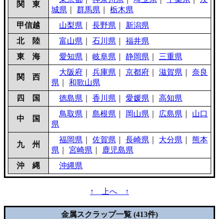
関 東
城県
｜
群馬県
｜
栃木県
甲信越
山梨県
｜
長野県
｜
新潟県
北 陸
富山県
｜
石川県
｜
福井県
東 海
愛知県
｜
岐阜県
｜
静岡県
｜
三重県
大阪府
｜
兵庫県
｜
京都府
｜
滋賀県
｜
奈良
関 西
県
｜
和歌山県
四 国
徳島県
｜
香川県
｜
愛媛県
｜
高知県
鳥取県
｜
島根県
｜
岡山県
｜
広島県
｜
山口
中 国
県
福岡県
｜
佐賀県
｜
長崎県
｜
大分県
｜
熊本
九 州
県
｜
宮崎県
｜
鹿児島県
沖 縄
沖縄県
↑ 上へ ↑
金属スクラップ一覧 (413件)