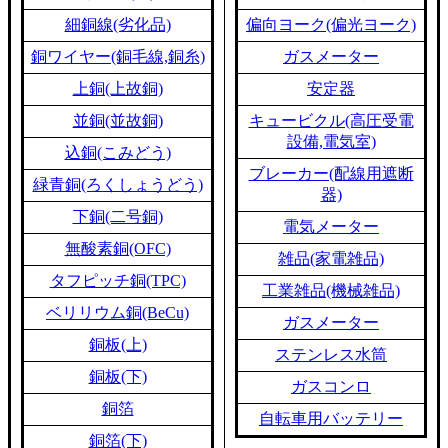
細銅線(劣化品)
偏向ヨーク(偏光ヨーク)
銅ワイヤー(銅毛線,銅糸)
ガスメーター
上銅(上故銅)
安定器
並銅(並故銅)
キュービクル(高圧受電
設備,電気室)
込銅(こみどう)
ブレーカー(配線用遮断
緑青銅(ろくしょうどう)
器)
下銅(二号銅)
電気メーター
無酸素銅(OFC)
雑品(家電雑品)
タフピッチ銅(TPC)
工業雑品(機械雑品)
ベリリウム銅(BeCu)
ガスメーター
銅板(上)
ステンレス水筒
銅板(下)
ガスコンロ
銅箔
自転車用バッテリー
銅箔(下)