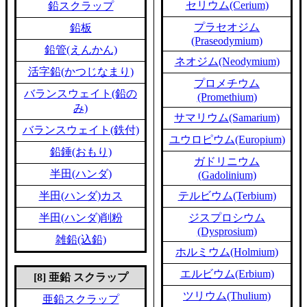
セリウム(Cerium)
鉛スクラップ
プラセオジム
鉛板
(Praseodymium)
鉛管(えんかん)
ネオジム(Neodymium)
活字鉛(かつじなまり)
プロメチウム
バランスウェイト(鉛の
(Promethium)
み)
サマリウム(Samarium)
バランスウェイト(鉄付)
ユウロピウム(Europium)
鉛錘(おもり)
ガドリニウム
半田(ハンダ)
(Gadolinium)
半田(ハンダ)カス
テルビウム(Terbium)
半田(ハンダ)削粉
ジスプロシウム
(Dysprosium)
雑鉛(込鉛)
ホルミウム(Holmium)
エルビウム(Erbium)
[8] 亜鉛 スクラップ
ツリウム(Thulium)
亜鉛スクラップ