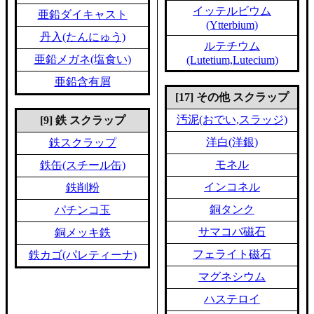
イッテルビウム
亜鉛ダイキャスト
(Ytterbium)
丹入(たんにゅう)
ルテチウム
亜鉛メガネ(塩食い)
(Lutetium,Lutecium)
亜鉛含有屑
[17] その他 スクラップ
汚泥(おでい,スラッジ)
[9] 鉄 スクラップ
洋白(洋銀)
鉄スクラップ
モネル
鉄缶(スチール缶)
インコネル
鉄削粉
銅タンク
パチンコ玉
サマコバ磁石
銅メッキ鉄
フェライト磁石
鉄カゴ(パレティーナ)
マグネシウム
ハステロイ