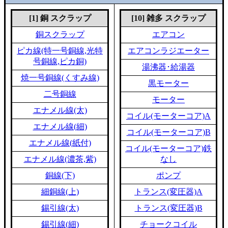
[1] 銅 スクラップ
[10] 雑多 スクラップ
銅スクラップ
エアコン
ピカ線(特一号銅線,光特
エアコンラジエーター
号銅線,ピカ銅)
湯沸器･給湯器
焼一号銅線(くすみ線)
黒モーター
二号銅線
モーター
エナメル線(太)
コイル(モーターコア)A
エナメル線(細)
コイル(モーターコア)B
エナメル線(紙付)
コイル(モーターコア)鉄
エナメル線(濃茶,紫)
なし
銅線(下)
ポンプ
細銅線(上)
トランス(変圧器)A
錫引線(太)
トランス(変圧器)B
錫引線(細)
チョークコイル