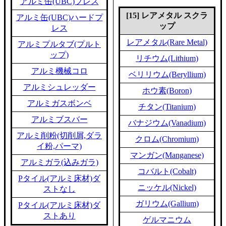
アルミ缶(UBC)プレス
[15] レアメタル スクラ
アルミ缶(UBC)ハードプ
ップ
レス
レアメタル(Rare Metal)
アルミプルタブ(プルト
ップ)
リチウム(Lithium)
アルミ機械コロ
ベリリウム(Beryllium)
アルミシュレッダー
ホウ素(Boron)
アルミガスボンベ
チタン(Titanium)
アルミブスバー
バナジウム(Vanadium)
アルミ削粉(切削屑,ダラ
クロム(Chromium)
イ粉,パーマ)
マンガン(Manganese)
アルミガラ(込みガラ)
コバルト(Cobalt)
Pタイル(アルミ床材)ダ
ニッケル(Nickel)
ストなし
ガリウム(Gallium)
Pタイル(アルミ床材)ダ
ストあり
ゲルマニウム