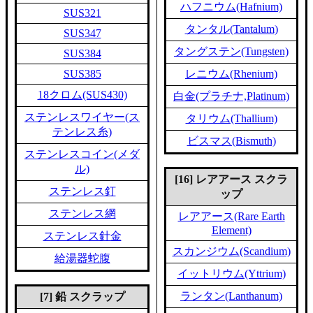
ハフニウム(Hafnium)
SUS321
タンタル(Tantalum)
SUS347
タングステン(Tungsten)
SUS384
SUS385
レニウム(Rhenium)
18クロム(SUS430)
白金(プラチナ,Platinum)
ステンレスワイヤー(ス
タリウム(Thallium)
テンレス糸)
ビスマス(Bismuth)
ステンレスコイン(メダ
ル)
[16] レアアース スクラ
ステンレス釘
ップ
ステンレス網
レアアース(Rare Earth
Element)
ステンレス針金
スカンジウム(Scandium)
給湯器蛇腹
イットリウム(Yttrium)
ランタン(Lanthanum)
[7] 鉛 スクラップ