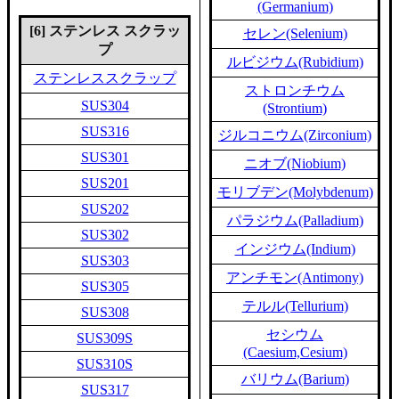
(Germanium)
[6] ステンレス スクラッ
セレン(Selenium)
プ
ルビジウム(Rubidium)
ステンレススクラップ
ストロンチウム
SUS304
(Strontium)
SUS316
ジルコニウム(Zirconium)
SUS301
ニオブ(Niobium)
SUS201
モリブデン(Molybdenum)
SUS202
パラジウム(Palladium)
SUS302
インジウム(Indium)
SUS303
アンチモン(Antimony)
SUS305
テルル(Tellurium)
SUS308
セシウム
SUS309S
(Caesium,Cesium)
SUS310S
バリウム(Barium)
SUS317