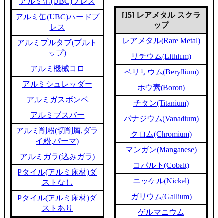
アルミ缶(UBC)プレス
[15] レアメタル スクラ
アルミ缶(UBC)ハードプ
ップ
レス
レアメタル(Rare Metal)
アルミプルタブ(プルト
ップ)
リチウム(Lithium)
アルミ機械コロ
ベリリウム(Beryllium)
アルミシュレッダー
ホウ素(Boron)
アルミガスボンベ
チタン(Titanium)
アルミブスバー
バナジウム(Vanadium)
アルミ削粉(切削屑,ダラ
クロム(Chromium)
イ粉,パーマ)
マンガン(Manganese)
アルミガラ(込みガラ)
コバルト(Cobalt)
Pタイル(アルミ床材)ダ
ニッケル(Nickel)
ストなし
ガリウム(Gallium)
Pタイル(アルミ床材)ダ
ストあり
ゲルマニウム