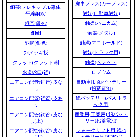
廃車プレス(カープレス)
銅帯(フレキシブル導体,
触媒(自動車触媒)
平編銅線)
触媒(ハニカム)
銅帯(銀色)
触媒(メタル)
銅網
触媒(マニホールド)
銅網(銀色)
触媒(トラック用)
銅メッキ板
触媒(ペレット)
クラッド(クラット)材
ロジウム
水道蛇口(銅)
自動車用 鉛バッテリー
エアコン配管(銅管) 皮な
(鉛蓄電池)
し
鉛バッテリー(バス,トラ
エアコン配管(銅管) 皮あ
ック用)
り
産業用(工業用) 鉛バッテ
エアコン配管(銅管) 皮な
リー(鉛蓄電池)
し(上)
フォークリフト用 鉛バ
エアコン配管(銅管) 皮な
ッテリー(鉛蓄電池)