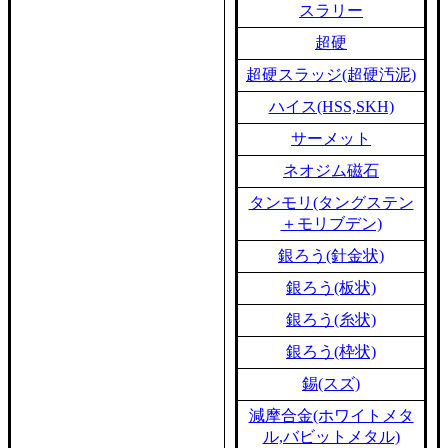
スラリー
超硬
超硬スラッジ(超硬汚泥)
ハイス(HSS,SKH)
サーメット
ネオジム磁石
タンモリ(タングステン
＋モリブデン)
銀ろう(針金状)
銀ろう(板状)
銀ろう(糸状)
銀ろう(枠状)
錫(スズ)
減摩合金(ホワイトメタ
ル,バビットメタル)