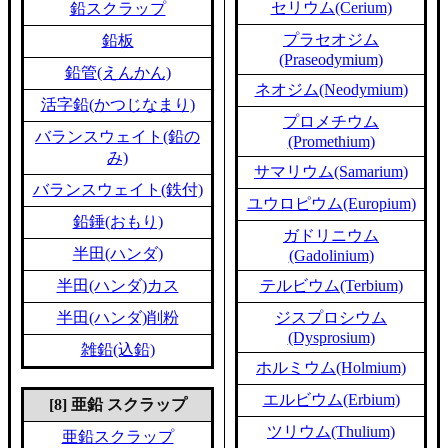
セリウム(Cerium)
鉛スクラップ
プラセオジム
鉛板
(Praseodymium)
鉛管(えんかん)
ネオジム(Neodymium)
活字鉛(かつじなまり)
プロメチウム
バランスウェイト(鉛の
(Promethium)
み)
サマリウム(Samarium)
バランスウェイト(鉄付)
ユウロピウム(Europium)
鉛錘(おもり)
ガドリニウム
半田(ハンダ)
(Gadolinium)
半田(ハンダ)カス
テルビウム(Terbium)
半田(ハンダ)削粉
ジスプロシウム
(Dysprosium)
雑鉛(込鉛)
ホルミウム(Holmium)
エルビウム(Erbium)
[8] 亜鉛 スクラップ
ツリウム(Thulium)
亜鉛スクラップ