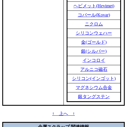
ヘビメット(Hevimet)
コバール(Kovar)
ニクロム
シリコンウェハー
金(ゴールド)
銀(シルバー)
インコロイ
アルニコ磁石
シリコン(インゴット)
マグネシウム合金
銀タングステン
↑ 上へ ↑
金属スクラップ 関連情報