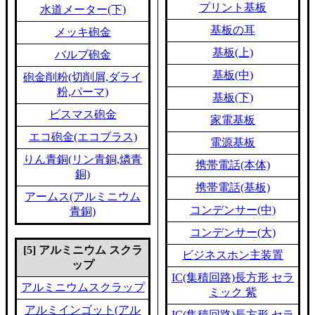
プリント基板
水道メーター(下)
基板の耳
メッキ砲金
基板(上)
バルブ砲金
基板(中)
砲金削粉(切削屑,ダライ
粉,パーマ)
基板(下)
ビスマス砲金
家電基板
エコ砲金(エコブラス)
電源基板
りん青銅(リン青銅,燐青
携帯電話(本体)
銅)
携帯電話(基板)
アームス(アルミニウム
コンデンサー(中)
青銅)
コンデンサー(大)
[5] アルミニウム スクラ
ビジネスホン主装置
ップ
IC(集積回路)長方形 セラ
アルミニウムスクラップ
ミック 紫
アルミインゴット(アル
IC(集積回路)長方形 セラ