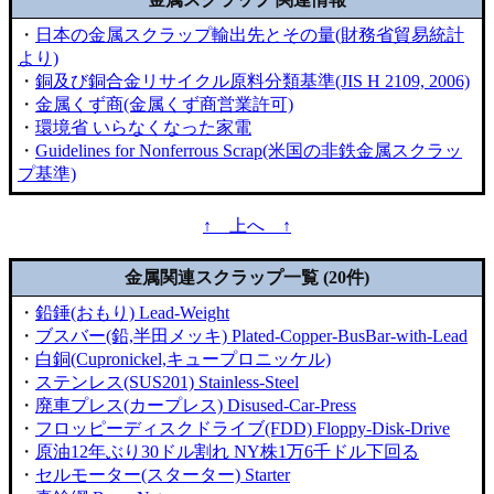
・
日本の金属スクラップ輸出先とその量(財務省貿易統計
より)
・
銅及び銅合金リサイクル原料分類基準(JIS H 2109, 2006)
・
金属くず商(金属くず商営業許可)
・
環境省 いらなくなった家電
・
Guidelines for Nonferrous Scrap(米国の非鉄金属スクラッ
プ基準)
↑ 上へ ↑
金属関連スクラップ一覧 (20件)
・
鉛錘(おもり) Lead-Weight
・
ブスバー(鉛,半田メッキ) Plated-Copper-BusBar-with-Lead
・
白銅(Cupronickel,キュープロニッケル)
・
ステンレス(SUS201) Stainless-Steel
・
廃車プレス(カープレス) Disused-Car-Press
・
フロッピーディスクドライブ(FDD) Floppy-Disk-Drive
・
原油12年ぶり30ドル割れ NY株1万6千ドル下回る
・
セルモーター(スターター) Starter