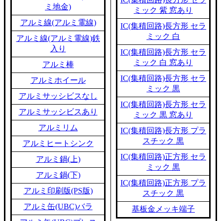
ミ地金)
ミック 紫 窓あり
アルミ線(アルミ電線)
IC(集積回路)長方形 セラ
ミック 白
アルミ線(アルミ電線)鉄
入り
IC(集積回路)長方形 セラ
ミック 白 窓あり
アルミ棒
IC(集積回路)長方形 セラ
アルミホイール
ミック 黒
アルミサッシビスなし
IC(集積回路)長方形 セラ
アルミサッシビスあり
ミック 黒 窓あり
アルミリム
IC(集積回路)長方形 プラ
スチック 黒
アルミヒートシンク
IC(集積回路)正方形 セラ
アルミ鍋(上)
ミック 黒
アルミ鍋(下)
IC(集積回路)正方形 プラ
アルミ印刷版(PS版)
スチック 黒
アルミ缶(UBC)バラ
基板金メッキ端子