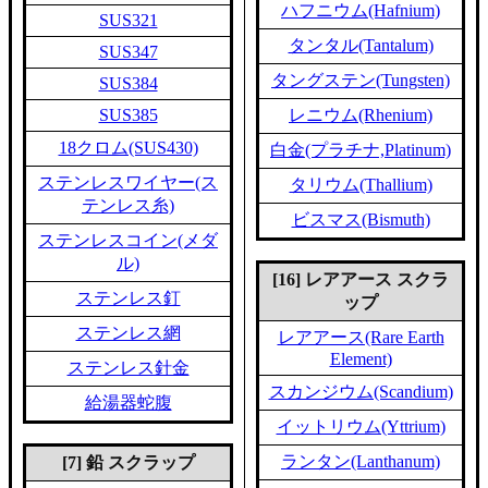
ハフニウム(Hafnium)
SUS321
タンタル(Tantalum)
SUS347
タングステン(Tungsten)
SUS384
SUS385
レニウム(Rhenium)
18クロム(SUS430)
白金(プラチナ,Platinum)
ステンレスワイヤー(ス
タリウム(Thallium)
テンレス糸)
ビスマス(Bismuth)
ステンレスコイン(メダ
ル)
[16] レアアース スクラ
ステンレス釘
ップ
ステンレス網
レアアース(Rare Earth
Element)
ステンレス針金
スカンジウム(Scandium)
給湯器蛇腹
イットリウム(Yttrium)
ランタン(Lanthanum)
[7] 鉛 スクラップ