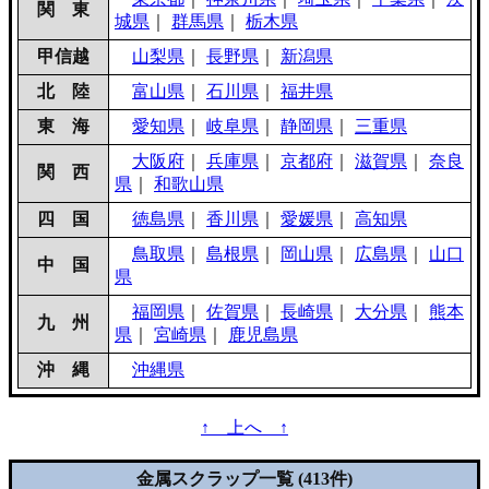
関 東
城県
｜
群馬県
｜
栃木県
甲信越
山梨県
｜
長野県
｜
新潟県
北 陸
富山県
｜
石川県
｜
福井県
東 海
愛知県
｜
岐阜県
｜
静岡県
｜
三重県
大阪府
｜
兵庫県
｜
京都府
｜
滋賀県
｜
奈良
関 西
県
｜
和歌山県
四 国
徳島県
｜
香川県
｜
愛媛県
｜
高知県
鳥取県
｜
島根県
｜
岡山県
｜
広島県
｜
山口
中 国
県
福岡県
｜
佐賀県
｜
長崎県
｜
大分県
｜
熊本
九 州
県
｜
宮崎県
｜
鹿児島県
沖 縄
沖縄県
↑ 上へ ↑
金属スクラップ一覧 (413件)