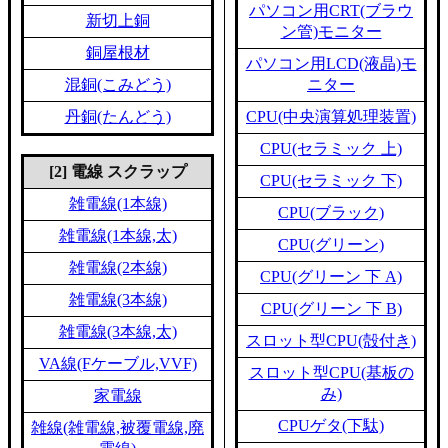
パソコン用CRT(ブラウ
新切上銅
ン管)モニター
銅屋根材
パソコン用LCD(液晶)モ
混銅(こみどう)
ニター
丹銅(たんどう)
CPU(中央演算処理装置)
CPU(セラミック 上)
[2] 電線 スクラップ
CPU(セラミック 下)
雑電線(1本線)
CPU(ブラック)
雑電線(1本線,太)
CPU(グリーン)
雑電線(2本線)
CPU(グリーン 下 A)
雑電線(3本線)
CPU(グリーン 下 B)
雑電線(3本線,太)
スロット型CPU(殻付き)
VA線(Fケーブル,VVF)
スロット型CPU(基板の
み)
家電線
CPUゲタ(下駄)
雑線(雑電線,被覆電線,廃