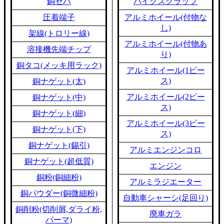
銅セパ
バイクスクラップ
圧着端子
アルミホイール(付物な
し)
架線(トロリー線)
アルミホイール(付物あ
溶接機先端チップ
り)
銅タコ(メッキ用ラック)
アルミホイール(1ピー
ス)
銅ナゲット(太)
アルミホイール(2ピー
銅ナゲット(中)
ス)
銅ナゲット(細)
アルミホイール(3ピー
銅ナゲット(下)
ス)
銅ナゲット(錫引)
アルミエンジンコロ
銅ナゲット(超低質)
エンジン
銅粉(銅細粉)
アルミラジエーター
銅パウダー(銅微細粉)
自動車シャーシ(足回り)
銅削粉(切削屑,ダライ粉,
廃車ガラ
パーマ)