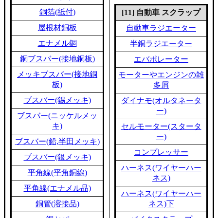
銅箔(紙付)
[11] 自動車 スクラップ
屋根材銅板
自動車ラジエーター
エナメル銅
半銅ラジエーター
銅ブスバー(接地銅板)
エバポレーター
メッキブスバー(接地銅
モーターやエンジンの雑
板)
多屑
ブスバー(錫メッキ)
ダイナモ(オルタネータ
ー)
ブスバー(ニッケルメッ
キ)
セルモーター(スタータ
ー)
ブスバー(鉛,半田メッキ)
コンプレッサー
ブスバー(銀メッキ)
ハーネス(ワイヤーハー
平角線(平角銅線)
ネス)
平角線(エナメル品)
ハーネス(ワイヤーハー
銅管(溶接品)
ネス)下