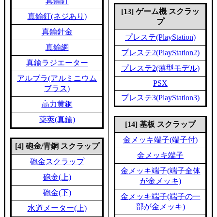
真鍮釘
[13] ゲーム機 スクラッ
真鍮釘(ネジあり)
プ
真鍮針金
プレステ(PlayStation)
真鍮網
プレステ2(PlayStation2)
真鍮ラジエーター
プレステ2(薄型モデル)
アルブラ(アルミニウム
PSX
ブラス)
プレステ3(PlayStation3)
高力黄銅
薬莢(真鍮)
[14] 基板 スクラップ
金メッキ端子(端子付)
[4] 砲金/青銅 スクラップ
金メッキ端子
砲金スクラップ
金メッキ端子(端子全体
砲金(上)
が金メッキ)
砲金(下)
金メッキ端子(端子の一
部が金メッキ)
水道メーター(上)