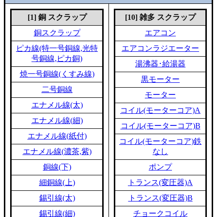
[1] 銅 スクラップ
[10] 雑多 スクラップ
銅スクラップ
エアコン
ピカ線(特一号銅線,光特
エアコンラジエーター
号銅線,ピカ銅)
湯沸器･給湯器
焼一号銅線(くすみ線)
黒モーター
二号銅線
モーター
エナメル線(太)
コイル(モーターコア)A
エナメル線(細)
コイル(モーターコア)B
エナメル線(紙付)
コイル(モーターコア)鉄
エナメル線(濃茶,紫)
なし
銅線(下)
ポンプ
細銅線(上)
トランス(変圧器)A
錫引線(太)
トランス(変圧器)B
錫引線(細)
チョークコイル