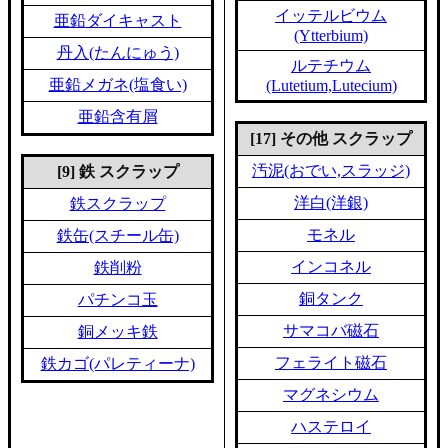
イッテルビウム
亜鉛ダイキャスト
(Ytterbium)
丹入(たんにゅう)
ルテチウム
亜鉛メガネ(塩食い)
(Lutetium,Lutecium)
亜鉛含有屑
[17] その他 スクラップ
汚泥(おでい,スラッジ)
[9] 鉄 スクラップ
洋白(洋銀)
鉄スクラップ
モネル
鉄缶(スチール缶)
インコネル
鉄削粉
銅タンク
パチンコ玉
サマコバ磁石
銅メッキ鉄
フェライト磁石
鉄カゴ(パレティーナ)
マグネシウム
ハステロイ