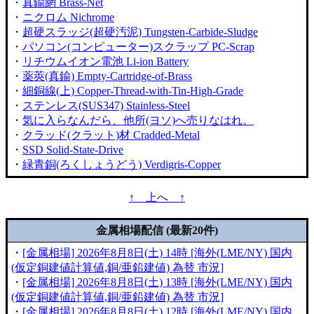
・
真鍮網 Brass-Net
・
ニクロム Nichrome
・
超硬スラッジ(超硬汚泥) Tungsten-Carbide-Sludge
・
パソコン(コンピューター)スクラップ PC-Scrap
・
リチウムイオン電池 Li-ion Battery
・
薬莢(真鍮) Empty-Cartridge-of-Brass
・
細銅線(上) Copper-Thread-with-Tin-High-Grade
・
ステンレス(SUS347) Stainless-Steel
・
気に入らなんだら、他所(ヨソ)へ売りなはれ。
・
クラッド(クラット)材 Cradded-Metal
・
SSD Solid-State-Drive
・
緑青銅(ろくしょうどう) Verdigris-Copper
↑ 上へ ↑
金属相場配信 (最新20件)
・
[金属相場] 2026年8月8日(土) 14時 [海外(LME/NY) 国内
(仮定銅建値計算値,銅/亜鉛建値) 為替 市況]
・
[金属相場] 2026年8月8日(土) 13時 [海外(LME/NY) 国内
(仮定銅建値計算値,銅/亜鉛建値) 為替 市況]
・
[金属相場] 2026年8月8日(土) 12時 [海外(LME/NY) 国内