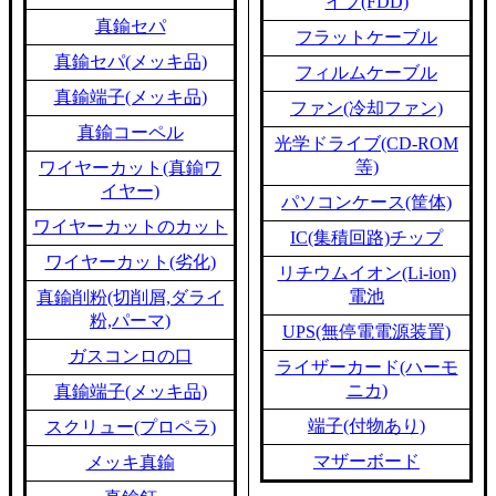
イブ(FDD)
真鍮セパ
フラットケーブル
真鍮セパ(メッキ品)
フィルムケーブル
真鍮端子(メッキ品)
ファン(冷却ファン)
真鍮コーペル
光学ドライブ(CD-ROM
等)
ワイヤーカット(真鍮ワ
イヤー)
パソコンケース(筐体)
ワイヤーカットのカット
IC(集積回路)チップ
ワイヤーカット(劣化)
リチウムイオン(Li-ion)
電池
真鍮削粉(切削屑,ダライ
粉,パーマ)
UPS(無停電電源装置)
ガスコンロの口
ライザーカード(ハーモ
ニカ)
真鍮端子(メッキ品)
端子(付物あり)
スクリュー(プロペラ)
マザーボード
メッキ真鍮