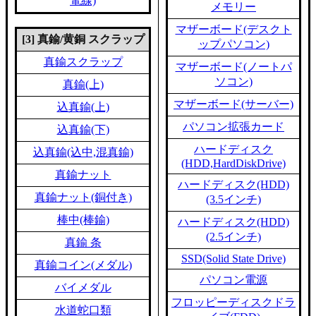
電線)
メモリー
マザーボード(デスクト
[3] 真鍮/黄銅 スクラップ
ップパソコン)
真鍮スクラップ
マザーボード(ノートパ
ソコン)
真鍮(上)
マザーボード(サーバー)
込真鍮(上)
パソコン拡張カード
込真鍮(下)
ハードディスク
込真鍮(込中,混真鍮)
(HDD,HardDiskDrive)
真鍮ナット
ハードディスク(HDD)
真鍮ナット(銅付き)
(3.5インチ)
棒中(棒鍮)
ハードディスク(HDD)
(2.5インチ)
真鍮 条
SSD(Solid State Drive)
真鍮コイン(メダル)
パソコン電源
バイメダル
フロッピーディスクドラ
水道蛇口類