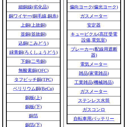
細銅線(劣化品)
偏向ヨーク(偏光ヨーク)
銅ワイヤー(銅毛線,銅糸)
ガスメーター
上銅(上故銅)
安定器
並銅(並故銅)
キュービクル(高圧受電
設備,電気室)
込銅(こみどう)
ブレーカー(配線用遮断
緑青銅(ろくしょうどう)
器)
下銅(二号銅)
電気メーター
無酸素銅(OFC)
雑品(家電雑品)
タフピッチ銅(TPC)
工業雑品(機械雑品)
ベリリウム銅(BeCu)
ガスメーター
銅板(上)
ステンレス水筒
銅板(下)
ガスコンロ
銅箔
自転車用バッテリー
銅箔(下)