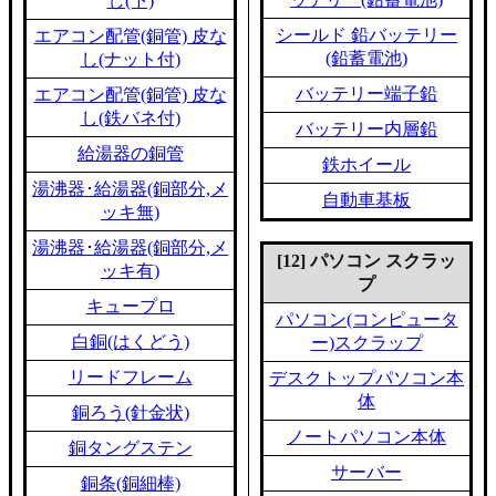
し(下)
シールド 鉛バッテリー
エアコン配管(銅管) 皮な
(鉛蓄電池)
し(ナット付)
バッテリー端子鉛
エアコン配管(銅管) 皮な
し(鉄バネ付)
バッテリー内層鉛
給湯器の銅管
鉄ホイール
湯沸器･給湯器(銅部分,メ
自動車基板
ッキ無)
湯沸器･給湯器(銅部分,メ
[12] パソコン スクラッ
ッキ有)
プ
キュープロ
パソコン(コンピュータ
白銅(はくどう)
ー)スクラップ
リードフレーム
デスクトップパソコン本
体
銅ろう(針金状)
ノートパソコン本体
銅タングステン
サーバー
銅条(銅細棒)