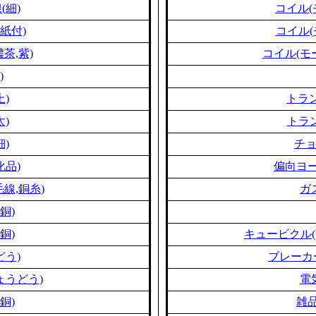
(細)
コイル(
紙付)
コイル(
茶,紫)
コイル(モ
)
上)
トラン
太)
トラン
細)
チ
化品)
偏向ヨー
線,銅糸)
ガ
銅)
銅)
キュービクル(
どう)
ブレーカ
ょうどう)
電
銅)
雑品