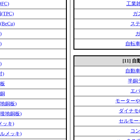
FC)
工業雑
TPC)
ガ
eCu)
ス
)
)
自転
[11]
)
自動
付)
半銅
板
エ
銅
モーター
地銅板)
ダイナモ
接地銅板)
セルモー
メッキ)
コ
ルメッキ)