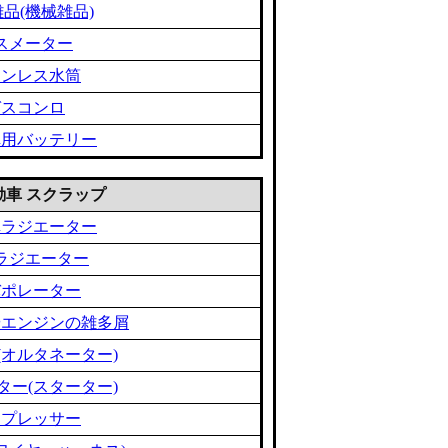
品(機械雑品)
スメーター
テンレス水筒
ガスコンロ
車用バッテリー
 自動車 スクラップ
車ラジエーター
ラジエーター
バポレーター
やエンジンの雑多屑
(オルタネーター)
ター(スターター)
ンプレッサー