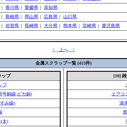
｜
香川県
｜
愛媛県
｜
高知県
｜
島根県
｜
岡山県
｜
広島県
｜
山口県
｜
佐賀県
｜
長崎県
｜
大分県
｜
熊本県
｜
宮崎県
｜
鹿児島県
↑ 上へ ↑
金属スクラップ一覧 (413件)
クラップ
[10]
ップ
特号銅線,ピカ銅)
エアコ
すみ線)
湯
線
(太)