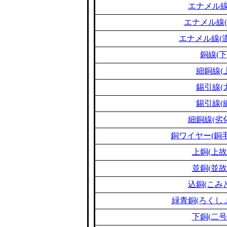
エナメル線
エナメル線(
エナメル線(濃
銅線(下
細銅線(
錫引線(
錫引線(
細銅線(劣
銅ワイヤー(銅毛
上銅(上故
並銅(並故
込銅(こみ
緑青銅(ろくし
下銅(二号