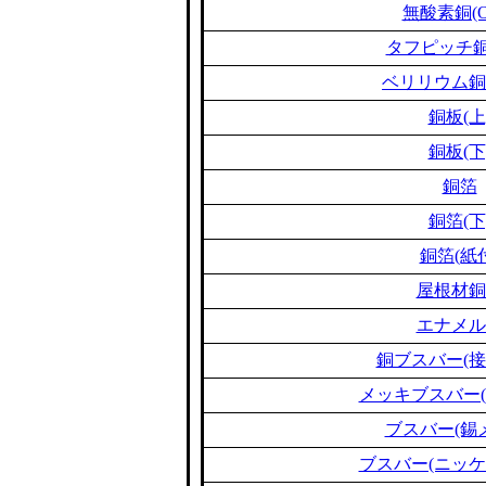
無酸素銅(O
タフピッチ銅(
ベリリウム銅(B
銅板(上
銅板(下
銅箔
銅箔(下
銅箔(紙
屋根材銅
エナメル
銅ブスバー(接
メッキブスバー(
ブスバー(錫
ブスバー(ニッケ