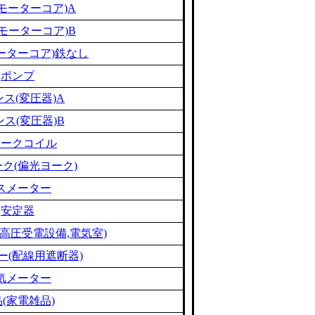
モーターコア)A
モーターコア)B
ーターコア)鉄なし
ポンプ
ス(変圧器)A
ス(変圧器)B
ョークコイル
ク(偏光ヨーク)
スメーター
安定器
高圧受電設備,電気室)
ー(配線用遮断器)
気メーター
(家電雑品)