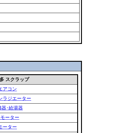
 雑多 スクラップ
エアコン
ンラジエーター
沸器･給湯器
黒モーター
モーター