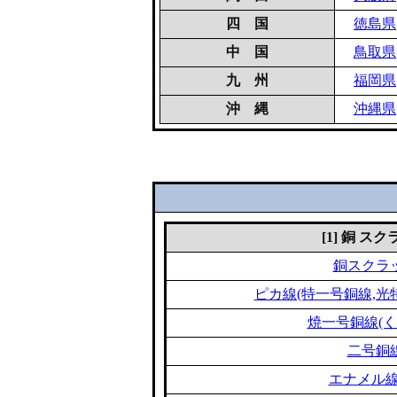
四 国
徳島県
中 国
鳥取県
九 州
福岡県
沖 縄
沖縄県
[1] 銅 ス
銅スクラ
ピカ線(特一号銅線,光
焼一号銅線(く
二号銅
エナメル線