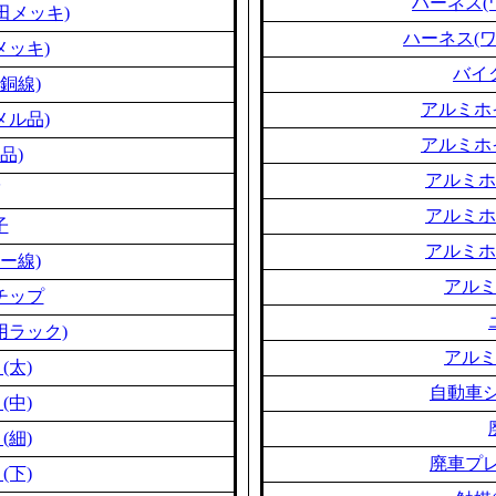
ハーネス(
田メッキ)
ハーネス(
メッキ)
バイ
銅線)
アルミホ
メル品)
アルミホ
品)
アルミホ
アルミホ
子
アルミホ
ー線)
アル
チップ
用ラック)
アル
(太)
自動車シ
(中)
(細)
廃車プレ
(下)