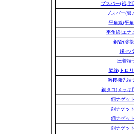
ブスバー(鉛,半
ブスバー(銀
平角線(平角
平角線(エナ
銅管(溶接
銅セパ
圧着端
架線(トロリ
溶接機先端
銅タコ(メッキ
銅ナゲット
銅ナゲット
銅ナゲット
銅ナゲット