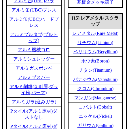
アルミ缶(UBC)バラ
基板金メッキ端子
アルミ缶(UBC)プレス
[15] レアメタル スクラ
アルミ缶(UBC)ハードプ
ップ
レス
レアメタル(Rare Metal)
アルミプルタブ(プルト
ップ)
リチウム(Lithium)
アルミ機械コロ
ベリリウム(Beryllium)
アルミシュレッダー
ホウ素(Boron)
アルミガスボンベ
チタン(Titanium)
アルミブスバー
バナジウム(Vanadium)
アルミ削粉(切削屑,ダラ
クロム(Chromium)
イ粉,パーマ)
マンガン(Manganese)
アルミガラ(込みガラ)
コバルト(Cobalt)
Pタイル(アルミ床材)ダ
ニッケル(Nickel)
ストなし
ガリウム(Gallium)
Pタイル(アルミ床材)ダ