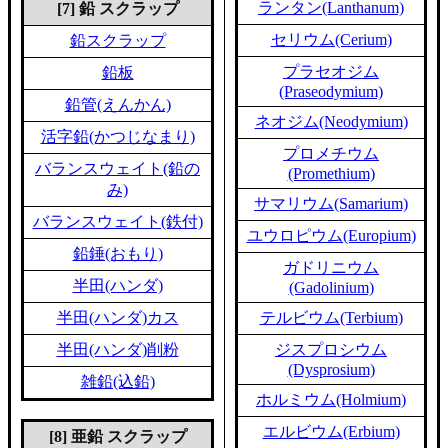
ランタン(Lanthanum)
[7] 鉛 スクラップ
セリウム(Cerium)
鉛スクラップ
プラセオジム
鉛板
(Praseodymium)
鉛管(えんかん)
ネオジム(Neodymium)
活字鉛(かつじなまり)
プロメチウム
バランスウェイト(鉛の
(Promethium)
み)
サマリウム(Samarium)
バランスウェイト(鉄付)
ユウロピウム(Europium)
鉛錘(おもり)
ガドリニウム
半田(ハンダ)
(Gadolinium)
半田(ハンダ)カス
テルビウム(Terbium)
半田(ハンダ)削粉
ジスプロシウム
(Dysprosium)
雑鉛(込鉛)
ホルミウム(Holmium)
エルビウム(Erbium)
[8] 亜鉛 スクラップ