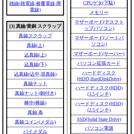
CPUゲタ(下駄)
雑線(雑電線,被覆電線,廃
電線)
メモリー
マザーボード(デスクト
[3] 真鍮/黄銅 スクラップ
ップパソコン)
真鍮スクラップ
マザーボード(ノートパ
ソコン)
真鍮(上)
マザーボード(サーバー)
込真鍮(上)
パソコン拡張カード
込真鍮(下)
ハードディスク
込真鍮(込中,混真鍮)
(HDD,HardDiskDrive)
真鍮ナット
ハードディスク(HDD)
真鍮ナット(銅付き)
(3.5インチ)
棒中(棒鍮)
ハードディスク(HDD)
(2.5インチ)
真鍮 条
SSD(Solid State Drive)
真鍮コイン(メダル)
パソコン電源
バイメダル