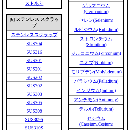
ストあり
ゲルマニウム
(Germanium)
[6] ステンレス スクラッ
セレン(Selenium)
プ
ルビジウム(Rubidium)
ステンレススクラップ
ストロンチウム
SUS304
(Strontium)
SUS316
ジルコニウム(Zirconium)
SUS301
ニオブ(Niobium)
SUS201
モリブデン(Molybdenum)
SUS202
パラジウム(Palladium)
SUS302
インジウム(Indium)
SUS303
アンチモン(Antimony)
SUS305
テルル(Tellurium)
SUS308
セシウム
SUS309S
(Caesium,Cesium)
SUS310S