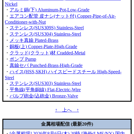
Nickel
・
アルミ鍋(下) Aluminum-Pot-Low-Grade
・
エアコン配管 皮ナシ(ナット付) Copper-Pipe-of-Air-
Conditioner-with-Nut
・
ステンレス(SUS309S) Stainless-Steel
・
ステンレス(SUS304) Stainless-Steel
・
メッキ真鍮 Plated-Brass
・
銅板(上) Copper-Plate-High-Grade
・
クラッド(クラット)材 Cradded-Metal
・
ポンプ Pump
・
真鍮セパ Punched-Brass-High-Grade
・
ハイス(HSS,SKH) ハイスピードスチール High-Speed-
Steel
・
ステンレス(SUS303) Stainless-Steel
・
平角線(平角銅線) Flat-Electric-Wire
・
バルブ砲金(込砲金) Bronze-Valve
↑ 上へ ↑
金属相場配信 (最新20件)
・
[金属相場] 2026年8月6日(木) 20時 [海外(LME/NY) 国内