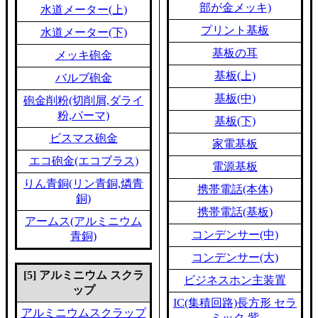
部が金メッキ)
水道メーター(上)
プリント基板
水道メーター(下)
基板の耳
メッキ砲金
基板(上)
バルブ砲金
基板(中)
砲金削粉(切削屑,ダライ
粉,パーマ)
基板(下)
ビスマス砲金
家電基板
エコ砲金(エコブラス)
電源基板
りん青銅(リン青銅,燐青
携帯電話(本体)
銅)
携帯電話(基板)
アームス(アルミニウム
コンデンサー(中)
青銅)
コンデンサー(大)
[5] アルミニウム スクラ
ビジネスホン主装置
ップ
IC(集積回路)長方形 セラ
アルミニウムスクラップ
ミック 紫