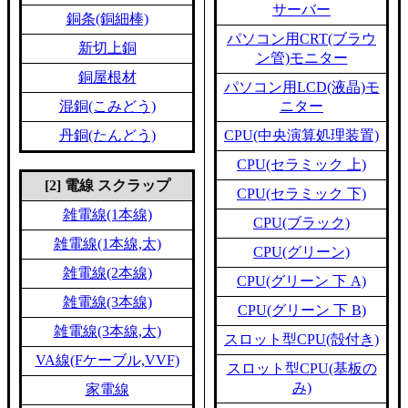
サーバー
銅条(銅細棒)
パソコン用CRT(ブラウ
新切上銅
ン管)モニター
銅屋根材
パソコン用LCD(液晶)モ
混銅(こみどう)
ニター
丹銅(たんどう)
CPU(中央演算処理装置)
CPU(セラミック 上)
[2] 電線 スクラップ
CPU(セラミック 下)
雑電線(1本線)
CPU(ブラック)
雑電線(1本線,太)
CPU(グリーン)
雑電線(2本線)
CPU(グリーン 下 A)
雑電線(3本線)
CPU(グリーン 下 B)
雑電線(3本線,太)
スロット型CPU(殻付き)
VA線(Fケーブル,VVF)
スロット型CPU(基板の
み)
家電線