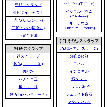
ツリウム(Thulium)
亜鉛スクラップ
イッテルビウム
亜鉛ダイキャスト
(Ytterbium)
丹入(たんにゅう)
ルテチウム
亜鉛メガネ(塩食い)
(Lutetium,Lutecium)
亜鉛含有屑
[17] その他 スクラップ
汚泥(おでい,スラッジ)
[9] 鉄 スクラップ
洋白(洋銀)
鉄スクラップ
モネル
鉄缶(スチール缶)
インコネル
鉄削粉
銅タンク
パチンコ玉
サマコバ磁石
銅メッキ鉄
フェライト磁石
鉄カゴ(パレティーナ)
マグネシウム