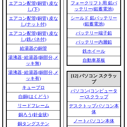
フォークリフト用 鉛バ
エアコン配管(銅管) 皮な
ッテリー(鉛蓄電池)
し(下)
シールド 鉛バッテリー
エアコン配管(銅管) 皮な
(鉛蓄電池)
し(ナット付)
バッテリー端子鉛
エアコン配管(銅管) 皮な
し(鉄バネ付)
バッテリー内層鉛
給湯器の銅管
鉄ホイール
湯沸器･給湯器(銅部分,メ
自動車基板
ッキ無)
湯沸器･給湯器(銅部分,メ
[12] パソコン スクラッ
ッキ有)
プ
キュープロ
パソコン(コンピュータ
白銅(はくどう)
ー)スクラップ
リードフレーム
デスクトップパソコン本
体
銅ろう(針金状)
ノートパソコン本体
銅タングステン