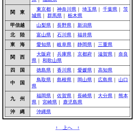
東京都
｜
神奈川県
｜
埼玉県
｜
千葉県
｜
茨
関 東
城県
｜
群馬県
｜
栃木県
甲信越
山梨県
｜
長野県
｜
新潟県
北 陸
富山県
｜
石川県
｜
福井県
東 海
愛知県
｜
岐阜県
｜
静岡県
｜
三重県
大阪府
｜
兵庫県
｜
京都府
｜
滋賀県
｜
奈良
関 西
県
｜
和歌山県
四 国
徳島県
｜
香川県
｜
愛媛県
｜
高知県
鳥取県
｜
島根県
｜
岡山県
｜
広島県
｜
山口
中 国
県
福岡県
｜
佐賀県
｜
長崎県
｜
大分県
｜
熊本
九 州
県
｜
宮崎県
｜
鹿児島県
沖 縄
沖縄県
↑ 上へ ↑