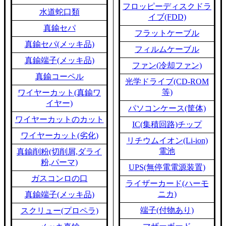
フロッピーディスクドラ
水道蛇口類
イブ(FDD)
真鍮セパ
フラットケーブル
真鍮セパ(メッキ品)
フィルムケーブル
真鍮端子(メッキ品)
ファン(冷却ファン)
真鍮コーペル
光学ドライブ(CD-ROM
等)
ワイヤーカット(真鍮ワ
イヤー)
パソコンケース(筐体)
ワイヤーカットのカット
IC(集積回路)チップ
ワイヤーカット(劣化)
リチウムイオン(Li-ion)
電池
真鍮削粉(切削屑,ダライ
粉,パーマ)
UPS(無停電電源装置)
ガスコンロの口
ライザーカード(ハーモ
ニカ)
真鍮端子(メッキ品)
端子(付物あり)
スクリュー(プロペラ)