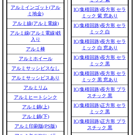
アルミインゴット(アル
IC(集積回路)長方形 セラ
ミ地金)
ミック 紫 窓あり
アルミ線(アルミ電線)
IC(集積回路)長方形 セラ
ミック 白
アルミ線(アルミ電線)鉄
入り
IC(集積回路)長方形 セラ
ミック 白 窓あり
アルミ棒
IC(集積回路)長方形 セラ
アルミホイール
ミック 黒
アルミサッシビスなし
IC(集積回路)長方形 セラ
アルミサッシビスあり
ミック 黒 窓あり
アルミリム
IC(集積回路)長方形 プラ
スチック 黒
アルミヒートシンク
IC(集積回路)正方形 セラ
アルミ鍋(上)
ミック 黒
アルミ鍋(下)
IC(集積回路)正方形 プラ
アルミ印刷版(PS版)
スチック 黒