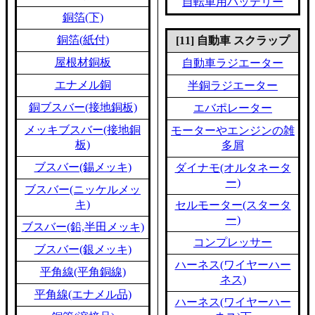
自転車用バッテリー
銅箔(下)
銅箔(紙付)
[11] 自動車 スクラップ
屋根材銅板
自動車ラジエーター
エナメル銅
半銅ラジエーター
銅ブスバー(接地銅板)
エバポレーター
メッキブスバー(接地銅
モーターやエンジンの雑
板)
多屑
ブスバー(錫メッキ)
ダイナモ(オルタネータ
ー)
ブスバー(ニッケルメッ
キ)
セルモーター(スタータ
ー)
ブスバー(鉛,半田メッキ)
コンプレッサー
ブスバー(銀メッキ)
ハーネス(ワイヤーハー
平角線(平角銅線)
ネス)
平角線(エナメル品)
ハーネス(ワイヤーハー