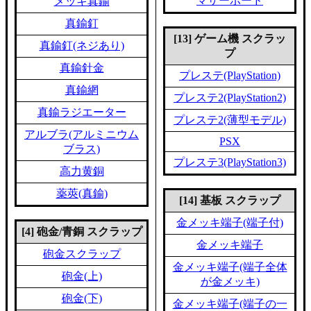
マザーボード
メッキ真鍮
真鍮釘
[13] ゲーム機 スクラッ
真鍮釘(ネジあり)
プ
真鍮針金
プレステ(PlayStation)
真鍮網
プレステ2(PlayStation2)
真鍮ラジエーター
プレステ2(薄型モデル)
アルブラ(アルミニウム
PSX
ブラス)
プレステ3(PlayStation3)
高力黄銅
薬莢(真鍮)
[14] 基板 スクラップ
金メッキ端子(端子付)
[4] 砲金/青銅 スクラップ
金メッキ端子
砲金スクラップ
金メッキ端子(端子全体
砲金(上)
が金メッキ)
砲金(下)
金メッキ端子(端子の一