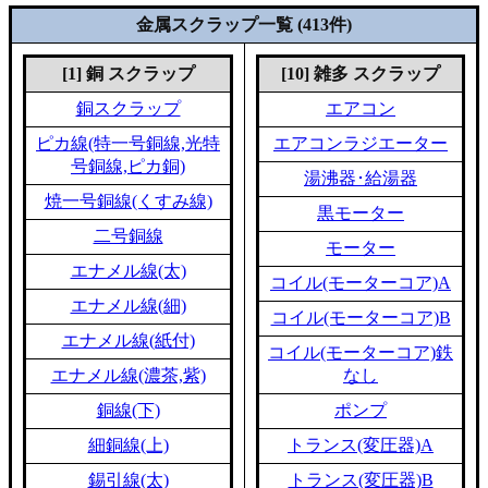
金属スクラップ一覧 (413件)
[1] 銅 スクラップ
[10] 雑多 スクラップ
銅スクラップ
エアコン
ピカ線(特一号銅線,光特
エアコンラジエーター
号銅線,ピカ銅)
湯沸器･給湯器
焼一号銅線(くすみ線)
黒モーター
二号銅線
モーター
エナメル線(太)
コイル(モーターコア)A
エナメル線(細)
コイル(モーターコア)B
エナメル線(紙付)
コイル(モーターコア)鉄
エナメル線(濃茶,紫)
なし
銅線(下)
ポンプ
細銅線(上)
トランス(変圧器)A
錫引線(太)
トランス(変圧器)B