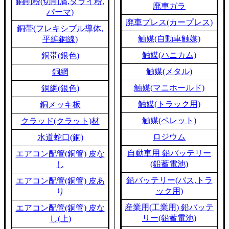
銅削粉(切削屑,ダライ粉,
廃車ガラ
パーマ)
廃車プレス(カープレス)
銅帯(フレキシブル導体,
触媒(自動車触媒)
平編銅線)
触媒(ハニカム)
銅帯(銀色)
触媒(メタル)
銅網
触媒(マニホールド)
銅網(銀色)
触媒(トラック用)
銅メッキ板
触媒(ペレット)
クラッド(クラット)材
ロジウム
水道蛇口(銅)
自動車用 鉛バッテリー
エアコン配管(銅管) 皮な
(鉛蓄電池)
し
鉛バッテリー(バス,トラ
エアコン配管(銅管) 皮あ
ック用)
り
産業用(工業用) 鉛バッテ
エアコン配管(銅管) 皮な
リー(鉛蓄電池)
し(上)