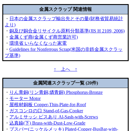
金属スクラップ 関連情報
・
日本の金属スクラップ輸出先とその量(財務省貿易統計
より)
・
銅及び銅合金リサイクル原料分類基準(JIS H 2109, 2006)
・
金属くず商(金属くず商営業許可)
・
環境省 いらなくなった家電
・
Guidelines for Nonferrous Scrap(米国の非鉄金属スクラッ
プ基準)
↑ 上へ ↑
金属関連スクラップ一覧 (20件)
・
りん青銅(リン青銅,燐青銅) Phosphorus-Bronze
・
モーター Motor
・
屋根材銅板 Copper-Thin-Plate-for-Roof
・
ガスコンロの口 Stand-of-Gas-Cooker
・
アルミサッシ ビスあり Al-Sash-with-Screws
・
込真鍮(下) Brass-with-Dust-Low-Grade
・
ブスバー(ニッケルメッキ) Plated-Copper-BusBar-with-