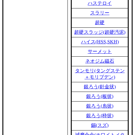
ハステロイ
スラリー
超硬
超硬スラッジ(超硬汚泥)
ハイス(HSS,SKH)
サーメット
ネオジム磁石
タンモリ(タングステン
＋モリブデン)
銀ろう(針金状)
銀ろう(板状)
銀ろう(糸状)
銀ろう(枠状)
錫(スズ)
減摩合金(ホワイトメタ