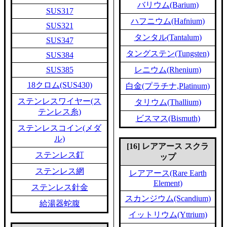
バリウム(Barium)
SUS317
ハフニウム(Hafnium)
SUS321
タンタル(Tantalum)
SUS347
タングステン(Tungsten)
SUS384
SUS385
レニウム(Rhenium)
18クロム(SUS430)
白金(プラチナ,Platinum)
ステンレスワイヤー(ス
タリウム(Thallium)
テンレス糸)
ビスマス(Bismuth)
ステンレスコイン(メダ
ル)
[16] レアアース スクラ
ステンレス釘
ップ
ステンレス網
レアアース(Rare Earth
Element)
ステンレス針金
スカンジウム(Scandium)
給湯器蛇腹
イットリウム(Yttrium)