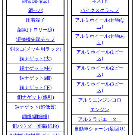
銅管(溶接品)
ネス)下
銅セパ
バイクスクラップ
圧着端子
アルミホイール(付物な
し)
架線(トロリー線)
アルミホイール(付物あ
溶接機先端チップ
り)
銅タコ(メッキ用ラック)
アルミホイール(1ピー
ス)
銅ナゲット(太)
アルミホイール(2ピー
銅ナゲット(中)
ス)
銅ナゲット(細)
アルミホイール(3ピー
銅ナゲット(下)
ス)
銅ナゲット(錫引)
アルミエンジンコロ
銅ナゲット(超低質)
エンジン
銅粉(銅細粉)
アルミラジエーター
銅パウダー(銅微細粉)
自動車シャーシ(足回り)