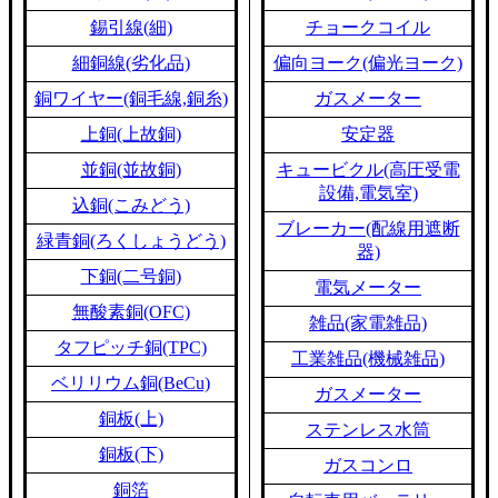
錫引線(細)
チョークコイル
細銅線(劣化品)
偏向ヨーク(偏光ヨーク)
銅ワイヤー(銅毛線,銅糸)
ガスメーター
上銅(上故銅)
安定器
並銅(並故銅)
キュービクル(高圧受電
設備,電気室)
込銅(こみどう)
ブレーカー(配線用遮断
緑青銅(ろくしょうどう)
器)
下銅(二号銅)
電気メーター
無酸素銅(OFC)
雑品(家電雑品)
タフピッチ銅(TPC)
工業雑品(機械雑品)
ベリリウム銅(BeCu)
ガスメーター
銅板(上)
ステンレス水筒
銅板(下)
ガスコンロ
銅箔