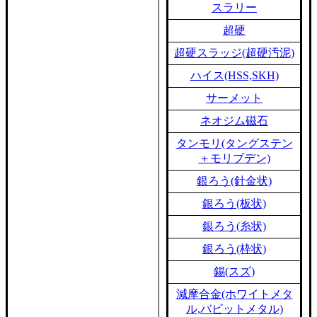
スラリー
超硬
超硬スラッジ(超硬汚泥)
ハイス(HSS,SKH)
サーメット
ネオジム磁石
タンモリ(タングステン
＋モリブデン)
銀ろう(針金状)
銀ろう(板状)
銀ろう(糸状)
銀ろう(枠状)
錫(スズ)
減摩合金(ホワイトメタ
ル,バビットメタル)