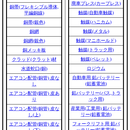
廃車プレス(カープレス)
銅帯(フレキシブル導体,
触媒(自動車触媒)
平編銅線)
触媒(ハニカム)
銅帯(銀色)
触媒(メタル)
銅網
触媒(マニホールド)
銅網(銀色)
触媒(トラック用)
銅メッキ板
触媒(ペレット)
クラッド(クラット)材
ロジウム
水道蛇口(銅)
自動車用 鉛バッテリー
エアコン配管(銅管) 皮な
(鉛蓄電池)
し
鉛バッテリー(バス,トラ
エアコン配管(銅管) 皮あ
ック用)
り
産業用(工業用) 鉛バッテ
エアコン配管(銅管) 皮な
リー(鉛蓄電池)
し(上)
フォークリフト用 鉛バ
エアコン配管(銅管) 皮な
ッテリー(鉛蓄電池)