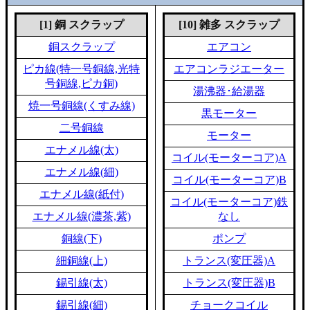
[1] 銅 スクラップ
[10] 雑多 スクラップ
銅スクラップ
エアコン
ピカ線(特一号銅線,光特
エアコンラジエーター
号銅線,ピカ銅)
湯沸器･給湯器
焼一号銅線(くすみ線)
黒モーター
二号銅線
モーター
エナメル線(太)
コイル(モーターコア)A
エナメル線(細)
コイル(モーターコア)B
エナメル線(紙付)
コイル(モーターコア)鉄
エナメル線(濃茶,紫)
なし
銅線(下)
ポンプ
細銅線(上)
トランス(変圧器)A
錫引線(太)
トランス(変圧器)B
錫引線(細)
チョークコイル