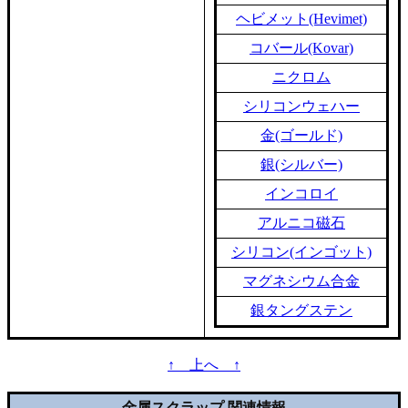
ヘビメット(Hevimet)
コバール(Kovar)
ニクロム
シリコンウェハー
金(ゴールド)
銀(シルバー)
インコロイ
アルニコ磁石
シリコン(インゴット)
マグネシウム合金
銀タングステン
↑ 上へ ↑
金属スクラップ 関連情報