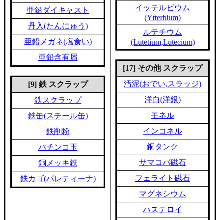
イッテルビウム
亜鉛ダイキャスト
(Ytterbium)
丹入(たんにゅう)
ルテチウム
亜鉛メガネ(塩食い)
(Lutetium,Lutecium)
亜鉛含有屑
[17] その他 スクラップ
汚泥(おでい,スラッジ)
[9] 鉄 スクラップ
洋白(洋銀)
鉄スクラップ
モネル
鉄缶(スチール缶)
インコネル
鉄削粉
銅タンク
パチンコ玉
サマコバ磁石
銅メッキ鉄
フェライト磁石
鉄カゴ(パレティーナ)
マグネシウム
ハステロイ