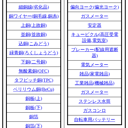
細銅線(劣化品)
偏向ヨーク(偏光ヨーク)
銅ワイヤー(銅毛線,銅糸)
ガスメーター
上銅(上故銅)
安定器
並銅(並故銅)
キュービクル(高圧受電
設備,電気室)
込銅(こみどう)
ブレーカー(配線用遮断
緑青銅(ろくしょうどう)
器)
下銅(二号銅)
電気メーター
無酸素銅(OFC)
雑品(家電雑品)
タフピッチ銅(TPC)
工業雑品(機械雑品)
ベリリウム銅(BeCu)
ガスメーター
銅板(上)
ステンレス水筒
銅板(下)
ガスコンロ
銅箔
自転車用バッテリー
銅箔(下)