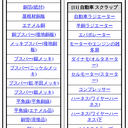
銅箔(紙付)
[11] 自動車 スクラップ
屋根材銅板
自動車ラジエーター
エナメル銅
半銅ラジエーター
銅ブスバー(接地銅板)
エバポレーター
メッキブスバー(接地銅
モーターやエンジンの雑
板)
多屑
ブスバー(錫メッキ)
ダイナモ(オルタネータ
ー)
ブスバー(ニッケルメッ
キ)
セルモーター(スタータ
ー)
ブスバー(鉛,半田メッキ)
コンプレッサー
ブスバー(銀メッキ)
ハーネス(ワイヤーハー
平角線(平角銅線)
ネス)
平角線(エナメル品)
ハーネス(ワイヤーハー
銅管(溶接品)
ネス)下