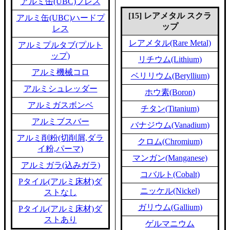
アルミ缶(UBC)プレス
[15] レアメタル スクラ
アルミ缶(UBC)ハードプ
ップ
レス
レアメタル(Rare Metal)
アルミプルタブ(プルト
ップ)
リチウム(Lithium)
アルミ機械コロ
ベリリウム(Beryllium)
アルミシュレッダー
ホウ素(Boron)
アルミガスボンベ
チタン(Titanium)
アルミブスバー
バナジウム(Vanadium)
アルミ削粉(切削屑,ダラ
クロム(Chromium)
イ粉,パーマ)
マンガン(Manganese)
アルミガラ(込みガラ)
コバルト(Cobalt)
Pタイル(アルミ床材)ダ
ニッケル(Nickel)
ストなし
ガリウム(Gallium)
Pタイル(アルミ床材)ダ
ストあり
ゲルマニウム