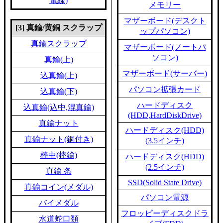
電線)
メモリー
マザーボード(デスクト
[3] 真鍮/黄銅 スクラップ
ップパソコン)
真鍮スクラップ
マザーボード(ノートパ
ソコン)
真鍮(上)
マザーボード(サーバー)
込真鍮(上)
パソコン拡張カード
込真鍮(下)
ハードディスク
込真鍮(込中,混真鍮)
(HDD,HardDiskDrive)
真鍮ナット
ハードディスク(HDD)
真鍮ナット(銅付き)
(3.5インチ)
棒中(棒鍮)
ハードディスク(HDD)
(2.5インチ)
真鍮 条
SSD(Solid State Drive)
真鍮コイン(メダル)
パソコン電源
バイメダル
フロッピーディスクドラ
水道蛇口類