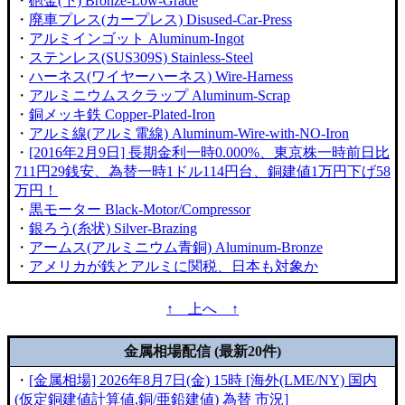
・
砲金(下) Bronze-Low-Grade
・
廃車プレス(カープレス) Disused-Car-Press
・
アルミインゴット Aluminum-Ingot
・
ステンレス(SUS309S) Stainless-Steel
・
ハーネス(ワイヤーハーネス) Wire-Harness
・
アルミニウムスクラップ Aluminum-Scrap
・
銅メッキ鉄 Copper-Plated-Iron
・
アルミ線(アルミ電線) Aluminum-Wire-with-NO-Iron
・
[2016年2月9日] 長期金利一時0.000%、東京株一時前日比
711円29銭安、為替一時1ドル114円台、銅建値1万円下げ58
万円！
・
黒モーター Black-Motor/Compressor
・
銀ろう(糸状) Silver-Brazing
・
アームス(アルミニウム青銅) Aluminum-Bronze
・
アメリカが鉄とアルミに関税、日本も対象か
↑ 上へ ↑
金属相場配信 (最新20件)
・
[金属相場] 2026年8月7日(金) 15時 [海外(LME/NY) 国内
(仮定銅建値計算値,銅/亜鉛建値) 為替 市況]