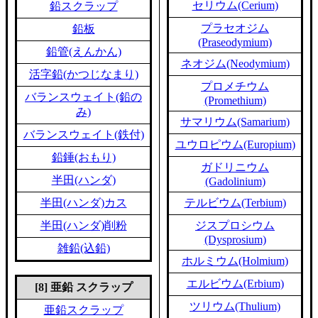
セリウム(Cerium)
鉛スクラップ
プラセオジム
鉛板
(Praseodymium)
鉛管(えんかん)
ネオジム(Neodymium)
活字鉛(かつじなまり)
プロメチウム
バランスウェイト(鉛の
(Promethium)
み)
サマリウム(Samarium)
バランスウェイト(鉄付)
ユウロピウム(Europium)
鉛錘(おもり)
ガドリニウム
半田(ハンダ)
(Gadolinium)
半田(ハンダ)カス
テルビウム(Terbium)
半田(ハンダ)削粉
ジスプロシウム
(Dysprosium)
雑鉛(込鉛)
ホルミウム(Holmium)
エルビウム(Erbium)
[8] 亜鉛 スクラップ
ツリウム(Thulium)
亜鉛スクラップ