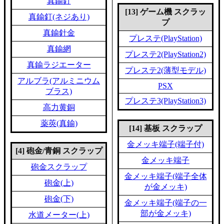
真鍮釘
[13] ゲーム機 スクラッ
真鍮釘(ネジあり)
プ
真鍮針金
プレステ(PlayStation)
真鍮網
プレステ2(PlayStation2)
真鍮ラジエーター
プレステ2(薄型モデル)
アルブラ(アルミニウム
PSX
ブラス)
プレステ3(PlayStation3)
高力黄銅
薬莢(真鍮)
[14] 基板 スクラップ
金メッキ端子(端子付)
[4] 砲金/青銅 スクラップ
金メッキ端子
砲金スクラップ
金メッキ端子(端子全体
砲金(上)
が金メッキ)
砲金(下)
金メッキ端子(端子の一
部が金メッキ)
水道メーター(上)