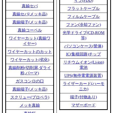
イブ(FDD)
真鍮セパ
フラットケーブル
真鍮セパ(メッキ品)
フィルムケーブル
真鍮端子(メッキ品)
ファン(冷却ファン)
真鍮コーペル
光学ドライブ(CD-ROM
等)
ワイヤーカット(真鍮ワ
イヤー)
パソコンケース(筐体)
ワイヤーカットのカット
IC(集積回路)チップ
ワイヤーカット(劣化)
リチウムイオン(Li-ion)
電池
真鍮削粉(切削屑,ダライ
粉,パーマ)
UPS(無停電電源装置)
ガスコンロの口
ライザーカード(ハーモ
ニカ)
真鍮端子(メッキ品)
端子(付物あり)
スクリュー(プロペラ)
マザーボード
メッキ真鍮