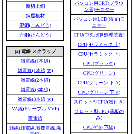
パソコン用CRT(ブラウ
新切上銅
ン管)モニター
銅屋根材
パソコン用LCD(液晶)モ
混銅(こみどう)
ニター
丹銅(たんどう)
CPU(中央演算処理装置)
CPU(セラミック 上)
[2] 電線 スクラップ
CPU(セラミック 下)
雑電線(1本線)
CPU(ブラック)
雑電線(1本線,太)
CPU(グリーン)
雑電線(2本線)
CPU(グリーン 下 A)
雑電線(3本線)
CPU(グリーン 下 B)
雑電線(3本線,太)
スロット型CPU(殻付き)
VA線(Fケーブル,VVF)
スロット型CPU(基板の
み)
家電線
CPUゲタ(下駄)
雑線(雑電線,被覆電線,廃