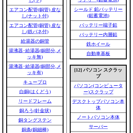
し(下)
シールド 鉛バッテリー
エアコン配管(銅管) 皮な
(鉛蓄電池)
し(ナット付)
バッテリー端子鉛
エアコン配管(銅管) 皮な
し(鉄バネ付)
バッテリー内層鉛
給湯器の銅管
鉄ホイール
湯沸器･給湯器(銅部分,メ
自動車基板
ッキ無)
湯沸器･給湯器(銅部分,メ
[12] パソコン スクラッ
ッキ有)
プ
キュープロ
パソコン(コンピュータ
白銅(はくどう)
ー)スクラップ
リードフレーム
デスクトップパソコン本
体
銅ろう(針金状)
ノートパソコン本体
銅タングステン
サーバー
銅条(銅細棒)