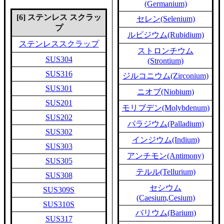
(Germanium)
[6] ステンレス スクラッ
セレン(Selenium)
プ
ルビジウム(Rubidium)
ステンレススクラップ
ストロンチウム
SUS304
(Strontium)
SUS316
ジルコニウム(Zirconium)
SUS301
ニオブ(Niobium)
SUS201
モリブデン(Molybdenum)
SUS202
パラジウム(Palladium)
SUS302
インジウム(Indium)
SUS303
アンチモン(Antimony)
SUS305
テルル(Tellurium)
SUS308
セシウム
SUS309S
(Caesium,Cesium)
SUS310S
バリウム(Barium)
SUS317