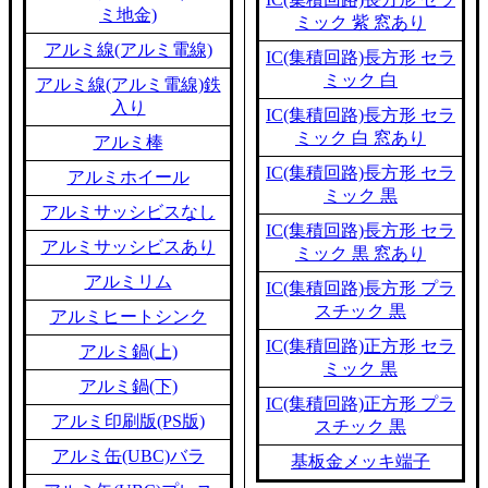
ミ地金)
ミック 紫 窓あり
アルミ線(アルミ電線)
IC(集積回路)長方形 セラ
ミック 白
アルミ線(アルミ電線)鉄
入り
IC(集積回路)長方形 セラ
ミック 白 窓あり
アルミ棒
IC(集積回路)長方形 セラ
アルミホイール
ミック 黒
アルミサッシビスなし
IC(集積回路)長方形 セラ
アルミサッシビスあり
ミック 黒 窓あり
アルミリム
IC(集積回路)長方形 プラ
スチック 黒
アルミヒートシンク
IC(集積回路)正方形 セラ
アルミ鍋(上)
ミック 黒
アルミ鍋(下)
IC(集積回路)正方形 プラ
アルミ印刷版(PS版)
スチック 黒
アルミ缶(UBC)バラ
基板金メッキ端子