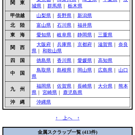
関 東
城県
｜
群馬県
｜
栃木県
甲信越
山梨県
｜
長野県
｜
新潟県
北 陸
富山県
｜
石川県
｜
福井県
東 海
愛知県
｜
岐阜県
｜
静岡県
｜
三重県
大阪府
｜
兵庫県
｜
京都府
｜
滋賀県
｜
奈良
関 西
県
｜
和歌山県
四 国
徳島県
｜
香川県
｜
愛媛県
｜
高知県
鳥取県
｜
島根県
｜
岡山県
｜
広島県
｜
山口
中 国
県
福岡県
｜
佐賀県
｜
長崎県
｜
大分県
｜
熊本
九 州
県
｜
宮崎県
｜
鹿児島県
沖 縄
沖縄県
↑ 上へ ↑
金属スクラップ一覧 (413件)