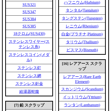
ハフニウム(Hafnium)
SUS321
タンタル(Tantalum)
SUS347
タングステン(Tungsten)
SUS384
SUS385
レニウム(Rhenium)
18クロム(SUS430)
白金(プラチナ,Platinum)
ステンレスワイヤー(ス
タリウム(Thallium)
テンレス糸)
ビスマス(Bismuth)
ステンレスコイン(メダ
ル)
[16] レアアース スクラ
ステンレス釘
ップ
ステンレス網
レアアース(Rare Earth
Element)
ステンレス針金
スカンジウム(Scandium)
給湯器蛇腹
イットリウム(Yttrium)
ランタン(Lanthanum)
[7] 鉛 スクラップ