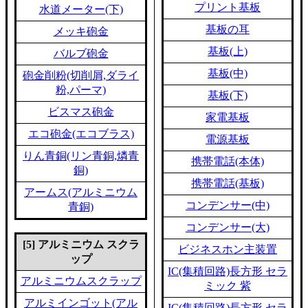
プリント基板
水道メーター(下)
基板の耳
メッキ砲金
基板(上)
バルブ砲金
基板(中)
砲金削粉(切削屑,ダライ
粉,パーマ)
基板(下)
ビスマス砲金
家電基板
エコ砲金(エコブラス)
電源基板
りん青銅(リン青銅,燐青
携帯電話(本体)
銅)
携帯電話(基板)
アームス(アルミニウム
コンデンサー(中)
青銅)
コンデンサー(大)
[5] アルミニウム スクラ
ビジネスホン主装置
ップ
IC(集積回路)長方形 セラ
アルミニウムスクラップ
ミック 紫
アルミインゴット(アル
IC(集積回路)長方形 セラ