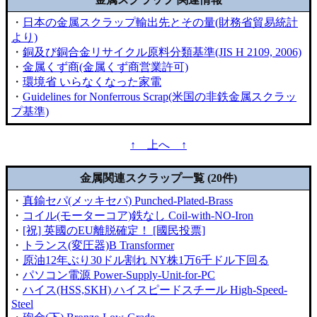
・
日本の金属スクラップ輸出先とその量(財務省貿易統計
より)
・
銅及び銅合金リサイクル原料分類基準(JIS H 2109, 2006)
・
金属くず商(金属くず商営業許可)
・
環境省 いらなくなった家電
・
Guidelines for Nonferrous Scrap(米国の非鉄金属スクラッ
プ基準)
↑ 上へ ↑
金属関連スクラップ一覧 (20件)
・
真鍮セパ(メッキセパ) Punched-Plated-Brass
・
コイル(モーターコア)鉄なし Coil-with-NO-Iron
・
[祝] 英國のEU離脱確定！ [國民投票]
・
トランス(変圧器)B Transformer
・
原油12年ぶり30ドル割れ NY株1万6千ドル下回る
・
パソコン電源 Power-Supply-Unit-for-PC
・
ハイス(HSS,SKH) ハイスピードスチール High-Speed-
Steel