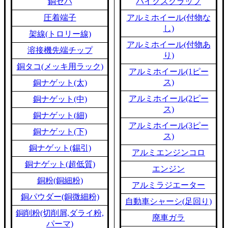
銅セパ
バイクスクラップ
圧着端子
アルミホイール(付物な
し)
架線(トロリー線)
アルミホイール(付物あ
溶接機先端チップ
り)
銅タコ(メッキ用ラック)
アルミホイール(1ピー
ス)
銅ナゲット(太)
アルミホイール(2ピー
銅ナゲット(中)
ス)
銅ナゲット(細)
アルミホイール(3ピー
銅ナゲット(下)
ス)
銅ナゲット(錫引)
アルミエンジンコロ
銅ナゲット(超低質)
エンジン
銅粉(銅細粉)
アルミラジエーター
銅パウダー(銅微細粉)
自動車シャーシ(足回り)
銅削粉(切削屑,ダライ粉,
廃車ガラ
パーマ)