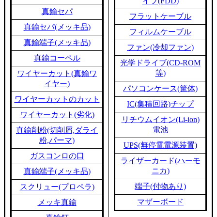
イブ(FDD)
真鍮セパ
フラットケーブル
真鍮セパ(メッキ品)
フィルムケーブル
真鍮端子(メッキ品)
ファン(冷却ファン)
真鍮コーペル
光学ドライブ(CD-ROM
等)
ワイヤーカット(真鍮ワ
イヤー)
パソコンケース(筐体)
ワイヤーカットのカット
IC(集積回路)チップ
ワイヤーカット(劣化)
リチウムイオン(Li-ion)
電池
真鍮削粉(切削屑,ダライ
粉,パーマ)
UPS(無停電電源装置)
ガスコンロの口
ライザーカード(ハーモ
ニカ)
真鍮端子(メッキ品)
端子(付物あり)
スクリュー(プロペラ)
マザーボード
メッキ真鍮