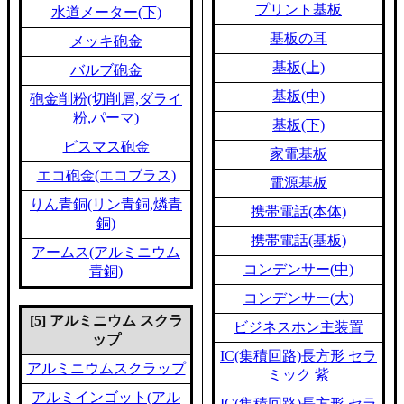
プリント基板
水道メーター(下)
基板の耳
メッキ砲金
基板(上)
バルブ砲金
基板(中)
砲金削粉(切削屑,ダライ
粉,パーマ)
基板(下)
ビスマス砲金
家電基板
エコ砲金(エコブラス)
電源基板
りん青銅(リン青銅,燐青
携帯電話(本体)
銅)
携帯電話(基板)
アームス(アルミニウム
コンデンサー(中)
青銅)
コンデンサー(大)
[5] アルミニウム スクラ
ビジネスホン主装置
ップ
IC(集積回路)長方形 セラ
アルミニウムスクラップ
ミック 紫
アルミインゴット(アル
IC(集積回路)長方形 セラ