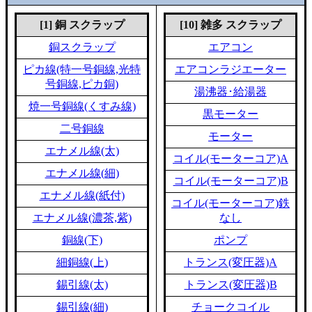
[1] 銅 スクラップ
[10] 雑多 スクラップ
銅スクラップ
エアコン
ピカ線(特一号銅線,光特
エアコンラジエーター
号銅線,ピカ銅)
湯沸器･給湯器
焼一号銅線(くすみ線)
黒モーター
二号銅線
モーター
エナメル線(太)
コイル(モーターコア)A
エナメル線(細)
コイル(モーターコア)B
エナメル線(紙付)
コイル(モーターコア)鉄
エナメル線(濃茶,紫)
なし
銅線(下)
ポンプ
細銅線(上)
トランス(変圧器)A
錫引線(太)
トランス(変圧器)B
錫引線(細)
チョークコイル