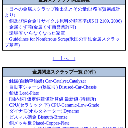
・
日本の金属スクラップ輸出先とその量(財務省貿易統計
より)
・
銅及び銅合金リサイクル原料分類基準(JIS H 2109, 2006)
・
金属くず商(金属くず商営業許可)
・
環境省 いらなくなった家電
・
Guidelines for Nonferrous Scrap(米国の非鉄金属スクラッ
プ基準)
↑ 上へ ↑
金属関連スクラップ一覧 (20件)
・
触媒(自動車触媒) Car-Catalyst,Catalyzer
・
自動車シャーシ(足回り) Disused-Car-Chassis
・
鉛板 Lead-Plate
・
[国内銅] 仮定銅建値計算値 最新値 (待避所)
・
CPU(セラミック 下) CPU-Ceramic-Low-Grade
・
ダイナモ(オルタネーター) Dynamo
・
ビスマス砲金 Bismuth-Bronze
・
銅メッキ板 Plated-Copper-Plate