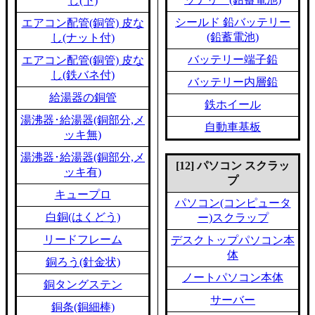
し(下)
シールド 鉛バッテリー
エアコン配管(銅管) 皮な
(鉛蓄電池)
し(ナット付)
バッテリー端子鉛
エアコン配管(銅管) 皮な
し(鉄バネ付)
バッテリー内層鉛
給湯器の銅管
鉄ホイール
湯沸器･給湯器(銅部分,メ
自動車基板
ッキ無)
湯沸器･給湯器(銅部分,メ
[12] パソコン スクラッ
ッキ有)
プ
キュープロ
パソコン(コンピュータ
白銅(はくどう)
ー)スクラップ
リードフレーム
デスクトップパソコン本
体
銅ろう(針金状)
ノートパソコン本体
銅タングステン
サーバー
銅条(銅細棒)