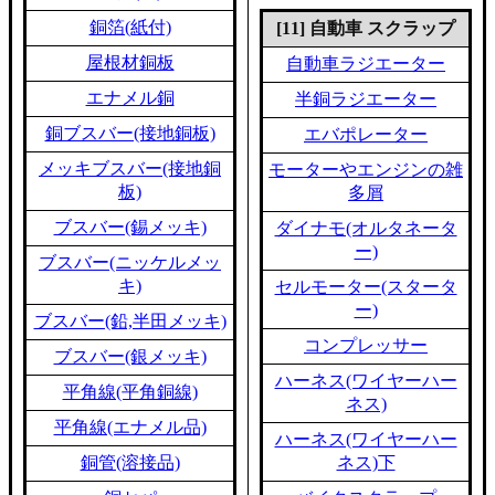
銅箔(紙付)
[11] 自動車 スクラップ
屋根材銅板
自動車ラジエーター
エナメル銅
半銅ラジエーター
銅ブスバー(接地銅板)
エバポレーター
メッキブスバー(接地銅
モーターやエンジンの雑
板)
多屑
ブスバー(錫メッキ)
ダイナモ(オルタネータ
ー)
ブスバー(ニッケルメッ
キ)
セルモーター(スタータ
ー)
ブスバー(鉛,半田メッキ)
コンプレッサー
ブスバー(銀メッキ)
ハーネス(ワイヤーハー
平角線(平角銅線)
ネス)
平角線(エナメル品)
ハーネス(ワイヤーハー
銅管(溶接品)
ネス)下