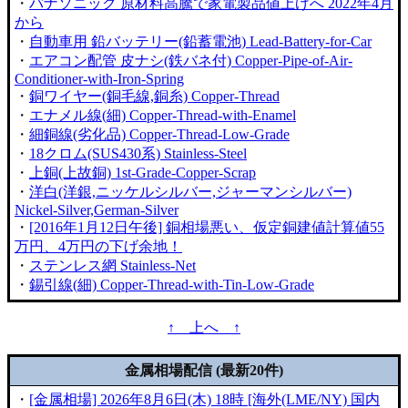
・
パナソニック 原材料高騰で家電製品値上げへ 2022年4月
から
・
自動車用 鉛バッテリー(鉛蓄電池) Lead-Battery-for-Car
・
エアコン配管 皮ナシ(鉄バネ付) Copper-Pipe-of-Air-
Conditioner-with-Iron-Spring
・
銅ワイヤー(銅毛線,銅糸) Copper-Thread
・
エナメル線(細) Copper-Thread-with-Enamel
・
細銅線(劣化品) Copper-Thread-Low-Grade
・
18クロム(SUS430系) Stainless-Steel
・
上銅(上故銅) 1st-Grade-Copper-Scrap
・
洋白(洋銀,ニッケルシルバー,ジャーマンシルバー)
Nickel-Silver,German-Silver
・
[2016年1月12日午後] 銅相場悪い、仮定銅建値計算値55
万円、4万円の下げ余地！
・
ステンレス網 Stainless-Net
・
錫引線(細) Copper-Thread-with-Tin-Low-Grade
↑ 上へ ↑
金属相場配信 (最新20件)
・
[金属相場] 2026年8月6日(木) 18時 [海外(LME/NY) 国内