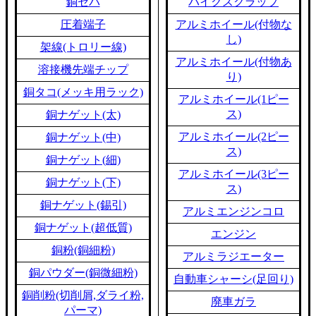
銅セパ
バイクスクラップ
圧着端子
アルミホイール(付物な
し)
架線(トロリー線)
アルミホイール(付物あ
溶接機先端チップ
り)
銅タコ(メッキ用ラック)
アルミホイール(1ピー
ス)
銅ナゲット(太)
アルミホイール(2ピー
銅ナゲット(中)
ス)
銅ナゲット(細)
アルミホイール(3ピー
銅ナゲット(下)
ス)
銅ナゲット(錫引)
アルミエンジンコロ
銅ナゲット(超低質)
エンジン
銅粉(銅細粉)
アルミラジエーター
銅パウダー(銅微細粉)
自動車シャーシ(足回り)
銅削粉(切削屑,ダライ粉,
廃車ガラ
パーマ)