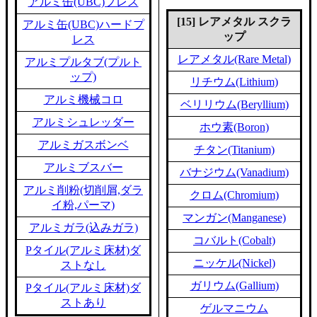
アルミ缶(UBC)プレス
[15] レアメタル スクラ
アルミ缶(UBC)ハードプ
ップ
レス
レアメタル(Rare Metal)
アルミプルタブ(プルト
ップ)
リチウム(Lithium)
アルミ機械コロ
ベリリウム(Beryllium)
アルミシュレッダー
ホウ素(Boron)
アルミガスボンベ
チタン(Titanium)
アルミブスバー
バナジウム(Vanadium)
アルミ削粉(切削屑,ダラ
クロム(Chromium)
イ粉,パーマ)
マンガン(Manganese)
アルミガラ(込みガラ)
コバルト(Cobalt)
Pタイル(アルミ床材)ダ
ニッケル(Nickel)
ストなし
ガリウム(Gallium)
Pタイル(アルミ床材)ダ
ストあり
ゲルマニウム