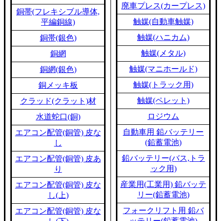
廃車プレス(カープレス)
銅帯(フレキシブル導体,
触媒(自動車触媒)
平編銅線)
触媒(ハニカム)
銅帯(銀色)
触媒(メタル)
銅網
触媒(マニホールド)
銅網(銀色)
触媒(トラック用)
銅メッキ板
触媒(ペレット)
クラッド(クラット)材
ロジウム
水道蛇口(銅)
自動車用 鉛バッテリー
エアコン配管(銅管) 皮な
(鉛蓄電池)
し
鉛バッテリー(バス,トラ
エアコン配管(銅管) 皮あ
ック用)
り
産業用(工業用) 鉛バッテ
エアコン配管(銅管) 皮な
リー(鉛蓄電池)
し(上)
フォークリフト用 鉛バ
エアコン配管(銅管) 皮な
ッテリー(鉛蓄電池)