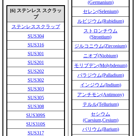
(Germanium)
[6] ステンレス スクラッ
セレン(Selenium)
プ
ルビジウム(Rubidium)
ステンレススクラップ
ストロンチウム
SUS304
(Strontium)
SUS316
ジルコニウム(Zirconium)
SUS301
ニオブ(Niobium)
SUS201
モリブデン(Molybdenum)
SUS202
パラジウム(Palladium)
SUS302
インジウム(Indium)
SUS303
アンチモン(Antimony)
SUS305
テルル(Tellurium)
SUS308
セシウム
SUS309S
(Caesium,Cesium)
SUS310S
バリウム(Barium)
SUS317