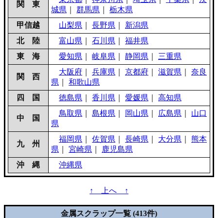
関 東
城県
｜
群馬県
｜
栃木県
甲信越
山梨県
｜
長野県
｜
新潟県
北 陸
富山県
｜
石川県
｜
福井県
東 海
愛知県
｜
岐阜県
｜
静岡県
｜
三重県
大阪府
｜
兵庫県
｜
京都府
｜
滋賀県
｜
奈良
関 西
県
｜
和歌山県
四 国
徳島県
｜
香川県
｜
愛媛県
｜
高知県
鳥取県
｜
島根県
｜
岡山県
｜
広島県
｜
山口
中 国
県
福岡県
｜
佐賀県
｜
長崎県
｜
大分県
｜
熊本
九 州
県
｜
宮崎県
｜
鹿児島県
沖 縄
沖縄県
↑ 上へ ↑
金属スクラップ一覧 (413件)