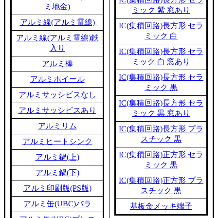
ミ地金)
ミック 紫 窓あり
アルミ線(アルミ電線)
IC(集積回路)長方形 セラ
ミック 白
アルミ線(アルミ電線)鉄
入り
IC(集積回路)長方形 セラ
ミック 白 窓あり
アルミ棒
IC(集積回路)長方形 セラ
アルミホイール
ミック 黒
アルミサッシビスなし
IC(集積回路)長方形 セラ
アルミサッシビスあり
ミック 黒 窓あり
アルミリム
IC(集積回路)長方形 プラ
スチック 黒
アルミヒートシンク
IC(集積回路)正方形 セラ
アルミ鍋(上)
ミック 黒
アルミ鍋(下)
IC(集積回路)正方形 プラ
アルミ印刷版(PS版)
スチック 黒
アルミ缶(UBC)バラ
基板金メッキ端子