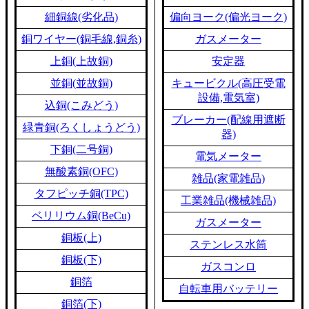
細銅線(劣化品)
偏向ヨーク(偏光ヨーク)
銅ワイヤー(銅毛線,銅糸)
ガスメーター
上銅(上故銅)
安定器
並銅(並故銅)
キュービクル(高圧受電
設備,電気室)
込銅(こみどう)
ブレーカー(配線用遮断
緑青銅(ろくしょうどう)
器)
下銅(二号銅)
電気メーター
無酸素銅(OFC)
雑品(家電雑品)
タフピッチ銅(TPC)
工業雑品(機械雑品)
ベリリウム銅(BeCu)
ガスメーター
銅板(上)
ステンレス水筒
銅板(下)
ガスコンロ
銅箔
自転車用バッテリー
銅箔(下)