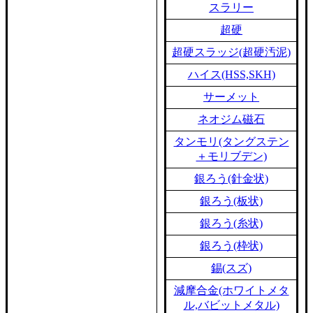
スラリー
超硬
超硬スラッジ(超硬汚泥)
ハイス(HSS,SKH)
サーメット
ネオジム磁石
タンモリ(タングステン
＋モリブデン)
銀ろう(針金状)
銀ろう(板状)
銀ろう(糸状)
銀ろう(枠状)
錫(スズ)
減摩合金(ホワイトメタ
ル,バビットメタル)