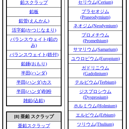
セリウム(Cerium)
鉛スクラップ
プラセオジム
鉛板
(Praseodymium)
鉛管(えんかん)
ネオジム(Neodymium)
活字鉛(かつじなまり)
プロメチウム
バランスウェイト(鉛の
(Promethium)
み)
サマリウム(Samarium)
バランスウェイト(鉄付)
ユウロピウム(Europium)
鉛錘(おもり)
ガドリニウム
半田(ハンダ)
(Gadolinium)
半田(ハンダ)カス
テルビウム(Terbium)
半田(ハンダ)削粉
ジスプロシウム
(Dysprosium)
雑鉛(込鉛)
ホルミウム(Holmium)
エルビウム(Erbium)
[8] 亜鉛 スクラップ
ツリウム(Thulium)
亜鉛スクラップ