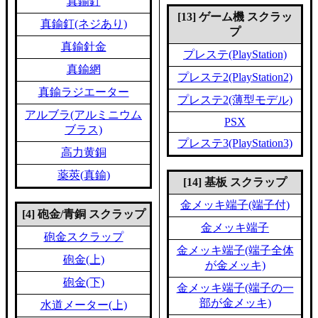
真鍮釘
[13] ゲーム機 スクラッ
真鍮釘(ネジあり)
プ
真鍮針金
プレステ(PlayStation)
真鍮網
プレステ2(PlayStation2)
真鍮ラジエーター
プレステ2(薄型モデル)
アルブラ(アルミニウム
PSX
ブラス)
プレステ3(PlayStation3)
高力黄銅
薬莢(真鍮)
[14] 基板 スクラップ
金メッキ端子(端子付)
[4] 砲金/青銅 スクラップ
金メッキ端子
砲金スクラップ
金メッキ端子(端子全体
砲金(上)
が金メッキ)
砲金(下)
金メッキ端子(端子の一
部が金メッキ)
水道メーター(上)