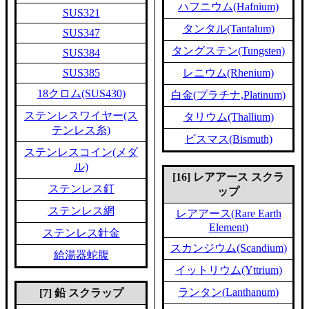
ハフニウム(Hafnium)
SUS321
タンタル(Tantalum)
SUS347
タングステン(Tungsten)
SUS384
SUS385
レニウム(Rhenium)
18クロム(SUS430)
白金(プラチナ,Platinum)
ステンレスワイヤー(ス
タリウム(Thallium)
テンレス糸)
ビスマス(Bismuth)
ステンレスコイン(メダ
ル)
[16] レアアース スクラ
ステンレス釘
ップ
ステンレス網
レアアース(Rare Earth
Element)
ステンレス針金
スカンジウム(Scandium)
給湯器蛇腹
イットリウム(Yttrium)
ランタン(Lanthanum)
[7] 鉛 スクラップ