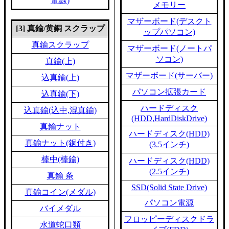
電線)
メモリー
マザーボード(デスクト
[3] 真鍮/黄銅 スクラップ
ップパソコン)
真鍮スクラップ
マザーボード(ノートパ
ソコン)
真鍮(上)
マザーボード(サーバー)
込真鍮(上)
パソコン拡張カード
込真鍮(下)
ハードディスク
込真鍮(込中,混真鍮)
(HDD,HardDiskDrive)
真鍮ナット
ハードディスク(HDD)
真鍮ナット(銅付き)
(3.5インチ)
棒中(棒鍮)
ハードディスク(HDD)
(2.5インチ)
真鍮 条
SSD(Solid State Drive)
真鍮コイン(メダル)
パソコン電源
バイメダル
フロッピーディスクドラ
水道蛇口類