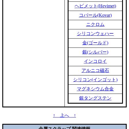
ヘビメット(Hevimet)
コバール(Kovar)
ニクロム
シリコンウェハー
金(ゴールド)
銀(シルバー)
インコロイ
アルニコ磁石
シリコン(インゴット)
マグネシウム合金
銀タングステン
↑ 上へ ↑
金属スクラップ 関連情報