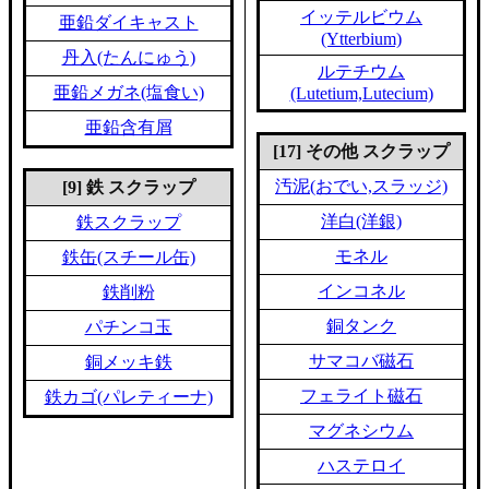
イッテルビウム
亜鉛ダイキャスト
(Ytterbium)
丹入(たんにゅう)
ルテチウム
亜鉛メガネ(塩食い)
(Lutetium,Lutecium)
亜鉛含有屑
[17] その他 スクラップ
汚泥(おでい,スラッジ)
[9] 鉄 スクラップ
洋白(洋銀)
鉄スクラップ
モネル
鉄缶(スチール缶)
インコネル
鉄削粉
銅タンク
パチンコ玉
サマコバ磁石
銅メッキ鉄
フェライト磁石
鉄カゴ(パレティーナ)
マグネシウム
ハステロイ