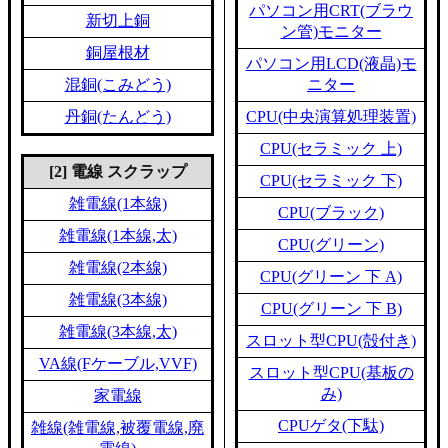
パソコン用CRT(ブラウ
新切上銅
ン管)モニター
銅屋根材
パソコン用LCD(液晶)モ
混銅(こみどう)
ニター
丹銅(たんどう)
CPU(中央演算処理装置)
CPU(セラミック 上)
[2] 電線 スクラップ
CPU(セラミック 下)
雑電線(1本線)
CPU(ブラック)
雑電線(1本線,太)
CPU(グリーン)
雑電線(2本線)
CPU(グリーン 下 A)
雑電線(3本線)
CPU(グリーン 下 B)
雑電線(3本線,太)
スロット型CPU(殻付き)
VA線(Fケーブル,VVF)
スロット型CPU(基板の
み)
家電線
CPUゲタ(下駄)
雑線(雑電線,被覆電線,廃