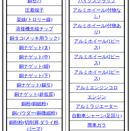
銅セパ
バイクスクラップ
圧着端子
アルミホイール(付物な
し)
架線(トロリー線)
アルミホイール(付物あ
溶接機先端チップ
り)
銅タコ(メッキ用ラック)
アルミホイール(1ピー
ス)
銅ナゲット(太)
アルミホイール(2ピー
銅ナゲット(中)
ス)
銅ナゲット(細)
アルミホイール(3ピー
銅ナゲット(下)
ス)
銅ナゲット(錫引)
アルミエンジンコロ
銅ナゲット(超低質)
エンジン
銅粉(銅細粉)
アルミラジエーター
銅パウダー(銅微細粉)
自動車シャーシ(足回り)
銅削粉(切削屑,ダライ粉,
廃車ガラ
パーマ)