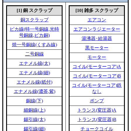
[1] 銅 スクラップ
[10] 雑多 スクラップ
銅スクラップ
エアコン
ピカ線(特一号銅線,光特
エアコンラジエーター
号銅線,ピカ銅)
湯沸器･給湯器
焼一号銅線(くすみ線)
黒モーター
二号銅線
モーター
エナメル線(太)
コイル(モーターコア)A
エナメル線(細)
コイル(モーターコア)B
エナメル線(紙付)
コイル(モーターコア)鉄
エナメル線(濃茶,紫)
なし
銅線(下)
ポンプ
細銅線(上)
トランス(変圧器)A
錫引線(太)
トランス(変圧器)B
錫引線(細)
チョークコイル