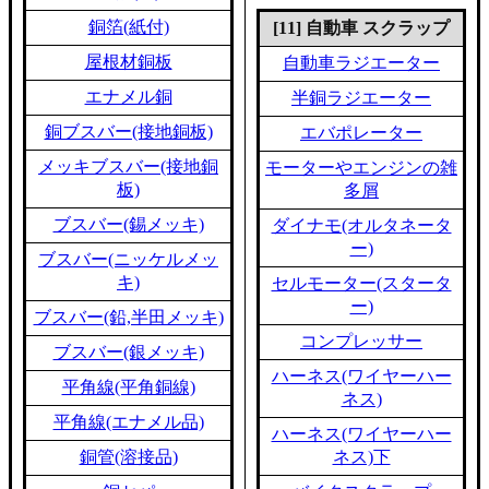
銅箔(紙付)
[11] 自動車 スクラップ
屋根材銅板
自動車ラジエーター
エナメル銅
半銅ラジエーター
銅ブスバー(接地銅板)
エバポレーター
メッキブスバー(接地銅
モーターやエンジンの雑
板)
多屑
ブスバー(錫メッキ)
ダイナモ(オルタネータ
ー)
ブスバー(ニッケルメッ
キ)
セルモーター(スタータ
ー)
ブスバー(鉛,半田メッキ)
コンプレッサー
ブスバー(銀メッキ)
ハーネス(ワイヤーハー
平角線(平角銅線)
ネス)
平角線(エナメル品)
ハーネス(ワイヤーハー
銅管(溶接品)
ネス)下