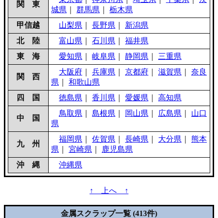
関 東
城県
｜
群馬県
｜
栃木県
甲信越
山梨県
｜
長野県
｜
新潟県
北 陸
富山県
｜
石川県
｜
福井県
東 海
愛知県
｜
岐阜県
｜
静岡県
｜
三重県
大阪府
｜
兵庫県
｜
京都府
｜
滋賀県
｜
奈良
関 西
県
｜
和歌山県
四 国
徳島県
｜
香川県
｜
愛媛県
｜
高知県
鳥取県
｜
島根県
｜
岡山県
｜
広島県
｜
山口
中 国
県
福岡県
｜
佐賀県
｜
長崎県
｜
大分県
｜
熊本
九 州
県
｜
宮崎県
｜
鹿児島県
沖 縄
沖縄県
↑ 上へ ↑
金属スクラップ一覧 (413件)