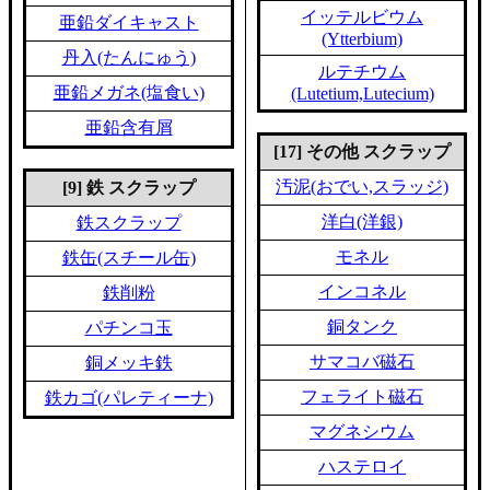
イッテルビウム
亜鉛ダイキャスト
(Ytterbium)
丹入(たんにゅう)
ルテチウム
亜鉛メガネ(塩食い)
(Lutetium,Lutecium)
亜鉛含有屑
[17] その他 スクラップ
汚泥(おでい,スラッジ)
[9] 鉄 スクラップ
洋白(洋銀)
鉄スクラップ
モネル
鉄缶(スチール缶)
インコネル
鉄削粉
銅タンク
パチンコ玉
サマコバ磁石
銅メッキ鉄
フェライト磁石
鉄カゴ(パレティーナ)
マグネシウム
ハステロイ