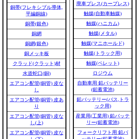
廃車プレス(カープレス)
銅帯(フレキシブル導体,
触媒(自動車触媒)
平編銅線)
触媒(ハニカム)
銅帯(銀色)
触媒(メタル)
銅網
触媒(マニホールド)
銅網(銀色)
触媒(トラック用)
銅メッキ板
触媒(ペレット)
クラッド(クラット)材
ロジウム
水道蛇口(銅)
自動車用 鉛バッテリー
エアコン配管(銅管) 皮な
(鉛蓄電池)
し
鉛バッテリー(バス,トラ
エアコン配管(銅管) 皮あ
ック用)
り
産業用(工業用) 鉛バッテ
エアコン配管(銅管) 皮な
リー(鉛蓄電池)
し(上)
フォークリフト用 鉛バ
エアコン配管(銅管) 皮な
ッテリー(鉛蓄電池)