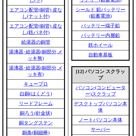
し(下)
シールド 鉛バッテリー
エアコン配管(銅管) 皮な
(鉛蓄電池)
し(ナット付)
バッテリー端子鉛
エアコン配管(銅管) 皮な
し(鉄バネ付)
バッテリー内層鉛
給湯器の銅管
鉄ホイール
湯沸器･給湯器(銅部分,メ
自動車基板
ッキ無)
湯沸器･給湯器(銅部分,メ
[12] パソコン スクラッ
ッキ有)
プ
キュープロ
パソコン(コンピュータ
白銅(はくどう)
ー)スクラップ
リードフレーム
デスクトップパソコン本
体
銅ろう(針金状)
ノートパソコン本体
銅タングステン
サーバー
銅条(銅細棒)