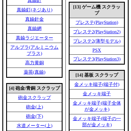
真鍮釘
[13] ゲーム機 スクラッ
真鍮釘(ネジあり)
プ
真鍮針金
プレステ(PlayStation)
真鍮網
プレステ2(PlayStation2)
真鍮ラジエーター
プレステ2(薄型モデル)
アルブラ(アルミニウム
PSX
ブラス)
プレステ3(PlayStation3)
高力黄銅
薬莢(真鍮)
[14] 基板 スクラップ
金メッキ端子(端子付)
[4] 砲金/青銅 スクラップ
金メッキ端子
砲金スクラップ
金メッキ端子(端子全体
砲金(上)
が金メッキ)
砲金(下)
金メッキ端子(端子の一
部が金メッキ)
水道メーター(上)