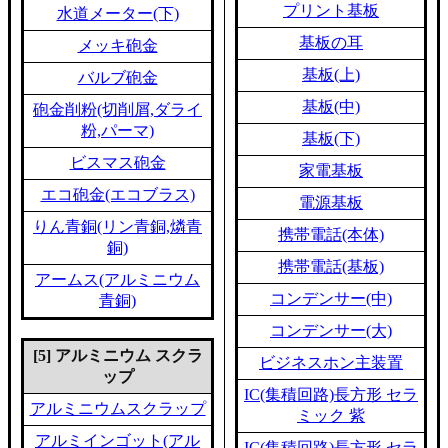
プリント基板
水道メーター(下)
基板の耳
メッキ砲金
基板(上)
バルブ砲金
基板(中)
砲金削粉(切削屑,ダライ
粉,パーマ)
基板(下)
ビスマス砲金
家電基板
エコ砲金(エコブラス)
電源基板
りん青銅(リン青銅,燐青
携帯電話(本体)
銅)
携帯電話(基板)
アームス(アルミニウム
コンデンサー(中)
青銅)
コンデンサー(大)
[5] アルミニウム スクラ
ビジネスホン主装置
ップ
IC(集積回路)長方形 セラ
アルミニウムスクラップ
ミック 紫
アルミインゴット(アル
IC(集積回路)長方形 セラ