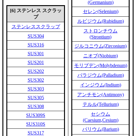
(Germanium)
[6] ステンレス スクラッ
セレン(Selenium)
プ
ルビジウム(Rubidium)
ステンレススクラップ
ストロンチウム
SUS304
(Strontium)
SUS316
ジルコニウム(Zirconium)
SUS301
ニオブ(Niobium)
SUS201
モリブデン(Molybdenum)
SUS202
パラジウム(Palladium)
SUS302
インジウム(Indium)
SUS303
アンチモン(Antimony)
SUS305
テルル(Tellurium)
SUS308
セシウム
SUS309S
(Caesium,Cesium)
SUS310S
バリウム(Barium)
SUS317