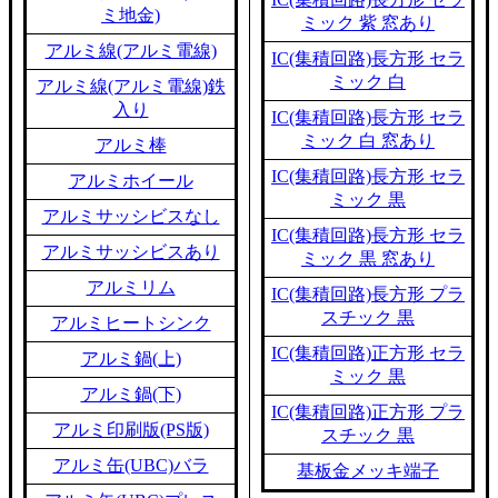
ミ地金)
ミック 紫 窓あり
アルミ線(アルミ電線)
IC(集積回路)長方形 セラ
ミック 白
アルミ線(アルミ電線)鉄
入り
IC(集積回路)長方形 セラ
ミック 白 窓あり
アルミ棒
IC(集積回路)長方形 セラ
アルミホイール
ミック 黒
アルミサッシビスなし
IC(集積回路)長方形 セラ
アルミサッシビスあり
ミック 黒 窓あり
アルミリム
IC(集積回路)長方形 プラ
スチック 黒
アルミヒートシンク
IC(集積回路)正方形 セラ
アルミ鍋(上)
ミック 黒
アルミ鍋(下)
IC(集積回路)正方形 プラ
アルミ印刷版(PS版)
スチック 黒
アルミ缶(UBC)バラ
基板金メッキ端子