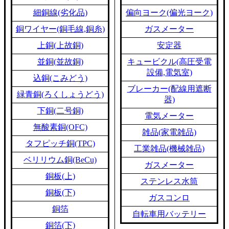
細銅線(劣化品)
偏向ヨーク(偏光ヨーク)
銅ワイヤー(銅毛線,銅糸)
ガスメーター
上銅(上故銅)
安定器
並銅(並故銅)
キュービクル(高圧受電
設備,電気室)
込銅(こみどう)
ブレーカー(配線用遮断
緑青銅(ろくしょうどう)
器)
下銅(二号銅)
電気メーター
無酸素銅(OFC)
雑品(家電雑品)
タフピッチ銅(TPC)
工業雑品(機械雑品)
ベリリウム銅(BeCu)
ガスメーター
銅板(上)
ステンレス水筒
銅板(下)
ガスコンロ
銅箔
自転車用バッテリー
銅箔(下)