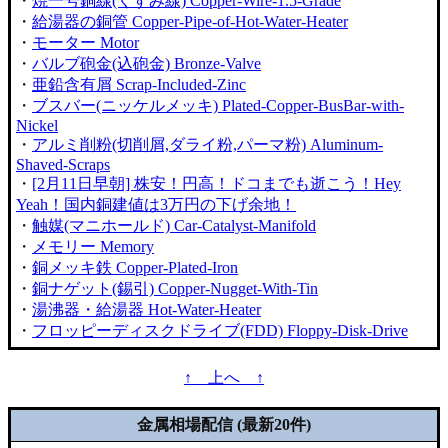
・
焼一号銅線(くすみ線) Copper-Wire-1.5-Grade
・
給湯器の銅管 Copper-Pipe-of-Hot-Water-Heater
・
モーター Motor
・
バルブ砲金(込砲金) Bronze-Valve
・
亜鉛含有屑 Scrap-Included-Zinc
・
ブスバー(ニッケルメッキ) Plated-Copper-BusBar-with-
Nickel
・
アルミ削粉(切削屑,ダライ粉,パーマ粉) Aluminum-
Shaved-Scraps
・
[2月11日早朝] 株安！円高！ドコまでも逝こう！Hey
Yeah！国内銅建値は3万円の下げ余地！
・
触媒(マニホールド) Car-Catalyst-Manifold
・
メモリー Memory
・
銅メッキ鉄 Copper-Plated-Iron
・
銅ナゲット(錫引) Copper-Nugget-With-Tin
・
湯沸器・給湯器 Hot-Water-Heater
・
フロッピーディスクドライブ(FDD) Floppy-Disk-Drive
↑ 上へ ↑
金属相場配信 (最新20件)