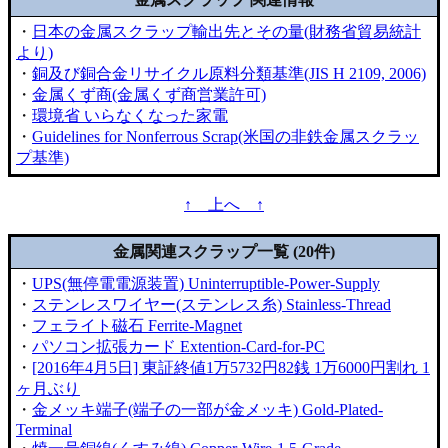
・
日本の金属スクラップ輸出先とその量(財務省貿易統計
より)
・
銅及び銅合金リサイクル原料分類基準(JIS H 2109, 2006)
・
金属くず商(金属くず商営業許可)
・
環境省 いらなくなった家電
・
Guidelines for Nonferrous Scrap(米国の非鉄金属スクラッ
プ基準)
↑ 上へ ↑
金属関連スクラップ一覧 (20件)
・
UPS(無停電電源装置) Uninterruptible-Power-Supply
・
ステンレスワイヤー(ステンレス糸) Stainless-Thread
・
フェライト磁石 Ferrite-Magnet
・
パソコン拡張カード Extention-Card-for-PC
・
[2016年4月5日] 東証終値1万5732円82銭 1万6000円割れ 1
ヶ月ぶり
・
金メッキ端子(端子の一部が金メッキ) Gold-Plated-
Terminal