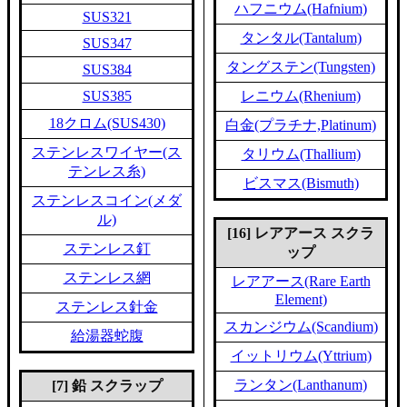
ハフニウム(Hafnium)
SUS321
タンタル(Tantalum)
SUS347
タングステン(Tungsten)
SUS384
SUS385
レニウム(Rhenium)
18クロム(SUS430)
白金(プラチナ,Platinum)
ステンレスワイヤー(ス
タリウム(Thallium)
テンレス糸)
ビスマス(Bismuth)
ステンレスコイン(メダ
ル)
[16] レアアース スクラ
ステンレス釘
ップ
ステンレス網
レアアース(Rare Earth
Element)
ステンレス針金
スカンジウム(Scandium)
給湯器蛇腹
イットリウム(Yttrium)
ランタン(Lanthanum)
[7] 鉛 スクラップ