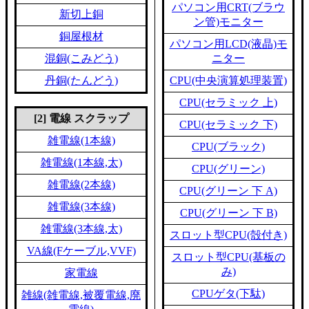
パソコン用CRT(ブラウ
新切上銅
ン管)モニター
銅屋根材
パソコン用LCD(液晶)モ
混銅(こみどう)
ニター
丹銅(たんどう)
CPU(中央演算処理装置)
CPU(セラミック 上)
[2] 電線 スクラップ
CPU(セラミック 下)
雑電線(1本線)
CPU(ブラック)
雑電線(1本線,太)
CPU(グリーン)
雑電線(2本線)
CPU(グリーン 下 A)
雑電線(3本線)
CPU(グリーン 下 B)
雑電線(3本線,太)
スロット型CPU(殻付き)
VA線(Fケーブル,VVF)
スロット型CPU(基板の
み)
家電線
CPUゲタ(下駄)
雑線(雑電線,被覆電線,廃