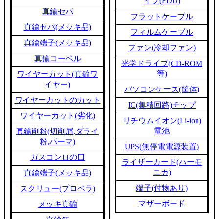
イブ(FDD)
真鍮セパ
フラットケーブル
真鍮セパ(メッキ品)
フィルムケーブル
真鍮端子(メッキ品)
ファン(冷却ファン)
真鍮コーペル
光学ドライブ(CD-ROM
等)
ワイヤーカット(真鍮ワ
イヤー)
パソコンケース(筐体)
ワイヤーカットのカット
IC(集積回路)チップ
ワイヤーカット(劣化)
リチウムイオン(Li-ion)
電池
真鍮削粉(切削屑,ダライ
粉,パーマ)
UPS(無停電電源装置)
ガスコンロの口
ライザーカード(ハーモ
ニカ)
真鍮端子(メッキ品)
端子(付物あり)
スクリュー(プロペラ)
マザーボード
メッキ真鍮