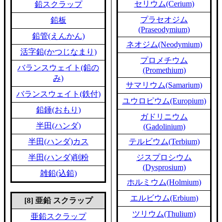
セリウム(Cerium)
鉛スクラップ
プラセオジム
鉛板
(Praseodymium)
鉛管(えんかん)
ネオジム(Neodymium)
活字鉛(かつじなまり)
プロメチウム
バランスウェイト(鉛の
(Promethium)
み)
サマリウム(Samarium)
バランスウェイト(鉄付)
ユウロピウム(Europium)
鉛錘(おもり)
ガドリニウム
半田(ハンダ)
(Gadolinium)
半田(ハンダ)カス
テルビウム(Terbium)
半田(ハンダ)削粉
ジスプロシウム
(Dysprosium)
雑鉛(込鉛)
ホルミウム(Holmium)
エルビウム(Erbium)
[8] 亜鉛 スクラップ
ツリウム(Thulium)
亜鉛スクラップ