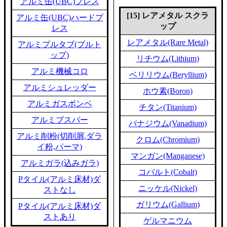
アルミ缶(UBC)プレス
[15] レアメタル スクラ
アルミ缶(UBC)ハードプ
ップ
レス
レアメタル(Rare Metal)
アルミプルタブ(プルト
ップ)
リチウム(Lithium)
アルミ機械コロ
ベリリウム(Beryllium)
アルミシュレッダー
ホウ素(Boron)
アルミガスボンベ
チタン(Titanium)
アルミブスバー
バナジウム(Vanadium)
アルミ削粉(切削屑,ダラ
クロム(Chromium)
イ粉,パーマ)
マンガン(Manganese)
アルミガラ(込みガラ)
コバルト(Cobalt)
Pタイル(アルミ床材)ダ
ニッケル(Nickel)
ストなし
ガリウム(Gallium)
Pタイル(アルミ床材)ダ
ストあり
ゲルマニウム