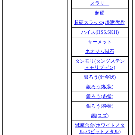
スラリー
超硬
超硬スラッジ(超硬汚泥)
ハイス(HSS,SKH)
サーメット
ネオジム磁石
タンモリ(タングステン
＋モリブデン)
銀ろう(針金状)
銀ろう(板状)
銀ろう(糸状)
銀ろう(枠状)
錫(スズ)
減摩合金(ホワイトメタ
ル,バビットメタル)