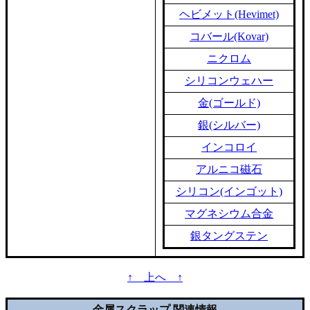
ヘビメット(Hevimet)
コバール(Kovar)
ニクロム
シリコンウェハー
金(ゴールド)
銀(シルバー)
インコロイ
アルニコ磁石
シリコン(インゴット)
マグネシウム合金
銀タングステン
↑ 上へ ↑
金属スクラップ 関連情報