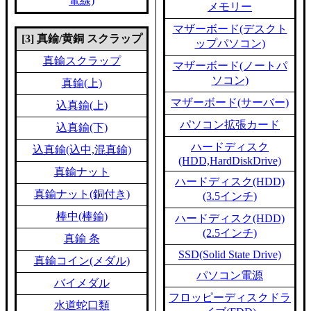
電線)
メモリー
マザーボード(デスクト
[3] 真鍮/黄銅 スクラップ
ップパソコン)
真鍮スクラップ
マザーボード(ノートパ
ソコン)
真鍮(上)
マザーボード(サーバー)
込真鍮(上)
パソコン拡張カード
込真鍮(下)
ハードディスク
込真鍮(込中,混真鍮)
(HDD,HardDiskDrive)
真鍮ナット
ハードディスク(HDD)
真鍮ナット(銅付き)
(3.5インチ)
棒中(棒鍮)
ハードディスク(HDD)
(2.5インチ)
真鍮 条
SSD(Solid State Drive)
真鍮コイン(メダル)
パソコン電源
バイメダル
フロッピーディスクドラ
水道蛇口類