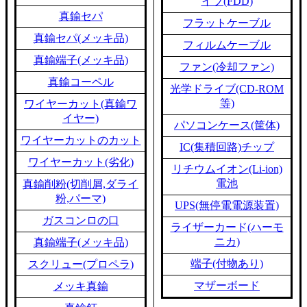
イブ(FDD)
真鍮セパ
フラットケーブル
真鍮セパ(メッキ品)
フィルムケーブル
真鍮端子(メッキ品)
ファン(冷却ファン)
真鍮コーペル
光学ドライブ(CD-ROM
等)
ワイヤーカット(真鍮ワ
イヤー)
パソコンケース(筐体)
ワイヤーカットのカット
IC(集積回路)チップ
ワイヤーカット(劣化)
リチウムイオン(Li-ion)
電池
真鍮削粉(切削屑,ダライ
粉,パーマ)
UPS(無停電電源装置)
ガスコンロの口
ライザーカード(ハーモ
ニカ)
真鍮端子(メッキ品)
端子(付物あり)
スクリュー(プロペラ)
マザーボード
メッキ真鍮