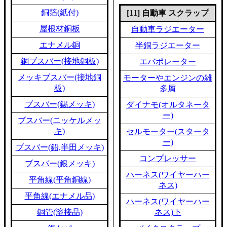
銅箔(紙付)
[11] 自動車 スクラップ
屋根材銅板
自動車ラジエーター
エナメル銅
半銅ラジエーター
銅ブスバー(接地銅板)
エバポレーター
メッキブスバー(接地銅
モーターやエンジンの雑
板)
多屑
ブスバー(錫メッキ)
ダイナモ(オルタネータ
ー)
ブスバー(ニッケルメッ
キ)
セルモーター(スタータ
ー)
ブスバー(鉛,半田メッキ)
コンプレッサー
ブスバー(銀メッキ)
ハーネス(ワイヤーハー
平角線(平角銅線)
ネス)
平角線(エナメル品)
ハーネス(ワイヤーハー
銅管(溶接品)
ネス)下