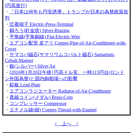
[円高進行]
・
「日本は何年も円安誘導」トランプが日本の為替政策批
判
・
圧着端子 Electric-Press-Terminal
・
銅ろう(針金状) Silver-Brazing
・
平角線(平角銅線) Flat-Electric-Wire
・
エアコン配管 皮アリ Copper-Pipe-of-Air-Conditioner-with-
Cover
・
サマコバ磁石(サマリウムコバルト磁石) Samarium-
Cobalt-Magnet
・
銀(シルバー) Silver,Ag
・
[2016年1月20日午後] 円高ドル安、一時115円台(ロンド
ン外国為替)と国内銅相場への影響
・
鉛板 Lead-Plate
・
エアコンラジエーター Radiator-of-Air-Conditioner
・
真鍮コイン(メダル) Brass-Coin
・
コンプレッサー Compressor
・
エナメル線(細) Copper-Thread-with-Enamel
↑ 上へ ↑