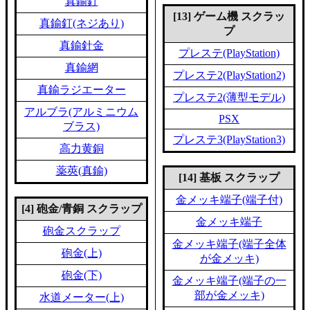
真鍮釘
[13] ゲーム機 スクラッ
真鍮釘(ネジあり)
プ
真鍮針金
プレステ(PlayStation)
真鍮網
プレステ2(PlayStation2)
真鍮ラジエーター
プレステ2(薄型モデル)
アルブラ(アルミニウム
PSX
ブラス)
プレステ3(PlayStation3)
高力黄銅
薬莢(真鍮)
[14] 基板 スクラップ
金メッキ端子(端子付)
[4] 砲金/青銅 スクラップ
金メッキ端子
砲金スクラップ
金メッキ端子(端子全体
砲金(上)
が金メッキ)
砲金(下)
金メッキ端子(端子の一
部が金メッキ)
水道メーター(上)