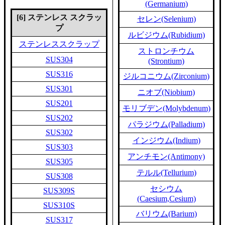
(Germanium)
[6] ステンレス スクラッ
セレン(Selenium)
プ
ルビジウム(Rubidium)
ステンレススクラップ
ストロンチウム
SUS304
(Strontium)
SUS316
ジルコニウム(Zirconium)
SUS301
ニオブ(Niobium)
SUS201
モリブデン(Molybdenum)
SUS202
パラジウム(Palladium)
SUS302
インジウム(Indium)
SUS303
アンチモン(Antimony)
SUS305
テルル(Tellurium)
SUS308
セシウム
SUS309S
(Caesium,Cesium)
SUS310S
バリウム(Barium)
SUS317