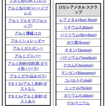
アルミ缶(UBC)プレス
[15] レアメタル スクラ
アルミ缶(UBC)ハードプ
ップ
レス
レアメタル(Rare Metal)
アルミプルタブ(プルト
ップ)
リチウム(Lithium)
アルミ機械コロ
ベリリウム(Beryllium)
アルミシュレッダー
ホウ素(Boron)
アルミガスボンベ
チタン(Titanium)
アルミブスバー
バナジウム(Vanadium)
アルミ削粉(切削屑,ダラ
クロム(Chromium)
イ粉,パーマ)
マンガン(Manganese)
アルミガラ(込みガラ)
コバルト(Cobalt)
Pタイル(アルミ床材)ダ
ニッケル(Nickel)
ストなし
ガリウム(Gallium)
Pタイル(アルミ床材)ダ
ストあり
ゲルマニウム