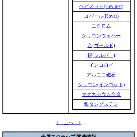
ヘビメット(Hevimet)
コバール(Kovar)
ニクロム
シリコンウェハー
金(ゴールド)
銀(シルバー)
インコロイ
アルニコ磁石
シリコン(インゴット)
マグネシウム合金
銀タングステン
↑ 上へ ↑
金属スクラップ 関連情報