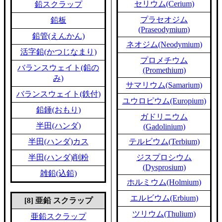
セリウム(Cerium)
鉛スクラップ
プラセオジム
鉛板
(Praseodymium)
鉛管(えんかん)
ネオジム(Neodymium)
活字鉛(かつじなまり)
プロメチウム
バランスウェイト(鉛の
(Promethium)
み)
サマリウム(Samarium)
バランスウェイト(鉄付)
ユウロピウム(Europium)
鉛錘(おもり)
ガドリニウム
半田(ハンダ)
(Gadolinium)
半田(ハンダ)カス
テルビウム(Terbium)
半田(ハンダ)削粉
ジスプロシウム
(Dysprosium)
雑鉛(込鉛)
ホルミウム(Holmium)
エルビウム(Erbium)
[8] 亜鉛 スクラップ
ツリウム(Thulium)
亜鉛スクラップ