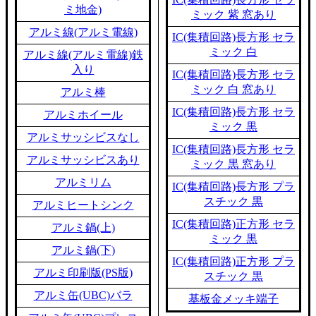
ミ地金)
ミック 紫 窓あり
アルミ線(アルミ電線)
IC(集積回路)長方形 セラ
ミック 白
アルミ線(アルミ電線)鉄
入り
IC(集積回路)長方形 セラ
ミック 白 窓あり
アルミ棒
IC(集積回路)長方形 セラ
アルミホイール
ミック 黒
アルミサッシビスなし
IC(集積回路)長方形 セラ
アルミサッシビスあり
ミック 黒 窓あり
アルミリム
IC(集積回路)長方形 プラ
スチック 黒
アルミヒートシンク
IC(集積回路)正方形 セラ
アルミ鍋(上)
ミック 黒
アルミ鍋(下)
IC(集積回路)正方形 プラ
アルミ印刷版(PS版)
スチック 黒
アルミ缶(UBC)バラ
基板金メッキ端子