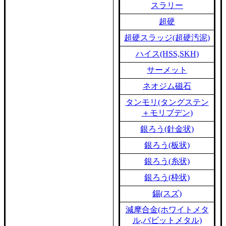
スラリー
超硬
超硬スラッジ(超硬汚泥)
ハイス(HSS,SKH)
サーメット
ネオジム磁石
タンモリ(タングステン
＋モリブデン)
銀ろう(針金状)
銀ろう(板状)
銀ろう(糸状)
銀ろう(枠状)
錫(スズ)
減摩合金(ホワイトメタ
ル,バビットメタル)