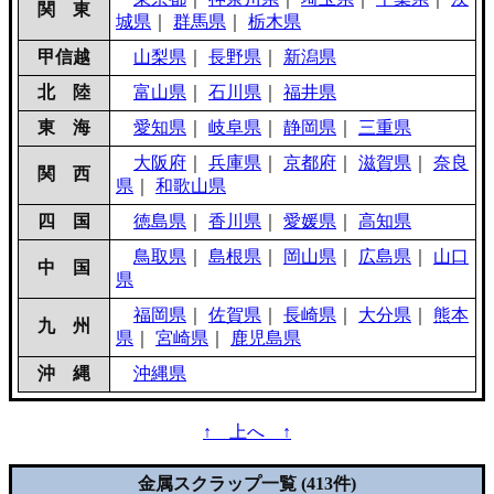
関 東
城県
｜
群馬県
｜
栃木県
甲信越
山梨県
｜
長野県
｜
新潟県
北 陸
富山県
｜
石川県
｜
福井県
東 海
愛知県
｜
岐阜県
｜
静岡県
｜
三重県
大阪府
｜
兵庫県
｜
京都府
｜
滋賀県
｜
奈良
関 西
県
｜
和歌山県
四 国
徳島県
｜
香川県
｜
愛媛県
｜
高知県
鳥取県
｜
島根県
｜
岡山県
｜
広島県
｜
山口
中 国
県
福岡県
｜
佐賀県
｜
長崎県
｜
大分県
｜
熊本
九 州
県
｜
宮崎県
｜
鹿児島県
沖 縄
沖縄県
↑ 上へ ↑
金属スクラップ一覧 (413件)