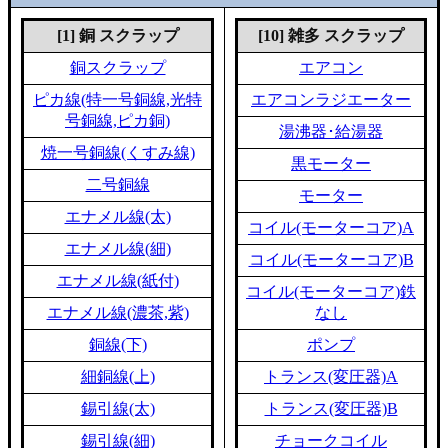
[1] 銅 スクラップ
[10] 雑多 スクラップ
銅スクラップ
エアコン
ピカ線(特一号銅線,光特
エアコンラジエーター
号銅線,ピカ銅)
湯沸器･給湯器
焼一号銅線(くすみ線)
黒モーター
二号銅線
モーター
エナメル線(太)
コイル(モーターコア)A
エナメル線(細)
コイル(モーターコア)B
エナメル線(紙付)
コイル(モーターコア)鉄
エナメル線(濃茶,紫)
なし
銅線(下)
ポンプ
細銅線(上)
トランス(変圧器)A
錫引線(太)
トランス(変圧器)B
錫引線(細)
チョークコイル