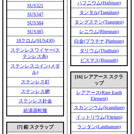
ハフニウム(Hafnium)
SUS321
タンタル(Tantalum)
SUS347
タングステン(Tungsten)
SUS384
SUS385
レニウム(Rhenium)
18クロム(SUS430)
白金(プラチナ,Platinum)
ステンレスワイヤー(ス
タリウム(Thallium)
テンレス糸)
ビスマス(Bismuth)
ステンレスコイン(メダ
ル)
[16] レアアース スクラ
ステンレス釘
ップ
ステンレス網
レアアース(Rare Earth
Element)
ステンレス針金
スカンジウム(Scandium)
給湯器蛇腹
イットリウム(Yttrium)
ランタン(Lanthanum)
[7] 鉛 スクラップ