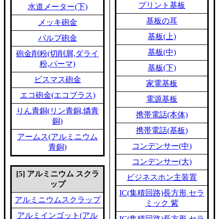
プリント基板
水道メーター(下)
基板の耳
メッキ砲金
基板(上)
バルブ砲金
基板(中)
砲金削粉(切削屑,ダライ
粉,パーマ)
基板(下)
ビスマス砲金
家電基板
エコ砲金(エコブラス)
電源基板
りん青銅(リン青銅,燐青
携帯電話(本体)
銅)
携帯電話(基板)
アームス(アルミニウム
コンデンサー(中)
青銅)
コンデンサー(大)
[5] アルミニウム スクラ
ビジネスホン主装置
ップ
IC(集積回路)長方形 セラ
アルミニウムスクラップ
ミック 紫
アルミインゴット(アル
IC(集積回路)長方形 セラ