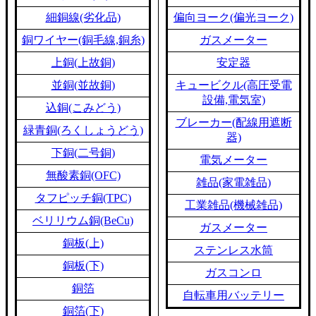
細銅線(劣化品)
偏向ヨーク(偏光ヨーク)
銅ワイヤー(銅毛線,銅糸)
ガスメーター
上銅(上故銅)
安定器
並銅(並故銅)
キュービクル(高圧受電
設備,電気室)
込銅(こみどう)
ブレーカー(配線用遮断
緑青銅(ろくしょうどう)
器)
下銅(二号銅)
電気メーター
無酸素銅(OFC)
雑品(家電雑品)
タフピッチ銅(TPC)
工業雑品(機械雑品)
ベリリウム銅(BeCu)
ガスメーター
銅板(上)
ステンレス水筒
銅板(下)
ガスコンロ
銅箔
自転車用バッテリー
銅箔(下)