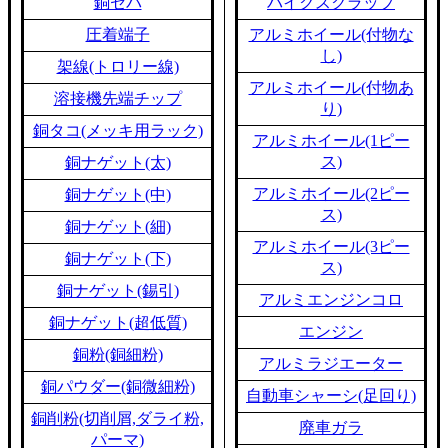
銅セパ
バイクスクラップ
圧着端子
アルミホイール(付物な
し)
架線(トロリー線)
アルミホイール(付物あ
溶接機先端チップ
り)
銅タコ(メッキ用ラック)
アルミホイール(1ピー
ス)
銅ナゲット(太)
アルミホイール(2ピー
銅ナゲット(中)
ス)
銅ナゲット(細)
アルミホイール(3ピー
銅ナゲット(下)
ス)
銅ナゲット(錫引)
アルミエンジンコロ
銅ナゲット(超低質)
エンジン
銅粉(銅細粉)
アルミラジエーター
銅パウダー(銅微細粉)
自動車シャーシ(足回り)
銅削粉(切削屑,ダライ粉,
廃車ガラ
パーマ)