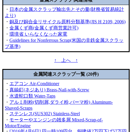
・
日本の金属スクラップ輸出先とその量(財務省貿易統計
より)
・
銅及び銅合金リサイクル原料分類基準(JIS H 2109, 2006)
・
金属くず商(金属くず商営業許可)
・
環境省 いらなくなった家電
・
Guidelines for Nonferrous Scrap(米国の非鉄金属スクラッ
プ基準)
↑ 上へ ↑
金属関連スクラップ一覧 (20件)
・
エアコン Air-Conditioner
・
真鍮釘(ネジあり) Brass-Nail-with-Screw
・
水道蛇口類 Water-Taps
・
アルミ削粉(切削屑,ダライ粉,パーマ粉) Aluminum-
Shaved-Scraps
・
ステンレス(SUS302) Stainless-Steel
・
モーターやエンジンの雑多屑 Mixed-Scrap-of-
Motor/Engine
・
[2016年4月6日] 円一時109円台、銅建値2万円下げ57万円