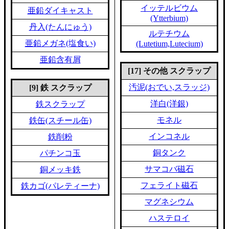
イッテルビウム
亜鉛ダイキャスト
(Ytterbium)
丹入(たんにゅう)
ルテチウム
亜鉛メガネ(塩食い)
(Lutetium,Lutecium)
亜鉛含有屑
[17] その他 スクラップ
汚泥(おでい,スラッジ)
[9] 鉄 スクラップ
洋白(洋銀)
鉄スクラップ
モネル
鉄缶(スチール缶)
インコネル
鉄削粉
銅タンク
パチンコ玉
サマコバ磁石
銅メッキ鉄
フェライト磁石
鉄カゴ(パレティーナ)
マグネシウム
ハステロイ