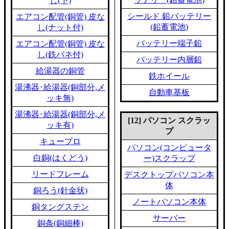
し(下)
シールド 鉛バッテリー
エアコン配管(銅管) 皮な
(鉛蓄電池)
し(ナット付)
バッテリー端子鉛
エアコン配管(銅管) 皮な
し(鉄バネ付)
バッテリー内層鉛
給湯器の銅管
鉄ホイール
湯沸器･給湯器(銅部分,メ
自動車基板
ッキ無)
湯沸器･給湯器(銅部分,メ
[12] パソコン スクラッ
ッキ有)
プ
キュープロ
パソコン(コンピュータ
白銅(はくどう)
ー)スクラップ
リードフレーム
デスクトップパソコン本
体
銅ろう(針金状)
ノートパソコン本体
銅タングステン
サーバー
銅条(銅細棒)