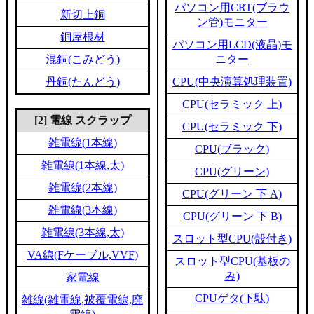
パソコン用CRT(ブラウ
新切上銅
ン管)モニター
銅屋根材
パソコン用LCD(液晶)モ
混銅(こみどう)
ニター
丹銅(たんどう)
CPU(中央演算処理装置)
CPU(セラミック 上)
[2] 電線 スクラップ
CPU(セラミック 下)
雑電線(1本線)
CPU(ブラック)
雑電線(1本線,太)
CPU(グリーン)
雑電線(2本線)
CPU(グリーン 下 A)
雑電線(3本線)
CPU(グリーン 下 B)
雑電線(3本線,太)
スロット型CPU(殻付き)
VA線(Fケーブル,VVF)
スロット型CPU(基板の
み)
家電線
CPUゲタ(下駄)
雑線(雑電線,被覆電線,廃