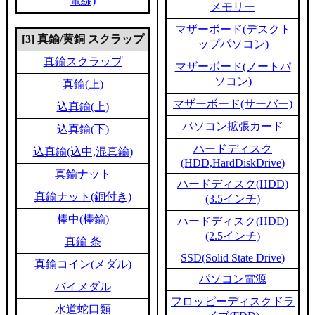
電線)
メモリー
マザーボード(デスクト
[3] 真鍮/黄銅 スクラップ
ップパソコン)
真鍮スクラップ
マザーボード(ノートパ
ソコン)
真鍮(上)
マザーボード(サーバー)
込真鍮(上)
パソコン拡張カード
込真鍮(下)
ハードディスク
込真鍮(込中,混真鍮)
(HDD,HardDiskDrive)
真鍮ナット
ハードディスク(HDD)
真鍮ナット(銅付き)
(3.5インチ)
棒中(棒鍮)
ハードディスク(HDD)
(2.5インチ)
真鍮 条
SSD(Solid State Drive)
真鍮コイン(メダル)
パソコン電源
バイメダル
フロッピーディスクドラ
水道蛇口類