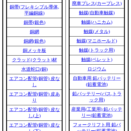
廃車プレス(カープレス)
銅帯(フレキシブル導体,
触媒(自動車触媒)
平編銅線)
触媒(ハニカム)
銅帯(銀色)
触媒(メタル)
銅網
触媒(マニホールド)
銅網(銀色)
触媒(トラック用)
銅メッキ板
触媒(ペレット)
クラッド(クラット)材
ロジウム
水道蛇口(銅)
自動車用 鉛バッテリー
エアコン配管(銅管) 皮な
(鉛蓄電池)
し
鉛バッテリー(バス,トラ
エアコン配管(銅管) 皮あ
ック用)
り
産業用(工業用) 鉛バッテ
エアコン配管(銅管) 皮な
リー(鉛蓄電池)
し(上)
フォークリフト用 鉛バ
エアコン配管(銅管) 皮な
ッテリー(鉛蓄電池)