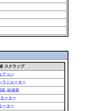
 雑多 スクラップ
エアコン
ンラジエーター
沸器･給湯器
黒モーター
モーター