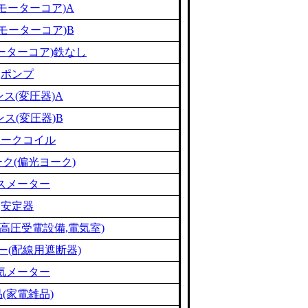
モーターコア)A
モーターコア)B
ーターコア)鉄なし
ポンプ
ス(変圧器)A
ス(変圧器)B
ョークコイル
ク(偏光ヨーク)
スメーター
安定器
高圧受電設備,電気室)
ー(配線用遮断器)
気メーター
(家電雑品)