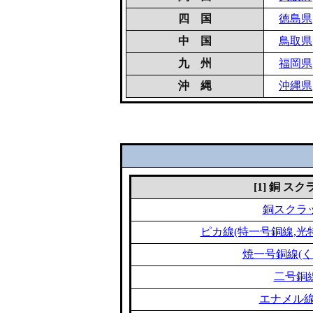
四 国
徳島県
中 国
鳥取県
九 州
福岡県
沖 縄
沖縄県
[1] 銅 ス
銅スクラ
ピカ線(特一号銅線,光
焼一号銅線(く
二号銅
エナメル線