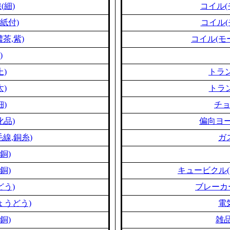
(細)
コイル(
紙付)
コイル(
茶,紫)
コイル(モ
)
上)
トラン
太)
トラン
細)
チ
化品)
偏向ヨー
線,銅糸)
ガ
銅)
銅)
キュービクル(
どう)
ブレーカ
ょうどう)
電
銅)
雑品