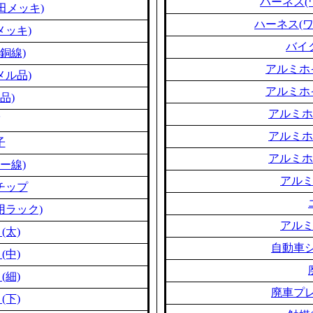
ハーネス(
田メッキ)
ハーネス(
メッキ)
バイ
銅線)
アルミホ
メル品)
アルミホ
品)
アルミホ
アルミホ
子
アルミホ
ー線)
アル
チップ
用ラック)
アル
(太)
自動車シ
(中)
(細)
廃車プレ
(下)