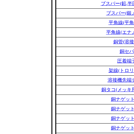
ブスバー(鉛,半
ブスバー(銀
平角線(平角
平角線(エナ
銅管(溶接
銅セパ
圧着端
架線(トロリ
溶接機先端
銅タコ(メッキ
銅ナゲット
銅ナゲット
銅ナゲット
銅ナゲット