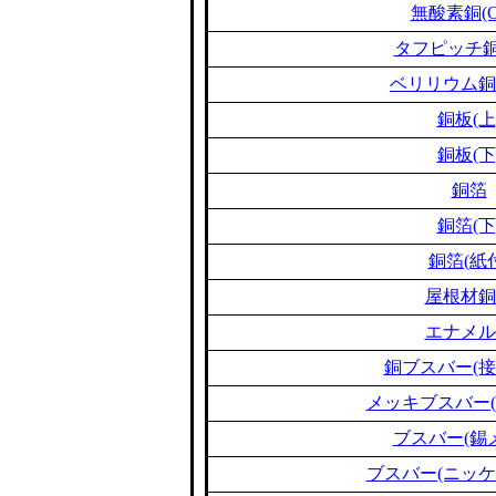
無酸素銅(O
タフピッチ銅(
ベリリウム銅(B
銅板(上
銅板(下
銅箔
銅箔(下
銅箔(紙
屋根材銅
エナメル
銅ブスバー(接
メッキブスバー(
ブスバー(錫
ブスバー(ニッケ