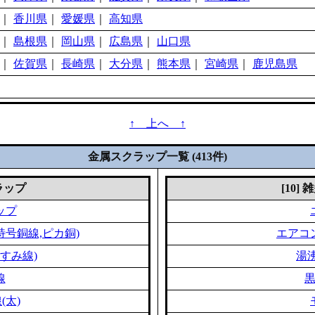
｜
香川県
｜
愛媛県
｜
高知県
｜
島根県
｜
岡山県
｜
広島県
｜
山口県
｜
佐賀県
｜
長崎県
｜
大分県
｜
熊本県
｜
宮崎県
｜
鹿児島県
↑ 上へ ↑
金属スクラップ一覧 (413件)
クラップ
[10]
ップ
特号銅線,ピカ銅)
エアコ
すみ線)
湯
線
(太)