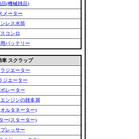
品(機械雑品)
スメーター
テンレス水筒
ガスコンロ
車用バッテリー
 自動車 スクラップ
車ラジエーター
ラジエーター
バポレーター
やエンジンの雑多屑
(オルタネーター)
ター(スターター)
ンプレッサー