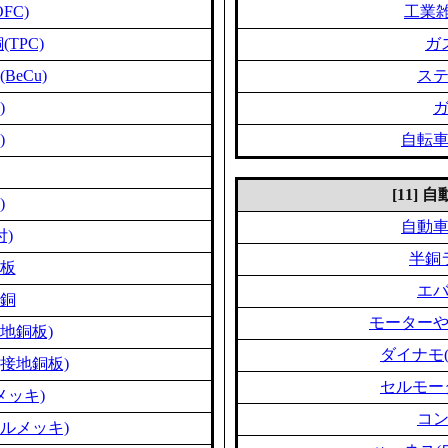
FC)
工業雑
TPC)
ガ
eCu)
ス
)
)
自転
[11]
)
自動
付)
半銅
板
エ
銅
モーター
地銅板)
ダイナモ
接地銅板)
セルモー
メッキ)
コ
ルメッキ)