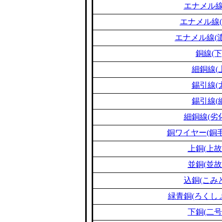
エナメル線
エナメル線(
エナメル線(濃
銅線(下
細銅線(
錫引線(
錫引線(
細銅線(劣
銅ワイヤー(銅毛
上銅(上故
並銅(並故
込銅(こみ
緑青銅(ろくし
下銅(二号